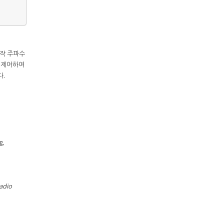
동작 주파수
를 제어하여
다.
g,
adio