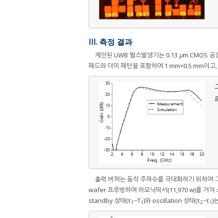
III. 측정 결과
제안된 UWB 펄스발생기는 0.13
μ
m CMOS 
패드와 더미 패턴을 포함하여 1 mm×0.5 mm이고,
그
g
출력 버퍼는 동작 주파수를 극대화하기 위하여
wafer 프루빙하여 하모닉믹서(11,970 w)를 거
standby 상태(τ
−T
)와 oscillation 상태(τ
−τ
)
1
1
2
1