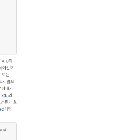
A, B의
 제어신호
또는
1
르지 않으
y’ 상태가
3(b)
와
스전류가 흐
c)
처럼
and