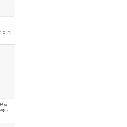
는 I/O
은 on-
하였다.