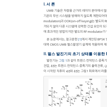
I. 서 론
UWB 기술은 차량용 근거리 레이더 분야에서 많은 관심
기존의 무선 시스템을 방해하지 않도록 제한되어야
modulation)과 OOK(on-off keying)는 
거되지 않아 다른 시스템에 강력한 간섭 요인이 되거나 
에 효과적인 방법이지만 별도의 RF modulator
본 논문에서는, 참고문헌
[1]
에서 제안된 BPSK
대역 CMOS UWB 펄스발생기 설계에 적용하여 제
II. 펄스 발진기의 초기 상태를 이용한 
발진기는
그림 1
과 같이 트랜스 컨덕턴스 증폭기
전압,
i
(
t
)는 트랜스 컨덕턴스 증폭기의 출력전류,
i
L
이 시작된 직후의
v
(
t
)와
i
(
t
)는 그림1 회로에서 라플
그
i