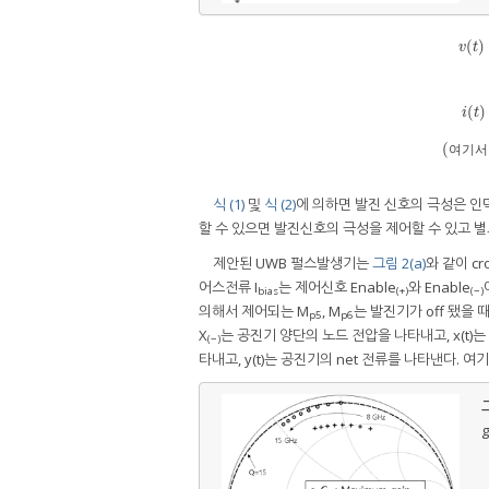
(
)
v
(
t
)
v
t
(
)
i
t
i
(
t
)
≈
−
i
L
(
0
(
여
기
서
식 (1)
및
식 (2)
에 의하면 발진 신호의 극성은 
할 수 있으면 발진신호의 극성을 제어할 수 있고 별도
제안된 UWB 펄스발생기는
그림 2(a)
와 같이 cr
어스전류 I
는 제어신호 Enable
와 Enable
bias
(+)
(−)
의해서 제어되는 M
, M
는 발진기가 off 됐을
p5
p6
X
는 공진기 양단의 노드 전압을 나타내고, x(t)
(−)
타내고, y(t)는 공진기의 net 전류를 나타낸다. 여기서
그
g