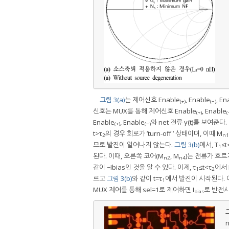
그림 3(a)
는 제어신호 Enable
, Enable
, En
(+)
(−)
신호는 MUX를 통해 제어신호 Enable
, Enable
(+)
(
Enable
, Enable
와 net 전류 y(t)를 보여준다. 회
(+)
(−)
t>τ
의 경우 회로가 ’turn-off ’ 상태이며, 이때 M
2
n1
므로 발진이 일어나지 않는다.
그림 3(b)
에서, T
≤t
1
된다. 이때, 오른쪽 코어(M
, M
)는 전류가 흐르
n2
n4
같이 −Ibias인 것을 알 수 있다. 이제, τ
≤t<τ
에서
1
2
르고
그림 3(b)
와 같이 t=τ
에서 발진이 시작된다. 
1
MUX 제어를 통해 sel=1로 제어하면 I
로 반전시
bias
그
n