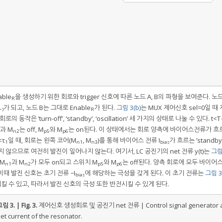
able
을 생성하기 위한 회로와 trigger 신호에 따른 노드 A, B의 파형을 보여준다. 노드 
R
가 되고, 노드 B는 그대로 Enable
가 된다.
그림 3(b)
는 MUX 제어신호 sel=0일 때
−)
R
로의 동작은 ‘turn-off’, ‘standby’, ‘oscillation’ 세 가지의 상태로 나눌 수 있다. t<T
과 M
는 off, M
와 M
는 on된다. 이 상태에서는 회로 양측에 바이어스전류가 흐
n2
p5
p6
<τ
일 때, 회로는 왼쪽 코어(M
, M
)를 통해 바이어스 전류 I
가 흐르는 ’standb
1
n1
n3
bias
지 않으므로 여전히 발진이 일어나지 않는다. 여기서, LC 공진기의 net 전류 y(t)는
그림 
 M
과 M
가 모두 on되고 스위치 M
와 M
는 off된다. 양측 회로에 모두 바이어
n1
n2
p5
p6
이때 발진 신호는 초기 전류 −I
에 해당하는 극성을 갖게 된다. 이 초기 전류는
그림 3(
bias
킬 수 있고, 따라서 발진 신호의 극성 또한 반전시킬 수 있게 된다.
림 3. | Fig. 3.
제어신호 생성회로 및 공진기 net 전류 | Control signal generator 
et current of the resonator.