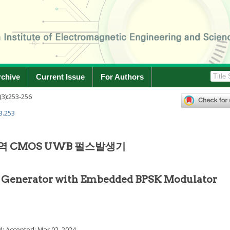
rchive
Current Issue
For Authors
(
3
):
253
-
256
3.253
대역 CMOS UWB 펄스발생기
enerator with Embedded BPSK Modulator
4
; Accepted:
Mar 02, 2024