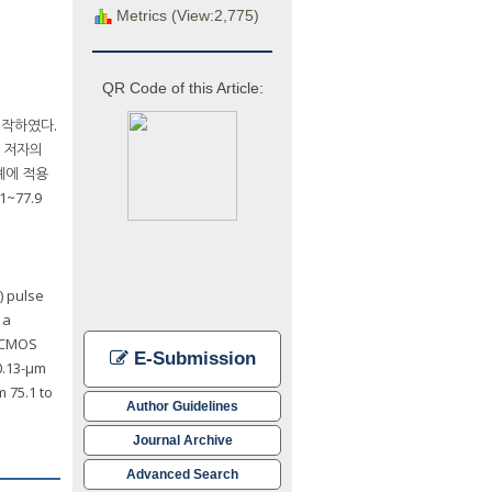
Metrics (View:2,775)
QR Code of this Article:
 제작하였다.
은 저자의
계에 적용
~77.9
) pulse
 a
d CMOS
E-Submission
0.13-μm
 75.1 to
Author Guidelines
Journal Archive
Advanced Search