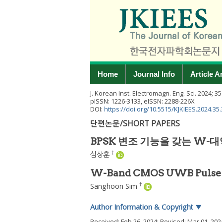
Home
Journal Info
Article A
J. Korean Inst. Electromagn. Eng. Sci.
2024
;
35
pISSN: 1226-3133, eISSN: 2288-226X
DOI:
https://doi.org/10.5515/KJKIEES.2024.35.
단편논문/SHORT PAPERS
BPSK 변조 기능을 갖는 W-
†
심상훈
W-Band CMOS UWB Pulse G
†
Sanghoon Sim
Author Information & Copyright
▼
Received:
Feb 26, 2024
; Revised:
Mar 01, 202