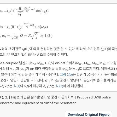
−
1
g
m
R
ω
t
−
0
≈
−
(
0
)
sin
(
)
≈
−
i
L
(
0
−
)
R
Q
e
g
m
−
1
2
Q
ω
0
t
sin
(
ω
0
t
)
2
i
e
ω
t
Q
0
L
Q
−
1
g
m
ω
t
1
−
0
≈
−
(
0
)
sin
(
)
2
i
e
ω
t
Q
0
L
Q
−
)
1
Q
e
g
m
−
1
2
Q
ω
0
t
sin
(
ω
0
t
)
(여기서,
w
0
=
1
L
C
,
Q
=
R
C
L
≫
1
/
2
)
−
−
√
1
C
,
=
,
=
≫
1
/
2
)
w
Q
R
0
√
L
L
C
−
−
인덕터의 초기전류
i
(0
)에 의해 결정되는 것을 알 수 있다. 따라서, 초기전류
i
(0
)의 극
L
L
의 RF 변조기 없이 BPSK변조를 수행할 수 있다.
oss-coupled 발진기(M
, M
, L, C)와 on/off 스위치(M
, M
, M
, M
)로 구성
n3
n4
n1
n2
p5
p6
에 의해 M
과 M
가 on 되면 인덕터를 통해 M
와 M
로 흐르게 된다. 제어신호 En
n1
n2
n3
n4
 때 발진에 의한 링잉을 줄이기 위해 사용된다.
그림 2(b)
는 발진기 LC 공진기의 등가회로
는 공진기 양단의 전압을 나타낸다. Y
, Y
는 공진기 양단에서 공진기로 흘러 들어가는
(+)
(−)
, x(t)는
식(1)
의
v
(
t
)에 해당하고, y(t)는
식 (2)
의 에 해당한다.
림 2. | Fig. 2.
제안된 펄스발생기 및 공진기 등가회로 | Proposed UWB pulse
enerator and equivalent circuit of the resonator.
Download Original Figure