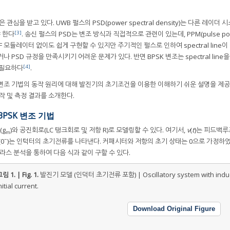
을 받고 있다. UWB 펄스의 PSD(power spectral density)는 다른 레이더 
[3]
 한다
. 송신 펄스의 PSD는 변조 방식과 직접적으로 관련이 있는데, PPM(pulse pos
별도의 RF 모듈레이터 없이도 쉽게 구현할 수 있지만 주기적인 펄스로 인하여 spectral line
PSD 규정을 만족시키기 어려운 문제가 있다. 반면 BPSK 변조는 spectral line
[4]
가 필요하다
.
 변조 기법의 동작 원리에 대해 발진기의 초기조건을 이용한 이해하기 쉬운 설명을 제공하
작 및 측정 결과를 소개한다.
BPSK 변조 기법
(g
)와 공진회로(LC 탱크회로 및 저항 R)로 모델링할 수 있다. 여기서,
v
(
t
)는 피드백루
m
−
(0
)는 인턱터의 초기전류를 나타낸다. 커패시터와 저항의 초기 상태는 0으로 가정하였
라스 분석을 통하여 다음 식과 같이 구할 수 있다.
림 1. | Fig. 1.
발진기 모델 (인덕터 초기전류 포함) | Oscillatory system with indu
nitial current.
Download Original Figure