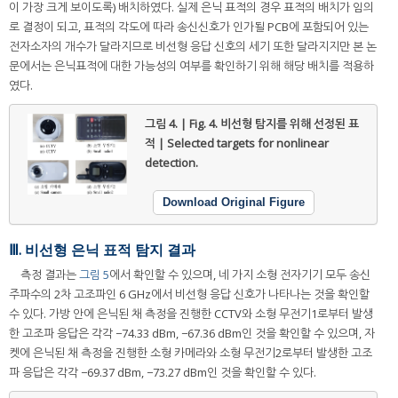
이 가장 크게 보이도록) 배치하였다. 실제 은닉 표적의 경우 표적의 배치가 임의
로 결정이 되고, 표적의 각도에 따라 송신신호가 인가될 PCB에 포함되어 있는
전자소자의 개수가 달라지므로 비선형 응답 신호의 세기 또한 달라지지만 본 논
문에서는 은닉표적에 대한 가능성의 여부를 확인하기 위해 해당 배치를 적용하
였다.
그림 4. | Fig. 4.
비선형 탐지를 위해 선정된 표
적 | Selected targets for nonlinear
detection.
Download Original Figure
Ⅲ. 비선형 은닉 표적 탐지 결과
측정 결과는
그림 5
에서 확인할 수 있으며, 네 가지 소형 전자기기 모두 송신
주파수의 2차 고조파인 6 GHz에서 비선형 응답 신호가 나타나는 것을 확인할
수 있다. 가방 안에 은닉된 채 측정을 진행한 CCTV와 소형 무전기1로부터 발생
한 고조파 응답은 각각 −74.33 dBm, −67.36 dBm인 것을 확인할 수 있으며, 자
켓에 은닉된 채 측정을 진행한 소형 카메라와 소형 무전기2로부터 발생한 고조
파 응답은 각각 −69.37 dBm, −73.27 dBm인 것을 확인할 수 있다.