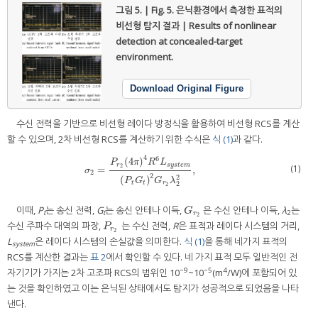
그림 5. | Fig. 5.
은닉환경에서 측정한 표적의
비선형 탐지 결과 | Results of nonlinear
detection at concealed-target
environment.
Download Original Figure
수신 전력을 기반으로 비선형 레이다 방정식을 활용하여 비선형 RCS를 계산
할 수 있으며, 2차 비선형 RCS를 계산하기 위한 수식은
식 (1)
과 같다.
4
6
(
4
)
P
π
R
L
r
s
y
s
t
e
m
(1)
2
=
,
σ
2
=
P
r
2
(
4
π
)
4
R
6
L
s
y
s
t
e
m
P
t
G
t
2
G
r
2
λ
2
2
,
σ
2
2
2
(
)
P
G
G
λ
t
t
r
2
2
이때,
P
는 송신 전력,
G
는 송신 안테나 이득,
은 수신 안테나 이득,
λ
는
G
r
2
G
t
t
2
r
2
수신 주파수 대역의 파장,
는 수신 전력,
R
은 표적과 레이다 시스템의 거리,
P
r
2
P
r
2
L
은 레이다 시스템의 손실값을 의미한다.
식 (1)
을 통해 네가지 표적의
system
RCS를 계산한 결과는
표 2
에서 확인할 수 있다. 네 가지 표적 모두 일반적인 전
−9
−5
4
자기기가 가지는 2차 고조파 RCS의 범위인 10
~10
(m
/W)에 포함되어 있
는 것을 확인하였고 이는 은닉된 상태에서도 탐지가 성공적으로 되었음을 나타
낸다.