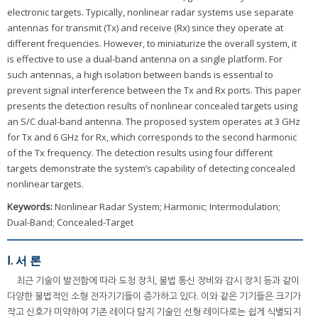
electronic targets. Typically, nonlinear radar systems use separate
antennas for transmit (Tx) and receive (Rx) since they operate at
different frequencies. However, to miniaturize the overall system, it
is effective to use a dual-band antenna on a single platform. For
such antennas, a high isolation between bands is essential to
prevent signal interference between the Tx and Rx ports. This paper
presents the detection results of nonlinear concealed targets using
an S/C dual-band antenna. The proposed system operates at 3 GHz
for Tx and 6 GHz for Rx, which corresponds to the second harmonic
of the Tx frequency. The detection results using four different
targets demonstrate the system’s capability of detecting concealed
nonlinear targets.
Keywords:
Nonlinear Radar System; Harmonic; Intermodulation;
Dual-Band; Concealed-Target
Ⅰ. 서 론
최근 기술이 발전함에 따라 도청 장치, 불법 통신 장비와 감시 장치 등과 같이
다양한 불법적인 소형 전자기기들이 증가하고 있다. 이와 같은 기기들은 크기가
작고 신호가 미약하여 기존 레이다 탐지 기술인 선형 레이다로는 쉽게 식별되지