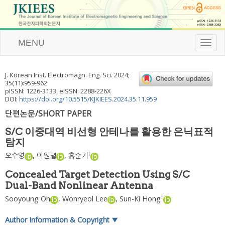
MENU
T
o
g
g
J. Korean Inst. Electromagn. Eng. Sci.
2024
;
l
35
(
11
):
959
-
962
e
pISSN: 1226-3133, eISSN: 2288-226X
n
DOI:
https://doi.org/10.5515/KJKIEES.2024.35.11.959
a
단편논문/SHORT PAPER
v
i
S/C 이중대역 비선형 안테나를 활용한 은닉표적
g
탐지
a
t
†
오수영
,
이원렬
,
홍순기
i
o
Concealed Target Detection Using S/C
n
Dual-Band Nonlinear Antenna
†
Sooyoung Oh
,
Wonryeol Lee
,
Sun-Ki Hong
Author Information & Copyright
▼