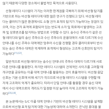
않기 때문에 다양한 장소에서 불법적인 목적으로 사용된다.
선형 레이다 시스템이 가지는 이러한 한계점을 극복하기 위해 비선형 탐지를
기반으로 하는 비선형 레이다에 대한 많은 연구가 진행되고 있다. 비선형 레이
다는 클러터가 많은 환경에서도 소형 전자 표적의 탐지가 가능하다는 장점이 있
으며, 이는 전자 표적에 포함되어 있는 반도체 소자 및 회로에서 발생하는 고조
파 및 상호변조를 탐지하는 방법으로 구현할 수 있다. 송수신 주파수가 같은 선
형 레이다와 달리 송신 주파수과 수신 주파수의 운용대역이 서로 다르기에 수신
안테나를 수신 주파수 대역에만 맞추어 수신을 진행할 경우 클러터로부터 반사
되는 송신 주파수 대역은 억제하며 표적에서 형성되는 고조파 신호만의 탐지가
[1]
,
[2]
가능하다
.
일반적으로 비선형 레이다는 송수신 안테나의 주파수 대역이 다르기에 서로
다른 안테나를 활용한다. 하지만 레이다 시스템의 전체적인 사이즈를 고려할 때
개구면을 공유하는 이중 대역 안테나를 활용하는 것이 효율적이다. 비선형 응답
신호는 기본 신호에 비해 세기가 작으므로 비선형 레이다 시스템을 구현할 때
자체 고조파의 억제가 중요하다. 따라서 단일 안테나를 활용할 경우 송신 대역
에서 수신 대역으로의 격리도가 일정량 이상 높아야 자체 고조파의 억제가 가능
[3]
,
[4]
하다
.
본 논문에서는 S/C 이중 대역 안테나 기반의 비선형 레이다 시스템을 설계함
으로써 비선형 표적 탐지에 대한 가능성에 대하여 소개한다. 은닉된 휴대용 불