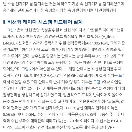
법 소형 전자기기를 탐지하는 것을 목적으로 가방 속 전자기기를 탐지하였으며
총 4개의 전자 표적에 대한 측정을 다양한 측정 환경에 대해서 진행하였다.
Ⅱ. 비선형 레이다 시스템 하드웨어 설계
그림 1
은 비선형 응답 측정을 위한 비선형 레이다 시스템 블록 다이어그램을
보여준다. 송신부는 3 GHz의 CW 신호 형성을 위한 신호 발생기(Agilent
E4436B), 신호를 1 W까지 증폭하기 위한 전력증폭기(AR 100S1G4), 그리고 증
폭기로부터 형성된 자체 고조파를 억제하기 위한 3 GHz 대역의 저역 통과 필터
로 이루어져 있다. 송수신을 담당하는 안테나는 송신 주파수 3 GHz와 2차 고조
파인 6 GHz의 수신주파수를 모두 운용할 수 있는 이중대역 안테나로 구성이
[5]
되어있으며
그림 2
에서 확인할 수 있다
. 해당 안테나는 비선형 탐지를 위해
설계된 안테나로
S
대역(3 GHz)과
C
대역(6 GHz)을 표적하며 설계 수치는
표 1
에서 확인할 수 있으며 안테나의 반사 계수 및 투과 계수는
그림 3
에서 확인할
수 있다. 다양한 클러터가 존재하는 환경에서도 성공적인 측정을 진행하기 위해
원형편파를 형성하도록 설계하였으며, 일반적으로 표적에 반사되어 되돌아오
는 신호는 편파가 반대가 되는 것을 고려하여
S
대역은 RHCP가 형성되도록,
C
대역 편파는 반대가 되도록 설계하였다. 3 GHz 송신 대역의 안테나 이득은
8.56 dBi이며, 6 GHz 수신 대역의 안테나 이득은 6.97 dBi이다. 송신 주파수 대
역과 수신 주파수 대역간의 격리도(
S
)는 −20 dB 이하이다. 수신부는 6 GHz
SC
대역의 고조파 신호만 안정적으로 수신할 수 있도록 대역 통과 필터(VHF-