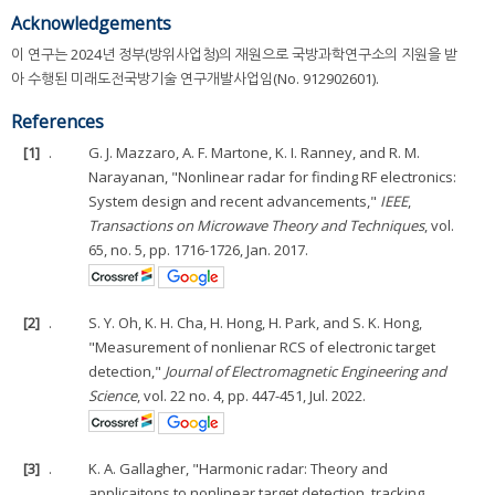
Acknowledgements
이 연구는 2024년 정부(방위사업청)의 재원으로 국방과학연구소의 지원을 받
아 수행된 미래도전국방기술 연구개발사업임(No. 912902601).
References
[1]
.
G. J. Mazzaro, A. F. Martone, K. I. Ranney, and R. M.
Narayanan, "Nonlinear radar for finding RF electronics:
System design and recent advancements,"
IEEE
,
Transactions on Microwave Theory and Techniques
, vol.
65, no. 5, pp. 1716-1726, Jan. 2017.
[2]
.
S. Y. Oh, K. H. Cha, H. Hong, H. Park, and S. K. Hong,
"Measurement of nonlienar RCS of electronic target
detection,"
Journal of Electromagnetic Engineering and
Science
, vol. 22 no. 4, pp. 447-451, Jul. 2022.
[3]
.
K. A. Gallagher, "Harmonic radar: Theory and
applicaitons to nonlinear target detection, tracking,