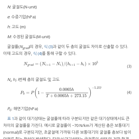
N
: 굴절도(N-unit)
e
: 수증기압(hPa)
h
: 고도 (m)
M
: 수정된 굴절도(M-unit)
굴절률(
N
)의 경우,
식 (3)
과 같이 두 층의 굴절도 차이로 산출할 수 있다.
grad
이때 고도의 경우,
식 (4)
를 통해 구할 수 있다.
5
=
(
−
)
/
(
−
)
×
10
N
g
r
a
d
=
(
N
i
+
1
−
N
i
)
/
(
h
i
+
1
−
h
i
)
×
10
5
N
N
N
h
h
+
1
+
1
g
r
a
d
i
i
i
i
(3)
N
,
h
:
i
번째 층의 굴절도 및 고도
i
i
−
5.257
0.0065
(
)
h
(4)
=
1
−
P
0
=
P
(
1
−
0.0065
h
T
+
0.0065
h
+
273.15
)
−
5.257
P
P
0
+
0.0065
+
273.15
T
h
P
: 해면기압(hPa)
0
표 1
과 같이 대기상태는 굴절률에 따라 구분되지만 같은 대기상태에서도 큰
차이의 굴절률을 가진다. 예시로 굴절률이 −70 N/km가 계산된 층은 보통대기
(normal)로 구분되지만, 초굴절에 가까워 다른 보통대기의 굴절률 층보다 빔이