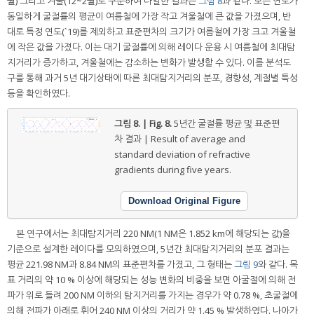
월) 그리고 겨울(12~2월)로 구분하여 나열한 결과는
그림 8
과 같다. 모든 연도가
동일하게 굴절률의 평균이 여름철에 가장 작고 겨울철에 큰 값을 가졌으며, 반
대로 특정 연도(`19)를 제외하고 표준편차의 크기가 여름철에 가장 크고 겨울철
에 작은 값을 가졌다. 이는 대기 굴절률에 의해 레이다 운용 시 여름철에 최대탐
지거리가 증가하고, 겨울철에는 감소하는 변화가 발생할 수 있다. 이를 분석도
구를 통해 과거 5년 대기상태에 따른 최대탐지거리의 분포, 경향성, 계절별 특성
등을 확인하였다.
그림 8. | Fig. 8.
5년간 굴절률 평균 및 표준편
차 결과 | Result of average and
standard deviation of refractive
gradients during five years.
Download Original Figure
본 연구에서는 최대탐지거리 220 NM(1 NM은 1.852 km에 해당되는 값)을
기준으로 설계한 레이다를 모의하였으며, 5년간 최대탐지거리의 분포 결과는
평균 221.98 NM과 8.84 NM의 표준편차를 가졌고, 그 형태는
그림 9
와 같다. 목
표 거리의 약 10 % 이상에 해당되는 성능 변화의 비중을 보면 아굴절에 의해 전
파가 위로 들려 200 NM 이하의 탐지거리를 가지는 경우가 약 0.78 %, 초굴절에
의해 전파가 아래로 휘어 240 NM 이상의 거리가 약 1.45 % 발생하였다. 나아가