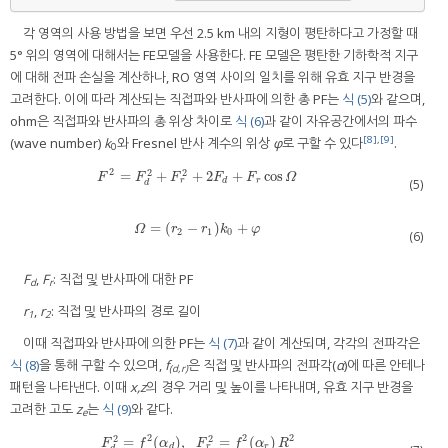
각 영역의 사용 방법을 보면 우선 2.5 km 내의 지형이 평탄하다고 가정할 때
5° 위의 영역에 대해서는 FE모델을 사용한다. FE 모델은 평탄한 기하학적 지구
에 대해 전파 손실을 계산하나, RO 영역 사이의 일치를 위해 유효 지구 반경을
고려한다. 이에 따라 계산되는 직접파와 반사파에 의한 총 PF는
식 (5)
와 같으며,
ohm은 직접파와 반사파의 총 위상 차이로
식 (6)
과 같이 자유공간에서의 파수
[8]
,
[9]
(wave number)
k
와 Fresnel 반사 계수의 위상
φ
로 구할 수 있다
.
0
2
2
2
=
+
+
2
+
cos
F
2
=
F
d
2
+
F
r
2
+
2
F
d
+
F
r
cos
Ω
F
F
F
F
F
Ω
r
d
r
(5)
d
=
(
−
)
+
Ω
=
(
r
2
−
r
1
)
k
0
+
φ
Ω
r
r
k
φ
2
1
0
(6)
F
,
F
: 직접 및 반사파에 대한 PF
d
r
r
,
r
: 직접 및 반사파의 경로 길이
1
2
이때 직접파와 반사파에 의한 PF는
식 (7)
과 같이 계산되며, 각각의 전파각은
식 (8)
을 통해 구할 수 있으며,
f
은 직접 및 반사파의 전파각(
α
)에 따른 안테나
(d,r)
패턴을 나타낸다. 이때
x,z
의 경우 거리 및 높이를 나타내며, 유효 지구 반경을
고려한 고도
z
는
식 (9)
와 같다.
e
2
2
2
2
2
=
(
)
,
=
(
)
F
d
2
=
f
2
(
α
d
)
,
F
r
2
=
f
2
(
α
r
)
R
2
F
f
α
F
f
α
R
r
d
r