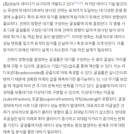
[1]
,
[2]
(高)성능의 레이다가 요구되며 개발되고 있다
. 하지만 레이다 기술 발전과
는 무관하게 레이다로부터 방사된 전파는 표적까지 도달하는 데 다양한 운용 환
경에 노출된다. 특히 표적의 위치를 정확하게 탐지하기 위해선 전파의 방향성이
중요하다. 전파의 방향은 대기를 구성하는 굴절률에 의해 결정된다. 각 층별 서
로 다른 굴절률로 구성된 대기에 의해 전파의 방향이 달라져 방사된 빔이 위아
[3]
래로 휘거나 빔 깨짐 현상 등이 발생한다
. 이러한 변화는 최종적으로 레이다
성능 변화를 일으켜 표적의 탐지를 손실하거나 측정 오차를 크게 만든다. 이를
방지하기 위해선 레이다 설계 시 최소한의 기본 마진 설계가 필요하다.
전파의 방향성을 결정하는 굴절률은 대기를 구성하는 두 층의 굴절도 차이를
통해 구할 수 있으며, 굴절도는 기압/기온/습도를 통해 계산할 수 있다. 이는 라
디오존데(radiosonde)를 공중으로 띄워 측정할 수 있다. 굴절률은 실시간으로
변하기 때문에 정확한 미래의 값을 예측하기란 불가능하다. 단, 1년 주기를 보았
을 때 계절에 따라 큰 주기의 반복적인 변화를 가지고 있다. 굴절률에 따라 대기
상태를 보통대기와 이상대기로 구분할 수 있으며, 이상대기에는 아굴절
(subrefraction), 초굴절(superrefraction), 덕팅(ducting)이 포함된다. 굴절
상태에 따라 서로 다른 레이다 성능 변화가 발생하며, 대표적으로 아굴절은 전
파가 상대적으로 올라가 클러터 영향이 줄고 최대탐지거리가 감소한다. 반대로
초굴절은 빔이 아래로 휘어 클러터가 증가하고 최대탐지거리가 증가하는 변화
를 가진다. 굴절률에 따른 레이다 성능 변화는 항상 발생하는 문제로 이에 대한
예측 및 분석을 통한 대비가 필요하다.