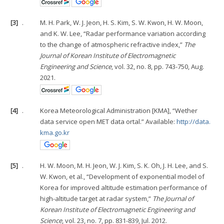
[3]
.
M. H. Park, W. J. Jeon, H. S. Kim, S. W. Kwon, H. W. Moon,
and K. W. Lee, “Radar performance variation according
to the change of atmospheric refractive index,”
The
Journal of Korean Institute of Electromagnetic
Engineering and Science
, vol. 32, no. 8, pp. 743-750, Aug.
2021.
[4]
.
Korea Meteorological Administration [KMA], “Wether
data service open MET data ortal.” Available:
http://data.
kma.go.kr
[5]
.
H. W. Moon, M. H. Jeon, W. J. Kim, S. K. Oh, J. H. Lee, and S.
W. Kwon, et al., “Development of exponential model of
Korea for improved altitude estimation performance of
high-altitude target at radar system,”
The Journal of
Korean Institute of Electromagnetic Engineering and
Science
, vol. 23, no. 7, pp. 831-839, Jul. 2012.