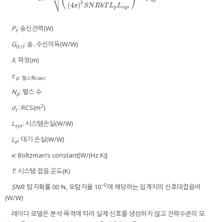
⎷
s
p
3
(
4
)
π
S
N
R
k
T
L
L
p
s
y
s
P
: 송신전력(W)
t
G
: 송․수신이득(W/W)
(t,r)
λ
: 파장(m)
τ
p
: 펄스폭(sec)
N
: 펄스 수
p
2
σ
: RCS(m
)
t
L
: 시스템손실(W/W)
sys
L
: 대기 손실(W/W)
p
κ
: Boltzman’s constant[W/(Hz K)]
T
: 시스템 잡음 온도(K)
−0
SNR
: 탐지확률 00 %, 오탐지율 10
에 해당하는 임계치의 신호대잡음비
(W/W)
레이다 모델은 분석 목적에 따라 실제 신호를 생성하지 않고 전력수준의 모