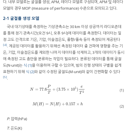
다. 내부 모델로는 굴절률 생성, APM, 레이다 모델로 구성되며, APM 및 레이다
모델의 경우 MOP (measure of performance) 수준으로 모의되고 있다.
2-1 굴절률 생성 모델
국내 대기상태를 측정하는 기상관측소는 30 km 이상 상공까지 라디오존데
를 통해 정기 관측시간(오전 9시, 오후 9시)에 데이터를 측정한다. 데이터는 일
정 고도 간격으로 기온, 기압, 이슬점온도, 풍향/풍속 등이 측정되어 제공된다
[4]
. 제공된 데이터를 활용하기 위해선 측정된 데이터 중 전파에 영향을 주는 기
온, 기압, 이슬점온도를 제외한 나머지 데이터를 삭제하고, 3개의 데이터가 동시
에 측정된 고도 층만을 분류하는 작업이 필요하다. 분류된 데이터를 통해 굴절
도(N-unit)는
식 (1)
을 이용하여 구할 수 있으며, 빔의 진행 상태의 구별을 쉽게
표현하기 위해
식 (2)
와 같이 수정된 굴절도(M-unit)와 같이 간편화할 수 있다
[5]
.
P
e
5
=
77.6
+
(
3.75
×
10
)
N
=
77.6
P
T
+
(
3.75
×
10
5
)
e
T
2
N
(1)
2
T
T
(
)
=
(
)
+
0.157
×
M
(
H
)
=
N
(
H
)
+
0.157
×
h
M
H
N
H
h
(2)
P
: 압력(hPa)
T
: 온도(K)