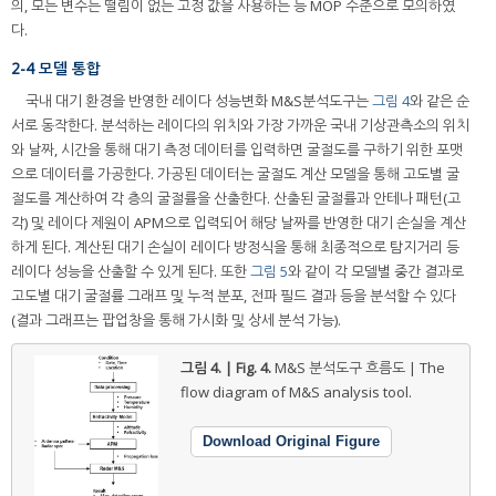
의, 모든 변수는 떨림이 없는 고정 값을 사용하는 등 MOP 수준으로 모의하였
다.
2-4 모델 통합
국내 대기 환경을 반영한 레이다 성능변화 M&S분석도구는
그림 4
와 같은 순
서로 동작한다. 분석하는 레이다의 위치와 가장 가까운 국내 기상관측소의 위치
와 날짜, 시간을 통해 대기 측정 데이터를 입력하면 굴절도를 구하기 위한 포맷
으로 데이터를 가공한다. 가공된 데이터는 굴절도 계산 모델을 통해 고도별 굴
절도를 계산하여 각 층의 굴절률을 산출한다. 산출된 굴절률과 안테나 패턴(고
각) 및 레이다 제원이 APM으로 입력되어 해당 날짜를 반영한 대기 손실을 계산
하게 된다. 계산된 대기 손실이 레이다 방정식을 통해 최종적으로 탐지거리 등
레이다 성능을 산출할 수 있게 된다. 또한
그림 5
와 같이 각 모델별 중간 결과로
고도별 대기 굴절률 그래프 및 누적 분포, 전파 필드 결과 등을 분석할 수 있다
(결과 그래프는 팝업창을 통해 가시화 및 상세 분석 가능).
그림 4. | Fig. 4.
M&S 분석도구 흐름도 | The
flow diagram of M&S analysis tool.
Download Original Figure