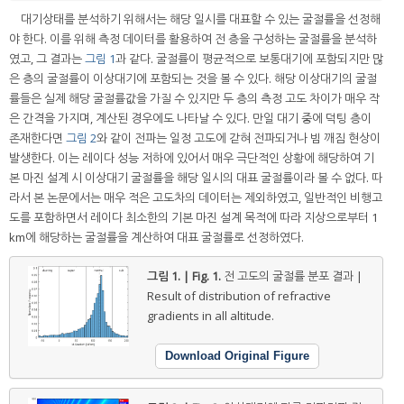
대기상태를 분석하기 위해서는 해당 일시를 대표할 수 있는 굴절률을 선정해
야 한다. 이를 위해 측정 데이터를 활용하여 전 층을 구성하는 굴절률을 분석하
였고, 그 결과는
그림 1
과 같다. 굴절률이 평균적으로 보통대기에 포함되지만 많
은 층의 굴절률이 이상대기에 포함되는 것을 볼 수 있다. 해당 이상대기의 굴절
률들은 실제 해당 굴절률값을 가질 수 있지만 두 층의 측정 고도 차이가 매우 작
은 간격을 가지며, 계산된 경우에도 나타날 수 있다. 만일 대기 중에 덕팅 층이
존재한다면
그림 2
와 같이 전파는 일정 고도에 갇혀 전파되거나 빔 깨짐 현상이
발생한다. 이는 레이다 성능 저하에 있어서 매우 극단적인 상황에 해당하여 기
본 마진 설계 시 이상대기 굴절률을 해당 일시의 대표 굴절률이라 볼 수 없다. 따
라서 본 논문에서는 매우 적은 고도차의 데이터는 제외하였고, 일반적인 비행고
도를 포함하면서 레이다 최소한의 기본 마진 설계 목적에 따라 지상으로부터 1
km에 해당하는 굴절률을 계산하여 대표 굴절률로 선정하였다.
그림 1. | Fig. 1.
전 고도의 굴절률 분포 결과 |
Result of distribution of refractive
gradients in all altitude.
Download Original Figure