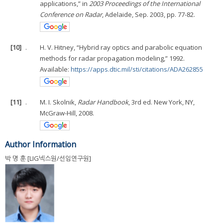
applications,” in
2003 Proceedings of the International
Conference on Radar
, Adelaide, Sep. 2003, pp. 77-82.
[10]
.
H. V. Hitney, “Hybrid ray optics and parabolic equation
methods for radar propagation modeling,” 1992.
Available:
https://apps.dtic.mil/sti/citations/ADA262855
[11]
.
M. I. Skolnik,
Radar Handbook
, 3rd ed. New York, NY,
McGraw-Hill, 2008.
Author Information
박 명 훈 [LIG넥스원/선임연구원]