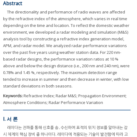
Abstract
The directionality and performance of radio waves are affected
by the refractive index of the atmosphere, which varies in real time
depending on the time and location. To reflect the domestic weather
environment, we developed a radar modeling and simulation (M&S)
analysis tool by constructing a refractive index generation model,
APM, and radar model. We analyzed radar performance variations
over the past five years using weather station data. For 220 nm-
based radar designs, the performance variation ratios at 10 %
above and below the design distance (i.e., 200 nm and 240 nm), were
0.78% and 1.45 %, respectively. The maximum detection range
tended to increase in summer and then decrease in winter, with low
standard deviations in both seasons.
Keywords:
Refractive Index; Radar M&S; Propagation Environment;
Atmosphere Conditions; Radar Performance Variation
Ⅰ. 서 론
레이다는 전파를 통해 신호를 송․수신하여 표적의 위치 정보를 알아내는 감
시 체계의 핵심 장비 중 하나이다. 레이다에 적용되는 기술이 발전함에 따라 고