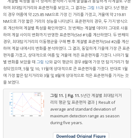
계절별 특성을 좀 더 상세히 분석하기 위해 굴절률과 동일하게 사계절로 구분
하여 최대탐지거리와 표준편차를 보았고, 그 결과는
그림 11
과 같다. 5년 평균
의 경우 여름에 약 225.85 NM으로 가장 긴 거리를 가졌고, 겨울에 약 219.81
NM으로 가장 짧은 거리의 성능을 나타냈다. 표준편차의 경우, 두 가지 방식으
로 계산하여 계절별 특성을 확인하였다. 첫 번째는 계절별 데이터 그대로 사용
하여 계절 사이의 변화까지 반영한 표준편차(Std #1)를 계산하였다. 두 번째의
경우, 최대탐지거리의 이동평균을 구해 뺀 후 계절별 표준편차(Std #2)를 계산
하여 계절 내에서의 변화를 분석하였다. 그 결과, 동일하게 가을에 가장 큰 표준
편차를 가졌고, 상대적으로 여름 및 겨울에 적은 표준편차를 가졌다. 나아가 월
별 변화를 보았을 때
그림 12
와 같이 평균의 경우 8월에 가장 먼 탐지거리가 형
성되었으며, 5월 및 10, 11월에 상대적으로 큰 표준편차를 가졌다. 반대로 1월
에 가장 짧은 탐지거리와 3월 및 8월에 상대적으로 적은 표준편차를 가지는 것
을 보였다.
그림 11. | Fig. 11.
5년간 계절별 최대탐지거
리의 평균 및 표준편차 결과 | Result of
average and standard deviation of
maximum detection range as season
during five years.
Download Original Figure