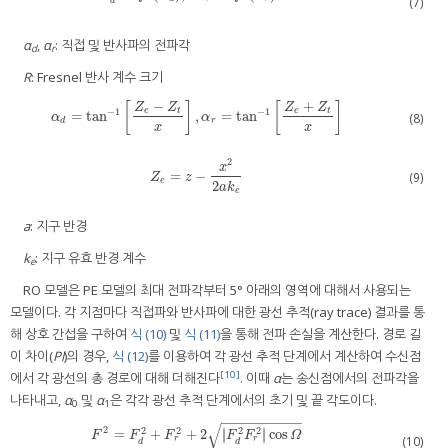
(7)
d
α
,
α
: 직접 및 반사파의 전파각
d
r
R
: Fresnel 반사 계수 크기
−
+
[
]
[
]
Z
Z
Z
Z
−
1
−
1
e
t
e
t
=
tan
,
=
tan
α
d
=
tan
−
1
[
Z
e
−
Z
t
x
]
,
α
r
=
tan
−
1
[
Z
e
+
Z
t
x
]
(8)
α
α
d
r
x
x
2
x
=
−
Z
e
=
z
−
x
2
2
a
k
e
(9)
Z
z
e
2
a
k
e
a
: 지구 반경
k
: 지구 유효 반경 계수
e
RO 모델은 PE 모델의 최대 전파각부터 5° 아래의 영역에 대해서 사용되는
모델이다. 각 지점마다 직접파와 반사파에 대한 광선 추적(ray trace) 결과를 통
해 상호 간섭을 구하여
식 (10)
및
식 (11)
을 통해 전파 손실을 계산한다. 경로 길
이 차이(
Pl
)의 경우,
식 (12)
를 이용하여 각 광선 추적 단계에서 계산하여 수신점
[10]
에서 각 광선의 총 경로에 대해 더해진다
. 이때
α
는 송신점에서의 전파각을
나타내고,
α
및
α
은 각각 광선 추적 단계에서의 초기 및 끝 각도이다.
0
1
−
−
−
−
−
−
−
−
−
−
√
2
∣
∣
2
2
2
2
=
+
+
2
cos
F
2
=
F
d
2
+
F
r
2
+
2
|
F
d
2
F
r
2
|
cos
Ω
∣
∣
F
F
F
F
F
Ω
(10)
r
r
d
d