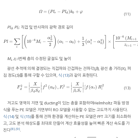
=
(
−
)
+
Ω
=
(
P
l
r
−
P
l
d
)
k
0
+
φ
Ω
P
l
P
l
k
φ
0
r
d
(11)
Pl
,
Pl
: 직접 및 반사파의 광학 경로 길이
d
r
2
−
6
[
(
)
]
[
10
(
1
α
M
∑
+
1
0
i
−
6
3
3
=
10
−
(
−
)
+
−
×
P
l
=
∑
i
[
(
10
−
6
M
i
−
α
0
2
2
)
(
α
1
−
α
0
)
+
1
3
(
α
1
3
−
(
α
0
3
)
]
×
[
10
)
−
6
(
M
i
+
1
−
M
i
)
z
i
+
1
−
z
i
]
P
l
M
α
α
α
α
1
0
i
1
0
2
3
−
z
+
1
i
i
M
,
z
: i번째 층의 수정된 굴절도 및 높이
i
i
광선 추적에 의해 결정되는 직접파와 간접파는 전파각(
β
), 광선 총 거리(X), 퍼
짐 정도(
S
)를 통해 구할 수 있으며,
식 (13)
과 같이 표현된다.
∣
∣
∣
∣
X
X
2
2
2
2
=
(
)
,
=
[
(
)
]
∣
∣
∣
∣
F
d
2
=
|
X
β
d
S
d
|
f
2
(
α
d
)
,
F
r
2
=
|
X
β
r
S
r
|
[
f
(
α
r
)
R
]
2
(13)
F
f
α
F
f
α
R
r
d
r
∣
∣
∣
∣
d
β
S
β
S
d
d
r
r
저고도 영역의 지면 및 ducting이 있는 층을 포함하여Helmholtz 파동 방정
식을 푸는 PE 모델은 지면부터 RO 모델을 사용할 수 없는 고도까지 사용된다.
식 (14)
및
식 (15)
를 통해 전파 환경을 계산하는 PE 모델은 FFT 크기를 최소화하
고, 고도 분석 해상도를 최대로 만들어 계산 효율성을 높여 빠른 계산 속도를 가
[8]
,
[9]
진다
.