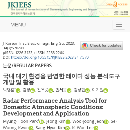
MENU
T
o
g
g
J. Korean Inst. Electromagn. Eng. Sci.
2023
;
l
34
(
7
):
570
-
580
e
pISSN: 1226-3133, eISSN: 2288-226X
n
DOI:
https://doi.org/10.5515/KJKIEES.2023.34.7.570
a
논문/REGULAR PAPERS
v
i
국내 대기 환경을 반영한 레이다 성능 분석도구
g
개발 및 활용
a
t
†
박명훈
,
김정
,
전우중
,
권세웅
,
김상현
,
이기원
i
o
Radar Performance Analysis Tool for
n
Domestic Atmospheric Conditions:
Development and Application
†
Myung-Hoon Park
,
Jeong Kim
,
Woo-Joong Jeon
,
Se-
Woong Kwon
,
Sang-Hyun Kim
,
Ki-Won Lee