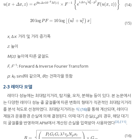
√
{
}
2
2
−
−
6
i
Δ
x
k
p
10
(
)
−
1
(
+
,
)
=
×
(
(
,
)
)
j
k
Δ
x
M
z
u
(
x
+
Δ
x
,
z
)
=
e
j
k
0
Δ
x
10
−
6
M
(
z
)
×
F
−
1
{
e
i
Δ
x
k
0
2
−
p
2
F
(
u
(
x
,
z
)
)
}
0
0
(14)
u
x
Δ
x
z
e
F
e
F
u
x
z
2
2
20
log
=
10
log
+
20
log
P
F
=
10
log
⌊
(
⌊
u
(
r
2
+
u
i
2
)
x
⌋
)
⌋
P
F
u
u
x
r
(15)
i
x
, Δ
x
: 거리 및 거리 증가폭
z
: 높이
M(z)
: 높이에 따른 굴절도
−1
F, F
: Forward & Inverse Fourier Transform
p
:
k
sin
θ
와 같으며,
θ
는 전파각을 뜻함
0
2-3 레이다 모델
레이다 성능에는 최대탐지거리, 탐지율, 오차, 분해능 등이 있다. 본 논문에서
는 다양한 레이다 성능 중 굴절률에 따른 변화의 형태가 직관적인 최대탐지거리
를 분석 척도로 선정하였다. 최대탐지거리는
식 (16)
을 통해 계산되며, 레이다
제원과 운용환경 손실에 의해 결정된다. 이때 대기 손실(
L
)의 경우, 해당 대기
p
[3]
,
[11]
의 굴절률을 반영하여 APM에서 계산된 손실을 입력받아 사용하였다
.

−
−
−
−
−
−
−
−
−
−
−
−
−
−
−
−
−
−
−
−
−
−
−
−


(
)
2
P
G
G
λ
τ
N
σ
(16)
t
t
r
p
p
t
=
×
R
=
(
P
t
G
t
G
r
λ
2
τ
p
N
p
σ
t
(
4
π
)
3
S
N
R
k
T
L
p
L
s
y
s
)
×
G
s
p
4
4
R
G