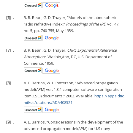
[6]
.
B. R. Bean, G. D. Thayer, “Models of the atmospheric
radio refractive index,”
Proceedings of the IRE
, vol. 47,
no. 5, pp. 740-755, May 1959.
[7]
.
B. R. Bean, G. D. Thayer,
CRPL Exponential Reference
Atmosphere
, Washington, DC, U.S. Department of
Commerce, 1959.
[8]
.
A. E. Barrios, W. L. Patterson, “Advanced propagation
model(APM) ver. 1.3.1 computer software configuration
item(CSCI) documents,” 2002. Available:
https://apps.dtic.
mil/sti/citations/ADA408521
[9]
.
A. E. Barrios, “Considerations in the development of the
advanced propagation model(APM) for U.S navy