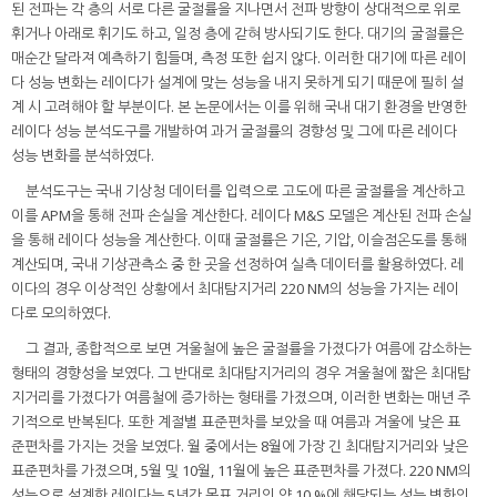
된 전파는 각 층의 서로 다른 굴절률을 지나면서 전파 방향이 상대적으로 위로
휘거나 아래로 휘기도 하고, 일정 층에 갇혀 방사되기도 한다. 대기의 굴절률은
매순간 달라져 예측하기 힘들며, 측정 또한 쉽지 않다. 이러한 대기에 따른 레이
다 성능 변화는 레이다가 설계에 맞는 성능을 내지 못하게 되기 때문에 필히 설
계 시 고려해야 할 부분이다. 본 논문에서는 이를 위해 국내 대기 환경을 반영한
레이다 성능 분석도구를 개발하여 과거 굴절률의 경향성 및 그에 따른 레이다
성능 변화를 분석하였다.
분석도구는 국내 기상청 데이터를 입력으로 고도에 따른 굴절률을 계산하고
이를 APM을 통해 전파 손실을 계산한다. 레이다 M&S 모델은 계산된 전파 손실
을 통해 레이다 성능을 계산한다. 이때 굴절률은 기온, 기압, 이슬점온도를 통해
계산되며, 국내 기상관측소 중 한 곳을 선정하여 실측 데이터를 활용하였다. 레
이다의 경우 이상적인 상황에서 최대탐지거리 220 NM의 성능을 가지는 레이
다로 모의하였다.
그 결과, 종합적으로 보면 겨울철에 높은 굴절률을 가졌다가 여름에 감소하는
형태의 경향성을 보였다. 그 반대로 최대탐지거리의 경우 겨울철에 짧은 최대탐
지거리를 가졌다가 여름철에 증가하는 형태를 가졌으며, 이러한 변화는 매년 주
기적으로 반복된다. 또한 계절별 표준편차를 보았을 때 여름과 겨울에 낮은 표
준편차를 가지는 것을 보였다. 월 중에서는 8월에 가장 긴 최대탐지거리와 낮은
표준편차를 가졌으며, 5월 및 10월, 11월에 높은 표준편차를 가졌다. 220 NM의
성능으로 설계한 레이다는 5년간 목표 거리의 약 10 %에 해당되는 성능 변화의