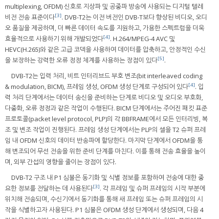
multiplexing, OFDM) 신호로 지상파 및 공중파 방송에 사용되는 디지털 텔레
[3]
비전 전송 표준이다
. DVB-T2는 이전 버전인 DVB-T보다 향상된 비디오, 오디
오 품질을 제공하며, 더 빠른 데이터 속도를 지원하고, 가용한 스펙트럼을 더욱
[4]
효율적으로 사용하기 위해 개발되었다
. H.264/MPEG-4 AVC 및
HEVC(H.265)와 같은 고급 코덱을 사용하여 데이터를 압축하고, 안정적인 수신
[5]
을 보장하는 강력한 오류 정정 체계를 사용하는 장점이 있다
.
DVB-T2는 입력 처리, 비트 인터리브드 부호 변조(bit interleaved coding
[4]
& modulation, BICM), 프레임 생성, OFDM 생성 단계로 구성되어 있다
. 입
력 처리 단계에서는 데이터 송신을 준비하는 단계로 비디오 및 오디오 부호화,
다중화, 오류 정정과 같은 작업이 수행된다. BICM 단계에서는 주어진 패킷 표준
프로토콜(packet level protocol, PLP)의 각 BBFRAME에서 모든 인터리빙, 복
조 및 변조 작업이 진행된다. 프레임 생성 단계에서는 PLP의 셀을 T2 슈퍼 프레
임 내 OFDM 신호의 데이터 반송파에 할당한다. 마지막 단계에서 OFDM을 통
해 변조되어 무선 전송을 위한 준비 단계를 마친다. 이를 통해 전송 효율을 높이
며, 외부 간섭의 영향을 줄이는 장점이 있다.
DVB-T2 구조 내 P1 심볼은 동기화 및 식별 정보를 포함하여 전송에 대한 중
[3]
요한 정보를 전달하는 데 사용된다
. 각 프레임 및 슈퍼 프레임의 시작 부분에
위치해 전송되며, 수신기에서 동기화를 통해 새 프레임 또는 슈퍼 프레임의 시
작을 식별하고자 사용된다. P1 심볼은 OFDM 생성 단계에서 생성되며, 다음 4