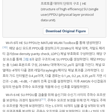
프로토콜 데이터 단위의 구조 | HE
(structure of high efficiency) SU (single
user) PPDU (physical layer protocol
data unit).
Download Original Figure
Wi-Fi 6의 HE SU PPDU는 MATLAB WLAN Toolbox를 통해 생성하였다
[10]
. 해당 송신 모드로 PPDU를 생성하고자 20 MHz의 채널 대역, 저밀도 패리
티 검사(low density parity check, LDPC) 채널 부호화로 구성하였다. 해당 구
성 요소를 통해
그림 8
과 같은 구조의 HE SU PPDU를 생성하였다. 해당 PPDU
는 총 1,040 표본으로 구성, 20 MHz 대역에서 52
μ
s의 길이를 가진다. 채널 모
델에는 4개의 다중 경로 레일리(rayleigh) 페이딩 채널 효과를 고려하였다. 신
호의 가드 인터벌은 0.4
μ
s이며, 다중 경로는 0.1
μ
s, 0.2
μ
s, 0.35
μ
s의 지연 시
간과 −2 dB, −4 dB, −7 dB의 진폭 감쇠를 설정하였다. 이후 AWGN 수신잡음과
임의의 반송파 주파수 오프셋을 적용해 수신 신호를 모델링하였다.
Wi-Fi 6 HE SU PPDU를 검출을 위해 송신기와 수신기 사이의 주파수 오프셋
[11]
을 보상하는 과정이 필요하다
. 주파수 오프셋 보정을 위해 먼저 저밀도 주파
수 오프셋을 계산해 보정하였다. 이는 L-STF의 10개의 심볼 중 앞 9개와 뒤 9개
의 상관관계를 분석한 뒤, 주파수 오프셋을 구해 보정하였다. 이후 L-LTF의 2개