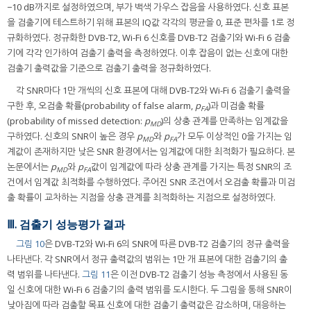
−10 dB까지로 설정하였으며, 부가 백색 가우스 잡음을 사용하였다. 신호 표본
을 검출기에 테스트하기 위해 표본의 IQ값 각각의 평균을 0, 표준 편차를 1로 정
규화하였다. 정규화한 DVB-T2, Wi-Fi 6 신호를 DVB-T2 검출기와 Wi-Fi 6 검출
기에 각각 인가하여 검출기 출력을 측정하였다. 이후 잡음이 없는 신호에 대한
검출기 출력값을 기준으로 검출기 출력을 정규화하였다.
각 SNR마다 1만 개씩의 신호 표본에 대해 DVB-T2와 Wi-Fi 6 검출기 출력을
구한 후, 오검출 확률(probability of false alarm,
p
)과 미검출 확률
FA
(probability of missed detection:
p
)의 상충 관계를 만족하는 임계값을
MD
구하였다. 신호의 SNR이 높은 경우
p
와
p
가 모두 이상적인 0을 가지는 임
MD
FA
계값이 존재하지만 낮은 SNR 환경에서는 임계값에 대한 최적화가 필요하다. 본
논문에서는
p
와
p
값이 임계값에 따라 상충 관계를 가지는 특정 SNR의 조
MD
FA
건에서 임계값 최적화를 수행하였다. 주어진 SNR 조건에서 오검출 확률과 미검
출 확률이 교차하는 지점을 상충 관계를 최적화하는 지점으로 설정하였다.
Ⅲ. 검출기 성능평가 결과
그림 10
은 DVB-T2와 Wi-Fi 6의 SNR에 따른 DVB-T2 검출기의 정규 출력을
나타낸다. 각 SNR에서 정규 출력값의 범위는 1만 개 표본에 대한 검출기의 출
력 범위를 나타낸다.
그림 11
은 이전 DVB-T2 검출기 성능 측정에서 사용된 동
일 신호에 대한 Wi-Fi 6 검출기의 출력 범위를 도시한다. 두 그림을 통해 SNR이
낮아짐에 따라 검출할 목표 신호에 대한 검출기 출력값은 감소하며, 대응하는