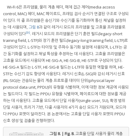
Wi-Fi 6은 프리앰블, 물리 계층 헤더, 매체 접근 제어(media access
control, MAC) 헤더, MAC 페이로드, 프레임 검사 순서가 연결된 구조로 구성되
어 있다. 이 중 프리앰블은 송신기와 수신기를 동기화하며 통신 채널을 설정하
는 데 사용되며,
그림 8
과 같이 레거시 모드의 프리앰블 및 고효율 프리앰블로
[9]
구성되어 있다
. 레거시 모드의 프리앰블은 단기 훈련 필드(legacy-short
training field, L-STF)와 장기 훈련 필드(legacy-long training field, L-LTF)로
구성되어 있다. L-STF는 타이밍 및 주파수 동기화 설정에 사용되며, L-LTF는 공
간 동기화를 설정하고 채널 특성을 추정하는 데 사용된다. 고효율 프리앰블은
고효율 모드에서 사용되며 HE-SIG-A, HE-SIG-B, HE-STF로 구성되어 있다.
HE-SIG-A 필드는 L-STF, HE-SIG-B 필드는 L-LTF와 동일한 역할을 하며, HE-
STF는 수신기 감도 향상에 사용된다. 레거시 신호(L-SIG)와 감쇠 레거시 신호
(RL-SIG)는 전송되는 물리 계층 프로토콜 데이터 단위(physical layer
protocol data unit, PPDU)의 유형을 식별하며, 이에 대한 정보 제공에 사용되
는 필드이다. 각 필드는 PPDU 유형을 식별하며, 페이로드에 대한 정보를 제공
하는 데 사용된다. 고효율 모드에서 단일 사용자(single user, SU), 확정 범위
단일 사용자, 트리거 기반, 다중 사용자의 4가지 송신 모드가 지원되며, 모드마
다 PPDU 포맷이 달라진다. 본 논문에서는 고효율 단일 사용자 포맷의 PPDU
신호 생성 및 검출을 진행하였다.
그림 8. | Fig. 8.
고효율 단일 사용자 물리 계층