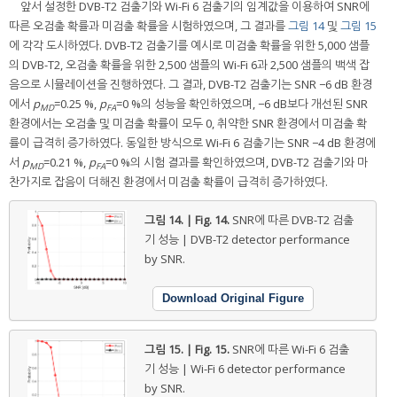
앞서 설정한 DVB-T2 검출기와 Wi-Fi 6 검출기의 임계값을 이용하여 SNR에
따른 오검출 확률과 미검출 확률을 시험하였으며, 그 결과를
그림 14
및
그림 15
에 각각 도시하였다. DVB-T2 검출기를 예시로 미검출 확률을 위한 5,000 샘플
의 DVB-T2, 오검출 확률을 위한 2,500 샘플의 Wi-Fi 6과 2,500 샘플의 백색 잡
음으로 시뮬레이션을 진행하였다. 그 결과, DVB-T2 검출기는 SNR −6 dB 환경
에서
p
=0.25 %,
p
=0 %의 성능을 확인하였으며, −6 dB보다 개선된 SNR
MD
FA
환경에서는 오검출 및 미검출 확률이 모두 0, 취약한 SNR 환경에서 미검출 확
률이 급격히 증가하였다. 동일한 방식으로 Wi-Fi 6 검출기는 SNR −4 dB 환경에
서
p
=0.21 %,
p
=0 %의 시험 결과를 확인하였으며, DVB-T2 검출기와 마
MD
FA
찬가지로 잡음이 더해진 환경에서 미검출 확률이 급격히 증가하였다.
그림 14. | Fig. 14.
SNR에 따른 DVB-T2 검출
기 성능 | DVB-T2 detector performance
by SNR.
Download Original Figure
그림 15. | Fig. 15.
SNR에 따른 Wi-Fi 6 검출
기 성능 | Wi-Fi 6 detector performance
by SNR.