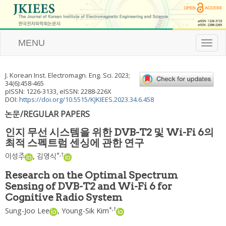
MENU
T
o
g
g
J. Korean Inst. Electromagn. Eng. Sci.
2023
;
l
34
(
6
):
458
-
465
e
pISSN: 1226-3133, eISSN: 2288-226X
n
DOI:
https://doi.org/10.5515/KJKIEES.2023.34.6.458
a
논문/REGULAR PAPERS
v
i
인지 무선 시스템을 위한 DVB-T2 및 Wi-Fi 6의
g
최적 스펙트럼 센싱에 관한 연구
a
t
*
,
†
이성주
,
김영식
i
o
Research on the Optimal Spectrum
n
Sensing of DVB-T2 and Wi-Fi 6 for
Cognitive Radio System
*
,
†
Sung-Joo Lee
,
Young-Sik Kim