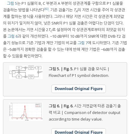
그림 5
는 P1 심볼의 B, C 부분과 A 부분의 상관관계를 구함으로 P1 심볼을
[6]
검출하는 방법을 나타낸다
. 기존 검출기는
T
의 지연 시간을 주어 각 상관관
A
계를 합하는 방식을 사용하였다. 그러나 해당 지연 시간은 각 상관관계 최댓값
의 위치가 일치하지 않아, 낮은 SNR의 P1 심볼 검출은 어렵다는 단점이 있다.
본 논문에서는 지연 시간을 2
T
로 설정하여 각 상관관계로부터의 최댓값 위치
C
를
그림 6
과 같이 개선하였다. −10 dB부터 10 dB까지 SNR에 대한 DVB-T2 검
출기 성능으로 기존 기법과 제안 기법의 비교를
그림 7
에 도시하였다. 기존 기법
은 −5dB까지 정확한 검출을 할 수 있는 데에 반해 제안 기법은 −6dB까지 검출
할 수 있음을 확인하였다.
그림 5. | Fig. 5.
P1 심볼 검출 모식도 |
Flowchart of P1 symbol detection.
Download Original Figure
그림 6. | Fig. 6.
시간 지연값에 따른 검출기 출
력 비교 | Comparison of detector output
according to time delay value.
Download Original Figure