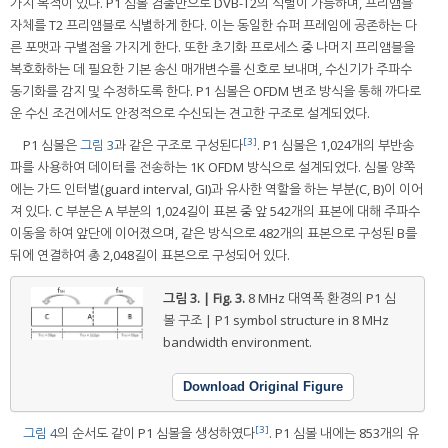
가지 목적이 있다. P1 심볼 검출만으로 DVB-T2의 식별이 가능하며, 프리앰블
자체를 T2 프리앰블로 식별하게 한다. 이는 동일한 슈퍼 프레임에 공존하는 다
른 포맷과 구별점을 가지게 한다. 또한 초기화 프로세스 중 나머지 프리앰블을
복호화하는 데 필요한 기본 송신 매개변수를 신호로 보내며, 수신기가 주파수
동기화를 감지 및 수정하도록 한다. P1 심볼은 OFDM 변조 방식을 통해 까다로
운 수신 조건에서도 안정적으로 수신되는 견고한 구조로 설계되었다.
[3]
P1 심볼은
그림 3
과 같은 구조로 구성된다
. P1 심볼은 1,024개의 부반송
파를 사용하여 데이터를 전송하는 1K OFDM 방식으로 설계되었다. 심볼 양쪽
에는 가드 인터벌(guard interval, GI)과 유사한 역할을 하는 부분(C, B)이 이어
져 있다. C 부분은 A 부분의 1,024길이 표본 중 앞 542개의 표본에 대해 주파수
이동을 하여 앞단에 이어졌으며, 같은 방식으로 482개의 표본으로 구성된 B를
뒤에 연결하여 총 2,048길이 표본으로 구성되어 있다.
그림 3. | Fig. 3.
8 MHz 대역폭 환경의 P1 심
볼 구조 | P1 symbol structure in 8 MHz
bandwidth environment.
Download Original Figure
[3]
그림 4
의 순서도 같이 P1 심볼을 생성하였다
. P1 심볼 내에는 853개의 유