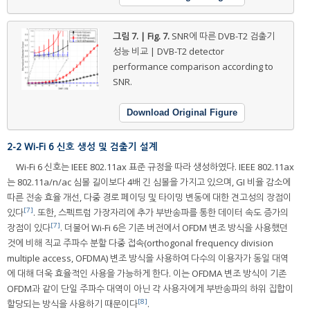
그림 7. | Fig. 7.
SNR에 따른 DVB-T2 검출기
성능 비교 | DVB-T2 detector
performance comparison according to
SNR.
Download Original Figure
2-2 Wi-Fi 6 신호 생성 및 검출기 설계
Wi-Fi 6 신호는 IEEE 802.11ax 표준 규정을 따라 생성하였다. IEEE 802.11ax
는 802.11a/n/ac 심볼 길이보다 4배 긴 심볼을 가지고 있으며, GI 비율 감소에
따른 전송 효율 개선, 다중 경로 페이딩 및 타이밍 변동에 대한 견고성의 장점이
[7]
있다
. 또한, 스펙트럼 가장자리에 추가 부반송파를 통한 데이터 속도 증가의
[7]
장점이 있다
. 더불어 Wi-Fi 6은 기존 버전에서 OFDM 변조 방식을 사용했던
것에 비해 직교 주파수 분할 다중 접속(orthogonal frequency division
multiple access, OFDMA) 변조 방식을 사용하여 다수의 이용자가 동일 대역
에 대해 더욱 효율적인 사용을 가능하게 한다. 이는 OFDMA 변조 방식이 기존
OFDM과 같이 단일 주파수 대역이 아닌 각 사용자에게 부반송파의 하위 집합이
[8]
할당되는 방식을 사용하기 때문이다
.