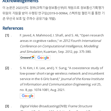
Acknowledgements
이 논문은 2023년도 정부(과학기술정보통신부)의 재원으로 정보통신기획평가
위원의 지원을 받아 수행된 연구임(2019-0-00964, 스펙트럼 챌린지 를 통한 기
존 무선국 보호 및 주파수 공유기술 개발).
References
[1]
.
F. Javed, A. Mahmood, I. Shafi, and S. Ali, “Open research
areas in cognitive radios,” in
2012 Fourth International
Conference on Computational Intelligence
,
Modelling
and Simulation
, Kuantan, Sep. 2012, pp. 375-380.
[2]
.
S. N. Kim, I. K. Lee, and J. Y. Sung, “A coexistence study of
low-power short-range wireless network and incumbent
service in the 6 GHz band,”
Journal of the Korea Institute
of Information and Communication Engineering
, vol 25,
no. 8, pp. 1074-1081, Aug. 2021.
[3]
.
Digital Video Broadcasting(DVB); Frame Structure