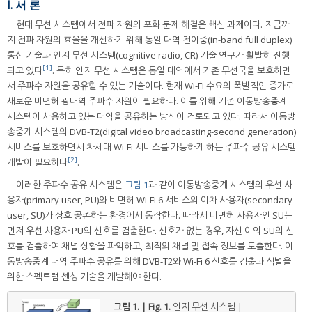
Ⅰ. 서 론
현대 무선 시스템에서 전파 자원의 포화 문제 해결은 핵심 과제이다. 지금까
지 전파 자원의 효율을 개선하기 위해 동일 대역 전이중(in-band full duplex)
통신 기술과 인지 무선 시스템(cognitive radio, CR) 기술 연구가 활발히 진행
[1]
되고 있다
. 특히 인지 무선 시스템은 동일 대역에서 기존 무선국을 보호하면
서 주파수 자원을 공유할 수 있는 기술이다. 현재 Wi-Fi 수요의 폭발적인 증가로
새로운 비면허 광대역 주파수 자원이 필요하다. 이를 위해 기존 이동방송중계
시스템이 사용하고 있는 대역을 공유하는 방식이 검토되고 있다. 따라서 이동방
송중계 시스템의 DVB-T2(digital video broadcasting-second generation)
서비스를 보호하면서 차세대 Wi-Fi 서비스를 가능하게 하는 주파수 공유 시스템
[2]
개발이 필요하다
.
이러한 주파수 공유 시스템은
그림 1
과 같이 이동방송중계 시스템의 우선 사
용자(primary user, PU)와 비면허 Wi-Fi 6 서비스의 이차 사용자(secondary
user, SU)가 상호 공존하는 환경에서 동작한다. 따라서 비면허 사용자인 SU는
먼저 우선 사용자 PU의 신호를 검출한다. 신호가 없는 경우, 자신 이외 SU의 신
호를 검출하여 채널 상황을 파악하고, 최적의 채널 및 접속 정보를 도출한다. 이
동방송중계 대역 주파수 공유를 위해 DVB-T2와 Wi-Fi 6 신호를 검출과 식별을
위한 스펙트럼 센싱 기술을 개발해야 한다.
그림 1. | Fig. 1.
인지 무선 시스템 |