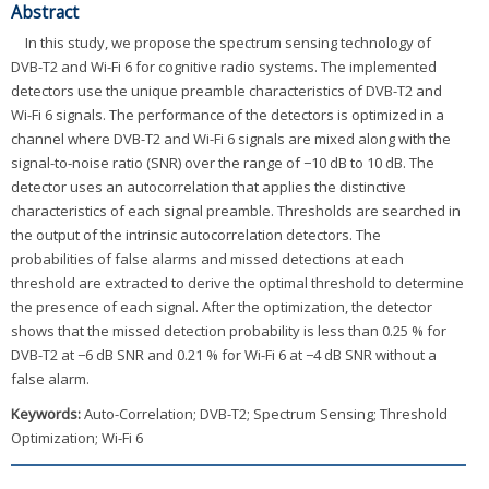
Abstract
In this study, we propose the spectrum sensing technology of
DVB-T2 and Wi-Fi 6 for cognitive radio systems. The implemented
detectors use the unique preamble characteristics of DVB-T2 and
Wi-Fi 6 signals. The performance of the detectors is optimized in a
channel where DVB-T2 and Wi-Fi 6 signals are mixed along with the
signal-to-noise ratio (SNR) over the range of −10 dB to 10 dB. The
detector uses an autocorrelation that applies the distinctive
characteristics of each signal preamble. Thresholds are searched in
the output of the intrinsic autocorrelation detectors. The
probabilities of false alarms and missed detections at each
threshold are extracted to derive the optimal threshold to determine
the presence of each signal. After the optimization, the detector
shows that the missed detection probability is less than 0.25 % for
DVB-T2 at −6 dB SNR and 0.21 % for Wi-Fi 6 at −4 dB SNR without a
false alarm.
Keywords:
Auto-Correlation; DVB-T2; Spectrum Sensing; Threshold
Optimization; Wi-Fi 6