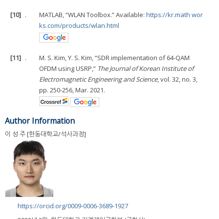
[10]
.
MATLAB, “WLAN Toolbox.” Available:
https://kr.math wor
ks.com/products/wlan.html
[11]
.
M. S. Kim, Y. S. Kim, “SDR implementation of 64-QAM
OFDM using USRP,”
The Journal of Korean Institute of
Electromagnetic Engineering and Science
, vol. 32, no. 3,
pp. 250-256, Mar. 2021.
Author Information
이 성 주 [한동대학교/석사과정]
https://orcid.org/0009-0006-3689-1927