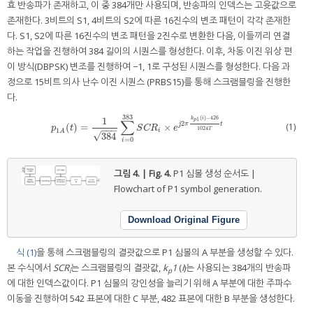
효 반송파가 존재하고, 이 중 384개만 사용되며, 반송파의 인덱스는 고윳값으로
존재한다. 3비트의 S1, 4비트의 S2에 따른 16진수의 변조 패턴이 각각 존재한
다. S1, S2에 따른 16진수의 변조 패턴을 2진수로 변환한 다음, 이들끼리 연결
하는 작업을 진행하여 384 길이의 시퀀스를 형성한다. 이후, 차동 이진 위상 편
이 방식(DBPSK) 변조를 진행하여 −1, 1로 구성된 시퀀스를 형성한다. 다음 과
정으로 15비트 의사 난수 이진 시퀀스 (PRBS15)를 통해 스크램블링을 진행한
다.
383
(
)
−
426
1
k
i
1
p
∑
2
(1)
j
π
t
(
)
=
×
p
1
A
(
t
)
=
1
384
∑
i
=
0
383
S
C
R
i
×
e
j
2
π
k
p
1
(
i
)
−
426
1024
T
t
p
t
S
C
R
e
−
−
−
1024
T
1
i
A
√
384
=
0
i
그림 4. | Fig. 4.
P1 심볼 생성 순서도 |
Flowchart of P1 symbol generation.
Download Original Figure
식 (1)
을 통해 스크램블링의 결괏값으로 P1 심볼의 A 부분을 생성할 수 있다.
본 수식에서
SCR
는 스크램블링의 결괏값,
k
1
(
i
)는 사용되는 384개의 반송파
i
p
에 대한 인덱스값이다. P1 심볼의 강인성을 늘리기 위해 A 부분에 대한 주파수
이동을 진행하여 542 표본에 대한 C 부분, 482 표본에 대한 B 부분을 생성한다.