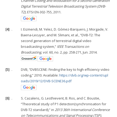
Channel Coding and Modulation for a Second Generation
Digital Terrestrial Television Broadcasting System (DVB-
T2),
ETSI EN-302-755, 2011.
[4]
.
I. Eizmendi, M. Yelez, D. Gómez-Barquero, J. Morgade, V.
Baena-Lecuyer, and M. Slimani, et al., “DVB-T2: The
second generation of terrestrial digital video
broadcasting system,”
IEEE Transactions on
Broadcasting
, vol. 60, no. 2, pp. 258-271, Jun. 2014.
[5]
.
DVB, “DVBSCENE: Finding the key to high efficiency video
coding,” 2010. Available:
https://dvb.org/wp-content/upl
oads/2019/12/DVB-SCENE36.pdf
[6]
.
S. Cazalens, G. Lesthievent, B. Ros, and C. Boustie,
“Theoretical study of P1 detection(synchronisation for
DVB-T2 standard),” in
2013 36th International Conference
on Telecommunications and Signal Processing (TSP)
,