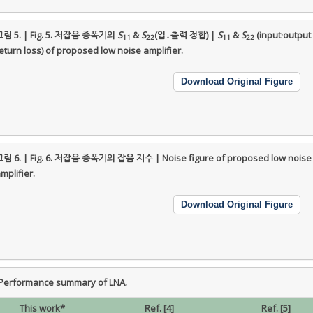
림 5. | Fig. 5.
저잡음 증폭기의
S
&
S
(입․출력 정합) |
S
&
S
(input·output
11
22
11
22
eturn loss) of proposed low noise amplifier.
Download Original Figure
림 6. | Fig. 6.
저잡음 증폭기의 잡음 지수 | Noise figure of proposed low noise
mplifier.
Download Original Figure
formance summary of LNA.
This work*
Ref. [4]
Ref. [5]