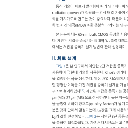
통신 기술이 빠르게 발전함에 따라 밀리미터파 
radiation power)가 적용되는 위상 배열 기
화를 가져가도록 만드는 것이 중요하다. 더불어 최근의
차 변조 간 왜곡(IMD3) 또한 충분히 고려되는 연
본 논문에서는 65-nm bulk CMOS 공정을
다. 제안된 저잡음 증폭기는 광대역 입․출력 매칭과
에서는 저잡음 증폭기 설계 방법에 관해 설명하며,
II. 회로 설계
그림 1
은 본 연구에서 제안한 2단 저잡음 증폭
사용하여 극 분배 기술을 사용한다. Choi’s 정리에
을 결정하는 극을 생성한다. 위상 배열 시스템에서는
및 평평한 이득을 가진 저잡음 증폭기 설계를 가능하
[
3
]
구조로 설계하였다
. 제안된 저잡음 증폭기는 
μ
m(M2), 27
μ
m(M3) 으로 선택하였다. 높은 이
물 공정에 비하여 양호도(quality factor)가 낮기 
분은 첫째 단에서 결정되는데, L
값을 크게 사용하면
G
L
의 값을 선정하였다.
그림 2
는 제안된 3단 공통-소
G
을 통하여 최적화되었다. 기생 커패시턴스는 고주파