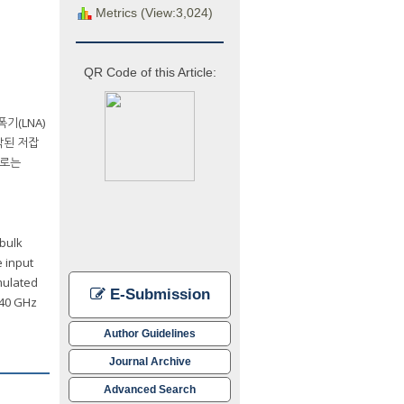
Metrics (View:3,024)
QR Code of this Article:
기(LNA)
작된 저잡
회로는
 bulk
e input
mulated
E-Submission
 40 GHz
Author Guidelines
Journal Archive
Advanced Search