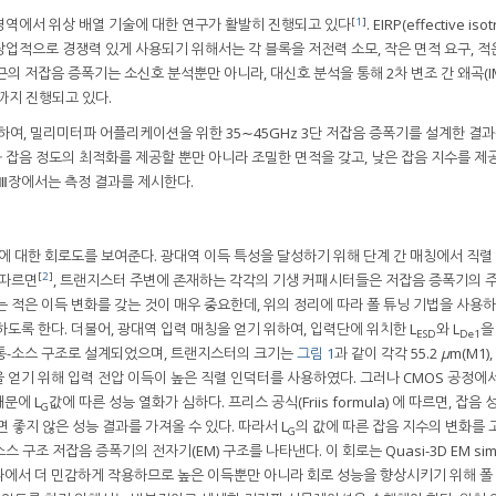
[
1
]
영역에서 위상 배열 기술에 대한 연구가 활발히 진행되고 있다
. EIRP(effective isot
술이 상업적으로 경쟁력 있게 사용되기 위해서는 각 블록을 저전력 소모, 작은 면적 요구, 적
 저잡음 증폭기는 소신호 분석뿐만 아니라, 대신호 분석을 통해 2차 변조 간 왜곡(IMD
구까지 진행되고 있다.
 사용하여, 밀리미터파 어플리케이션을 위한 35∼45GHz 3단 저잡음 증폭기를 설계한 결
 잡음 정도의 최적화를 제공할 뿐만 아니라 조밀한 면적을 갖고, 낮은 잡음 지수를 제공
 Ⅲ장에서는 측정 결과를 제시한다.
기에 대한 회로도를 보여준다. 광대역 이득 특성을 달성하기 위해 단계 간 매칭에서 직
[
2
]
 따르면
, 트랜지스터 주변에 존재하는 각각의 기생 커패시터들은 저잡음 증폭기의 
 적은 이득 변화를 갖는 것이 매우 중요한데, 위의 정리에 따라 폴 튜닝 기법을 사용
도록 한다. 더불어, 광대역 입력 매칭을 얻기 위하여, 입력단에 위치한 L
와 L
을
ESD
De1
공통-소스 구조로 설계되었으며, 트랜지스터의 크기는
그림 1
과 같이 각각 55.2
μ
m(M1), 
득을 얻기 위해 입력 전압 이득이 높은 직렬 인덕터를 사용하였다. 그러나 CMOS 공정에
때문에 L
값에 따른 성능 열화가 심하다. 프리스 공식(Friis formula) 에 따르면, 잡음
G
 좋지 않은 성능 결과를 가져올 수 있다. 따라서 L
의 값에 따른 잡음 지수의 변화를
G
스 구조 저잡음 증폭기의 전자기(EM) 구조를 나타낸다. 이 회로는 Quasi-3D EM simu
에서 더 민감하게 작용하므로 높은 이득뿐만 아니라 회로 성능을 향상시키기 위해 폴