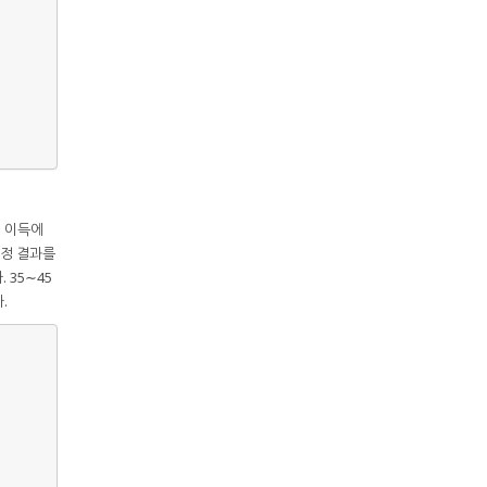
 이득에
측정 결과를
 35∼45
.