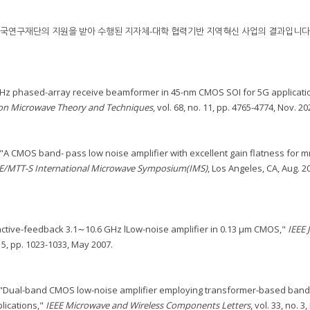
 한국연구재단의 지원을 받아 수행된 지자체-대학 협력기반 지역혁신 사업의 결과입니다
-GHz phased-array receive beamformer in 45-nm CMOS SOI for 5G applicati
 on Microwave Theory and Techniques
, vol. 68, no. 11, pp. 4765-4774, Nov. 20
im, "A CMOS band- pass low noise amplifier with excellent gain flatness for
EE/MTT-S International Microwave Symposium(IMS)
, Los Angeles, CA, Aug. 2
V reactive-feedback 3.1∼10.6 GHz lLow-noise amplifier in 0.13 μm CMOS,"
IEEE 
o. 5, pp. 1023-1033, May 2007.
Han, "Dual-band CMOS low-noise amplifier employing transformer-based band
lications,"
IEEE Microwave and Wireless Components Letters
, vol. 33, no. 3