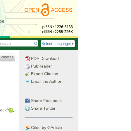
Select Language
▼
PDF Download
PubReader
Export Citation
Email the Author
Share Facebook
Share Twitter
6
Baek
,
Cited by
0
Article