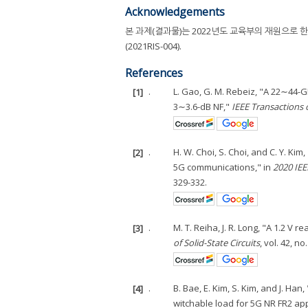
Acknowledgements
본 과제(결과물)는 2022년도 교육부의 재원으로
(2021RIS-004).
References
[1]
.
L. Gao, G. M. Rebeiz, "A 22∼44
3∼3.6-dB NF,"
IEEE Transactions
[2]
.
H. W. Choi, S. Choi, and C. Y. K
5G communications," in
2020 IE
329-332.
[3]
.
M. T. Reiha, J. R. Long, "A 1.2 
of Solid-State Circuits
, vol. 42, n
[4]
.
B. Bae, E. Kim, S. Kim, and J. 
witchable load for 5G NR FR2 app