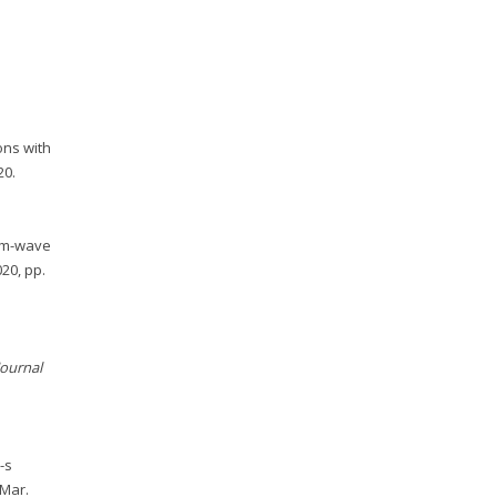
ons with
20.
 mm-wave
020, pp.
Journal
-s
, Mar.