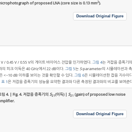
2
icrophotograph of proposed LNA (core size is 0.13 mm
).
Download Original Figure
 / 0.45 V / 0.55 V의 게이트 바이어스 전압을 인가하였다.
그림 4
는 저잡음 증폭기의
 피크 이득은 40 GHz에서 22 dB이다.
그림 5
는
S
-parameter의 시뮬레이션과 
 <−10 dB 이하를 보이는 것을 확인할 수 있다.
그림 6
은 시뮬레이션한 잡음 지수이다.
.
표 1
은 저잡음 증폭기의 성능을 요약한 결과와 다른 측정된 결과와의 비교를 보여준다
림 4. | Fig. 4.
저잡음 증폭기의
S
(이득) |
S
(gain) of proposed low noise
21
21
mplifier.
Download Original Figure