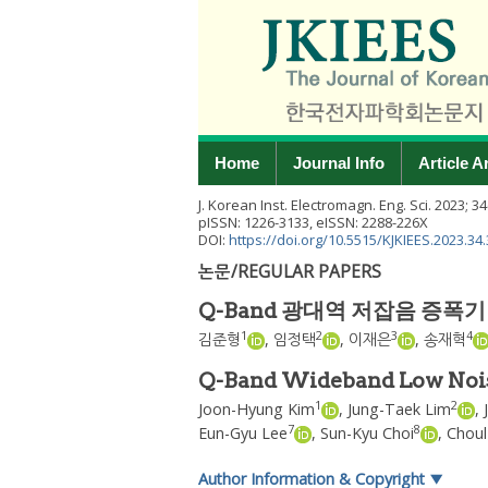
Home
Journal Info
Article A
J. Korean Inst. Electromagn. Eng. Sci.
2023
;
34
pISSN: 1226-3133, eISSN: 2288-226X
DOI:
https://doi.org/10.5515/KJKIEES.2023.34.
논문/REGULAR PAPERS
Q-Band 광대역 저잡음 증폭기
1
2
3
4
김준형
,
임정택
,
이재은
,
송재혁
Q-Band Wideband Low Nois
1
2
Joon-Hyung Kim
,
Jung-Taek Lim
,
7
8
Eun-Gyu Lee
,
Sun-Kyu Choi
,
Choul
Author Information & Copyright
▼