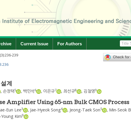
rchive
Current Issue
For Authors
(
3
):
236
-
239
3.236
 설계
5
6
7
8
9
,
손정택
,
백민석
,
이은규
,
최선규
,
김철영
e Amplifier Using 65-nm Bulk CMOS Process
3
4
5
Jae-Eun Lee
,
Jae-Hyeok Song
,
Jeong-Taek Son
,
Min-Seok 
9
-Young Kim