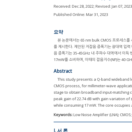
Received:
Dec 28, 2022
; Revised:
Jan 07, 202
Published Online: Mar 31, 2023
요약
본 논문에서는 65 nm bulk CMOS 프로세스
를 제시한다. 제안된 저잡음 증폭기는 광대역 입력 
음 증폭기는 35-45GHz 내 주파수 대역에서 이득 
17mW를 소비하며, 이때의 잡음지수(NF)는 40 GHz
Abstract
This study presents a Q-band wideband lo
CMOS process, for millimeter-wave applicati
stage to obtain broadband input-matching ch
peak gain of 22.74 dB with gain variation of
while consuming 17 mW. The core occupies 
Keywords:
Low Noise Amplifier (LNA); CMOS; 
I. 서 론