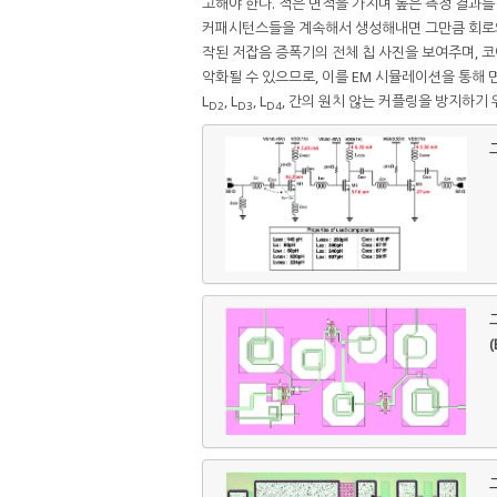
고해야 한다. 적은 면적을 가지며 높은 측정 결과
커패시턴스들을 계속해서 생성해내면 그만큼 회로
작된 저잡음 증폭기의 전체 칩 사진을 보여주며, 코어
악화될 수 있으므로, 이를 EM 시뮬레이션을 통해 
L
, L
, L
, 간의 원치 않는 커플링을 방지하기 
D2
D3
D4
그
그
(
그