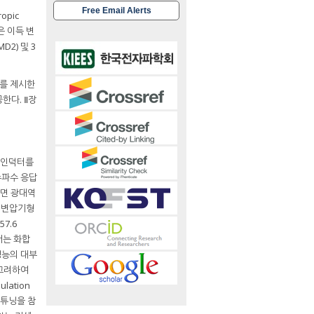
Free Email Alerts
ropic
은 이득 변
2) 및 3
과를 제시한
한다. Ⅱ장
렬 인덕터를
주파수 응답
하면 광대역
 변압기형
57.6
서는 화합
 성능의 대부
 고려하여
lation
 튜닝을 참