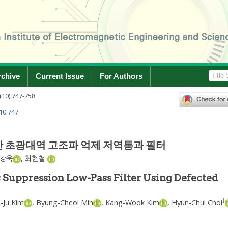
rchive
Current Issue
For Authors
(
10
):
747
-
758
.10.747
 초광대역 고조파 억제 저역통과 필터
†
강욱
,
최현철
uppression Low-Pass Filter Using Defected
†
-Ju Kim
,
Byung-Cheol Min
,
Kang-Wook Kim
,
Hyun-Chul Choi