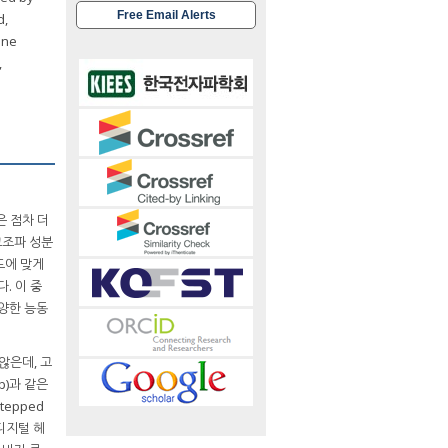
Free Email Alerts
d,
ine
,
은 점차 더
고조파 성분
용도에 맞게
된다. 이 중
다양한 능동
 않은데, 고
ub)과 같은
epped
터디지털 헤