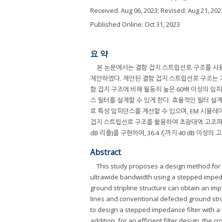
Received:
Aug 06, 2023
; Revised:
Aug 21, 202
Published Online: Oct 31, 2023
요 약
본 논문에서는 결함 접지 스트립선로 구조를 사
제안하였다. 제안된 결함 접지 스트립선로 구조는 
함 접지 구조에 비해 월등히 높은 60배 이상의 임
스 필터를 설계할 수 있게 한다. 효율적인 필터 
로 특성 임피던스를 계산할 수 있으며, EM 시뮬
접지 스트립선로 구조를 활용하여 초광대역 고조파 억
dB 리플)를 구현하여, 36.4
f
까지 40 dB 이상의
c
Abstract
This study proposes a design method for
ultrawide bandwidth using a stepped impeda
ground stripline structure can obtain an im
lines and conventional defected ground stru
to design a stepped impedance filter with 
addition, for an efficient filter design, th