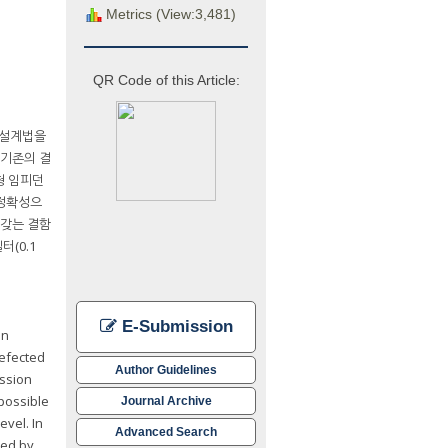
Metrics (View:3,481)
QR Code of this Article:
 설계법을
 기존의 결
형 임피던
 정확성으
 갖는 결함
터(0.1
E-Submission
an
defected
Author Guidelines
ission
 possible
Journal Archive
vel. In
Advanced Search
zed by