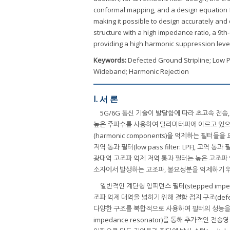
conformal mapping, and a design equation fo
making it possible to design accurately and
structure with a high impedance ratio, a 9th-
providing a high harmonic suppression level
Keywords:
Defected Ground Stripline; Low P
Wideband; Harmonic Rejection
I. 서 론
5G/6G 통신 기술이 발달함에 따라 초고속 전
높은 주파수를 사용하여 밀리미터파에 이르고 있으며, 
(harmonic components)을 억제하는 필터들을
저역 통과 필터(low pass filter: LPF), 고역 통과 필
광대역 고조파 억제 저역 통과 필터는 높은 고조파 
소자에서 발생하는 고조파, 불요성분을 억제하기 
일반적인 계단형 임피던스 필터(stepped impe
조파 억제 대역을 넓히기 위해 결함 접지 구조(defected g
다양한 구조를 복합적으로 사용하여 필터의 성능
impedance resonator)를 통해 추가적인