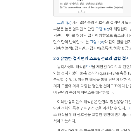
그림 1(a)
에서 넓은 폭의 신호선과 접지면에 둘
부분은 높은 임피던스 단인
그림 1(c)
에 해당한다. 
지면이 비아로 형성된 접지벽 방향으로 축소되어 신
던스 단의 반복인 SIF는
그림 1(a)
와 같이 결함 접지
기판(하늘색), 접지면과 접지벽(초록색, 하향 빗금)
2-2 유한한 접지면의 스트립선로와 결합 접
[12]
등각사상의 해석법
을 제안된 DG-SL의 단
되는 전자기장이 준-횡전자기(quasi-TEM) 혹
분석할 수 있다. 이러한 해석을 통해 단면에 대한 
저자 그룹에 의해 다양한 평면형 전이구조에 대한
여 단면의 특성 임피던스를 해석하였다.
이러한 임피던스 해석법은 단면의 정전용량 계산
단면 전체의 특성 임피던스값을 계산할 수 있다.
그림
스 해석을 위해 신호선을 포함한 평면에 전기벽(ele
석이 가능하다.
제안된 DG-SL을 활용한 SIF 설계를 위한 낮