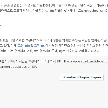
[11]
ristoffel 변환법
을 제안하는 DG-SL에 적용하여 특성 임피던스 계산이 가능하게
역으로 고조파 억제 특성을 갖는 0.1 dB 리플의 9차 체비셰프(Chebyshev) SIF
터
G-SL을 바탕으로 한 초광대역으로 고조파 성분을 억제할 수 있는 계단형 임피던스 필터(
고 있다. 이때,
그림 1(b)
및
그림 1(c)
에서 낮은 임피던스 단과 높은 임피던스 단의 단
 너비,
w
는 유전체의 너비,
h
는 유전체의 두께,
w
는 신호선의 너비를 나타낸다.
s
림 1. | Fig. 1.
제안된 초광대역 고조파 억제 SIF | The proposed ultra-wideband
armonic suppression SIF.
Download Original Figure