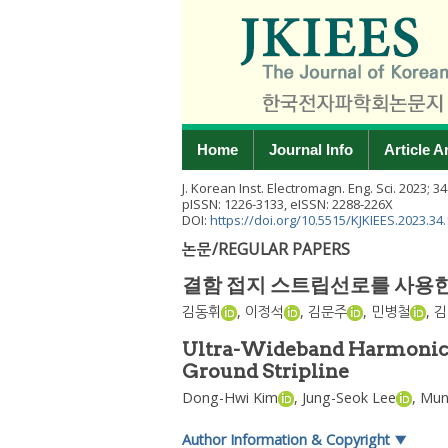
Home
Journal Info
Article A
J. Korean Inst. Electromagn. Eng. Sci.
2023
;
34
pISSN: 1226-3133, eISSN: 2288-226X
DOI:
https://doi.org/10.5515/KJKIEES.2023.34
논문/REGULAR PAPERS
결함 접지 스트립선로를 사용한
김동휘
,
이정석
,
김문주
,
민병철
,
김
Ultra-Wideband Harmonic S
Ground Stripline
Dong-Hwi Kim
,
Jung-Seok Lee
,
Mun
Author Information & Copyright
▼