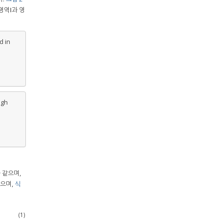
영역Ⅰ과 영
d in
igh
 같으며,
였으며,
식
(1)