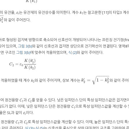
(
)
K
k
1
의 유전율,
ε
는 유전체의 유전상수를 의미한다. 계수
k
는 참고문헌 [11]의 타입3 계
r
1
−
−
2
와 같이 주어진다.
k
1
로 형성된 접지벽 방향으로 축소되어 신호선이 개방되어 나타나는 프린징 전기장(frin
되어 있으며,
그림 3(b)
와 같이 신호선과 접지면 상단으로 전기력선이 연결된다. 영역Ⅱ
 단면 구조인
그림 3(b)
에 맞추어 적용하였으며,
식 (2)
와 같이 주어진다.
′
(
)
K
k
2
=
C
2
=
ε
0
K
(
k
2
′
)
K
(
k
2
)
C
ε
2
0
(
)
K
k
2
−
−
−
−
−
√
2
′
=
1
−
 적용하였을 때 계수
k
와 같이 주어지며, 상보 계수는
와 같이 주어
k
2
′
=
1
−
k
2
2
k
k
2
2
2
분하여 정전용량
C
과
C
를 얻을 수 있다. 낮은 임피던스 단의 특성 임피던스값은 접지면
1
2
필드가 없다. 이때, 낮은 임피던스 단은 정전용량
C
으로 특성 임피던스값을 계산할 수 
1
율은 SL과 같이
ε
이다.
r
어 정전용량
C
과
C
로 특성 임피던스값을 계산할 수 있다. 이때, 높은 임피던스 단의 
1
2
 같이 주어진다.
식 (3)
~
식 (5)
는 신호선을 중심으로 상하 대칭적인 구조를 고려하여 