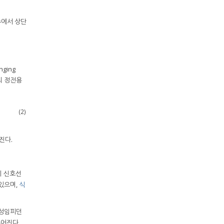
수에서 상단
ging
의 정전용
(2)
진다.
이 신호선
있으며,
식
특성임피던
주어진다