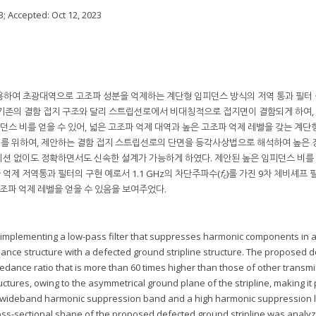
3
; Accepted:
Oct 12, 2023
용하여 초광대역으로 고조파 성분을 억제하는 계단형 임피던스 방식의 저역 통과 필터
기존의 결함 접지 구조와 달리 스트립선로에서 비대칭적으로 접지면이 결함되게 하여,
피던스 비를 얻을 수 있어, 넓은 고조파 억제 대역과 높은 고조파 억제 레벨을 갖는 계단
설계를 위하여, 제안하는 결함 접지 스트립선로의 단면을 등각사상법으로 해석하여 높은
레이션 없이도 정확하면서도 신속한 설계가 가능하게 하였다. 제안된 높은 임피던스 비를
제 저역통과 필터의 구현 예로서 1.1 GHz의 차단주파수(
f
)를 가진 9차 체비셰프 필
c
 고조파 억제 레벨을 얻을 수 있음을 보여주었다.
 implementing a low-pass filter that suppresses harmonic components in 
nce structure with a defected ground stripline structure. The proposed 
pedance ratio that is more than 60 times higher than those of other transm
ctures, owing to the asymmetrical ground plane of the stripline, making it
a wideband harmonic suppression band and a high harmonic suppression le
e cross-sectional shape of the proposed defected ground stripline was analy