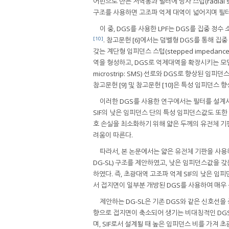
어핀으로 만든 저역통과 필터에 방사 스텁(radial
구조를 사용하면 고조파 억제 대역이 넓어지며 필터
이 중, DGS를 사용한 LPF는 DGS를 집중 정
[10]
. 참고문헌 [6]에서는 덤벨형 DGS를 통해 집
갖는 계단형 임피던스 스텁(stepped impedance s
역을 형성하고, DGS로 억제대역을 확장시키는 모델
microstrip: SMS) 선로와 DGS로 향상된 임
참고문헌 [9] 및 참고문헌 [10]은 특성 임피던스
이러한 DGS를 사용한 연구에서는 필터를 설계
SIF의 낮은 임피던스 단의 특성 임피던스값도 또한
호 손실을 최소화하기 위해 얇은 두께의 유전체 기
려움이 따른다.
따라서, 본 논문에서는 얇은 유전체 기판을 사용하면서
DG-SL) 구조를 제안하였고, 낮은 임피던스값을 갖
하였다. 즉, 초광대역 고조파 억제 SIF의 낮은 임
서 접지면이 일부분 개방된 DGS를 사용하여 매우 
제안하는 DG-SL은 기존 DGS와 같은 신호선을 
향으로 접지면이 축소되어 생기는 비대칭적인 DGS
며, SIF로서 설계될 때 높은 임피던스 비를 가져 초