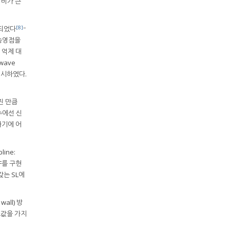
 비가 큰
[8]
~
용되었다
전송영점을
파 억제 대
wave
 제시하였다.
진 만큼
수에선 신
하기에 어
ine:
F를 구현
갖는 SL에
ll) 방
스값을 가지