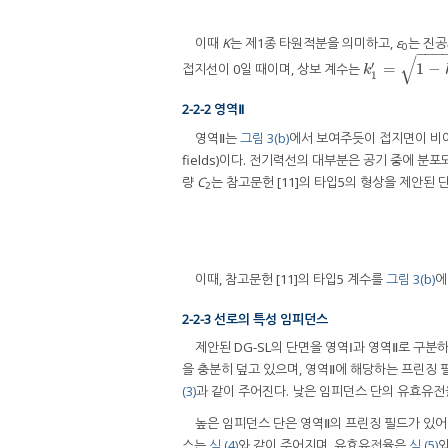
이때
K
는 제1종 타원적분을 의미하고,
ε
는 진공
0
−
−
−
√
′
=
1
−
접지선이 0일 때이며, 상보 계수는
k
1
′
=
1
−
k
1
2
k
1
2-2-2 영역Ⅱ
영역Ⅱ는
그림 3(b)
에서 보여주듯이 접지면이 비아
fields)이다. 전기력선의 대부분은 공기 중에 분포
량
C
는 참고문헌 [11]의 타입5의 형상을 제안된
2
이때, 참고문헌 [11]의 타입5 계수를
그림 3(b)
에
2-2-3 선로의 특성 임피던스
제안된 DG-SL의 단면을 영역Ⅰ과 영역Ⅱ로 구
을 충분히 덮고 있으며, 영역Ⅱ에 해당하는 프린징 
(3)
과 같이 주어진다. 낮은 임피던스 단의 유효유전
높은 임피던스 단은 영역Ⅱ의 프린징 필드가 있
스는
식 (4)
와 같이 주어지며, 유효유전율은
식 (5)
와