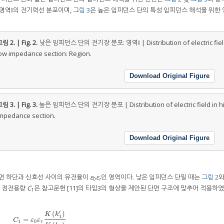
 영역Ⅰ의 전기력선 분포이며,
그림 3
은 높은 임피던스 단의 특성 임피던스 해석을 위한 
림 2. | Fig. 2.
낮은 임피던스 단의 전기장 분포: 영역Ⅰ | Distribution of electric fiel
ow impedance section: Region.
Download Original Figure
림 3. | Fig. 3.
높은 임피던스 단의 전기장 분포 | Distribution of electric field in h
mpedance section.
Download Original Figure
지면 하단과 신호선 사이의 유전율이
ε
ε
인 영역이다. 낮은 임피던스 단일 때는
그림 2
와
0
r
의 정전용량
C
은 참고문헌 [11]의 타입3의 형상을 제안된 단면 구조에 맞추어 적용하
1
′
(
)
K
k
1
=
C
1
=
ε
0
ε
r
K
(
k
1
′
)
K
(
k
1
)
C
ε
ε
1
0
r