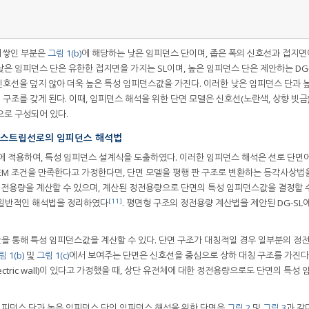
러쌓인 부분은
그림 1(b)
에 해당하는 낮은 임피던스 단이며, 좁은 폭의 신호선과 접지면
낮은 임피던스 단은 유한한 접지면을 가지는 SL이며, 높은 임피던스 단은 제안하는 DG-
호선을 덮지 않아 더욱 높은 특성 임피던스값을 가진다. 이러한 낮은 임피던스 단과 
 구조를 갖게 된다. 이때, 임피던스 해석을 위한 단면 모델은 신호선(노란색, 상향 빗금)
으로 구성되어 있다.
지 스트립선로의 임피던스 해석법
면에 적용하여, 특성 임피던스 설계식을 도출하였다. 이러한 임피던스 해석은 선로 단면
은 TEM 조건을 만족한다고 가정한다면, 단면 모델을 평행 판 구조로 변환하는 등각사상법
정전용량을 계산할 수 있으며, 계산된 정전용량으로 단면의 특성 임피던스값을 결정할 수
[11]
 일반적인 해석법을 정리하였다
. 평면형 구조의 정전용량 계산법을 제안된 DG-SL
을 통해 특성 임피던스값을 계산할 수 있다. 단면 구조가 대칭적일 경우 일부분의 정
 1(b)
및
그림 1(c)
에서 보여주는 단면은 신호선을 중심으로 상하 대칭 구조를 가진다
ctric wall)이 있다고 가정했을 때, 상단 유전체에 대한 정전용량으로도 단면의 특성 
은 임피던스 단과 높은 임피던스 단의 임피던스 해석을 위한 단면은
그림 2
및
그림 3
과 같