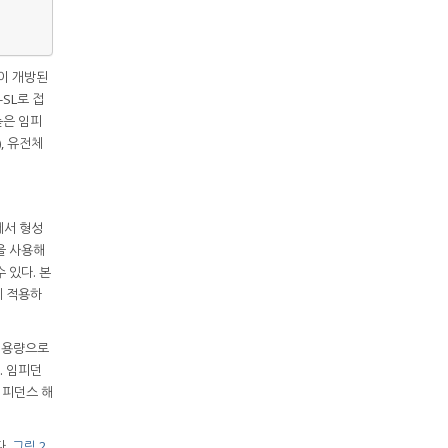
이 개방된
SL로 접
높은 임피
, 유전체
에서 형성
을 사용해
 있다. 본
에 적용하
전용량으로
. 임피던
임피던스 해
다.
그림 2