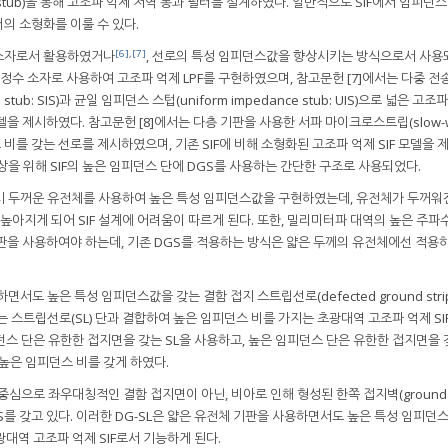
 stub)을 통해 고조파 억제 저역 통과 필터를 설계하였다. 일반적으로 SIF에서 임피던스
의 소형화를 이룰 수 있다.
[6]
,
[7]
수 소자로서 활용하였거나
, 선로의 특성 임피던스값을 향상시키는 방식으로서 사
중 정수 소자로 사용하여 고조파 억제 LPF를 구현하였으며, 참고문헌 [7]에서는 다중 
tub: SIS)과 균일 임피던스 스텁(uniform impedance stub: UIS)으로 넓은 고조
을 제시하였다. 참고문헌 [8]에서는 다층 기판을 사용한 서파 마이크로스트립(slow-
피던스 비를 갖는 선로를 제시하였으며, 기존 SIF에 비해 소형화된 고조파 억제 SIF 모델을
 향상을 위해 SIF의 높은 임피던스 단에 DGS를 사용하는 간단한 구조로 사용되었다.
시 두꺼운 유전체를 사용하여 높은 특성 임피던스값을 구현하였는데, 유전체가 두꺼워
 높아지게 되어 SIF 설계에 어려움이 따르게 된다. 또한, 밀리미터파 대역의 높은 주파
판을 사용하여야 하는데, 기존 DGS를 적용하는 방식은 얇은 두께의 유전체에선 적용
도 높은 특성 임피던스값을 갖는 결함 접지 스트립선로(defected ground stripl
는 스트립선로(SL) 단과 결합하여 높은 임피던스 비를 가지는 초광대역 고조파 억제 SI
피던스 단은 유한한 접지면을 갖는 SL을 사용하고, 높은 임피던스 단은 유한한 접지면을 
높은 임피던스 비를 갖게 하였다.
중심으로 좌우대칭적인 결함 접지면이 아닌, 비아로 인해 형성된 한쪽 접지벽(ground wa
를 갖고 있다. 이러한 DG-SL은 얇은 유전체 기판을 사용하면서도 높은 특성 임피던
광대역 고조파 억제 SIF로서 기능하게 된다.