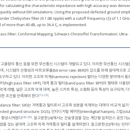
r calculating the characteristic impedance with high accuracy was derive
 quickly without EM simulations. Using the proposed defected ground stripl
order Chebyshev filter (0.1 dB ripple) with a cutoff frequency (
f
) of 1.1 GHz
c
 of more than 40 dB, up to 36.4
f
, is implemented.
c
ass Filter; Conformal Mapping; Schwarz-Christoffel Transformation; Ultra-
송, 고용량의 통신 등을 위한 무선통신 시스템이 개발되고 있다. 이러한 무선통신 시스템
시스템의 선형성과 비트오류율(bit error rate: BER)의 감소를 위해 광대역으로 
 요구하고 있다. 이러한 고조파 억제(harmonic rejection) 필터는 다양한 분야에서 
터(high pass filter: HPF), 대역 통과 필터(band pass filter: BPF)의 형태로 사용
억제 레벨, 넓은 고조파 억제 대역, 높은 스커트 특성, 소형화 등의 특성이 요구되며, 
[1]
~
[3]
위한 조건을 만족해야 한다
.
dance filter: SIF)는 저역통과 필터로서 고조파 성분을 억제하는 대역이 비교적 넓지
round structure: DGS), 인터디지털 헤어핀(interdigital hairpin), 스텁(st
[4]
~
[9]
을 향상시켜왔다
. 참고문헌 [4]에서는 전송영점을 갖는 계단형 임피던스 공진기(st
 전송영점을 갖는 광대역 고조파 억제 저역통과 필터를 설계하였다. 참고문헌 [5]에서는 인