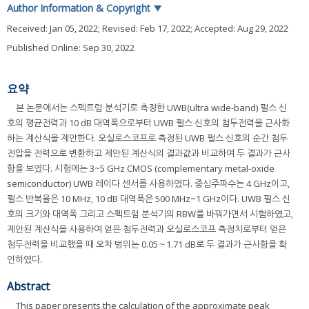
Author Information & Copyright
▼
Received:
Jan 05, 2022
; Revised:
Feb 17, 2022
; Accepted:
Aug 29, 2022
Published Online: Sep 30, 2022
요약
본 논문에서는 스펙트럼 분석기로 측정한 UWB(ultra wide-band) 펄스 신
호의 평균전력과 10 dB 대역폭으로부터 UWB 펄스 신호의 첨두전력을 근사화
하는 계산식을 제안한다. 오실로스코프로 측정된 UWB 펄스 신호의 순간 첨두
전압을 전력으로 변환하고 제안된 계산식의 결과값과 비교하여 두 결과가 근사
함을 보였다. 시험에는 3~5 GHz CMOS (complementary metal-oxide
semiconductor) UWB 레이다 센서를 사용하였다. 중심주파수는 4 GHz이고,
펄스 반복율은 10 MHz, 10 dB 대역폭은 500 MHz~1 GHz이다. UWB 펄스 신
호의 크기와 대역폭 그리고 스펙트럼 분석기의 RBW를 바꿔가면서 시험하였고,
제안된 계산식을 사용하여 얻은 첨두전력과 오실로스코프 측정치로부터 얻은
첨두전력을 비교했을 때 오차 범위는 0.05～1.71 dB로 두 결과가 근사함을 확
인하였다.
Abstract
This paper presents the calculation of the approximate peak