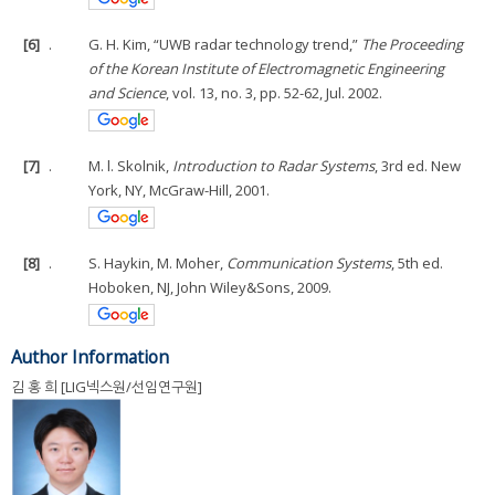
[6]
.
G. H. Kim, “UWB radar technology trend,”
The Proceeding
of the Korean Institute of Electromagnetic Engineering
and Science
, vol. 13, no. 3, pp. 52-62, Jul. 2002.
[7]
.
M. l. Skolnik,
Introduction to Radar Systems
, 3rd ed. New
York, NY, McGraw-Hill, 2001.
[8]
.
S. Haykin, M. Moher,
Communication Systems
, 5th ed.
Hoboken, NJ, John Wiley&Sons, 2009.
Author Information
김 홍 희 [LIG넥스원/선임연구원]