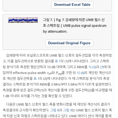
Download Excel Table
그림 7. | Fig. 7.
감쇄량에 따른 UWB 펄스 신
호 스펙트럼 | UWB pulse signal spectrum
by attenuation.
Download Original Figure
감쇄량에 따라 오실로스코프로 UWB 펄스 신호의 첨두전압을 각각 측정하였
고, 이를 첨두전력으로 변환한 결과를
표 1
의 (1)에 나타내었다. 그리고 스펙트
럼 분석기로 측정한 평균전력과 10 dB 대역폭 그리고 RBW를
식 (3)
과
(7)
에 대
입하여 effective pulse width
τ
와
P
를 구한 뒤
식 (6)
의 제안된 계산식으
eff
avg
로 계산한 첨두전력을
표 1
의 (2)에 나타내었다. 이 때 스펙트럼 분석기의 측정
결과는 스펙트럼 분석기의 RBW를 3 MHz부터 5 MHz까지 다르게 설정하였다.
측정을 통해 얻은 첨두전력(1)과 계산식을 통해 구한 첨두전력(2)를 비교했을 때
1 dB 이내의 오차를 가지는 것을 확인할 수 있었다.
다음은 UWB 펄스 신호의 펄스 폭을 변화시켰을 때 제안된 계산식의 결과가
측정결과와 근사한지 확인하였다.
그림 8
과
그림 9
는 UWB 펄스 신호의 펄스 폭
에 따른 신호 파형과 스펙트럼을 나태내고 있다. UWB 레이다 센서 제어를 통해