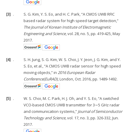
[3]
.
S. G. Kim, Y. S. Eo, and H. C. Park, “A CMOS UWB RFIC
based radar system for high speed target detection,”
The Journal of Korean Institute of Electromagnetic
Engineering and Science
, vol. 28, no. 5, pp. 419-425, May
2017.
[4]
.
S. H. Jung, S. G. Kim, W. S. Choi, J. Y. Jeon, J. G. Kim, and Y.
S. Eo, et al., “A CMOS UWB radar sensor for high speed
moving objects,” in
2016 European Radar
Conference(EuRAD)
, London, Oct. 2016, pp. 1489-1492.
[5]
.
W. S. Choi, M. C. Park, H. J. Oh, and Y. S. Eo, “A switched
VCO-based CMOS UWB transmitter for 3∼5 GHz radar
and communication systems,”
Journal of Semiconductor
Technology and Science
, vol. 17, no. 3, pp. 326-332, Jun.
2017.