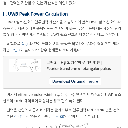
첨두전력을 계산할 수 있는 계산식을 제안하였다.
II. UWB Peak Power Calculation
UWB 펄스 신호의 첨두전력 계산식을 기술하기에 앞서 UWB 펄스 신호의 파
형은 가우시안 형태로 출력되도록 설계되어 있는데, 본 논문에서는 계산의 편의
를 위해 시간영역에서 측정되는 UWB 펄스 신호의 파형은 삼각파로 가정한다.
삼각파를
식 (1)
과 같이 푸리에 변환 공식을 적용하여 주파수 영역으로 변환
[8]
하면
그림 2
와 같이 Sinc 함수 형태를 나타내게 된다
.
그림 2. | Fig. 2.
삼각파 푸리에 변환 |
Fourier transform of triangular pulse.
Download Original Figure
여기서 effective pulse width
τ
는 주파수 영역에서 측정되는 UWB 펄스
eff
신호의 10 dB 대역폭에 해당하는 유효 펄스 폭이 된다.
전력은 전압의 제곱에 비례하는 관계로부터 첨두전력 대비 10 dB 낮은 전력
레벨은
식 (1)
에서 얻은 결과로부터
식 (2)
와 같이 나타낼 수 있다.
2
τ
sin
(
(
/
2
)
/
2
ω
τ
e
f
f
e
f
f