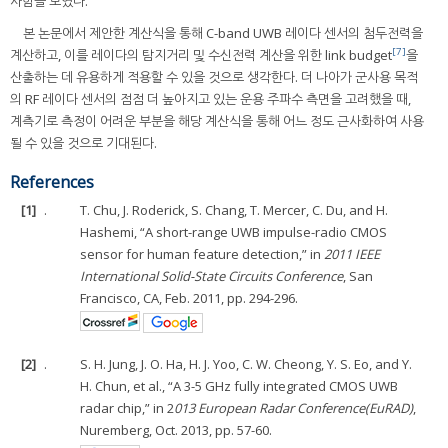
사함을 보였다.
본 논문에서 제안한 계산식을 통해 C-band UWB 레이다 센서의 첨두전력을
[7]
계산하고, 이를 레이다의 탐지거리 및 수신전력 계산을 위한 link budget
을
산출하는 데 유용하게 적용할 수 있을 것으로 생각한다. 더 나아가 군사용 목적
의 RF 레이다 센서의 점점 더 높아지고 있는 운용 주파수 측면을 고려했을 때,
계측기로 측정이 어려운 부분을 해당 계산식을 통해 어느 정도 근사화하여 사용
될 수 있을 것으로 기대된다.
References
[1]
.
T. Chu, J. Roderick, S. Chang, T. Mercer, C. Du, and H.
Hashemi, “A short-range UWB impulse-radio CMOS
sensor for human feature detection,” in
2011 IEEE
International Solid-State Circuits Conference
, San
Francisco, CA, Feb. 2011, pp. 294-296.
[2]
.
S. H. Jung, J. O. Ha, H. J. Yoo, C. W. Cheong, Y. S. Eo, and Y.
H. Chun, et al., “A 3-5 GHz fully integrated CMOS UWB
radar chip,” in 2
013 European Radar Conference(EuRAD)
,
Nuremberg, Oct. 2013, pp. 57-60.