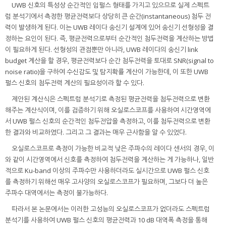
UWB 신호의 특성상 순간적인 임펄스 형태를 가지고 있으므로 실제 스펙트
럼 분석기에서 측정한 평균전력보다 상당히 큰 순간(instantaneous) 첨두 전
력이 발생하게 된다. 이는 UWB 레이다 송신기 설계에 있어 송신기 선형성을 결
정하는 요인이 된다. 즉, 평균전력으로부터 순간적인 첨두전력을 계산하는 방법
이 필요하게 된다. 선형성의 관점뿐만 아니라, UWB 레이다의 송신기 link
budget 계산을 할 경우, 평균전력보다 순간 첨두전력을 토대로 SNR(signal to
noise ratio)을 구하여 수신감도 및 탐지확률 계산이 가능한데, 이 또한 UWB
펄스 신호의 첨두전력 계산의 필요성이라 할 수 있다.
제안된 계산식은 스펙트럼 분석기로 측정된 평균전력을 첨두전력으로 변환
해주는 계산식이며, 이를 검증하기 위해 오실로스코프를 사용하여 시간영역에
서 UWB 펄스 신호의 순간적인 첨두전압을 측정하고, 이를 첨두전력으로 변환
한 결과와 비교하였다. 그리고 그 결과는 매우 근사함을 알 수 있었다.
오실로스코프로 측정이 가능한 비교적 낮은 주파수의 레이다 센서의 경우, 이
와 같이 시간영역에서 신호를 측정하여 첨두전력을 계산하는 게 가능하나, 일반
적으로 Ku-band 이상의 주파수만 사용하더라도 실시간으로 UWB 펄스 신호
를 측정하기 위해선 매우 고사양의 오실로스코프가 필요하며, 그보다 더 높은
주파수 대역에서는 측정이 불가능하다.
따라서 본 논문에서는 이러한 고성능의 오실로스코프가 없더라도 스펙트럼
분석기를 사용하여 UWB 펄스 신호의 평균전력과 10 dB 대역폭 측정을 통해