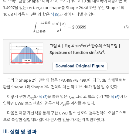
의 스펙트럼을 Shape 1이라 하고, 크기가 1이고 10 dB 대역폭에 해당하는 폭
3.4997을 갖는 rectangular shape를 Shape 2라고 하면 우선 Shape 1의
10 dB 대역폭 내 전력의 합은
식 (8)
과 같이 나타낼 수 있다.
4
−
1.74985
sin
(
)
x
∫
(8)
=
2.03599
∫
1.74985
−
1.74985
sin
4
(
x
)
x
4
=
2.03599
4
x
1.74985
4
4
그림 4. | Fig. 4.
sin
x
/
x
함수의 스펙트럼 |
4
4
Spectrum of function sin
x
/
x
.
Download Original Figure
그리고 Shape 2의 전력의 합은 1×3.4997=3.4997이 되고, dB 스케일로 변
환한 Shape 1과 Shape 2의 전력의 차는 약 2.35 dB가 됨을 알 수 있다.
이렇게 구한
P
와
식 (3)
을 통해 얻은
τ
, 그리고 펄스 주기
T
를
식 (6)
에 대
avg
eff
입하면 UWB 펄스 신호의 첨두전력
P
를 계산할 수 있다.
pk
다음은 해당 계산식을 통해 구한 UWB 펄스 신호의 첨두전력이 오실로스코
프로 측정한 실험치와 얼마나 근사한 값을 가지는지 확인하였다.
III. 실험 및 결과