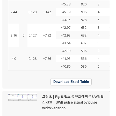
−45.38
920
3
−6.7
2.44
0.120
−8.42
−45.39
936
4
−7.8
−44.35
928
5
−7.8
−42.97
632
3
−7.5
3.16
0
0.127
−7.92
−42.93
632
4
−8.7
−41.64
632
5
−8.4
−42.39
536
3
−8.4
4.0
0.128
−7.86
−41.93
536
4
−9.2
−40.86
536
5
−9.1
Download Excel Table
그림 8. | Fig. 8.
펄스 폭 변화에 따른 UWB 펄
스 신호 | UWB pulse signal by pulse
width variation.