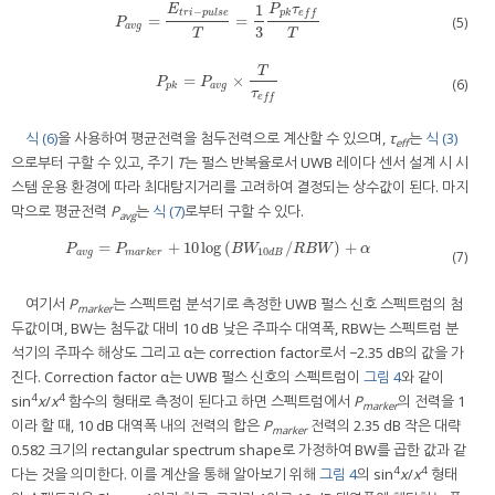
1
P
τ
E
−
p
k
e
f
f
t
r
i
p
u
l
s
e
=
=
P
a
v
g
=
E
t
r
i
-
p
u
l
s
e
T
=
1
3
P
p
k
τ
e
f
T
(5)
P
a
v
g
3
T
T
T
=
×
P
p
k
=
P
a
v
g
×
T
τ
e
f
P
P
(6)
p
k
a
v
g
τ
e
f
f
식 (6)
을 사용하여 평균전력을 첨두전력으로 계산할 수 있으며,
τ
는
식 (3)
eff
으로부터 구할 수 있고, 주기
T
는 펄스 반복율로서 UWB 레이다 센서 설계 시 시
스템 운용 환경에 따라 최대탐지거리를 고려하여 결정되는 상수값이 된다. 마지
막으로 평균전력
P
는
식 (7)
로부터 구할 수 있다.
avg
=
+
10
log
(
/
)
+
P
a
v
g
=
P
m
a
r
k
e
r
+
10
log
(
B
W
10
d
B
/
R
B
W
)
+
α
P
P
B
W
R
B
W
α
10
a
v
g
m
a
r
k
e
r
d
B
(7)
여기서
P
는 스펙트럼 분석기로 측정한 UWB 펄스 신호 스펙트럼의 첨
marker
두값이며, BW는 첨두값 대비 10 dB 낮은 주파수 대역폭, RBW는 스펙트럼 분
석기의 주파수 해상도 그리고 α는 correction factor로서 −2.35 dB의 값을 가
진다. Correction factor α는 UWB 펄스 신호의 스펙트럼이
그림 4
와 같이
4
4
sin
x
/
x
함수의 형태로 측정이 된다고 하면 스펙트럼에서
P
의 전력을 1
marker
이라 할 때, 10 dB 대역폭 내의 전력의 합은
P
전력의 2.35 dB 작은 대략
marker
0.582 크기의 rectangular spectrum shape로 가정하여 BW를 곱한 값과 같
4
4
다는 것을 의미한다. 이를 계산을 통해 알아보기 위해
그림 4
의 sin
x
/
x
형태