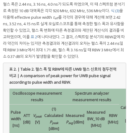
펄스 폭은 2.44 ns, 3.16 ns, 4.0 ns가 되도록 하였으며, 이 때 스펙트럼 분석기
로 측정된 10 dB 대역폭은 각각 920 MHz, 632 MHz, 536 MHz이다.
식 (3)
을
이용해 effective pulse width
τ
를 각각의 경우에 대해 계산해 보면 2.42
eff
ns, 3.52 ns, 4.15 ns로 실제 오실로스코프를 통해 측정한 펄스 폭과 유사함을
확인할 수 있었고, 펄스 폭 변화에 따른 측정결과와 제안된 계산식의 결과를 비
교하였으며, 이를
표 2
에 나타내었다. 그 결과, 스펙트럼 분석기의 RBW값에 따
라 약간의 차이는 있지만 측정결과와 계산결과의 오차는 펄스 폭이 2.44 ns일
때 RBW 3 MHz에서 최대 1.71 dB, 펄스 폭 3.16 ns일 때 RBW 3 MHz에서 최
소 0.37 dB의 오차가 발생함을 확인할 수 있었다.
표 2. | Table 2.
펄스 폭 및 RBW에 따른 UWB 펄스 신호의 첨두전력
비교 | A comparison of peak power for UWB pulse signal
according to pulse width and RBW.
Oscilloscope measurement
Spectrum analyzer
results
measurement results
(2)
Calcul
(1)
Pulse
Measured
P
ATT
V
Calculated
Measured
RBW
pea
peak
width
BW_10 dB
[dB
[dB]
[V]
P
P
[dBm]
[MHz]
peak
avg
[ns]
[MHz]
[dBm]