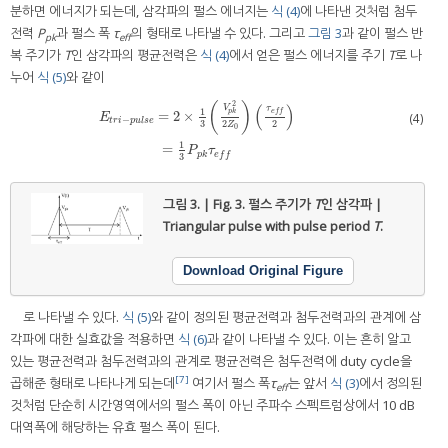
분하면 에너지가 되는데, 삼각파의 펄스 에너지는
식 (4)
에 나타낸 것처럼 첨두
전력
P
과 펄스 폭
τ
의 형태로 나타낼 수 있다. 그리고
그림 3
과 같이 펄스 반
pk
eff
복 주기가
T
인 삼각파의 평균전력은
식 (4)
에서 얻은 펄스 에너지를 주기
T
로 나
누어
식 (5)
와 같이
2
(
)
(
)
V
τ
1
e
f
f
p
k
=
2
×
(4)
E
−
t
r
i
p
u
l
s
e
3
2
2
Z
E
t
r
i
-
p
u
l
s
e
=
2
×
1
3
(
V
p
k
2
2
Z
0
)
(
τ
e
f
2
)
=
1
3
P
p
k
τ
e
f
0
1
=
P
τ
p
k
e
f
f
3
그림 3. | Fig. 3.
펄스 주기가
T
인 삼각파 |
Triangular pulse with pulse period
T
.
Download Original Figure
로 나타낼 수 있다.
식 (5)
와 같이 정의된 평균전력과 첨두전력과의 관계에 삼
각파에 대한 실효값을 적용하면
식 (6)
과 같이 나타낼 수 있다. 이는 흔히 알고
있는 평균전력과 첨두전력과의 관계로 평균전력은 첨두전력에 duty cycle을
[7]
곱해준 형태로 나타나게 되는데
여기서 펄스 폭
τ
는 앞서
식 (3)
에서 정의된
eff
것처럼 단순히 시간영역에서의 펄스 폭이 아닌 주파수 스펙트럼상에서 10 dB
대역폭에 해당하는 유효 펄스 폭이 된다.