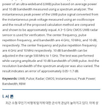
power of an ultra-wideband (UWB) pulse based on average power
and 10 dB bandwidth measured using a spectrum analyzer. The
instantaneous peak power of the UWB pulse signal converted from
the instantaneous peak voltage measured using an oscilloscope
and the result of the proposed calculation method are compared
and shown to be approximately equal. A 3~5 GHz CMOS UWB radar
sensor is used for verification. The center frequency, pulse
repetition frequency, and bandwidth are 4 GHz, 10 MHz, and 10 dB,
respectively. The center frequency and pulse repetition frequency
are 4 GHz and 10 MHz respectively. 10 dB bandwidth can be
adjusted in the range 500 MHz to 1 GHz. The test was performed
while varying amplitude and 10 dB bandwidth of UWB pulse. And the
resolution bandwidth of the spectrum analyzer was also varied. The
result indicates an error of approximately 0.05~1.7 dB.
Keywords:
UWB; Pulse; Radar; CMOS; Instantaneous; Peak Power;
Bandwidth; RBW
I. 서 론
최근 소형 무인기 비행체 탐지에 대한 군사적 관심이 높아지고 있다. 이에 상