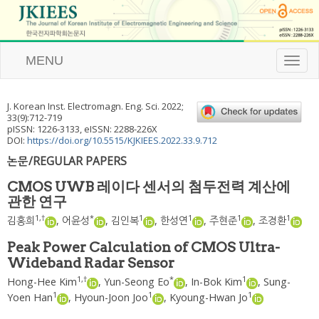
MENU
T
o
g
g
J. Korean Inst. Electromagn. Eng. Sci.
2022
;
l
33
(
9
):
712
-
719
e
pISSN: 1226-3133, eISSN: 2288-226X
n
DOI:
https://doi.org/10.5515/KJKIEES.2022.33.9.712
a
논문/REGULAR PAPERS
v
i
CMOS UWB 레이다 센서의 첨두전력 계산에
g
관한 연구
a
t
1
,
†
*
1
1
1
1
김홍희
,
어윤성
,
김인복
,
한성연
,
주현준
,
조경환
i
o
Peak Power Calculation of CMOS Ultra-
n
Wideband Radar Sensor
1
,
†
*
1
Hong-Hee Kim
,
Yun-Seong Eo
,
In-Bok Kim
,
Sung-
1
1
1
Yoen Han
,
Hyoun-Joon Joo
,
Kyoung-Hwan Jo