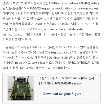
업용, 의료용으로 주로 사용되고 있는 UWB(ultra wide-band)레이다(radar)
는 낮은 송신전력으로 FMCW(frequency modulation continuous wave)
레이다에 비해 탐지거리가 짧은 단점이 있지만, 매우 정밀한 고해상도 거리 분
해능의 장점을 가지고 있다. 또한 송수신 구조가 간단하여 고집적이 가능해 저
전력, 소형화에 유리하고, 고속의 신호처리가 가능하다. 이를 기반으로 군사용
초근거리 탐지 레이다에 CMOS(complementary metal-oxide
semiconductor) 기반의 UWB 레이다 센서 기술을 적용하기 위한 연구가 활발
[1]
,
[6]
히 진행되고 있다
.
본 논문에서 사용된 UWB 레이다 센서는 0.18
μ
m CMOS 기반의 공정을 통
[2]
~
해 제작된 3~5 GHz CMOS UWB IC(integrated circuit)가 적용되었으며
[5]
, 중심주파수는 4 GHz, 대역폭은 500 MHz∼1 GHz의 범위를 갖는다. 펄스
반복율은 10 MHz이고, UWB 펄스 신호는 가우시안 형태로 출력되도록 설계되
었다. 사용된 UWB 레이다 센서는
그림 1
에 나타내었다.
그림 1. | Fig. 1.
3~5 GHz UWB 레이다 센서
| 3~5 GHz UWB RADAR sensor.
Download Original Figure