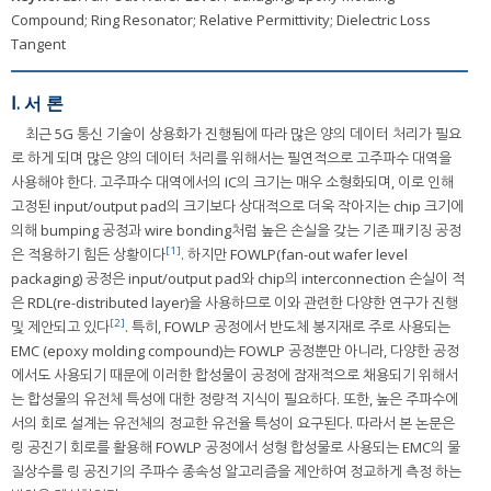
Compound; Ring Resonator; Relative Permittivity; Dielectric Loss
Tangent
Ⅰ. 서 론
최근 5G 통신 기술이 상용화가 진행됨에 따라 많은 양의 데이터 처리가 필요
로 하게 되며 많은 양의 데이터 처리를 위해서는 필연적으로 고주파수 대역을
사용해야 한다. 고주파수 대역에서의 IC의 크기는 매우 소형화되며, 이로 인해
고정된 input/output pad의 크기보다 상대적으로 더욱 작아지는 chip 크기에
의해 bumping 공정과 wire bonding처럼 높은 손실을 갖는 기존 패키징 공정
[1]
은 적용하기 힘든 상황이다
. 하지만 FOWLP(fan-out wafer level
packaging) 공정은 input/output pad와 chip의 interconnection 손실이 적
은 RDL(re-distributed layer)을 사용하므로 이와 관련한 다양한 연구가 진행
[2]
및 제안되고 있다
. 특히, FOWLP 공정에서 반도체 봉지재로 주로 사용되는
EMC (epoxy molding compound)는 FOWLP 공정뿐만 아니라, 다양한 공정
에서도 사용되기 때문에 이러한 합성물이 공정에 잠재적으로 채용되기 위해서
는 합성물의 유전체 특성에 대한 정량적 지식이 필요하다. 또한, 높은 주파수에
서의 회로 설계는 유전체의 정교한 유전율 특성이 요구된다. 따라서 본 논문은
링 공진기 회로를 활용해 FOWLP 공정에서 성형 합성물로 사용되는 EMC의 물
질상수를 링 공진기의 주파수 종속성 알고리즘을 제안하여 정교하게 측정 하는