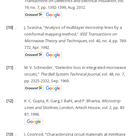
Transactions on Dielectrics and Electrical Insulation
, vol.
19, no. 7, pp. 1392-1399, Aug. 2012.
[10]
.
J. Svacina, “Analysis of multilayer microstrip lines by a
comformal mapping method,”
IEEE Transactions on
Microwave Theory and Techniques
, vol. 40, no. 4, pp. 769-
772, Apr. 1992.
[11]
.
M. V. Schneider, “Dielectric loss in integrated microwave
circuits,”
The Bell System Technical Journal
, vol. 48, no. 7,
pp. 2325-2332, Sep. 1969.
[12]
.
K. C. Gupta, R. Garg, I. Bahl, and P. Bhartia,
Microstrip
Lines and Slotlines
, London, Artech House, vol. 2, pp. 83-
87, 1996.
[13]
.
J. Coonrod, “Characterizing circuit materials at mmWave