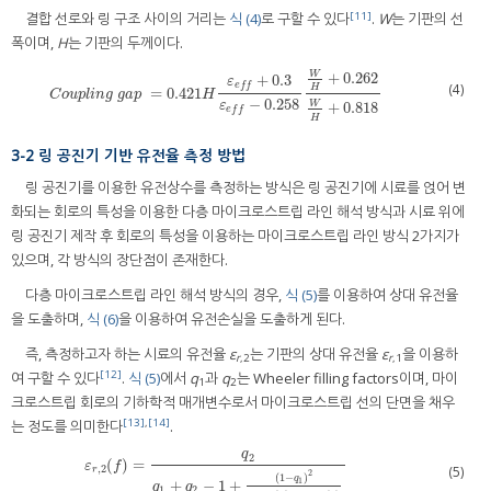
[11]
결합 선로와 링 구조 사이의 거리는
식 (4)
로 구할 수 있다
.
W
는 기판의 선
폭이며,
H
는 기판의 두께이다.
W
+
0.262
+
0.3
ε
(4)
e
f
f
H
=
0.421
C
o
u
p
l
i
n
g
g
a
p
=
0.421
H
ε
e
f
+
0.3
ε
e
f
−
0.258
W
H
+
0.262
W
H
+
0.818
C
o
u
p
l
i
n
g
g
a
p
H
−
0.258
ε
W
+
0.818
e
f
f
H
3-2 링 공진기 기반 유전율 측정 방법
링 공진기를 이용한 유전상수를 측정하는 방식은 링 공진기에 시료를 얹어 변
화되는 회로의 특성을 이용한 다층 마이크로스트립 라인 해석 방식과 시료 위에
링 공진기 제작 후 회로의 특성을 이용하는 마이크로스트립 라인 방식 2가지가
있으며, 각 방식의 장단점이 존재한다.
다층 마이크로스트립 라인 해석 방식의 경우,
식 (5)
를 이용하여 상대 유전율
을 도출하며,
식 (6)
을 이용하여 유전손실을 도출하게 된다.
즉, 측정하고자 하는 시료의 유전율
ε
는 기판의 상대 유전율
ε
을 이용하
r
,2
r
,1
[12]
여 구할 수 있다
.
식 (5)
에서
q
과
q
는 Wheeler filling factors이며, 마이
1
2
크로스트립 회로의 기하학적 매개변수로서 마이크로스트립 선의 단면을 채우
[13]
,
[14]
는 정도를 의미한다
.
q
2
(
)
=
ε
r
,
2
(
f
)
=
q
2
q
1
+
q
2
−
1
+
(
1
−
q
1
)
2
ε
e
f
,
2
(
f
)
−
q
1
ε
r
,
1
(
f
)
ε
f
,
2
(5)
r
2
(
1
−
)
q
1
+
−
1
+
q
q
1
2