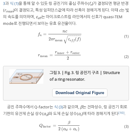
3
과
식 (1)
을 통해 알 수 있듯 링 공진기의 중심 주파수(
f
)가 결정되면 평균 반경
n
(
r
)이 결정되고, 특성 임피던스값에 따라 선폭이 정해지게 된다. 이때
c
는 빛
mean
의 속도를 의미하며,
ε
는 마이크로스트립 라인에서의 신호가 quasi-TEM
eff
mode로 진행되면서 보이는 유효 유전율이다.
n
c
=
f
n
=
n
c
2
π
r
mean
ε
e
f
(
f
)
f
−
−
−
−
−
−
(1)
n
√
2
(
)
π
r
ε
f
mean
e
f
f
+
r
r
inner
outer
=
r
mean
=
r
inner
+
r
outer
2
r
(2)
mean
2
그림 3. | Fig. 3.
링 공진기 구조 | Structure
of a ring resonator.
Download Original Figure
공진 주파수에서 Q-factor는
식 (3)
과 같으며,
β
는 전파상수, 링 공진기 회로
[10]
기판의 유전체 손실 상수(
α
)와 도체 손실 상수(
α
)에 따라 정해지게 된다
.
d
c
β
=
Q
factor
=
β
2
(
α
d
+
α
c
)
(3)
Q
factor
2
(
+
)
α
α
d
c