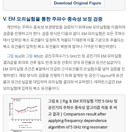
Download Original Figure
Ⅴ. EM 모의실험을 통한 주파수 종속성 보정 검증
제안하는 주파수 종속성 보정방법을 검증하기 위해 EM 모의실험을 이용하여
검증을 진행하고자 한다. 검증 방식은 다음과 같다. EM 모의실험은 모든 주파수
에서 입력된 복소 유전율이 일정하게 적용되기 때문에 이를 기준으로 추출되는
복소 유전율이 입력된 복소 유전율의 복원에 얼마나 가까운지 확인하였다.
그림 8(a)
와
그림 8(b)
는 공진주파수가 5 GHz인 링 공진기의 EM 모의실험
결과값을 토대로 전류 밀도 반경 보정 전후의 상대 유전율과 유전손실값이다.
EM 모의실험 조건은 Ⅲ절에서 언급된 근사유전율과 손실함수를 넣어 검증을 진
행하였다. 해당 방식의 검증을 진행하기 위해 설계된 링 공진기 layout에 유전
율과 유전손실값을 대입하여 모의실험 결과와 비교하였다. 레퍼런스값은 EM
모의실험에 입력된 복소 유전율이다.
그림 8. | Fig. 8.
EM 모의실험 기반 5 GHz 링
공진기의 주파수 종속성 알고리즘 적용 후 비
교 결과 | Comparison result after
applying frequency dependence
algorithm of 5 GHz ring resonator