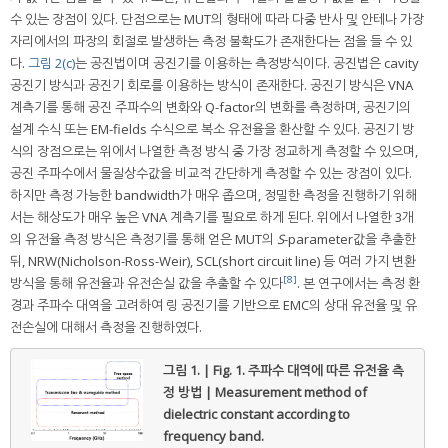
수 있는 장점이 있다. 단점으로는 MUT의 형태에 따라 다중 반사 및 안테나 가장
자리에서의 파장의 회절로 발생하는 측정 불확도가 존재한다는 점을 들 수 있
다.
그림 2(c)
는 공진법이며 공진기를 이용하는 측정방식이다. 공진법은 cavity
공진기 방식과 공진기 회로를 이용하는 방식이 존재한다. 공진기 방식은 VNA
계측기를 통해 공진 주파수의 변화와 Q-factor의 변화를 측정하며, 공진기의
설계 수식 또는 EM-fields 수식으로 복소 유전율을 환산할 수 있다. 공진기 방
식의 장점으로는 위에서 나열한 측정 방식 중 가장 정교하게 측정할 수 있으며,
공진 주파수에서 물질상수값을 비교적 간단하게 측정할 수 있는 장점이 있다.
하지만 측정 가능한 bandwidth가 매우 좁으며, 정밀한 측정을 진행하기 위해
서는 해상도가 매우 높은 VNA 계측기를 필요로 하게 된다. 위에서 나열한 3개
의 유전율 측정 방식은 측정기를 통해 얻은 MUT의
S
-parameter값을 추출한
뒤, NRW(Nicholson-Ross-Weir), SCL(short circuit line) 등 여러 가지 변환
[8]
방식을 통해 유전율과 유전손실 값을 추출할 수 있다
. 본 연구에서는 측정 환
경과 주파수 대역을 고려하여 링 공진기를 기반으로 EMC의 상대 유전율 및 유
전손실에 대해서 측정을 진행하였다.
그림 1. | Fig. 1.
주파수 대역에 따른 유전율 측
정 방법 | Measurement method of
dielectric constant according to
frequency band.