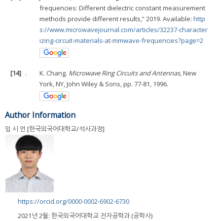
frequencies: Different dielectric constant measurement
methods provide different results,” 2019. Available:
http
s://www.microwavejournal.com/articles/32237-character
izing-circuit-materials-at-mmwave-frequencies?page=2
[14]
.
K. Chang.
Microwave Ring Circuits and Antennas
, New
York, NY, John Wiley & Sons, pp. 77-81, 1996.
Author Information
임 시 언 [한국외국어대학교/석사과정]
https://orcid.org/0000-0002-6902-6730
2021년 2월: 한국외국어대학교 전자공학과 (공학사)