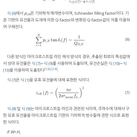
(
)
−
(
)
ε
f
q
ε
f
,
1
,
2
1
r
e
f
f
식 (6)
에서
p
은 기하학적 매개변수이며, Schneider filling factor이다. 기
i,N
존 기판의 유전율과 도체에 의한 Q-factor와 변화된 Q-factor값의 차를 이용하
여 구해진다.
N
1
∑
(6)
tan
(
)
=
∑
i
=
1
N
p
i
,
N
tan
δ
i
(
f
)
=
1
Q
D
,
N
p
δ
f
,
i
N
i
Q
,
D
N
=
1
i
다른 방식인 마이크로스트립 라인 해석 방식의 경우, 추출된 회로의 특성값에
서 상대 유전율은
식 (7)
∼
식 (9)
를 사용하여 도출되며, 유전손실은
식 (10)
∼
식
[13]
,
[14]
(13)
을 이용하여 도출된다
.
식 (7)
은
식 (1)
을 유효 유전율에 대해 표현한 식이다.
2
(
)
n
c
(7)
(
)
=
ε
eff
(
f
)
=
(
n
c
2
π
r
mean
f
n
)
2
ε
f
eff
2
π
r
f
mean
n
식 (8)
및
식 (9)
는 마이크로스트립 라인과 관련된 식이며, 주파수에 대해서 구
한 유효 유전율을 마이크로스트립 기판의 기하학적 변수들에 관한 식으로 표현
한 식이다.
if
W
>
H
,