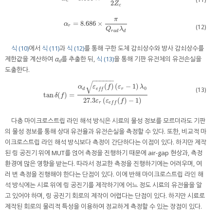
c
2
Z
c
π
=
8.686
×
α
r
=
8.686
×
π
Q
r
a
d
λ
d
α
(12)
r
Q
λ
r
a
d
d
식 (10)
에서
식 (11)
과
식 (12)
를 통해 구한 도체 감쇠상수와 방사 감쇠상수를
제한값을 계산하여
α
를 추출한 뒤,
식 (13)
을 통해 기판 유전체의 유전손실을
d
도출한다.
−
−
−
−
−
−
√
(
)
(
−
1
)
α
ε
f
ε
λ
0
(13)
d
r
e
f
f
tan
(
)
=
tan
δ
(
f
)
=
α
d
ε
e
f
(
f
)
(
ε
r
−
1
)
λ
0
27.3
ε
r
(
ε
e
f
(
f
)
−
1
)
δ
f
27.3
(
(
)
−
1
)
ε
ε
f
r
e
f
f
다층 마이크로스트립 라인 해석 방식은 시료의 물성 정보를 모르더라도 기판
의 물성 정보를 통해 상대 유전율과 유전손실을 측정할 수 있다. 또한, 비교적 마
이크로스트립 라인 해석 방식보다 측정이 간단하다는 이점이 있다. 하지만 제작
된 링 공진기 위에 MUT를 얹어 측정을 진행하기 때문에 air-gap 현상과, 측정
환경에 많은 영향을 받는다. 따라서 정교한 측정을 진행하기에는 어려우며, 여
러 번 측정을 진행해야 한다는 단점이 있다. 이에 반해 마이크로스트립 라인 해
석 방식에는 시료 위에 링 공진기를 제작하기에 어느 정도 시료의 유전율을 알
고 있어야 하며, 링 공진기 회로의 제작이 어렵다는 단점이 있다. 하지만 시료로
제작된 회로의 물리적 특성을 이용하여 정교하게 측정할 수 있는 장점이 있다.