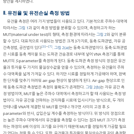
방안을 제시하였다.
Ⅱ. 유전율 및 유전손실 측정 방법
유전율 측정은 여러 가지 방법들이 사용되고 있다. 기본적으로 주파수 대역에
따라서는
그림 1
과 같이 측정 방법을 분류할 수 있으며, 측정하고자 하는
MUT(material under test)의 형태, 측정 환경에 따라서는
그림 2
와 같이 분류
할 수 있다. 대표적으로 사용되는 방법은 크게 3가지로, 동축·도파관법, 자유 공
[3]
∼
[7]
간측정법, 공진법이 있다
.
그림 2(a)
는 동축·도파관법이다. 동축·도파관법
은 시료를 동축 케이블 또는 도파관 전송경로 내부에 넣어 VNA 측정기를 통해
MUT의
S-
parameter를 측정하게 된다. 동축·도파관 측정 방식의 장점은 유전
율과 투자율 두 가지의 물질상수값을 얻을 수 있으며, 측정하는 유전율의 주파
수 대역폭을 넓게 가져갈 수 있다. 하지만 시료를 정밀하게 가공해야 하며, 완벽
한 단차를 맞추기 어려워 air-gap 현상이 발생하게 된다. Air-gap 현상으로 인
해 동축·도파관 측정법은 측정의 불확도가 존재한다.
그림 2(b)
는 자유 공간 측
정 방법이며, MUT를 높은 주파수 대역에서 측정하고자 할 때 사용되는 측정 방
법이다. 자유 공간을 전파하는 전자파를 시료에 입사시키는 방식으로, 두 개의
안테나를 VNA에 체결한 뒤 MUT를 안테나 개구면 사이의 고정 후
S
-
parameter와 반사, 삽입손실 계수를 측정하는 방식이다. 위 방식의 장점으로
는 높은 주파수 대역에서의 유전율을 측정할 수 있다는 점과 MUT 크기가 측정
하는 파장의 6배 이상의 크기를 요구하기 때문에 MUT를 정밀하게 가공할 필요
가 없다는 점을 들 수 있다. 또한, 유전율과 투자율의 물질상수값을 같이 측정할