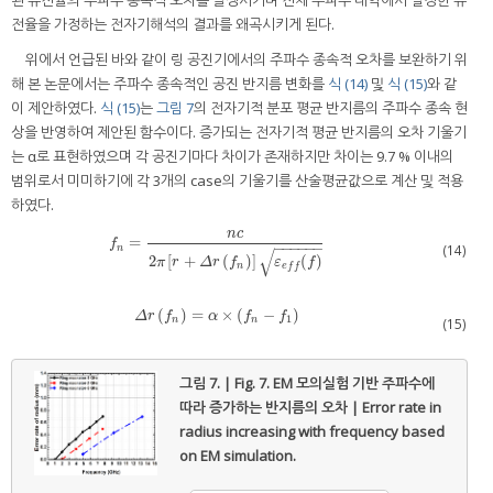
된 유전율의 주파수 종속적 오차를 발생시키며 전체 주파수 대역에서 일정한 유
전율을 가정하는 전자기해석의 결과를 왜곡시키게 된다.
위에서 언급된 바와 같이 링 공진기에서의 주파수 종속적 오차를 보완하기 위
해 본 논문에서는 주파수 종속적인 공진 반지름 변화를
식 (14)
및
식 (15)
와 같
이 제안하였다.
식 (15)
는
그림 7
의 전자기적 분포 평균 반지름의 주파수 종속 현
상을 반영하여 제안된 함수이다. 증가되는 전자기적 평균 반지름의 오차 기울기
는 α로 표현하였으며 각 공진기마다 차이가 존재하지만 차이는 9.7 % 이내의
범위로서 미미하기에 각 3개의 case의 기울기를 산술평균값으로 계산 및 적용
하였다.
n
c
=
f
n
=
n
c
2
π
[
r
+
Δ
r
(
f
n
)
]
ε
e
f
(
f
)
f
−
−
−
−
−
−
(14)
n
√
2
[
+
(
)
]
(
)
π
r
Δ
r
f
ε
f
n
e
f
f
(
)
=
×
(
−
)
Δ
r
(
f
n
)
=
α
×
(
f
n
−
f
1
)
Δ
r
f
α
f
f
1
n
n
(15)
그림 7. | Fig. 7.
EM 모의실험 기반 주파수에
따라 증가하는 반지름의 오차 | Error rate in
radius increasing with frequency based
on EM simulation.