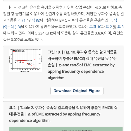
따라서 정교한 유전율 측정을 진행하기 위해 삽입 손실이 −20 dB 이하로 측
정된 링 공진기를 이용하여 산란계수를 측정하였으며, 제안한 주파수 종속성 알
고리즘을
식 (1)
및
식 (8)
에 적용하여 EMC 시료의 유전율을 추출하였고,
식
(9)
∼
식 (13)
을 이용하여 유전손실을 도출하였다. 결과는
그림 10
과
표 2
및
표 3
에 나타나 있다. 이때 5.334 GHz에서 도출된 상대 유전율은 3.836이며, 유전손
실은 0.022로 도출되었다.
그림 10. | Fig. 10.
주파수 종속성 알고리즘을
적용하여 추출된 EMC의 상대 유전율 및 유전
손실 |
ε
and tan
δ
of EMC extracted by
r
appling frequency dependence
algorithm.
Download Original Figure
표 2. | Table 2.
주파수 종속성 알고리즘을 적용하여 추출된 EMC의 상
대 유전율 |
ε
of EMC extracted by appling frequency
r
dependence algorithm.