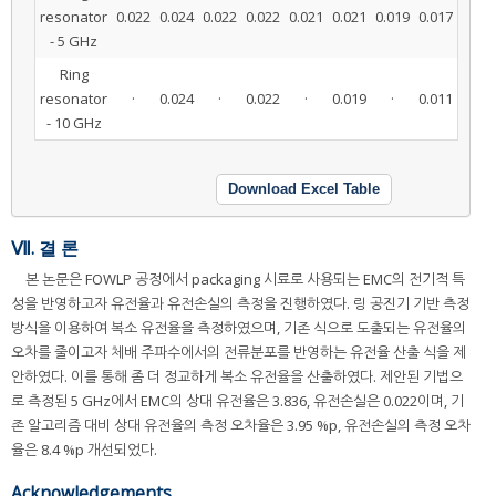
resonator
0.022
0.024
0.022
0.022
0.021
0.021
0.019
0.017
- 5 GHz
Ring
resonator
·
0.024
·
0.022
·
0.019
·
0.011
- 10 GHz
Download Excel Table
Ⅶ. 결 론
본 논문은 FOWLP 공정에서 packaging 시료로 사용되는 EMC의 전기적 특
성을 반영하고자 유전율과 유전손실의 측정을 진행하였다. 링 공진기 기반 측정
방식을 이용하여 복소 유전율을 측정하였으며, 기존 식으로 도출되는 유전율의
오차를 줄이고자 체배 주파수에서의 전류분포를 반영하는 유전율 산출 식을 제
안하였다. 이를 통해 좀 더 정교하게 복소 유전율을 산출하였다. 제안된 기법으
로 측정된 5 GHz에서 EMC의 상대 유전율은 3.836, 유전손실은 0.022이며, 기
존 알고리즘 대비 상대 유전율의 측정 오차율은 3.95 %p, 유전손실의 측정 오차
율은 8.4 %p 개선되었다.
Acknowledgements