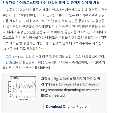
3-3 다층 마이크로스트립 라인 해석을 통한 링 공진기 설계 및 제작
링 공진기 평균 반지름을 계산하기 위해서는 기판 재료의 상대 유전율과 유전
손실의 값을 알아야 한다. 따라서 유전상수를 알고 있는 FR4 기판으로 링 공진
기를 제작하였고, 다층 마이크로스트립 라인 해석 방법을 통해 EMC의 유전율
과 유전손실의 근삿값을 추정하였다. 위 방식은 측정 환경에 많은 영향을 받는
다. 따라서 추정 근삿값을 얻은 뒤 시료 위에 링 공진기를 제작하였으며, 마이크
로스트립 라인 해석 방식을 이용해 정교한 측정을 진행하고자 하였다. FR4 기판
으로 제작된 링 공진기는 기판 특성의 한계로 인해 비교적 저주파수 대역인 1
GHz 링 공진기로 제작되었다.
그림 4
는 EMC 삽입 여부에 따른 링 공진기의 삽입 손실의 변화를 보여준다.
그림 5(a)
는 상대 유전율,
그림 5(b)
는 상대 유전손실 측정값이며, 각각 20번씩
측정된 가우시안 분포도를 나타낸다.
그림 4. | Fig. 4.
EMC 삽입 여부에 따른 링 공
진기의 insertion loss | Insertion loss of
ring resonator depending on whether
EMC is inserted.
Download Original Figure