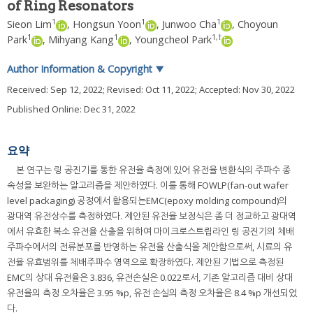
of Ring Resonators
1
1
1
Sieon Lim
,
Hongsun Yoon
,
Junwoo Cha
,
Choyoun
1
1
1
,
†
Park
,
Mihyang Kang
,
Youngcheol Park
Author Information & Copyright
▼
Received:
Sep 12, 2022
; Revised:
Oct 11, 2022
; Accepted:
Nov 30, 2022
Published Online: Dec 31, 2022
요약
본 연구는 링 공진기를 통한 유전율 측정에 있어 유전율 변환식의 주파수 종
속성을 보완하는 알고리즘을 제안하였다. 이를 통해 FOWLP(fan-out wafer
level packaging) 공정에서 활용되는EMC(epoxy molding compound)의
광대역 유전상수를 측정하였다. 제안된 유전율 보정식은 좀 더 정교하고 광대역
에서 유효한 복소 유전율 산출을 위하여 마이크로스트립라인 링 공진기의 체배
주파수에서의 전류분포를 반영하는 유전율 산출식을 제안함으로써, 시료의 유
전율 유효범위를 체배주파수 영역으로 확장하였다. 제안된 기법으로 측정된
EMC의 상대 유전율은 3.836, 유전손실은 0.022로서, 기존 알고리즘 대비 상대
유전율의 측정 오차율은 3.95 %p, 유전 손실의 측정 오차율은 8.4 %p 개선되었
다.