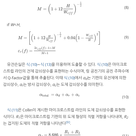
1
−
(
)
H
2
(8)
=
1
+
12
M
=
(
1
+
12
H
W
e
f
)
−
1
2
M
W
e
f
f
if
W
<
H
,
1
[
]
2
−
(
)
(
)
W
(9)
2
e
f
f
H
=
1
+
12
+
0.04
1
−
M
W
H
e
f
f
M
=
[
(
1
+
12
H
W
e
f
)
−
1
2
+
0.04
(
1
−
W
e
f
H
)
2
]
ε
r
(
f
)
=
2
ε
e
f
(
f
)
−
1
+
M
M
+
1
2
(
)
−
1
+
ε
f
M
e
f
f
(
)
=
ε
f
r
+
1
M
유전손실은
식 (10)
∼
식 (13)
을 이용하여 도출할 수 있다.
식 (10)
은 마이크로
스트립 라인의 전체 감쇠상수를 표현하는 수식이며, 링 공진기의 공진 주파수에
서 Q-factor값을 통해 추출된다. 이때
식 (10)
에서
α
는 기판의 유전체에 의한
d
감쇠상수,
α
는 방사 감쇠상수,
α
는 도체 감쇠상수를 의미한다.
r
c
=
+
+
α
total
=
α
d
+
α
r
+
α
c
α
α
α
α
total
d
r
c
(10)
식 (11)
은 Collin이 제시한 마이크로스트립 라인의 도체 감쇠상수를 표현한
식이다.
R
은 마이크로스트립 기판의 위 도체 형상의 직렬 저항을 나타내며,
R
1
2
[9]
는 접지된 도체의 직렬 저항을 나타낸다
.
+
R
R
1
2
=
8.686
×
α
c
=
8.686
×
R
1
+
R
2
2
Z
c
α
(11)