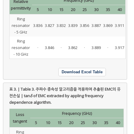
Frequency (GHz)
Relative
permittivity
5
10
15
20
25
30
35
40
Ring
resonator
3.836
3.827
3.832
3.839
3.856
3.887
3.869
3.911
- 5 GHz
Ring
resonator
·
3.846
·
3.862
·
3.889
·
3.917
- 10 GHz
Download Excel Table
표 3. | Table 3.
주파수 종속성 알고리즘을 적용하여 추출된 EMC의 유
전손실 | tan
δ
of EMC extracted by appling frequency
dependence algorithm.
Frequency (GHz)
Loss
tangent
5
10
15
20
25
30
35
40
Ring