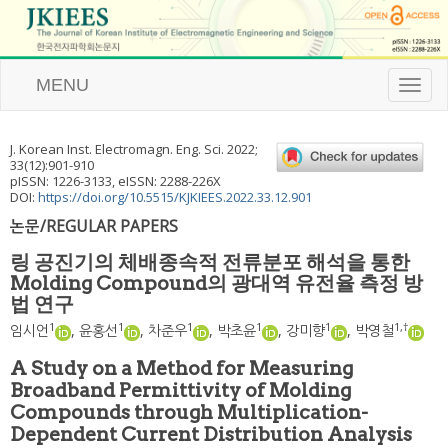
MENU
T
o
g
g
J. Korean Inst. Electromagn. Eng. Sci.
2022
;
l
33
(
12
):
901
-
910
e
pISSN: 1226-3133, eISSN: 2288-226X
n
DOI:
https://doi.org/10.5515/KJKIEES.2022.33.12.901
a
논문/REGULAR PAPERS
v
i
링 공진기의 체배종속적 전류분포 해석을 통한
g
Molding Compound의 광대역 유전율 측정 방
a
법 연구
t
i
1
1
1
1
1
1
,
†
임시언
,
윤홍선
,
차준우
,
박초윤
,
강미향
,
박영철
o
n
A Study on a Method for Measuring
Broadband Permittivity of Molding
Compounds through Multiplication-
Dependent Current Distribution Analysis