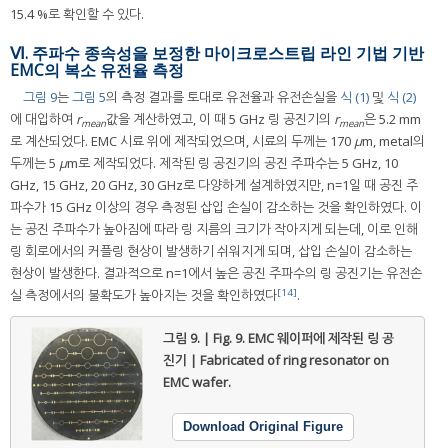
15.4 %로 확인할 수 있다.
Ⅵ. 주파수 종속성을 보정한 마이크로스트립 라인 기법 기반
EMC의 복소 유전율 측정
그림 9
는
그림 5
의 측정 결과를 토대로 유전율과 유전손실을
식 (1)
및
식 (2)
에 대입하여
r
값을 계산하였고, 이 때 5 GHz 링 공진기의
r
은 5.2 mm
mean
mean
로 계산되었다. EMC 시료 위에 제작되었으며, 시료의 두께는 170
μ
m, metal의
두께는 5
μ
m로 제작되었다. 제작된 링 공진기의 공진 주파수는 5 GHz, 10
GHz, 15 GHz, 20 GHz, 30 GHz로 다양하게 설계하였지만, n=1일 때 공진 주
파수가 15 GHz 이상의 경우 측정된 삽입 손실이 감소하는 것을 확인하였다. 이
는 공진 주파수가 높아짐에 따라 링 지름의 크기가 작아지게 되는데, 이로 인해
링 회로에서의 커플링 현상이 발생하기 쉬워지게 되며, 삽입 손실이 감소하는
현상이 발생한다. 결과적으로 n=1에서 높은 공진 주파수의 링 공진기는 유전손
[14]
실 측정에서의 불확도가 높아지는 것을 확인하였다
.
그림 9. | Fig. 9.
EMC 웨이퍼에 제작된 링 공
진기 | Fabricated of ring resonator on
EMC wafer.
Download Original Figure