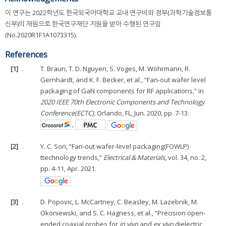
이 연구는 2022학년도 한국외국어대학교 교내 연구비와 정부(과학기술정보통
신부)의 재원으로 한국연구재단 지원을 받아 수행된 연구임
(No.2020R1F1A1073315).
References
[1]
.
T. Braun, T. D. Nguyen, S. Voges, M. Wöhrmann, R.
Gernhardt, and K. F. Becker, et al., “Fan-out wafer level
packaging of GaN components for RF applications,” in
2020 IEEE 70th Electronic Components and Technology
Conference(ECTC)
, Orlando, FL, Jun. 2020, pp. 7-13.
,
[2]
.
Y. C. Son, “Fan-out wafer-level packaging(FOWLP)
ttechnology trends,”
Electrical & Materials
, vol. 34, no. 2,
pp. 4-11, Apr. 2021.
[3]
.
D. Popovic, L. McCartney, C. Beasley, M. Lazebnik, M.
Okoniewski, and S. C. Hagness, et al., “Precision open-
ended coaxial probes for
in vivo
and
ex vivo
dielectric