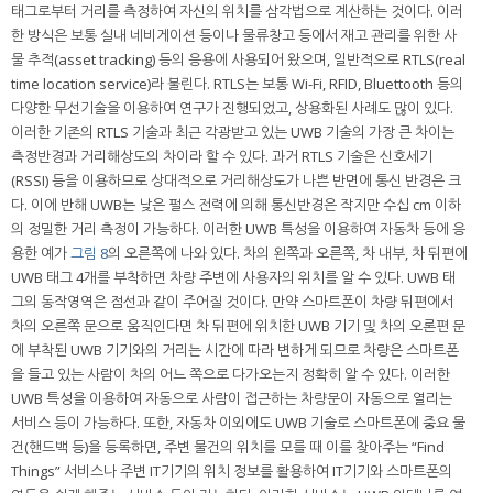
태그로부터 거리를 측정하여 자신의 위치를 삼각법으로 계산하는 것이다. 이러
한 방식은 보통 실내 네비게이션 등이나 물류창고 등에서 재고 관리를 위한 사
물 추적(asset tracking) 등의 응용에 사용되어 왔으며, 일반적으로 RTLS(real
time location service)라 불린다. RTLS는 보통 Wi-Fi, RFID, Bluettooth 등의
다양한 무선기술을 이용하여 연구가 진행되었고, 상용화된 사례도 많이 있다.
이러한 기존의 RTLS 기술과 최근 각광받고 있는 UWB 기술의 가장 큰 차이는
측정반경과 거리해상도의 차이라 할 수 있다. 과거 RTLS 기술은 신호세기
(RSSI) 등을 이용하므로 상대적으로 거리해상도가 나쁜 반면에 통신 반경은 크
다. 이에 반해 UWB는 낮은 펄스 전력에 의해 통신반경은 작지만 수십 cm 이하
의 정밀한 거리 측정이 가능하다. 이러한 UWB 특성을 이용하여 자동차 등에 응
용한 예가
그림 8
의 오른쪽에 나와 있다. 차의 왼쪽과 오른쪽, 차 내부, 차 뒤편에
UWB 태그 4개를 부착하면 차량 주변에 사용자의 위치를 알 수 있다. UWB 태
그의 동작영역은 점선과 같이 주어질 것이다. 만약 스마트폰이 차량 뒤편에서
차의 오른쪽 문으로 움직인다면 차 뒤편에 위치한 UWB 기기 및 차의 오론편 문
에 부착된 UWB 기기와의 거리는 시간에 따라 변하게 되므로 차량은 스마트폰
을 들고 있는 사람이 차의 어느 쪽으로 다가오는지 정확히 알 수 있다. 이러한
UWB 특성을 이용하여 자동으로 사람이 접근하는 차량문이 자동으로 열리는
서비스 등이 가능하다. 또한, 자동차 이외에도 UWB 기술로 스마트폰에 중요 물
건(핸드백 등)을 등록하면, 주변 물건의 위치를 모를 때 이를 찾아주는 “Find
Things” 서비스나 주변 IT기기의 위치 정보를 활용하여 IT기기와 스마트폰의