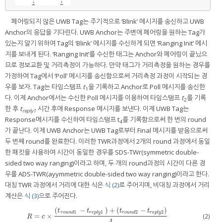
페어링되지 않은 UWB Tag는 주기적으로 ‘Blink’ 메시지를 송신하고 UWB
Anchor의 응답을 기다린다. UWB Anchor는 주변에 페어링을 원하는 Tag가
있는지 알기 위하여 Tag의 ‘Blink’ 메시지를 수신하게 되면 ‘Ranging Init’ 메시
지를 보내게 된다. ‘Ranging Init’를 수신한 태그는 Anchor와 페어링이 끝났으
므로 정보교환 및 거리측정이 가능하다. 만약 태그가 거리측정을 원하는 경우를
가정하여 Tag에서 ‘Poll’ 메시지를 송신함으로써 거리측정 과정이 시작되는 경
우를 보자. Tag는 타임스탬프
t
을 기록하고 Anchor로 Poll 메시지를 송신한
1
다. 이제 Anchor에서는 수신한 Poll 메시지를 이용하여 타임스탬프
t
를 기록
2
한 후
t
시간 후에 Response 메시지를 보낸다. 이제 UWB Tag는
reply1
Response메시지를 수신하여 타임스탬프 t
를 기록함으로써 한 번의 round
4
가 끝난다. 이제 UWB Anchor는 UWB Tag로부터 Final 메시지를 받음으로써
두 번째 round를 완료한다. 이러한 TWR과정에서 2개의 round 과정에서 동일
한 패킷을 사용하여 시간이 동일한 경우를 SDS-TWr(symmetric double-
sided two way ranging)이라고 하며, 두 개의 round과정의 시간이 다른 경
우를 ADS-TWR(ayymmetric double-sided two way ranging)이라고 한다.
대칭 TWR 과정에서 거리에 대한 식은
식 (2)
로 주어지며, 비대칭 과정에서 거리
계산은
식 (3)
으로 주어진다.
(
−
)
+
(
−
)
t
t
t
t
1
1
2
2
r
o
u
n
d
r
e
p
l
y
r
o
u
n
d
r
e
p
l
y
=
×
(2)
R
=
c
×
(
t
r
o
u
n
d
1
−
t
r
e
p
l
y
1
)
+
(
t
r
o
u
n
d
2
−
t
r
e
p
l
y
2
)
4
R
c
4