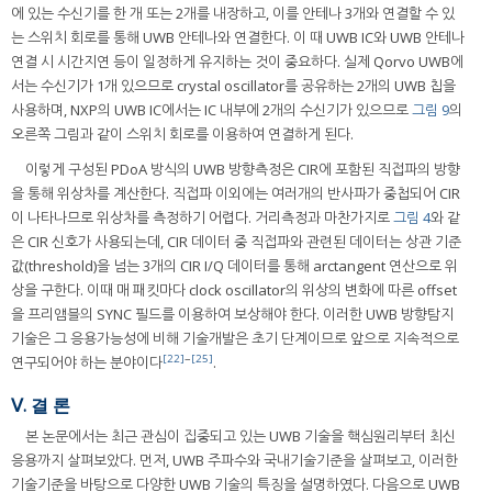
에 있는 수신기를 한 개 또는 2개를 내장하고, 이를 안테나 3개와 연결할 수 있
는 스위치 회로를 통해 UWB 안테나와 연결한다. 이 때 UWB IC와 UWB 안테나
연결 시 시간지연 등이 일정하게 유지하는 것이 중요하다. 실제 Qorvo UWB에
서는 수신기가 1개 있으므로 crystal oscillator를 공유하는 2개의 UWB 칩을
사용하며, NXP의 UWB IC에서는 IC 내부에 2개의 수신기가 있으므로
그림 9
의
오른쪽 그림과 같이 스위치 회로를 이용하여 연결하게 된다.
이렇게 구성된 PDoA 방식의 UWB 방향측정은 CIR에 포함된 직접파의 방향
을 통해 위상차를 계산한다. 직접파 이외에는 여러개의 반사파가 중첩되어 CIR
이 나타나므로 위상차를 측정하기 어렵다. 거리측정과 마찬가지로
그림 4
와 같
은 CIR 신호가 사용되는데, CIR 데이터 중 직접파와 관련된 데이터는 상관 기준
값(threshold)을 넘는 3개의 CIR I/Q 데이터를 통해 arctangent 연산으로 위
상을 구한다. 이때 매 패킷마다 clock oscillator의 위상의 변화에 따른 offset
을 프리앰블의 SYNC 필드를 이용하여 보상해야 한다. 이러한 UWB 방향탐지
기술은 그 응용가능성에 비해 기술개발은 초기 단계이므로 앞으로 지속적으로
[22]
~
[25]
연구되어야 하는 분야이다
.
Ⅴ. 결 론
본 논문에서는 최근 관심이 집중되고 있는 UWB 기술을 핵심원리부터 최신
응용까지 살펴보았다. 먼저, UWB 주파수와 국내기술기준을 살펴보고, 이러한
기술기준을 바탕으로 다양한 UWB 기술의 특징을 설명하였다. 다음으로 UWB