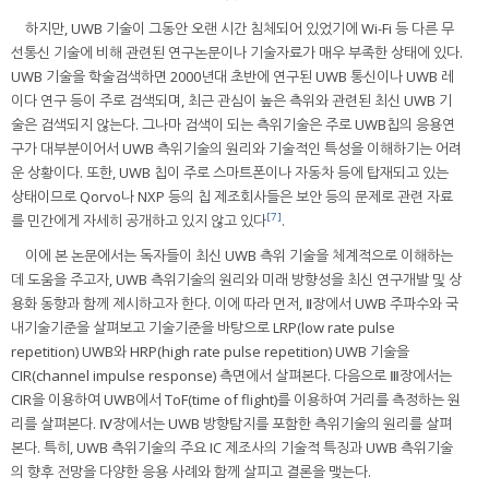
하지만, UWB 기술이 그동안 오랜 시간 침체되어 있었기에 Wi-Fi 등 다른 무
선통신 기술에 비해 관련된 연구논문이나 기술자료가 매우 부족한 상태에 있다.
UWB 기술을 학술검색하면 2000년대 초반에 연구된 UWB 통신이나 UWB 레
이다 연구 등이 주로 검색되며, 최근 관심이 높은 측위와 관련된 최신 UWB 기
술은 검색되지 않는다. 그나마 검색이 되는 측위기술은 주로 UWB칩의 응용연
구가 대부분이어서 UWB 측위기술의 원리와 기술적인 특성을 이해하기는 어려
운 상황이다. 또한, UWB 칩이 주로 스마트폰이나 자동차 등에 탑재되고 있는
상태이므로 Qorvo나 NXP 등의 칩 제조회사들은 보안 등의 문제로 관련 자료
[7]
를 민간에게 자세히 공개하고 있지 않고 있다
.
이에 본 논문에서는 독자들이 최신 UWB 측위 기술을 체계적으로 이해하는
데 도움을 주고자, UWB 측위기술의 원리와 미래 방향성을 최신 연구개발 및 상
용화 동향과 함께 제시하고자 한다. 이에 따라 먼저, Ⅱ장에서 UWB 주파수와 국
내기술기준을 살펴보고 기술기준을 바탕으로 LRP(low rate pulse
repetition) UWB와 HRP(high rate pulse repetition) UWB 기술을
CIR(channel impulse response) 측면에서 살펴본다. 다음으로 Ⅲ장에서는
CIR을 이용하여 UWB에서 ToF(time of flight)를 이용하여 거리를 측정하는 원
리를 살펴본다. Ⅳ장에서는 UWB 방향탐지를 포함한 측위기술의 원리를 살펴
본다. 특히, UWB 측위기술의 주요 IC 제조사의 기술적 특징과 UWB 측위기술
의 향후 전망을 다양한 응용 사례와 함께 살피고 결론을 맺는다.