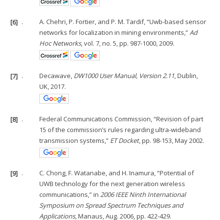
[6]
.
A. Chehri, P. Fortier, and P. M. Tardif, “Uwb-based sensor
networks for localization in mining environments,”
Ad
Hoc Networks
, vol. 7, no. 5, pp. 987-1000, 2009.
[7]
.
Decawave,
DW1000 User Manual, Version 2.11
, Dublin,
UK, 2017.
[8]
.
Federal Communications Commission, “Revision of part
15 of the commission’s rules regarding ultra-wideband
transmission systems,”
ET Docket
, pp. 98-153, May 2002.
[9]
.
C. Chong, F. Watanabe, and H. Inamura, “Potential of
UWB technology for the next generation wireless
communications,” in
2006 IEEE Ninth International
Symposium on Spread Spectrum Techniques and
Applications
, Manaus, Aug. 2006, pp. 422-429.