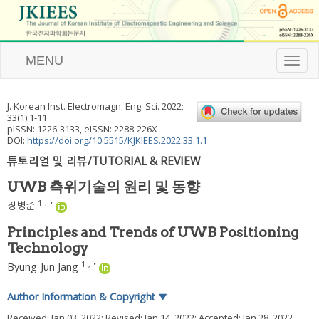
MENU
T
o
g
g
J. Korean Inst. Electromagn. Eng. Sci.
2022
;
l
33
(
1
):
1
-
11
e
pISSN: 1226-3133, eISSN: 2288-226X
n
DOI:
https://doi.org/10.5515/KJKIEES.2022.33.1.1
a
튜토리얼 및 리뷰/TUTORIAL & REVIEW
v
i
UWB 측위기술의 원리 및 동향
g
a
1
,
•
장병준
t
i
Principles and Trends of UWB Positioning
o
Technology
n
1
,
•
Byung-Jun Jang
Author Information & Copyright
▼
Received:
Jan 03, 2022
; Revised:
Jan 14, 2022
; Accepted:
Jan 28, 2022