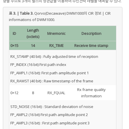
향을 주므로 3개의 펄스의 상관값을 이용하여 수신전력 레벨을 예측할 수 있다.
표 3. | Table 3.
Qorvo(Decawave) DWM1000의 CIR 정보 | CIR
informations of DWM1000.
Length
ID
Mnemonic
Description
(octets)
0×15
14
RX_TIME
Receive time stamp
RX_STAMP (40 bit) : Fully adjusted time of reception
FP_INDEX (16 bit) First path index
FP_AMPL1 (16 bit): First path amplitude point 1
RX_RAWST (40 bit) : Raw timestamp of the frame
Rx frame quality
0×12
8
RX_FQUAL
information
STD_NOISE (16 bit) : Standard deviation of noise
FP_AMPL2 (16 bit) First path amplitude point 2
FP_AMPL3 (16 bit) : First path amplitude point 3