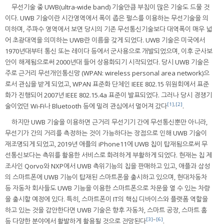
무선기술 중 UWB(ultra-wide band) 기술만큼 부침이 많은 기술도 드물 것
이다. UWB 기술이란 시간영역에서 폭이 좁은 펄스를 이용하는 무선기술을 의
미하며, 주파수 영역에서 보면 당시의 기존 무선통신기술보다 대역폭이 매우 넓
어 초광대역을 의미하는 UWB란 이름을 갖게 되었다. UWB 기술은 미국에서
1970년대부터 통신 또는 레이다 등에서 군사용으로 개발되었으며, 이후 군사보
안이 해제됨으로써 2000년대 들어 상용화되기 시작되었다. 당시 UWB 기술은
주로 근거리 무선개인통신망 (WPAN: wireless personal area network)으
로서 관심을 받게 되었고, WPAN 표준화 단체인 IEEE 802.15 위원회에서 표준
화가 진행되어 2007년 IEEE 802.15.4a 표준이 발표되었다. 그러나 당시 경쟁기
[1]
,
[2]
술이었던 Wi-Fi나 Bluetooth 등에 밀려 관심에서 멀어져 갔다
.
하지만 UWB 기술을 이용하면 근거리 무선기기 간에 무선통신뿐만 아니라,
무선기가 간의 거리를 측정하는 것이 가능하다는 장점으로 인해 UWB 기술이
재조명되게 되었고, 2019년 애플의 iPhone11에 UWB 칩이 탑재됨으로써 무
선통신보다는 측위를 활용한 서비스로 화려하게 부활하게 되었다. 현재는 칩 제
조사인 Qorvo와 NXP에서 UWB 측위기능의 칩을 판매하고 있고, 애플과 삼성
의 스마트폰에 UWB 기능이 탑재된 스마트폰을 출시하고 있으며, 현대차동차
등 자동차 회사들도 UWB 기능을 이용한 스마트폰으로 차문을 열 수 있는 차량
을 출시할 예정에 있다. 특히, 스마트폰이 IT의 핵심 디바이스와 플랫폼 역할을
하고 있는 것을 감안한다면 UWB 기술은 향후 자동차, 스마트 공장, 스마트 홈
[3]
~
[6]
등 다양한 분야에서 활발하게 활용될 것으로 전망된다
.