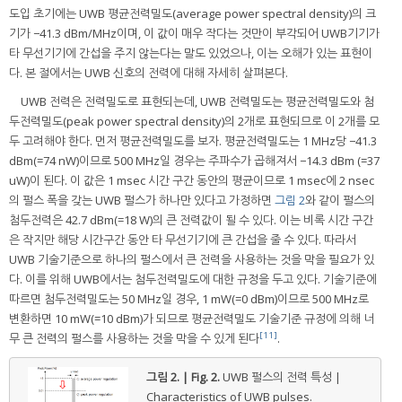
도입 초기에는 UWB 평균전력밀도(average power spectral density)의 크
기가 −41.3 dBm/MHz이며, 이 값이 매우 작다는 것만이 부각되어 UWB기기가
타 무선기기에 간섭을 주지 않는다는 말도 있었으나, 이는 오해가 있는 표현이
다. 본 절에서는 UWB 신호의 전력에 대해 자세히 살펴본다.
UWB 전력은 전력밀도로 표현되는데, UWB 전력밀도는 평균전력밀도와 첨
두전력밀도(peak power spectral density)의 2개로 표현되므로 이 2개를 모
두 고려해야 한다. 먼저 평균전력밀도를 보자. 평균전력밀도는 1 MHz당 −41.3
dBm(=74 nW)이므로 500 MHz일 경우는 주파수가 곱해져서 −14.3 dBm (=37
uW)이 된다. 이 값은 1 msec 시간 구간 동안의 평균이므로 1 msec에 2 nsec
의 펄스 폭을 갖는 UWB 펄스가 하나만 있다고 가정하면
그림 2
와 같이 펄스의
첨두전력은 42.7 dBm(=18 W)의 큰 전력값이 될 수 있다. 이는 비록 시간 구간
은 작지만 해당 시간구간 동안 타 무선기기에 큰 간섭을 줄 수 있다. 따라서
UWB 기술기준으로 하나의 펄스에서 큰 전력을 사용하는 것을 막을 필요가 있
다. 이를 위해 UWB에서는 첨두전력밀도에 대한 규정을 두고 있다. 기술기준에
따르면 첨두전력밀도는 50 MHz일 경우, 1 mW(=0 dBm)이므로 500 MHz로
변환하면 10 mW(=10 dBm)가 되므로 평균전력밀도 기술기준 규정에 의해 너
[11]
무 큰 전력의 펄스를 사용하는 것을 막을 수 있게 된다
.
그림 2. | Fig. 2.
UWB 펄스의 전력 특성 |
Characteristics of UWB pulses.