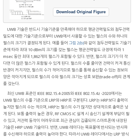
Download Original Figure
UWB 기술은 반드시 기술기준을 만족해야 하므로 평균전력밀도와 첨두전력
밀도에 대한 기술기준으로부터 UWB에서 사용할 수 있는 펄스의 수와 하나의
펄스의 크기가 결정되게 된다. 예를 들어
그림 2(b)
와 같이 첨두전력밀도 기술기
준에 따라 최대 10 dBm의 크기를 갖는 펄스는 평균전력밀도 규정에 따라 1
msec 동안 최대 1,862개의 펄스가 포함될 수 있다. 반면, 펄스의 크기가 더 작
다면 더 많은 펄스가 포함될 수 있게 된다. 펄스의 수를 줄이면 전력이 커져 통신
반경이 커지지만, 펄스의 수가 적어지므로 펄스를 통해 송신할 수 있는 정보의
양은 작아지게 되므로 펄스의 수와 펄스의 크기는 상호 보완(trade-off)의 관계
를 갖는다.
최신 UWB 표준인 IEEE 802.15.4-2005와 IEEE 802.15.4z -2020에서는
UWB 펄스의 수를 기준으로 LRP와 HRP로 구분된다. LRP는 HRP보다 출력이
높지만 펄스의 수는 적으며, HRP는 펄스의 수가 많지만 상대적으로 출력은 낮
게 된다. 보통 출력이 높은 경우, RF CMOS IC 설계 시 송신기 설계에 부담이 될
수 있고, 저전력 동작이 어려우므로 최근 관심이 집중되어 스마트폰에 내장된
기술은 HRP UWB 기술이다. 반면, UWB 레이다는 목표물에 반사되는 반사파
를 수신해야 하므로 출력이 높아야 한다. 따라서 UWB 레이다에서는 LRP 방식