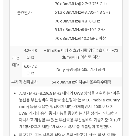
-
70 dBm/MHz@2.7~3.735 GHz
-
51.3 dBm/MHz@3.735~4.8 GHz
불요발사
-
70 dBm/MHz@4.8~6 GHz
-
51.3 dBm/MHz@6~10.2 GHz
-
70 dBm/MHz@10.2 GHz 이상
4.2~4.8
− 61 dBm 이상 신호감지할 경우 2초 이내 −70
GHz
dBm/MHz 이하로 저감
간섭
대책
6.0~7.2
Duty 규정적용 실외 기기 금지
GHz
부차적 전파발사
−54 dBm/MHz이하@사용주파수대역
7,737 MHz~8,236.8 MHz 대역의 UWB 방식을 지원하는 “이동
통신용 무선설비의 이동국 송신장치”는 MCC (mobile country
code) 등을 적용한 펌웨어에 대한 자체확인서, 10초 이내에
UWB 기기의 송신 중지기능을 증명하는 시험성적서, ‘신고하지
아니하고 개설할 수 있는 무선국용 무선설비의 기술기준’ 제10조
제1항제2호에 대한 “제조자 서약서”를 제출받아 확인한다.
해당기기 또는 사용자 설명서 등에 “항공기, 선박, 위성, 모형비