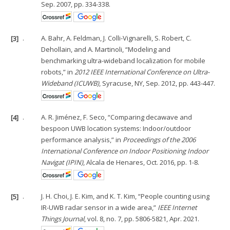
Sep. 2007, pp. 334-338.
[3]
.
A. Bahr, A. Feldman, J. Colli-Vignarelli, S. Robert, C.
Dehollain, and A. Martinoli, “Modeling and
benchmarking ultra-wideband localization for mobile
robots,” in
2012 IEEE International Conference on Ultra-
Wideband (ICUWB)
, Syracuse, NY, Sep. 2012, pp. 443-447.
[4]
.
A. R. Jiménez, F. Seco, “Comparing decawave and
bespoon UWB location systems: Indoor/outdoor
performance analysis,” in
Proceedings of the 2006
International Conference on Indoor Positioning Indoor
Navigat (IPIN)
, Alcala de Henares, Oct. 2016, pp. 1-8.
[5]
.
J. H. Choi, J. E. Kim, and K. T. Kim, “People counting using
IR-UWB radar sensor in a wide area,”
IEEE Internet
Things Journal
, vol. 8, no. 7, pp. 5806-5821, Apr. 2021.