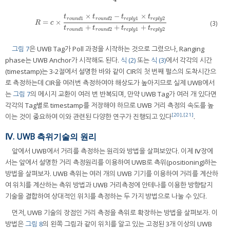
×
−
×
t
t
t
t
1
2
1
2
r
o
u
n
d
r
o
u
n
d
r
e
p
l
y
r
e
p
l
y
=
×
R
=
c
×
t
r
o
u
n
d
1
×
t
r
o
u
n
d
2
−
t
r
e
p
l
y
1
×
t
r
e
p
l
y
2
t
r
o
u
n
d
1
+
t
r
o
u
n
d
2
+
t
r
e
p
l
y
1
+
t
(3)
R
c
+
+
+
t
t
t
t
1
2
1
2
r
o
u
n
d
r
o
u
n
d
r
e
p
l
y
r
e
p
l
y
그림 7
은 UWB Tag가 Poll 과정을 시작하는 것으로 그렸으나, Ranging
phase는 UWB Anchor가 시작해도 된다.
식 (2)
또는
식 (3)
에서 각각의 시간
(timestamp)는 3-2절에서 설명한 바와 같이 CIR의 첫 번째 펄스의 도착시간으
로 측정하는데 CIR을 여러번 측정하여야 해상도가 높아지므로 실제 UWB에서
는
그림 7
의 메시지 교환이 여러 번 반복되며, 만약 UWB Tag가 여러 개 있다면
각각의 Tag별로 timestamp를 저장해야 하므로 UWB 거리 측정의 속도를 높
[20]
,
[21]
이는 것이 중요하여 이와 관련된 다양한 연구가 진행되고 있다
.
Ⅳ. UWB 측위기술의 원리
앞에서 UWB에서 거리를 측정하는 원리와 방법을 살펴보았다. 이제 Ⅳ장에
서는 앞에서 설명한 거리 측정원리를 이용하여 UWB로 측위(positioning)하는
방법을 살펴보자. UWB 측위는 여러 개의 UWB 기기를 이용하여 거리를 계산하
여 위치를 계산하는 측위 방법과 UWB 거리측정에 안테나를 이용한 방향탐지
기술을 결합하여 상대적인 위치를 측정하는 두 가지 방법으로 나눌 수 있다.
먼저, UWB 기술의 장점인 거리 측정을 측위로 확장하는 방법을 살펴보자. 이
방법은
그림 8
의 왼쪽 그림과 같이 위치를 알고 있는 고정된 3개 이상의 UWB