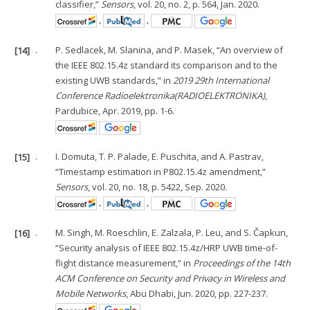
classifier,”
Sensors
, vol. 20, no. 2, p. 564, Jan. 2020.
,
,
[14]
.
P. Sedlacek, M. Slanina, and P. Masek, “An overview of
the IEEE 802.15.4z standard its comparison and to the
existing UWB standards,” in
2019 29th International
Conference Radioelektronika(RADIOELEKTRONIKA)
,
Pardubice, Apr. 2019, pp. 1-6.
[15]
.
I. Domuta, T. P. Palade, E. Puschita, and A. Pastrav,
“Timestamp estimation in P802.15.4z amendment,”
Sensors
, vol. 20, no. 18, p. 5422, Sep. 2020.
,
,
[16]
.
M. Singh, M. Roeschlin, E. Zalzala, P. Leu, and S. Čapkun,
“Security analysis of IEEE 802.15.4z/HRP UWB time-of-
flight distance measurement,” in
Proceedings of the 14th
ACM Conference on Security and Privacy in Wireless and
Mobile Networks
, Abu Dhabi, Jun. 2020, pp. 227-237.