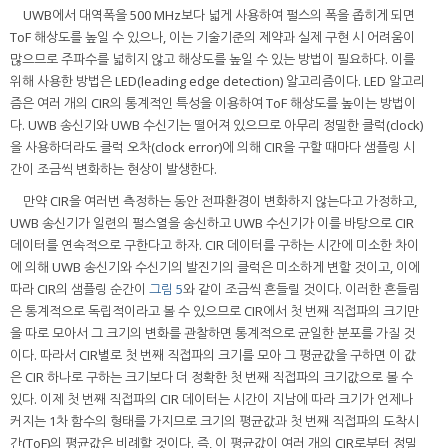
UWB에서 대역폭을 500 MHz보다 넓게 사용하여 펄스의 폭을 좁히게 되면
ToF 해상도를 높일 수 있으나, 이는 기술기준의 제약과 실제 구현 시 어려움이
많으므로 주파수를 넓히지 않고 해상도를 높일 수 있는 방법이 필요하다. 이를
위해 사용한 방법은 LED(leading edge detection) 알고리즘이다. LED 알고리
즘은 여러 개의 CIR의 통계적인 특성을 이용하여 ToF 해상도를 높이는 방법이
다. UWB 송신기와 UWB 수신기는 떨어져 있으므로 아무리 정밀한 클럭(clock)
을 사용하더라도 클럭 오차(clock error)에 의해 CIR을 구할 때마다 샘플링 시
간이 조금씩 변화하는 현상이 발생한다.
만약 CIR을 여러번 측정하는 동안 전파환경이 변화하지 않는다고 가정하고,
UWB 송신기가 일련의 펄스열을 송신하고 UWB 수신기가 이를 바탕으로 CIR
데이터를 연속적으로 구한다고 하자. CIR 데이터를 구하는 시간에 미소한 차이
에 의해 UWB 송신기와 수신기의 발진기의 클럭은 미소하게 변할 것이고, 이에
따라 CIR의 샘플링 순간이
그림 5
와 같이 조금씩 흔들릴 것이다. 이러한 흔들림
은 통계적으로 독립적이라고 볼 수 있으므로 CIR에서 첫 번째 직접파의 크기만
을 따로 모아서 그 크기의 변화를 관찰하면 통계적으로 균일한 분포를 가질 것
이다. 따라서 CIR별로 첫 번째 직접파의 크기를 모아 그 평균값을 구하면 이 값
은 CIR 하나로 구하는 크기보다 더 정확한 첫 번째 직접파의 크기값으로 볼 수
있다. 이제 첫 번째 직접파의 CIR 데이터는 시간이 지남에 따라 크기가 언제나
커지는 1차 함수의 형태를 가지므로 크기의 평균값과 첫 번째 직접파의 도착시
간(ToF)의 평균값은 비례할 것이다. 즉, 이 평균값이 여러 개의 CIR로부터 정밀