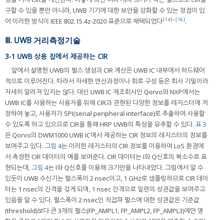
구할 수 있을 뿐만 아니라, UWB 기기에 대한 보안을 강화할 수 있는 장점이 있
[14]
~
[16]
어 이러한 방식이 IEEE 802.15.4z-2020 표준으로 채택되었다
.
Ⅲ. UWB 거리측정기술
3-1 UWB 상용 칩에서 제공하는 CIR
앞에서 설명한 UWB의 펄스 생성과 CIR 계산은 UWB IC 내부에서 하드웨어
적으로 이루어진다. 따라서 자세한 연산과정이나 회로 구성 등은 회사 기밀이라
자세히 알려져 있지는 않다. 대신 UWB IC 제조회사인 Qorvo와 NXP에서는
UWB IC를 사용하는 사용자를 위해 CIR과 관현된 다양한 정보를 레지스터에 저
장하여 놓고, 사용자가 SPI(serial peripheral interface)로 추출하여 사용할
수 있도록 하고 있으므로 CIR을 통해 HRP UWB의 특성을 유추할 수 있다.
표 3
은 Qorvo의 DWM1000 UWB IC에서 제공하는 CIR 정보의 레지스터의 정보를
보여주고 있다.
그림 4
는 이러한 레지스터의 CIR 정보를 이용하여 LoS 환경에
서 측정한 CIR 데이터의 예를 보여준다. CIR 데이터는 I와 Q신호의 복소수로 표
현되는데,
그림 4
는 I와 Q신호를 이용해 크기만을 나타내었다. 그림에서 알 수
있듯이 UWB 수신기는 펄스폭이 2 nsec이고, 1 GHz로 샘플링하므로 CIR 데이
터는 1 nsec의 간격을 갖게 되며, 1 nsec 간격으로 일련의 상관값을 보여주고
있음을 알 수 있다. 펄스폭이 2 nsec인 직접파 펄스에 대한 상관값은 기준값
(threshold)보다 큰 3개의 펄스(FP_AMPL1, FP_AMPL2, FP_AMPL3)에만 영