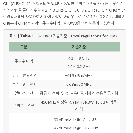
GHz(CH5~CH12)가 할당되어 있으나, 동일한 주파수대역을 사용하는 무선기
기의 간섭을 줄이기 위해 4.2~4.8 GHz(CH3), 6.0~7.2 GHz (CH5와 CH6)는 간
섭경감대책을 사용하여야 하여 사용이 어려우므로 주로 7.2~10.2 GHz 대역인
CH8부터 CH14번까지의 주파수대역만이 UWB용으로 사용이 가능하다.
표 1. | Table 1.
국내 UWB 기술기준 | Local regulations for UWB.
구분
기술기준
4.2~4.8 GHz
주파수 대역
6.0~10.2 GHz
평균전력
−41.3 dBm/MHz
전력
밀도
첨두전력
0 dBm/50 MHz
일반적 조건
항공기, 선박, 위성, 모형비행기에의 적용을 금지함
450 MHz 이상일 것 (1MHz RBW, 10 dB 대역폭
주파수대역폭
기준)
-
90 dBm/MHz@1 GHz 미만
-
85 dBm/MHz@1~2.7 GHz