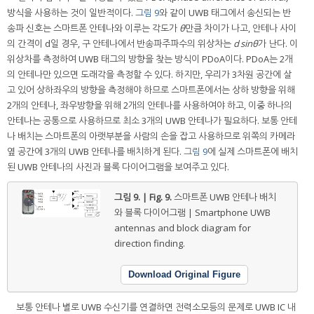
방식을 사용하는 것이 일반적이다.
그림 9
와 같이 UWB 태그에서 송신되는 반
송파 신호는 스마트폰 안테나와 이루는 각도가
θ
만큼 차이가 나고, 안테나 사이
의 간격이 d일 경우, 구 안테나에서 반송파주파수의 위상차는
d sinθ
가 난다. 이
위상차를 측정하여 UWB 태그의 방향을 찾는 방식이 PDoA이다. PDoA는 2개
의 안테나만 있으면 도래각을 측정할 수 있다. 하지만, 우리가 3차원 공간에 살
고 있어 상하좌우의 방향을 측정해야 하므로 스마트폰에서는 상하 방향을 위해
2개의 안테나, 좌우방향을 위해 2개의 안테나를 사용하여야 하고, 이중 하나의
안테나는 공통으로 사용하므로 최소 3개의 UWB 안테나가 필요하다. 보통 안테
나 배치는 스마트폰의 아랫부분을 사람의 손을 잡고 사용하므로 위쪽의 카메라
옆 공간에 3개의 UWB 안테나를 배치하게 된다.
그림 9
에 실제 스마트폰에 배치
된 UWB 안테나의 사진과 블록 다이어그램을 보여주고 있다.
그림 9. | Fig. 9.
스마트폰 UWB 안테나 배치
와 블록 다이어그램 | Smartphone UWB
antennas and block diagram for
direction finding.
Download Original Figure
보통 안테나 별로 UWB 수신기를 연결하면 전력소모등의 문제로 UWB IC 내