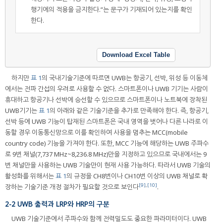
행기에의 적용을 금지한다.”는 문구가 기재되어 있는지를 확인
한다.
Download Excel Table
하지만
표 1
의 국내기술기준에 따르면 UWB는 항공기, 선박, 위성 등 이동체
에서는 전파 간섭의 우려로 사용할 수 없다. 스마트폰이나 UWB 기기는 사람이
휴대하고 항공기나 선박에 승선할 수 있으므로 스마트폰이나 노트북에 장착된
UWB기기는
표 1
의 아래와 같은 기술기준을 추가로 만족해야 한다. 즉, 항공기,
선박 등에 UWB 기능이 탑재된 스마트폰은 국내 영역을 벗어나 다른 나라로 이
동할 경우 이동통신망으로 이를 확인하여 사용을 멈추는 MCC(mobile
country code) 기능을 가져야 한다. 또한, MCC 기능에 해당하는 UWB 주파수
로 9번 채널(7,737 MHz~8,236.8 MHz)만을 지정하고 있으므로 국내에서는 9
번 채널만을 사용하는 UWB 기술만이 현재 사용 가능하다. 따라서 UWB 기술의
활성화를 위해서는
표 1
의 규정을 CH8번이나 CH10번 이상의 UWB 채널로 확
[9]
,
[10]
장하는 기술기준 개정 절차가 필요할 것으로 보인다
.
2-2 UWB 출력과 LRP와 HRP의 구분
UWB 기술기준에서 주파수와 함께 전력밀도도 중요한 파라미터이다. UWB