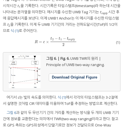
시작시간
t
을 기록한다. 시간기록은 타임스탬프(timestamp)라 하는데 시간을
1
나타내는 문자열을 의미한다. 메시지를 수신한 UWB Tag 기기는
t
시간 후
reply
에 응답메시지를 보낸다. 이제 UWB1 Anchor는 이 메시지를 수신한 타임스탬
프
t
을 기록한다. 이제 두 UWB 기기간의 거리는 전파도달시간(ToF)의 1/2이
2
므로
식 (1)
로 주어진다.
−
−
t
t
t
2
1
reply
=
×
R
=
c
×
t
2
−
t
1
−
t
reply
2
(1)
R
c
2
그림 6. | Fig. 6.
UWB TWR의 원리 |
Principle of UWB two-way ranging.
Download Original Figure
여기서
c
는 빛의 속도를 의미한다.
식 (1)
에서 각각의 타임스탬프는 3-2절에
서 설명한 것처럼 CIR 데이터를 이용하여 ToF를 추정하는 방법으로 계산한다.
그림 6
과 같이 두 무선기기 간의 거리를 계산하는 방식을 두 개의 UWB 기기
간에 정보를 교환한다는 의미에서 TWR(two-way ranging)이라고 한다. 참고
로 GPS 측위는 GPS위성에서 단말기로만 정보가 전달되므로 One-Way