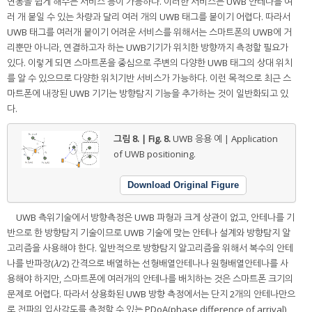
연동을 쉽게 해주는 서비스 등이 가능하다. 이러한 서비스는 UWB 안테나를 여
러 개 붙일 수 있는 차량과 달리 여러 개의 UWB 태그를 붙이기 어렵다. 따라서
UWB 태그를 여러개 붙이기 어려운 서비스를 위해서는 스마트폰의 UWB에 거
리뿐만 아니라, 연결하고자 하는 UWB기기가 위치한 방향까지 측정할 필요가
있다. 이렇게 되면 스마트폰을 중심으로 주변의 다양한 UWB 태그의 상대 위치
를 알 수 있으므로 다양한 위치기반 서비스가 가능하다. 이런 목적으로 최근 스
마트폰에 내장된 UWB 기기는 방향탐지 기능을 추가하는 것이 일반화되고 있
다.
그림 8. | Fig. 8.
UWB 응용 예 | Application
of UWB positioning.
Download Original Figure
UWB 측위기술에서 방향측정은 UWB 파형과 크게 상관이 없고, 안테나를 기
반으로 한 방향탐지 기술이므로 UWB 기술에 맞는 안테나 설계와 방향탐지 알
고리즘을 사용해야 한다. 일반적으로 방향탐지 알고리즘을 위해서 복수의 안테
나를 반파장(
λ
/2) 간격으로 배열하는 선형배열안테나나 원형배열안테나를 사
용해야 하지만, 스마트폰에 여러개의 안테나를 배치하는 것은 스마트폰 크기의
문제로 어렵다. 따라서 상용화된 UWB 방향 측정에서는 단지 2개의 안테나만으
로 전파의 입사각도를 측정할 수 있는 PDoA(phase difference of arrival)