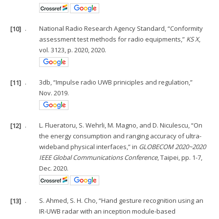
[10]
.
National Radio Research Agency Standard, “Conformity
assessment test methods for radio equipments,”
KS X
,
vol. 3123, p. 2020, 2020.
[11]
.
3db, “Impulse radio UWB priniciples and regulation,”
Nov. 2019.
[12]
.
L. Flueratoru, S. Wehrli, M. Magno, and D. Niculescu, “On
the energy consumption and ranging accuracy of ultra-
wideband physical interfaces,” in
GLOBECOM 2020~2020
IEEE Global Communications Conference
, Taipei, pp. 1-7,
Dec. 2020.
[13]
.
S. Ahmed, S. H. Cho, “Hand gesture recognition using an
IR-UWB radar with an inception module-based