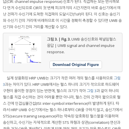
답(CIR: channel impulse response) 신호가 된다. 직접파는 모든 반사파보
다 먼저 수신되므로 CIR의 첫 번째 피크까지의 시간지연이 바로 송신기에서 떠
난 전파가 수신기에 도착한 직접파의 도달시간(ToF)이 된다. 이 신호는 송신기
와 수신기 간의 거리에 비례하므로 이 시간을 정확히 측정할 수 있다면 UWB 송
신기와 수신기 간의 거리를 계산할 수 있다.
그림 3. | Fig. 3.
UWB 송신신호와 채널임펄스
응답 | UWB signal and channel impulse
response.
Download Original Figure
실제 상용화된 HRP UWB는 크기가 작은 여러 개의 펄스를 사용하므로
그림
3
과는 차이가 있다. HRP UWB에서는 펄스 하나의 크기가 작으므로 하드웨어
구현이 용이한 장점이 있는 반면에, 펄스의 크기가 작아
그림 3
과 같이 하나의
펄스를 직접 수신하는 것이 어려울 뿐만 아니라, 펄스 간의 간격이 짧으므로 펄
스 간에 인접심볼간섭(ISI: inter-symbol interference)이 발생하게 된다. 따
라서 HRP UWB 수신기에서는 펄스 하나로부터 CIR을 구하지 않고, 송신기에서
STS(secure training sequence)라는 약속된 암호화된 펄스열을 이용하여
송신하고, 수신기는 자체적으로 계산한 STS 파형과 상관(correlation) 연산과
정을 거쳐 CIR을 계산한다. 이렇게 되면 여러 개의 크기가 작은 펄스로도 CIR을