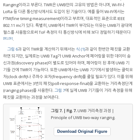
Ranging이라고 부른다. TWR은 UWB만의 고유의 방법은 아니며, Wi-Fi나
LoRa 등 다른 통신방식에서도 도입이 된 기술이다. 예를 들어 Wi-Fi에서는
FTM(fine timing measurement)이라고 부르며, 대표적인 표준으로 IEEE
802.11 mc가 있다. 특별히, UWB에서 TWR이 부각되는 이유는 UWB가 광대역
펄스를 사용함으로써 ToF 측정이 타 통신방식에 비해 보다 정밀하기 때문이다
[8]
,
[9]
.
그림 6
과 같이 TWR을 계산하기 위해서는
식 (1)
과 같이 한번만 패킷을 교환
하면 되지만, 실제로는 UWB Tag가 UWB Anchor에 페어링을 위한 데이터 송
신과정(discovery phase)이 별도로 있어야 하며, 페어링이 된 후에 UWB 기
기들 간에 TWR이 가능하다. 또한 UWB에서는 UWB 기기에서 발생하는 클럭오
차(clock drift)나 주파수 오차(frequency drift)를 줄일 필요가 있다. 이를 위해
UWB 표준에서는 3번의 패킷(poll-response-final)을 교환하는 거리측정단계
(ranging phase)를 사용한다.
그림 7
에 실제 UWB 기기들이 거리 측정을 위해
패킷을 교환하는 과정을 보여준다.
그림 7. | Fig. 7.
UWB 거리측정 과정 |
Principle of UWB two-way ranging.
Download Original Figure