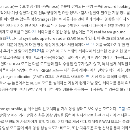
l radar)는 주로 항공기의 전면(nose) 부분에 장착되는 전방 관측(forward-lookin
 표적이나 기상 상황과 같이 전투/항행에 필요한 정보나 감시/정찰에 필요한 지형 정보
을 파악할 수 있도록 영상(image) 형태로 제공되는 것이 효과적이다. 영상은 레이다 
야간이나 악기상 환경에서 제대로 된 기능을 수행하지 못하기 때문에 전천후 환경에 
[2]
 과제로 주목받고 있다
. 레이다를 이용한 영상 형성에는 크게 real beam ground
[3]
BS)
, 그리고 synthetic aperture radar (SAR) 모드가 있다. 이 중 DBS와 SAR
[4]
,
[5]
하기 때문에 전방에 대한 영상 형성에 있어서 제한적이다
. 이를 극복하기 위한 
[8]
,
[9]
나 추가적인 알고리즘
을 요구하여 모노스태틱 레이다에서 신속한 전방 지형 정
른 알고리즘들에 비해 비교적 성능(해상도)이 떨어지지만, 빠른 영상 형상이 가능하고 
 있다. RBGM 모드는 다른 모드들과 달리 수행된 연구가 많지 않고, 특히 실제 제작된
이루어지지 않았다. 하지만 RBGM 모드는 사격 통제 레이다에서 전방 영역의 지형 정
[10]
target indication (GMTI) 결과의 배경으로 사용되어
지상 이동 표적의 움직임
라서 본 논문에서는 RBGM 모드를 설계하는 과정과 현재 개발 중인 레이다를 통해 획
항공용 레이다에서 전방 영역에 대한 지형 정보를 제공하는 데 사용될 수 있음을 보인다
ange profile)를 최소한의 신호처리를 거쳐 영상 형태로 보여주는 모드이다.
그림 1
 방향 얻어진 거리 방향 신호를 영상 맵핑을 통하여 실시간으로 화면 전시기에 전시한다
ale로 변환되어 사용자에게 흑백 형태의 이미지로 제공된다. 이처럼 RBGM 모드는 복
 영상 모드들에 비해 영상 형성 속도가 빠르다. 또한 자유로운 파형 선택을 통해 거리