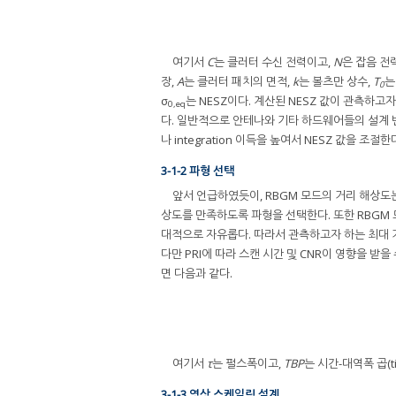
여기서
C
는 클러터 수신 전력이고,
N
은 잡음 전
장,
A
는 클러터 패치의 면적,
k
는 볼츠만 상수,
T
는
0
σ
는 NESZ이다. 계산된 NESZ 값이 관측하고자
0,eq
다. 일반적으로 안테나와 기타 하드웨어들의 설계 변경은
나 integration 이득을 높여서 NESZ 값을 조절한
3-1-2 파형 선택
앞서 언급하였듯이, RBGM 모드의 거리 해상도
상도를 만족하도록 파형을 선택한다. 또한 RBGM 모드는 
대적으로 자유롭다. 따라서 관측하고자 하는 최대 거리
다만 PRI에 따라 스캔 시간 및 CNR이 영향을 받
면 다음과 같다.
여기서
τ
는 펄스폭이고,
TBP
는 시간-대역폭 곱(tim
3-1-3 영상 스케일링 설계