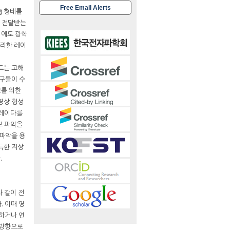
Free Email Alerts
g) 형태를
를 전달받는
외에도 광학
유리한 레이
 모드는 고해
연구들이 수
보를 위한
영상 형성
 레이다를
보 파악을
 파악을 용
득한 지상
.
과 같이 전
. 이때 영
잡하거나 연
 방향으로