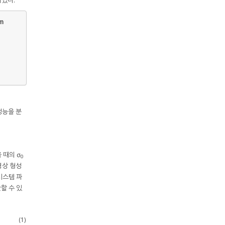
m
성능을 분
을 때의 σ
0
영상 형성
시스템 파
할 수 있
(1)