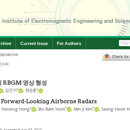
rchive
Current Issue
For Authors
(
6
):
549
-
556
6.549
 RBGM 영상 형성
*
1
,
김민지
,
한승훈
Forward-Looking Airborne Radars
1
*
*
,
Yunseog Hong
,
Bo-Ram Yoon
,
Min-Ji Kim
,
Seung-Hoon H
1
; Accepted:
Jun 07, 2021