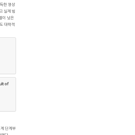
획득한 영상
고 실제 빔
레벨이 낮은
서도 대략적
t of
설계 단계부
하였다.