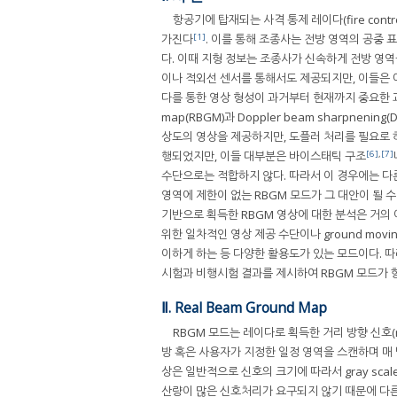
항공기에 탑재되는 사격 통제 레이다(fire contro
[1]
가진다
. 이를 통해 조종사는 전방 영역의 공중
다. 이때 지형 정보는 조종사가 신속하게 전방 영역
이나 적외선 센서를 통해서도 제공되지만, 이들은 
다를 통한 영상 형성이 과거부터 현재까지 중요한
map(RBGM)과 Doppler beam sharpnening(D
상도의 영상을 제공하지만, 도플러 처리를 필요로 
[6]
,
[7]
행되었지만, 이들 대부분은 바이스태틱 구조
수단으로는 적합하지 않다. 따라서 이 경우에는 다
영역에 제한이 없는 RBGM 모드가 그 대안이 될 수
기반으로 획득한 RBGM 영상에 대한 분석은 거의 
위한 일차적인 영상 제공 수단이나 ground moving 
이하게 하는 등 다양한 활용도가 있는 모드이다. 따
시험과 비행시험 결과를 제시하여 RBGM 모드가 
Ⅱ. Real Beam Ground Map
RBGM 모드는 레이다로 획득한 거리 방향 신호(r
방 혹은 사용자가 지정한 일정 영역을 스캔하며 매
상은 일반적으로 신호의 크기에 따라서 gray sc
산량이 많은 신호처리가 요구되지 않기 때문에 다른