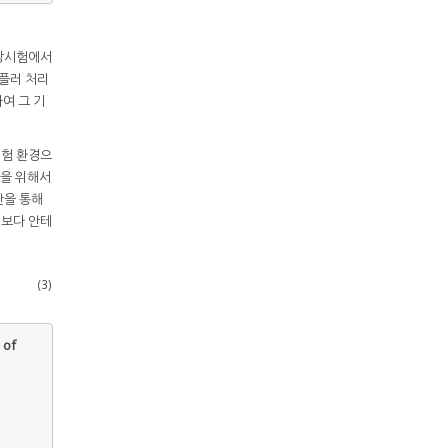
지상시험에서
도플러 처리
여 그 기
시험 환경으
석을 위해서
산을 통해
역보다 안테
(3)
 of