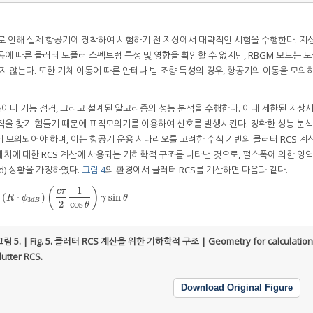
으로 인해 실제 항공기에 장착하여 시험하기 전 지상에서 대략적인 시험을 수행한다. 
에 따른 클러터 도플러 스펙트럼 특성 및 영향을 확인할 수 없지만, RBGM 모드는 
지 않는다. 또한 기체 이동에 따른 안테나 빔 조향 특성의 경우, 항공기의 이동을 모의하
이나 기능 점검, 그리고 설계된 알고리즘의 성능 분석을 수행한다. 이때 제한된 지상
적을 찾기 힘들기 때문에 표적모의기를 이용하여 신호를 발생시킨다. 정확한 성능 분
하게 모의되어야 하며, 이는 항공기 운용 시나리오를 고려한 수식 기반의 클러터 RCS 계
패치에 대한 RCS 계산에 사용되는 기하학적 구조를 나타낸 것으로, 펄스폭에 의한 영
ted) 상황을 가정하였다.
그림 4
의 환경에서 클러터 RCS를 계산하면 다음과 같다.
1
(
)
c
τ
(
⋅
)
sin
σ
=
(
R
⋅
ϕ
3
d
B
)
(
c
τ
2
1
cos
θ
)
γ
sin
θ
R
ϕ
γ
θ
3
d
B
2
cos
θ
림 5. | Fig. 5.
클러터 RCS 계산을 위한 기하학적 구조 | Geometry for calculation
lutter RCS.
Download Original Figure