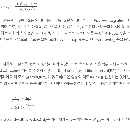
C
N
=
P
t
G
t
G
r
n
I
λ
2
σ
0
,
e
q
A
(
4
π
)
3
k
T
0
B
F
L
R
4
=
1
σ
0
,
e
q
=
(
4
π
)
3
k
T
0
B
F
L
R
4
P
t
G
t
G
r
n
I
λ
2
A
3
4
(
4
)
π
k
T
B
F
L
R
0
=
σ
0
,
e
q
2
P
G
G
n
λ
A
t
t
r
I
력,
P
는 첨두 전력,
G
는 안테나 송신 이득,
G
은 안테나 수신 이득,
n
는 integration 
t
t
r
I
 절대 온도,
B
는 수신 대역폭,
F
는 잡음 지수,
L
은 손실,
R
은 안테나와 클러터 사이의 경
 하는 지형의 최소 σ
보다 크다면,
식 (1)
의 시스템 파라미터를 수정하여 NESZ 값을 
0
 어려우므로, 주로 손실(빔 모양(beam shape) 손실이나 windowing 손실 등
다.
는 사용하는 펄스폭 및 변조 방식에 따라 결정되므로, 하드웨어 가용 범위 내에서 원하는
도플러 처리를 수행하지 않기 때문에 pulse repetition interval(PRI) 선택에
에 대해 모호성(ambiguity)이 없도록(혹은 영향이 적도록) PRI를 선정하는 것이 
을 수 있으므로 정해진 운용 개념을 고려하여 PRI를 선정한다. 위의 내용을 정리하여 식
2
τ
Δ
r
<
c
T
B
P
τ
T
B
P
<
2
Δ
r
c
P
R
I
>
2
R
max
c
2
R
max
>
P
R
I
c
e bandwidth product),
Δ
은 거리 해상도,
c
는 빛의 속도,
R
는 최대 경사 거리
r
max