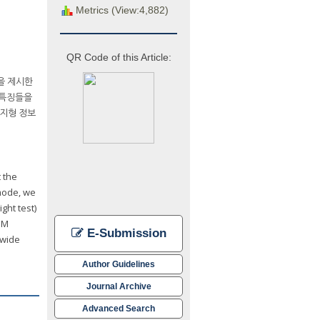
Metrics (View:4,882)
QR Code of this Article:
상을 제시한
 특징들을
 지형 정보
 the
 mode, we
ght test)
GM
E-Submission
 wide
Author Guidelines
Journal Archive
Advanced Search