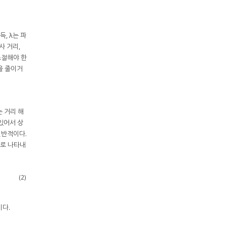
이득, λ는 파
사 거리,
조절해야 한
)을 줄이거
 거리 해
 있어서 상
일반적이다.
으로 나타내
(2)
이다.