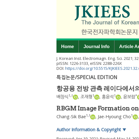
Home
Journal Info
Article A
J. Korean Inst. Electromagn. Eng. Sci.
2021
;
32
pISSN: 1226-3133, eISSN: 2288-226X
DOI:
https://doi.org/10.5515/KJKIEES.2021.32.
특집논문/SPECIAL EDITION
항공용 전방 관측 레이다에서의
1
,
†
1
1
*
배창식
,
조재형
,
홍윤석
,
윤보람
RBGM Image Formation on 
1
,
†
1
Chang-Sik Bae
,
Jae-Hyoung Cho
Author Information & Copyright
▼
Received:
Apr 19, 2021
; Revised:
May 14, 202