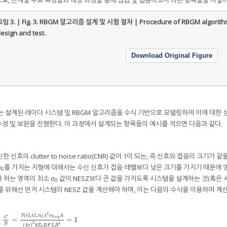
림 3. | Fig. 3.
RBGM 알고리즘 설계 및 시험 절차 | Procedure of RBGM algorith
esign and test.
Download Original Figure
 단계에서는 설계된 레이다 시스템 및 RBGM 알고리즘을 수식 기반으로 모델링하여 이에 대한 
정 및 보완을 진행한다. 이 과정에서 설계되는 항목들의 예시를 적으면 다음과 같다.
 수신한 신호의 clutter to noise ratio(CNR) 값이 1이 되는, 즉 신호와 잡음의 크기가 같
σ
를 가지는 지형에 대해서는 수신 신호가 잡음 레벨보다 낮은 크기를 가지기 때문에 
0
 하는 영역의 최소 σ
값이 NESZ보다 큰 값을 가지도록 시스템을 설계하는 것(혹은 
0
 위해선 먼저 시스템의 NESZ 값을 계산해야 하며, 이는 다음의 수식을 이용하여 계산
2
P
G
G
n
λ
σ
A
0
,
t
t
r
e
q
I
C
=
=
1
3
4
N
(
4
)
π
k
T
B
F
L
R
0