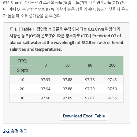
632.8 nm인 가시광선의 소금물 농도(
S
) 및 온도(
T
)에 따른 광투과도(OT) 값이
다. 이때 OT는 전반적으로 97 % 이상의 높은 값을 가지며, 농도가 낮을 때 온도
가 높을 때 소폭 증가함을 알 수 있다.
표 1. | Table 1.
평면형 소금물로 수직 입사되는 632.8 nm 파장의 가
시광선 농도(OS)와 온도(T)에 따른 광투과도 (OT) | Predicted OT of
planar salt-water at the wavelength of 632.8 nm with different
salinities and temperatures.
T(°C)
0
35
80
200
S(ppt)
10
97.93
97.88
97.78
97.43
20
97.94
97.88
97.79
97.50
30
97.96
97.89
97.81
97.55
Download Excel Table
2-2 측정 결과