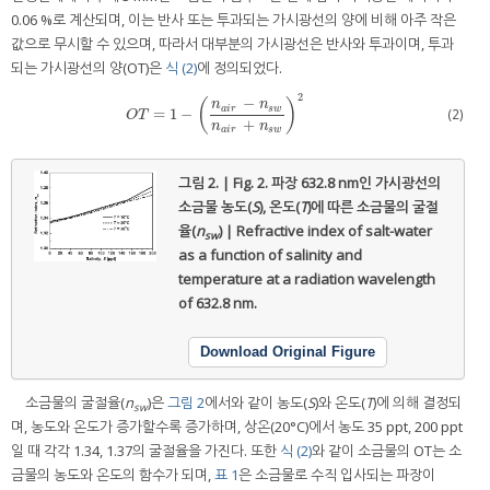
0.06 %로 계산되며, 이는 반사 또는 투과되는 가시광선의 양에 비해 아주 작은
값으로 무시할 수 있으며, 따라서 대부분의 가시광선은 반사와 투과이며, 투과
되는 가시광선의 양(OT)은
식 (2)
에 정의되었다.
2
−
(
)
n
n
a
i
r
s
w
(2)
=
1
−
O
T
=
1
−
(
n
a
i
r
−
n
s
w
n
a
i
r
+
n
s
w
)
2
O
T
+
n
n
a
i
r
s
w
그림 2. | Fig. 2.
파장 632.8 nm인 가시광선의
소금물 농도(
S
), 온도(
T
)에 따른 소금물의 굴절
율(
n
) | Refractive index of salt-water
sw
as a function of salinity and
temperature at a radiation wavelength
of 632.8 nm.
Download Original Figure
소금물의 굴절율(
n
)은
그림 2
에서와 같이 농도(
S
)와 온도(
T
)에 의해 결정되
sw
며, 농도와 온도가 증가할수록 증가하며, 상온(20°C)에서 농도 35 ppt, 200 ppt
일 때 각각 1.34, 1.37의 굴절율을 가진다. 또한
식 (2)
와 같이 소금물의 OT는 소
금물의 농도와 온도의 함수가 되며,
표 1
은 소금물로 수직 입사되는 파장이