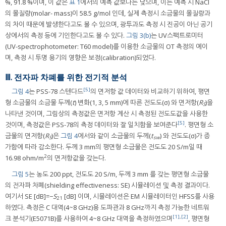
%, 91.8 %이며, 이 값은
표 1
에서의 예측 값보다는 낮으며, 이는 예측 시 NaCl
의 몰질량(molar- mass)이 58.5 g/mol 인데, 실제 측정시 소금물의 몰질량과
의 차이 때문에 발생한다고도 볼 수 있으며, 광투과도 측정 시 진공이 아닌 공기
상에서의 측정 등에 기인한다고도 볼 수 있다.
그림 3(b)
는 UV스팩트로미터
(UV-spectrophotometer: T60 model)를 이용한 소금물의 OT 측정의 예이
며, 측정 시 투명 용기의 영향은 보정(calibration)되었다.
Ⅲ. 전자파 차폐를 위한 전기적 분석
[5]
그림 4
는 PSS-78 스텐다드
의 면저항 값 데이터와 비교하기 위하여, 평면
형 소금물의 소금물 두께(
t
) 변화(1, 3, 5 mm)에 따른 전도도(σ) 와 면저항(
R
)을
S
나타낸 것이며, 그림상의 측정값은 면저항 계산 시 측정된 전도도값을 사용한
[5]
것이며, 측정값은 PSS-78의 측정 데이터와 잘 일치함을 보여준다
. 평면형 소
금물의 면저항(
R
)은
그림 4
에서와 같이 소금물의 두께(
t
) 와 전도도(σ)가 증
S
sw
가함에 따라 감소한다. 두께 3 mm의 평면형 소금물은 전도도 20 S/m일 때
2
16.98 ohm/m
의 면저항값을 갖는다.
그림 5
는 농도 200 ppt, 전도도 20 S/m, 두께 3 mm 를 갖는 평면형 소금물
의 전자파 차폐(shielding effectiveness: SE) 시뮬레이션 및 측정 결과이다.
여기서 SE [dB]=−
S
[dB] 이며, 시뮬레이션은 EM 시뮬레이터인 HFSS를 사용
21
하였다. 측정은 C 대역(4~8 GHz)용 도파관과 8 GHz까지 측정 가능한 네트워
[1]
,
[2]
크 분석기(E5071B)를 사용하여 4~8 GHz 대역을 측정하였으며
, 평면형