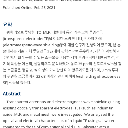
Published Online: Feb 28, 2021
요약
광학적으로 투명한 ITO, MLF, 메탈메쉬 등의 기존 고체 투명전극
(transparent electrode: TE)을 이용한 투명 안테나, 전자파 차폐
(electromagnetic-wave shielding)등에 대한 연구가 진행되어 왔으며, 본 논
문에서는 기존 고체 투명전극(TE) 대비 광학적으로 우수하며, 가격이 저렴하고,
주변에서 쉽게 구할 수 있는 소금물을 이용한 액체 투명전극에 대한 광학적, 전
기적 특성을 이론적, 실험적으로 분석하였다. 농도 35 ppt의 전도도 5 s/m을 갖
는 소금물은 평균 95 % 이상의 가시광선 대역 광투과도를 가지며, 3 mm 두께
의 평면형 소금물에서 22 dB 이상의 전자파 차폐도(shielding effectiveness:
SE) 성능을 갖는다.
Abstract
Transparent antennas and electromagnetic-wave shielding using
existing optically transparent electrodes (TEs) such as indium tin
oxide, MLF, and metal mesh were investigated. We analyzed the
optical and electrical characteristics of a liquid TE using saltwater
compared to those of conventional solid TEs. Saltwater with a