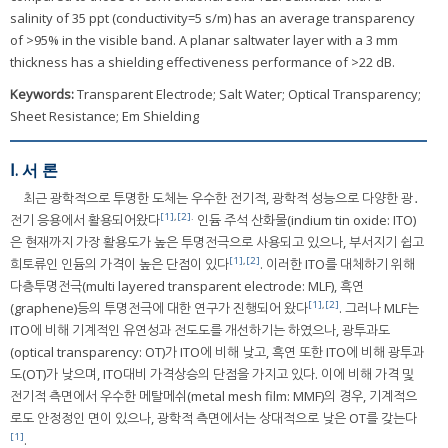
salinity of 35 ppt (conductivity=5 s/m) has an average transparency
of >95% in the visible band. A planar saltwater layer with a 3 mm
thickness has a shielding effectiveness performance of >22 dB.
Keywords:
Transparent Electrode; Salt Water; Optical Transparency;
Sheet Resistance; Em Shielding
Ⅰ. 서 론
최근 광학적으로 투명한 도체는 우수한 전기적, 광학적 성능으로 다양한 광․
[1]
,
[2]
.
전기 응용에서 활용되어왔다
인듐 주석 산화물(indium tin oxide: ITO)
은 현재까지 가장 활용도가 높은 투명전극으로 사용되고 있으나, 부서지기 쉽고
[1]
,
[2]
희토류인 인듐의 가격이 높은 단점이 있다
. 이러한 ITO를 대체하기 위해
다층투명전극(multi layered transparent electrode: MLF), 흑연
[1]
,
[2]
(graphene)등의 투명전극에 대한 연구가 진행되어 왔다
. 그러나 MLF는
ITO에 비해 기계적인 유연성과 전도도를 개선하기는 하였으나, 광투과도
(optical transparency: OT)가 ITO에 비해 낮고, 흑연 또한 ITO에 비해 광투과
도(OT)가 낮으며, ITO대비 가격상승의 단점을 가지고 있다. 이에 비해 가격 및
전기적 측면에서 우수한 메탈메쉬(metal mesh film: MMF)의 경우, 기계적으
로도 안정정인 면이 있으나, 광학적 측면에서는 상대적으로 낮은 OT를 갖는다
[1]
.