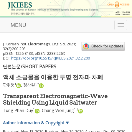
MENU
T
o
g
g
J. Korean Inst. Electromagn. Eng. Sci.
2021
;
l
32
(
2
):
200
-
203
e
pISSN: 1226-3133, eISSN: 2288-226X
n
DOI:
https://doi.org/10.5515/KJKIEES.2021.32.2.200
a
단편논문/SHORT PAPERS
v
i
액체 소금물을 이용한 투명 전자파 차폐
g
a
1
1
,
†
판쥐뚱
,
정창원
t
i
Transparent Electromagnetic-Wave
o
Shielding Using Liquid Saltwater
n
1
1
,
†
Tung Phan Duy
,
Chang Won Jung
Author Information & Copyright
▼
Received:
Nov 13, 2020
; Revised:
Nov 29, 2020
; Accepted:
Dec 09, 2020