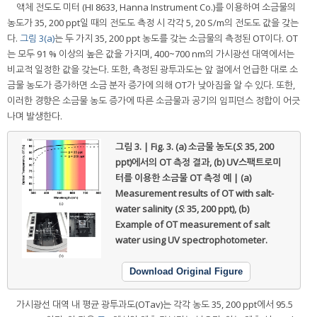
액체 전도도 미터 (HI 8633, Hanna Instrument Co.)를 이용하여 소금물의
농도가 35, 200 ppt일 때의 전도도 측정 시 각각 5, 20 S/m의 전도도 값을 갖는
다.
그림 3(a)
는 두 가지 35, 200 ppt 농도를 갖는 소금물의 측정된 OT이다. OT
는 모두 91 % 이상의 높은 값을 가지며, 400~700 nm의 가시광선 대역에서는
비교적 일정한 값을 갖는다. 또한, 측정된 광투과도는 앞 절에서 언급한 대로 소
금물 농도가 증가하면 소금 분자 증가에 의해 OT가 낮아짐을 알 수 있다. 또한,
이러한 경향은 소금물 농도 증가에 따른 소금물과 공기의 임피던스 정합이 어긋
나며 발생한다.
그림 3. | Fig. 3.
(a) 소금물 농도(
S
: 35, 200
ppt)에서의 OT 측정 결과, (b) UV스팩트로미
터를 이용한 소금물 OT 측정 예 | (a)
Measurement results of OT with salt-
water salinity (
S
: 35, 200 ppt), (b)
Example of OT measurement of salt
water using UV spectrophotometer.
Download Original Figure
가시광선 대역 내 평균 광투과도(OTav)는 각각 농도 35, 200 ppt에서 95.5