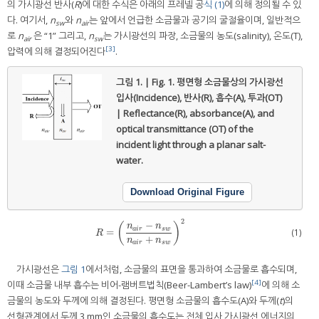
의 가시광선 반사(
R
)에 대한 수식은 아래의 프레넬 공
식 (1)
에 의해 정의될 수 있
다. 여기서,
n
와
n
는 앞에서 언급한 소금물과 공기의 굴절율이며, 일반적으
sw
air
로
n
은 “1” 그리고,
n
는 가시광선의 파장, 소금물의 농도(salinity), 온도(T),
air
sw
[3]
압력에 의해 결정되어진다
.
그림 1. | Fig. 1.
평면형 소금물상의 가시광선
입사(Incidence), 반사(R), 흡수(A), 투과(OT)
| Reflectance(R), absorbance(A), and
optical transmittance (OT) of the
incident light through a planar salt-
water.
Download Original Figure
2
−
(
)
n
n
a
i
r
s
w
(1)
=
R
=
(
n
a
i
r
−
n
s
w
n
a
i
r
+
n
s
w
)
2
R
+
n
n
a
i
r
s
w
가시광선은
그림 1
에서처럼, 소금물의 표면을 통과하여 소금물로 흡수되며,
[4]
이때 소금물 내부 흡수는 비어-램버트법칙(Beer-Lambert’s law)
에 의해 소
금물의 농도와 두께에 의해 결정된다. 평면형 소금물의 흡수도(A)와 두께(
t
)의
선형관계에서 두께 3 mm인 소금물의 흡수도는 전체 입사 가시광선 에너지의