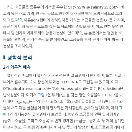
최근 소금물은 증류수에 가까운 우수한 OT(> 95 % @ salinity 35 ppt)와 비
교적 낮은 재료 가격, 안전성 등으로 인하여 잠재적인 액체 투명전극으로 고려
[2]
되고 있다
. 이온(ion) 형태의 전하입자를 가지는 소금물은 높은 OT를 가지며,
증류수에 비해 높은 전도도를 갖는 도체로써의 역할을 하며, 이로 인한 투명 안
[2]
테나 및 전자파 차폐로써의 활용가능성이 있으며
, 본 논문에서는 평면형 소
금물의 광학적, 전기적 특성을 분석하였고, 소금물의 투명 전자파 차폐 활용 가
능성을 조사하였다.
Ⅱ. 광학적 분석
2-1 이론적 예측
일반적인 매질에서 입사된 가시광선은 매질 표면에서 반사하며, 또한 매질 내
부에서 흡수되며, 가시광선의 투과는 OT=1−A−R로 표현될 수 있으며, 이때
OT(optical transmittance)는 투과, A(absorption)는 흡수, R(reflection)은
반사성분이다. 여기서
그림 1
은 두께(
t
)를 갖는 평면 소금물의 OT, A, R을 나
s
w
타내며,
n
, n
는 각각 공기(air)와 소금물(
sw
)의 굴절율을 나타낸다. 공기와
air
s
w
물의 서로 다른 굴절률에 의해 입사되는 가시광선의 반사가 발생하며, 이때
그
림 1
의 가시광선의 입사면에서 보았을 때, 평면형 소금물의 왼쪽 입사경계면
(공기→소금물) 그리고 오른쪽 두 번째 경계면 (소금물→공기)의 두 개의 경계면
이 존재하고, 두 평행 경계면에서 반사 및 투과가 발생 하며, 소금물과 공기에서