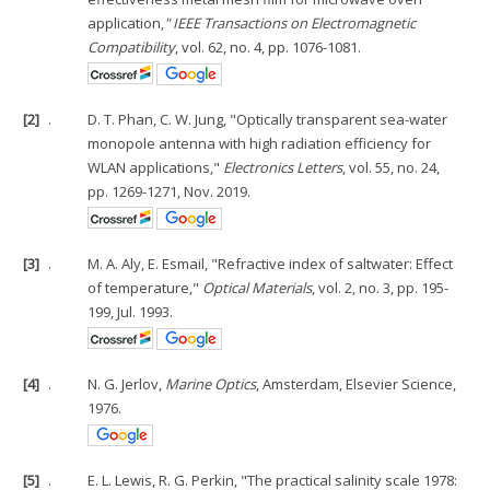
application,
" IEEE Transactions on Electromagnetic
Compatibility
, vol. 62, no. 4, pp. 1076-1081.
[2]
.
D. T. Phan, C. W. Jung, "Optically transparent sea-water
monopole antenna with high radiation efficiency for
WLAN applications,"
Electronics Letters
, vol. 55, no. 24,
pp. 1269-1271, Nov. 2019.
[3]
.
M. A. Aly, E. Esmail, "Refractive index of saltwater: Effect
of temperature,"
Optical Materials
, vol. 2, no. 3, pp. 195-
199, Jul. 1993.
[4]
.
N. G. Jerlov,
Marine Optics
, Amsterdam, Elsevier Science,
1976.
[5]
.
E. L. Lewis, R. G. Perkin, "The practical salinity scale 1978: