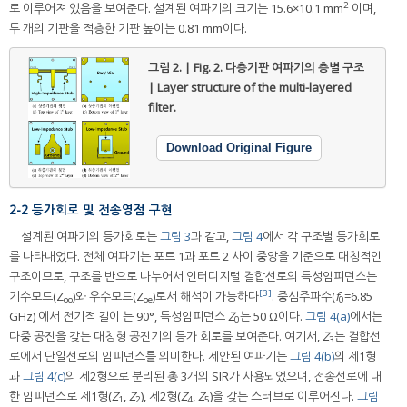
2
로 이루어져 있음을 보여준다. 설계된 여파기의 크기는 15.6×10.1 mm
이며,
두 개의 기판을 적층한 기판 높이는 0.81 mm이다.
그림 2. | Fig. 2.
다층기판 여파기의 층별 구조
| Layer structure of the multi-layered
filter.
Download Original Figure
2-2 등가회로 및 전송영점 구현
설계된 여파기의 등가회로는
그림 3
과 같고,
그림 4
에서 각 구조별 등가회로
를 나타내었다. 전체 여파기는 포트 1과 포트 2 사이 중앙을 기준으로 대칭적인
구조이므로, 구조를 반으로 나누어서 인터디지털 결합선로의 특성임피던스는
[3]
기수모드(Z
)와 우수모드(Z
)로서 해석이 가능하다
. 중심주파수(
f
=6.85
oo
oe
0
GHz) 에서 전기적 길이 는 90°, 특성임피던스
Z
는 50 Ω이다.
그림 4(a)
에서는
0
다중 공진을 갖는 대칭형 공진기의 등가 회로를 보여준다. 여기서,
Z
는 결합선
3
로에서 단일선로의 임피던스를 의미한다. 제안된 여파기는
그림 4(b)
의 제1형
과
그림 4(c)
의 제2형으로 분리된 총 3개의 SIR가 사용되었으며, 전송선로에 대
한 임피던스로 제1형(
Z
,
Z
), 제2형(
Z
,
Z
)을 갖는 스터브로 이루어진다.
그림
1
2
4
5