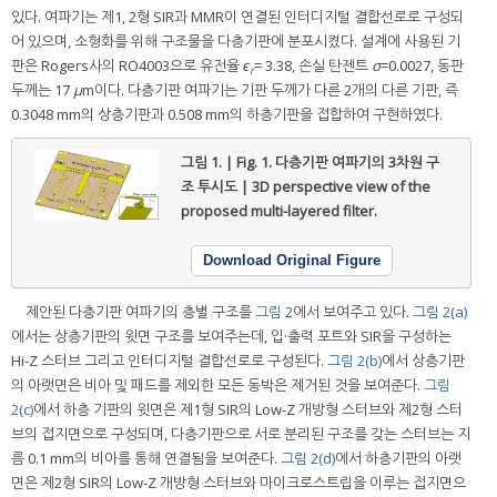
있다. 여파기는 제1, 2형 SIR과 MMR이 연결된 인터디지털 결합선로로 구성되
어 있으며, 소형화를 위해 구조물을 다층기판에 분포시켰다. 설계에 사용된 기
판은 Rogers사의 RO4003으로 유전율
ϵ
= 3.38, 손실 탄젠트
σ
=0.0027, 동판
r
두께는 17
μ
m이다. 다층기판 여파기는 기판 두께가 다른 2개의 다른 기판, 즉
0.3048 mm의 상층기판과 0.508 mm의 하층기판을 접합하여 구현하였다.
그림 1. | Fig. 1.
다층기판 여파기의 3차원 구
조 투시도 | 3D perspective view of the
proposed multi-layered filter.
Download Original Figure
제안된 다층기판 여파기의 층별 구조를
그림 2
에서 보여주고 있다.
그림 2(a)
에서는 상층기판의 윗면 구조를 보여주는데, 입·출력 포트와 SIR을 구성하는
Hi-Z 스터브 그리고 인터디지털 결합선로로 구성된다.
그림 2(b)
에서 상층기판
의 아랫면은 비아 및 패드를 제외한 모든 동박은 제거된 것을 보여준다.
그림
2(c)
에서 하층 기판의 윗면은 제1형 SIR의 Low-Z 개방형 스터브와 제2형 스터
브의 접지면으로 구성되며, 다층기판으로 서로 분리된 구조를 갖는 스터브는 지
름 0.1 mm의 비아를 통해 연결됨을 보여준다.
그림 2(d)
에서 하층기판의 아랫
면은 제2형 SIR의 Low-Z 개방형 스터브와 마이크로스트립을 이루는 접지면으