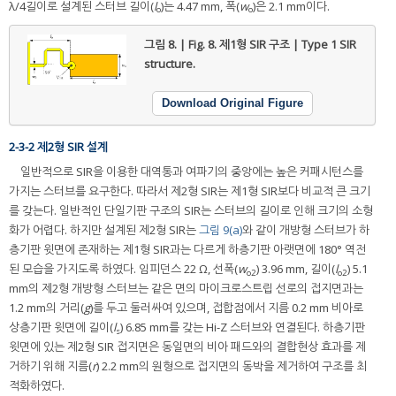
λ/4길이로 설계된 스터브 길이(
l
)는 4.47 mm, 폭(
w
)은 2.1 mm이다.
o
o
그림 8. | Fig. 8.
제1형 SIR 구조 | Type 1 SIR
structure.
Download Original Figure
2-3-2 제2형 SIR 설계
일반적으로 SIR을 이용한 대역통과 여파기의 중앙에는 높은 커패시턴스를
가지는 스터브를 요구한다. 따라서 제2형 SIR는 제1형 SIR보다 비교적 큰 크기
를 갖는다. 일반적인 단일기판 구조의 SIR는 스터브의 길이로 인해 크기의 소형
화가 어렵다. 하지만 설계된 제2형 SIR는
그림 9(a)
와 같이 개방형 스터브가 하
층기판 윗면에 존재하는 제1형 SIR과는 다르게 하층기판 아랫면에 180° 역전
된 모습을 가지도록 하였다. 임피던스 22 Ω, 선폭(
w
) 3.96 mm, 길이(
l
) 5.1
o2
o2
mm의 제2형 개방형 스터브는 같은 면의 마이크로스트립 선로의 접지면과는
1.2 mm의 거리(
g
)를 두고 둘러싸여 있으며, 접합점에서 지름 0.2 mm 비아로
상층기판 윗면에 길이(
l
) 6.85 mm를 갖는 Hi-Z 스터브와 연결된다. 하층기판
s
윗면에 있는 제2형 SIR 접지면은 동일면의 비아 패드와의 결합현상 효과를 제
거하기 위해 지름(
r
) 2.2 mm의 원형으로 접지면의 동박을 제거하여 구조를 최
적화하였다.