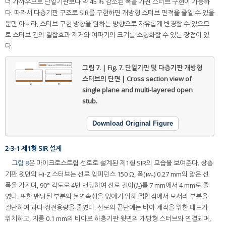
더 가까우므로 단일기판보다 약 45 % 감소된 폭을 가진 스터브 구현이 가능하
다. 따라서 다층기판 구조로 SIR를 구현하면 개방형 스터브 면적을 줄일 수 있을
뿐만 아니라, 스터브 구현 방향을 원하는 방향으로 자유롭게 변경할 수 있으므
로 스터브 간의 결합효과 제거와 여파기의 크기를 소형화할 수 있는 장점이 있
다.
그림 7. | Fig. 7.
단일기판 및 다층기판 개방형
스터브의 단면 | Cross section view of
single plane and multi-layered open
stub.
Download Original Figure
2-3-1 제1형 SIR 설계
그림 8
은 마이크로스트립 선로로 설계된 제1형 SIR의 모습을 보여준다. 상층
기판 윗면의 Hi-Z 스터브는 선로 임피던스 150 Ω, 폭(
w
) 0.27 mm의 얇은 선
h
폭을 가지며, 90° 각도로 4번 밴딩하여 선로 길이(
l
)를 7 mm에서 4 mm로 줄
b
였다. 또한 밴딩된 부분의 불연속성을 없애기 위해 접합점에서 모서리 부분을
절단하여 과다 정전용량을 줄였다. 선로의 끝단에는 비아 제작을 위한 패드가
위치하고, 지름 0.1 mm의 비아로 하층기판 윗면의 개방형 스터브와 연결되며,