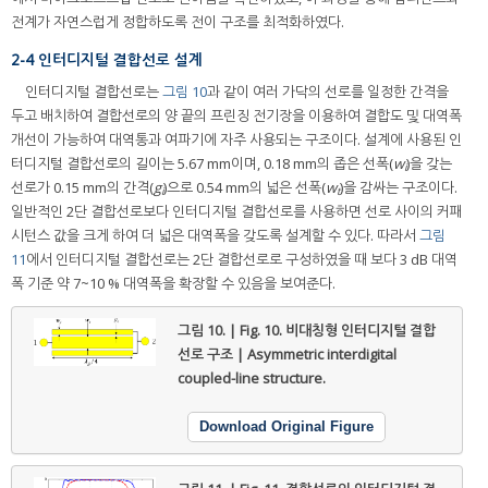
전계가 자연스럽게 정합하도록 전이 구조를 최적화하였다.
2-4 인터디지털 결합선로 설계
인터디지털 결합선로는
그림 10
과 같이 여러 가닥의 선로를 일정한 간격을
두고 배치하여 결합선로의 양 끝의 프린징 전기장을 이용하여 결합도 및 대역폭
개선이 가능하여 대역통과 여파기에 자주 사용되는 구조이다. 설계에 사용된 인
터디지털 결합선로의 길이는 5.67 mm이며, 0.18 mm의 좁은 선폭(
w
)을 갖는
i
선로가 0.15 mm의 간격(
g
)으로 0.54 mm의 넓은 선폭(
w
)을 감싸는 구조이다.
i
t
일반적인 2단 결합선로보다 인터디지털 결합선로를 사용하면 선로 사이의 커패
시턴스 값을 크게 하여 더 넓은 대역폭을 갖도록 설계할 수 있다. 따라서
그림
11
에서 인터디지털 결합선로는 2단 결합선로로 구성하였을 때 보다 3 dB 대역
폭 기준 약 7~10 % 대역폭을 확장할 수 있음을 보여준다.
그림 10. | Fig. 10.
비대칭형 인터디지털 결합
선로 구조 | Asymmetric interdigital
coupled-line structure.
Download Original Figure