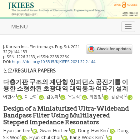
MENU
T
o
g
g
J. Korean Inst. Electromagn. Eng. Sci.
2021
;
l
32
(
2
):
144
-
153
e
pISSN: 1226-3133, eISSN: 2288-226X
n
DOI:
https://doi.org/10.5515/KJKIEES.2021.32.2.144
a
논문/REGULAR PAPERS
v
i
다층기판 구조의 계단형 임피던스 공진기를 이
g
용한 소형화된 초광대역 대역통과 여파기 설계
a
t
1
1
1
*
1
1
,
†
이현재
,
이관희
,
김동휘
,
우동식
,
최현철
,
김강욱
i
o
Design of a Miniaturized Ultra-Wideband
n
Bandpass Filter Using Multilayered
Stepped Impedance Resonators
1
1
1
Hyun-Jae Lee
,
Gwan-Hui Lee
,
Dong-Hwi Kim
,
Dong-
*
1
1
,
†
Sik Woo
,
Hyun-Chul Choi
,
Kang-Wook Kim