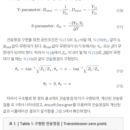
1
Y
11
Y-parameter:
=
−
,
=
−
Y-parameter:
B
t
o
t
a
l
=
−
1
Y
21
,
D
t
o
t
a
l
=
−
Y
11
Y
21
B
D
(10)
t
o
t
a
l
t
o
t
a
l
Y
Y
21
21
−
2
Y
Y
21
0
S-parameter:
=
S-parameter:
S
21
=
−
2
Y
21
Y
0
Δ
Y
S
(11)
21
Δ
Y
전송영점 구현을 위한 공진조건은
식 (11)
의
S
=0일 때,
식 (10)
Y
값이 0,
21
21
B
값이 무한대가 된다.
B
값이 무한대가 되기 위해서는
Y
또는
β
가 무
total
total
in′
한대가 되어야 한다. 따라서
식 (4)
에서
Z
이 0이 될 때
식 (12)
로,
β
값이 무한
in′
대가 될 때는
식 (13)
과 같이 전송영점이 구현된다.
−
−
−
−
−
−
−
−
−
−
√
√
−
1
−
1
=
tan
/
,
=
−
tan
/
θ
3
=
tan
−
1
Z
5
/
Z
4
,
θ
4
=
π
−
tan
−
1
Z
5
/
Z
4
θ
Z
Z
θ
π
Z
Z
3
5
4
4
5
4
(12)
=
0
,
=
θ
5
=
0
,
θ
6
=
π
θ
θ
π
5
6
(13)
따라서 구조별로 한 쌍의 총 6개의 전송영점 위치가 구현되며, 계산된 전송영
점을
표 1
에서 나타내었고, Ansoft Designer를 이용하여 전송영점의 계산된
값과 시뮬레이션 결과가 일치함을
그림 5
에서 확인하였다.
표 1. | Table 1.
구현된 전송영점 | Transmission zero point.