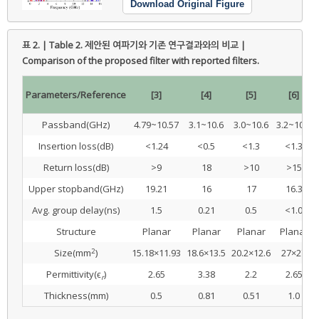
Download Original Figure
표 2. | Table 2.
제안된 여파기와 기존 연구결과와의 비교 |
Comparison of the proposed filter with reported filters.
Parameters/Reference
[3]
[4]
[5]
[6]
Passband(GHz)
4.79~10.57
3.1~10.6
3.0~10.6
3.2~10.8
Insertion loss(dB)
<1.24
<0.5
<1.3
<1.3
Return loss(dB)
>9
18
>10
>15
Upper stopband(GHz)
19.21
16
17
16.3
Avg. group delay(ns)
1.5
0.21
0.5
<1.0
Structure
Planar
Planar
Planar
Planar
2
Size(mm
)
15.18×11.93
18.6×13.5
20.2×12.6
27×27
Permittivity(ϵ
)
2.65
3.38
2.2
2.65
r
Thickness(mm)
0.5
0.81
0.51
1.0