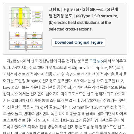
그림 9. | Fig. 9.
(a) 제2형 SIR 구조, (b) 단계
별 전기장 분포 | (a) Type 2 SIR structure,
(b) electric field distributions at the
selected cross-sections.
Download Original Figure
제2형 SIR에서 선로 진행방향에 따른 전기장 분포를
그림 9(b)
에서 보여주고
있다.
AA
′에서는 선로 형태가 평행스트립 선로(parrallel stripline, PSL)로 전
기력선이 선로와 접지면에 집중되고, 양 측면으로 전기력선이 접지면을 돌아 들
어가는 프린징(fringing) 전기장도 분포한다.
BB
′ 에서는 상·하로 분포된 Hi-Z,
Low-Z 스터브는 가운데 접지면을 공유하되, 전기력선은 각각 독립적으로 분포
한다.
CC′
에서는 접지면이 넓어지며 마이크로스트립 선로 형태가 되고
DD
′
에
서는 접합점에서 비아를 통해 스터브가 연결된다.
AA′-DD
′
에서 상층기판 윗면
의 신호선의 폭은 시작(
w
)과 끝(
w
)에서 1.68 mm에서 1.36 mm로 선형적으
s
m
로 줄어들고, 반대로 접지면의 폭은 테이퍼링을 통해 급격히 넓어지면서 마이크
로스트립 선로 형태가 되고, 이때 스터브는 32 Ω의 동일한 임피던스를 유지하
[9]
도록 하였다
. 따라서 진행 방향에 따른 전기장 분포를 통해 평행스트립 선로
에서 마이크로스트립 선로로 전이됨을 확인하였고, 이 과정을 통해 임피던스와