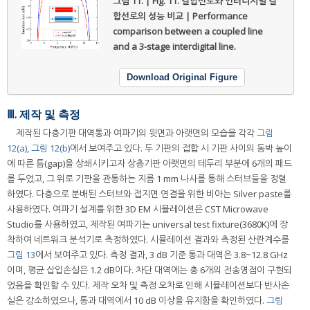
그림 11. | Fig. 11.
결합선로와 인터디지털 결
합선로의 성능 비교 | Performance
comparison between a coupled line
and a 3-stage interdigital line.
Download Original Figure
Ⅲ. 제작 및 측정
제작된 다층기판 대역통과 여파기의 윗면과 아랫면의 모습을 각각
그림
12(a)
,
그림 12(b)
에서 보여주고 있다. 두 기판의 접합 시 기판 사이의 동박 높이
에 따른 틈(gap)을 상쇄시키고자 상층기판 아랫면의 테두리 부분에 6개의 패드
를 두었고, 그 위로 기판을 관통하는 지름 1 mm 나사를 통해 스터브들을 정렬
하였다. 다층으로 분배된 스터브와 접지면 연결을 위한 비아는 Silver paste를
사용하였다. 여파기 설계를 위한 3D EM 시뮬레이션은 CST Microwave
Studio를 사용하였고, 제작된 여파기는 universal test fixture(3680K)에 장
착하여 네트워크 분석기로 측정하였다. 시뮬레이션 결과와 측정된 산란계수를
그림 13
에서 보여주고 있다. 측정 결과, 3 dB 기준 통과 대역은 3.8~12.8 GHz
이며, 평균 삽입손실은 1.2 dB이다. 차단 대역에는 총 6개의 전송영점이 구현되
었음을 확인할 수 있다. 제작 오차 및 측정 오차로 인해 시뮬레이션보다 반사손
실은 감소하였으나, 통과 대역에서 10 dB 이상을 유지함을 확인하였다.
그림