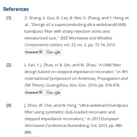
References
[1]
.
Z. Shang, X. Guo, B. Cao, B. Wei, X. Zhang, and Y. Heng, et
al., "Design of a superconducting ultra-wideband(UWB)
bandpass filter with sharp rejection skirts and
miniaturized size,"
IEEE Microwave and Wireless
Components Letters
, vol. 23, no. 2, pp. 72-74, 2013.
[2]
.
L. Fan, Y. J. Zhao, H. B. Qin, and W. Zhao, "A UWB filter
design based on stepped impedance resonator," in
9th
International Symposium on Antennas
,
Propagation and
EM Theory
, Guangzhou, Nov.-Dec. 2010, pp. 974-976.
[3]
.
J. Zhou, W. Che, and W. Feng, "Ultra-wideband bandpass
filter using symmetric stub-loaded resonator and
stepped impedance resonators," in
2013 European
Microwave Conference
, Nuremberg, Oct. 2013, pp. 885-
888.