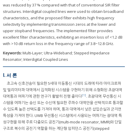
was reduced by 37 % compared with that of conventional SIR filter
structures. Interdigital coupled lines were used to obtain broadband
characteristics, and the proposed filter exhibits high frequency
selectivity by implementing transmission zeros at the lower and
upper stopband frequencies. The implemented filter provides
excellent filter characteristics, exhibiting an insertion loss of <1.2 dB
with >10 dB return loss in the frequency range of 3.8~12.8 GHz.
Keywords:
Multi-Layer; Ultra-Wideband; Stepped Impedance
Resonator; Interdigital Coupled Lines
Ⅰ. 서 론
초고속 신호전송이 필요한 5세대 이동통신 시대의 도래에 따라 마이크로파
및 밀리미터파 대역에서 집적화된 시스템을 구현하기 위해 소형화된 초광대역
[1]
대역통과 여파기에 관한 연구가 활발히 진행 중이다
. 초광대역 무선통신 시
스템용 여파기는 송신 또는 수신에 필요한 주파수 대역만을 선택적으로 통과할
수 있도록 높은 선택도를 가져야 하며, 통과 대역에서 낮은 삽입손실과 군지연
특성을 가져야 한다. UWB 무선통신 시스템에서 사용되는 여파기는 광대역 특
성구현을 위해 주로 다중모드 공진기(multi-mode resonator, MMR)와 단일
구조로 복수의 공진기 역할을 하는 계단형 임피던스 공진기(stepped