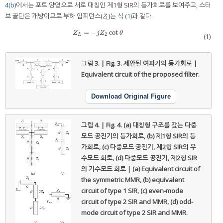
4(b)
에서는 포트 양옆으로 서로 대칭인 제1형 SIR의 등가회로를 보여주고, 스터
브 끝단은 개방이므로 부하 임피던스(
Z
)는
식 (1)
과 같다.
L
=
−
cot
Z
L
=
−
j
Z
2
cot
θ
Z
j
Z
θ
2
L
(1)
그림 3. | Fig. 3.
제안된 여파기의 등가회로 |
Equivalent circuit of the proposed filter.
Download Original Figure
그림 4. | Fig. 4.
(a) 대칭형 구조를 갖는 다중
모드 공진기의 등가회로, (b) 제1형 SIR의 등
가회로, (c) 다중모드 공진기, 제2형 SIR의 우
수모드 회로, (d) 다중모드 공진기, 제2형 SIR
의 기수모드 회로 | (a) Equivalent circuit of
the symmetric MMR, (b) equivalent
circuit of type 1 SIR, (c) even-mode
circuit of type 2 SIR and MMR, (d) odd-
mode circuit of type 2 SIR and MMR.