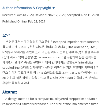
Author Information & Copyright
▼
Received:
Oct 30, 2020
; Revised:
Nov 17, 2020
; Accepted:
Dec 11, 2020
Published Online: Feb 28, 2021
요약
본 논문에서는 계단형 임피던스 공진기(stepped impedance resonator)
를 다층기판 구조로 구현한 새로운 형태의 초광대역(ultra-wideband, UWB)
대역통과 여파기를 제안하였다. 제안된 여파기는 하한 주파수(
f
)와 상한 주파수
l
(
f
)의 저지대역에 전송영점(transmission zero)을 구현하여 높은 선택도를
u
가지면서, 광대역 특성을 구현하기 위해 인터디지털 결합선로(interdigital
coupled line)형태로 설계하였다. 설계된 여파기는 기존 단일평면 계단형 임피
던스 여파기 구조에 비해 약 37 % 소형화되었고, 3.8~12.8 GHz 대역에서 1.2
dB 이하의 적은 삽입 손실을 가지고 통과 대역에서 10 dB 이상의 반사 손실로
우수한 특성을 얻었다.
Abstract
A design method for a compact multilayered stepped impedance
resonator (SIR) filter is proposed. The size of the implemented filter