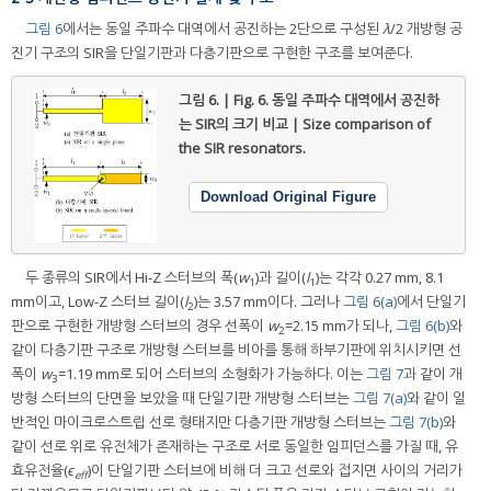
그림 6
에서는 동일 주파수 대역에서 공진하는 2단으로 구성된
λ
/2 개방형 공
진기 구조의 SIR을 단일기판과 다층기판으로 구현한 구조를 보여준다.
그림 6. | Fig. 6.
동일 주파수 대역에서 공진하
는 SIR의 크기 비교 | Size comparison of
the SIR resonators.
Download Original Figure
두 종류의 SIR에서 Hi-Z 스터브의 폭(
w
)과 길이(
l
)는 각각 0.27 mm, 8.1
1
1
mm이고, Low-Z 스터브 길이(
l
)는 3.57 mm이다. 그러나
그림 6(a)
에서 단일기
2
판으로 구현한 개방형 스터브의 경우 선폭이
w
=2.15 mm가 되나,
그림 6(b)
와
2
같이 다층기판 구조로 개방형 스터브를 비아를 통해 하부기판에 위치시키면 선
폭이
w
=1.19 mm로 되어 스터브의 소형화가 가능하다. 이는
그림 7
과 같이 개
3
방형 스터브의 단면을 보았을 때 단일기판 개방형 스터브는
그림 7(a)
와 같이 일
반적인 마이크로스트립 선로 형태지만 다층기판 개방형 스터브는
그림 7(b)
와
같이 선로 위로 유전체가 존재하는 구조로 서로 동일한 임피던스를 가질 때, 유
효유전율(
ϵ
)이 단일기판 스터브에 비해 더 크고 선로와 접지면 사이의 거리가
eff