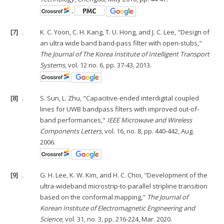
,
[7]
.
K. C. Yoon, C. H. Kang, T. U. Hong, and J. C. Lee, "Design of
an ultra wide band band-pass filter with open-stubs,"
The Journal of The Korea Institute of Intelligent Transport
Systems
, vol. 12 no. 6, pp. 37-43, 2013.
[8]
.
S. Sun, L. Zhu, "Capacitive-ended interdigital coupled
lines for UWB bandpass filters with improved out-of-
band performances,"
IEEE Microwave and Wireless
Components Letters
, vol. 16, no. 8, pp. 440-442, Aug.
2006.
[9]
.
G. H. Lee, K. W. Kim, and H. C. Choi, "Development of the
ultra-wideband microstrip-to-parallel stripline transition
based on the conformal mapping,"
The Journal of
Korean Institute of Electromagnetic Engineering and
Science
, vol. 31, no. 3, pp. 216-224, Mar. 2020.