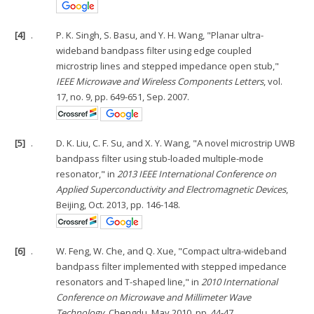
[4]
.
P. K. Singh, S. Basu, and Y. H. Wang, "Planar ultra-
wideband bandpass filter using edge coupled
microstrip lines and stepped impedance open stub,"
IEEE Microwave and Wireless Components Letters
, vol.
17, no. 9, pp. 649-651, Sep. 2007.
[5]
.
D. K. Liu, C. F. Su, and X. Y. Wang, "A novel microstrip UWB
bandpass filter using stub-loaded multiple-mode
resonator," in
2013 IEEE International Conference on
Applied Superconductivity and Electromagnetic Devices
,
Beijing, Oct. 2013, pp. 146-148.
[6]
.
W. Feng, W. Che, and Q. Xue, "Compact ultra-wideband
bandpass filter implemented with stepped impedance
resonators and T-shaped line," in
2010 International
Conference on Microwave and Millimeter Wave
Technology
, Chengdu, May 2010, pp. 44-47.