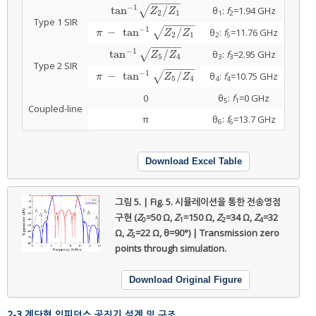
−
−
−
−
−
−
1
tan
/
√
θ
:
f
=1.94 GHz
tan
−
1
Z
2
/
Z
1
Z
Z
2
1
1
2
Type 1 SIR
−
−
−
−
−
−
1
−
tan
/
√
θ
:
f
=11.76 GHz
π
−
tan
−
1
Z
2
/
Z
1
π
Z
Z
2
1
2
5
−
−
−
−
−
−
1
tan
/
√
θ
:
f
=2.95 GHz
tan
−
1
Z
5
/
Z
4
Z
Z
5
4
3
3
Type 2 SIR
−
−
−
−
−
−
1
−
tan
/
√
θ
:
f
=10.75 GHz
π
−
tan
−
1
Z
5
/
Z
4
π
Z
Z
5
4
4
4
0
θ
:
f
=0 GHz
5
1
Coupled-line
π
θ
:
f
=13.7 GHz
6
6
Download Excel Table
그림 5. | Fig. 5.
시뮬레이션을 통한 전송영점
구현 (
Z
=50 Ω,
Z
=150 Ω,
Z
=34 Ω,
Z
=32
0
1
2
4
Ω,
Z
=22 Ω, θ=90°) | Transmission zero
5
points through simulation.
Download Original Figure
2-3 계단형 임피던스 공진기 설계 및 구조