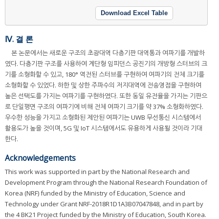
Download Excel Table
Ⅳ. 결 론
본 논문에서는 새로운 구조의 초광대역 다층기판 대역통과 여파기를 개발하
였다. 다층기판 구조를 사용하여 계단형 임피던스 공진기의 개방형 스터브의 크
기를 소형화할 수 있고, 180° 역전된 스터브를 구현하여 여파기의 전체 크기를
소형화할 수 있었다. 하한 및 상한 주파수의 저지대역에 전송영점을 구현하여
높은 선택도를 가지는 여파기를 구현하였다. 또한 동일 유전율을 가지는 기판으
로 단일평면 구조의 여파기에 비해 전체 여파기 크기를 약 37% 소형화하였다.
우수한 성능을 가지고 소형화된 제안된 여파기는 UWB 무선통신 시스템에서
활용도가 높을 것이며, 5G 및 IoT 시스템에서도 유용하게 사용될 것이라 기대
한다.
Acknowledgements
This work was supported in part by the National Research and
Development Program through the National Research Foundation of
Korea (NRF) funded by the Ministry of Education, Science and
Technology under Grant NRF-2018R1D1A3B07047848, and in part by
the 4 BK21 Project funded by the Ministry of Education, South Korea.