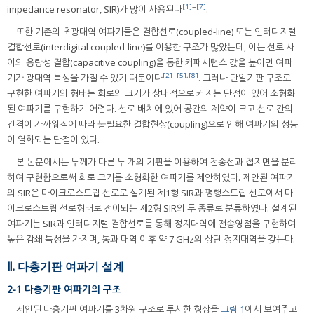
[1]
~
[7]
impedance resonator, SIR)가 많이 사용된다
.
또한 기존의 초광대역 여파기들은 결합선로(coupled-line) 또는 인터디지털
결합선로(interdigital coupled-line)를 이용한 구조가 많았는데, 이는 선로 사
이의 용량성 결합(capacitive coupling)을 통한 커패시턴스 값을 높이면 여파
[2]
~
[5]
,
[8]
기가 광대역 특성을 가질 수 있기 때문이다
. 그러나 단일기판 구조로
구현한 여파기의 형태는 회로의 크기가 상대적으로 커지는 단점이 있어 소형화
된 여파기를 구현하기 어렵다. 선로 배치에 있어 공간의 제약이 크고 선로 간의
간격이 가까워짐에 따라 불필요한 결합현상(coupling)으로 인해 여파기의 성능
이 열화되는 단점이 있다.
본 논문에서는 두께가 다른 두 개의 기판을 이용하여 전송선과 접지면을 분리
하여 구현함으로써 회로 크기를 소형화한 여파기를 제안하였다. 제안된 여파기
의 SIR은 마이크로스트립 선로로 설계된 제1형 SIR과 평행스트립 선로에서 마
이크로스트립 선로형태로 전이되는 제2형 SIR의 두 종류로 분류하였다. 설계된
여파기는 SIR과 인터디지털 결합선로를 통해 정지대역에 전송영점을 구현하여
높은 감쇄 특성을 가지며, 통과 대역 이후 약 7 GHz의 상단 정지대역을 갖는다.
Ⅱ. 다층기판 여파기 설계
2-1 다층기판 여파기의 구조
제안된 다층기판 여파기를 3차원 구조로 투시한 형상을
그림 1
에서 보여주고