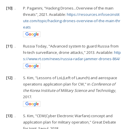
[10]
.
P. Paganini, "Hacking Drones...Overview of the main
threats", 2021. Available:
https://resources.infosecinstit
ute.com/topic/hacking-drones-overview-of-the-main-thr
eats
[11]
.
Russia Today, "Advanced system to guard Russia from
hi-tech surveillance, drone attacks," 2013. Available:
http
s://www.rt.com/news/russia-radar-jammer-drones-864/
[12]
.
S. Kim, "Lessons of LoL(Left of Launch) and aerospace
operations application plan for CW," in
Conference of
the Korea Institute of Military Science and Technology
,
2017.
[13]
.
S. Kim, "CEW(Cyber Electronic Warfare) concept and
application plan for military operation," Great Debate
for Joint, Seoul, 2018.