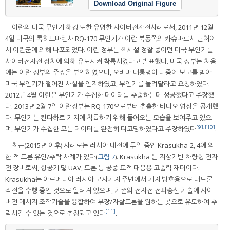
Download Original Figure
이란의 미국 무인기 해킹 또한 유명한 사이버전자전사례로써, 2011년 12월
4일 미국의 록히드마틴사 RQ-170 무인기가 이란 북동쪽의 카슈마르시 근처에
서 이란군에 의해 나포되었다. 이란 정부는 핵시설 정찰 중이던 미국 무인기를
사이버전자전 장치에 의해 유도시켜 착륙시켰다고 발표했다. 미국 정부는 처음
에는 이란 정부의 주장을 부인하였으나, 오바마 대통령이 나중에 보고를 받아
미국 무인기가 떨어진 사실을 인지하였고, 무인기를 돌려달라고 요청하였다.
2012년 4월 이란은 무인기가 수집한 데이터를 추출하는데 성공했다고 주장했
다. 2013년 2월 7일 이란정부는 RQ-170으로부터 추출한 비디오 영상을 공개했
다. 무인기는 칸다하르 기지에 착륙하기 위해 들어오는 모습을 보여주고 있으
[9]
,
[10]
며, 무인기가 수집한 모든 데이터를 완전히 디코딩하였다고 주장하였다
.
최근(2015년 이후) 사례로는 러시아 내전에 투입 중인 Krasukha-2, 4에 의
한 적 드론 유인/추락 사례가 있다(
그림 7
). Krasukha 는 지상기반 차량형 전자
전 장비로써, 항공기 및 UAV, 드론 등 공중 표적 대응용 고출력 재머이다.
Krasukha는 아르메니아 러시아 군사기지 주변에서 기지 방호용으로 대드론
작전을 수행 중인 것으로 알려져 있으며, 기존의 전자전 전파송신 기술에 사이
버전 메시지 조작기술을 융합하여 무장/자살드론을 원하는 곳으로 유도하여 추
[11]
락시킬 수 있는 것으로 추정되고 있다
.