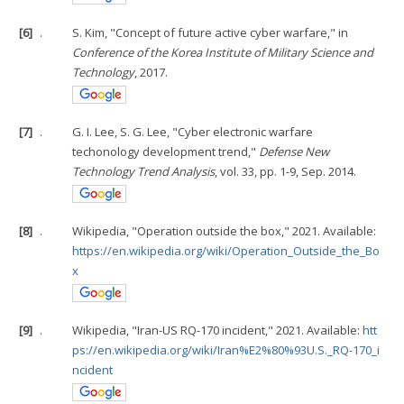
[6]
.
S. Kim, "Concept of future active cyber warfare," in
Conference of the Korea Institute of Military Science and
Technology
, 2017.
[7]
.
G. I. Lee, S. G. Lee, "Cyber electronic warfare
techonology development trend,"
Defense New
Technology Trend Analysis
, vol. 33, pp. 1-9, Sep. 2014.
[8]
.
Wikipedia, "Operation outside the box," 2021. Available:
https://en.wikipedia.org/wiki/Operation_Outside_the_Bo
x
[9]
.
Wikipedia, "Iran-US RQ-170 incident," 2021. Available:
htt
ps://en.wikipedia.org/wiki/Iran%E2%80%93U.S._RQ-170_i
ncident