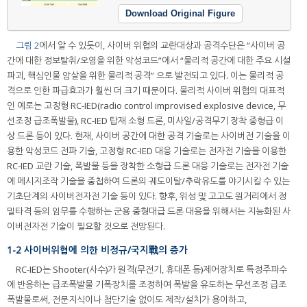
Download Original Figure
그림 2
에서 알 수 있듯이, 사이버 위협의 교란대상과 공격수단은 “사이버 공
간에 대한 정보탈취/오염을 위한 악성코드”에서 “물리적 공간에 대한 주요 시설
파괴, 핵심인물 암살을 위한 물리적 공격” 으로 발전되고 있다. 이는 물리적 공
격으로 인한 파급효과가 훨씬 더 크기 때문이다. 물리적 사이버 위협의 대표적
인 예로는 고정형 RC-IED(radio control improvised explosive device, 무
선조정 급조폭발물), RC-IED 탑재 소형 드론, 미사일/공격무기 장착 중형급 이
상 드론 등이 있다. 현재, 사이버 공간에 대한 공격 기술로는 사이버전 기술을 이
용한 악성코드 전파 기술, 고정형 RC-IED 대응 기술로는 전자전 기술을 이용한
RC-IED 교란 기술, 폭발물 등을 장착한 소형급 드론 대응 기술로는 전자전 기술
에 메시지조작 기술을 중첩하여 드론의 궤도이탈/추락유도를 야기시킬 수 있는
기초단계의 사이버전자전 기술 등이 있다. 향후, 위성 및 고고도 원거리에서 정
밀타격 등의 임무를 수행하는 군용 중형대급 드론 대응을 위해서는 지능화된 사
이버전자전 기술이 필요할 것으로 전망된다.
1-2 사이버위협에 의한 비정규/국지戰의 증가
RC-IED는 Shooter(사수)가 원격(무전기, 휴대폰 등)제어장치로 특정주파수
에 반응하는 급조폭발물 기폭장치를 조정하여 폭발을 유도하는 무선조정 급조
폭발물로써, 전문지식이나 첨단기술 없이도 제작/설치가 용이하고,