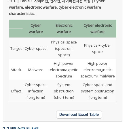
표 1. | Table 1.
사이버전, 전자전, 사이버전자전 특징 | Cyber
warfare, electronic warfare, cyber electronic warfare
characteristics.
Cyber
Electronic
Cyber electronic
warfare
warfare
warfare
Physical space
Physical+ cyber
Target
Cyber space
(spectrum
space
space)
High power
High power
Attack
Malware
electromagnetic
electromagnetic
spectrum
spectrum+ malware
Cyber space
System
Cyber space and
Effect
infection
obstruction
system obstruction
(long term)
(short term)
(long term)
Download Excel Table
2-2 해외동향 및 사례