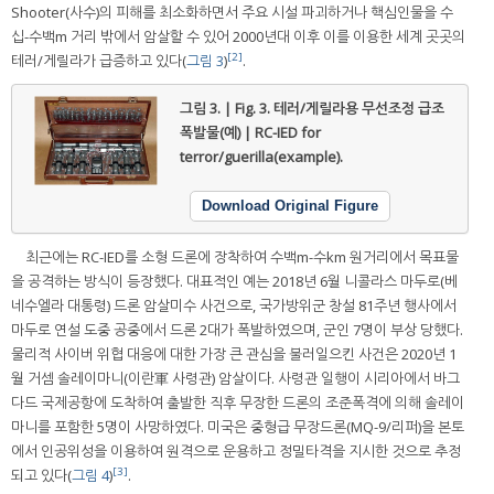
Shooter(사수)의 피해를 최소화하면서 주요 시설 파괴하거나 핵심인물을 수
십-수백m 거리 밖에서 암살할 수 있어 2000년대 이후 이를 이용한 세계 곳곳의
[2]
테러/게릴라가 급증하고 있다(
그림 3
)
.
그림 3. | Fig. 3.
테러/게릴라용 무선조정 급조
폭발물(예) | RC-IED for
terror/guerilla(example).
Download Original Figure
최근에는 RC-IED를 소형 드론에 장착하여 수백m-수km 원거리에서 목표물
을 공격하는 방식이 등장했다. 대표적인 예는 2018년 6월 니콜라스 마두로(베
네수엘라 대통령) 드론 암살미수 사건으로, 국가방위군 창설 81주년 행사에서
마두로 연설 도중 공중에서 드론 2대가 폭발하였으며, 군인 7명이 부상 당했다.
물리적 사이버 위협 대응에 대한 가장 큰 관심을 불러일으킨 사건은 2020년 1
월 거셈 솔레이마니(이란軍 사령관) 암살이다. 사령관 일행이 시리아에서 바그
다드 국제공항에 도착하여 출발한 직후 무장한 드론의 조준폭격에 의해 솔레이
마니를 포함한 5명이 사망하였다. 미국은 중형급 무장드론(MQ-9/리퍼)을 본토
에서 인공위성을 이용하여 원격으로 운용하고 정밀타격을 지시한 것으로 추정
[3]
되고 있다(
그림 4
)
.