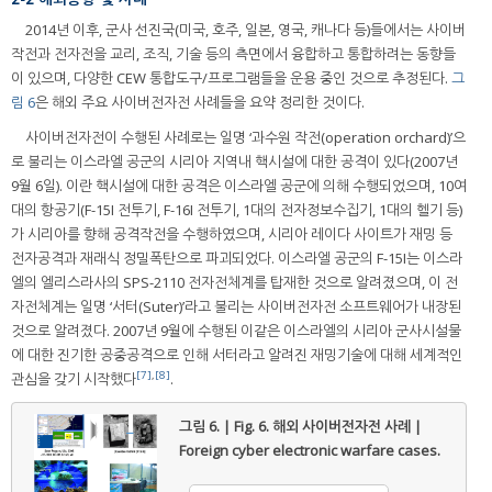
2014년 이후, 군사 선진국(미국, 호주, 일본, 영국, 캐나다 등)들에서는 사이버
작전과 전자전을 교리, 조직, 기술 등의 측면에서 융합하고 통합하려는 동향들
이 있으며, 다양한 CEW 통합도구/프로그램들을 운용 중인 것으로 추정된다.
그
림 6
은 해외 주요 사이버전자전 사례들을 요약 정리한 것이다.
사이버전자전이 수행된 사례로는 일명 ‘과수원 작전(operation orchard)’으
로 불리는 이스라엘 공군의 시리아 지역내 핵시설에 대한 공격이 있다(2007년
9월 6일). 이란 핵시설에 대한 공격은 이스라엘 공군에 의해 수행되었으며, 10여
대의 항공기(F-15I 전투기, F-16I 전투기, 1대의 전자정보수집기, 1대의 헬기 등)
가 시리아를 향해 공격작전을 수행하였으며, 시리아 레이다 사이트가 재밍 등
전자공격과 재래식 정밀폭탄으로 파괴되었다. 이스라엘 공군의 F-15I는 이스라
엘의 엘리스라사의 SPS-2110 전자전체계를 탑재한 것으로 알려졌으며, 이 전
자전체계는 일명 ‘서터(Suter)’라고 불리는 사이버전자전 소프트웨어가 내장된
것으로 알려졌다. 2007년 9월에 수행된 이같은 이스라엘의 시리아 군사시설물
에 대한 진기한 공중공격으로 인해 서터라고 알려진 재밍기술에 대해 세계적인
[7]
,
[8]
관심을 갖기 시작했다
.
그림 6. | Fig. 6.
해외 사이버전자전 사례 |
Foreign cyber electronic warfare cases.