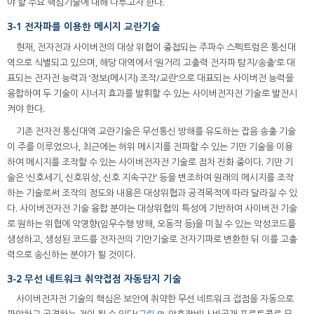
야 할 주요 핵심기술에 대해 다루고자 한다.
3-1 전자파를 이용한 메시지 교란기술
현재, 전자전과 사이버전의 대상 위협이 중첩되는 주파수 스펙트럼은 통신대
역으로 식별되고 있으며, 해당 대역에서 ‘원거리 고출력 전자파 탐지/송출’로 대
표되는 전자전 능력과 ‘정보(메시지) 조작/교란’으로 대표되는 사이버전 능력을
융합하여 두 기술이 시너지 효과를 발휘할 수 있는 사이버전자전 기술로 발전시
켜야 한다.
기존 전자전 통신대역 교란기술은 무선통신 방해를 유도하는 잡음 송출 기술
이 주를 이루었으나, 최근에는 허위 메시지를 전파할 수 있는 기만 기술을 이용
하여 메시지를 조작할 수 있는 사이버전자전 기술로 점차 진화 중이다. 기만 기
술은 ‘신호세기, 신호위상, 신호 지속구간’ 등을 변조하여 원래의 메시지를 조작
하는 기술로써 조작의 정도와 내용은 대상위협과 공격목적에 따라 달라질 수 있
다. 사이버전자전 기술 융합 분야는 대상위협의 특성에 기반하여 사이버전 기술
로 원하는 위협에 악영향(임무수행 방해, 오동작 등)을 미칠 수 있는 악성코드를
생성하고, 생성된 코드를 전자전의 기만기술로 전자기파로 변환한 뒤 이를 고출
력으로 송신하는 분야가 될 것이다.
3-2 무선 네트워크 취약접점 자동탐지 기술
사이버전자전 기술의 핵심은 보안에 취약한 무선 네트워크 접점을 자동으로