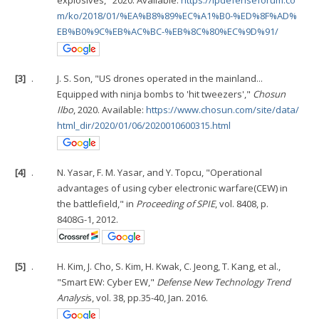
m/ko/2018/01/%EA%B8%89%EC%A1%B0-%ED%8F%AD%
EB%B0%9C%EB%AC%BC-%EB%8C%80%EC%9D%91/
[3]
.
J. S. Son, "US drones operated in the mainland...
Equipped with ninja bombs to 'hit tweezers',"
Chosun
Ilbo
, 2020. Available:
https://www.chosun.com/site/data/
html_dir/2020/01/06/2020010600315.html
[4]
.
N. Yasar, F. M. Yasar, and Y. Topcu, "Operational
advantages of using cyber electronic warfare(CEW) in
the battlefield," in
Proceeding of SPIE
, vol. 8408, p.
8408G-1, 2012.
[5]
.
H. Kim, J. Cho, S. Kim, H. Kwak, C. Jeong, T. Kang, et al.,
"Smart EW: Cyber EW,"
Defense New Technology Trend
Analysi
s, vol. 38, pp.35-40, Jan. 2016.