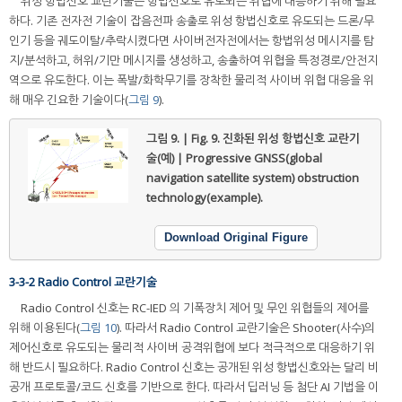
위성 항법신호 교란기술은 항법신호로 유도되는 위협에 대응하기 위해 필요
하다. 기존 전자전 기술이 잡음전파 송출로 위성 항법신호로 유도되는 드론/무
인기 등을 궤도이탈/추락시켰다면 사이버전자전에서는 항법위성 메시지를 탐
지/분석하고, 허위/기만 메시지를 생성하고, 송출하여 위협을 특정경로/안전지
역으로 유도한다. 이는 폭발/화학무기를 장착한 물리적 사이버 위협 대응을 위
해 매우 긴요한 기술이다(
그림 9
).
그림 9. | Fig. 9.
진화된 위성 항법신호 교란기
술(예) | Progressive GNSS(global
navigation satellite system) obstruction
technology(example).
Download Original Figure
3-3-2 Radio Control 교란기술
Radio Control 신호는 RC-IED 의 기폭장치 제어 및 무인 위협들의 제어를
위해 이용된다(
그림 10
). 따라서 Radio Control 교란기술은 Shooter(사수)의
제어신호로 유도되는 물리적 사이버 공격위협에 보다 적극적으로 대응하기 위
해 반드시 필요하다. Radio Control 신호는 공개된 위성 항법신호와는 달리 비
공개 프로토콜/코드 신호를 기반으로 한다. 따라서 딥러닝 등 첨단 AI 기법을 이