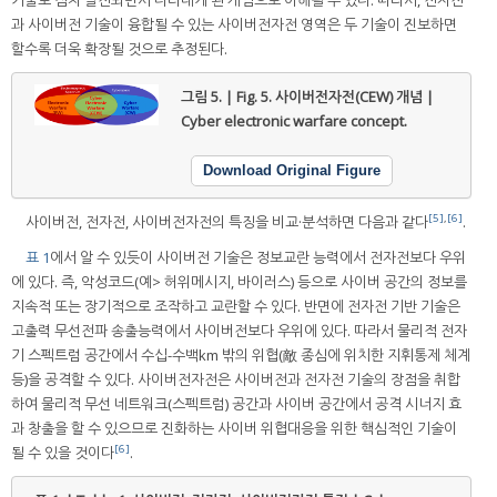
과 사이버전 기술이 융합될 수 있는 사이버전자전 영역은 두 기술이 진보하면
할수록 더욱 확장될 것으로 추정된다.
그림 5. | Fig. 5.
사이버전자전(CEW) 개념 |
Cyber electronic warfare concept.
Download Original Figure
[5]
,
[6]
사이버전, 전자전, 사이버전자전의 특징을 비교·분석하면 다음과 같다
.
표 1
에서 알 수 있듯이 사이버전 기술은 정보교란 능력에서 전자전보다 우위
에 있다. 즉, 악성코드(예> 허위메시지, 바이러스) 등으로 사이버 공간의 정보를
지속적 또는 장기적으로 조작하고 교란할 수 있다. 반면에 전자전 기반 기술은
고출력 무선전파 송출능력에서 사이버전보다 우위에 있다. 따라서 물리적 전자
기 스펙트럼 공간에서 수십-수백km 밖의 위협(敵 종심에 위치한 지휘통제 체계
등)을 공격할 수 있다. 사이버전자전은 사이버전과 전자전 기술의 장점을 취합
하여 물리적 무선 네트워크(스펙트럼) 공간과 사이버 공간에서 공격 시너지 효
과 창출을 할 수 있으므로 진화하는 사이버 위협대응을 위한 핵심적인 기술이
[6]
될 수 있을 것이다
.