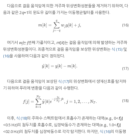
다음으로 걸음 움직임에 의한 저주파 위상변화성분들을 제거하기 위하여, 다
음과 같은 2
q
+1의 윈도우 길이를 가지는 이동평균필터를 사용한다.
q
∑
(16)
[
]
=
[
]
+
,
m
[
k
]
=
∑
j
=
−
q
q
w
j
y
[
k
]
+
j
,
m
k
w
y
k
j
j
=
−
j
q
여기서
w
는 j번째 가중치이고,
m
[
k
]는 걸음 움직임에 의해 발생하는 저주파
j
위상변화성분들이다. 최종적으로 걸음 움직임을 보상한 위상변화는
식 (15)
및
(16)
을 사용하여 다음과 같이 정의된다.
ˆ
[
]
=
[
]
−
[
]
.
y
^
[
k
]
=
y
[
k
]
−
m
[
k
]
.
y
k
y
k
m
k
(17)
다음으로 걸음 움직임이 보상된
식 (17)
의 위상변화에서 생체신호를 탐지하
기 위하여 푸리에 변환을 다음과 같이 수행한다.
N
2
T
π
∑
−
j
j
k
(18)
ˆ
[
]
=
[
]
,
=
1
,
2
,
…
,
.
f
[
j
]
=
∑
k
=
1
N
T
y
^
[
k
]
e
−
j
2
π
N
T
j
k
,
j
=
1
,
2
,
…
,
N
T
.
N
f
j
y
k
e
j
N
T
T
=
1
k
이후,
식 (18)
의 주파수 스펙트럼에서 호흡수가 존재하는 대역(e.g., 0<
f
[
j
]
<0.5 Hz)의 첨두치를 호흡수로, 심장박동수가 존재하는 대역(e.g., 1.0<
f
[
j
]
<02.0 Hz)의 첨두치를 심장박동수로 각각 탐지한다. 하지만,
식 (16)
의 이동평