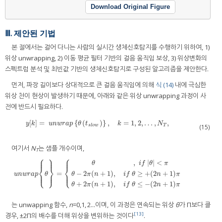
Download Original Figure
Ⅲ. 제안된 기법
본 절에서는 걸어 다니는 사람의 실시간 생체신호탐지를 수행하기 위하여, 1)
위상 unwrapping, 2) 이동 평균 필터 기반의 걸음 움직임 보상, 3) 위상변화의
스펙트럼 분석 및 최빈값 기반의 생체신호탐지로 구성된 알고리즘을 제안한다.
먼저, 파장 길이보다 상대적으로 큰 걸음 움직임에 의해
식 (14)
내에 극심한
위상 천이 현상이 발생하기 때문에, 아래와 같은 위상 unwrapping 과정이 사
전에 반드시 필요하다.
[
]
=
{
(
)
}
,
=
1
,
2
,
…
,
,
y
[
k
]
=
u
n
w
r
a
p
{
θ
(
t
s
l
o
w
)
}
,
k
=
1
,
2
,
…
,
N
T
,
y
k
u
n
w
r
a
p
θ
t
k
N
s
l
o
w
T
(15)
여기서
N
는 샘플 개수이며,
T
⎧
⎫
⎧
⎪
⎪
⎪
,
|
|
<
θ
i
f
θ
π
⎨
⎬
⎨
=
−
2
(
+
1
)
,
≥
+
(
2
+
1
)
⎩
⎭
⎩
u
n
w
r
a
p
{
θ
}
=
{
θ
,
i
f
|
θ
|
<
π
θ
−
2
π
(
n
+
1
)
,
i
f
θ
≥
+
(
2
n
+
1
)
π
θ
+
2
π
(
n
+
1
)
,
i
f
θ
≤
−
(
2
n
+
1
)
π
⎪
⎪
⎪
u
n
w
r
a
p
θ
θ
π
n
i
f
θ
n
π
+
2
(
+
1
)
,
≤
−
(
2
+
1
)
θ
π
n
i
f
θ
n
π
는 unwapping 함수,
n
=0,1, 2...이며, 이 과정은 연속되는 위상
θ
가 Π보다 클
[13]
경우, ±2Π의 배수를 더해 위상을 변위하는 것이다
.