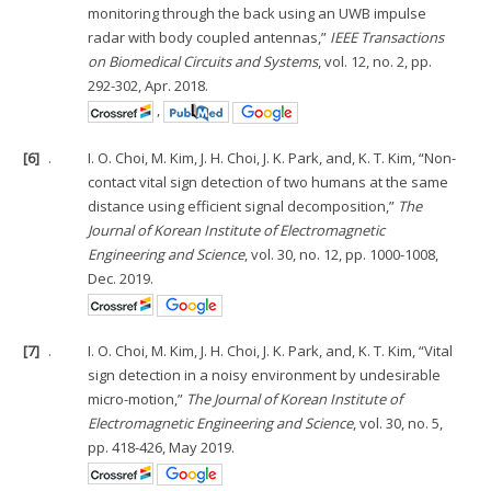
monitoring through the back using an UWB impulse
radar with body coupled antennas,”
IEEE Transactions
on Biomedical Circuits and Systems
, vol. 12, no. 2, pp.
292-302, Apr. 2018.
,
[6]
.
I. O. Choi, M. Kim, J. H. Choi, J. K. Park, and, K. T. Kim, “Non-
contact vital sign detection of two humans at the same
distance using efficient signal decomposition,”
The
Journal of Korean Institute of Electromagnetic
Engineering and Science
, vol. 30, no. 12, pp. 1000-1008,
Dec. 2019.
[7]
.
I. O. Choi, M. Kim, J. H. Choi, J. K. Park, and, K. T. Kim, “Vital
sign detection in a noisy environment by undesirable
micro-motion,”
The Journal of Korean Institute of
Electromagnetic Engineering and Science
, vol. 30, no. 5,
pp. 418-426, May 2019.