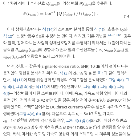
이 1차원 레이다 수신신호
s
(
t
)의 위상 변화
θ
(
t
)을 추출한다.
slow
slow
−
1
(
)
=
tan
{
(
)
/
(
)
}
.
θ
(
t
s
l
o
w
)
=
tan
−
1
{
Q
(
t
s
l
o
w
)
/
I
(
t
s
l
o
w
)
}
.
θ
t
Q
t
I
t
s
l
o
w
s
l
o
w
s
l
o
w
(14)
이때 생체신호탐지는
식 (14)
의 스펙트럼 분석을 통해
식 (1)
의 호흡수
f
와
r
0
[4]
~
[10]
식 (2)
의 심장박동수 f
0을 추정하는 것이다. 하지만, 기존 기법들
의 경우
c
와 달리, 걸어 다니는 사람의 생체신호탐지를 수행하기 위해서는 1) 걸어 다니는
움직임
R
(
t
)의 영향과 2) 손과 발의 수신신호들 (i.e.,
s
(
t
) 및
walking
slow
hand
slow
s
(
t
))의 영향을 반드시 고려해야 한다.
foot
slow
먼저, 신호 대 잡음비(signal-to-noise ratio, SNR) 10 dB에서 걸어 다니는
움직임의 영향을 분석하기 위하여,
식 (3)
의
d
,
v
및
a
를
표 1
과 같이 입력하
0
0
0
면서,
식 (11)
에 대한 위상변화 및 위상의 스펙트럼을 분석하였다.
그림 4(a)
,
그
림 4(c)
,
그림 4(e)
는
식 (11)
에 대한 위상변화이며,
그림 4(b)
,
그림 4(d)
,
그림
4(f)
는 위상변화에 대한 스펙트럼이다. 이때, 속도, 가속도 영향 없이 레이다와
표적 간의 거리 차이
d
=2
m
만 있을 경우, 위상 천이
θ
=(4
Π
/
λ
)(
d
)=100°가 발
0
0
0
생하였으며, 스펙트럼에서는 DC(direct current) 주파수 성분이 추가적으로 발
(-4)
생하였다(
그림 4(a), (b)
참조). 다음으로 속도
v
=−5×10
및 가속도
0
(-5)
a
=-1×10
의 영향이 각각 있을 경우,
그림 4(c) 및 (e)
와 같이 위상 선형변조
0
2
θ
(
t
)=(4Π/λ)(
v
t
) 및 위상 비선형변조
θ
(
t
)=(4
Π
/
λ
)(0.5
a
t
)가 발생함을 알 수 있
0
0
었다. 특히, 미세한 속도 및 가속도 영향에 의해 스펙트럼 내 저주파 성분들이 발