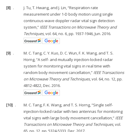
[8]
.
J. Tu, T. Hwang, and J. Lin, “Respiration rate
measurement under 1-D body motion using single
continuous-wave doppler radar vital sign detection
system,”
IEEE Transactions on Microwave Theory and
Techniques
, vol. 64, no. 6, pp. 1937-1946, Jun. 2016.
[9]
.
M. C. Tang, C. Y. Kuo, D. C. Wun, F. K. Wang, and T. S.
Horng, “A self- and mutually injection-locked radar
system for monitoring vital signs in real time with
random body movement cancellation,”
IEEE Transactions
on Microwave Theory and Techniques
, vol. 64, no. 12, pp.
4812-4822, Dec. 2016.
[10]
.
M. C. Tang, F. K. Wang, and T. S. Horng, “Single self-
injection-locked radar with two antennas for monitoring
vital signs with large body movement cancellation,”
IEEE
Transactions on Microwave Theory and Techniques
, vol.
65, no. 12, pp. 5324-5333, Dec. 2017.