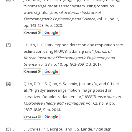
“Short-range radar sensor system using continuos
wave signals,”
Journal of Korean Institute of
Electromagnetic Engineering and Science
, vol. 31, no. 2,
pp. 143-153, Feb. 2020.
[3]
.
I. C. Ko, H. C. Park, “Apnea detection and respiration rate
estimation using IR-UWB radar signals,”
Journal of
Korean Institute of Electromagnetic Engineering and
Science
, vol. 28, no. 10, pp. 802-809, Oct. 2017.
[4]
.
Q. Lv, D. Ye, S. Qiao, Y. Salamin, J. Huangfu, and C. Li, et
al., “High dynamic-range motion imaging based on
linearized Doppler radar sensor,”
IEEE Transactions on
Microwave Theory and Techniques
, vol. 62, no. 9, pp.
1837-1846, Sep. 2014.
[5]
.
E. Schires, P. Georgiou, and T. S. Lande, “Vital sign