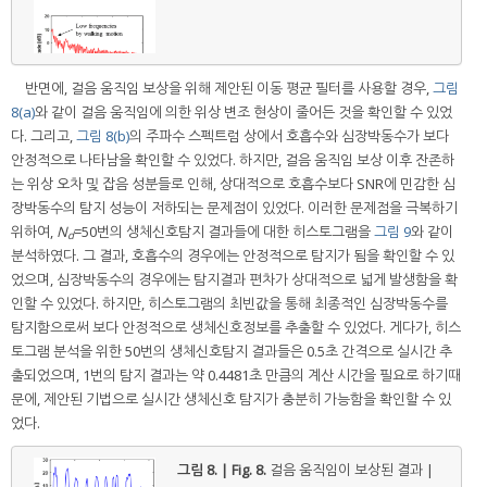
반면에, 걸음 움직임 보상을 위해 제안된 이동 평균 필터를 사용할 경우,
그림
8(a)
와 같이 걸음 움직임에 의한 위상 변조 현상이 줄어든 것을 확인할 수 있었
다. 그리고,
그림 8(b)
의 주파수 스펙트럼 상에서 호흡수와 심장박동수가 보다
안정적으로 나타남을 확인할 수 있었다. 하지만, 걸음 움직임 보상 이후 잔존하
는 위상 오차 및 잡음 성분들로 인해, 상대적으로 호흡수보다 SNR에 민감한 심
장박동수의 탐지 성능이 저하되는 문제점이 있었다. 이러한 문제점을 극복하기
위하여,
N
=50번의 생체신호탐지 결과들에 대한 히스토그램을
그림 9
와 같이
d
분석하였다. 그 결과, 호흡수의 경우에는 안정적으로 탐지가 됨을 확인할 수 있
었으며, 심장박동수의 경우에는 탐지결과 편차가 상대적으로 넓게 발생함을 확
인할 수 있었다. 하지만, 히스토그램의 최빈값을 통해 최종적인 심장박동수를
탐지함으로써 보다 안정적으로 생체신호정보를 추출할 수 있었다. 게다가, 히스
토그램 분석을 위한 50번의 생체신호탐지 결과들은 0.5초 간격으로 실시간 추
출되었으며, 1번의 탐지 결과는 약 0.4481초 만큼의 계산 시간을 필요로 하기때
문에, 제안된 기법으로 실시간 생체신호 탐지가 충분히 가능함을 확인할 수 있
었다.
그림 8. | Fig. 8.
걸음 움직임이 보상된 결과 |