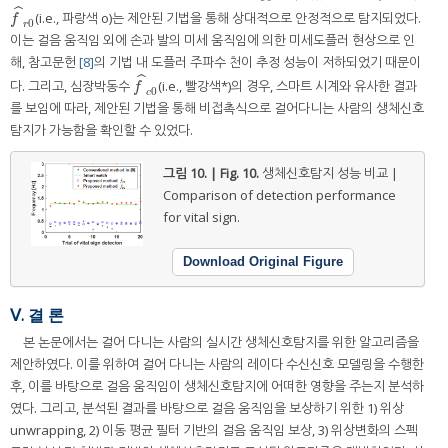
ˆ
(i.e., 파랑색 o)는 제안된 기법을 통해 상대적으로 안정적으로 탐지되었다.
f
^
r
0
f
0
r
이는 걸음 움직임 외에 손과 발의 미세 움직임에 의한 미세도플러 현상으로 인
해, 참고문헌
[8]
의 기법 내 도플러 주파수 천이 추정 성능이 저하되었기 때문이
ˆ
다. 그리고, 심장박동수
(i.e., 빨강색*)의 경우, 스마트 시계와 유사한 결과
f
^
c
0
f
0
c
를 보임에 따라, 제안된 기법을 통해 비접촉식으로 걸어다니는 사람의 생체신호
탐지가 가능함을 확인할 수 있었다.
그림 10. | Fig. 10.
생체신호탐지 성능 비교 |
Comparison of detection performance
for vital sign.
Download Original Figure
Ⅴ. 결 론
본 논문에서는 걸어 다니는 사람의 실시간 생체신호탐지를 위한 알고리즘을
제안하였다. 이를 위하여 걸어 다니는 사람의 레이다 수신신호 모델링을 수행한
후, 이를 바탕으로 걸음 움직임이 생체신호탐지에 어떠한 영향을 주는지 분석하
였다. 그리고, 분석된 결과를 바탕으로 걸음 움직임을 보상하기 위한 1) 위상
unwrapping, 2) 이동 평균 필터 기반의 걸음 움직임 보상, 3) 위상변화의 스펙