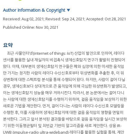
Author Information & Copyright
▼
Received:
Aug 02, 2021
; Revised:
Sep 24, 2021
; Accepted:
Oct 28, 2021
Published Online: Nov 30, 2021
요약
최근 사물인터넷(internet of things: IoT) 산업의 발전으로 인하여, 레이다
센서를 활용한 실내 재실자의 비접촉식 생체신호탐지 연구가 활발히 진행되어
왔다. 이때, 대부분의 생체신호탐지 연구들은 폐와 심장에 의한 미세한 움직임
만 가지는 정지한 사람의 레이다 수신신호로부터 위상변화를 추출한 후, 이 위
상변화에 대한 스펙트럼 분석을 통해 수행되어 왔다. 하지만, 사람이 걸어 다닐
경우, 생체신호보다 상대적으로 큰 움직임에 의해 극심한 위상변화가 발생되고,
이는 생체신호탐지 성능을 매우 저하시킨다. 따라서, 본 논문에서는 걸어 다니
는 사람에 대한 생체신호탐지를 수행하기 위하여, 걸음 움직임을 보상하기 위한
새로운 기법을 제안한다. 먼저, 걸어 다니는 사람의 레이다 수신신호 모델링을
수행한 후, 이를 사용하여 생체신호탐지에 대한 걸음 움직임의 영향을 면밀히
분석한다. 그리고 앞서 분석된 결과들을 바탕으로 걸음 움직임을 실시간 보상하
기 위한 이동평균필터 및 최빈값 기반의 알고리즘을 새로 제안한다. 상용 IR-
UWB (impulse-radio ultra-wideband) 레이다를 활용한 실험을 통해, 제안