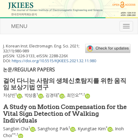
MENU
T
o
g
g
J. Korean Inst. Electromagn. Eng. Sci.
2021
;
l
32
(
11
):
980
-
989
e
pISSN: 1226-3133, eISSN: 2288-226X
n
DOI:
https://doi.org/10.5515/KJKIEES.2021.32.11.980
a
논문/REGULAR PAPERS
v
i
걸어 다니는 사람의 생체신호탐지를 위한 움직
g
임 보상기법 연구
a
t
1
1
*
**
,
†
차상빈
,
박상홍
,
김경태
,
최인오
i
o
A Study on Motion Compensation for the
n
Vital Sign Detection of Walking
Individuals
1
1
*
Sangbin Cha
,
Sanghong Park
,
Kyungtae Kim
,
Inoh
**
,
†
Choi