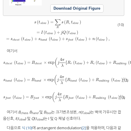
Download Original Figure
∑
(
)
=
(
,
)
s
t
s
R
t
s
l
o
w
s
l
o
w
(10)
R
s
(
t
s
l
o
w
)
=
∑
R
s
(
R
,
t
s
l
o
w
)
=
I
(
t
s
l
o
w
)
+
j
Q
(
t
s
l
o
w
)
=
s
c
h
e
s
t
(
t
s
l
o
w
)
+
s
h
a
n
d
(
t
s
l
o
w
)
+
s
=
(
)
+
(
)
I
t
j
Q
t
s
l
o
w
s
l
o
w
=
(
)
+
(
)
+
(
)
+
(
)
,
s
t
s
t
s
t
n
t
c
h
e
s
t
s
l
o
w
h
a
n
d
s
l
o
w
s
l
o
w
s
l
o
w
f
o
o
t
여기서
4
(
π
(
)
=
×
exp
{
(
)
+
(
)
+
(
s
c
h
e
s
t
(
t
s
l
o
w
)
=
B
c
h
e
s
t
×
exp
(
j
4
π
λ
{
R
r
(
t
s
l
o
w
)
+
R
c
(
t
s
l
o
w
)
+
R
w
a
l
k
i
n
g
(
t
s
l
o
w
s
t
B
j
R
t
R
t
R
c
h
e
s
t
s
l
o
w
c
h
e
s
t
r
s
l
o
w
c
s
l
o
w
w
a
l
k
i
n
g
λ
4
(
π
(
)
=
×
exp
{
(
)
+
(
)
}
)
,
s
h
a
n
d
(
t
s
l
o
w
)
=
B
h
a
n
d
×
exp
(
j
4
π
λ
{
R
h
a
n
d
(
t
s
l
o
w
)
+
R
w
a
l
k
i
n
g
(
t
s
l
o
w
)
}
)
,
(12)
s
t
B
j
R
t
R
t
h
a
n
d
s
l
o
w
h
a
n
d
h
a
n
d
s
l
o
w
w
a
l
k
i
n
g
s
l
o
w
λ
4
(
π
(
)
=
×
exp
{
(
)
+
(
)
}
)
,
s
f
o
o
t
(
t
s
l
o
w
)
=
B
f
o
o
t
×
exp
(
j
4
π
λ
{
R
f
o
o
t
(
t
s
l
o
w
)
+
R
w
a
l
k
i
n
g
(
t
s
l
o
w
)
}
)
,
(13)
s
t
B
j
R
t
R
t
s
l
o
w
s
l
o
w
w
a
l
k
i
n
g
s
l
o
w
f
o
o
t
f
o
o
t
f
o
o
t
λ
여기서
B
,
B
및
B
는 크기변조성분,
n
(
t
)는 백색 가우시안 잡
chest
hand
foot
slow
음신호,
I
(
t
) 및
Q
(
t
)는 I 및 Q 채널 신호이다.
slow
slow
다음으로
식 (10)
에 arctangent demodulation
[2]
을 적용하여, 다음과 같