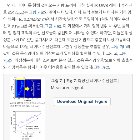
먼저, 레이다를 향해 걸어오는 사람 표적에 대한 실제 IR-UWB 레이다 수신신
호
s
(
R, t
)는
그림 7(a)
와 같이 나타났다. 이때 표적 정보가 나타나는 거리 영
slow
역 범위(i.e., 0.2
m
≤
R
≤1
m
)에서 시간축 방향으로 투영하여 1차원 레이다 수신
신호
s
(
t
)를 획득한다(
그림 7(a)
). 이 과정에서 거리 영역 범위 내 주변 클러
slow
터 및 정지 표적의 수신 신호들이 중첩되어 나타날 수 있다. 하지만, 이들은 위상
성분 내에 DC 값만 증가시키기 때문에 제안된 기법으로 충분히 보상 가능하다.
다음으로 1차원 레이다 수신신호에 대한 위상성분을 추출할 경우,
그림 7(b)
와
같이 걸음 움직임에 의해 위상변조가 일어남을 확인할 수 있다. 그리고,
그림
7(b)
의 위상성분에 대한 스펙트럼 분석 결과, 걸음 움직임 영향으로 인해 호흡수
와 심장박동수 탐지가 매우 어려움을 확인할 수 있었다(
그림 7(c)
).
그림 7. | Fig. 7.
측정된 레이다 수신신호 |
Measured signal.
Download Original Figure