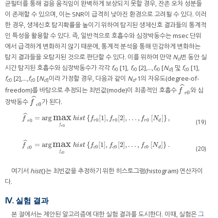
균필터를 통해 걸음 움직임이 완벽하게 보상되지 못할 경우, 잔존 오차 성분들
이 존재할 수 있으며, 이는 SNR이 급격히 낮아진 환경으로 고려될 수 있다. 이러
한 경우, 생체신호 탐지확률을 높이기 위하여 탐지된 생체신호 결과들의 통계적
인 특성을 활용할 수 있다. 즉, 일반적으로 호흡수와 심장박동수는 msec 단위
에서 급격하게 변화하지 않기 때문에, 통계적 분석을 통해 민감하게 변화하는
탐지 결과들을 오탐지된 것으로 판단할 수 있다. 이를 위하여 만약
N
번 동안 실
d
시간 탐지된 호흡수와 심장박동수가 각각
f
[1],
f
[2],...,
f
[
N
및
f
[1],
r
0
r
0
r
0
d
]
c
0
f
[2],...,
f
[
N
이라 가정할 경우, 다음과 같이
N
-1의 자유도(degree-of-
c
0
c
0
d
]
d
ˆ
freedom)를 바탕으로 추정되는 최빈값(mode)이 최종적인 호흡수
와 심
f
^
r
0
f
0
r
ˆ
장박동수
가 된다.
f
^
c
0
f
0
c
max
ˆ
=
arg
{
[
1
]
,
[
2
]
,
…
,
[
]
}
,
f
^
r
0
=
arg
max
f
r
0
h
i
s
t
{
f
r
0
[
1
]
,
f
r
0
[
2
]
,
…
,
f
r
0
[
N
d
]
}
,
f
h
i
s
t
f
f
f
N
0
0
0
0
(19)
r
r
r
d
r
f
0
r
max
ˆ
=
arg
{
[
1
]
,
[
2
]
,
…
,
[
]
}
.
f
^
c
0
=
arg
max
f
c
0
h
i
s
t
{
f
c
0
[
1
]
,
f
c
0
[
2
]
,
…
,
f
c
0
[
N
d
]
}
.
f
h
i
s
t
f
f
f
N
0
0
0
0
(20)
c
c
c
d
c
f
0
c
여기서
hist
{}는 최빈값을 추정하기 위한 히스토그램(histogram) 연산자이
다.
Ⅳ. 실험 결과
본 절에서는 제안된 알고리즘에 대한 실험 결과를 도시한다. 이때, 실험은
그