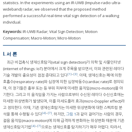
statistics. In the experiments using an IR-UWB (Impulse-radio ultra-
wideband) radar, we observed that the proposed method
performed a successful real-time vital sign detection of a walking
individual.
Keywords:
IR-UWB Radar; Vital Sign Detection; Motion
Compensation; Macro-Motion; Micro-Motion
Ⅰ. 서 론
최근 비접촉식 생체신호탐지(vital sign detection)가 의학 및 사물인터넷
(internet of things: IoT) 분야에서 크게 주목을 받으면서, 이와 관련된 레이다
[1]
~
[3]
기술 개발의 중요성이 점점 증대되고 있다
. 이때, 생체신호는 폐에 의한
호흡수(respiratory rate)와 심장에 의한 심장박동수(cardiac rate)로 정의되
며, 이 장기들은 흉부 또는 등 부위 피부에 미세한 움직임(micro-motion)을 야
기한다. 그리고 이 움직임을 가지는 사람으로부터 수신된 레이다 수신신호에는
미세한 위상변화가 발생되며, 이를 미세도플러 효과(micro-Doppler effect)라
고 정의한다. 이때, 기존 생체신호탐지는 미세한 위상변화에 대한 스펙트럼 분
[4]
~
[7]
석을 통해 수행될 수 있다
. 하지만,
그림 1
과 같이 걸어가는 사람의 경우,
걸음 움직임(macro-motion)에 의해 급격하게 변화하는 위상변화 때문에 기존
[4]
~
[7]
생체신호탐지기법
으로는 생체신호를 탐지하기가 매우 어렵다. 따라서,