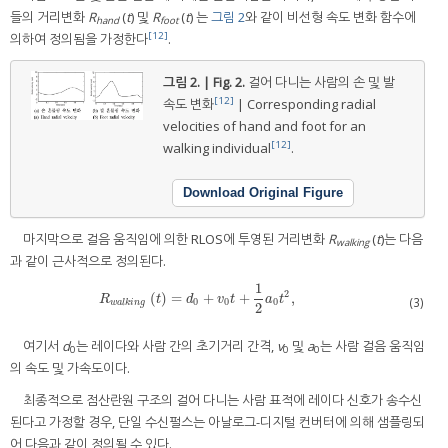
들의 거리변화
R
(
t
) 및
R
(
t
) 는
그림 2
와 같이 비선형 속도 변화 함수에
hand
foot
[12]
의하여 정의됨을 가정한다
.
그림 2. | Fig. 2.
걸어 다니는 사람의 손 및 발
[12]
속도 변화
| Corresponding radial
velocities of hand and foot for an
[12]
walking individual
.
Download Original Figure
마지막으로 걸음 움직임에 의한 RLOS에 투영된 거리변화
R
(
t
)는 다음
walking
과 같이 근사적으로 정의된다.
1
2
(
)
=
+
+
,
R
w
a
l
k
i
n
g
(
t
)
=
d
0
+
v
0
t
+
1
2
a
0
t
2
,
R
t
d
v
t
a
t
(3)
0
0
0
w
a
l
k
i
n
g
2
여기서
d
는 레이다와 사람 간의 초기거리 간격,
v
및
a
는 사람 걸음 움직임
0
0
0
의 속도 및 가속도이다.
최종적으로 점산란원 구조의 걸어 다니는 사람 표적에 레이다 신호가 송수신
된다고 가정할 경우, 단일 수신펄스는 아날로그-디지털 컨버터에 의해 샘플링되
어 다음과 같이 정의될 수 있다.