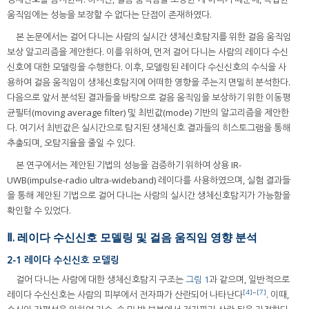
움직임에는 성능을 보장할 수 없다는 단점이 존재하였다.
본 논문에서는 걸어 다니는 사람의 실시간 생체신호탐지를 위한 걸음 움직임
보상 알고리즘을 제안한다. 이를 위하여, 먼저 걸어 다니는 사람의 레이다 수신
신호에 대한 모델링을 수행한다. 이후, 모델링된 레이다 수신신호의 수식을 사
용하여 걸음 움직임이 생체신호탐지에 어떠한 영향을 주는지 면밀히 분석한다.
다음으로 앞서 분석된 결과들을 바탕으로 걸음 움직임을 보상하기 위한 이동평
균필터(moving average filter) 및 최빈값(mode) 기반의 알고리즘을 제안한
다. 여기서 최빈값은 실시간으로 탐지된 생체신호 결과들의 히스토그램을 통해
추출되며, 오탐지율을 줄일 수 있다.
본 연구에서는 제안된 기법의 성능을 검증하기 위하여 상용 IR-
UWB(impulse-radio ultra-wideband) 레이다를 사용하였으며, 실험 결과들
을 통해 제안된 기법으로 걸어 다니는 사람의 실시간 생체신호탐지가 가능함을
확인할 수 있었다.
Ⅱ. 레이다 수신신호 모델링 및 걸음 움직임 영향 분석
2-1 레이다 수신신호 모델링
걸어 다니는 사람에 대한 생체신호탐지 구조는
그림 1
과 같으며, 일반적으로
[4]
~
[7]
레이다 수신신호는 사람의 피부에서 전자파가 산란되어 나타난다
. 이때,