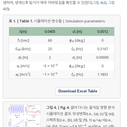
생하여, 생체신호 탐지가 매우 어려워짐을 확인할 수 있었다(
그림 4(d)
,
그림
4(f)
).
표 1. | Table 1.
시뮬레이션 변수들 | Simulation parameters.
λ[m]
0.0405
d
[m]
0.0012
r
T
[sec]
60
ϕ
[deg.]
0
F
r
0
f
[kHz]
20
f
[Hz]
0.3167
PRF
r
0
d
[m]
2
d
[m]
0.00005
0
c
−4
v
[m/s]
−5 × 10
ϕ
[deg.]
0
0
c
0
2
−5
a
[m/s
]
−1 × 10
f
[Hz]
1.1833
0
c
0
Download Excel Table
그림 4. | Fig. 4.
걸어 다니는 움직임 영향 분석
시뮬레이션 결과: 위상변화(i.e., (a), (c) 및 (e)),
스펙트럼(i.e., (b), (d) 및 (f)). 1)
v
=
a
=0(i.e.,
0
0
—4
(a), (b)), 2)
v
= —5⨯10
,
a
=0(i.e., (c), (d)),