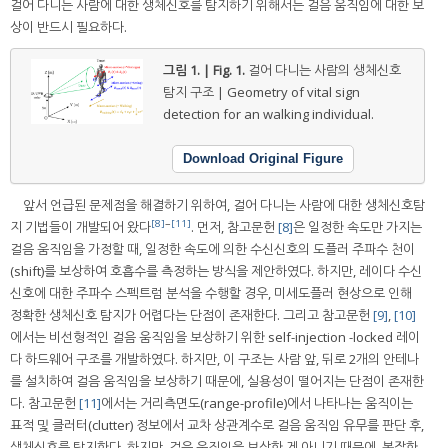
걸어 다니는 사람에 대한 생체신호를 탐지하기 위해서는 걸음 움직임에 대한 보
상이 반드시 필요하다.
그림 1. | Fig. 1.
걸어 다니는 사람의 생체신호
탐지 구조 | Geometry of vital sign
detection for an walking individual.
Download Original Figure
앞서 언급된 문제점을 해결하기 위하여, 걸어 다니는 사람에 대한 생체신호탐
[8]
~
[11]
지 기법들이 개발되어 왔다
. 먼저, 참고문헌
[8]
은 일정한 속도만 가지는
걸음 움직임을 가정할 때, 일정한 속도에 의한 수신신호의 도플러 주파수 천이
(shift)를 보상하여 호흡수를 측정하는 방식을 제안하였다. 하지만, 레이다 수신
신호에 대한 주파수 스펙트럼 분석을 수행할 경우, 미세도플러 현상으로 인해
정확한 생체신호 탐지가 어렵다는 단점이 존재한다. 그리고 참고문헌
[9]
,
[10]
에서는 비선형적인 걸음 움직임을 보상하기 위한 self-injection -locked 레이
다 하드웨어 구조를 개발하였다. 하지만, 이 구조는 사람 앞, 뒤로 2개의 안테나
를 설치하여 걸음 움직임을 보상하기 때문에, 실용성이 떨어지는 단점이 존재한
다. 참고문헌
[11]
에서는 거리측면도(range-profile)에서 나타나는 움직이는
표적 및 클러터(clutter) 정보에서 교차 상관계수로 걸음 움직임 유무를 판단 후,
생체신호를 탐지한다. 하지만, 걸음 움직임을 보상한 게 아니기 때문에, 복잡한