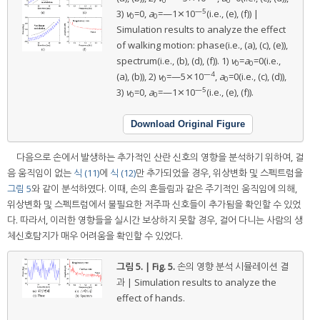
0
0
—5
3)
v
=0,
a
=—1⨯10
(i.e., (e), (f)) |
0
0
Simulation results to analyze the effect
of walking motion: phase(i.e., (a), (c), (e)),
spectrum(i.e., (b), (d), (f)). 1)
v
=
a
=0(i.e.,
0
0
—4
(a), (b)), 2)
v
=—5⨯10
,
a
=0(i.e., (c), (d)),
0
0
—5
3)
v
=0,
a
=—1⨯10
(i.e., (e), (f)).
0
0
Download Original Figure
다음으로 손에서 발생하는 추가적인 산란 신호의 영향을 분석하기 위하여, 걸
음 움직임이 없는
식 (11)
에
식 (12)
만 추가되었을 경우, 위상변화 및 스펙트럼을
그림 5
와 같이 분석하였다. 이때, 손의 흔들림과 같은 주기적인 움직임에 의해,
위상변화 및 스펙트럼에서 불필요한 저주파 신호들이 추가됨을 확인할 수 있었
다. 따라서, 이러한 영향들을 실시간 보상하지 못할 경우, 걸어 다니는 사람의 생
체신호탐지가 매우 어려움을 확인할 수 있었다.
그림 5. | Fig. 5.
손의 영향 분석 시뮬레이션 결
과 | Simulation results to analyze the
effect of hands.