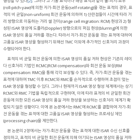
형성할 수 있다
[2]
. 그러나 고 기동 표적이나 해상 표적과 같이 롤-피치-요우
(roll-pitch-yaw)에 의한 자가-회전 운동(self-rotating)을 겪는 표적의 경우, 표
적의 비 균일(non-uniform) 회전 운동에 의하여 1) 산란점들이 시간에 따라 거
리 방향으로 이동하는 거리 셀 천이(range cell migration: RCM) 현상과 2) 형
성된 ISAR 영상에 도플러(Doppler) 방향으로의 퍼짐 현상(blurring)에 의한
ISAR 영상의 품질 저하를 겪는다. 따라서 자가-회전 운동을 겪는 표적에 대하여
고품질 ISAR 영상을 형성하기 위해선 TMC 이외에 추가적인 신호처리 과정이
수행되어야 한다.
표적의 비 균일 회전 운동에 의한 ISAR 영상의 품질 저하 현상은 기존의 레이
다 신호처리 기법인 RCMC(RCM compensation)와 회전 운동 보상(RM
compensation: RMC)을 통해 각각 보상될 수 있다. 즉, 자가-회전 운동을 겪는
표적에 대하여 TMC 이후 RCMC와 RMC를 순차적으로 수행하여 초점이 맞는
ISAR 영상을 형성할 수 있다. 그러나 현재까지 ISAR 영상 형성 체계에서는 상기
RCMC와 RMC 기법을 독립적으로 구현하며, 이에 따라 표적의 비 균일한 회전
운동에 의한 모든 ISAR 영상의 품질 저하 현상을 보상하는 신호처리 체계가 확
립되지 않은 상황이다. 이에 본 논문에서는 RMC에 RCMC를 결합하여 자가-회
전 운동을 겪는 표적에 대한 고품질 ISAR 영상을 형성하는 프로세싱 체인
(processing chain)을 제안한다.
본 논문의 2장에서는 자가-회전 운동을 겪는 표적에 대한 ISAR 수신 신호를
정의하고, 표적의 비 균일한 회전 운동에 의해 야기되는 ISAR 영상의 품질 저하