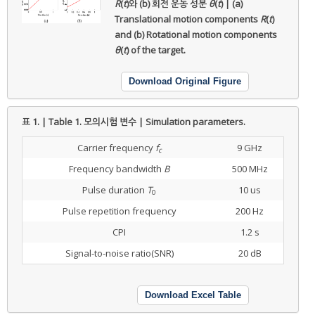
R
(
t
)와 (b) 회전 운동 성분
θ
(
t
) | (a)
Translational motion components
R
(
t
)
and (b) Rotational motion components
θ
(
t
) of the target.
Download Original Figure
표 1. | Table 1.
모의시험 변수 | Simulation parameters.
Carrier frequency
f
9 GHz
c
Frequency bandwidth
B
500 MHz
Pulse duration
T
10 us
0
Pulse repetition frequency
200 Hz
CPI
1.2 s
Signal-to-noise ratio(SNR)
20 dB
Download Excel Table