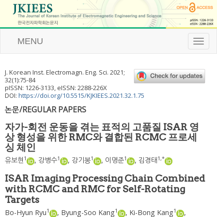
MENU
T
o
g
g
J. Korean Inst. Electromagn. Eng. Sci.
2021
;
l
32
(
1
):
75
-
84
e
pISSN: 1226-3133, eISSN: 2288-226X
n
DOI:
https://doi.org/10.5515/KJKIEES.2021.32.1.75
a
논문/REGULAR PAPERS
v
i
자가-회전 운동을 겪는 표적의 고품질 ISAR 영
g
상 형성을 위한 RMC와 결합된 RCMC 프로세
a
싱 체인
t
i
1
1
1
1
1
,
*
유보현
,
강병수
,
강기봉
,
이명준
,
김경태
o
n
ISAR Imaging Processing Chain Combined
with RCMC and RMC for Self-Rotating
Targets
1
1
1
Bo-Hyun Ryu
,
Byung-Soo Kang
,
Ki-Bong Kang
,