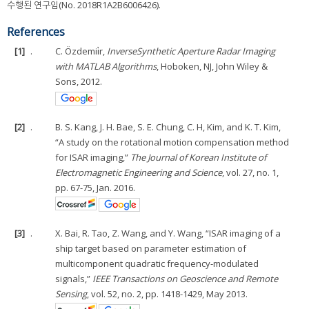
수행된 연구임(No. 2018R1A2B6006426).
References
[1]
.
C. Özdemii̇r,
Inverse
Synthetic Aperture Radar Imaging
with MATLAB Algorithms
, Hoboken, NJ, John Wiley &
Sons, 2012.
[2]
.
B. S. Kang, J. H. Bae, S. E. Chung, C. H, Kim, and K. T. Kim,
“A study on the rotational motion compensation method
for ISAR imaging,”
The Journal of Korean Institute of
Electromagnetic Engineering and Science
, vol. 27, no. 1,
pp. 67-75, Jan. 2016.
[3]
.
X. Bai, R. Tao, Z. Wang, and Y. Wang, “ISAR imaging of a
ship target based on parameter estimation of
multicomponent quadratic frequency-modulated
signals,”
IEEE Transactions on Geoscience and Remote
Sensing
, vol. 52, no. 2, pp. 1418-1429, May 2013.