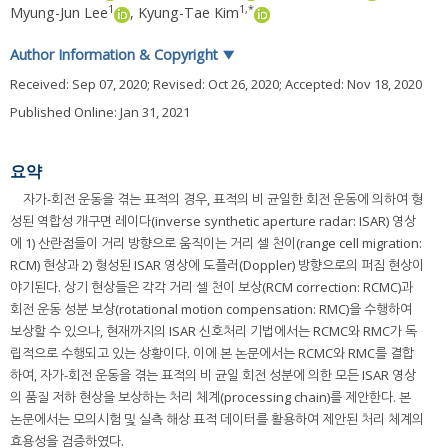
1
1
,
*
Myung-Jun Lee
,
Kyung-Tae Kim
Author Information & Copyright
▼
Received:
Sep 07, 2020
; Revised:
Oct 26, 2020
; Accepted:
Nov 18, 2020
Published Online: Jan 31, 2021
요약
자가-회전 운동을 겪는 표적의 경우, 표적의 비 균일한 회전 운동에 의하여 형
성된 역합성 개구면 레이다(inverse synthetic aperture radar: ISAR) 영상
에 1) 산란점들이 거리 방향으로 움직이는 거리 셀 천이(range cell migration:
RCM) 현상과 2) 형성된 ISAR 영상에 도플러(Doppler) 방향으로의 퍼짐 현상이
야기된다. 상기 현상들은 각각 거리 셀 천이 보상(RCM correction: RCMC)과
회전 운동 성분 보상(rotational motion compensation: RMC)을 수행하여
보상할 수 있으나, 현재까지의 ISAR 신호처리 기법에서는 RCMC와 RMC가 독
립적으로 수행되고 있는 상황이다. 이에 본 논문에서는 RCMC와 RMC를 결합
하여, 자가-회전 운동을 겪는 표적의 비 균일 회전 성분에 의한 모든 ISAR 영상
의 품질 저하 현상을 보상하는 처리 체계(processing chain)를 제안한다. 본
논문에서는 모의시험 및 실측 해상 표적 데이터를 활용하여 제안된 처리 체계의
효용성을 검증하였다.