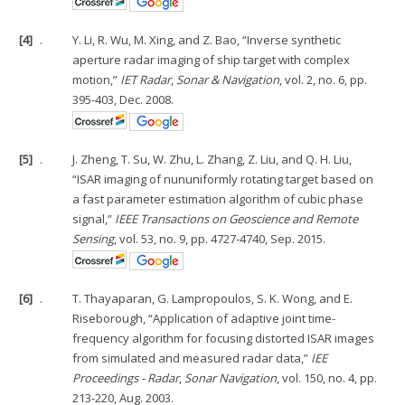
[4]
.
Y. Li, R. Wu, M. Xing, and Z. Bao, “Inverse synthetic
aperture radar imaging of ship target with complex
motion,”
IET Radar
,
Sonar & Navigation
, vol. 2, no. 6, pp.
395-403, Dec. 2008.
[5]
.
J. Zheng, T. Su, W. Zhu, L. Zhang, Z. Liu, and Q. H. Liu,
“ISAR imaging of nununiformly rotating target based on
a fast parameter estimation algorithm of cubic phase
signal,”
IEEE Transactions on Geoscience and Remote
Sensing
, vol. 53, no. 9, pp. 4727-4740, Sep. 2015.
[6]
.
T. Thayaparan, G. Lampropoulos, S. K. Wong, and E.
Riseborough, “Application of adaptive joint time-
frequency algorithm for focusing distorted ISAR images
from simulated and measured radar data,”
IEE
Proceedings - Radar
,
Sonar Navigation
, vol. 150, no. 4, pp.
213-220, Aug. 2003.