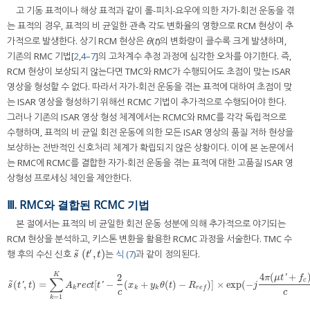
고 기동 표적이나 해상 표적과 같이 롤-피치-요우에 의한 자가-회전 운동을 겪
는 표적의 경우, 표적의 비 균일한 관측 각도 변화율의 영향으로 RCM 현상이 추
가적으로 발생한다. 상기 RCM 현상은
θ
(
t
)의 변화량이 클수록 크게 발생하며,
기존의 RMC 기법[
2
,
4
–
7
]의 고차계수 추정 과정에 심각한 오차를 야기한다. 즉,
RCM 현상이 보상되지 않는다면 TMC와 RMC가 수행되어도 초점이 맞는 ISAR
영상을 형성할 수 없다. 따라서 자가-회전 운동을 겪는 표적에 대하여 초점이 맞
는 ISAR 영상을 형성하기 위해선 RCMC 기법이 추가적으로 수행되어야 한다.
그러나 기존의 ISAR 영상 형성 체계에서는 RCMC와 RMC를 각각 독립적으로
수행하며, 표적의 비 균일 회전 운동에 의한 모든 ISAR 영상의 품질 저하 현상을
보상하는 전반적인 신호처리 체계가 확립되지 않은 상황이다. 이에 본 논문에서
는 RMC에 RCMC를 결합한 자가-회전 운동을 겪는 표적에 대한 고품질 ISAR 영
상형성 프로세싱 체인을 제안한다.
Ⅲ. RMC와 결합된 RCMC 기법
본 절에서는 표적의 비 균일한 회전 운동 성분에 의해 추가적으로 야기되는
RCM 현상을 분석하고, 키스톤 변환을 활용한 RCMC 과정을 서술한다. TMC 수
′
˜
(
,
)
행 후의 수신 신호
는
식 (7)
과 같이 정의된다.
s
˜
t
′
,
t
s
t
t
4
(
+
K
2
'
π
μ
t
f
∑
c
˜
(
,
)
=
[
−
(
+
(
)
−
)
]
×
exp
(
−
s
˜
(
t
′
,
t
)
=
∑
k
=
1
K
A
k
r
e
c
t
[
t
′
−
2
c
(
x
k
+
y
k
θ
(
t
)
−
R
r
e
f
)
]
×
exp
(
−
j
4
π
(
μ
t
′
+
f
c
)
c
(
x
k
+
y
'
'
s
t
t
A
r
e
c
t
t
x
y
θ
t
R
j
k
k
k
r
e
f
c
c
=
1
k