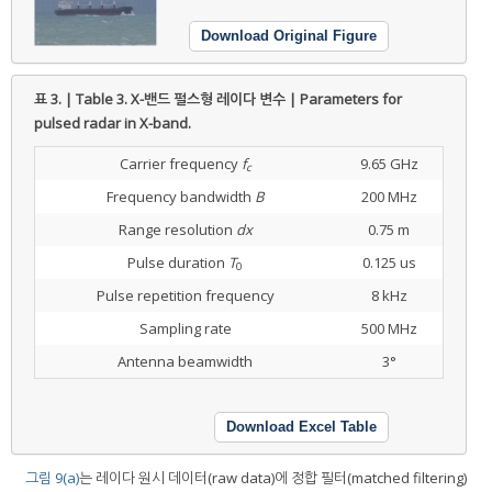
Download Original Figure
표 3. | Table 3.
X-밴드 펄스형 레이다 변수 | Parameters for
pulsed radar in X-band.
Carrier frequency
f
9.65 GHz
c
Frequency bandwidth
B
200 MHz
Range resolution
dx
0.75 m
Pulse duration
T
0.125 us
0
Pulse repetition frequency
8 kHz
Sampling rate
500 MHz
Antenna beamwidth
3°
Download Excel Table
그림 9(a)
는 레이다 원시 데이터(raw data)에 정합 필터(matched filtering)