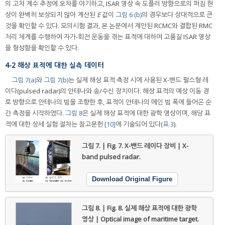
의 고차 계수 추정에 오차를 야기하고, ISAR 영상 속 도플러 방향으로의 퍼짐 현
상이 완벽히 보상되지 않아 계산된
E
값이
그림 6 (b)
의 경우보다 상대적으로 큰
것을 확인할 수 있다. 모의시험 결과, 본 논문에서 제안된 RCMC와 결합된 RMC
처리 체계를 수행하여 자가-회전 운동을 겪는 표적에 대하여 고품질 ISAR 영상
을 형성함을 확인할 수 있다.
4-2 해상 표적에 대한 실측 데이터
그림 7(a)
와
그림 7(b)
는 실제 해상 표적 측정 시에 사용된 X-밴드 펄스형 레
이다(pulsed radar)의 안테나와 송/수신 장치이다. 해상 표적의 예상 이동 경
로 방향으로 안테나의 빔을 조향한 후, 표적이 안테나의 메인 빔 폭에 들어온 순
간 측정을 시작하였다.
그림 8
은 실제 해상 표적에 대한 광학 영상이며, 해당 표
적에 대한 상세 실험 절차는 참고문헌
[10]
에 기술되어 있다(
표 3
).
그림 7. | Fig. 7.
X-밴드 레이다 장비 | X-
band pulsed radar.
Download Original Figure
그림 8. | Fig. 8.
실제 해상 표적에 대한 광학
영상 | Optical image of maritime target.