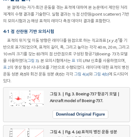
본 절에서는 자가-회전 운동을 겪는 표적에 대하여 본 논문에서 제안된 처리
체계의 수행 결과를 기술한다. 실험 결과는 1) 점 산란원(point scatterer) 기반
의 모의시험과 2) 해상 표적의 레이다 측정 데이터 결과를 포함한다.
4-1 점 산란원 기반 모의시험
T
표적의 위치 및 이동 방향은 레이다를 원점으로 하는 직교좌표 [
x y z
]
를 기
반으로 표기되었으며, 표적의 길이, 폭, 그리고 높이는 각각 40 m, 20 m, 그리고
10 m의 크기를 갖는 83개의 점 산란점으로 구성된 항공기(Boeing- 737) 모델
을 사용하였다(
그림 3
). 본 모의시험에서는
표 1
의 LFM 신호를 사용하였으며,
표 2
의 영상 형성 시나리오를 기반으로 수행되었다. 레이다에 대한 표적의 병진
운동 성분
R
(
t
)와 회전 운동 성분
θ
(
t
)는 각각
그림 4(a)
와
그림 4(b)
에 도시되어
있다.
그림 3. | Fig. 3.
Boeing-737 항공기 모델 |
Aircraft model of Boeing-737.
Download Original Figure
그림 4. | Fig. 4.
(a) 표적의 병진 운동 성분