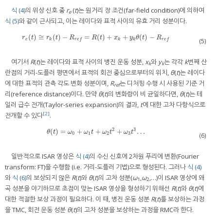
식 (4)
의 위상 신호 중
r
(
t
)는 원거리 장 조건(far-field condition)에 의하여
e
식 (5)
와 같이 근사되고, 이는 레이다와 표적 사이의 유효 거리 성분이다.
(
)
≅
(
)
−
=
(
)
+
+
(
)
−
r
e
(
t
)
≅
r
k
(
t
)
−
R
r
e
f
=
R
(
t
)
+
x
k
+
y
k
θ
(
t
)
−
R
r
e
f
r
t
r
t
R
R
t
x
y
θ
t
R
e
k
k
k
(5)
r
e
f
r
e
f
여기서
R
(
t
)는 레이다와 표적 사이의 병진 운동 성분,
x
와
y
는 각각
k
번째 산
k
k
란점의 거리-도플러 평면에서 표적의 회전 중심으로부터의 위치,
θ
(
t
)는 레이다
에 대한 표적의 관측 각도 변화 성분이며,
R
는 디처핑 수행 시 사용된 기준 거
ref
리(reference distance)이다. 만약
θ
(
t
)의 변화량이 비 균일하다면,
θ
(
t
)는 테
일러 급수 전개(Taylor-series expansion)의 결과,
t
에 대한 고차 다항식으로
[2]
전개할 수 있다
.
2
3
(
)
=
+
+
+
…
θ
(
t
)
=
ω
0
+
ω
1
t
+
ω
2
t
2
+
ω
3
t
3
…
θ
t
ω
ω
t
ω
t
ω
t
0
1
2
3
(6)
일반적으로 ISAR 영상은
식 (4)
의 수신 신호에 2차원 푸리에 변환(Fourier
transform: FT)을 수행함 (i.e. 거리-도플러 기법)으로 형성된다. 그러나
식 (4)
와
식 (6)
의 보상되지 않은
R
(
t
)와
θ
(
t
)의 고차 성분(
ω
,
ω
,…)이 ISAR 영상에 왜
1
2
곡 성분을 야기하므로 초점이 맞는 ISAR 영상을 형성하기 위해선
R
(
t
)와
θ
(
t
)에
대한 적절한 보상 과정이 필요하다. 이 때, 병진 운동 성분
R
(
t
)를 보상하는 과정
을 TMC, 회전 운동 성분
θ
(
t
)의 고차 성분을 보상하는 과정을 RMC라 한다.