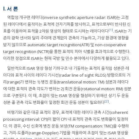
Ⅰ. 서 론
역합성 개구면 레이다(inverse synthetic aperture radar: ISAR)는 고정
된 레이다에서 움직이는 표적에 전자기파를 방사하고, 표적으로부터 반사된 신
[1]
호를 이용하여 표적을 2차원 영상의 형태로 도시하는 레이다이다
. ISAR는 기
존의 광학 센서와 달리 주야에 관계없이 관측이 가능하고, 기상 환경에 영향을
받지 않으므로 automatic target recognition(ATR) 및 non-cooperative
target recognition (NCTR)을 통한 표적의 피아 식별을 효과적으로 수행한다.
이러한 장점으로 ISAR는 현재 국방 및 민수 분야에서 다양하게 활용되고 있다.
일반적으로 ISAR 영상 형성 기하구조 내 기동하는 표적의 움직임 성분은 레
이다와 표적 사이의 레이다 가시선(radar line of sight: RLOS) 방향으로의 거
리(range)가 변하는 1) 병진 운동(translational motion: TM) 성분과 레이다
에 대한 표적의 관측 각도가 변하는 2) 회전 운동(rotational motion: RM) 성분
으로 구분된다. 이 때, 초점이 맞는 ISAR 영상을 형성하기 위해선 상기 두 운동
[2]
성분 중 관측 각도 변화율이 일정한 회전 운동 성분이 필요하다
.
비행기와 같은 대공 표적의 경우, 표적에 대한 레이다 관측 시간(coherent
processing interval: CPI)이 짧아 CPI 내 표적의 관측 각도 변화율이 일정하
다. 이 경우, 수신 신호에 병진 운동 보상(TM compensation: TMC)을 수행하
고, 거리-도플러(range-Doppler) 기법을 적용하여 초점이 맞는 ISAR 영상을