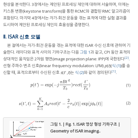
현상을 분석한다. 3장에서는 제안된 프로세싱 체인에 대하여 서술하며, 이에는
키스톤 변환(keystone transform)을 통한 RCMC와 결합된 RMC 알고리즘이
포함된다. 마지막 4장에서는 자가-회전 운동을 겪는 표적에 대한 실험 결과를
도시하여 제안된 프로세싱 체인의 효용성을 증명한다.
Ⅱ. ISAR 신호 모델
본 절에서는 자가-회전 운동을 겪는 표적에 대한 ISAR 수신 신호에 관하여 기
술한다. 레이다와 표적 사이의 기하구조는 다음
그림 1
과 같고, CPI 동안 표적의
[2]
상대적인 움직임은 2차원 평면(image projection plane: IPP)에 국한된다
.
선형 주파수 변조 신호(linear frequency modulation: LFM)
p
(
t
)(
식 (1)
)를 송
[1]
신할 때, 표적으로부터 수신된 신호
s
(
t
′ ,
t
)는
식 (2)
와 같이 정의된다
.
2
'
'
π
B
t
t
(
)
=
exp
(
−
)
(
)
p
(
t
′
)
=
exp
(
−
j
π
B
t
′
2
T
0
)
r
e
c
t
(
t
′
T
0
)
(1)
'
p
t
j
r
e
c
t
T
T
0
0
K
2
∑
(2)
(
,
)
=
[
'
−
(
)
]
exp
[
(
)
]
s
(
t
′
,
t
)
=
∑
k
=
1
K
A
k
r
e
c
t
[
t
'
−
2
c
r
k
(
t
)
]
exp
[
j
ϕ
k
(
t
)
]
'
s
t
t
A
r
e
c
t
t
r
t
j
ϕ
t
k
k
k
c
=
1
k
그림 1. | Fig. 1.
ISAR 영상 형성 기하구조 |
Geometry of ISAR imaging..