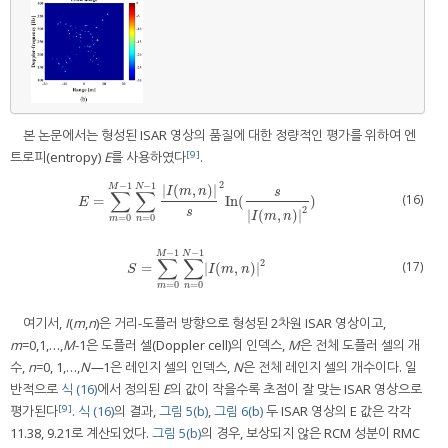
본 논문에서는 형성된 ISAR 영상의 품질에 대한 정량적인 평가를 위하여 엔
[9]
트로피(entropy)
E
를 사용하였다
.
2
−
1
−
1
|
(
,
)
|
M
N
I
m
n
∑
∑
s
(16)
=
In
(
)
E
=
∑
m
=
0
M
−
1
∑
n
=
0
N
−
1
|
I
(
m
,
n
)
|
s
2
In
(
s
|
I
(
m
,
n
)
|
2
)
E
2
s
|
(
,
)
|
I
m
n
=
0
=
0
m
n
−
1
−
1
M
N
∑
∑
2
(17)
=
|
(
,
)
|
S
=
∑
m
=
0
M
−
1
∑
n
=
0
N
−
1
|
I
(
m
,
n
)
|
2
S
I
m
n
=
0
=
0
m
n
여기서,
I
(
m
,
n
)은 거리-도플러 방향으로 형성된 2차원 ISAR 영상이고,
m
=0,1,…,
M
-1은 도플러 셀(Doppler cell)의 인덱스,
M
은 전체 도플러 셀의 개
수,
n
=0, 1,…,
N—
1은 레인지 셀의 인덱스,
N
은 전체 레인지 셀의 개수이다. 일
반적으로
식 (16)
에서 정의된
E
의 값이 작을수록 초점이 잘 맞는 ISAR 영상으로
[9]
평가된다
.
식 (16)
의 결과,
그림 5(b)
,
그림 6(b)
두 ISAR 영상의 E 값은 각각
11.38, 9.21로 계산되었다.
그림 5(b)
의 경우, 보상되지 않은 RCM 성분이 RMC