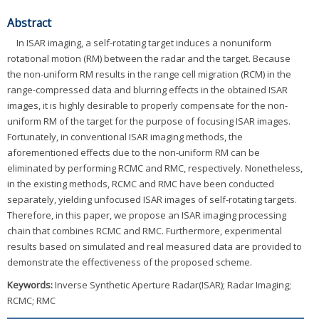
Abstract
In ISAR imaging, a self-rotating target induces a nonuniform
rotational motion (RM) between the radar and the target. Because
the non-uniform RM results in the range cell migration (RCM) in the
range-compressed data and blurring effects in the obtained ISAR
images, it is highly desirable to properly compensate for the non-
uniform RM of the target for the purpose of focusing ISAR images.
Fortunately, in conventional ISAR imaging methods, the
aforementioned effects due to the non-uniform RM can be
eliminated by performing RCMC and RMC, respectively. Nonetheless,
in the existing methods, RCMC and RMC have been conducted
separately, yielding unfocused ISAR images of self-rotating targets.
Therefore, in this paper, we propose an ISAR imaging processing
chain that combines RCMC and RMC. Furthermore, experimental
results based on simulated and real measured data are provided to
demonstrate the effectiveness of the proposed scheme.
Keywords:
Inverse Synthetic Aperture Radar(ISAR); Radar Imaging;
RCMC; RMC