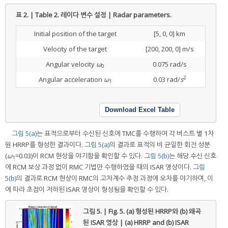
표 2. | Table 2.
레이다 변수 설정 | Radar parameters.
Initial position of the target
[5, 0, 0] km
Velocity of the target
[200, 200, 0] m/s
Angular velocity
ω
0.075 rad/s
0
2
Angular acceleration
ω
0.03 rad/
s
1
Download Excel Table
그림 5(a)
는 표적으로부터 수신된 신호에 TMC를 수행하여 각 버스트 별 1차
원 HRRP를 형성한 결과이다.
그림 5(a)
의 결과로 표적의 비 균일한 회전 성분
(
ω
=0.03)이 RCM 현상을 야기함을 확인할 수 있다.
그림 5(b)
는 해당 수신 신호
1
에 RCM 보상 과정 없이 RMC 기법만 수행하였을 때의 ISAR 영상이다.
그림
5(b)
의 결과로 RCM 현상이 RMC의 고차계수 추정 과정에 오차를 야기하며, 이
에 따라 초점이 저하된 ISAR 영상이 형성됨을 확인할 수 있다.
그림 5. | Fig. 5.
(a) 형성된 HRRP와 (b) 왜곡
된 ISAR 영상 | (a) HRRP and (b) ISAR