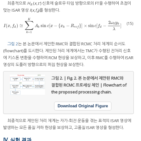
최종적으로
H
(
x
,
τ′
) 신호에 슬로우 타임 방향으로의 FT을 수행하여 초점이
R
맞는 ISAR 영상
I
(
x
,
f
)를 형성한다.
d
K
∑
2
(15)
ω
y
0
k
(
,
)
≅
sin
[
−
{
−
}
]
×
sin
[
−
]
I
(
x
,
f
d
)
≅
∑
k
=
1
K
A
k
sin
c
[
x
−
{
x
k
−
R
r
e
f
}
]
×
sin
c
[
f
d
−
2
ω
0
y
k
λ
]
I
x
f
A
c
x
x
R
c
f
d
k
k
d
r
e
f
λ
=
1
k
그림 2
는 본 논문에서 제안한 RMC와 결합된 RCMC 처리 체계의 순서도
(flowchart)를 도시한다. 제안된 처리 체계에서는 TMC가 수행된 전처리 신호
에 키스톤 변환을 수행하여 RCM 현상을 보상하고, 이후 RMC를 수행하여 ISAR
영상의 도플러 방향으로의 퍼짐 현상을 보상한다.
그림 2. | Fig. 2.
본 논문에서 제안된 RMC와
결합된 RCMC 프로세싱 체인 | Flowchart of
the proposed processing chain.
Download Original Figure
최종적으로 제안된 처리 체계는 자가-회전 운동을 겪는 표적의 ISAR 영상에
발생하는 모든 품질 저하 현상을 보상하고, 고품질 ISAR 영상을 형성한다.
Ⅳ. 실험 결과