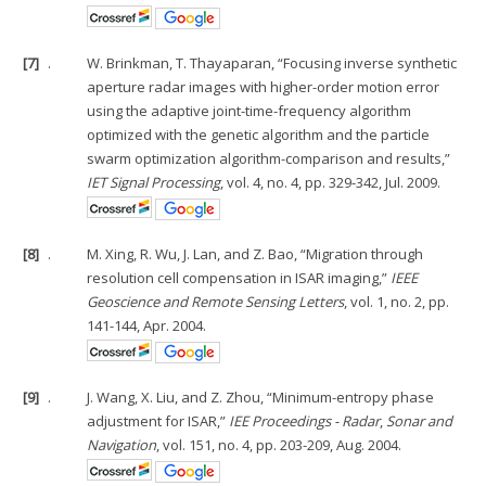
[7]
.
W. Brinkman, T. Thayaparan, “Focusing inverse synthetic
aperture radar images with higher-order motion error
using the adaptive joint-time-frequency algorithm
optimized with the genetic algorithm and the particle
swarm optimization algorithm-comparison and results,”
IET Signal Processing
, vol. 4, no. 4, pp. 329-342, Jul. 2009.
[8]
.
M. Xing, R. Wu, J. Lan, and Z. Bao, “Migration through
resolution cell compensation in ISAR imaging,”
IEEE
Geoscience and Remote Sensing Letters
, vol. 1, no. 2, pp.
141-144, Apr. 2004.
[9]
.
J. Wang, X. Liu, and Z. Zhou, “Minimum-entropy phase
adjustment for ISAR,”
IEE Proceedings - Radar
,
Sonar and
Navigation
, vol. 151, no. 4, pp. 203-209, Aug. 2004.