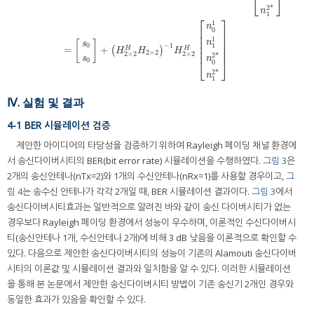
⎣
⎦
2
*
n
1
⎡
⎤
1
n
0
⎢
⎥
⎢
⎥
1
⎢
⎥
n
[
]
s
−
1
⎢
⎥
1
0
=
+
(
)
H
H
⎢
⎥
H
H
H
2
×
2
2
×
2
2
×
2
2
*
s
n
0
⎣
⎦
0
2
*
n
1
Ⅳ. 실험 및 결과
4-1 BER 시뮬레이션 검증
제안한 아이디어의 타당성을 검증하기 위하여 Rayleigh 페이딩 채널 환경에
서 송신다이버시티의 BER(bit error rate) 시뮬레이션을 수행하였다.
그림 3
은
2개의 송신안테나(nTx=2)와 1개의 수신안테나(nRx=1)를 사용할 경우이고,
그
림 4
는 송수신 안테나가 각각 2개일 때, BER 시뮬레이션 결과이다.
그림 3
에서
송신다이버시티효과는 일반적으로 알려진 바와 같이 송신 다이버시티가 없는
경우보다 Rayleigh 페이딩 환경에서 성능이 우수하며, 이론적인 수신다이버시
티(송신안테나 1개, 수신안테나 2개)에 비해 3 dB 낮음을 이론적으로 확인할 수
있다. 다음으로 제안한 송신다이버시티의 성능이 기존의 Alamouti 송신다이버
시티의 이론값 및 시뮬레이션 결과와 일치함을 알 수 있다. 이러한 시뮬레이션
을 통해 본 논문에서 제안한 송신다이버시티 방법이 기존 송신기 2개인 경우와
동일한 효과가 있음을 확인할 수 있다.