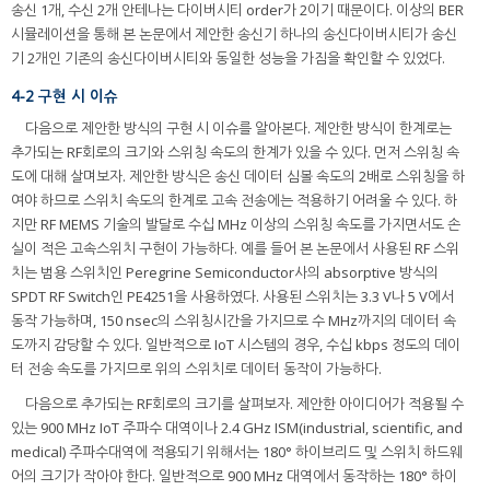
송신 1개, 수신 2개 안테나는 다이버시티 order가 2이기 때문이다. 이상의 BER
시뮬레이션을 통해 본 논문에서 제안한 송신기 하나의 송신다이버시티가 송신
기 2개인 기존의 송신다이버시티와 동일한 성능을 가짐을 확인할 수 있었다.
4-2 구현 시 이슈
다음으로 제안한 방식의 구현 시 이슈를 알아본다. 제안한 방식이 한계로는
추가되는 RF회로의 크기와 스위칭 속도의 한계가 있을 수 있다. 먼저 스위칭 속
도에 대해 살며보자. 제안한 방식은 송신 데이터 심볼 속도의 2배로 스위칭을 하
여야 하므로 스위치 속도의 한계로 고속 전송에는 적용하기 어려울 수 있다. 하
지만 RF MEMS 기술의 발달로 수십 MHz 이상의 스위칭 속도를 가지면서도 손
실이 적은 고속스위치 구현이 가능하다. 예를 들어 본 논문에서 사용된 RF 스위
치는 범용 스위치인 Peregrine Semiconductor사의 absorptive 방식의
SPDT RF Switch인 PE4251을 사용하였다. 사용된 스위치는 3.3 V나 5 V에서
동작 가능하며, 150 nsec의 스위칭시간을 가지므로 수 MHz까지의 데이터 속
도까지 감당할 수 있다. 일반적으로 IoT 시스템의 경우, 수십 kbps 정도의 데이
터 전송 속도를 가지므로 위의 스위치로 데이터 동작이 가능하다.
다음으로 추가되는 RF회로의 크기를 살펴보자. 제안한 아이디어가 적용될 수
있는 900 MHz IoT 주파수 대역이나 2.4 GHz ISM(industrial, scientific, and
medical) 주파수대역에 적용되기 위해서는 180° 하이브리드 및 스위치 하드웨
어의 크기가 작아야 한다. 일반적으로 900 MHz 대역에서 동작하는 180° 하이