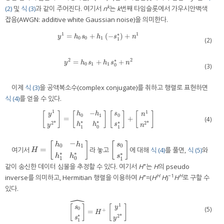
k
(2)
및
식 (3)
과 같이 주어진다. 여기서
n
는
k
번째 타임슬롯에서 가우시안백색
잡음(AWGN: additive white Gaussian noise)을 의미한다.
1
1
∗
=
+
(
−
)
+
y
1
=
h
0
s
0
+
h
1
(
−
s
1
*
)
+
n
1
y
h
s
h
s
n
0
0
1
(2)
1
2
2
∗
=
+
+
y
2
=
h
0
s
1
+
h
1
s
0
*
+
n
2
y
h
s
h
s
n
0
1
1
(3)
0
이제
식 (3)
을 공액복소수(complex conjugate)를 취하고 행렬로 표현하면
식 (4)
를 얻을 수 있다.
1
1
−
[
]
[
]
[
]
[
]
h
h
s
y
n
0
1
0
=
+
(4)
[
y
1
y
2
*
]
=
[
h
0
−
h
1
h
1
*
h
0
*
]
[
s
0
s
1
*
]
+
[
n
1
n
2
*
]
∗
∗
∗
2
*
2
*
h
h
s
y
n
1
0
1
−
h
h
s
[
]
[
]
0
1
0
=
여기서
라 놓고
에 대해
식 (4)
를 풀면,
식 (5)
와
H
=
[
h
0
−
h
1
h
1
*
h
0
*
]
[
s
0
s
1
*
]
H
∗
∗
∗
h
h
s
1
0
1
+
같이 송신한 데이터 심볼을 추정할 수 있다. 여기서
H
는
H
의 pseudo
+
H
−1
H
inverse를 의미하고, Hermitian 행렬을 이용하여
H
=(
H
H
)
H
로 구할 수
있다.
ˆ
1
[
]
[
]
s
y
(5)
0
+
=
H
∗
2
*
s
y
1