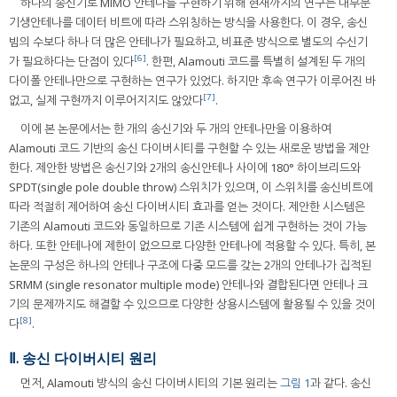
하나의 송신기로 MIMO 안테나를 구현하기 위해 현재까지의 연구는 대부분
기생안테나를 데이터 비트에 따라 스위칭하는 방식을 사용한다. 이 경우, 송신
빔의 수보다 하나 더 많은 안테나가 필요하고, 비표준 방식으로 별도의 수신기
[6]
가 필요하다는 단점이 있다
. 한편, Alamouti 코드를 특별히 설계된 두 개의
다이폴 안테나만으로 구현하는 연구가 있었다. 하지만 후속 연구가 이루어진 바
[7]
없고, 실제 구현까지 이루어지지도 않았다
.
이에 본 논문에서는 한 개의 송신기와 두 개의 안테나만을 이용하여
Alamouti 코드 기반의 송신 다이버시티를 구현할 수 있는 새로운 방법을 제안
한다. 제안한 방법은 송신기와 2개의 송신안테나 사이에 180° 하이브리드와
SPDT(single pole double throw) 스위치가 있으며, 이 스위치를 송신비트에
따라 적절히 제어하여 송신 다이버시티 효과를 얻는 것이다. 제안한 시스템은
기존의 Alamouti 코드와 동일하므로 기존 시스템에 쉽게 구현하는 것이 가능
하다. 또한 안테나에 제한이 없으므로 다양한 안테나에 적용할 수 있다. 특히, 본
논문의 구성은 하나의 안테나 구조에 다중 모드를 갖는 2개의 안테나가 집적된
SRMM (single resonator multiple mode) 안테나와 결합된다면 안테나 크
기의 문제까지도 해결할 수 있으므로 다양한 상용시스템에 활용될 수 있을 것이
[8]
다
.
Ⅱ. 송신 다이버시티 원리
먼저, Alamouti 방식의 송신 다이버시티의 기본 원리는
그림 1
과 같다. 송신