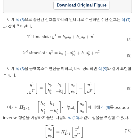
Download Original Figure
이제
식 (6)
으로 송신된 신호를 하나의 안테나로 수신하면 수신 신호는
식 (7)
과 같이 주어진다.
st
1
1
1
time
slot
:
=
+
+
1
st
time
slot
:
y
1
=
h
0
s
0
+
h
1
s
0
+
n
1
y
h
s
h
s
n
0
0
1
0
(7)
nd
2
2
∗
∗
2
time
slot
:
=
−
+
+
2
nd
time
slot
:
y
2
=
h
0
(
(
−
s
0
*
)
)
+
h
1
s
0
*
+
n
2
y
h
s
h
s
n
0
1
(8)
0
0
이제
식 (8)
을 공액복소수 연산을 취하고, 다시 정리하면
식 (9)
와 같이 표현할
수 있다.
1
1
[
]
[
]
[
]
[
]
h
h
y
n
s
0
1
0
=
+
(9)
[
y
1
y
2
*
]
=
[
h
0
h
1
h
1
*
−
h
0
*
]
[
s
0
s
0
]
+
[
n
1
n
2
*
]
∗
∗
−
2
*
2
*
h
h
s
y
n
0
1
0
h
h
[
]
[
]
s
0
1
0
=
여기서
라 놓고,
에 대해
식 (9)
를 pseudo
H
2
×
1
=
[
h
0
h
1
h
1
*
−
h
0
*
]
[
s
0
s
0
]
H
2
×
1
∗
∗
−
h
h
s
0
1
0
inverse 행렬을 이용하여 풀면, 다음의
식 (10)
과 같이 심볼을 추정할 수 있다.
ˆ
1
[
]
[
]
y
s
(10)
0
+
=
H
2
×
1
2
*
s
y
0