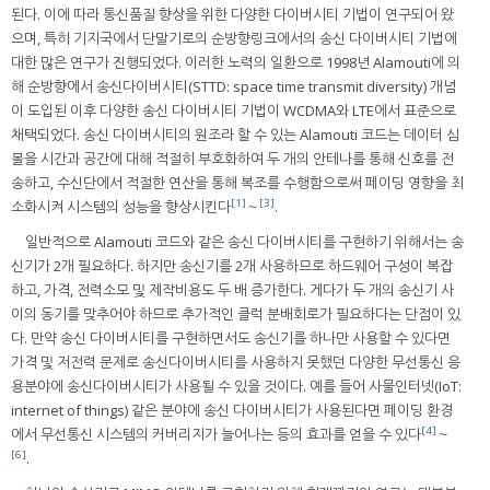
된다. 이에 따라 통신품질 향상을 위한 다양한 다이버시티 기법이 연구되어 왔
으며, 특히 기지국에서 단말기로의 순방향링크에서의 송신 다이버시티 기법에
대한 많은 연구가 진행되었다. 이러한 노력의 일환으로 1998년 Alamouti에 의
해 순방향에서 송신다이버시티(STTD: space time transmit diversity) 개념
이 도입된 이후 다양한 송신 다이버시티 기법이 WCDMA와 LTE에서 표준으로
채택되었다. 송신 다이버시티의 원조라 할 수 있는 Alamouti 코드는 데이터 심
볼을 시간과 공간에 대해 적절히 부호화하여 두 개의 안테나를 통해 신호를 전
송하고, 수신단에서 적절한 연산을 통해 복조를 수행함으로써 페이딩 영향을 최
[1]
[3]
소화시켜 시스템의 성능을 향상시킨다
～
.
일반적으로 Alamouti 코드와 같은 송신 다이버시티를 구현하기 위해서는 송
신기가 2개 필요하다. 하지만 송신기를 2개 사용하므로 하드웨어 구성이 복잡
하고, 가격, 전력소모 및 제작비용도 두 배 증가한다. 게다가 두 개의 송신기 사
이의 동기를 맞추어야 하므로 추가적인 클럭 분배회로가 필요하다는 단점이 있
다. 만약 송신 다이버시티를 구현하면서도 송신기를 하나만 사용할 수 있다면
가격 및 저전력 문제로 송신다이버시티를 사용하지 못했던 다양한 무선통신 응
용분야에 송신다이버시티가 사용될 수 있을 것이다. 예를 들어 사물인터넷(IoT:
internet of things) 같은 분야에 송신 다이버시티가 사용된다면 페이딩 환경
[4]
에서 무선통신 시스템의 커버리지가 늘어나는 등의 효과를 얻을 수 있다
～
[6]
.