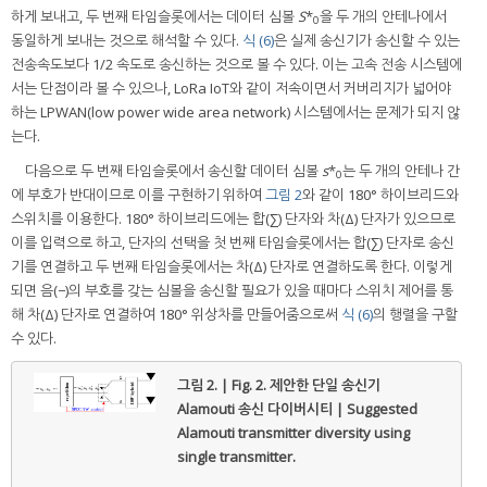
하게 보내고, 두 번째 타임슬롯에서는 데이터 심볼
S
*
을 두 개의 안테나에서
0
동일하게 보내는 것으로 해석할 수 있다.
식 (6)
은 실제 송신기가 송신할 수 있는
전송속도보다 1/2 속도로 송신하는 것으로 볼 수 있다. 이는 고속 전송 시스템에
서는 단점이라 볼 수 있으나, LoRa IoT와 같이 저속이면서 커버리지가 넓어야
하는 LPWAN(low power wide area network) 시스템에서는 문제가 되지 않
는다.
다음으로 두 번째 타임슬롯에서 송신할 데이터 심볼
s
*
는 두 개의 안테나 간
0
에 부호가 반대이므로 이를 구현하기 위하여
그림 2
와 같이 180° 하이브리드와
스위치를 이용한다. 180° 하이브리드에는 합(∑) 단자와 차(Δ) 단자가 있으므로
이를 입력으로 하고, 단자의 선택을 첫 번째 타임슬롯에서는 합(∑) 단자로 송신
기를 연결하고 두 번째 타임슬롯에서는 차(Δ) 단자로 연결하도록 한다. 이렇게
되면 음(−)의 부호를 갖는 심볼을 송신할 필요가 있을 때마다 스위치 제어를 통
해 차(Δ) 단자로 연결하여 180° 위상차를 만들어줌으로써
식 (6)
의 행렬을 구할
수 있다.
그림 2. | Fig. 2.
제안한 단일 송신기
Alamouti 송신 다이버시티 | Suggested
Alamouti transmitter diversity using
single transmitter.