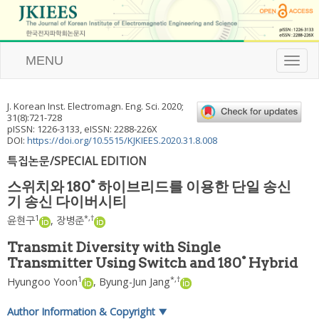
MENU
T
o
g
g
J. Korean Inst. Electromagn. Eng. Sci.
2020
;
l
31
(
8
):
721
-
728
e
pISSN: 1226-3133, eISSN: 2288-226X
n
DOI:
https://doi.org/10.5515/KJKIEES.2020.31.8.008
a
특집논문/SPECIAL EDITION
v
i
스위치와 180° 하이브리드를 이용한 단일 송신
g
기 송신 다이버시티
a
t
1
*
,
†
윤현구
,
장병준
i
o
Transmit Diversity with Single
n
Transmitter Using Switch and 180° Hybrid
1
*
,
†
Hyungoo Yoon
,
Byung-Jun Jang
Author Information & Copyright
▼