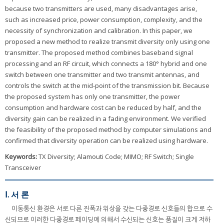
because two transmitters are used, many disadvantages arise,
such as increased price, power consumption, complexity, and the
necessity of synchronization and calibration. In this paper, we
proposed a new method to realize transmit diversity only using one
transmitter. The proposed method combines baseband signal
processing and an RF circuit, which connects a 180° hybrid and one
switch between one transmitter and two transmit antennas, and
controls the switch at the mid-point of the transmission bit. Because
the proposed system has only one transmitter, the power
consumption and hardware cost can be reduced by half, and the
diversity gain can be realized in a fading environment. We verified
the feasibility of the proposed method by computer simulations and
confirmed that diversity operation can be realized using hardware.
Keywords:
TX Diversity; Alamouti Code; MIMO; RF Switch; Single
Transceiver
Ⅰ. 서 론
이동통신 환경은 서로 다른 진폭과 위상을 갖는 다중경로 신호들의 합으로 수
신되므로 이러한 다중경로 페이딩에 의해서 수신되는 신호는 품질이 크게 저하