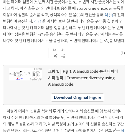
하는 데이터 심볼이 첫 번째 시간 슬롯에서는
s
, 두 번째 시간 슬롯에서는
s
이
0
1
라고 하자. 이 신호를 2개의 안테나로 송신할 때 space-time encoder 블록을
이용하여 심볼의 순서를 섞고, 공액복소수 및 음(−)의 연산을 통해
식 (1)
과 같이
변형하여 송신한다.
식 (1)
을 자세히 보면 첫 번째 타임 슬롯 구간 중 첫 번째 안
테나에서는 첫 번째 데이터 심볼
S
를 송신하고, 두 번째 안테나에서는 두 번째
0
데이터 심볼을 변형한 −
s
*
를 송신한다. 두 번째 타임 슬롯 구간에서는 순서를
1
바꾸어 첫 번째 안테나에서
s
을 송신하고, 두 번째 안테나에서는
s
*
를 보낸다.
1
0
[
]
s
s
0
1
[
s
0
s
1
−
s
1
*
s
0
*
]
(1)
∗
∗
−
s
s
1
0
그림 1. | Fig. 1.
Alamouti code 송신 다이버
시티 원리 | Transmitter diversity using
Alamouti code.
Download Original Figure
이렇게 데이터 심볼을 섞어서 두 개의 안테나에서 송신할 때 첫 번째 안테나
에서 수신 안테나까지의 채널 특성을
h
, 두 번째 안테나에서 수신 안테나까지
1
의 채널 특성을
h
라고 하고, 채널 특성이
s
와
s
데이터 심볼을 송신하는 구간
2
0
1
k
동안 변하지 않는다고 가정하면,
k
(
k
=1, 2)번째 타임슬롯에서 수신신호
y
는
식