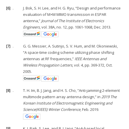
[6]
.
J. Bok, S. H. Lee, and H. G. Ryu, “Design and performance
evaluation of M×M MIMO transmission in ESPAR
antenna,”
Journal of The Institute of Electronics
Engineers
, vol. 38A, no. 12, pp. 1061-1068, Dec. 2013.
[7]
.
G. G. Messier, A. Sutinjo, S. V. Hum, and M. Okoniewski,
“A space-time coding scheme utilizing phase shifting
antennas at RF frequencies,”
IEEE Antennas and
Wireless Propagation Letters
, vol. 4, pp. 369-372, Oct.
2005.
[8]
.
T. H. Im, B. J. Jang, and H. S. Cho, “Anti-jamming 2-element
multimode pattern array antenna design,” in
2019 The
Korean Institute of Electromagnetic Engineering and
Science(KIEES) Winter Conference
, Feb. 2019.
[9]
.
K. J. Baik, S. Lee, and B. J. Jang, “AoA-based local