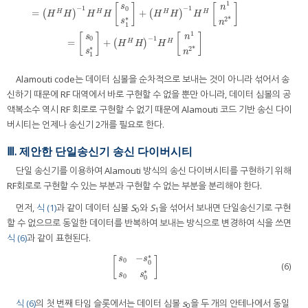
1
[
]
[
]
s
n
−
1
−
1
0
[
s
0
s
1
*
]
^
=
H
+
[
y
1
y
2
*
]
=
(
H
H
H
)
−
1
H
H
H
[
s
0
s
1
*
]
+
(
H
H
H
)
−
1
H
H
[
n
1
n
2
*
]
=
[
s
0
s
1
*
]
+
(
=
+
H
H
H
H
(
)
(
)
H
H
H
H
H
H
H
∗
2
*
s
n
1
1
[
]
[
]
s
n
−
1
0
=
+
H
H
(
)
H
H
H
∗
2
*
s
n
1
Alamouti code는 데이터 심볼을 순차적으로 보내는 것이 아니라 섞어서 송
신하기 때문에 RF 대역에서 바로 구현할 수 없을 뿐만 아니라, 데이터 심볼의 공
액복소수 역시 RF 회로로 구현할 수 없기 때문에 Alamouti 코드 기반 송신 다이
버시티는 언제나 송신기 2개를 필요로 한다.
Ⅲ. 제안한 단일송신기 송신 다이버시티
단일 송신기를 이용하여 Alamouti 방식의 송신 다이버시티를 구현하기 위해
RF회로로 구현할 수 있는 부분과 구현할 수 없는 부분을 분리해야 한다.
먼저,
식 (1)
과 같이 데이터 심볼
S
와
S
을 섞어서 보내면 단일송신기로 구현
0
1
할 수 없으므로 동일한 데이터를 반복하여 보내는 방식으로 변경하여 식을 쓰면
식 (6)
과 같이 표현된다.
∗
−
s
s
[
]
0
0
(6)
[
s
0
−
s
0
*
s
0
s
0
*
]
∗
s
s
0
0
식 (6)
의 첫 번째 타임 슬롯에서는 데이터 심볼
s
을 두 개의 안테나에서 동일
0