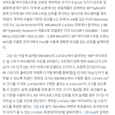
브리드를 마이크로스트립 선로로 제작하면 크기가 수십 cm 크기가 되므로 상
용화에 문제가 된다. 이에 본 논문에서는 상용제품이 존재하는 90° hybrid의
한쪽 단자에 90° 마이크로스트립 선로를 추가하는 형식으로 하드웨어를 제작
하였다. 제작에 사용된 기판은 유전율 3.2, 두께 31 mil을 갖는 타코닉(taconic)
사의 TLC-32-0310-01/01이며, 900 MHz와 2.4 GHz 대역에서 동작하는 3 dB
90° hybrid는 Anaren사 제품으로 모델명은 각각 X3C09P1-03S(800～1,000
MHz), X32C26P1-03S (2,300 ～2,900 MHz)이다. 90° 마이크로스트립 선로는
ADS를 이용한 전자기해석 Tool을 사용해 정확한 위상을 갖는 선로를 설계하였
다.
그림 5
는 이렇게 설계된 900 MHz와 2.4 GHz에서 동작하는 180° 하이브리
드 및 스위치 하드웨어의 사진을 보여준다. 사진에서 왼쪽 편의 SMA 단자 2개
(단자 1과 단자 2)는 각각 안테나에 연결되는 단자이고, 오른쪽 단자(단자 3)는
RF 스위치의 출력으로 아래쪽 디지털제어를 통해 합(∑) 단자와 차(Δ) 단자가 출
2
력될 수 있도록 하였다. 회로의 크기는 900 MHz에서 구현한 결과, 5.5×4.5 cm
2
의 크기를 가지며, 2.4 GHz에서 구현한 결과는 4.1×4.0 cm
의 크기를 갖도록
할 수 있었다. 실제 상용화를 위해 좀 더 작은 크기가 필요할 경우, 유전율이 높
은 기판을 사용하거나, 90° 마이크로스트림 선로를 최적 설계할 경우 크기는 더
작아질 수 있을 것으로 판단된다. 제작된 2.4 GHz 180° 하이브리드 및 스위치
보드를 측정한 결과는
그림 6
과 같다. 920 MHz 대역의 측정결과도 유사하므로
더 오차가 클 수 있는 2.4 GHz 측정데이타만을 첨부하였다.
그림 6(a)
의 입력반