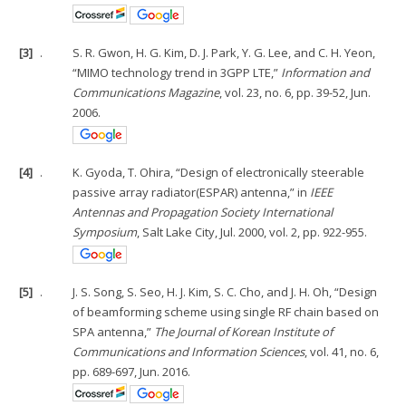
[3]
.
S. R. Gwon, H. G. Kim, D. J. Park, Y. G. Lee, and C. H. Yeon,
“MIMO technology trend in 3GPP LTE,”
Information and
Communications Magazine
, vol. 23, no. 6, pp. 39-52, Jun.
2006.
[4]
.
K. Gyoda, T. Ohira, “Design of electronically steerable
passive array radiator(ESPAR) antenna,” in
IEEE
Antennas and Propagation Society International
Symposium
, Salt Lake City, Jul. 2000, vol. 2, pp. 922-955.
[5]
.
J. S. Song, S. Seo, H. J. Kim, S. C. Cho, and J. H. Oh, “Design
of beamforming scheme using single RF chain based on
SPA antenna,”
The Journal of Korean Institute of
Communications and Information Sciences
, vol. 41, no. 6,
pp. 689-697, Jun. 2016.