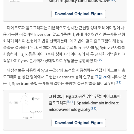
step-frequency continuous-wave
.
Download Original Figure
마이크로파 홀로그래피는 기본적으로 실시간 근접장 생체조직 이미징에 사
용 가능한 직접적인 Inversion 알고리즘인데, 원래 비선형인 산란문제를 선형
화하기 위하여 선형화 기법을 선택하는데, 이 기법이 결국 홀로그램의 재형성
품질을 결정하게 된다. 선형화 기법으로 주로 Born 근사화 및 Rytov 근사화를
사용하며, Tajik 등은 마이크로파 생체조직 이미징에 이 두 근사화 기법을 비교
[50]
적용하여 Rytov 근사화가 상대적으로 우월함을 증명하였 다
.
위상정보를 사용하지 않고 근접장의 표적을 재형성하는 간접 마이크로파 홀
로그래피를 공간 영역에서 구현한 Costanzo 등의 연구를
그림 20
에 나타내었
[51]
는데, Spectrum 중첩 문제를 해결하는 훌륭한 접근 방법을 보이고 있다
.
그림 20. | Fig. 20.
공간 영역 간접 마이크로파
[51]
홀로그래피
| Spatial-domain indirect
[51]
microwave holography
.
Download Original Figure