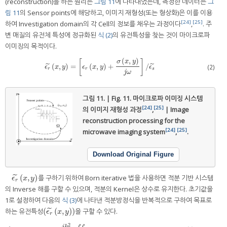
(reconstruction)을 하는 원리는
그림 11
에 나타내었는데, 측정한 데이터는
그
림 11
의 Sensor points에 해당하고, 이미지 재형성(또는 형상화)은 이를 이용
[24]
[25]
하여 Investigation domain의 각 Cell의 정보를 채우는 과정이다
,
. 주
변 매질의 유전체 특성에 정규화된
식 (2)
의 유전특성을 찾는 것이 마이크로파
이미징의 목적이다.
(
,
)
σ
x
y
[
]
(
,
)
=
(
,
)
+
/
˜
˜
ϵ
r
˜
(
x
,
y
)
=
[
ϵ
r
(
x
,
y
)
+
σ
(
x
,
y
)
j
ω
]
/
ϵ
s
˜
(2)
ϵ
x
y
ϵ
x
y
ϵ
r
r
s
j
ω
그림 11. | Fig. 11.
마이크로파 이미징 시스템
[24]
[25]
의 이미지 재형성 과정
,
| Image
reconstruction processing for the
[24]
[25]
microwave imaging system
,
.
Download Original Figure
(
,
)
를 구하기 위하여 Born iterative 법을 사용하면 적분 기반 시스템
˜
ϵ
r
˜
(
x
,
y
)
ϵ
x
y
r
의 Inverse 해를 구할 수 있으며, 적분의 Kernel은 상수로 유지한다. 초기값을
1로 설정하여 다음의
식 (3)
에 나타낸 적분방정식을 반복적으로 구하여 목표로
(
(
,
)
)
하는 유전특성
을 구할 수 있다.
˜
(
ϵ
r
˜
(
x
,
y
)
)
ϵ
x
y
r
2
−