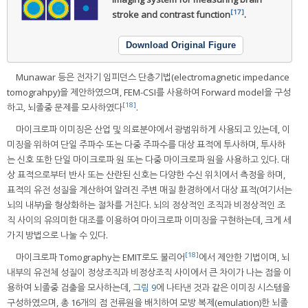
[17]
stroke and contrast function
.
Download Original Figure
Munawar 등은 전자기 임피던스 단층기법(electromagnetic impedance
tomograhpy)을 제안하였으며, FEM-CSI를 사용하여 Forward model을 구성
[18]
하고, 뇌졸중 문제를 모사하였다
.
마이크로파 이미징은 산업 및 의료분야에서 광범위하게 사용되고 있는데, 이
미징을 위하여 단일 주파수 또는 다중 주파수를 대상 표적에 투사하며, 투사하
는 신호 또한 단일 마이크로파 원 또는 다중 마이크로파 원을 사용하고 있다. 대
상 표적으로부터 반사 또는 산란된 신호는 다양한 수신 위치에서 측정을 하며,
표적의 유전 성질을 계산하여 알려진 주변 매질 환경하에서 대상 표적(여기서는
뇌의 내부)을 형상화하는 절차를 거친다. 뇌의 정상적인 조직과 비정상적인 조
직 사이의 유의미한 대조를 이용하여 마이크로파 이미징을 구현하는데, 크게 세
가지 방법으로 나눌 수 있다.
[18]
마이크로파 Tomography는 EMIT로도 불리어
에서 제안한 기법이며, 뇌
내부의 유전체 성질이 정상조직과 비정상조직 사이에서 큰 차이가 나는 점을 이
용하여 뇌졸중 검출을 모사하는데,
그림 9
에 나타낸 것과 같은 이미징 시스템을
구성하였으며, 총 16개의 점 전류원을 배치하여 모방 복제(emulation)한 뇌졸