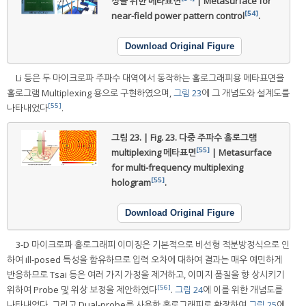
성을 위한 메타표면
| Metasurface for
[54]
near-field power pattern control
.
Download Original Figure
Li 등은 두 마이크로파 주파수 대역에서 동작하는 홀로그래피용 메타표면을
홀로그램 Multiplexing 용으로 구현하였으며,
그림 23
에 그 개념도와 설계도를
[55]
나타내었다
.
그림 23. | Fig. 23.
다중 주파수 홀로그램
[55]
multiplexing 메타표면
| Metasurface
for multi-frequency multiplexing
[55]
hologram
.
Download Original Figure
3-D 마이크로파 홀로그래피 이미징은 기본적으로 비선형 적분방정식으로 인
하여 ill-posed 특성을 함유하므로 입력 오차에 대하여 결과는 매우 예민하게
반응하므로 Tsai 등은 여러 가지 가정을 제거하고, 이미지 품질을 향 상시키기
[56]
위하여 Probe 및 위상 보정을 제안하였다
.
그림 24
에 이를 위한 개념도를
나타내었다. 그리고 Dual-probe를 사용한 홀로그래피로 확장하여
그림 25
에