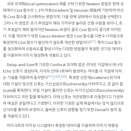
국부 최적화(local optimization) 해를 구하기 위한 Newton 방법은 현재 상
태에서 Cost 함수의 1, 2차 미분(Gradient 및 Hessian 행렬)에 기반하여 비선
형 Cost 함수를 근사화하는 방법이며, 다음 반복 상태에서 최솟값을 선택한다.
그러나 이 방법은 초기 추정값이 해와 가까우면 놀라운 선형 수렴을 보이나, 초
기 추정값이 해와 멀어지면 Newton 보정이 결국 Cost 함수의 증가로 이어진
다. 이를 개선하기 위한 Gauss-Newton 법은 Cost 함수를 다변수 다차원으로
[21]
확장하여 Cost 함수가 발산하지 않도록 개선한 방법이다
. 특히 Cost 함수
를 정규화하여 수렴속도를 향상시키는 다양한 방법들이 측정한 전기장 데이터
를 이용하여 이미지 형상화에 적용되고 있다.
Delay-and-Sum에 기초한 Confocal 최적화 법은 주어진 지점에서 하나의
Echo 신호가 생성되며, 각각의 안테나로부터 발생하는 차이를 이 지점에 더하
[11]
[22]
[23]
는 가설을 적용하여 동작한다
,
,
. 특정한 산란체(scatterer) 위치에
대한 가설이 맞으면 신호는 가간섭성으로(coherently) 더하여지고, 큰 값의 합
(sum)을 획득한다. 만일 가설이 틀리면 신호는 비가간섭성으로(incoherently)
더하여지고 작은 합을 획득한다. 이때 신호는 직진방향으로 이동한다고 가정하
며 매질은 균일하다고 가정한다. 이러한 가정은 실제 매질에서는 맞지 않으므로
선처리를 통하여 보정하고, 올바른 신호의 방향을 찾기 위한 Femat의 원리 등
을 적용하고 있다.
마이크로파 이미징 시스템에서 측정한 데이터를 이용하여 이미지 재형성