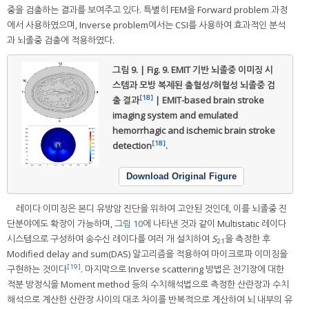
중을 검출하는 결과를 보여주고 있다. 특별히 FEM을 Forward problem 과정
에서 사용하였으며, Inverse problem에서는 CSI를 사용하여 효과적인 분석
과 뇌졸중 검출에 적용하였다.
그림 9. | Fig. 9.
EMIT 기반 뇌졸중 이미징 시
스템과 모방 복제된 출혈성/허혈성 뇌졸중 검
[18]
출 결과
| EMIT-based brain stroke
imaging system and emulated
hemorrhagic and ischemic brain stroke
[18]
detection
.
Download Original Figure
레이다 이미징은 본디 유방암 진단을 위하여 고안된 것인데, 이를 뇌졸중 진
단분야에도 확장이 가능하며,
그림 10
에 나타낸 것과 같이 Multistatic 레이다
시스템으로 구성하여 송수신 레이다를 여러 개 설치하여
S
을 측정한 후
21
Modified delay and sum(DAS) 알고리즘을 적용하여 마이크로파 이미징을
[19]
구현하는 것이다
. 마지막으로 Inverse scattering 방법은 전기장에 대한
적분 방정식을 Moment method 등의 수치해석법으로 측정한 산란장과 수치
해석으로 계산한 산란장 사이의 대조 차이를 반복적으로 계산하여 뇌 내부의 유