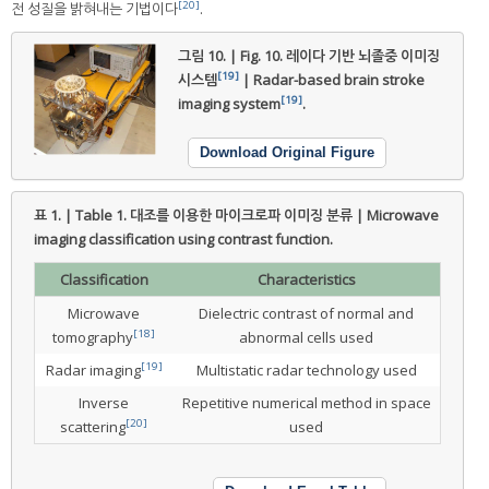
[20]
전 성질을 밝혀내는 기법이다
.
그림 10. | Fig. 10.
레이다 기반 뇌졸중 이미징
[19]
시스템
| Radar-based brain stroke
[19]
imaging system
.
Download Original Figure
표 1. | Table 1.
대조를 이용한 마이크로파 이미징 분류 | Microwave
imaging classification using contrast function.
Classification
Characteristics
Microwave
Dielectric contrast of normal and
[18]
tomography
abnormal cells used
[19]
Radar imaging
Multistatic radar technology used
Inverse
Repetitive numerical method in space
[20]
scattering
used