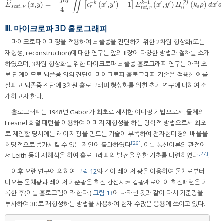
j
k
∬
(
2
)
ˆ
s
′
′
′
′
′
−
−
1
(
,
)
=
(
,
)
−
1
(
,
)
(
)
k
k
E
^
s
c
a
t
,
ν
(
x
,
y
)
=
−
j
k
s
2
4
∬
[
[
ϵ
r
−
k
(
x
′
,
y
′
)
−
1
]
E
t
o
]
t
,
ν
k
−
1
(
x
′
,
y
′
)
H
0
(
2
)
(
k
s
ρ
)
d
x
′
d
y
′
E
x
y
ϵ
x
y
E
x
y
H
k
ρ
d
x
,
,
r
s
c
a
t
ν
s
0
4
t
o
t
ν
Ⅲ. 마이크로파 3D 홀로그래피
마이크로파 이미징을 적용하여 뇌졸중을 진단하기 위한 2차원 형상화(또는
재형성, reconstruction)에 대한 연구는 앞의 II장에 다양한 방법과 절차를 소개
하였으며, 3차원 형상화를 위한 마이크로파 뇌졸중 홀로그래피 연구는 아직 초
보 단계이므로 뇌졸중 외의 진단에 마이크로파 홀로그래피 기술을 적용한 예를
살피고 뇌졸중 진단에 3차원 홀로그래피 형상화를 위한 초기 연구에 대하여 소
개하고자 한다.
홀로그래피는 1948년 Gabor가 최초로 제시한 이미징 기법으로서, 물체의
Fresnel 회절 패턴을 이용하여 이미지 재형성을 하는 광학적 방법으로서 최초
로 제안할 당시에는 레이저 광을 만드는 기술이 부족하여 전자현미경의 배율을
[26]
혁명적으로 증가시킬 수 있는 제안에 불과하였다
. 이를 통신이론의 관점에
[27]
서 Leith 등이 재해석을 하여 홀로그래피의 발전을 위한 기초를 마련하였다
.
이후 오랜 연구에 의하여
그림 12
와 같이 레이저 광을 이용하여 물체로부터
나오는 물체광과 레이저 기준광을 회절 간섭시켜 감광재료에 이 회절패턴을 기
록한 후(이를 홀로그램이라 한다.)
그림 13
에 나타낸 것과 같이 다시 기준광을
투사하여 3D로 재형성하는 방법을 사용하여 현재 수많은 응용에 쓰이고 있다.