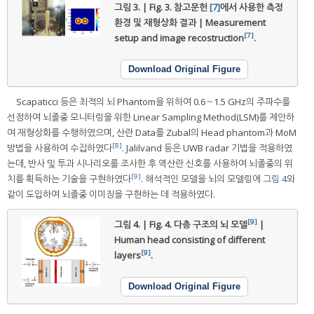
그림 3. | Fig. 3.
참고문헌
[7]
에서 사용한 측정
환경 및 재형상화 결과 | Measurement
[7]
setup and image recostruction
.
Download Original Figure
Scapaticci 등은 최적의 뇌 Phantom을 위하여 0.6～1.5 GHz의 주파수를
선정하여 뇌졸중 모니터링을 위한 Linear Sampling Method(LSM)를 제안하
여 재형상화를 수행하였으며, 산란 Data를 Zubal의 Head phantom과 MoM
[8]
방법을 사용하여 수집하였다
. Jalilvand 등은 UWB radar 기법을 적용하였
는데, 반사 및 투과 시나리오를 조사한 후 역산란 신호를 사용하여 뇌졸중의 위
[9]
치를 획득하는 기술을 구현하였다
. 해석적인 모델을 뇌의 모델링에
그림 4
와
같이 도입하여 뇌졸중 이미징을 구현하는 데 적용하였다.
[9]
그림 4. | Fig. 4.
다층 구조의 뇌 모델
|
Human head consisting of different
[9]
layers
.
Download Original Figure