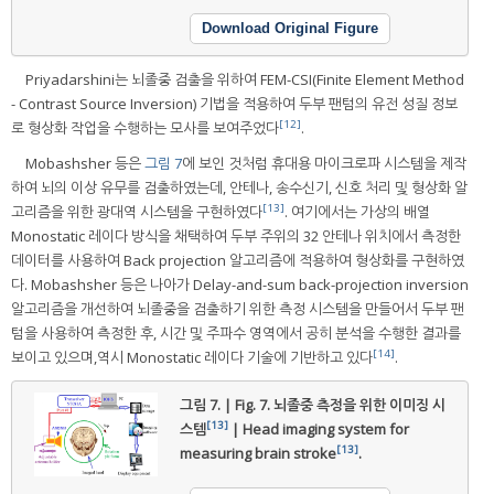
Download Original Figure
Priyadarshini는 뇌졸중 검출을 위하여 FEM-CSI(Finite Element Method
- Contrast Source Inversion) 기법을 적용하여 두부 팬텀의 유전 성질 정보
[12]
로 형상화 작업을 수행하는 모사를 보여주었다
.
Mobashsher 등은
그림 7
에 보인 것처럼 휴대용 마이크로파 시스템을 제작
하여 뇌의 이상 유무를 검출하였는데, 안테나, 송수신기, 신호 처리 및 형상화 알
[13]
고리즘을 위한 광대역 시스템을 구현하였다
. 여기에서는 가상의 배열
Monostatic 레이다 방식을 채택하여 두부 주위의 32 안테나 위치에서 측정한
데이터를 사용하여 Back projection 알고리즘에 적용하여 형상화를 구현하였
다. Mobashsher 등은 나아가 Delay-and-sum back-projection inversion
알고리즘을 개선하여 뇌졸중을 검출하기 위한 측정 시스템을 만들어서 두부 팬
텀을 사용하여 측정한 후, 시간 및 주파수 영역에서 공히 분석을 수행한 결과를
[14]
보이고 있으며,역시 Monostatic 레이다 기술에 기반하고 있다
.
그림 7. | Fig. 7.
뇌졸중 측정을 위한 이미징 시
[13]
스템
| Head imaging system for
[13]
measuring brain stroke
.