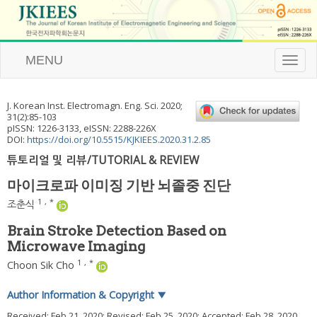
MENU
T
o
g
g
J. Korean Inst. Electromagn. Eng. Sci.
2020
;
l
31
(
2
):
85
-
103
e
pISSN: 1226-3133, eISSN: 2288-226X
n
DOI:
https://doi.org/10.5515/KJKIEES.2020.31.2.85
a
튜토리얼 및 리뷰/TUTORIAL & REVIEW
v
i
마이크로파 이미징 기반 뇌졸중 진단
g
a
1
,
*
조춘식
t
i
Brain Stroke Detection Based on
o
Microwave Imaging
n
1
,
*
Choon Sik Cho
Author Information & Copyright
▼
Received:
Feb 21, 2020
; Revised:
Feb 25, 2020
; Accepted:
Feb 28, 2020