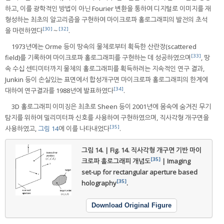
하고, 이를 광학적인 방법이 아닌 Fourier 변환을 통하여 디지털로 이미지를 재
형성하는 최초의 알고리즘을 구현하여 마이크로파 홀로그래피의 발전의 초석
[30]
[32]
을 마련하였다
～
.
1973년에는 Orme 등이 땅속의 물체로부터 획득한 산란장(scattered
[33]
field)를 기록하여 마이크로파 홀로그래피를 구현하는 데 성공하였으며
, 땅
속 수십 센티미터까지 물체의 홀로그래피를 획득하려는 지속적인 연구 결과,
Junkin 등이 손실있는 표면에서 합성개구면 마이크로파 홀로그래피의 한계에
[34]
대하여 연구결과를 1988년에 발표하였다
.
3D 홀로그래피 이미징은 최초로 Sheen 등이 2001년에 몸속에 숨겨진 무기
탐지를 위하여 밀리미터파 신호를 사용하여 구현하였으며, 직사각형 개구면을
[35]
사용하였고,
그림 14
에 이를 나타내었다
.
그림 14. | Fig. 14.
직사각형 개구면 기반 마이
[35]
크로파 홀로그래피 개념도
| Imaging
set-up for rectangular aperture based
[35]
holography
.
Download Original Figure