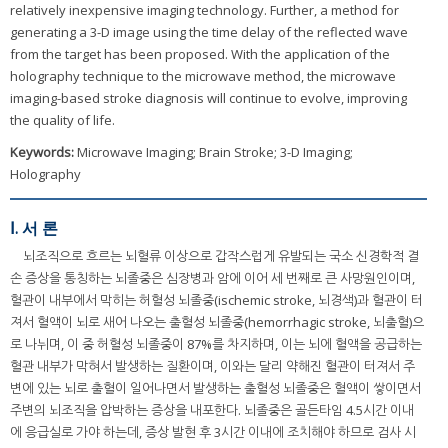
relatively inexpensive imaging technology. Further, a method for
generating a 3-D image using the time delay of the reflected wave
from the target has been proposed. With the application of the
holography technique to the microwave method, the microwave
imaging-based stroke diagnosis will continue to evolve, improving
the quality of life.
Keywords:
Microwave Imaging; Brain Stroke; 3-D Imaging;
Holography
Ⅰ. 서 론
뇌조직으로 흐르는 뇌혈류 이상으로 갑작스럽게 유발되는 국소 신경학적 결
손 증상을 통칭하는 뇌졸중은 심장병과 암에 이어 세 번째로 큰 사망원인이며,
혈관이 내부에서 막히는 허혈성 뇌졸중(ischemic stroke, 뇌경색)과 혈관이 터
져서 혈액이 뇌로 새어 나오는 출혈성 뇌졸중(hemorrhagic stroke, 뇌출혈)으
로 나뉘며, 이 중 허혈성 뇌졸중이 87%를 차지하며, 이는 뇌에 혈액을 공급하는
혈관 내부가 막혀서 발생하는 질환이며, 이와는 달리 약해진 혈관이 터져서 주
변에 있는 뇌로 출혈이 일어나면서 발생하는 출혈성 뇌졸중은 혈액이 쌓이면서
주변의 뇌조직을 압박하는 증상을 내포한다. 뇌졸중은 골든타임 4.5시간 이내
에 응급실로 가야 하는데, 증상 발현 후 3시간 이내에 조치해야 하므로 검사 시