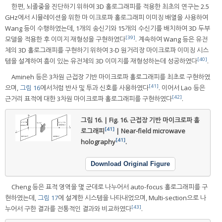
한편, 뇌졸중을 진단하기 위하여 3D 홀로그래피를 적용한 최초의 연구는 2.5
GHz에서 시뮬레이션을 위한 마 이크로파 홀로그래피 이미징 배열을 사용하여
Wang 등이 수행하였는데, 1개의 송신기와 15개의 수신기를 배치하여 3D 두부
[39]
모델을 적용한 후 이미지 재형성을 구현하였다
. 계속하여 Wang 등은 유전
체의 3D 홀로그래피를 구현하기 위하여 3-D 원거리장 마이크로파 이미징 시스
[40]
템을 설계하여 흠이 있는 유전체의 3D 이미지를 재형성하는데 성공하였다
.
Amineh 등은 3차원 근접장 기반 마이크로파 홀로그래피를 최초로 구현하였
[41]
으며,
그림 16
에서처럼 반사 및 투과 신호를 사용하였다
. 이어서 Lao 등은
[42]
근거리 표적에 대한 3차원 마이크로파 홀로그래피를 구현하였다
.
그림 16. | Fig. 16.
근접장 기반 마이크로파 홀
[41]
로그래피
| Near-field microwave
[41]
holography
.
Download Original Figure
Cheng 등은 표적 영역을 몇 군데로 나누어서 auto-focus 홀로그래피를 구
현하였는데,
그림 17
에 설계한 시스템을 나타내었으며, Multi-section으로 나
[43]
누어서 구한 결과를 전통적인 결과와 비교하였다
.