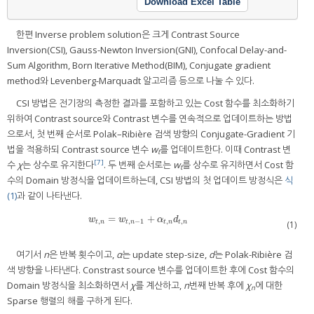
Download Excel Table
한편 Inverse problem solution은 크게 Contrast Source
Inversion(CSI), Gauss-Newton Inversion(GNI), Confocal Delay-and-
Sum Algorithm, Born Iterative Method(BIM), Conjugate gradient
method와 Levenberg-Marquadt 알고리즘 등으로 나눌 수 있다.
CSI 방법은 전기장의 측정한 결과를 포함하고 있는 Cost 함수를 최소화하기
위하여 Contrast source와 Contrast 변수를 연속적으로 업데이트하는 방법
으로서, 첫 번째 순서로 Polak–Ribière 검색 방향의 Conjugate-Gradient 기
법을 적용하되 Contrast source 변수
w
를 업데이트한다. 이때 Contrast 변
t
[7]
수
χ
는 상수로 유지한다
. 두 번째 순서로는
w
를 상수로 유지하면서 Cost 함
t
수의 Domain 방정식을 업데이트하는데, CSI 방법의 첫 업데이트 방정식은
식
(1)
과 같이 나타낸다.
=
+
w
t
,
n
=
w
t
,
n
−
1
+
α
t
,
n
d
t
,
n
w
w
α
d
,
,
−
1
,
,
t
n
t
n
t
n
t
n
(1)
여기서
n
은 반복 횟수이고,
α
는 update step-size,
d
는 Polak-Ribière 검
색 방향을 나타낸다. Constrast source 변수를 업데이트한 후에 Cost 함수의
Domain 방정식을 최소화하면서
χ
를 계산하고,
n
번째 반복 후에
χ
에 대한
n
Sparse 행렬의 해를 구하게 된다.