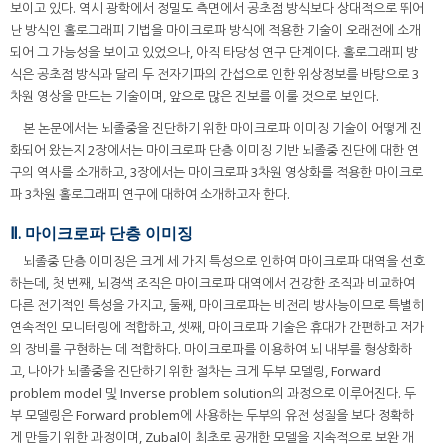
보이고 있다. 역시 광학에서 정밀도 측면에서 공초점 방식보다 상대적으로 뛰어
난 방식인 홀로그래피 기법을 마이크로파 방식에 적용한 기술이 오래전에 소개
되어 그 가능성을 보이고 있었으나, 아직 타당성 연구 단계이다. 홀로그래피 방
식은 공초점 방식과 달리 두 전자기파의 간섭으로 인한 위상정보를 바탕으로 3
차원 영상을 만드는 기술이며, 앞으로 많은 진보를 이룰 것으로 보인다.
본 논문에서는 뇌졸중을 진단하기 위한 마이크로파 이미징 기술이 어떻게 진
화되어 왔는지 2장에서는 마이크로파 단층 이미징 기반 뇌졸중 진단에 대한 연
구의 역사를 소개하고, 3장에서는 마이크로파 3차원 영상화를 적용한 마이크로
파 3차원 홀로그래피 연구에 대하여 소개하고자 한다.
Ⅱ. 마이크로파 단층 이미징
뇌졸중 단층 이미징은 크게 세 가지 특성으로 인하여 마이크로파 대역을 선호
하는데, 첫 번째, 뇌경색 조직은 마이크로파 대역에서 건강한 조직과 비교하여
다른 전기적인 특성을 가지고, 둘째, 마이크로파는 비전리 방사능이므로 특별히
연속적인 모니터링에 적합하고, 셋째, 마이크로파 기술은 휴대가 간편하고 저가
의 장비를 구현하는 데 적합하다. 마이크로파를 이용하여 뇌 내부를 형상화하
고, 나아가 뇌졸중을 진단하기 위한 절차는 크게 두부 모델링, Forward
problem model 및 Inverse problem solution의 과정으로 이루어진다. 두
부 모델링은 Forward problem에 사용하는 두부의 유전 성질을 보다 정확하
게 만들기 위한 과정이며, Zubal이 최초로 공개한 모델을 지속적으로 보완 개