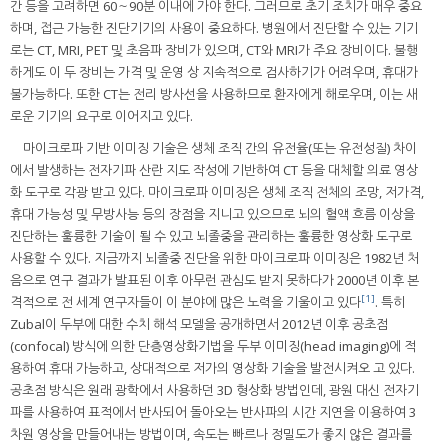
간 등을 고려하면 60～90분 이내에 가야 한다. 그러므로 초기 조치가 매우 중요
하며, 접근 가능한 진단기기의 사용이 중요하다. 병원에서 진단할 수 있는 기기
로는 CT, MRI, PET 및 초음파 장비가 있으며, CT와 MRI가 주요 장비이다. 불행
하게도 이 두 장비는 가격 및 운영 상 지속적으로 검사하기가 어려우며, 휴대가
불가능하다. 또한 CT는 전리 방사선을 사용하므로 환자에게 해로우며, 이는 새
로운 기기의 요구로 이어지고 있다.
마이크로파 기반 이미징 기술은 생체 조직 간의 유전율(또는 유전성질) 차이
에서 발생하는 전자기파 산란 지도 작성에 기반하여 CT 등을 대체할 의료 영상
화 도구로 각광 받고 있다. 마이크로파 이미징은 생체 조직 전체의 조망, 저가격,
휴대 가능성 및 무방사능 등의 장점을 지니고 있으므로 뇌의 혈액 흐름 이상을
진단하는 훌륭한 기술이 될 수 있고 뇌졸중을 관리하는 훌륭한 영상화 도구로
사용할 수 있다. 지금까지 뇌졸중 진단을 위한 마이크로파 이미징은 1982년 처
음으로 연구 결과가 발표된 이후 아무런 관심도 받지 못하다가 2000년 이후 본
[1]
격적으로 전 세계 연구자들이 이 분야에 많은 노력을 기울이고 있다
. 특히
Zubal이 두부에 대한 수치 해석 모델을 공개하면서 2012년 이후 공초점
(confocal) 방식에 의한 단층영상화기법을 두부 이미징(head imaging)에 적
용하여 휴대 가능하고, 상대적으로 저가의 영상화 기술을 발전시켜오 고 있다.
공초점 방식은 원래 광학에서 사용하던 3D 형상화 방법인데, 광원 대신 전자기
파를 사용하여 표적에서 반사되어 돌아오는 반사파의 시간 지연을 이용하여 3
차원 영상을 만들어내는 방법이며, 속도는 빠르나 정밀도가 좋지 않은 결과를