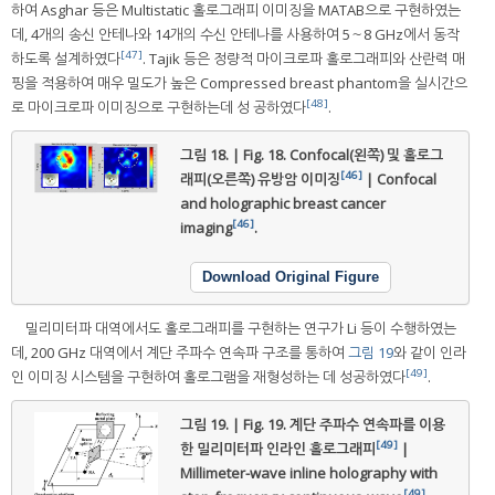
하여 Asghar 등은 Multistatic 홀로그래피 이미징을 MATAB으로 구현하였는
데, 4개의 송신 안테나와 14개의 수신 안테나를 사용하여 5～8 GHz에서 동작
[47]
하도록 설계하였다
. Tajik 등은 정량적 마이크로파 홀로그래피와 산란력 매
핑을 적용하여 매우 밀도가 높은 Compressed breast phantom을 실시간으
[48]
로 마이크로파 이미징으로 구현하는데 성 공하였다
.
그림 18. | Fig. 18.
Confocal(왼쪽) 및 홀로그
[46]
래피(오른쪽) 유방암 이미징
| Confocal
and holographic breast cancer
[46]
imaging
.
Download Original Figure
밀리미터파 대역에서도 홀로그래피를 구현하는 연구가 Li 등이 수행하였는
데, 200 GHz 대역에서 계단 주파수 연속파 구조를 통하여
그림 19
와 같이 인라
[49]
인 이미징 시스템을 구현하여 홀로그램을 재형성하는 데 성공하였다
.
그림 19. | Fig. 19.
계단 주파수 연속파를 이용
[49]
한 밀리미터파 인라인 홀로그래피
|
Millimeter-wave inline holography with
[49]