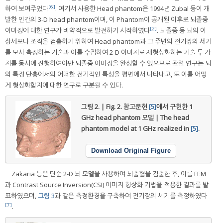
[6]
하여 보여주었다
. 여기서 사용한 Head phantom은 1994년 Zubal 등이 개
발한 인간의 3-D head phantom이며, 이 Phantom이 공개된 이후로 뇌졸중
[2]
이미징에 대한 연구가 비약적으로 발전하기 시작하였다
. 뇌졸중 등 뇌의 이
상세포나 조직을 검출하기 위하여 Head phantom과 그 주변의 전기장의 세기
를 모사 측정하는 기술과 이를 수집하여 2-D 이미지로 재형상화하는 기술 두 가
지를 동시에 진행하여야만 뇌졸중 이미징을 완성할 수 있으므로 관련 연구는 뇌
의 특정 단층에서의 어떠한 전기적인 특성을 평면에서 나타내고, 또 이를 어떻
게 형상화할지에 대한 연구로 구분될 수 있다.
그림 2. | Fig. 2.
참고문헌
[5]
에서 구현한 1
GHz head phantom 모델 | The head
phantom model at 1 GHz realized in
[5]
.
Download Original Figure
Zakaria 등은 단순 2-D 뇌 모델을 사용하여 뇌출혈을 검출한 후, 이를 FEM
과 Contrast Source Inversion(CSI) 이미지 형상화 기법을 적용한 결과를 발
표하였으며,
그림 3
과 같은 측정환경을 구축하여 전기장의 세기를 측정하였다
[7]
.