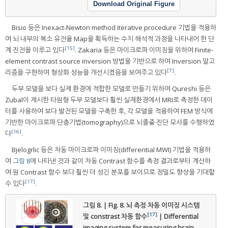
Download Original Figure
Bisio 등은 Inexact-Newton method iterative procedure 기법을 적용하
여 뇌 내부의 복소 유전율 Map을 획득하는 수치 해석적 과정을 나타내어 한 단
[15]
계 진전을 이루고 있다
. Zakaria 등은 마이크로파 이미징을 위하여 Finite-
element contrast source inversion 방법을 기반으로 하여 Inversion 알고
[7]
리즘을 구현하여 형상화 성능을 개선시켰음을 보여주고 있다
.
두부 모델을 보다 실제 환경에 적합한 모델로 만들기 위하여 Qureshi 등은
Zubal이 제시한 타원형 두부 모델보다 훨씬 실제환경에서 MRI로 측정한 데이
터를 사용하여 보다 발전된 모델을 구축한 후, 각 모델을 적용하여 FEM 방식에
기반한 마이크로파 단층기법(tomography)으로 뇌졸중 진단 모사를 수행하였
[16]
다
.
Bjelogrlic 등은 차동 마이크로파 이미징(differential MWI) 기법을 적용하
여
그림 8
에 나타낸 것과 같이 차동 Contrast 함수를 측정 결과로부터 계산하
여 원 Contrast 함수 보다 훨씬 더 성긴 분포를 보이므로 정밀도 향상을 기대할
[17]
수 있다
.
그림 8. | Fig. 8.
뇌 측정 차동 이미징 시스템
[17]
및 constrast 차동 함수
| Differential
imaging system for measuring brain