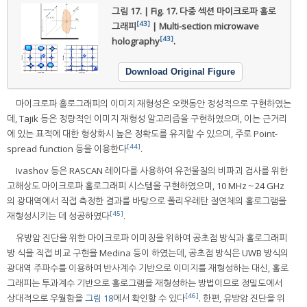
그림 17. | Fig. 17.
다중 섹션 마이크로파 홀로
[43]
그래피
| Multi-section microwave
[43]
holography
.
Download Original Figure
마이크로파 홀로그래피의 이미지 재형성은 오랫동안 정성적으로 구현하였는
데, Tajik 등은 정량적인 이미지 재형성 알고리즘을 구현하였으며, 이는 근거리
에 있는 표적에 대한 형상화시 높은 정확도를 유지할 수 있으며, 주로 Point-
[44]
spread function 등을 이용한다
.
Ivashov 등은 RASCAN 레이다를 사용하여 유전물질의 비파괴 검사를 위한
고해상도 마이크로파 홀로그래피 시스템을 구현하였으며, 10 MHz～24 GHz
의 광대역에서 직접 측정한 결과를 바탕으로 폴리우레탄 절연체의 홀로그램을
[45]
재형성시키는 데 성공하였다
.
유방암 진단을 위한 마이크로파 이미징을 위하여 공초점 방식과 홀로그래피
방 식을 직접 비교 구현을 Medina 등이 하였는데, 공초점 방식은 UWB 방식의
광대역 주파수를 이용하여 반사계수 기반으로 이미지를 재형성하는 대신, 홀로
그래피는 투과계수 기반으로 홀로그램을 재형성하는 방법이므로 정밀도에서
[46]
상대적으로 우월함을
그림 18
에서 확인할 수 있다
. 한편, 유방암 진단을 위