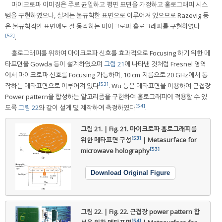
마이크로파 이미징은 주로 균일하고 평면 표면을 가정하고 홀로그래피 시스
템을 구현하였으나, 실제는 불규칙한 표면으로 이루어져 있으므로 Razevig 등
은 불규칙적인 표면에도 잘 동작하는 마이크로파 홀로그래피를 구현하였다
[52]
.
홀로그래피를 위하여 마이크로파 신호를 효과적으로 Focusing 하기 위한 메
타표면을 Gowda 등이 설계하였으며
그림 21
에 나타낸 것처럼 Fresnel 영역
에서 마이크로파 신호를 Focusing 가능하며, 10 cm 지름으로 20 GHz에서 동
[53]
작하는 메타표면으로 이루어져 있다
. Wu 등은 메타표면을 이용하여 근접장
Power pattern을 합성하는 알고리즘을 구현하여 홀로그래피에 적용할 수 있
[54]
도록
그림 22
와 같이 설계 및 제작하여 측정하였다
.
그림 21. | Fig. 21.
마이크로파 홀로그래피를
[53]
위한 메타표면 구성
| Metasurface for
[53]
microwave holography
Download Original Figure
그림 22. | Fig. 22.
근접장 power pattern 합
[54]