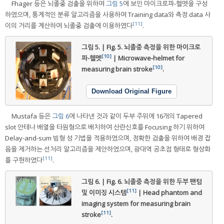
Fhager 등은 뇌졸중 검출을 위하여
그림 5
에 보인 마이크로파-헬멧을 구성
하였으며, 통계적인 분류 알고리즘을 사용하여 Training data와 측정 data 사
[11]
이의 거리를 계산하여 뇌졸중 검출에 이용하였다
.
그림 5. | Fig. 5.
뇌졸중 측정을 위한 마이크로
[10]
파-헬멧
| Microwave-helmet for
[10]
measuring brain stroke
.
Download Original Figure
Mustafa 등은
그림 6
에 나타낸 것과 같이 두부 주위에 16개의 Tapered
slot 안테나 배열을 타원형으로 배치하여 산란신호를 Focusing 하기 위하여
Delay-and-sum 빔형 성 기법을 적용하였으며, 정확한 검출을 위하여 배경 잡
음을 제거하는 선처리 알고리즘을 제안하였으며, 광대역 공초점 형태로 형상화
[11]
를 구현하였다
.
그림 6. | Fig. 6.
뇌졸중 측정을 위한 두부 팬텀
[11]
및 이미징 시스템
| Head phantom and
imaging system for measuring brain
[11]
stroke
.