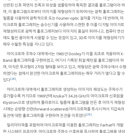
산란된 신호 파면의 진폭과 위상을 샘플링하여 획득한 결과를 홀로그램이라 하
며, 이 홀로그램으로부터 이미지를 재형성하기 위하여서는 광학 홀로그래피는
필름을 사용하여 광학적으로 또는 Fourier-optic 절차를 거치는 데 반하여, 마
이크로파 홀로그래피는 송수신기를 사용하여 스캔한 후 이를 디지털 이미지로
재형성하므로 광학적 홀로그래피보다 이미지의 품질이 뛰어나고, 컴퓨터 연산
에도 훨씬 용이하게 사용할 수 있는 장점이 있고, 3D로 이미지를 재형성하기가
매우 수월한 특징을 지니고 있다.
마이크로파 주파수 대역에서는 1965년 Dooley가 이를 최초로 적용하여 X-
Band 홀로그래피를 구현하였고, 여기서 기록된 회절 패턴을 홀로그램이라 하
며, 아직은 투과형의 2차원 형태를 보이고 있고, 재형성은 광학 주파수에서 수행
하였다는 점에서 완전한 마이크로파 홀로그래피와는 매우 거리가 멀다고 할 수
[28]
있다
.
마이크로파 대역에서 홀로그래피로 생성하는 이미지의 해상도는 주파수가
증가할수록 커지므로 1969년에 Iizuka가 34.26 GHz의 마이크로파 신호원을
Klystron으로 생성하여 폴라로이드 필름에 홀로그램을 만든 후 이미지 재형성
시에는 순방향 산란(forward-scattered) 마이크로파를 투사시켜서 지갑속의
[29]
동전에 대한 홀로그래피를 구현하여 진전을 이루었다
.
밀리미터파를 포함하여 마이크로파를 이용한 홀로그래피는 Farhat이 개발
한 시스템이 최초이며, 마이크로파 주파수 신호원을 투사하여 홀로그램을 생성