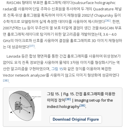
RASCAN 형태의 부표면 홀로그래픽 레이다(subsurface holographic
radar)를 사용하여 단일 주파수 신호원을 투사하여 두 개의 Quadrature 채널
로 진폭-위상 홀로그램을 획득하여 이미지 재형성을 2002년 Chapursky 등이
[36]
수학적으로 모델링하여 실제 측정한 데이터를 사용하여 제시하였다
. 한편,
2007년에는 Lu 등이 우주선의 열 보호 타일에 결점이 생긴 것을 RASCAN 부표
면 홀로그래픽 레이다로 탐지하기 위한 알고리즘을 개발하였는데, 3.6～4.0
GHz의 마이크로파 신호를 사용하여 결점을 홀로그래피로 3D 이미지 재형성하
[37]
는 데 성공하였다
.
Laviada 등은 합성 평면파를 통한 간접 홀로그래피를 사용하여 위상정보가
없어도 오직 진폭 정보만을 사용하여 물체의 3차원 이미지를 형상화시키는 역
산란 알고리즘을 구현하였으며,
그림 15
와 같은 장치를 이용하여 복잡한
Vector network analyzer를 사용하지 않고도 이미지 형상화에 성공하였다
[38]
.
그림 15. | Fig. 15.
간접 홀로그래피를 이용한
[38]
이미징 장치
| Imaging set-up for the
[38]
indiect holography
.
Download Original Figure