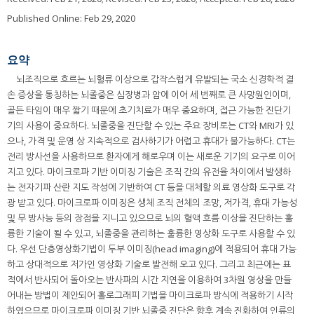
Published Online: Feb 29, 2020
요약
뇌조직으로 흐르는 뇌혈류 이상으로 갑작스럽게 유발되는 국소 신경학적 결
손 증상을 통칭하는 뇌졸중은 심장병과 암에 이어 세 번째로 큰 사망원인이며,
골든 타임이 매우 짧기 때문에 초기치료가 매우 중요하며, 접근 가능한 진단기
기의 사용이 중요하다. 뇌졸중을 진단할 수 있는 주요 장비로는 CT와 MRI가 있
으나, 가격 및 운영 상 지속적으로 검사하기가 어렵고 휴대가 불가능하다. CT는
전리 방사선을 사용하므로 환자에게 해로우며 이는 새로운 기기의 요구로 이어
지고 있다. 마이크로파 기반 이미징 기술은 조직 간의 유전율 차이에서 발생하
는 전자기파 산란 지도 작성에 기반하여 CT 등을 대체할 의료 영상화 도구로 각
광 받고 있다. 마이크로파 이미징은 생체 조직 전체의 조망, 저가격, 휴대 가능성
및 무 방사능 등의 장점을 지니고 있으므로 뇌의 혈액 흐름 이상을 진단하는 훌
륭한 기술이 될 수 있고, 뇌졸중을 관리하는 훌륭한 영상화 도구로 사용할 수 있
다. 우선 단층영상화기법이 두부 이미징(head imaging)에 적용되어 휴대 가능
하고 상대적으로 저가인 영상화 기술로 발전해 오고 있다. 그리고 최근에는 표
적에서 반사되어 돌아오는 반사파의 시간 지연을 이용하여 3차원 영상을 만들
어내는 방법이 제안되어 홀로그래피 기법을 마이크로파 방식에 적용하기 시작
하였으므로 마이크로파 이미징 기반 뇌졸중 진단은 향후 계속 진화하여 인류의