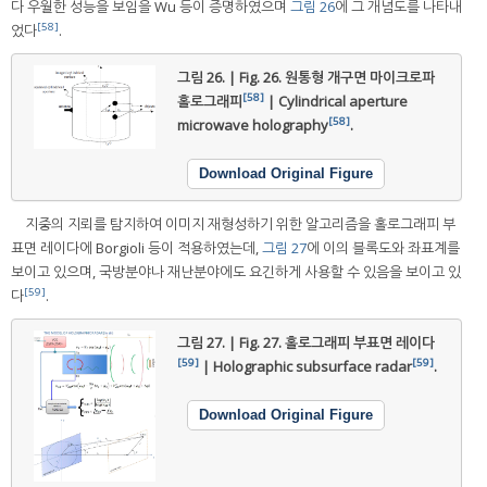
다 우월한 성능을 보임을 Wu 등이 증명하였으며
그림 26
에 그 개념도를 나타내
[58]
었다
.
그림 26. | Fig. 26.
원통형 개구면 마이크로파
[58]
홀로그래피
| Cylindrical aperture
[58]
microwave holography
.
Download Original Figure
지중의 지뢰를 탐지하여 이미지 재형성하기 위한 알고리즘을 홀로그래피 부
표면 레이다에 Borgioli 등이 적용하였는데,
그림 27
에 이의 블록도와 좌표계를
보이고 있으며, 국방분야나 재난분야에도 요긴하게 사용할 수 있음을 보이고 있
[59]
다
.
그림 27. | Fig. 27.
홀로그래피 부표면 레이다
[59]
[59]
| Holographic subsurface radar
.
Download Original Figure