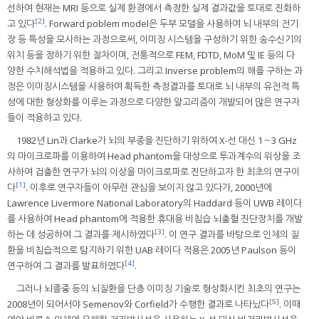
선하여 현재는 MRI 등으로 실제 환경에서 측정한 실제 결과값을 토대로 진화하
[2]
고 있다
. Forward poblem model은 두부 모델을 사용하여 뇌 내부의 전기
장 등 특성을 모사하는 과정으로써, 이미징 시스템을 구성하기 위한 송수신기의
위치 등을 정하기 위한 절차이며, 전통적으로 FEM, FDTD, MoM 및 IE 등의 다
양한 수치해석법을 적용하고 있다. 그리고 Inverse problem의 해를 구하는 과
정은 이미징시스템을 사용하여 획득한 측정결과를 토대로 뇌 내부의 유전적 특
성에 대한 형상화를 이루는 과정으로 다양한 알고리즘이 개발되어 많은 연구자
들이 적용하고 있다.
1982년 Lin과 Clarke가 뇌의 부종을 진단하기 위하여 X-선 대신 1～3 GHz
의 마이크로파를 이용하여 Head phantom을 대상으로 투과계수의 위상을 조
사하여 검출한 연구가 뇌의 이상을 마이크로파로 진단하고자 한 최초의 연구이
[1]
다
. 이후로 연구자들이 아무런 관심을 보이지 않고 있다가, 2000년에
Lawrence Livermore National Laboratory의 Haddard 등이 UWB 레이다
를 사용하여 Head phantom에 적용한 휴대용 비침습 뇌출혈 진단장치를 개발
[3]
하는 데 성공하여 그 결과를 제시하였다
. 이 연구 결과를 바탕으로 인체의 질
환을 비침습적으로 탐지하기 위한 UAB 레이다 적용은 2005년 Paulson 등이
[4]
연구하여 그 결과를 발표하였다
.
그러나 뇌졸중 등의 뇌질환을 단층 이미징 기술로 형상화시킨 최초의 연구는
[5]
2008년이 되어서야 Semenov와 Corfield가 수행한 결과로 나타났다
. 이때