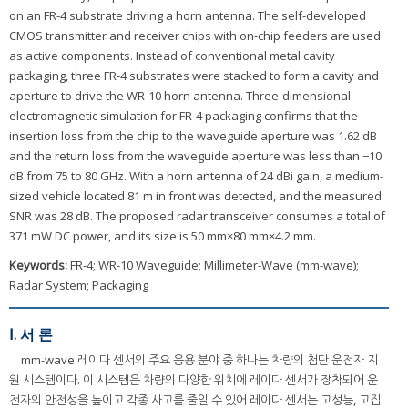
on an FR-4 substrate driving a horn antenna. The self-developed
CMOS transmitter and receiver chips with on-chip feeders are used
as active components. Instead of conventional metal cavity
packaging, three FR-4 substrates were stacked to form a cavity and
aperture to drive the WR-10 horn antenna. Three-dimensional
electromagnetic simulation for FR-4 packaging confirms that the
insertion loss from the chip to the waveguide aperture was 1.62 dB
and the return loss from the waveguide aperture was less than −10
dB from 75 to 80 GHz. With a horn antenna of 24 dBi gain, a medium-
sized vehicle located 81 m in front was detected, and the measured
SNR was 28 dB. The proposed radar transceiver consumes a total of
371 mW DC power, and its size is 50 mm×80 mm×4.2 mm.
Keywords:
FR-4; WR-10 Waveguide; Millimeter-Wave (mm-wave);
Radar System; Packaging
Ⅰ. 서 론
mm-wave 레이다 센서의 주요 응용 분야 중 하나는 차량의 첨단 운전자 지
원 시스템이다. 이 시스템은 차량의 다양한 위치에 레이다 센서가 장착되어 운
전자의 안전성을 높이고 각종 사고를 줄일 수 있어 레이다 센서는 고성능, 고집