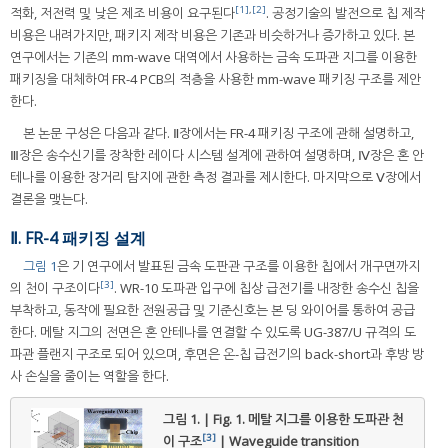
[1]
,
[2]
적화, 저전력 및 낮은 제조 비용이 요구된다
. 공정기술의 발전으로 칩 제작
비용은 내려가지만, 패키지 제작 비용은 기존과 비슷하거나 증가하고 있다. 본
연구에서는 기존의 mm-wave 대역에서 사용하는 금속 도파관 지그를 이용한
패키징을 대체하여 FR-4 PCB의 적층을 사용한 mm-wave 패키징 구조를 제안
한다.
본 논문 구성은 다음과 같다. Ⅱ장에서는 FR-4 패키징 구조에 관해 설명하고,
Ⅲ장은 송수신기를 장착한 레이다 시스템 설계에 관하여 설명하며, Ⅳ장은 혼 안
테나를 이용한 장거리 탐지에 관한 측정 결과를 제시한다. 마지막으로 Ⅴ장에서
결론을 맺는다.
Ⅱ. FR-4 패키징 설계
그림 1
은 기 연구에서 발표된 금속 도판관 구조를 이용한 칩에서 개구면까지
[3]
의 천이 구조이다
. WR-10 도파관 입구에 칩상 급전기를 내장한 송수신 칩을
부착하고, 동작에 필요한 전원공급 및 기준신호는 본 딩 와이어를 통하여 공급
한다. 메탈 지그의 전면은 혼 안테나를 연결할 수 있도록 UG-387/U 규격의 도
파관 플랜지 구조로 되어 있으며, 후면은 온-칩 급전기의 back-short과 후방 방
사 손실을 줄이는 역할을 한다.
그림 1. | Fig. 1.
메탈 지그를 이용한 도파관 천
[3]
이 구조
| Waveguide transition