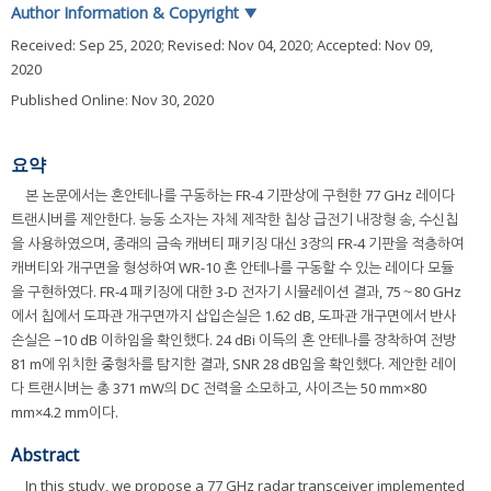
Author Information & Copyright
▼
Received:
Sep 25, 2020
; Revised:
Nov 04, 2020
; Accepted:
Nov 09,
2020
Published Online: Nov 30, 2020
요약
본 논문에서는 혼안테나를 구동하는 FR-4 기판상에 구현한 77 GHz 레이다
트랜시버를 제안한다. 능동 소자는 자체 제작한 칩상 급전기 내장형 송, 수신칩
을 사용하였으며, 종래의 금속 캐버티 패키징 대신 3장의 FR-4 기판을 적층하여
캐버티와 개구면을 형성하여 WR-10 혼 안테나를 구동할 수 있는 레이다 모듈
을 구현하였다. FR-4 패키징에 대한 3-D 전자기 시뮬레이션 결과, 75～80 GHz
에서 칩에서 도파관 개구면까지 삽입손실은 1.62 dB, 도파관 개구면에서 반사
손실은 −10 dB 이하임을 확인했다. 24 dBi 이득의 혼 안테나를 장착하여 전방
81 m에 위치한 중형차를 탐지한 결과, SNR 28 dB임을 확인했다. 제안한 레이
다 트랜시버는 총 371 mW의 DC 전력을 소모하고, 사이즈는 50 mm×80
mm×4.2 mm이다.
Abstract
In this study, we propose a 77 GHz radar transceiver implemented