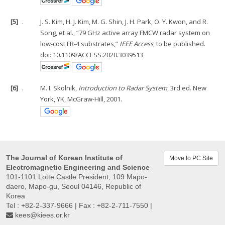
[5]
.
J. S. Kim, H. J. Kim, M. G. Shin, J. H. Park, O. Y. Kwon, and R.
Song, et al., “79 GHz active array FMCW radar system on
low-cost FR-4 substrates,”
IEEE Access
, to be published.
doi: 10.1109/ACCESS.2020.3039513
[6]
.
M. I. Skolnik,
Introduction to Radar System
, 3rd ed. New
York, YK, McGraw-Hill, 2001.
The Journal of Korean Institute of
Move to PC Site
Electromagnetic Engineering and Science
101-1101 Lotte Castle President, 109 Mapo-
daero, Mapo-gu, Seoul 04146, Republic of
Korea
Tel : +82-2-337-9666 | Fax : +82-2-711-7550 |
kees@kiees.or.kr