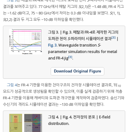
결과를 보여주고 있다. 77 GHz에서 메탈 지그의
S
(2,1)은 −1.48 dB, FR-4 지그
는 −1.62 dB이고, 75～80 GHz에서 차이는 0.3 dB 이내임을 보였다.
S
(1, 1),
S
(2,2) 결과 두 지그 모두 −10 dB 이하임을 확인했다.
그림 3. | Fig. 3.
메탈과 FR-4로 제작한 지그의
[3]
도파관 천이
S
-파라미터 시뮬레이션 결과
|
Fig. 3
. Waveguide transition
S
-
parameter simulation results for metal
[3]
and FR-4 jig
.
Download Original Figure
그림 4
는 FR-4 기판을 이용한 천이구조의 전자장 시뮬레이션 결과로, TE
10
모드가 성공적으로 생성됨을 확인할 수 있으며, 이를 실제 검증하기 위해 적층
FR-4 기판을 이용해 캐버티와 도파관 개구면을 제작하여 검증하였다. 송신기와
수신기의 격리도 시뮬레이션 결과는 −130 dB 이하임을 확인했다.
그림 4. | Fig. 4.
전자장의 분포 | E-field
distribution.