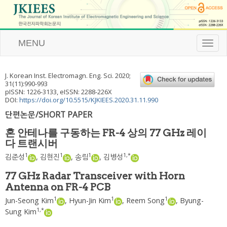
MENU
T
o
g
g
J. Korean Inst. Electromagn. Eng. Sci.
2020
;
l
31
(
11
):
990
-
993
e
pISSN: 1226-3133, eISSN: 2288-226X
n
DOI:
https://doi.org/10.5515/KJKIEES.2020.31.11.990
a
단편논문/SHORT PAPER
v
i
혼 안테나를 구동하는 FR-4 상의 77 GHz 레이
g
다 트랜시버
a
t
1
1
1
1
,
*
김준성
,
김현진
,
송림
,
김병성
i
o
77 GHz Radar Transceiver with Horn
n
Antenna on FR-4 PCB
1
1
1
Jun-Seong Kim
,
Hyun-Jin Kim
,
Reem Song
,
Byung-
1
,
*
Sung Kim