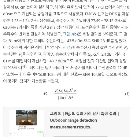
발표한 내용을 기반으로 측정했다
. FR-4 PCB로 제작한 레이다 시스템을 지
상에서 80 cm 높이에 설치하고, 레이다 유효 반사 면적이 77 GHz에서 대략 10
dBsm으로 계산되는 중형차를 표적으로 사용했다. FMCW 신호는 DDS를 이용
하여 1.23～1.24 GHz 생성하고, 송수신기에 주입하여 77.49～78.12 GHz로
630 MHz의 대역폭을 가진 2 ms 삼각 파형이다. 표적은 위치 를 이동하면서 IF
주파수의 변화를 관찰하여 식별했고,
그림 7(b)
은 측정 결과를 보여준다. 그 결
과, 81 m에 위치한 표적의 수신파워는 −43.5 dBm으로 SNR 28 dB를 얻었다.
이 수신전력 계산은 레이다 방정식인
식 (1)
에 송수신기 측정 값인 수신전력
P
,
r
송신전력
P
을 대입하고, 파장 λ, 송수신 안테나 이득
G
,
G
인 24 dBi, 거리 R
t
t
r
81 m를 대입하여 계산하면 −43.7 dBm으로, 측정한 값과 계산된 전력과 상당
[6]
.
히 유사하다
. 레이다는 탐지 거리가 두 배 증가할 때마다 수신전력이 12 dB
감소하는데, 이를 바탕으로 162 m에 대한 신호는 SNR 16 dB일 것으로 예상되
어 장거리 탐지가 가능함을 보였다.
2
P
G
G
λ
σ
t
t
r
=
P
r
=
P
t
G
t
G
r
λ
2
σ
(
4
π
)
3
R
4
(1)
P
r
3
4
(
4
)
π
R
그림 8. | Fig. 8.
실외 거리 탐지 측정 결과 |
Out-door range detection
measurement results.