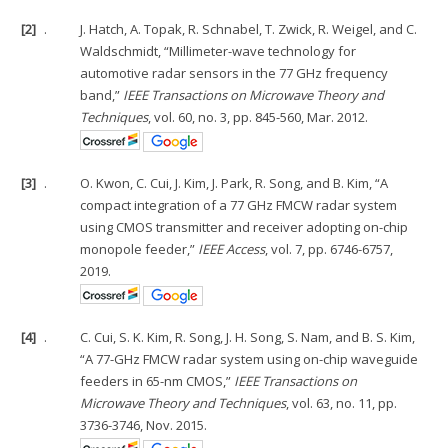
[2]
.
J. Hatch, A. Topak, R. Schnabel, T. Zwick, R. Weigel, and C.
Waldschmidt, “Millimeter-wave technology for
automotive radar sensors in the 77 GHz frequency
band,”
IEEE Transactions on Microwave Theory and
Techniques
, vol. 60, no. 3, pp. 845-560, Mar. 2012.
[3]
.
O. Kwon, C. Cui, J. Kim, J. Park, R. Song, and B. Kim, “A
compact integration of a 77 GHz FMCW radar system
using CMOS transmitter and receiver adopting on-chip
monopole feeder,”
IEEE Access
, vol. 7, pp. 6746-6757,
2019.
[4]
.
C. Cui, S. K. Kim, R. Song, J. H. Song, S. Nam, and B. S. Kim,
“A 77-GHz FMCW radar system using on-chip waveguide
feeders in 65-nm CMOS,”
IEEE Transactions on
Microwave Theory and Techniques
, vol. 63, no. 11, pp.
3736-3746, Nov. 2015.