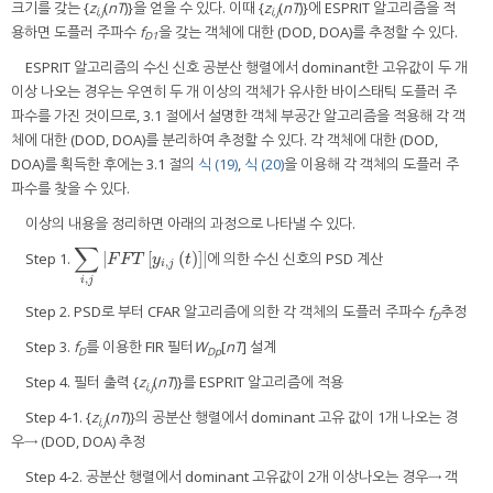
크기를 갖는 {
z
(
nT
)}을 얻을 수 있다. 이때 {
z
(
nT
)}에 ESPRIT 알고리즘을 적
i,j
i,j
용하면 도플러 주파수
f
을 갖는 객체에 대한 (DOD, DOA)를 추정할 수 있다.
D1
ESPRIT 알고리즘의 수신 신호 공분산 행렬에서 dominant한 고유값이 두 개
이상 나오는 경우는 우연히 두 개 이상의 객체가 유사한 바이스태틱 도플러 주
파수를 가진 것이므로, 3.1 절에서 설명한 객체 부공간 알고리즘을 적용해 각 객
체에 대한 (DOD, DOA)를 분리하여 추정할 수 있다. 각 객체에 대한 (DOD,
DOA)를 획득한 후에는 3.1 절의
식 (19)
,
식 (20)
을 이용해 각 객체의 도플러 주
파수를 찾을 수 있다.
이상의 내용을 정리하면 아래의 과정으로 나타낼 수 있다.
∑
|
[
(
)
]
|
Step 1.
에 의한 수신 신호의 PSD 계산
∑
i
,
j
|
F
F
T
[
y
i
,
j
(
t
)
]
|
F
F
T
y
t
,
i
j
,
i
j
Step 2. PSD로 부터 CFAR 알고리즘에 의한 각 객체의 도플러 주파수
f
추정
D
Step 3.
f
를 이용한 FIR 필터
W
[
nT
] 설계
D
Dp
Step 4. 필터 출력 {
z
(
nT
)}를 ESPRIT 알고리즘에 적용
i,j
Step 4-1. {
z
(
nT
)}의 공분산 행렬에서 dominant 고유 값이 1개 나오는 경
i,j
우→ (DOD, DOA) 추정
Step 4-2. 공분산 행렬에서 dominant 고유값이 2개 이상나오는 경우→ 객