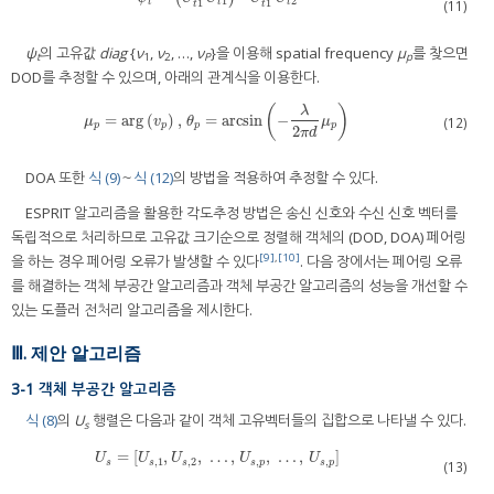
1
2
(11)
t
t
t
1
1
t
t
ψ
의 고유값
diag
{
ν
,
ν
, …,
ν
}을 이용해 spatial frequency
μ
를 찾으면
t
1
2
P
p
DOD를 추정할 수 있으며, 아래의 관계식을 이용한다.
(
)
λ
=
arg
(
)
,
=
arcsin
−
μ
p
=
arg
(
v
p
)
,
θ
p
=
arcsin
(
−
λ
2
π
d
μ
p
)
(12)
μ
v
θ
μ
p
p
p
p
2
π
d
DOA 또한
식 (9)
～
식 (12)
의 방법을 적용하여 추정할 수 있다.
ESPRIT 알고리즘을 활용한 각도추정 방법은 송신 신호와 수신 신호 벡터를
독립적으로 처리하므로 고유값 크기순으로 정렬해 객체의 (DOD, DOA) 페어링
[9]
,
[10]
을 하는 경우 페어링 오류가 발생할 수 있다
. 다음 장에서는 페어링 오류
를 해결하는 객체 부공간 알고리즘과 객체 부공간 알고리즘의 성능을 개선할 수
있는 도플러 전처리 알고리즘을 제시한다.
Ⅲ. 제안 알고리즘
3-1 객체 부공간 알고리즘
식 (8)
의
U
행렬은 다음과 같이 객체 고유벡터들의 집합으로 나타낼 수 있다.
s
=
[
,
,
…
,
,
…
,
]
U
s
=
[
U
s
,
1
,
U
s
,
2
,
…
,
U
s
,
p
,
…
,
U
s
,
p
]
U
U
U
U
U
,
1
,
2
,
,
s
s
s
s
p
s
p
(13)