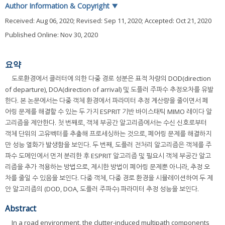
Author Information & Copyright
▼
Received:
Aug 06, 2020
; Revised:
Sep 11, 2020
; Accepted:
Oct 21, 2020
Published Online: Nov 30, 2020
요약
도로환경에서 클러터에 의한 다중 경로 성분은 표적 차량의 DOD(direction
of departure), DOA(direction of arrival) 및 도플러 주파수 추정오차를 유발
한다. 본 논문에서는 다중 객체 환경에서 파라미터 추정 계산량을 줄이면서 페
어링 문제를 해결할 수 있는 두 가지 ESPRIT 기반 바이스태틱 MIMO 레이다 알
고리즘을 제안한다. 첫 번째로, 객체 부공간 알고리즘에서는 수신 신호로부터
객체 단위의 고유벡터를 추출해 프로세싱하는 것으로, 페어링 문제를 해결하지
만 성능 열화가 발생함을 보인다. 두 번째, 도플러 전처리 알고리즘은 객체를 주
파수 도메인에서 먼저 분리한 후 ESPRIT 알고리즘 및 필요시 객체 부공간 알고
리즘을 추가 적용하는 방법으로, 제시한 방법이 페어링 문제뿐 아니라, 추정 오
차를 줄일 수 있음을 보인다. 다중 객체, 다중 경로 환경을 시뮬레이션하여 두 제
안 알고리즘의 (DOD, DOA, 도플러 주파수) 파라미터 추정 성능을 보인다.
Abstract
In a road environment, the clutter-induced multipath components