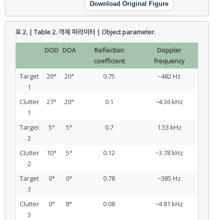
Download Original Figure
표 2. | Table 2.
객체 파라미터 | Object parameter.
DOD
DOA
Reflection
Doppler
coefficient
frequency
Target
20°
20°
0.75
−482 Hz
1
Clutter
27°
20°
0.1
−4.36 kHz
1
Targer
5°
5°
0.7
1.53 kHz
2
Clutter
10°
5°
0.12
−3.78 kHz
2
Target
0°
0°
0.78
−385 Hz
3
Clutter
0°
8°
0.08
−4.81 kHz
3