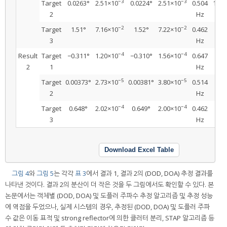
−3
−3
Target
0.0263°
2.51×10
0.0224°
2.51×10
0.504
1.00
2
Hz
−2
−2
Target
1.51°
7.16×10
1.52°
7.22×10
0.462
3
Hz
−4
−4
Result
Target
−0.311°
1.20×10
−0.310°
1.56×10
0.647
0.
2
1
Hz
−5
−5
Target
0.00373°
2.73×10
0.00381°
3.80×10
0.514
2
Hz
−4
−4
Target
0.648°
2.02×10
0.649°
2.00×10
0.462
3
Hz
Download Excel Table
그림 4
와
그림 5
는 각각
표 3
에서 결과 1, 결과 2의 (DOD, DOA) 추정 결과를
나타낸 것이다. 결과 2의 분산이 더 작은 것을 두 그림에서도 확인할 수 있다. 본
논문에서는 객체별 (DOD, DOA) 및 도플러 주파수 추정 알고리즘 및 추정 성능
에 역점을 두었으나, 실제 시스템의 경우, 추정된 (DOD, DOA) 및 도플러 주파
수 값은 이동 표적 및 strong reflector에 의한 클러터 분리, STAP 알고리즘 등