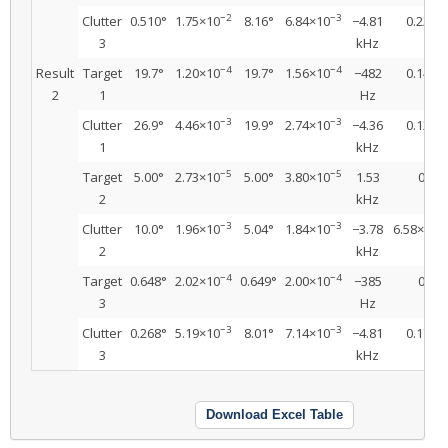
−2
−3
Clutter
0.510°
1.75×10
8.16°
6.84×10
−4.81
0.222
3
kHz
−4
−4
Result
Target
19.7°
1.20×10
19.7°
1.56×10
−482
0.149
2
1
Hz
−3
−3
Clutter
26.9°
4.46×10
19.9°
2.74×10
−4.36
0.122
1
kHz
−5
−5
Target
5.00°
2.73×10
5.00°
3.80×10
1.53
0
2
kHz
−3
−3
−
Clutter
10.0°
1.96×10
5.04°
1.84×10
−3.78
6.58×10
2
kHz
−4
−4
Target
0.648°
2.02×10
0.649°
2.00×10
−385
0
3
Hz
−3
−3
Clutter
0.268°
5.19×10
8.01°
7.14×10
−4.81
0.179
3
kHz
Download Excel Table