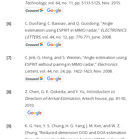
Technology
, vol. 64, no. 11, pp. 5113-5125, Nov. 2015.
[6]
.
C. Duofang, C. Baixiao, and Q. Guodong, "Angle
estimation using ESPRIT in MIMO radar,”
ELECTRONICS
LETTERS
, vol. 44, no. 12, pp. 770-771, June. 2008.
[7]
.
C. Jinli, G. Hong, and S. Weimin, “Angle estimation using
ESPRIT without pairing in MIMO radar,”
Electronics
Letters
, vol. 44, no. 24, pp. 1422-1423, Nov. 2008.
[8]
.
Z. Chen, G. K. Gokeda, and Y. Yu,
Introduction to
Direction-of-Arrival Estimation
, Artech house, pp. 81-92,
2010.
[9]
.
K. G. Yeo, Y. S. Chung, H. G. Yang, J. M. Kim, and W. Z.
Chung, “Reduced-dimension DOD and DOA estimation