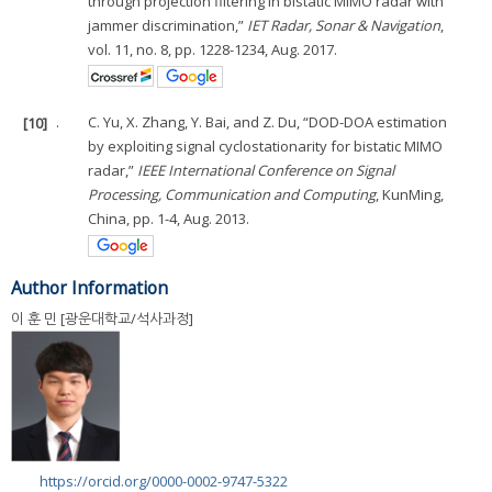
through projection filtering in bistatic MIMO radar with
jammer discrimination,”
IET Radar, Sonar & Navigation
,
vol. 11, no. 8, pp. 1228-1234, Aug. 2017.
[10]
.
C. Yu, X. Zhang, Y. Bai, and Z. Du, “DOD-DOA estimation
by exploiting signal cyclostationarity for bistatic MIMO
radar,”
IEEE International Conference on Signal
Processing, Communication and Computing
, KunMing,
China, pp. 1-4, Aug. 2013.
Author Information
이 훈 민 [광운대학교/석사과정]
https://orcid.org/0000-0002-9747-5322