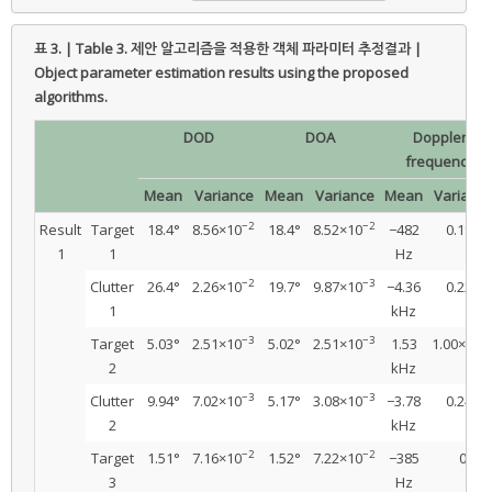
표 3. | Table 3.
제안 알고리즘을 적용한 객체 파라미터 추정결과 |
Object parameter estimation results using the proposed
algorithms.
DOD
DOA
Doppler
frequency
Mean
Variance
Mean
Variance
Mean
Varianc
−2
−2
Result
Target
18.4°
8.56×10
18.4°
8.52×10
−482
0.194
1
1
Hz
−2
−3
Clutter
26.4°
2.26×10
19.7°
9.87×10
−4.36
0.220
1
kHz
−3
−3
−
Target
5.03°
2.51×10
5.02°
2.51×10
1.53
1.00×10
2
kHz
−3
−3
Clutter
9.94°
7.02×10
5.17°
3.08×10
−3.78
0.242
2
kHz
−2
−2
Target
1.51°
7.16×10
1.52°
7.22×10
−385
0
3
Hz