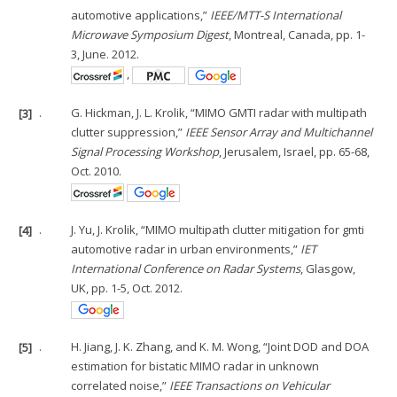
automotive applications,”
IEEE/MTT-S International
Microwave Symposium Digest
, Montreal, Canada, pp. 1-
3, June. 2012.
,
[3]
.
G. Hickman, J. L. Krolik, “MIMO GMTI radar with multipath
clutter suppression,”
IEEE Sensor Array and Multichannel
Signal Processing Workshop
, Jerusalem, Israel, pp. 65-68,
Oct. 2010.
[4]
.
J. Yu, J. Krolik, “MIMO multipath clutter mitigation for gmti
automotive radar in urban environments,”
IET
International Conference on Radar Systems
, Glasgow,
UK, pp. 1-5, Oct. 2012.
[5]
.
H. Jiang, J. K. Zhang, and K. M. Wong, “Joint DOD and DOA
estimation for bistatic MIMO radar in unknown
correlated noise,”
IEEE Transactions on Vehicular