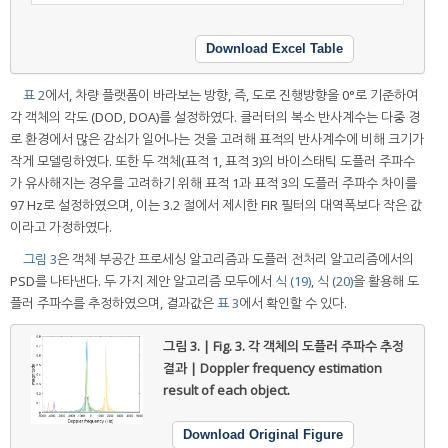
Download Excel Table
표 2
에서, 차량 플랫폼이 바라보는 방향, 즉, 도로 진행방향을 0°로 기준하여
각 객체의 각도 (DOD, DOA)를 설정하였다. 클러터의 복소 반사계수는 다중 경
로 환경에서 많은 감쇠가 일어나는 것을 고려해 표적의 반사계수에 비해 크기가
작게 모델링하였다. 또한 두 객체(표적 1, 표적 3)의 바이스태틱 도플러 주파수
가 유사해지는 경우를 고려하기 위해 표적 1과 표적 3의 도플러 주파수 차이를
97 Hz로 설정하였으며, 이는 3.2 절에서 제시한 FIR 필터의 대역폭보다 작은 값
이라고 가정하였다.
그림 3
은 객체 부공간 프로세싱 알고리즘과 도플러 전처리 알고리즘에서의
PSD를 나타낸다. 두 가지 제안 알고리즘 모두에서
식 (19)
,
식 (20)
을 활용해 도
플러 주파수를 추정하였으며, 결과값은
표 3
에서 확인할 수 있다.
그림 3. | Fig. 3.
각 객체의 도플러 주파수 추정
결과 | Doppler frequency estimation
result of each object.
Download Original Figure