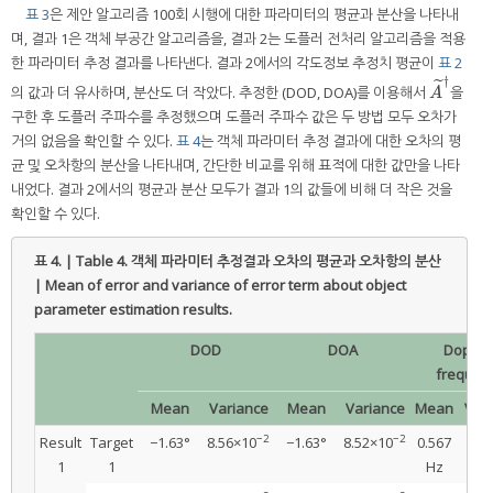
표 3
은 제안 알고리즘 100회 시행에 대한 파라미터의 평균과 분산을 나타내
며, 결과 1은 객체 부공간 알고리즘을, 결과 2는 도플러 전처리 알고리즘을 적용
한 파라미터 추정 결과를 나타낸다. 결과 2에서의 각도정보 추정치 평균이
표 2
†
˜
의 값과 더 유사하며, 분산도 더 작았다. 추정한 (DOD, DOA)를 이용해서
을
A
˜
†
A
구한 후 도플러 주파수를 추정했으며 도플러 주파수 값은 두 방법 모두 오차가
거의 없음을 확인할 수 있다.
표 4
는 객체 파라미터 추정 결과에 대한 오차의 평
균 및 오차항의 분산을 나타내며, 간단한 비교를 위해 표적에 대한 값만을 나타
내었다. 결과 2에서의 평균과 분산 모두가 결과 1의 값들에 비해 더 작은 것을
확인할 수 있다.
표 4. | Table 4.
객체 파라미터 추정결과 오차의 평균과 오차항의 분산
| Mean of error and variance of error term about object
parameter estimation results.
DOD
DOA
Dopple
frequen
Mean
Variance
Mean
Variance
Mean
Var
−2
−2
Result
Target
−1.63°
8.56×10
−1.63°
8.52×10
0.567
0.
1
1
Hz