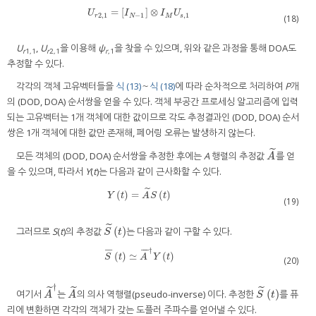
=
[
]
⊗
U
r
2
,
1
=
[
I
N
−
1
]
⊗
I
M
U
s
,
1
U
I
I
U
2
,
1
−
1
,
1
r
N
M
s
(18)
U
,
U
을 이용해
ψ
을 찾을 수 있으며, 위와 같은 과정을 통해 DOA도
r
1,1
r
2,1
r
,1
추정할 수 있다.
각각의 객체 고유벡터들을
식 (13)
～
식 (18)
에 따라 순차적으로 처리하여
P
개
의 (DOD, DOA) 순서쌍을 얻을 수 있다. 객체 부공간 프로세싱 알고리즘에 입력
되는 고유벡터는 1개 객체에 대한 값이므로 각도 추정결과인 (DOD, DOA) 순서
쌍은 1개 객체에 대한 값만 존재해, 페어링 오류는 발생하지 않는다.
˜
모든 객체의 (DOD, DOA) 순서쌍을 추정한 후에는
A
행렬의 추정값
를 얻
A
˜
A
을 수 있으며, 따라서
Y
(
t
)는 다음과 같이 근사화할 수 있다.
˜
(
)
=
(
)
Y
(
t
)
=
A
˜
S
(
t
)
Y
t
A
S
t
(19)
˜
(
)
그러므로
S
(
t
)의 추정값
는 다음과 같이 구할 수 있다.
S
˜
(
t
)
S
t
†
¯
¯
¯
¯
¯
(
)
≃
(
)
S
¯
(
t
)
≃
A
¯
†
Y
(
t
)
S
t
A
Y
t
(20)
†
˜
˜
˜
(
)
여기서
는
의 의사 역행렬(pseudo-inverse) 이다. 추정한
를 퓨
A
˜
†
A
˜
S
˜
(
t
)
A
A
S
t
리에 변환하면 각각의 객체가 갖는 도플러 주파수를 얻어낼 수 있다.