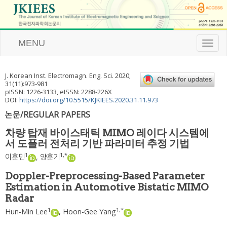
MENU
T
o
g
g
J. Korean Inst. Electromagn. Eng. Sci.
2020
;
l
31
(
11
):
973
-
981
e
pISSN: 1226-3133, eISSN: 2288-226X
n
DOI:
https://doi.org/10.5515/KJKIEES.2020.31.11.973
a
논문/REGULAR PAPERS
v
i
차량 탑재 바이스태틱 MIMO 레이다 시스템에
g
서 도플러 전처리 기반 파라미터 추정 기법
a
t
1
1
,
*
이훈민
,
양훈기
i
o
Doppler-Preprocessing-Based Parameter
n
Estimation in Automotive Bistatic MIMO
Radar
1
1
,
*
Hun-Min Lee
,
Hoon-Gee Yang