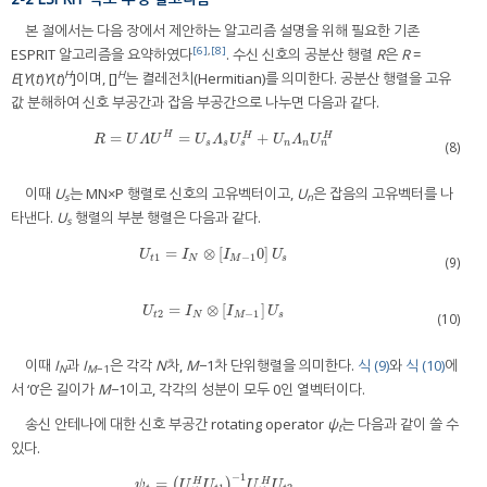
본 절에서는 다음 장에서 제안하는 알고리즘 설명을 위해 필요한 기존
[6]
,
[8]
ESPRIT 알고리즘을 요약하였다
. 수신 신호의 공분산 행렬
R
은
R
=
H
H
E
[
Y
(
t
)
Y
(
t
)
]이며, []
는 켤레전치(Hermitian)를 의미한다. 공분산 행렬을 고유
값 분해하여 신호 부공간과 잡음 부공간으로 나누면 다음과 같다.
=
=
+
H
R
=
U
Λ
U
H
=
U
s
Λ
s
U
s
H
+
U
n
Λ
n
U
n
H
H
H
R
U
Λ
U
U
Λ
U
U
Λ
U
s
n
s
s
n
n
(8)
이때
U
는 MN×P 행렬로 신호의 고유벡터이고,
U
은 잡음의 고유벡터를 나
s
n
타낸다.
U
행렬의 부분 행렬은 다음과 같다.
s
=
⊗
[
0
]
U
t
1
=
I
N
⊗
[
I
M
−
1
0
]
U
s
U
I
I
U
1
−
1
t
N
M
s
(9)
=
⊗
[
]
U
t
2
=
I
N
⊗
[
I
M
−
1
]
U
s
U
I
I
U
2
−
1
t
N
M
s
(10)
이때
I
과
I
은 각각
N
차,
M
−1차 단위행렬을 의미한다.
식 (9)
와
식 (10)
에
N
M
−1
서 ‘0’은 길이가
M
−1이고, 각각의 성분이 모두 0인 열벡터이다.
송신 안테나에 대한 신호 부공간 rotating operator
ψ
는 다음과 같이 쓸 수
t
있다.
−
1
=
ψ
t
=
(
U
(
t
1
H
U
t
1
)
−
)
1
U
t
1
H
U
t
2
H
H
ψ
U
U
U
U