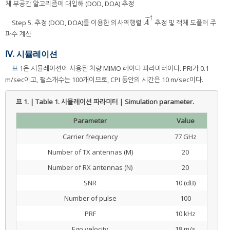
체 부공간 알고리즘에 대입해 (DOD, DOA) 추정
†
˜
Step 5. 추정 (DOD, DOA)를 이용한 의사역행렬
추정 및 객체 도플러 주
A
˜
†
A
파수 계산
Ⅳ. 시뮬레이션
표 1
은 시뮬레이션에 사용된 차량 MIMO 레이다 파라미터이다. PRI가 0.1
m/sec이고, 펄스개수는 100개이므로, CPI 동안의 시간은 10 m/sec이다.
표 1. | Table 1.
시뮬레이션 파라미터 | Simulation parameter.
Parameter
Value
Carrier frequency
77 GHz
Number of TX antennas (M)
20
Number of RX antennas (N)
20
SNR
10 (dB)
Number of pulse
100
PRF
10 kHz
Ego velocity
18 m/s