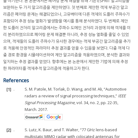
를 야기한다. 본 논문에서는 페어링 문제 해결을 위해 기존 ESPRIT 알고리즘을
보완하는 두 가지 알고리즘을 제안하였다. 첫 번째로 제안한 객체 부공간 알고
리즘은 페어링 문제는 해결되었으나, 고유벡터에 다른 객체의 도플러 주파수가
포함되어 추정 성능 열화가 발생함을 예시를 통해 분석하였다. 두 번째로 제안
한 도플러 전처리 알고리즘에서는 주파수 도메인 전처리 과정에 의해 객체를 미
리 분리하였으므로 페어링 문제 해결뿐 아니라, 추정 성능 열화를 줄일 수 있었
으며, 객체들의 도플러 주파수가 유사한 경우에는 객체 부공간 알고리즘을 추가
로 적용해 안정적인 파라미터 추정 결과를 얻을 수 있음을 보였다. 다중 객체 다
중 경로 환경을 시뮬레이션하여 제안 알고리즘을 적용하였으며, 분석한 결과와
일치하는 추정 결과를 얻었다. 향후에는 본 논문에서 제안한 기법에 의해 추정
한 파라미터를 객체추적 알고리즘에 적용하고자 한다.
References
[1]
.
S. M. Patole, M. Torlak, D. Wang, and M. Ali, “Automotive
radars a review of signal processing techniques,”
IEEE
Signal Processing Magazine
, vol. 34, no. 2, pp. 22-35,
March. 2017.
[2]
.
S. Lutz, K. Baur, and T. Walter, “77 GHz lens-based
multistatic MIMO radar with colocated antennas for