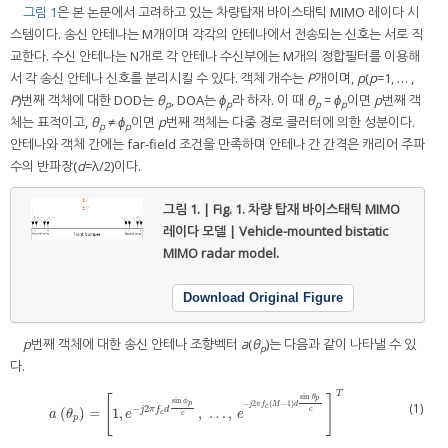
그림 1
은 본 논문에서 고려하고 있는 차량탑재 바이스태틱 MIMO 레이다 시
스템이다. 송신 안테나는 M개이며 각각의 안테나에서 전송되는 신호는 서로 직
교한다. 수신 안테나는 N개로 각 안테나 수신부에는 M개의 정합필터를 이용해
서 각 송신 안테나 신호를 분리시킬 수 있다. 객체 개수는
P
개이며,
p
(
p
=1, … ,
P
)번째 객체에 대한 DOD는
θ
, DOA는
ϕ
라 하자. 이 때
θ
=
ϕ
이면
p
번째 객
p
p
p
p
체는 표적이고,
θ
≠
ϕ
이면
p
번째 객체는 다중 경로 클러터에 의한 성분이다.
p
p
안테나와 객체 간에는 far-field 조건을 만족하며 안테나 간 간격은 캐리어 주파
수의 반파장(
d
=λ/2)이다.
그림 1. | Fig. 1.
차량 탑재 바이스태틱 MIMO
레이다 모델 | Vehicle-mounted bistatic
MIMO radar model.
Download Original Figure
p
번째 객체에 대한 송신 안테나 조향벡터
a
(
θ
)는 다음과 같이 나타낼 수 있
p
다.
T
sin
[
]
θ
p
sin
ϕ
p
−
2
(
−
1
)
(1)
j
π
f
M
d
c
−
2
c
(
)
=
1
,
,
…
,
j
π
f
d
a
(
θ
p
)
=
[
1
,
e
−
j
2
π
f
c
d
sin
ϕ
p
c
,
…
,
e
−
j
2
π
f
c
(
M
−
1
)
d
sin
θ
p
c
]
T
a
θ
e
e
c
c
p