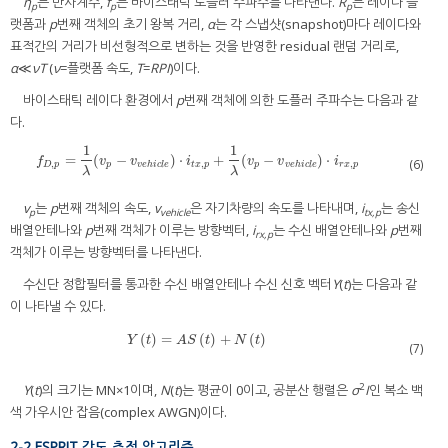
η
는 반사계수,
f
는 바이스태틱 도플러 주파수를 나타낸다.
R
는 레이다 플
p
p
p
랫폼과
p
번째 객체의 초기 왕복 거리,
α
는 각 스냅샷(snapshot)마다 레이다와
표적간의 거리가 비선형적으로 변하는 것을 반영한 residual 랜덤 거리로,
α
≪
νT
(
ν
=플랫폼 속도,
T
=
RPI
)이다.
바이스태틱 레이다 환경에서
p
번째 객체에 의한 도플러 주파수는 다음과 같
다.
1
1
=
(
−
)
⋅
+
(
−
)
⋅
f
D
,
p
=
1
λ
(
v
p
−
v
v
e
h
i
c
l
e
)
⋅
i
t
x
,
p
+
1
λ
(
v
p
−
v
v
e
h
i
c
l
e
)
⋅
i
r
x
,
p
f
v
v
i
v
v
i
(6)
,
,
,
D
p
p
v
e
h
i
c
l
e
t
x
p
p
v
e
h
i
c
l
e
r
x
p
λ
λ
v
는
p
번째 객체의 속도,
v
은 자기차량의 속도를 나타내며,
i
는 송신
p
vehicle
tx,p
배열안테나와
p
번째 객체가 이루는 방향벡터,
i
는 수신 배열안테나와
p
번째
rx,p
객체가 이루는 방향벡터를 나타낸다.
수신단 정합필터를 통과한 수신 배열안테나 수신 신호 벡터
Y
(
t
)는 다음과 같
이 나타낼 수 있다.
(
)
=
(
)
+
(
)
Y
(
t
)
=
A
S
(
t
)
+
N
(
t
)
Y
t
A
S
t
N
t
(7)
2
Y
(
t
)의 크기는 MN×1이며,
N
(
t
)는 평균이 0이고, 공분산 행렬은
σ
I
인 복소 백
색 가우시안 잡음(complex AWGN)이다.
2-2 ESPRIT 각도 추정 알고리즘