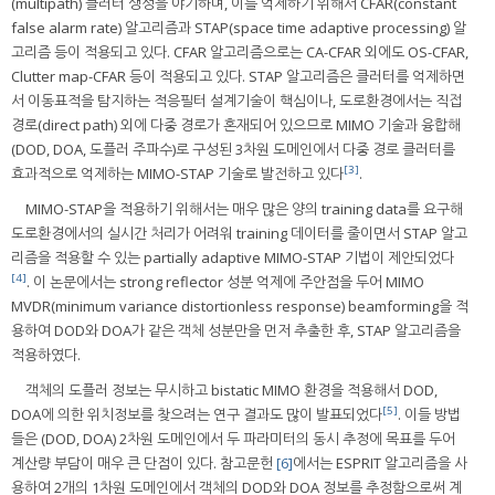
(multipath) 클러터 생성을 야기하며, 이를 억제하기 위해서 CFAR(constant
false alarm rate) 알고리즘과 STAP(space time adaptive processing) 알
고리즘 등이 적용되고 있다. CFAR 알고리즘으로는 CA-CFAR 외에도 OS-CFAR,
Clutter map-CFAR 등이 적용되고 있다. STAP 알고리즘은 클러터를 억제하면
서 이동표적을 탐지하는 적응필터 설계기술이 핵심이나, 도로환경에서는 직접
경로(direct path) 외에 다중 경로가 혼재되어 있으므로 MIMO 기술과 융합해
(DOD, DOA, 도플러 주파수)로 구성된 3차원 도메인에서 다중 경로 클러터를
[3]
효과적으로 억제하는 MIMO-STAP 기술로 발전하고 있다
.
MIMO-STAP을 적용하기 위해서는 매우 많은 양의 training data를 요구해
도로환경에서의 실시간 처리가 어려워 training 데이터를 줄이면서 STAP 알고
리즘을 적용할 수 있는 partially adaptive MIMO-STAP 기법이 제안되었다
[4]
. 이 논문에서는 strong reflector 성분 억제에 주안점을 두어 MIMO
MVDR(minimum variance distortionless response) beamforming을 적
용하여 DOD와 DOA가 같은 객체 성분만을 먼저 추출한 후, STAP 알고리즘을
적용하였다.
객체의 도플러 정보는 무시하고 bistatic MIMO 환경을 적용해서 DOD,
[5]
DOA에 의한 위치정보를 찾으려는 연구 결과도 많이 발표되었다
. 이들 방법
들은 (DOD, DOA) 2차원 도메인에서 두 파라미터의 동시 추정에 목표를 두어
계산량 부담이 매우 큰 단점이 있다. 참고문헌
[6]
에서는 ESPRIT 알고리즘을 사
용하여 2개의 1차원 도메인에서 객체의 DOD와 DOA 정보를 추정함으로써 계