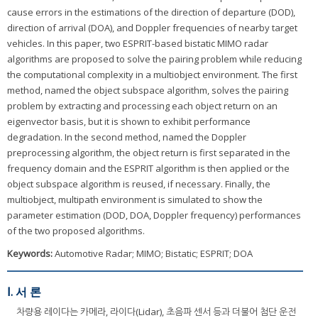
cause errors in the estimations of the direction of departure (DOD),
direction of arrival (DOA), and Doppler frequencies of nearby target
vehicles. In this paper, two ESPRIT-based bistatic MIMO radar
algorithms are proposed to solve the pairing problem while reducing
the computational complexity in a multiobject environment. The first
method, named the object subspace algorithm, solves the pairing
problem by extracting and processing each object return on an
eigenvector basis, but it is shown to exhibit performance
degradation. In the second method, named the Doppler
preprocessing algorithm, the object return is first separated in the
frequency domain and the ESPRIT algorithm is then applied or the
object subspace algorithm is reused, if necessary. Finally, the
multiobject, multipath environment is simulated to show the
parameter estimation (DOD, DOA, Doppler frequency) performances
of the two proposed algorithms.
Keywords:
Automotive Radar; MIMO; Bistatic; ESPRIT; DOA
Ⅰ. 서 론
차량용 레이다는 카메라, 라이다(Lidar), 초음파 센서 등과 더불어 첨단 운전