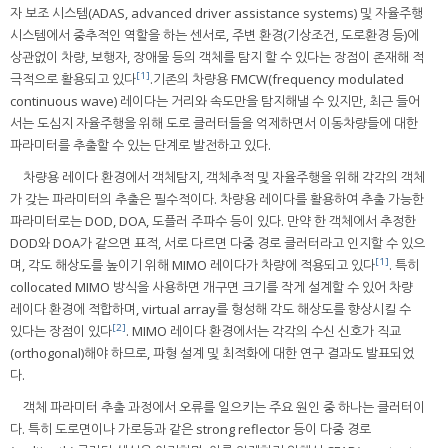
자 보조 시스템(ADAS, advanced driver assistance systems) 및 자율주행
시스템에서 중추적인 역할을 하는 센서로, 주변 환경(기상조건, 도로환경 등)에
상관없이 차량, 보행자, 장애물 등의 객체를 탐지 할 수 있다는 장점이 존재해 적
[1]
극적으로 활용되고 있다
.기존의 차량용 FMCW(frequency modulated
continuous wave) 레이다는 거리와 속도만을 탐지해낼 수 있지만, 최근 들어
서는 도심지 자율주행을 위해 도로 클러터들을 억제하면서 이동차량들에 대한
파라미터를 추출할 수 있는 단계로 발전하고 있다.
차량용 레이다 환경에서 객체탐지, 객체추적 및 자율주행을 위해 각각의 객체
가 갖는 파라미터의 추출은 필수적이다. 차량용 레이다를 활용하여 추출 가능한
파라미터로는 DOD, DOA, 도플러 주파수 등이 있다. 만약 한 객체에서 추정한
DOD와 DOA가 같으면 표적, 서로 다르면 다중 경로 클러터라고 인지할 수 있으
[1]
며, 각도 해상도를 높이기 위해 MIMO 레이다가 차량에 적용되고 있다
. 특히
collocated MIMO 방식을 사용하면 개구면 크기를 작게 설계할 수 있어 차량
레이다 환경에 적합하며, virtual array를 형성해 각도 해상도를 향상시킬 수
[2]
있다는 장점이 있다
. MIMO 레이다 환경에서는 각각의 수신 신호가 직교
(orthogonal)해야 하므로, 파형 설계 및 최적화에 대한 연구 결과도 발표되었
다.
객체 파라미터 추출 과정에서 오류를 일으키는 주요 원인 중 하나는 클러터이
다. 특히 도로면이나 가로등과 같은 strong reflector 등이 다중 경로