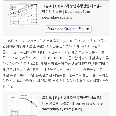
그림 4. | Fig. 4.
2차 주변 후방산란 시스템의
데이터 전송률 | Data rate of the
secondary system.
Download Original Figure
그림 5
와
그림 6
에서는 1차 시스템 활성도(
ν
)가 0.5일 때, 채널 추정 오류가
발생했을 경우의 비트 오류율과 전송률을 보여준다. 이때, 추정된 채널은
=
+
ˆ
와 같이 나타내며, Δ는 가우시안 채널 추정 오류를 의미한다.
α
^
R
=
α
R
+
Δ
α
α
Δ
R
R
2
[17]
2
즉, Δ～
CN
(0,
σ
)
.
σ
이 0.01, 0.1, 0.3, 0.5로 증가함에 따라 채널 추정 오류
가 증가한다. 기존 시스템은 채널 추정 오류에 따른 변화가 없지만, 제안기법은
채널 추정 오류가 증가함에 따라 비트오류율이 증가하고, 전송률은 감소한다.
채널 추정 오류가 0.5일 경우, 완벽한 채널추정의 경우보다 성능이 떨어지지만,
기존 주변 후방산란 통신 시스템보다는 여전히 상당한 성능을 향상시킴을 확인
할 수 있다.
그림 5. | Fig. 5.
2차 주변 후방산란 시스템의
비트 오류율 (
ν
=0.5) | Bit error rate of the
secondary system (
ν
=0.5).