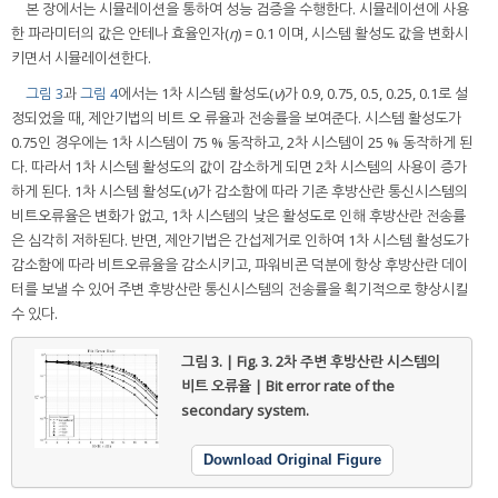
본 장에서는 시뮬레이션을 통하여 성능 검증을 수행한다. 시뮬레이션에 사용
한 파라미터의 값은 안테나 효율인자(
η
) = 0.1 이며, 시스템 활성도 값을 변화시
키면서 시뮬레이션한다.
그림 3
과
그림 4
에서는 1차 시스템 활성도(
ν
)가 0.9, 0.75, 0.5, 0.25, 0.1로 설
정되었을 때, 제안기법의 비트 오 류율과 전송률을 보여준다. 시스템 활성도가
0.75인 경우에는 1차 시스템이 75 % 동작하고, 2차 시스템이 25 % 동작하게 된
다. 따라서 1차 시스템 활성도의 값이 감소하게 되면 2차 시스템의 사용이 증가
하게 된다. 1차 시스템 활성도(
ν
)가 감소함에 따라 기존 후방산란 통신시스템의
비트오류율은 변화가 없고, 1차 시스템의 낮은 활성도로 인해 후방산란 전송률
은 심각히 저하된다. 반면, 제안기법은 간섭제거로 인하여 1차 시스템 활성도가
감소함에 따라 비트오류율을 감소시키고, 파워비콘 덕분에 항상 후방산란 데이
터를 보낼 수 있어 주변 후방산란 통신시스템의 전송률을 획기적으로 향상시킬
수 있다.
그림 3. | Fig. 3.
2차 주변 후방산란 시스템의
비트 오류율 | Bit error rate of the
secondary system.
Download Original Figure