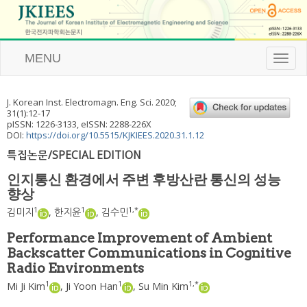
MENU
T
o
g
g
J. Korean Inst. Electromagn. Eng. Sci.
2020
;
l
31
(
1
):
12
-
17
e
pISSN: 1226-3133, eISSN: 2288-226X
n
DOI:
https://doi.org/10.5515/KJKIEES.2020.31.1.12
a
특집논문/SPECIAL EDITION
v
i
인지통신 환경에서 주변 후방산란 통신의 성능
g
향상
a
t
1
1
1
,
*
김미지
,
한지윤
,
김수민
i
o
Performance Improvement of Ambient
n
Backscatter Communications in Cognitive
Radio Environments
1
1
1
,
*
Mi Ji Kim
,
Ji Yoon Han
,
Su Min Kim