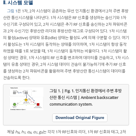
Ⅱ. 시스템 모델
그림 1
은 1차, 2차 시스템이 공존하는 무선 인지통신 환경에서 2차 주변 후방
산란 통신시스템을 나타낸다. 1차 시스템은 RF 신호를 생성하는 송신기와 1차
수신기로 구성되어 있고, 2차 시스템은 추가 RF 신호를 송신하는 2차 파워비콘
과 2차 수신기인 후방산란 리더와 후방산란 태그로 구성되어 있다. 1차 시스템
의 활성(active) 상태와 유휴(idle) 상태는 활성도
ν
에 의해 구분할 수 있다. 여기
서 활성도는 1차 시스템이 동작하는 상태를 의미하며, 1차 시스템이 항상 동작
하였을 때를 1로 보았을 때, 1차 시스템이 동작하는 비율이다. 1차 시스템이 활
성 상태인 경우, 1차 시스템의 RF 신호를 변조하여 데이터를 전송하고, 1차 시스
템이 유휴 상태인 경우, 2차 시스템 데이터 전송이 불가능하기에 추가 RF 신호
를 생성하는 2차 파워비콘을 활용하여 주변 후방산란 통신시스템이 데이터를
전송하도록 한다.
그림 1. | Fig. 1.
인지통신 환경에서 주변 후방
산란 통신 시스템 | Ambient backscatter
communication system.
Download Original Figure
채널
h
,
h
,
α
,
α
,
g
는 각각 1차 RF신호와 리더, 1차 RF 신호와 태그, 2차
R
T
R
T
R