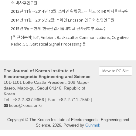
소 박사후연구원
2012년 11월～2014년 10월: 스웨덴 왕립공과대학교 (KTH) 박사후연구원
2014년 11월～2015년 2월: 스웨덴 Ericsson 연구소 선임연구원
2015년 3월～현재: 한국산업기술대학교 전자공학부 조교수
[주 관심분야] IoT, Ambient Backscatter Communications, Cognitive
Radio, 5G, Statistical Signal Processing 등
The Journal of Korean Institute of
Move to PC Site
Electromagnetic Engineering and Science
101-1101 Lotte Castle President, 109 Mapo-
daero, Mapo-gu, Seoul 04146, Republic of
Korea
Tel : +82-2-337-9666 | Fax : +82-2-711-7550 |
kees@kiees.or.kr
Copyright © The Korean Institute of Electromagnetic Engineering and
Science. 2026. Powered by
Guhmok