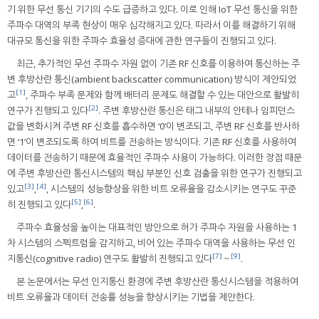
기 위한 무선 통신 기기의 수도 급증하고 있다. 이로 인해 IoT 무선 통신을 위한
주파수 대역의 부족 현상이 매우 심각해지고 있다. 따라서 이를 해결하기 위해
대규모 통신을 위한 주파수 효율성 증대에 관한 연구들이 진행되고 있다.
최근, 추가적인 무선 주파수 자원 없이 기존 RF 신호를 이용하여 통신하는 주
변 후방산란 통신(ambient backscatter communication) 방식이 제안되었
[1]
고
, 주파수 부족 문제와 함께 배터리 문제도 해결할 수 있는 대안으로 활발히
[2]
연구가 진행되고 있다
. 주변 후방산란 통신은 태그 내부의 안테나 임피던스
값을 변화시켜 주변 RF 신호를 흡수하면 ‘0’이 변조되고, 주변 RF 신호를 반사하
면 ‘1’이 변조되도록 하여 비트를 전송하는 방식이다. 기존 RF 신호를 사용하여
데이터를 전송하기 때문에 효율적인 주파수 사용이 가능하다. 이러한 장점 때문
에 주변 후방산란 통신시스템의 핵심 부분인 신호 검출을 위한 연구가 진행되고
[3]
[4]
있고
,
, 시스템의 성능향상을 위한 비트 오류율을 감소시키는 연구도 꾸준
[5]
[6]
히 진행되고 있다
,
.
주파수 효율성을 높이는 대표적인 방안으로 허가 주파수 자원을 사용하는 1
차 시스템의 스펙트럼을 감지하고, 비어 있는 주파수 대역을 사용하는 무선 인
[7]
[9]
지통신(cognitive radio) 연구도 활발히 진행되고 있다
～
.
본 논문에서는 무선 인지통신 환경에 주변 후방산란 통신시스템을 적용하여
비트 오류율과 데이터 전송률 성능을 향상시키는 기법을 제안한다.