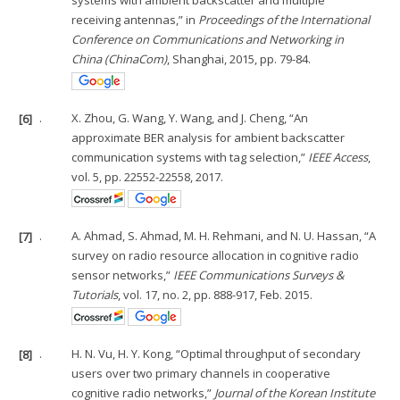
systems with ambient backscatter and multiple
receiving antennas,” in
Proceedings of the International
Conference on Communications and Networking in
China (ChinaCom)
, Shanghai, 2015, pp. 79-84.
[6]
.
X. Zhou, G. Wang, Y. Wang, and J. Cheng, “An
approximate BER analysis for ambient backscatter
communication systems with tag selection,”
IEEE Access
,
vol. 5, pp. 22552-22558, 2017.
[7]
.
A. Ahmad, S. Ahmad, M. H. Rehmani, and N. U. Hassan, “A
survey on radio resource allocation in cognitive radio
sensor networks,”
IEEE Communications Surveys &
Tutorials
, vol. 17, no. 2, pp. 888-917, Feb. 2015.
[8]
.
H. N. Vu, H. Y. Kong, “Optimal throughput of secondary
users over two primary channels in cooperative
cognitive radio networks,”
Journal of the Korean Institute