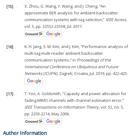
[15]
.
X. Zhou, G. Wang, Y. Wang, and J. Cheng, “An
approximate BER analysis for ambient backscatter
communication systems with tag selection,”
IEEE Access
,
vol. 5, pp. 22552-22558, Jul. 2017.
[16]
.
K. H. Jang, S. M. Kim, and J. Kim, “Performance analysis of
multi-tag multi-reader ambient backscatter
communication systems,” in
Proceedings of the
International Conference on Ubiquitous and Future
Networks (ICUFN)
, Zagreb, Croatia, Jul. 2019, pp. 422-425.
[17]
.
T. Yoo, A. Goldsmith, “Capacity and power allocation for
fading MIMO channels with channel estimation error,”
IEEE Transactions on Information Theory
, vol. 52, no. 5,
pp. 2203-2214, May 2006.
Author Information