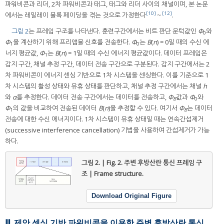
파워비콘과 리더, 2차 파워비콘과 태그, 태그와 리더 사이의 채널이며, 본 논문
[10]
[12]
에서는 레일레이 블록 페이딩을 겪는 것으로 가정한다
～
.
그림 2
는 프레임 구조를 나타낸다. 훈련구간에서는 비트 판단 문턱값인
Φ
와
0
Φ
을 계산하기 위해 프리앰블 신호를 전송한다.
Φ
는
B
(
n
) = 0일 때의 수신 에
1
0
너지 평균값,
Φ
는
B
(
n
) = 1일 때의 수신 에너지 평균값이다. 데이터 프레임은
1
감지 구간, 채널 추정 구간, 데이터 전송 구간으로 구분된다. 감지 구간에서는 2
차 파워비콘이 에너지 센싱 기반으로 1차 시스템을 센싱한다. 이를 기준으로 1
차 시스템의 활성 상태와 유휴 상태를 판단하고, 채널 추정 구간에서는 채널
h
와
α
를 추정한다. 데이터 전송 구간에서는 데이터를 전송하고,
Φ
값과
Φ
와
B
0
Φ
의 값을 비교하여 전송된 데이터
B
(
n
)을 추정할 수 있다. 여기서
Φ
는 데이터
1
B
전송에 대한 수신 에너지이다. 1차 시스템이 유휴 상태일 때는 연속간섭제거
(successive interference cancellation) 기법을 사용하여 간섭제거가 가능
하다.
그림 2. | Fig. 2.
주변 후방산란 통신 프레임 구
조 | Frame structure.
Download Original Figure
Ⅲ. 제안 센싱 기반 파워비콘을 이용한 주변 후방산란 통신