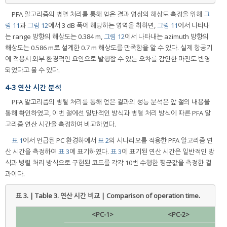
PFA 알고리즘의 병렬 처리를 통해 얻은 결과 영상의 해상도 측정을 위해
그
림 11
과
그림 12
에서 3 dB 폭에 해당하는 영역을 취하면,
그림 11
에서 나타내
는 range 방향의 해상도는 0.384 m,
그림 12
에서 나타내는 azimuth 방향의
해상도는 0.586 m로 설계한 0.7 m 해상도를 만족함을 알 수 있다. 실제 항공기
에 적용시 외부 환경적인 요인으로 발행할 수 있는 오차를 감안한 마진도 반영
되었다고 볼 수 있다.
4-3 연산 시간 분석
PFA 알고리즘의 병렬 처리를 통해 얻은 결과의 성능 분석은 앞 절의 내용을
통해 확인하였고, 이번 절에선 일반적인 방식과 병렬 처리 방식에 따른 PFA 알
고리즘 연산 시간을 측정하여 비교하였다.
표 1
에서 언급된 PC 환경하에서
표 2
의 시나리오를 적용한 PFA 알고리즘 연
산 시간을 측정하여
표 3
에 표기하였다.
표 3
에 표기된 연산 시간은 일반적인 방
식과 병렬 처리 방식으로 구현된 코드를 각각 10번 수행한 평균값을 측정한 결
과이다.
표 3. | Table 3.
연산 시간 비교 | Comparison of operation time.
<PC-1>
<PC-2>