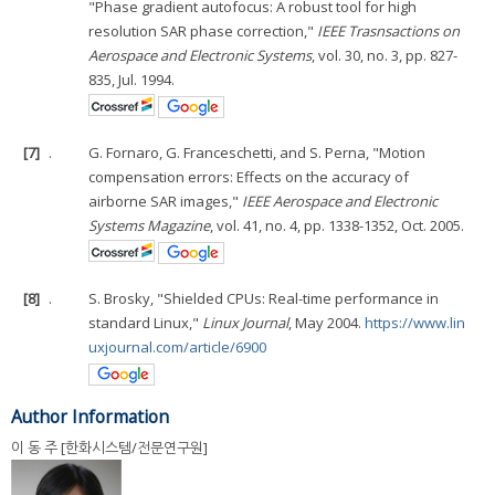
"Phase gradient autofocus: A robust tool for high
resolution SAR phase correction,"
IEEE Trasnsactions on
Aerospace and Electronic Systems
, vol. 30, no. 3, pp. 827-
835, Jul. 1994.
[7]
.
G. Fornaro, G. Franceschetti, and S. Perna, "Motion
compensation errors: Effects on the accuracy of
airborne SAR images,"
IEEE Aerospace and Electronic
Systems Magazine
, vol. 41, no. 4, pp. 1338-1352, Oct. 2005.
[8]
.
S. Brosky, "Shielded CPUs: Real-time performance in
standard Linux,"
Linux Journal
, May 2004.
https://www.lin
uxjournal.com/article/6900
Author Information
이 동 주 [한화시스템/전문연구원]