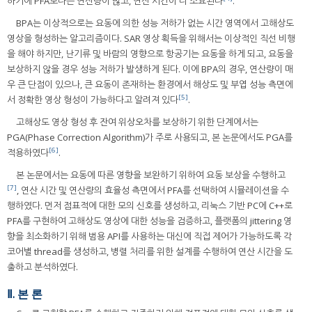
하기에 PFA보다는 연산량이 많고, 연산 시간이 더 소요된다
.
BPA는 이상적으로는 요동에 의한 성능 저하가 없는 시간 영역에서 고해상도
영상을 형성하는 알고리즘이다. SAR 영상 획득을 위해서는 이상적인 직선 비행
을 해야 하지만, 난기류 및 바람의 영향으로 항공기는 요동을 하게 되고, 요동을
보상하지 않을 경우 성능 저하가 발생하게 된다. 이에 BPA의 경우, 연산량이 매
우 큰 단점이 있으나, 큰 요동이 존재하는 환경에서 해상도 및 부엽 성능 측면에
[5]
서 정확한 영상 형성이 가능하다고 알려져 있다
.
고해상도 영상 형성 후 잔여 위상오차를 보상하기 위한 단계에서는
PGA(Phase Correction Algorithm)가 주로 사용되고, 본 논문에서도 PGA를
[6]
적용하였다
.
본 논문에서는 요동에 따른 영향을 보완하기 위하여 요동 보상을 수행하고
[7]
, 연산 시간 및 연산량의 효율성 측면에서 PFA를 선택하여 시뮬레이션을 수
행하였다. 먼저 점표적에 대한 모의 신호를 생성하고, 리눅스 기반 PC에 C++로
PFA를 구현하여 고해상도 영상에 대한 성능을 검증하고, 플랫폼의 jittering 영
향을 최소화하기 위해 범용 API를 사용하는 대신에 직접 제어가 가능하도록 각
코어별 thread를 생성하고, 병렬 처리를 위한 설계를 수행하여 연산 시간을 도
출하고 분석하였다.
Ⅱ. 본 론