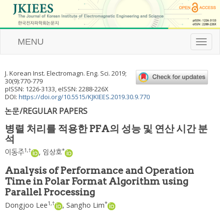
MENU
T
o
g
g
J. Korean Inst. Electromagn. Eng. Sci.
2019
;
l
30
(
9
):
770
-
779
e
pISSN: 1226-3133, eISSN: 2288-226X
n
DOI:
https://doi.org/10.5515/KJKIEES.2019.30.9.770
a
논문/REGULAR PAPERS
v
i
병렬 처리를 적용한 PFA의 성능 및 연산 시간 분
g
석
a
t
1
,
†
*
이동주
,
임상호
i
o
Analysis of Performance and Operation
n
Time in Polar Format Algorithm using
Parallel Processing
1
,
†
*
Dongjoo Lee
,
Sangho Lim