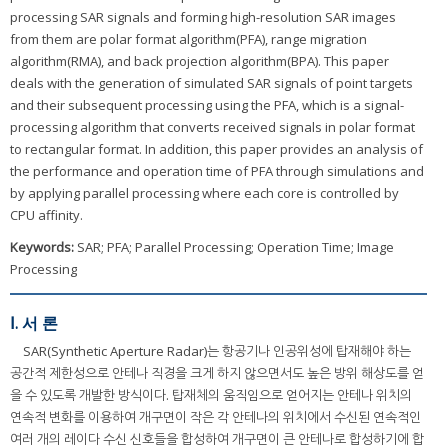
processing SAR signals and forming high-resolution SAR images
from them are polar format algorithm(PFA), range migration
algorithm(RMA), and back projection algorithm(BPA). This paper
deals with the generation of simulated SAR signals of point targets
and their subsequent processing using the PFA, which is a signal-
processing algorithm that converts received signals in polar format
to rectangular format. In addition, this paper provides an analysis of
the performance and operation time of PFA through simulations and
by applying parallel processing where each core is controlled by
CPU affinity.
Keywords:
SAR; PFA; Parallel Processing; Operation Time; Image
Processing
Ⅰ. 서 론
SAR(Synthetic Aperture Radar)는 항공기나 인공위성에 탑재해야 하는
공간적 제한성으로 안테나 직경을 크게 하지 않으면서도 높은 방위 해상도를 얻
을 수 있도록 개발한 방식이다. 탑재체의 움직임으로 얻어지는 안테나 위치의
연속적 변화를 이용하여 개구면이 작은 각 안테나의 위치에서 수신된 연속적인
여러 개의 레이다 수신 신호들을 합성하여 개구면이 큰 안테나로 합성하기에 합