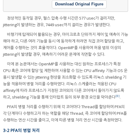
Download Original Figure
정상적인 동작일 경우, 펄스 압축 수행 시간은 577 usec가 걸리지만,
jittering이 발생하는 경우, 7449 usec까지 걸리는 경우가 발생한다.
비행기에 탑재되어 활용되는 경우, 마이크로초 단위까지 제어 및 예측이 가능
해야 하고, 다른 여러 기능을 동시 에 동작하게 하려면 직접 코어 할당을 하고,
제어를 수행하는 것이 효율적이다. OpenMP를 사용하여 허용 범위 이상의
jittering이 발생할 경우, 예측하기 어려운 문제에 직면할 수 있다.
이에 본 논문에서는 OpenMP를 사용하는 대신 원하는 프로세스가 특정
CPU 혹은 코어에 할당 및 제한하여 사용할 수 있는 CPU affinity 기능과 OS 운
용시 발생할 수 있는 jittering 현상을 최소화할 수 있도록 리눅스 shielding 기
능을 적용하여 병렬 처리를 수행하였다. 리눅스 스케쥴러는 적용된 CPU
affinity에 따라 프로세스가 지정된 코어외의 다른 코어에서 돌아가지 않도록
[8]
하고, shielding 기능을 통해 인터럽트 등의 외부 환경 요인을 막아준다
.
PFA의 병렬 처리를 수행하기 위해 각 코어마다 Thread를 할당하여 PFA의
각 단계마다 수행하고자 하는 역할을 해당 Thread, 즉 코어에 할당하여 PFA를
수행하는 연산 시간을 줄이고, 이에 따른 병렬 처리 연산 시간을 측정하였다.
3-2 PFA의 병렬 처리