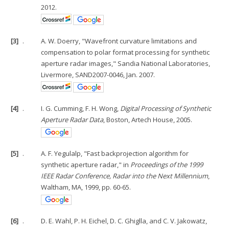
2012.
[3]
.
A. W. Doerry, "Wavefront curvature limitations and
compensation to polar format processing for synthetic
aperture radar images," Sandia National Laboratories,
Livermore, SAND2007-0046, Jan. 2007.
[4]
.
I. G. Cumming, F. H. Wong,
Digital Processing of Synthetic
Aperture Radar Data
, Boston, Artech House, 2005.
[5]
.
A. F. Yegulalp, "Fast backprojection algorithm for
synthetic aperture radar," in
Proceedings of the 1999
IEEE Radar Conference, Radar into the Next Millennium
,
Waltham, MA, 1999, pp. 60-65.
[6]
.
D. E. Wahl, P. H. Eichel, D. C. Ghiglla, and C. V. Jakowatz,