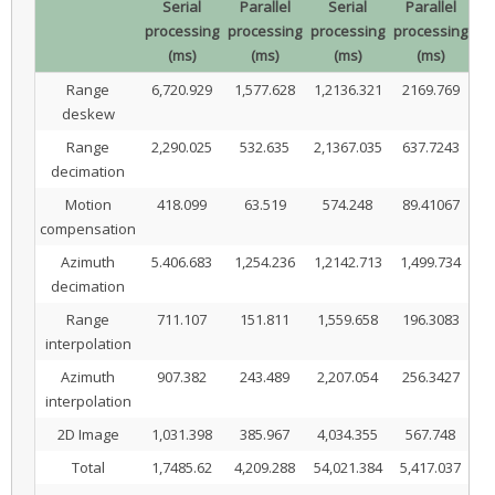
Serial
Parallel
Serial
Parallel
processing
processing
processing
processing
(ms)
(ms)
(ms)
(ms)
Range
6,720.929
1,577.628
1,2136.321
2169.769
deskew
Range
2,290.025
532.635
2,1367.035
637.7243
decimation
Motion
418.099
63.519
574.248
89.41067
compensation
Azimuth
5.406.683
1,254.236
1,2142.713
1,499.734
decimation
Range
711.107
151.811
1,559.658
196.3083
interpolation
Azimuth
907.382
243.489
2,207.054
256.3427
interpolation
2D Image
1,031.398
385.967
4,034.355
567.748
Total
1,7485.62
4,209.288
54,021.384
5,417.037