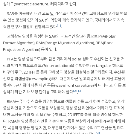
성개구(synthetic aperture) 레이다라고 한다.
SAR를 이용하면 태양 고도 및 기상 조건에 상관없이 고해상도의 영상을 얻을
수 있는 장점이 있기에 SAR의 역할이 계속 증가하고 있고, 국내외에서도 지속
[1]
적인 연구가 활발히 진행되고 있다
.
고해상도 영상을 형성하는 SAR의 대표적인 알고리즘으로 PFA(Polar
Format Algorithm), RMA(Range Migration Algorithm), BPA(Back
Projection Algorithm) 등이 있다.
PFA는 영상 중심으로부터 같은 거리에서 polar 형태로 수신되는 신호를 거
리와 방위 방향으로의 보간(interpolation)을 수행하여 rectangular 형태로
바꾸어 주고, 2D IFFT를 통해 고해상도 영상을 형성하는 알고리즘이다. 수신된
신호를 리샘플링(resampling)하기 때문에 다른 알고리즘에 비해 계산 효율이
좋지만, 근사화에 따른 파면 곡률(wavefront curvature)이 나타나고, 이를 보
[2]
[3]
상하기 위한 기하 보정 단계를 고려해야 한다
,
.
RMA는 주파수 신호를 방위방향으로 샘플링 수를 크게 하여 수집하고, 영상
중심 라인을 기준으로 요동을 보상한다. 영상 중심 라인에서 거리가 먼 표적에
대한 보상을 위해 Stolt 보간을 수행하고, 2D IFFT를 통해 최종 영상을 형성한
다. RMA는 영상 중심 라인을 기준으로 요동을 보상하기 때문에 PFA에 비해 파
면 곡률의 영향을 덜 받지만, 대부분의 단계에서 많은 수의 FFT 연산을 필요로
[4]