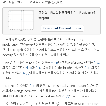
모델과 동일한 시나리오로 모의 신호를 생성하였다.
그림 2. | Fig. 2.
점표적의 위치 | Position of
targets.
Download Original Figure
모의 신호 생성을 위해 본 논문에서는 LFM(Linear Frequency
Modulation) 펄스를 송신 신호로 사용한다. PFA의 경우, 전파를 송신하고, 수
신 시 dechirp을 수행하여 PFA의 입력으로 적용하기에 모의 신호 생성 시에도
dechirp을 수행한 신호를 수신 신호로 사용하게 된다.
PFA에서 사용하는 LFM 수신 신호는
식 (1)
과 같고, Reference 신호는
식 (2)
와 같이 표현된다.
식 (1)
과
식 (2)
를 활용하여 dechirp을 수행하면
식 (3)
과 같이
표현할 수 있다.
식 (3)
에 해당하는 신호를 모의하여 PFA의 입력 신호로 사용하
게 된다.
Dechirp이 수행된
식 (3)
의 경우, RVP(Residual Video Phase) 성분이 존
재하기에 Range deskew 연산을 통해 RVP 성분을 제거하는 단계를 거쳐야
한다. PFA 수행하기 전에 Range deskew 통해
식 (4)
와 같이 표현된다.
τ
는 거리 방향 시간,
η
는 방위 방향 시간,
a
는 반사 표적 RCS(Radar Cross
t