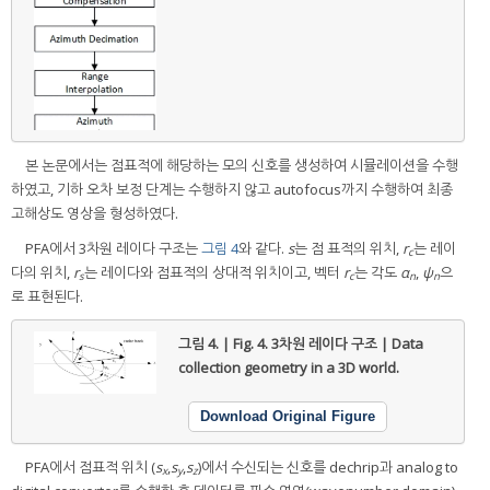
본 논문에서는 점표적에 해당하는 모의 신호를 생성하여 시뮬레이션을 수행
하였고, 기하 오차 보정 단계는 수행하지 않고 autofocus까지 수행하여 최종
고해상도 영상을 형성하였다.
PFA에서 3차원 레이다 구조는
그림 4
와 같다.
s
는 점 표적의 위치,
r
는 레이
c
다의 위치,
r
는 레이다와 점표적의 상대적 위치이고, 벡터
r
는 각도
α
,
ψ
으
s
c
n
n
로 표현된다.
그림 4. | Fig. 4.
3차원 레이다 구조 | Data
collection geometry in a 3D world.
Download Original Figure
PFA에서 점표적 위치 (
s
,
s
,
s
)에서 수신되는 신호를 dechrip과 analog to
x
y
z