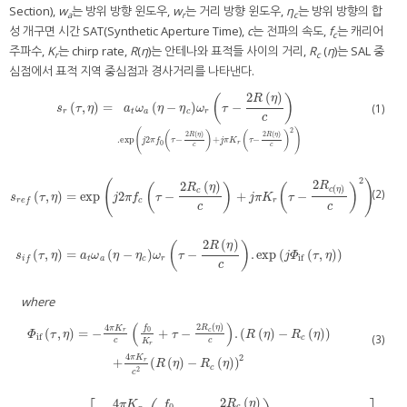
Section),
w
는 방위 방향 윈도우,
w
는 거리 방향 윈도우,
η
는 방위 방향의 합
a
r
c
성 개구면 시간 SAT(Synthetic Aperture Time),
c
는 전파의 속도,
f
는 캐리어
c
주파수,
K
는 chirp rate,
R
(
η
)는 안테나와 표적들 사이의 거리,
R
(
η
)는 SAL 중
r
c
심점에서 표적 지역 중심점과 경사거리를 나타낸다.
2
(
)
R
η
(
)
(
,
)
=
(
−
)
−
s
r
τ
,
η
=
a
t
ω
a
η
−
η
c
ω
r
τ
−
2
R
η
c
.
exp
j
2
π
f
0
τ
−
2
R
η
c
+
j
π
K
r
τ
−
2
R
η
c
2
(1)
s
τ
η
a
ω
η
η
ω
τ
r
t
a
c
r
c
2
(
)
(
)
(
)
2
(
)
2
(
)
R
η
R
η
.
exp
2
−
+
−
j
π
f
τ
j
π
K
τ
0
r
c
c
2
2
(
)
2
(
)
R
R
η
(
)
(
)
(
)
c
η
c
(2)
(
,
)
=
exp
2
−
+
−
s
r
e
f
τ
,
η
=
exp
j
2
π
f
c
τ
−
2
R
c
η
c
+
j
π
K
r
τ
−
2
R
c
η
c
2
s
τ
η
j
π
f
τ
j
π
K
τ
c
r
r
e
f
c
c
2
(
)
R
η
(
)
(
,
)
=
(
−
)
−
.
exp
(
(
,
)
)
s
i
f
τ
,
η
=
a
t
ω
a
η
−
η
c
ω
r
τ
−
2
R
η
c
.
exp
j
Φ
if
τ
,
η
s
τ
η
a
ω
η
η
ω
τ
j
Φ
τ
η
if
t
a
c
r
i
f
c
where
(
)
2
(
)
4
f
R
η
π
K
0
c
(
,
)
=
−
+
−
.
(
(
)
−
(
)
)
r
Φ
τ
η
τ
R
η
R
η
if
(3)
c
c
c
K
r
Φ
if
τ
,
η
=
−
4
π
K
r
c
f
0
K
r
+
τ
−
2
R
c
η
c
.
R
η
−
R
c
η
+
4
π
K
r
c
2
R
η
−
R
c
η
2
4
2
π
K
+
(
(
)
−
(
)
)
r
R
η
R
η
c
2
c
2
(
)
4
R
η
f
π
K
0
c