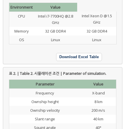
Environment
Value
Intel Xeon D @1.5
CPU
Intel i7-7700HQ @2.8
GHz
GHz
Memory
32 GB DDR4
32 GB DDR4
OS
Linux
Linux
Download Excel Table
표 2. | Table 2.
시뮬레이션 조건 | Parameter of simulation.
Parameter
Value
Frequency
X-band
Ownship height
8 km
Ownship velocity
200 m/s
Slant range
40 km
Squint angle
40°