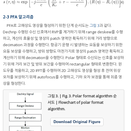
[
(
)
]
r
(
,
)
≈
exp
−
+
−
.
(
(
)
−
(
)
)
s
τ
,
η
≈
exp
−
j
4
π
K
r
c
f
0
K
r
+
τ
−
2
R
c
η
c
.
R
η
−
R
c
η
(4)
s
τ
η
j
τ
R
η
R
η
c
c
c
K
r
2-3 PFA 알고리즘
PFA로 고해상도 영상을 형성하기 위한 단계 순서도는
그림 3
과 같다.
Dechrip 수행된 수신 신호에서 RVP를 제거하기 위해 range deskew를 수행
하고, 계산의 효율성 및 영상의 patch 영역만 획득하기 위해 거리 방향으로
decimation 과정을 수행한다. 항공기 운행 시 발생하는 요동을 보상하기 위한
요동 보상을 수행하고, 방위 방향도 마찬가지로 영상의 patch 영역만 획득하고
계산하기 위해 decimation을 수행한다. Polar 형태로 수신되는 신호를 보상하
기 위해 거리 보간 및 방위 보간을 수행하여 rectangular 형태로 변환한다. 윈
도우를 적용하고, 2D IFFT를 수행하여 2D 고해상도 영상을 형성 후 잔여 위상
오차를 보상하기 위해 autofocus를 수행하고, 기하 오차 보정을 통해 최종 영
상을 형성한다.
그림 3. | Fig. 3.
Polar format algorithm 순
서도 | Flowchart of polar format
algorithm.
Download Original Figure