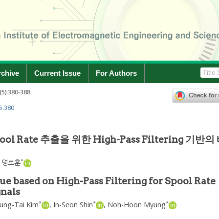
rchive
Current Issue
For Authors
(
5
):
380
-
388
5.380
 Rate 추출을 위한 High-Pass Filtering 기반의
*
,
명로훈
e based on High-Pass Filtering for Spool Rate
gnals
*
*
*
ung-Tai Kim
,
In-Seon Shin
,
Noh-Hoon Myung