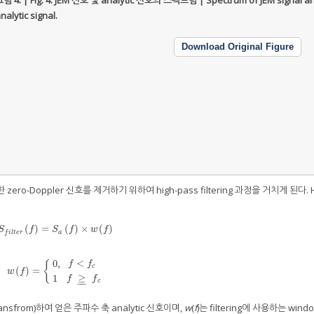
림 4. | Fig. 4.
JEM 신호 및 analytic 신호의 스펙트럼 | Spectrum of JEM signal a
nalytic signal.
Download Original Figure
ero-Doppler 신호를 제거하기 위하여 high-pass filtering 과정을 거치게 된다. H
(
)
=
(
)
×
(
)
S
f
l
t
e
r
(
f
)
=
S
a
(
f
)
×
w
(
f
)
S
f
S
f
w
f
a
f
i
l
t
e
r
<
0
,
{
f
f
c
(
)
=
w
(
f
)
=
{
0
,
1
f
<
f
c
f
≥
_
f
c
w
f
≥
1
f
f
c
−
−
transfrom)하여 얻은 주파수 축 analytic 신호이며,
w
(
f
)는 filtering에 사용하는 win