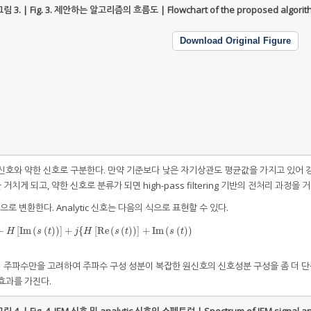
림 3. | Fig. 3.
제안하는 알고리즘의 흐름도 | Flowchart of the proposed algorit
Download Original Figure
한 신호와 약한 신호로 구분한다. 만약 기준보다 낮은 자기상관도 평균값을 가지고 있어 
치게 되고, 약한 신호로 분류가 되면 high-pass filtering 기반의 전처리 과정을 
orm으로 변환한다. Analytic 신호는 다음의 식으로 표현할 수 있다.
−
[
Im
(
(
)
)
]
+
{
[
Re
(
(
)
)
]
+
Im
(
(
)
)
e
(
s
(
t
)
)
−
H
[
Im
(
s
(
t
)
)
]
+
j
{
H
[
Re
(
s
(
t
)
)
]
+
Im
(
s
(
t
)
)
H
s
t
j
H
s
t
s
t
의 주파수만을 고려하여 주파수 구성 성분이 복잡한 원신호의 신호성분 구성을 좀 더 
 효과를 가진다.