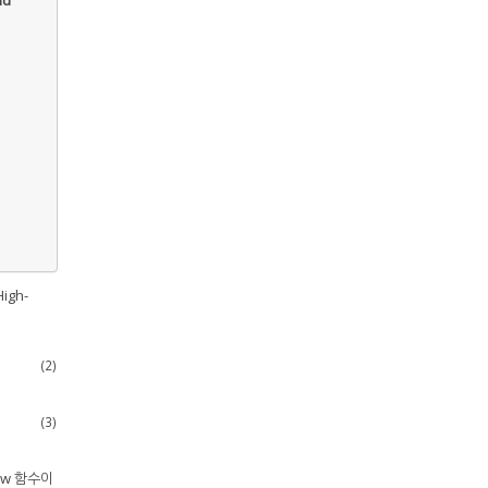
nd
igh-
(2)
(3)
dow 함수이