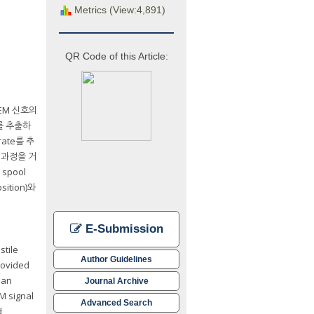
Metrics (View:4,891)
QR Code of this Article:
JEM 신호의
를 추출하
ate를 추
리 과정을 거
spool
sition)와
E-Submission
stile
Author Guidelines
provided
 an
Journal Archive
EM signal
Advanced Search
d