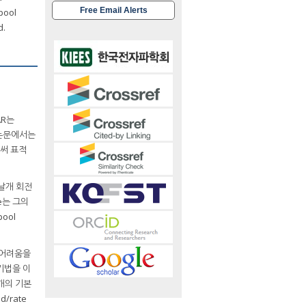
Free Email Alerts
spool
d.
AR는
 논문에서는
로써 표적
 날개 회전
te는 그의
ool
데 어려움을
기법을 이
개의 기본
/rate