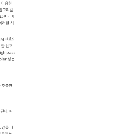
에 이용한
 알고리즘
요된다. 비
 이러한 시
EM 신호의
강한 신호
gh-pass
pler 성분
를 추출한
된다. 따
 값을 나
 경우에는