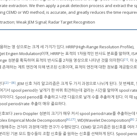
ol rate extraction. We then apply a peak detection process and extract the 
sting CEMD or WD method, is accurate, and greatly reduces the time require
xtraction; Weak JEM Signal; Radar Target Recognition
이용하는 영 상으로는 크게 세 가지가 있다. HRRP(High-Range Resolution Profile),
), JEM(Jet Engien Modulation)이며, HRRP는 표적의 1차원적인 반사도 분표를 말하며, IS
[1]
-range 성분을 획득하여 표적의 반사도를 2차원 영상으로 나타낸 것을 의미한다
. 이
적에 존재하는 제트 엔진에 의해 변조된 신호이며, 표적의 엔진에 대한 정보를 제공함으
[2]
～
[8]
었다
. JEM 신호 처리 알고리즘은 크게 두 가지 과정으로 나뉘게 된다. 첫 번째로,
여기서 spool period는 날개가 한 바퀴 회전하는데 걸리는 시간을 말하며 spool ra
동일한 의미이다. Spool period를 추출하고 나면 다음으로 날개 수를 추출하게 된다. 이 때 sp
ol period/rate 추출이 매우 중요하다.
보다 zero-Doppler 성분의 크기가 매우 커서 spool period/rate를 추출하는
[6]
,
[7]
[8]
Empirical Mode Decomposition)
, WD(Wavelet Decomposition)
를 변형해주는 전처리 과정에 대한 연구가 수행되었다. CEMD 알고리즘은 원신호를 여러 
 기본 모드 함수들의 조합 신호들 중 원하는 신호를 선택하게 된다. Spool period