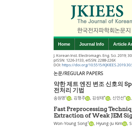
Home
Journal Info
Article A
J. Korean Inst. Electromagn. Eng. Sci.
2019
;
30
pISSN: 1226-3133, eISSN: 2288-226X
DOI:
https://doi.org/10.5515/KJKIEES.2019.30.
논문/REGULAR PAPERS
약한 제트 엔진 변조 신호의 Spool
전처리 기법
†
*
*
송원영
,
김형주
,
김성태
,
신인선
Fast Preprocessing Techniqu
Extraction of Weak JEM Si
†
Won-Young Song
,
Hyung-Ju Kim
,
S