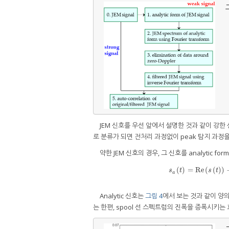
그
JEM 신호를 우선 앞에서 설명한 것과 같이 강
로 분류가 되면 전처리 과정없이 peak 탐지 과정을 거
약한 JEM 신호의 경우, 그 신호를 analytic f
(
)
=
Re
(
(
)
)
s
a
(
t
)
=
R
s
t
s
t
a
Analytic 신호는
그림 4
에서 보는 것과 같이 양
는 한편, spool 선 스펙트럼의 진폭을 증폭시키는