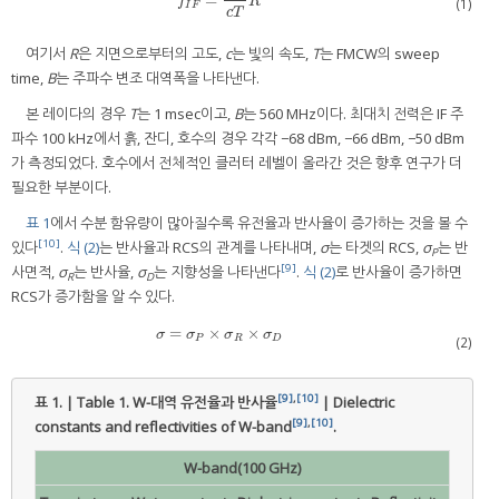
=
f
I
F
=
2
B
c
T
R
f
R
(1)
I
F
c
T
여기서
R
은 지면으로부터의 고도,
c
는 빛의 속도,
T
는 FMCW의 sweep
time,
B
는 주파수 변조 대역폭을 나타낸다.
본 레이다의 경우
T
는 1 msec이고,
B
는 560 MHz이다. 최대치 전력은 IF 주
파수 100 kHz에서 흙, 잔디, 호수의 경우 각각 −68 dBm, −66 dBm, −50 dBm
가 측정되었다. 호수에서 전체적인 클러터 레벨이 올라간 것은 향후 연구가 더
필요한 부분이다.
표 1
에서 수분 함유량이 많아질수록 유전율과 반사율이 증가하는 것을 볼 수
[10]
있다
.
식 (2)
는 반사율과 RCS의 관계를 나타내며,
σ
는 타겟의 RCS,
σ
는 반
P
[9]
사면적,
σ
는 반사율,
σ
는 지향성을 나타낸다
.
식 (2)
로 반사율이 증가하면
R
D
RCS가 증가함을 알 수 있다.
=
×
×
σ
=
σ
P
×
σ
R
×
σ
D
σ
σ
σ
σ
P
R
D
(2)
[9]
,
[10]
표 1. | Table 1.
W-대역 유전율과 반사율
| Dielectric
[9]
,
[10]
constants and reflectivities of W-band
.
W-band(100 GHz)