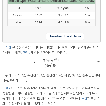
Terrain type
Water content
Dielectric constant
Reflectivity
Soil
0.001
2.7+j0.02
7 %
Grass
0.132
3.7+j1.1
11 %
Lake
0.294
4.8+j2.8
18 %
Download Excel Table
식 (3)
은 수신 전력을 나타내는데, RCS에 비례하여 클러터 전력이 증가함을
예상할 수 있고,
그림 7
의 측정 결과에서도 보여진다.
2
P
G
G
λ
σ
t
t
r
=
(3)
P
r
=
P
t
G
t
G
r
λ
2
σ
(
4
π
)
3
R
4
P
r
3
4
(
4
)
π
R
위의 식에서
P
은 수신전력,
P
은 송신전력, λ는 파장,
G
,
G
는 송수신 안테나
r
t
t
r
이득,
R
은 거리이다.
표 2
는 드론을 상승시키며 레이다로 측정한 드론 고도와 수신 전력의 변화를
측정한 결과이다. 일정한 크기의 표적을 측정하는 레이다는 탐지 거리가 두 배
증가할 때마다 수신 전력이 12 dB씩 감소하는 경향을 보이는데,
표 2
의 측정결
과는 이와 상이함을 알 수 있다. 이는 레이다