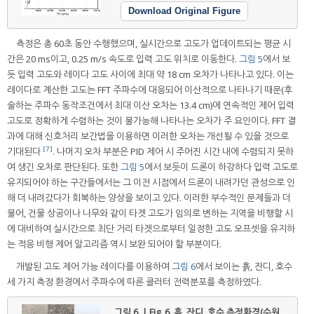
Download Original Figure
측정은 총 60초 동안 수행했으며, 실시간으로 고도가 업데이트되는 평균 시
간은 20 ms이고, 0.25 m/s 속도로 입력 고도 위치로 이동한다.
그림 5
에서 보
듯 입력 고도와 레이다 고도 사이에 최대 약 18 cm 오차가 나타나고 있다. 이는
레이다로 계산한 고도는 FFT 주파수에 대응되어 이산적으로 나타나기 때문(후
술하는 주파수 동작조건에서 최대 이산 오차는 13.4 cm)에 연속적인 제어 입력
고도로 정확하게 수렴하는 것이 불가능해 나타나는 오차가 주 요인이다. FFT 결
과에 대해 신호처리 보간법을 이용하면 이러한 오차는 개선될 수 있을 것으로
[7]
기대된다
. 나머지 오차 부분은 PID 제어 시 주어진 시간 내에 수렴되지 못하
여 생긴 오차로 판단된다. 또한
그림 5
에서 보듯이 드론이 하강하다 입력 고도로
유지되어야 하는 구간들에서는 그 이전 시점에서 드론이 내려가던 관성으로 인
해 더 내려갔다가 회복하는 양상을 보이고 있다. 이러한 부수적인 문제들과 더
불어, 건물 상공이나 나무와 같이 타겟 고도가 임의로 변하는 지역을 비행할 시
에 대비하여 실시간으로 최단 거리 타겟으로부터 일정한 고도 오프셋을 유지하
는 적응 비행 제어 알고리즘 역시 보완 되어야 할 부분이다.
개발된 고도 제어 가능 레이다를 이용하여
그림 6
에서 보이는 흙, 잔디, 호수
세 가지 측정 환경에서 주파수에 따른 클러터 전력분포를 측정하였다.
그림 6. | Fig. 6.
흙, 잔디, 호수 측정환경(수원