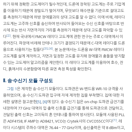
하기 위해 정확한 고도제어가 필수적인데, 드론에 장착된 고도계는 주로 기압계
를 이용하기 때문에 정밀도가 떨어지며, 무엇보다 해수면을 기준으로 절대고도
를 측정하기 때문에 하방 장애물과의 상대 고도를 알 수 없다. 이에 비해, 레이다
고도계는 고주파 신호를 송신하여 반사되어 들어오는 수신 신호를 바탕으로 반
사체 또는 반사 지면까지의 거리를 측정하기 때문에 상대 고도를 파악할 수 있
[2]
다
. 현재 국내에서 FMCW 레이다 고도계에 관한 연구는 주로 C-대역에서 이
루어진다. 파장에 비례해 안테나 크기가 결정되기 때문에 C-대역 레이다를 드론
[3]
,
[4]
용으로 사용하기는 힘들다
. 본 논문에서는 드론용 W-대역 FMCW 레이다
고도계를 설계 제작하고, 지면과 일정한 고도를 유지해 장애물과 충돌을 방지할
수 있는 고도제어 알고리즘을 제안한다. 이 레이다 고도계를 이용하여 호수, 잔
디, 흙에서의 수분함량에 따른 표면 측정 특성을 확인한다.
Ⅱ. 송·수신기 모듈 구성도
그림 1
은 제작한 송·수신기 모듈이다. 도파관은 W-밴드용 WR-10 규격을 사
용하였으며, 송·수신기 도파관 입구에 자체 제작한 칩을 부착했다. 칩에 대한 자
세한 설명은 참고문헌
[5]
,
[6]
에 있다. 송·수신기 칩은 on-chip 도파관 급전기를
내장하여 77 GHz 대역의 입·출력 신호를 급전기를 통해 도파관으로 전달하고,
전달된 출력 신호는 고이득의 혼 안테나를 통하여 방사된다. 모듈에 사용된 PLL
[1]
은 ADF4158, IF AMP는 AD8421, VCO는 Crytek사의 CVCO55CC이다
. 레
이다 시스템의 주파수 대역은 76.44～77 GHz이며, 송신출력은 약 8 dBm이고,