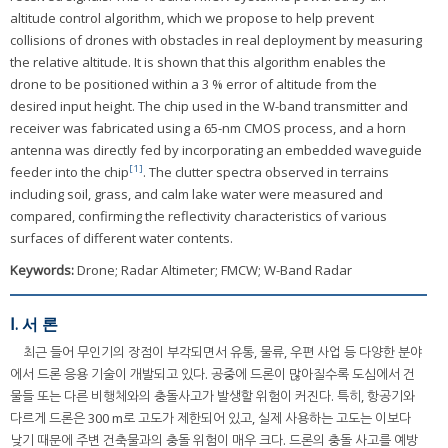
altitude control algorithm, which we propose to help prevent
collisions of drones with obstacles in real deployment by measuring
the relative altitude. It is shown that this algorithm enables the
drone to be positioned within a 3 % error of altitude from the
desired input height. The chip used in the W-band transmitter and
receiver was fabricated using a 65-nm CMOS process, and a horn
antenna was directly fed by incorporating an embedded waveguide
[1]
feeder into the chip
. The clutter spectra observed in terrains
including soil, grass, and calm lake water were measured and
compared, confirming the reflectivity characteristics of various
surfaces of different water contents.
Keywords:
Drone; Radar Altimeter; FMCW; W-Band Radar
Ⅰ. 서 론
최근 들어 무인기의 장점이 부각되면서 유통, 물류, 우편 사업 등 다양한 분야
에서 드론 응용 기술이 개발되고 있다. 공중에 드론이 많아질수록 도심에서 건
물들 또는 다른 비행체와의 충돌사고가 발생할 위험이 커진다. 특히, 항공기와
다르게 드론은 300 m로 고도가 제한되어 있고, 실제 사용하는 고도는 이보다
낮기 때문에 주변 건축물과의 충돌 위험이 매우 크다. 드론의 충돌 사고를 예방