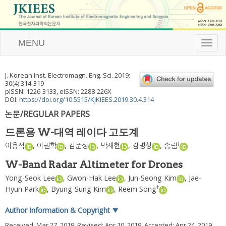
MENU
T
o
g
g
J. Korean Inst. Electromagn. Eng. Sci.
2019
;
l
30
(
4
):
314
-
319
e
pISSN: 1226-3133, eISSN: 2288-226X
n
DOI:
https://doi.org/10.5515/KJKIEES.2019.30.4.314
a
논문/REGULAR PAPERS
v
i
드론용 W-대역 레이다 고도계
g
a
†
이용석
,
이권학
,
김준성
,
박재현
,
김병성
,
송림
t
i
W-Band Radar Altimeter for Drones
o
Yong-Seok Lee
,
Gwon-Hak Lee
,
Jun-Seong Kim
,
Jae-
n
†
Hyun Park
,
Byung-Sung Kim
,
Reem Song
Author Information & Copyright
▼
Received:
Mar 27, 2019
; Revised:
Apr 10, 2019
; Accepted:
Apr 24, 2019