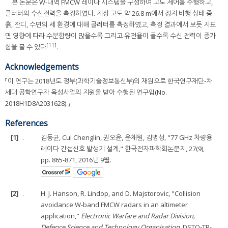
본 논문은 W-대역 FMCW 레이다 시스템을 구성하여 고도 제어를 수행하고,
클러터의 수신전력을 측정하였다. 지상 고도 약 26.8 m에서 정지 비행 상태 중
흙, 잔디, 수면의 세 환경에 대해 클러터를 측정하였고, 측정 결과에서 보듯 지표
면 영향에 따라 수분함량이 많을수록 그리고 유전율이 클수록 수신 전력이 증가
[11]
함을 볼 수 있다
.
Acknowledgements
「이 연구는 2018년도 정부(과학기술정보통신부)의 재원으로 한국연구재단-차
세대 공학연구자 육성사업의 지원을 받아 수행된 연구임(No.
2018H1D8A2031628).」
References
[1]
.
김동균, Cui Chenglin, 권오윤, 윤채원, 김병성, "77 GHz 차량용
레이다 간섭신호 발생기 설계," 한국전자파학회논문지, 27(9),
pp. 865-871, 2016년 9월.
[2]
.
H. J. Hanson, R. Lindop, and D. Majstorovic, "Collision
avoidance W-band FMCW radars in an altimeter
application,"
Electronic Warfare and Radar Division,
Defence Science and Technology Organisation
, DSTO-TR-