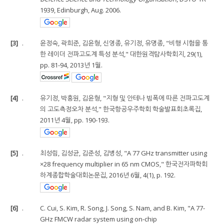
1939, Edinburgh, Aug. 2006.
[3]
.
윤정숙, 곽희준, 김윤형, 신영종, 유기정, 유명종, "비행 시험을 통
한 레이더 전파고도계 특성 분석," 대한원격탐사학회지, 29(1),
pp. 81-94, 2013년 1월.
[4]
.
유기정, 박흥원, 김윤형, "지형 및 안테나 빔폭에 따른 전파고도계
의 고도측정오차 분석," 한국항공우주학회 학술발표회초록집,
2011년 4월, pp. 190-193.
[5]
.
최성림, 김성균, 김준성, 김병성, "A 77 GHz transmitter using
×28 frequency multiplier in 65 nm CMOS," 한국전자파학회
하계종합학술대회논문집, 2016년 6월, 4(1), p. 192.
[6]
.
C. Cui, S. Kim, R. Song, J. Song, S. Nam, and B. Kim, "A 77-
GHz FMCW radar system using on-chip