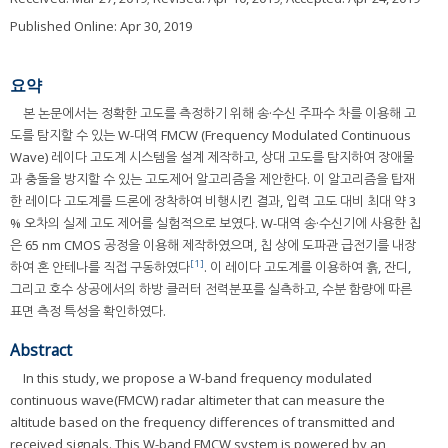
Published Online: Apr 30, 2019
요약
본 논문에서는 정확한 고도를 측정하기 위해 송·수신 주파수 차를 이용해 고
도를 탐지할 수 있는 W-대역 FMCW (Frequency Modulated Continuous
Wave) 레이다 고도계 시스템을 설계 제작하고, 상대 고도를 탐지하여 장애물
과 충돌을 방지할 수 있는 고도제어 알고리즘을 제안한다. 이 알고리즘을 탑재
한 레이다 고도계를 드론에 장착하여 비행시킨 결과, 입력 고도 대비 최대 약 3
% 오차의 실제 고도 제어를 실험적으로 보였다. W-대역 송·수신기에 사용한 칩
은 65 nm CMOS 공정을 이용해 제작하였으며, 칩 상에 도파관 급전기를 내장
[1]
하여 혼 안테나를 직접 구동하였다
. 이 레이다 고도계를 이용하여 흙, 잔디,
그리고 호수 상공에서의 하방 클러터 전력분포를 실측하고, 수분 함량에 따른
표면 측정 특성을 확인하였다.
Abstract
In this study, we propose a W-band frequency modulated
continuous wave(FMCW) radar altimeter that can measure the
altitude based on the frequency differences of transmitted and
received signals. This W-band FMCW system is powered by an