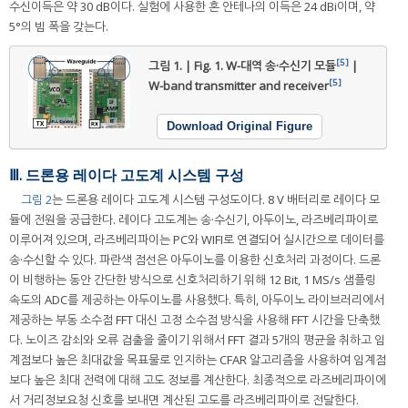
수신이득은 약 30 dB이다. 실험에 사용한 혼 안테나의 이득은 24 dBi이며, 약
5°의 빔 폭을 갖는다.
[5]
그림 1. | Fig. 1.
W-대역 송·수신기 모듈
|
[5]
W-band transmitter and receiver
Download Original Figure
Ⅲ. 드론용 레이다 고도계 시스템 구성
그림 2
는 드론용 레이다 고도계 시스템 구성도이다. 8 V 배터리로 레이다 모
듈에 전원을 공급한다. 레이다 고도계는 송·수신기, 아두이노, 라즈베리파이로
이루어져 있으며, 라즈베리파이는 PC와 WIFI로 연결되어 실시간으로 데이터를
송·수신할 수 있다. 파란색 점선은 아두이노를 이용한 신호처리 과정이다. 드론
이 비행하는 동안 간단한 방식으로 신호처리하기 위해 12 Bit, 1 MS/s 샘플링
속도의 ADC를 제공하는 아두이노를 사용했다. 특히, 아두이노 라이브러리에서
제공하는 부동 소수점 FFT 대신 고정 소수점 방식을 사용해 FFT 시간을 단축했
다. 노이즈 감쇠와 오류 검출을 줄이기 위해서 FFT 결과 5개의 평균을 취하고 임
계점보다 높은 최대값을 목표물로 인지하는 CFAR 알고리즘을 사용하여 임계점
보다 높은 최대 전력에 대해 고도 정보를 계산한다. 최종적으로 라즈베리파이에
서 거리정보요청 신호를 보내면 계산된 고도를 라즈베리파이로 전달한다.