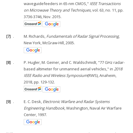
waveguidefeeders in 65-nm CMOS,"
IEEE Transactions
on Microwave Theory and Techniques
, vol. 63, no. 11, pp.
3736-3746, Nov. 2015.
[7]
.
M. Richards,
Fundamentals of Radar Signal Processing
,
New York, McGraw-Hill, 2005.
[8]
.
P. Hugler, M. Geiner, and C. Waldschmidt, "77 GHz radar-
based altimeter for unmanned aerial vehicles," in
2018
IEEE Radio and Wireless Symposium
(RWS), Anaheim,
2018, pp. 129-132.
[9]
.
E. C. Desk,
Electronic Warfare and Radar Systems
Engineering Handbook
, Washington, Naval Air Warfare
Center, 1997.