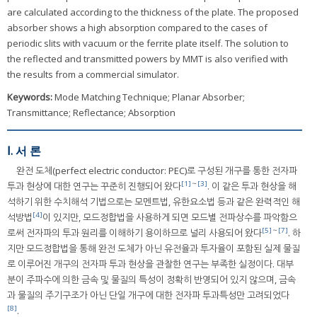
are calculated according to the thickness of the plate. The proposed
absorber shows a high absorption compared to the cases of
periodic slits with vacuum or the ferrite plate itself. The solution to
the reflected and transmitted powers by MMT is also verified with
the results from a commercial simulator.
Keywords:
Mode Matching Technique; Planar Absorber;
Transmittance; Reflectance; Absorption
Ⅰ. 서 론
완전 도체(perfect electric conductor: PEC)로 구성된 개구를 통한 전자파
[1]
～
[3]
투과 현상에 대한 연구는 꾸준히 진행되어 왔다
. 이 같은 투과 현상을 해
석하기 위한 수치해석 기법으로는 모멘트법, 유한요소법 등과 같은 완력적인 해
[4]
석방법
이 있지만, 모드정합법을 사용하게 되면 모드별 전파상수를 파악함으
[5]
～
[7]
로써 전자파의 투과 원리를 이해하기 용이하므로 널리 사용되어 왔다
. 하
지만 모드정합법을 통해 완전 도체가 아닌 유전율과 투자율이 포함된 실제 물질
로 이루어진 개구의 전자파 투과 현상을 관찰한 연구는 부족한 실정이다. 대부
분이 주파수에 의한 금속 및 물질의 특성이 정확히 반영되어 있지 않으며, 금속
과 물질의 주기구조가 아닌 단일 개구에 대한 전자파 투과특성만 고려되었다
[8]
.