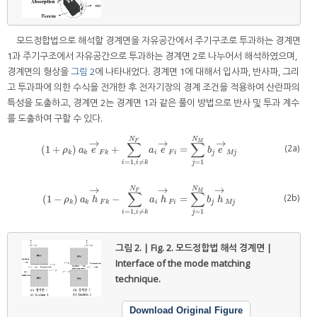
모드정합법으로 해석할 경계면을 자유공간에서 주기구조로 투과하는 경계면
1과 주기구조에서 자유공간으로 투과하는 경계면 2로 나누어서 해석하였으며,
경계면의 형상을
그림 2
에 나타내었다. 경계면 1에 대해서 입사파, 반사파, 그리
고 투과파에 의한 수식을 전개한 후 전자기장의 경계 조건을 적용하여 산란파의
특성을 도출하고, 경계면 2는 경계면 1과 같은 풀이 방법으로 반사 및 투과 계수
를 도출하여 구할 수 있다.
N
N
→
→
→
M
F
∑
∑
(2a)
(
1
+
)
+
=
(
1
+
ρ
k
)
a
k
e
→
F
k
+
∑
i
=
1
,
i
≠
k
N
F
a
i
e
→
F
i
=
∑
j
=
1
N
M
b
j
e
→
M
j
ρ
a
e
a
e
b
e
k
k
F
k
i
F
i
j
M
j
=
1
=
1
,
≠
j
i
i
k
→
→
→
N
N
M
F
∑
∑
(2b)
(
1
−
)
−
=
(
1
−
ρ
k
)
a
k
h
→
F
k
−
∑
i
=
1
,
i
≠
k
N
F
a
i
h
→
F
i
=
∑
j
=
1
N
M
b
j
h
→
M
j
ρ
a
h
a
h
b
h
k
k
F
k
i
F
i
j
M
j
=
1
=
1
,
≠
j
i
i
k
그림 2. | Fig. 2.
모드정합법 해석 경계면 |
Interface of the mode matching
technique.
Download Original Figure