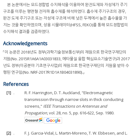
본 논문에서는 모드정합법 수치해석을 이용하여 완전도체와 자성체가 주기
구조를 이루는 평면형 전자파 흡수체를 해석하였다. 흡수체 주기구조의 경우,
완전 도체 주기구조 또는 자성체 구조에 비해 낮은 두께에서 높은 흡수율을 가
지는 것을 확인하였으며, 상용 시뮬레이터(HFSS, FEKO)를 통해 모드정합법의
수치해석 결과를 검증하였다.
Acknowledgements
「이 논문은 2018년도 정부(과학기술정보통신부)의 재원으로 한국연구재단의
지원(No. 2015R1A6A1A03031833, 메타물질 융합 핵심요소기술연구)과 2017
년도 정부(이공분야 기초연구사업)의 재원으로 한국연구재단의 지원을 받아 수
행된 연구임(No. NRF-2017R1D1A1B04031890).」
References
[1]
.
R. F. Harrington, D. T. Auckland, "Electromagnetic
transmission through narrow slots in thick conducting
screens,"
IEEE Transactions on Antennas and
Propagation
, vol. 28, no. 5, pp. 616-622, Sep. 1980.
[2]
.
F. J. Garcia-Vidal, L. Martin-Moreno, T. W. Ebbesen, and L.