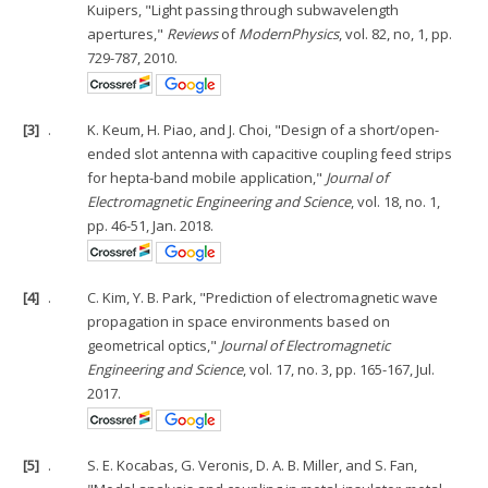
Kuipers, "Light passing through subwavelength
apertures,"
Reviews
of
Modern
Physics
, vol. 82, no, 1, pp.
729-787, 2010.
[3]
.
K. Keum, H. Piao, and J. Choi, "Design of a short/open-
ended slot antenna with capacitive coupling feed strips
for hepta-band mobile application,"
Journal of
Electromagnetic Engineering and Science
, vol. 18, no. 1,
pp. 46-51, Jan. 2018.
[4]
.
C. Kim, Y. B. Park, "Prediction of electromagnetic wave
propagation in space environments based on
geometrical optics,"
Journal of Electromagnetic
Engineering and Science
, vol. 17, no. 3, pp. 165-167, Jul.
2017.
[5]
.
S. E. Kocabas, G. Veronis, D. A. B. Miller, and S. Fan,