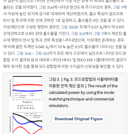
서 검은색 실선으로 나타낸 전체전력이 가장 작은 곳에 서 최대의 흡수율이 도
출되는 것을 의미한다.
그림 3(a)
에 나타낸 완전도체 주기구조의 경우,
그림 1
에
서 자성체 놓인 위치에 공기로 대체하여 계산하였으며, 흡수 특성이 없으므로
반사 및 투과에 의한 전체 전력은 1로 일정하고, 흡수율은 0인 것을 알 수 있다.
자성체만으로 구성된 평판의 경우인
그림 3(b)
는 두께가 0.07
λ
에서 약 0.6의
0
전체전력으로 0.4의 최대 흡수율을 가진다.
그림 3(c)
에서
그림 1
에서 제안된 흡
수체 평판의 반사 및 투과 전력 특성을 나타내었으며, 자성체만 존재하는 경우
에 비해 얇은 두께인 0.045
λ
에서 10 % 높은 0.5의 흡수율이 나타나는 것을 알
0
수 있다.
그림 3(a)
～
그림 3(c)
까지 모든 해석 구조에서 실선으로 나타낸 모드정
합법 수치 결과와 원과 세모로 나타낸 HFSS 및 FEKO EM 시뮬레이터의 결과가
매우 유사한 것을 통해 모드정합법에 의한 수치값의 신뢰성을 확인할 수 있다.
그림 3. | Fig. 3.
모드정합법과 시뮬레이터를
이용한 전력 계산 결과 | The result of the
calculated power by using the mode
matching technique and commercial
simulators.
Download Original Figure