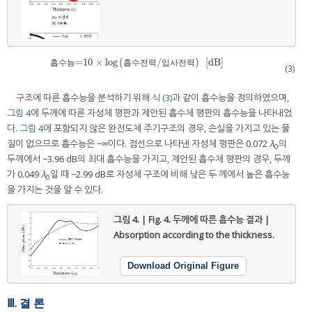
=10
×
log
(
/
)
[
dB
]
흡수능=10
×
log
(
흡수전력
/
입사전력
)
[
dB
]
흡
수
능
흡
수
전
력
입
사
전
력
(3)
구조에 따른 흡수능을 분석하기 위해
식 (3)
과 같이 흡수능을 정의하였으며,
그림 4
에 두께에 따른 자성체 평판과 제안된 흡수체 평판의 흡수능을 나타내었
다.
그림 4
에 포함되지 않은 완전도체 주기구조의 경우, 손실을 가지고 있는 물
질이 없으므로 흡수능은 −∞이다. 점선으로 나타낸 자성체 평판은 0.072
λ
의
0
두께에서 −3.96 dB의 최대 흡수능을 가지고, 제안된 흡수체 평판의 경우, 두께
가 0.049
λ
일 때 −2.99 dB로 자성체 구조에 비해 낮은 두 께에서 높은 흡수능
0
을 가지는 것을 알 수 있다.
그림 4. | Fig. 4.
두께에 따른 흡수능 결과 |
Absorption according to the thickness.
Download Original Figure
Ⅲ. 결 론