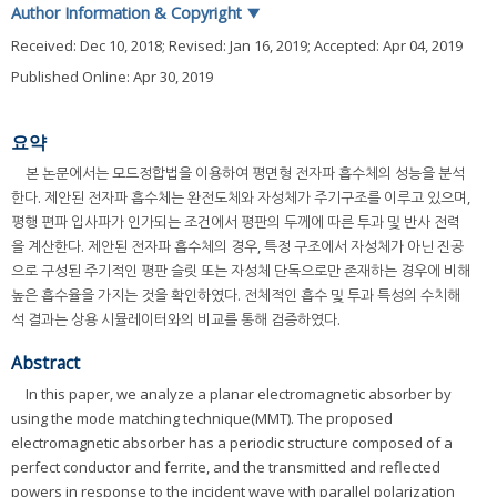
Author Information & Copyright
▼
Received:
Dec 10, 2018
; Revised:
Jan 16, 2019
; Accepted:
Apr 04, 2019
Published Online: Apr 30, 2019
요약
본 논문에서는 모드정합법을 이용하여 평면형 전자파 흡수체의 성능을 분석
한다. 제안된 전자파 흡수체는 완전도체와 자성체가 주기구조를 이루고 있으며,
평행 편파 입사파가 인가되는 조건에서 평판의 두께에 따른 투과 및 반사 전력
을 계산한다. 제안된 전자파 흡수체의 경우, 특정 구조에서 자성체가 아닌 진공
으로 구성된 주기적인 평판 슬릿 또는 자성체 단독으로만 존재하는 경우에 비해
높은 흡수율을 가지는 것을 확인하였다. 전체적인 흡수 및 투과 특성의 수치해
석 결과는 상용 시뮬레이터와의 비교를 통해 검증하였다.
Abstract
In this paper, we analyze a planar electromagnetic absorber by
using the mode matching technique(MMT). The proposed
electromagnetic absorber has a periodic structure composed of a
perfect conductor and ferrite, and the transmitted and reflected
powers in response to the incident wave with parallel polarization