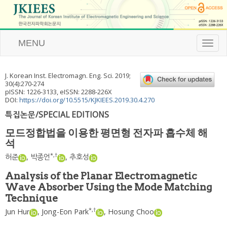
MENU
T
o
g
g
J. Korean Inst. Electromagn. Eng. Sci.
2019
;
l
30
(
4
):
270
-
274
e
pISSN: 1226-3133, eISSN: 2288-226X
n
DOI:
https://doi.org/10.5515/KJKIEES.2019.30.4.270
a
특집논문/SPECIAL EDITIONS
v
i
모드정합법을 이용한 평면형 전자파 흡수체 해
g
석
a
t
*
,
†
허준
,
박종언
,
추호성
i
o
Analysis of the Planar Electromagnetic
n
Wave Absorber Using the Mode Matching
Technique
*
,
†
Jun Hur
,
Jong-Eon Park
,
Hosung Choo