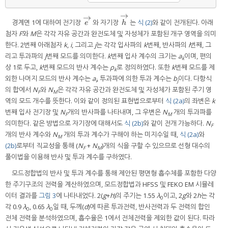
→
→
경계면 1에 대하여 전기장
와 자기장
는
식 (2)
와 같이 전개된다. 아래
e
→
h
→
e
h
첨자
F
와
M
은 각각 자유 공간과 완전도체 및 자성체가 포함된 개구 영역을 의미
한다. 2번째 아래첨자
k
,
i
, 그리고
j
는 각각 입사파의
k
번째, 반사파의
i
번째, 그
리고 투과파의
j
번째 모드를 의미한다.
k
번째 입사 계수의 크기는
a
이며, 편의
k
상 1로 두고,
k
번째 모드의 반사 계수는
ρ
로 정의하였다. 또한
k
번째 모드를 제
k
외한 나머지 모드의 반사 계수는
a
, 투과파에 의한 투과 계수는
b
이다. 다항식
i
j
의 합에서
N
와
N
은 각각 자유 공간과 완전도체 및 자성체가 포함된 주기 영
F
M
역의 모드 개수를 뜻한다. 이와 같이 정의된 표현법으로부터
식 (2a)
의 좌변은
k
번째 입사 전기장 및
N
개의 반사파를 나타내며, 그 우변은
N
개의 투과파를
F
M
의미한다. 같은 방법으로 자기장에 대해서도
식 (2b)
와 같이 전개 가능하다.
N
F
개의 반사 계수와
N
개의 투과 계수가 구해야 하는 미지수일 때,
식 (2a)
와
M
(2b)
로부터 직교성을 통해 (
N
+
N
)개의 식을 구할 수 있으므로 선형 대수의
F
M
풀이법을 이용해 반사 및 투과 계수를 구하였다.
모드정합법의 반사 및 투과 계수를 통해 제안된 평면형 흡수체를 포함한 다양
한 주기구조의 전력을 계산하였으며, 모드정합법과 HFSS 및 FEKO EM 시뮬레
이터 결과를
그림 3
에 나타내었다. 2(
g
+
h
)의 주기는 1.55
λ
이고, 2
g
와 2
h
는 각
0
각 0.9
λ
, 0.65
λ
일 때, 두께(
d
)에 따른 투과전력, 반사전력과 두 전력의 합인
0
0
전체 전력을 분석하였으며, 흡수율은 1에서 전체전력을 제외한 값이 된다. 따라