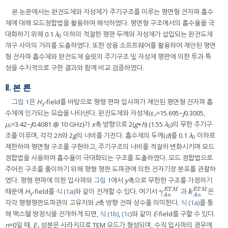
본 논문에서는 완전도체와 자성체가 주기구조를 이루는 평면형 전자파 흡수
체에 대해 모드정합법을 활용하여 해석하였다. 평면형 구조에서의 흡수율을 극
대화하기 위해 0.1
λ
이하의 적절한 평판 두께와 자성체가 삽입되는 완전도체
0
개구 사이의 거리를 도출하였다. 또한 상용 소프트웨어를 활용하여 제안된 평면
형 전자파 흡수체와 완전도체 슬릿의 주기구조 및 자성체 평판에 의한 투과 특
성을 수치적으로 구한 결과와 함께 비교 검증하였다.
Ⅱ. 본 론
그림 1
은
H
-field를 바탕으로 평행 편파 입사파가 제안된 평면형 전자파 흡
y
수체에 인가되는 모습을 나타낸다. 완전도체와 자성체(ε
=15.695−
j
0.3005,
r
μ
=3.42−
j
0.4081 @ 10 GHz)가
x
축 방향으로 2(
g
+
h
) (1.55
λ
)의 무한 주기구
r
0
조를 이루며, 각각 2
h
와 2
g
의 너비를 가진다. 흡수체의 두께(
d
)를 0.1
λ
이하로
0
제한하여 평면형 구조를 구현하고, 주기구조의 너비를 적절히 변화시키며 모드
정합법을 사용하여 흡수율이 극대화되는 구조를 도출하였다. 모드 정합법으로
주어진 구조를 풀이하기 위해 평행 평판 도파관에 의한 전자기장 분포를 관찰하
였다. 평행 편파에 의한 입사파와
그림 1
에서
y
축으로 무한한 구조를 가정하기
때문에
H
-field를
식 (1a)
와 같이 전개할 수 있다. 여기서
과
은
E
T
M
E
T
M
γ
A
n
E
T
M
k
A
n
E
T
M
γ
k
y
A
n
A
n
각각 평행평판도파관의 고유치와
z
축 방향 전파 상수를 의미한다.
식 (1a)
를 통
해 맥스웰 방정식을 전개하게 되면,
식 (1b)
,
(1c)
와 같이
E
-field를 구할 수 있다.
n
=0일 때,
E
성분은 사라지므로 TEM 모드가 형성되며, 수직 입사파의 경우에
z