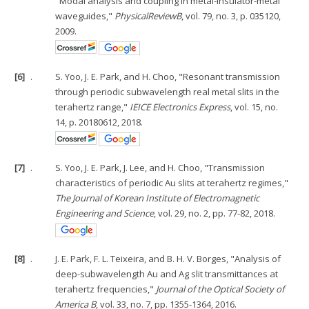
"Modal analysis and coupling in metal-insulator-metal
waveguides,"
Physical
Review
B
, vol. 79, no. 3, p. 035120,
2009.
[6]
.
S. Yoo, J. E. Park, and H. Choo, "Resonant transmission
through periodic subwavelength real metal slits in the
terahertz range,"
IEICE Electronics Express
, vol. 15, no.
14, p. 20180612, 2018.
[7]
.
S. Yoo, J. E. Park, J. Lee, and H. Choo, "Transmission
characteristics of periodic Au slits at terahertz regimes,"
The Journal of Korean Institute of Electromagnetic
Engineering and Science
, vol. 29, no. 2, pp. 77-82, 2018.
[8]
.
J. E. Park, F. L. Teixeira, and B. H. V. Borges, "Analysis of
deep-subwavelength Au and Ag slit transmittances at
terahertz frequencies,"
Journal of the Optical Society of
America B
, vol. 33, no. 7, pp. 1355-1364, 2016.