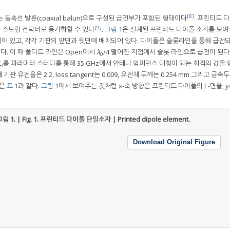
[8]
는 동축선 발룬(coaxial balun)으로 구성된 급전부가 포함된 형태이다
. 프린티드 
[9]
 스트립 컨덕터로 등가화할 수 있다
.
그림 1
은 설계된 프린티드 다이폴 소자를 보여
어 있고, 각각 기판의 앞면과 뒷면에 배치되어 있다. 다이폴은 슬롯라인을 통해 급전되
. 이 때 폴디드 라인은 Open에서
λ
/4 떨어진 지점에서 슬롯 라인으로 급전이 된다.
0
L
를 파라미터 스터디를 통해 35 GHz에서 안테나 임피던스 매칭이 되는 최적의 값을
f
때 기판 유전율은 2.2, loss tangent는 0.009, 유전체 두께는 0.254 mm 그리고 금속
값은
표 1
과 같다.
그림 1
에서 보여주는 것처럼 x-축 방향은 프린티드 다이폴의 E-면을, y
림 1. | Fig. 1.
프린티드 다이폴 단일소자 | Printed dipole element.
Download Original Figure