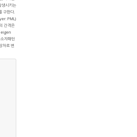
 발생시키는
를 구한다.
r: PML)
셀의 간격은
eigen
동소자패턴
상차로 변