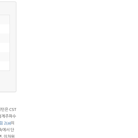
패턴은 CST
 설계주파수
 2(a)
의
속에서 단
면, 이차원