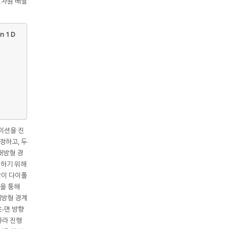
 일차원 배열
 1 D
레이션을 진
정하고, 두
개방형 경
현하기 위해
같이 다이폴
을 통해
 개방형 경계
E-면 방향
따라 진행