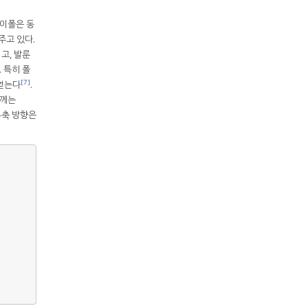
다이폴은 동
주고 있다.
고, 발룬
 특히 폴
[7]
 얻는다
.
두께는
-축 방향은