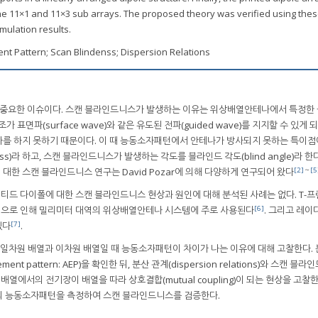
e 11×1 and 11×3 sub arrays. The proposed theory was verified using the
mulation results.
ment Pattern; Scan Blindenss; Dispersion Relations
중요한 이슈이다. 스캔 블라인드니스가 발생하는 이유는 위상배열안테나에서 특정한 
조가 표면파(surface wave)와 같은 유도된 전파(guided wave)를 지지할 수 있게 
사를 하지 못하기 때문이다. 이 때 능동소자패턴에서 안테나가 방사되지 못하는 특이점
ess)라 하고, 스캔 블라인드니스가 발생하는 각도를 블라인드 각도(blind angle)라 한
[2]
～
[5
한 스캔 블라인드니스 연구는 David Pozar에 의해 다양하게 연구되어 왔다
티드 다이폴에 대한 스캔 블라인드니스 현상과 원인에 대해 분석된 사례는 없다. T-프
[6]
장점으로 인해 밀리미터 대역의 위상배열안테나 시스템에 주로 사용된다
. 그리고 레이
[7]
있다
.
 일차원 배열과 이차원 배열일 때 능동소자패턴이 차이가 나는 이유에 대해 고찰한다. 
nt pattern: AEP)을 확인한 뒤, 분산 관계(dispersion relations)와 스캔 블
배열에서의 전기장이 배열을 따라 상호결합(mutual coupling)이 되는 현상을 고찰한
의 능동소자패턴을 측정하여 스캔 블라인드니스를 검증한다.