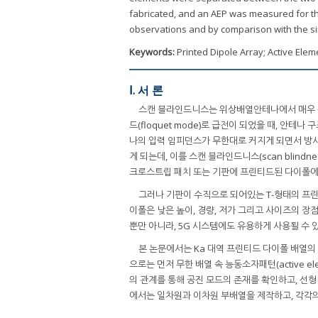
fabricated, and an AEP was measured for th
observations and by comparison with the si
Keywords:
Printed Dipole Array; Active Ele
Ⅰ. 서 론
스캔 블라인드니스는 위상배열안테나에서 매우 
드(floquet mode)로 급전이 되었을 때, 안테나 구
나의 입력 임피던스가 무한대로 커지게 되면서 방
게 되는데, 이를 스캔 블라인드니스(scan blindn
크로스트립 패치 또는 기판에 프린티드된 다이폴에 대
그러나 기판이 수직으로 되어있는 T-형태의 프린
이폴은 낮은 높이, 경량, 저가 그리고 사이즈의 
뿐만 아니라, 5G 시스템에도 유용하게 사용될 수 
본 논문에서는 Ka 대역 프린티드 다이폴 배열의
으로는 먼저 무한 배열 속 능동소자패턴(active eleme
의 관계를 통해 공진 모드의 존재를 확인하고, 선형 
에서는 일차원과 이차원 부배열을 제작하고, 각각