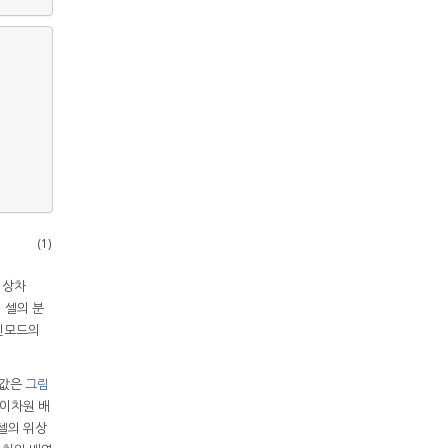
(1)
위상차
위 셀의 분
공진모드의
 값은
그림
 이차원 배
셀의 위상