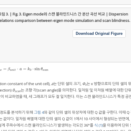
림 3. | Fig. 3.
Eigen mode와 스캔 블라인드니스 간 분산 곡선 비교 | Dispersion
elations comparison between eigen mode simulation and scan blindness.
Download Original Figure
=
⋅
=
⋅
sin
ϕ
x
=
β
u
n
i
t
⋅
a
=
k
0
⋅
sin
θ
s
c
a
n
ϕ
β
a
k
θ
0
x
u
n
i
t
s
c
a
n
onstant of the unit cell),
a
는 단위 셀의 크기,
Φ
는 x 방향으로의 단위 셀의 
x
rection)
θ
는 조향 각(scan angle)을 의미한다. 일차원 및 이차원 배열에 대한 단
scan
같이 비교하였을 때, 세 그래프가 모두 잘 일치한다. 이는 스캔 블라인드니스가 특정 
 정도를 분석하기 위해
그림 4
와 같이 단위 셀의 위상차에 대한 Q 값을 구한다. 이때 Q
값이다. 일차원 배열에 대한 단위 셀의 Q 값이 1에서 10 사이에서 형성되는 반면에,
히 설계 주파수에서 스캔 블라인드니스가 발생하는 각도인 36°를
식 (1)
을 이용하여 단위 