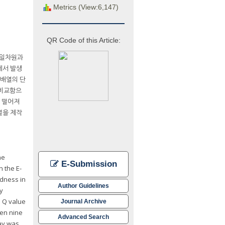
Metrics (View:6,147)
QR Code of this Article:
 일차원과
에서 발생
 배열의 단
 비교함으
 떨어져
열을 제작
he
E-Submission
n the E-
ndness in
Author Guidelines
y
e Q value
Journal Archive
hen nine
Advanced Search
ray was