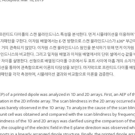
 프린티드 다이폴의 스캔 블라인드니스 특성을 분석한다. 먼저 시뮬레이션을 이용하여
패턴을 구한다. 이차원 배열에서는 E-면 방향으로 스캔 블라인드니스가 ±36° 부근
거의 관측되지 않았다. 이차원 스캔 블라인드니스 원인을 분석하기 위해 먼저 이차원
블라인드니스와 비교한다. 그리고 일차원 배열과 이차원 배열에서의 단위 셀에서 Q 값을
차이를 설명한다. 선형으로 배열된 다이폴 구조에서 두 포트 사이에 아홉 개의 소자가
이션을 통하여 관측함으로써 이론의 타당성을 보인다. 마지막으로 프린티드 다이폴 배
동소자패턴을 각각 측정하여, 시뮬레이션 결과와 비교함으로 이론을 검증한다.
EP) of a printed dipole was analyzed in 1D and 2D arrays. First, an AEP of t
tion in the 2D infinite array. The scan blindness in the 2D array occurred i
 was barely observed in the 1D array. To analyze the cause of the scan bli
a unit cell was obtained and compared with the scan blindness by frequenc
indness of the 1D and 2D arrays was clarified using the comparison of th
n, the coupling of the electric field in the E-plane direction was observed w
ts in a linearly arranged dipole structure. Finally, the printed dipole ar