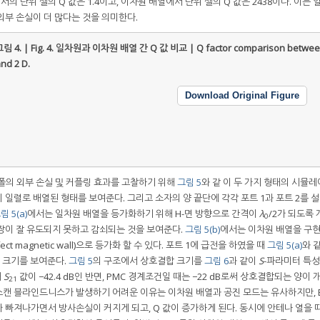
서의 단위 셀의 Q 값은 1.4이고, 이차원 배열에서 단위 셀의 Q 값은 2438이다. 이는
외부 손실이 더 많다는 것을 의미한다.
림 4. | Fig. 4.
일차원과 이차원 배열 간 Q 값 비교 | Q factor comparison between
nd 2 D.
Download Original Figure
폴의 외부 손실 및 커플링 효과를 고찰하기 위해
그림 5
와 같 이 두 가지 형태의 시뮬
 일렬로 배열된 형태를 보여준다. 그리고 소자의 양 끝단에 각각 포트 1과 포트 2를 설
림 5(a)
에서는 일차원 배열을 등가화하기 위해 H-면 방향으로 간격이
λ
/2가 되도록 
0
장이 잘 유도되지 못하고 감쇠되는 것을 보여준다.
그림 5(b)
에서는 이차원 배열을 구
ect magnetic wall)으로 등가화 할 수 있다. 포트 1에 급전을 하였을 때
그림 5(a)
와 
d)의 크기를 보여준다.
그림 5
의 구조에서 상호결합 크기를
그림 6
과 같이
S
-파라미터 특성
때
S
값이 −42.4 dB인 반면, PMC 경계조건일 때는 −22 dB로써 상호결합되는 양이
21
 스캔 블라인드니스가 발생하기 어려운 이유는 이차원 배열과 공진 모드는 유사하지만, 
 빠져나가면서 방사손실이 커지게 되고, Q 값이 증가하게 된다. 동시에 안테나 열을 