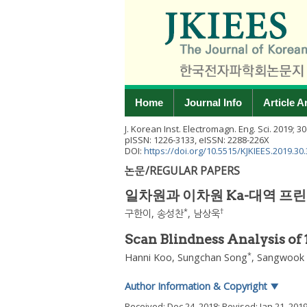
Home
Journal Info
Article A
J. Korean Inst. Electromagn. Eng. Sci.
2019
;
30
pISSN: 1226-3133, eISSN: 2288-226X
DOI:
https://doi.org/10.5515/KJKIEES.2019.30.
논문/REGULAR PAPERS
일차원과 이차원 Ka-대역 프
*
†
구한이
,
송성찬
,
남상욱
Scan Blindness Analysis of
*
Hanni Koo
,
Sungchan Song
,
Sangwook
Author Information & Copyright
▼
Received:
Dec 24, 2018
; Revised:
Jan 21, 201