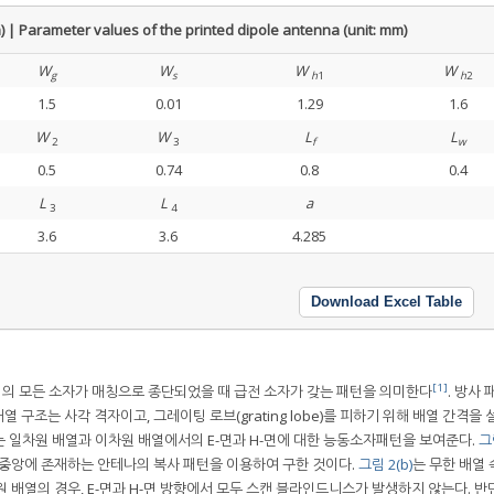
rameter values of the printed dipole antenna (unit: mm)
W
W
W
W
g
s
h
1
h
2
1.5
0.01
1.29
1.6
W
W
L
L
2
3
f
w
0.5
0.74
0.8
0.4
L
L
a
3
4
3.6
3.6
4.285
Download Excel Table
[1]
의 모든 소자가 매칭으로 종단되었을 때 급전 소자가 갖는 패턴을 의미한다
. 방사 
열 구조는 사각 격자이고, 그레이팅 로브(grating lobe)를 피하기 위해 배열 간격을
는 일차원 배열과 이차원 배열에서의 E-면과 H-면에 대한 능동소자패턴을 보여준다.
그림
 중앙에 존재하는 안테나의 복사 패턴을 이용하여 구한 것이다.
그림 2(b)
는 무한 배열 
 배열의 경우, E-면과 H-면 방향에서 모두 스캔 블라인드니스가 발생하지 않는다. 반