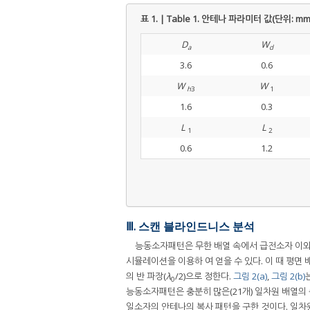
표 1. | Table 1.
안테나 파라미터 값(단위: mm) | Pa
D
W
a
d
3.6
0.6
W
W
h
3
1
1.6
0.3
L
L
1
2
0.6
1.2
Ⅲ. 스캔 블라인드니스 분석
능동소자패턴은 무한 배열 속에서 급전소자 이외
시뮬레이션을 이용하 여 얻을 수 있다. 이 때 평면 배
의 반 파장(
λ
/2)으로 정한다.
그림 2(a)
,
그림 2(b)
0
능동소자패턴은 충분히 많은(21개) 일차원 배열의
일소자의 안테나의 복사 패턴을 구한 것이다. 일차원