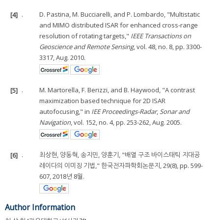
[4]
.
D. Pastina, M. Bucciarelli, and P. Lombardo, "Multistatic
and MIMO distributed ISAR for enhanced cross-range
resolution of rotating targets,"
IEEE Transactions on
Geoscience and Remote Sensing
, vol. 48, no. 8, pp. 3300-
3317, Aug. 2010.
[5]
.
M. Martorella, F. Berizzi, and B. Haywood, "A contrast
maximization based technique for 2D ISAR
autofocusing," in
IEE Proceedings-Radar
,
Sonar and
Navigation
, vol. 152, no. 4, pp. 253-262, Aug. 2005.
[6]
.
최상현, 양동혁, 송지민, 양훈기, "배열 구조 바이스태틱 지대공
레이다의 이미징 기법," 한국전자파학회논문지, 29(8), pp. 599-
607, 2018년 8월.
Author Information