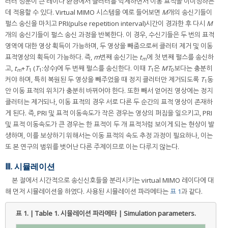
러터 성분이 큰 레이다 환경에서 클러터를 억제하면서 이동 표적을 이미징하는
데 적용할 수 있다. Virtual MIMO 시스템을 예로 들어보면
M
개의 송신기들이
펄스 송신을 마치고 PRI(pulse repetition interval)시간이 경과한 후 다시
M
개의 송신기들이 펄스 송신 과정을 반복한다. 이 경우, 수신기들은 두 번의 표적
영역에 대한 영상 획득이 가능하며, 두 영상을 빼줌으로써 클러터 제거 및 이동
표적영상의 획득이 가능하다. 즉,
m
번째 송신기는
t
에 첫 번째 펄스를 송신하
m
고,
t
+
T
(
T
:상수)에 두 번째 펄스를 송신한다. 이때
T
은
MT
보다는 충분히
m
1
1
1
0
커야 하며, 특히 복원된 두 영상을 빼주었을 때 정지 클러터만 제거되도록
T
동
1
안 이동 표적의 위치가 충분히 바뀌어야 한다. 또한 빼서 얻어진 영상에는 정지
클러터는 제거되나, 이동 표적의 경우 서로 다른 두 순간의 표적 영상이 존재하
게 된다. 즉, PRI 및 표적 이동속도가 작은 경우는 영상의 퍼짐을 일으키고, PRI
및 표적 이동속도가 큰 경우는 한 표적이 두 개 표적처럼 보이게 되는 현상이 발
생하며, 이를 보상하기 위해서는 이동 표적의 속도 추정 과정이 필요하나, 이는
또 본 연구의 범위를 벗어난 다른 주제이므로 이는 다루지 않는다.
Ⅲ. 시뮬레이션
본 절에서 시간적으로 송신신호들을 분리시키는 virtual MIMO 레이다에 대
해 먼저 시뮬레이션을 하였다. 사용된 시뮬레이션 파라메타는
표 1
과 같다.
표 1. | Table 1.
시뮬레이션 파라메타 | Simulation parameters.