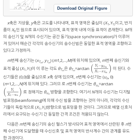
Download Original Figure
x
축은 지상을,
y
축은 고도를 나타내며, 표적 영역은 중심이 (
X
,
Y
이고, 반지
1
1)
름이
X
인 원으로 표시되어 있으며, 표적 영역 내에 이동 표적이 존재한다.
M
개
0
의 송신기 및
N
개의 수신기는 공간 동기(space synchronization)가 이루어
져 있어서 매순간 각각의 송수신기의 송수신빔은 동일한 표적 영역을 조향하고
있다고 가정하자.
m
번째 송신기는 (
x
,
y
) (
m
1,2,...,
M
)에 위치해 있으며,
m
번째 송신기와
T
T
m
m
(
)
−
Y
y
1
T
표적 중심 (
X
,
Y
)이 이 루는 각도
θ
은
θ
=arctan
이 된다. 수
(
Y
1
−
y
T
m
X
1
−
x
T
m
)
m
1
1
T
T
m
m
−
X
x
1
T
m
신기들은 (0,0)을 중심으로
x
축 상에 있으며,
n
번째 수신기는 (
u
, 0)
n
(
n
=1,2,...,
N
)에 위치해 있다. 그러므 로
n
번째 수신기는
θ
=arctan
u
n
(
)
Y
로 정해지는
θ
방향을 조향한다. 여기서
N
개의 수신기는 디지털
1
(
Y
1
X
1
−
u
n
)
u
n
−
X
u
1
n
빔포밍(beamforming)에 의해 수신 빔을 조향하는 것이 아니라, 각각의 수신
기들이 독립적으로 (
X
,
Y
)방향으로 빔포밍을 한 것이다. 그러므로 배열 신호처
1
1
리에서 요구되는 수신기 간 동일한 간격 조건은 적용되지 않는다.
다음은
m
번째 송신기의 송신 펄스가 방사되어 표적 영역에서 산란된 후
n
번
째 수신기에 도달했을 때 수신신호 및 표적 영역의 반사계수 간의 관계를 유도
한 과정이다.