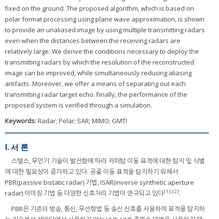
fixed on the ground. The proposed algorithm, which is based on
polar format processing using plane wave approximation, is shown
to provide an unaliased image by using multiple transmitting radars
even when the distances between the receiving radars are
relatively large. We derive the conditions necessary to deploy the
transmitting radars by which the resolution of the reconstructed
image can be improved, while simultaneously reducing aliasing
artifacts. Moreover, we offer a means of separating out each
transmitting radar target echo. Finally, the performance of the
proposed system is verified through a simulation.
Keywords:
Radar; Polar; SAR; MIMO; GMTI
Ⅰ. 서 론
스텔스, 무인기 기술이 발전함에 따라 저피탐 이동 표적에 대한 탐지 및 식별
에 대한 필요성이 증가하고 있다. 공중 이동 표적을 탐지하기 위해서
PBR(passive bistatic radar) 기법, ISAR(inverse synthetic aperture
[1]
,
[2]
radar) 이미징 기법 등 다양한 신호처리 기법이 연구되고 있다
.
PBR은 기존의 방송, 통신, 무선항법 등 송신 신호를 사용하여 표적을 탐지하