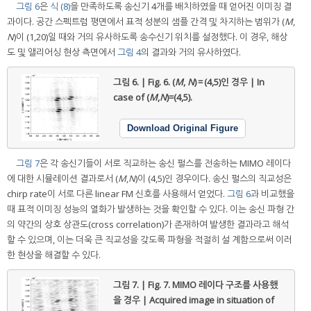
그림 6
은
식 (8)
을 만족하도록 송신기 4개를 배치하였을 때 얻어진 이미징 결
과이다. 공간 스펙트럼 평면에서 표적 성분의 샘플 간격 및 차지하는 범위가 (
M
,
N
)이 (1,20)일 때와 거의 유사하도록 송수신기 위치를 설정했다. 이 경우, 해상
도 및 앨리어싱 현상 측면에서
그림 4
의 결과와 거의 유사하였다.
그림 6. | Fig. 6.
(
M
,
N
) = (4,5)인 경우 | In
case of (
M
,
N
)=(4,5).
Download Original Figure
그림 7
은 각 송신기들이 서로 직교하는 송신 펄스를 전송하는 MIMO 레이다
에 대한 시뮬레이션 결과로서 (
M
,
N
)이 (4,5)인 경우이다. 송신 펄스의 직교성은
chirp rate이 서로 다른 linear FM 신호를 사용해서 얻었다.
그림 6
과 비교했을
때 표적 이미징 성능의 열화가 발생하는 것을 확인할 수 있다. 이는 송신 파형 간
의 약간의 상호 상관도(cross correlation)가 존재하여 발생한 결과라고 해석
할 수 있으며, 이는 더욱 큰 직교성을 갖도록 파형을 적절히 설 계함으로써 이러
한 현상을 해결할 수 있다.
그림 7. | Fig. 7.
MIMO 레이다 구조를 사용했
을 경우 | Acquired image in situation of