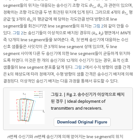
segment들의 위치는 대응되는 송수신기 조향 각도
θ
,
θ
과 관련이 있으며,
T
u
m
n
정확히는 조향 각도만큼 두 번 회전된 위치에 있게 된다. 그러므로 4개의
θ
평
T
m
균값 및 3개의
θ
의 평균값에 해 당하는 각도만큼 반대 방향으로 line
u
n
segment들을 회전시키면 line segment들의 위치는
그림 2
와 같이 만들 수
있다.
그림 2
는 송신기들이 이상적으로 배치된 경우의 (
k
,
k
) 평면에서
MN
개
x
y
즉 12개의 line segment들을 보여준다. 즉, 첫 번째 송신기에 대응하는 수신
신호 샘플들은 사잇각이 큰 3개의 line segment 상에 있으며, 두 line
segment 사이에 다른 두 송신기에 의한 line segment들이 균등하게 위치하
도록 하였다. 이것은 한 개의 송신기와 12개의 수신기가 있는 경우, 표적 신호
샘플들의 line segment 분포를 닮게 된다.
그림 2
에서 수직 방향의 샘플 간격
은 k의 해상도에 따라 정해지며, 수평 방향의 샘플 간격은 송수신기 배치에 의해
결정된다. 이상적인 송신기 배치는 다음 과정을 통해서 유도할 수 있다.
그림 2. | Fig. 2.
송수신기가 이상적으로 배치
된 경우 | Ideal deployment of
transmitters and receivers.
Download Original Figure
n
번째 수신기와
m
번째 송신기에 의해 얻어지는 line segment의 위치