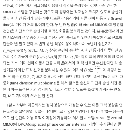
신하고, 수신단에서 직교성을 이용해서 각각을 분리하는 것이다. 즉, 완전한
MIMO 시스템을 구현하는 것으로 이 경우에는 직교성이 깨지지 않도록 송신기
들 간에 시간 동기가 필수적이며, 또한 각 송신기에 따른 전파 이동 시간(travel
time)의 차이가 거의 없어야 한다. 두 번째 방법(이하 virtual MIMO라고 명명할
것임)은 시간적으로 송신기별 표적신호들을 분리하는 것이다. 본 논문에서 제안
한 시스템의 경우 송신기군과 수신기군이 분리되어 있어서 복잡한 직교 신호를
만들어 낼 필요 없이 두 번째 방법 적용이 용이하다. 즉,
m
번째 송신기가
t
=
t
+(
m
-1)
T
(
m
:1,...,
M
,
T
:상수) 순간에 송신하고, 시간 동기가 이루어진
N
m
0
0
0
개의 수신기들이 구간 [
t
+
α
,
t
+
β
] (여기서
α
,
β
는 각각 표적 영역에 의해 결정
m
m
되는 최소, 최대 전파 이동시간을 나타냄)에서의 표 적 신호만 수신한다면 각 송
2
X
0
신기들에 의한 표적 신호를 분리시킬 수 있다. 여기서
β
-
α
는
에 해당하는
2
X
0
c
c
매 우 작은 값이며,
T
크기를
β
-
α
이상만 하면 된다. 하지만 송신기들이 시간 다
0
중화(time-division multiplexing)를 해서 펄스를 송신해도 전체 송신 시간 동
안에 이동 표적은 거의 정지해 있다고 가정할 수 있도록
T
값이 커져서는 안 되
0
며, M도 지나치게 커서는 안 된다.
Ⅱ절 시작부터 지금까지는 정지 영상으로 가정할 수 있는 이동 표적 영상을 얻
는 과정을 설명하였다. 클러터성분이 크지 않은 환경에서 제시된 방법은 성공적
으로 한 순간의 이동 표적 이미징이 가능하다. 제시된 시스템(MIMO 및 virtual
MIMO)에 DPCA(displaced phase center antenna) 기법이 추가된다면 클