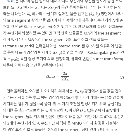
식 (6)
은 하나의 송신 펄스에 대해 하나의 수신기에 수신된 신호가 공간 스펙
트럼 (
k
,
k
) (여기서
k
,
k
는
x
와
y
의 공간 주파수를 나타냄)에서 차지하는 영
x
y
x
y
역을 나타낸다. 즉, 하나의 수신기에 얻어진 샘플 신호는 (
k
,
k
) 평면에서 하나
x
y
의 line segment 상의 샘플 값(
k
에 따라 정해짐)에 대응되며, 수신기가
N
개 존
재할 경우
N
개의 line segment 상에 있게 된다. 만약
M
개의 송신기 신호들을
각 수신기에서 분리할 수 있다면 표적 신호 샘플들은
MN
개의 line segment
상에 있게 된다.
MN
개의 line segment 상의 표적 신호 샘플 값들은
rectangular grid에 인터폴레이션(interpolation)된 후 2차원 역퓨리에 변환
을 통해서 표적 영상의 반사계수
f
(
x
,
y
)을 얻을 수 있다. Rectangular grid의 간
격 △
는 복원 영상 크기에 의해 결정되며, 퓨리에 변환(Fourier transform)
grid
이론에 의해 다음 조건을 만족해야 한다.
2
π
=
Δ
g
r
i
d
=
2
π
2
X
0
Δ
(7)
g
r
i
d
2
X
0
인터폴레이션 오차를 최소화하기 위해서는 (
k
,
k
)평면에서 샘플 값들 간의
x
y
거리는 가까울수록 좋고 복원 영상의 해상도가 좋아지기 위해서는 샘플 값들이
차지하는 범위가 넓을수록 좋다. 위 두 가지 조건을 달성시키기 위해 송신기들
의 배치를 효과적으로 하는 것이 필요하며, 이것은 (
k
,
k
)평면에서
MN
개의
x
y
line segment들의 위치와 관련이 있다. 이해를 돕기 위한 예시로 4개의 송신기
와 3개의 수신기가 있고, 수신기간 이격이 큰 MIMO 레이다 환경을 가정하자.
이 경우 표적 신호 샘플들은 12개의 line segment 상에 있게 된다. 각 line