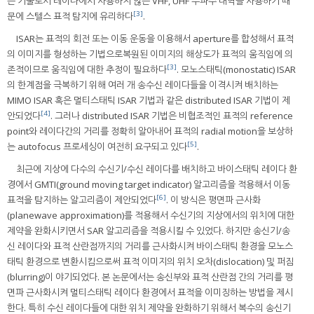
는 기술로서 레이다에서 사용하지 않는 VHF, UHF 주파수 대역을 사용하기 때
[3]
문에 스텔스 표적 탐지에 유리하다
.
ISAR는 표적의 회전 또는 이동 운동을 이용해서 aperture를 합성해서 표적
의 이미지를 형성하는 기법으로복원된 이미지의 해상도가 표적의 움직임에 의
[3]
존적이므로 움직임에 대한 추정이 필요하다
. 모노스태틱(monostatic) ISAR
의 한계점을 극복하기 위해 여러 개 송수신 레이다들을 이격시켜 배치하는
MIMO ISAR 혹은 멀티스태틱 ISAR 기법과 같은 distributed ISAR 기법이 제
[4]
안되었다
. 그러나 distributed ISAR 기법은 비협조적인 표적의 reference
point와 레이다간의 거리를 정확히 알아내어 표적의 radial motion을 보상하
[5]
는 autofocus 프로세싱이 여전히 요구되고 있다
.
최근에 지상에 다수의 수신기/수신 레이다를 배치하고 바이스태틱 레이다 환
경에서 GMTI(ground moving target indicator) 알고리즘을 적용해서 이동
[6]
표적을 탐지하는 알고리즘이 제안되었다
. 이 방식은 평면파 근사화
(planewave approximation)를 적용해서 수신기의 지상에서의 위치에 대한
제약을 완화시키면서 SAR 알고리즘을 적용시킬 수 있었다. 하지만 송신기/송
신 레이다와 표적 산란점까지의 거리를 근사화시켜 바이스태틱 환경을 모노스
태틱 환경으로 변환시킴으로써 표적 이미지의 위치 오차(dislocation) 및 퍼짐
(blurring)이 야기되었다. 본 논문에서는 송신부와 표적 산란점 간의 거리를 평
면파 근사화시켜 멀티스태틱 레이다 환경에서 표적을 이미징하는 방법을 제시
한다. 특히 수신 레이다들에 대한 위치 제약을 완화하기 위해서 복수의 송신기