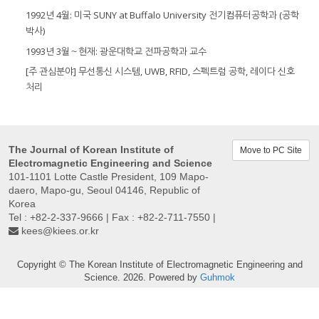
1992년 4월: 미국 SUNY at Buffalo University 전기컴퓨터공학과 (공학
박사)
1993년 3월～현재: 광운대학교 전파공학과 교수
[주 관심분야] 무선통신 시스템, UWB, RFID, 스펙트럼 공학, 레이다 신호
처리
The Journal of Korean Institute of
Move to PC Site
Electromagnetic Engineering and Science
101-1101 Lotte Castle President, 109 Mapo-
daero, Mapo-gu, Seoul 04146, Republic of
Korea
Tel : +82-2-337-9666 | Fax : +82-2-711-7550 |
kees@kiees.or.kr
Copyright © The Korean Institute of Electromagnetic Engineering and
Science. 2026. Powered by
Guhmok