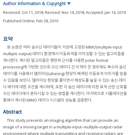
Author Information & Copyright
▼
Received:
Oct 11, 2018
; Revised:
Nov 14, 2018
; Accepted:
Jan 14, 2019
Published Online: Feb 28, 2019
요약
본 논문은 여러 송수신 레이다들이 지상에 고정된 MIMO(multiple input
multiple output) 레이다 환경에서 이동표적을 이미징할 수 있는 알고리즘을
제시한다. 제시된 알고리즘은 평면파 근사를 사용한 polar format
processing에 기반한 것으로 수신 레이다 간 이격이 큰 경우에도 복수의 송신
레이다를 사용해서 앨리어싱(aliasing) 현상이 배제된 이동표적 이미지를 얻을
수 있음을 보인다. 앨리어싱 현상을 줄이면서 해상도를 높일 수 있는 송신 레이
다 배치에 대한 조건을 제시하며, 또한 각 송신 레이다에 의한 표적 산란 신호를
수신 레이다에서 분리시킬 수 있는 방법을 제시한다. 마지막으로 시뮬레이션을
통해서 제시된 MIMO 레이다 시스템의 성능을 검증한다.
Abstract
This study presents an imaging algorithm that can provide an
image of a moving target in a multiple-input–multiple-output radar
environment where multiple transmitting and receiving radars are