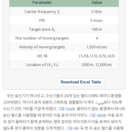
Parameter
Value
Carrier frequency
f
3 GHz
c
PRI
5 msec
Target area
X
100 m
0
The number of moving targets
4
Velocity of moving targets
1,020 m/sec
(
M
,
N
)
(1,20), (1,5), (2,5), (4,5)
Location of (
X
,
Y
)
(300 m, 12,000 m)
1
1
Download Excel Table
우선 송신기가 하나이고, 수신기들이 20개 있는 멀티스태틱 레이다 환경을
고려하였다. 여기서 표적 성분의 스펙트럼 샘플들의 이격이 △
보다 작도록
grid
수신기 간의 거리를 가깝게 하였다.
그림 3(a)
는 클러터가 없는 환경에서 하나의
송신 펄스를 사용했을 때 얻어진 이동 표적 이미지이다.
그림 3(b)
는 이동 표적
과 정지 클러터가 함께 존재하는 경우 얻어진 이미지로서 이동 표적이 보이지
않도록 정지 클러터 성분을 크게 하였다.
그림 4
는 두 번 의 송신 펄스를 사용해