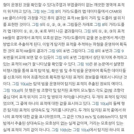
형이 운영된 것을 확인할 수 있다(주엽과 부엽클러터 없는 깨끗한 영역에 표적
이 위치하고 있다).
그림 9
는
그림 8
의 거리/도플러 맵 데이터들에서 CFAR와
Hit 클러스터링 과정을 거친 후의 결과인 표적 Hit 들의 거리 및 도플러 셀 위치
를 표현한 것이다.
그림 9
의 ①, ②, ③, ④ 그림들은 차례로
그림 8
의 거리/도플
러 맵 데이터 ①, ②, ③, ④로 부터 나온 결과들이다.
그림 9
의 ①, ②, ③의 표적
Hit들의 결과에서 표적의 모호성 없는 거리/도플러의 값을 본 논문에서 제시한
방법으로 추출하게 된다. 이렇게 탐지한 표적을 추적하는 파형을 운영하여 획득
한 것이 표적 Hit들의 결과가
그림 9
의 ④번 그림이다.
그림 8
의 ④번과
그림 9
④번을 비교해 보면 알 수 있듯이
그림 9
의 ④번 그림에서 상단 위치에 추적하고
있는 표적의 Hit가 잘 나타남을 확인할 수 있다.
그림 10
은 본 논문에서 설명한
비행시험을 통해 표적 탐색 빔, 확인 빔 및 추적 빔을 운영하여 획득한 데이터들
을 신호처리 하여 최종적으로 획득한 탐지된 표적의 정보들을 예로서 나타낸 것
이다.
그림 10(a)
는 탐색 빔을 운영하여 탐지된 표적의 추출된 정보의 예이다.
그림 10(a)
의 첫 행은 빔 조향각 및 탐지된 표적의 모노펄스 각도 값(빔 조향각
중심 대비 표적 위치의 고각 및 방위각 차이)을 나타낸다. 두 개의 표적이 탐지되
었으며, 그 중에 하나의 표적에 대한 값을 표시하고 있다.
그림 10(a)
의 둘째 행
은 탐지된 표적의 상대속도 및 거리를 나타낸다. 두 개의 탐지된 표적 중에서 하
나의 표적에 대한 값을 표시하였으며, 그 값은 179.3 m/s 및 0.89 km이다. 탐색
빔에서 추출된 상대속도는 모호성이 없는 실제 값이며, 거리는 모호성이 있는
실제 표적의 거리 값이 아니다.
그림 10(b)
는
그림 10(a)
에서 탐지된 하나의 표