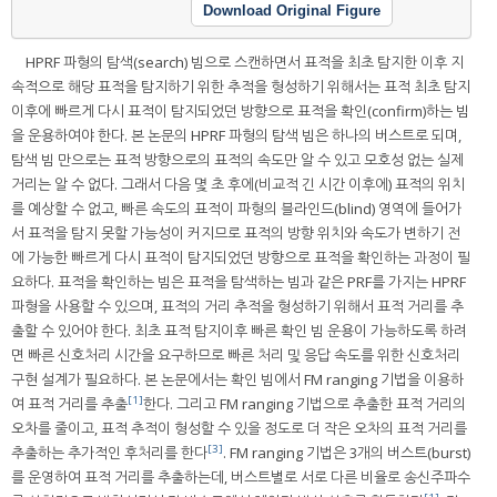
Download Original Figure
HPRF 파형의 탐색(search) 빔으로 스캔하면서 표적을 최초 탐지한 이후 지
속적으로 해당 표적을 탐지하기 위한 추적을 형성하기 위해서는 표적 최초 탐지
이후에 빠르게 다시 표적이 탐지되었던 방향으로 표적을 확인(confirm)하는 빔
을 운용하여야 한다. 본 논문의 HPRF 파형의 탐색 빔은 하나의 버스트로 되며,
탐색 빔 만으로는 표적 방향으로의 표적의 속도만 알 수 있고 모호성 없는 실제
거리는 알 수 없다. 그래서 다음 몇 초 후에(비교적 긴 시간 이후에) 표적의 위치
를 예상할 수 없고, 빠른 속도의 표적이 파형의 블라인드(blind) 영역에 들어가
서 표적을 탐지 못할 가능성이 커지므로 표적의 방향 위치와 속도가 변하기 전
에 가능한 빠르게 다시 표적이 탐지되었던 방향으로 표적을 확인하는 과정이 필
요하다. 표적을 확인하는 빔은 표적을 탐색하는 빔과 같은 PRF를 가지는 HPRF
파형을 사용할 수 있으며, 표적의 거리 추적을 형성하기 위해서 표적 거리를 추
출할 수 있어야 한다. 최초 표적 탐지이후 빠른 확인 빔 운용이 가능하도록 하려
면 빠른 신호처리 시간을 요구하므로 빠른 처리 및 응답 속도를 위한 신호처리
구현 설계가 필요하다. 본 논문에서는 확인 빔에서 FM ranging 기법을 이용하
[1]
여 표적 거리를 추출
한다. 그리고 FM ranging 기법으로 추출한 표적 거리의
오차를 줄이고, 표적 추적이 형성할 수 있을 정도로 더 작은 오차의 표적 거리를
[3]
추출하는 추가적인 후처리를 한다
. FM ranging 기법은 3개의 버스트(burst)
를 운영하여 표적 거리를 추출하는데, 버스트별로 서로 다른 비율로 송신주파수