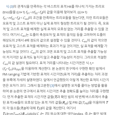
식 (3)
의 관계식을 만족하는 각 버스트의 표적 Hit를 하나씩 가지는 트리오
(trio)들을 ((
n
+1)
f
−
nf
−
f
)의 값을 이용해 찾아보자. (((
n
+1)
b
1
b
2
d
f
−
nf
−
f
)≺
C
)의 조건을 만족하는 트리오들을 찾는다면, 이런 트리오들은
b
1
b
2
d
ws
오표적 및 고스트 표적이 아닌 실제 표적이 형성한 트리오가 될 것이다. 즉, 오표
적 및 고스트 표적을 배제한 실제 표적의 모호성 없는 거리를 추출할 수 있을 것
이다. 여기서
C
는 도플러 측정오차 및 표적의 움직임 등을 고려하여 도플러
ws
해상도의 2에서 4배 정도의 값으로 설정할 수 있을 것이다.
C
의 값이 작으면
ws
오표적 및 고스트 표적을 배제하는 효과가 커질 것이지만, 실 표적을 배제할 가
능성도 커질 것이다.
C
의 값이 크면 오표적 및 고스트 표적을 추출할 가능성
ws
이 커지지만 실 표적도 놓치지 않고 추출할 가능성이 커진다. 그러므로 적절한
C
의 값 설정이 필요하다. 표적 거리를 나타내는 시간지연은 식
t
=
ws
r
(
f
−
f
)/
k
을 이용하여 계산한다. 본 논문의 연구에서 구현한 확인 빔에서
d
b
1
FM
1
FM ranging 기법에 기반한 표적의 시간지연(표적 거리)을 추출하는 처리 과정
을 부록에 자세히 설명하였다. 앞에서 언급했듯이 이렇게 계산한 표적의 시간지
연은 오차가 크다. 그래서 참고문헌
[3]
에서 설명한 오차를 줄이는 방법을 활용
하여 본 논문의 연구에서 표적의 시간지연 추출 정확도를 높이는 처리를 구현했
다. 먼저 추출한 표적의 시간지연 값들(
T
)과 확인 빔의 세 번째 버스트에서 추출
된 표적 Hit들의 모호성 있는 표적 거리 값들(
R
) 및 PRI 값(
T
)을 이용하여
T
a
3
PRI
의 각 원소들(
T
(
i
))에 대해
T
(
i
)의 값을 계산한다. 여기서
r
T
(
i
)=
mT
+2
R
(
idx
3)/
C
,
i
는
T
의 원소에 대한 색인(index, 즉
i
는 확인 빔에
r
PRI
a
3