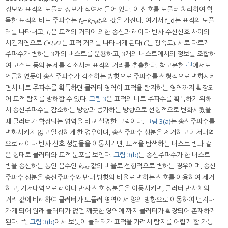
정보와 표적의 도플러 정보가 섞여서 들어 있다. 이 신호를 도플러 처리하여 획
득한 표적의 비트 주파수는
f
−
k
t
의 값을 가진다. 여기서 f_d는 표적의 도플
d
FM
r
러를 나타내고,
t
은 표적의 거리에 의한 송신과 레이다 반사 수신신호 사이의
r
시간지연으로
C
×
t
/2는 표적 거리를 나타내게 된다(
C
는 광속도). 서로 다르게
r
주파수가 변하는 3개의 버스트를 운용하고, 3개의 버스트에서의 정보를 조합하
[1]
여 고스트 등의 문제를 감소시켜 표적의 거리를 추출한다. 참고문헌
에서도
언급하였듯이 송신주파수가 감소하는 방향으로 주파수를 선형적으로 변화시키
면서 비트 주파수를 획득하면 클러터 영역이 표적을 탐지하는 영역까지 확장되
어 표적 탐지를 방해할 수 있다.
그림 3
은 표적의 비트 주파수를 획득하기 위해
서 송신주파수를 감소하는 방향과 증가하는 방향으로 선형적으로 변화시켰을
때 클러터가 확장되는 영역을 비교 설명한 그림이다.
그림 3(a)
는 송신주파수를
변화시키지 않고 일정하게 한 경우이며, 송신주파수 성분을 제거하고 기저대역
으로 레이다 반사 신호 성분들을 이동시키면, 표적을 탐색하는 버스트 빔과 같
은 형태로 클러터와 표적 분포를 보인다.
그림 3(b)
는 송신주파수가 한 버스트
빔을 송신하는 동안 음수인
k
값의 비율로 선형적으로 변하는 경우이며, 송신
FM
주파수 성분을 송신주파수와 반대 방향의 비율로 변하는 신호를 이용하여 제거
하고, 기저대역으로 레이다 반사 신호 성분들을 이동시키면, 클러터 반사체의
거리 값에 비례하여 클러터가 도플러 영역에서 양의 방향으로 이동하여 번져나
가게 되어 원래 클러터가 없던 깨끗한 영역에 까지 클러터가 확장되어 존재하게
된다. 즉,
그림 3(b)
에서 보듯이 클러터가 표적을 가려서 탐지를 어렵게 할 가능