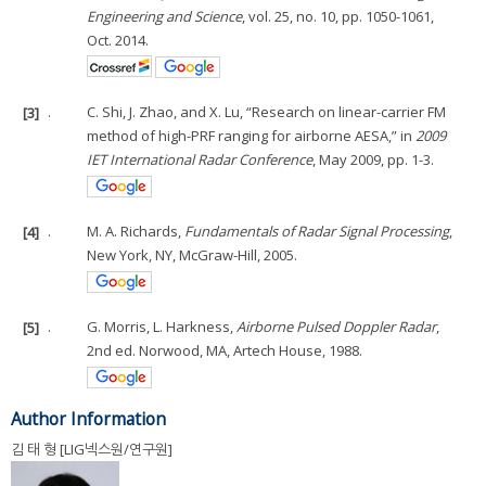
Engineering and Science
, vol. 25, no. 10, pp. 1050-1061,
Oct. 2014.
[3]
.
C. Shi, J. Zhao, and X. Lu, “Research on linear-carrier FM
method of high-PRF ranging for airborne AESA,” in
2009
IET International Radar Conference
, May 2009, pp. 1-3.
[4]
.
M. A. Richards,
Fundamentals of Radar Signal Processing
,
New York, NY, McGraw-Hill, 2005.
[5]
.
G. Morris, L. Harkness,
Airborne Pulsed Doppler Radar
,
2nd ed. Norwood, MA, Artech House, 1988.
Author Information
김 태 형 [LIG넥스원/연구원]