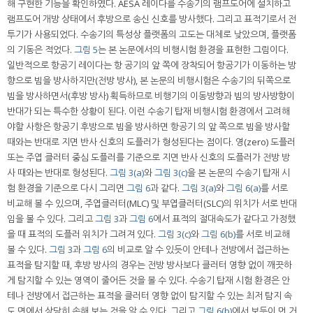
해 구현한 기능을 확인하였다. AESA 레이다를 수송기의 램프도어에 설치하고
램프도어 개방 상태에서 후방으로 송신 신호를 방사했다. 그리고 표적기로서 전
투기가 사용되었다. 수송기의 특성상 플랫폼의 고도는 대체로 낮았으며, 플랫폼
의 기동은 적었다.
그림 5
는 본 논문에서의 비행시험 환경을 표현한 그림이다.
일반적으로 항공기 레이다는 항 공기의 앞 쪽에 장착되어 항공기가 이동하는 방
향으로 빔을 방사하지만(전방 방사), 본 논문의 비행시험은 수송기의 뒤쪽으로
빔을 방사하면서(후방 방사) 획득하므로 비행기의 이동방향과 빔의 방사방향이
반대가 되는 특수한 상황이 된다. 이런 수송기 탑재 비행시험 환경에서 고려해
야할 사항은 항공기 후방으로 빔을 방사하면 항공기 의 앞 쪽으로 빔을 방사할
때와는 반대로 지면 반사 신호의 도플러가 형성된다는 점이다. 영(zero) 도플러
또는 주엽 클러터 중심 도플러를 기준으로 지면 반사 신호의 도플러가 전방 방
사 때와는 반대로 형성된다.
그림 3(a)
와
그림 3(c)
을 본 논문의 수송기 탑재 시
험 환경을 기준으로 다시 그리면
그림 6
과 같다.
그림 3(a)
와
그림 6(a)
를 서로
비교해 볼 수 있으며, 주엽클러터(MLC) 및 부엽클러터(SLC)의 위치가 서로 반대
임을 볼 수 있다. 그리고
그림 3
과
그림 6
에서 표적의 절대속도가 같다고 가정했
을 때 표적의 도플러 위치가 그려져 있다.
그림 3(c)
와
그림 6(b)
를 서로 비교해
볼 수 있다.
그림 3
과
그림 6
의 비교로 알 수 있듯이 안테나 전방에서 접근하는
표적을 탐지할 때, 후방 방사의 경우는 전방 방사보다 클러터 영향 없이 깨끗하
게 탐지할 수 있는 영역이 줄어든 것을 볼 수 있다. 수송기 탑재 시험 환경은 안
테나 전방에서 접근하는 표적을 클러터 영향 없이 탐지할 수 있는 최저 탐지 속
도 면에서 상당히 손해 보는 것을 알 수 있다. 그리고
그림 6(b)
에서 보듯이 먼 거