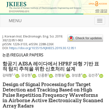
MENU
T
o
g
g
J. Korean Inst. Electromagn. Eng. Sci.
2019
;
l
30
(
12
):
951
-
963
e
pISSN: 1226-3133, eISSN: 2288-226X
n
DOI:
https://doi.org/10.5515/KJKIEES.2019.30.12.951
a
논문/REGULAR PAPERS
v
i
항공기 AESA 레이다에서 HPRF 파형 기반 표
g
적 탐지 추적을 위한 신호처리 설계
a
t
1
,
†
1
1
1
*
*
김태형
,
유성현
,
신종환
,
전형원
,
장성훈
,
김선주
i
o
Design of Signal Processing for Target
n
Detection and Tracking Based on High
Pulse Repetition Frequency Waveforms
in Airborne Active Electronically Scanned
Array Radars