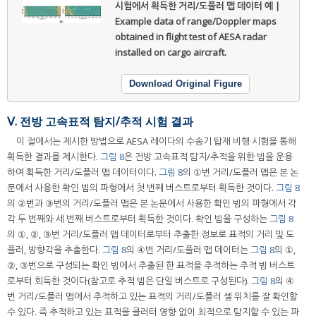
시험에서 획득한 거리/도플러 맵 데이터 예 |
Example data of range/Doppler maps
obtained in flight test of AESA radar
installed on cargo aircraft.
Download Original Figure
Ⅴ. 전방 고속표적 탐지/추적 시험 결과
이 절에서는 제시한 방법으로 AESA 레이다의 수송기 탑재 비행 시험을 통해
획득한 결과를 제시한다.
그림 8
은 전방 고속표적 탐지/추적을 위한 빔을 운용
하여 획득한 거리/도플러 맵 데이터이다.
그림 8
의 ①번 거리/도플러 맵은 본 논
문에서 사용한 확인 빔의 파형에서 첫 번째 버스트로부터 획득한 것이다.
그림 8
의 ②번과 ③번의 거리/도플러 맵은 본 논문에서 사용한 확인 빔의 파형에서 각
각 두 번째와 세 번째 버스트로부터 획득한 것이다. 확인 빔을 구성하는
그림 8
의 ①, ②, ③번 거리/도플러 맵 데이터로부터 추출한 정보로 표적의 거리 및 도
플러, 방향각을 추출한다.
그림 8
의 ④번 거리/도플러 맵 데이터는
그림 8
의 ①,
②, ③번으로 구성되는 확인 빔에서 추출된 한 표적을 추적하는 추적 빔 버스트
로부터 회득한 것이다(참고로 추적 빔은 단일 버스트로 구성된다).
그림 8
의 ④
번 거리/도플러 맵에서 추적하고 있는 표적의 거리/도플러 셀 위치를 잘 확인할
수 있다. 즉 추적하고 있는 표적을 클러터 영향 없이 최적으로 탐지할 수 있는 파