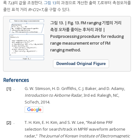
록
T
(
i
)의 값을 조정한다.
그림 13
의 과정으로 계산한 출력
T
로부터 측정오차를
r
r
줄인 표적 거리
R
=
C
/2×
T
을 구할 수 있다.
r
그림 13. | Fig. 13.
FM ranging 기법의 거리
측정 오차를 줄이는 후처리 과정 |
Postprocessing procedure for reducing
range measurement error of FM
ranging method.
Download Original Figure
References
[1]
.
G. W. Stimson, H. D. Griffiths, C. J. Baker, and D. Adamy,
Introduction to Airborne Radar
, 3rd ed. Raleigh, NC,
SciTech, 2014.
[2]
.
T. H. Kim, E. H. Kim, and S. W. Lee, “Real-time PRF
selection for search/track in MPRF waveform airborne
radar,”
The Journal of Korean Institute of Electromagnetic