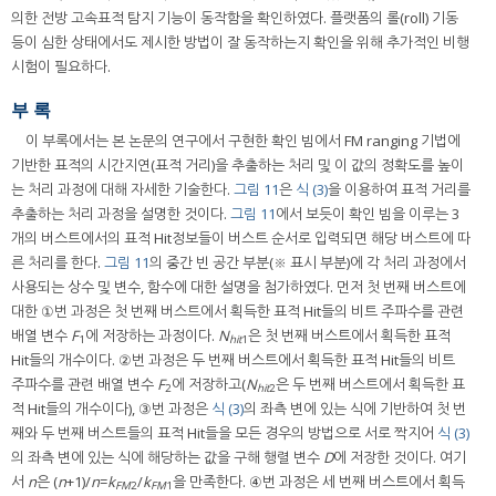
의한 전방 고속표적 탐지 기능이 동작함을 확인하였다. 플랫폼의 롤(roll) 기동
등이 심한 상태에서도 제시한 방법이 잘 동작하는지 확인을 위해 추가적인 비행
시험이 필요하다.
부 록
이 부록에서는 본 논문의 연구에서 구현한 확인 빔에서 FM ranging 기법에
기반한 표적의 시간지연(표적 거리)을 추출하는 처리 및 이 값의 정확도를 높이
는 처리 과정에 대해 자세한 기술한다.
그림 11
은
식 (3)
을 이용하여 표적 거리를
추출하는 처리 과정을 설명한 것이다.
그림 11
에서 보듯이 확인 빔을 이루는 3
개의 버스트에서의 표적 Hit정보들이 버스트 순서로 입력되면 해당 버스트에 따
른 처리를 한다.
그림 11
의 중간 빈 공간 부분(※ 표시 부분)에 각 처리 과정에서
사용되는 상수 및 변수, 함수에 대한 설명을 첨가하였다. 먼저 첫 번째 버스트에
대한 ①번 과정은 첫 번째 버스트에서 획득한 표적 Hit들의 비트 주파수를 관련
배열 변수
F
에 저장하는 과정이다.
N
은 첫 번째 버스트에서 획득한 표적
1
hit
1
Hit들의 개수이다. ②번 과정은 두 번째 버스트에서 획득한 표적 Hit들의 비트
주파수를 관련 배열 변수
F
에 저장하고(
N
은 두 번째 버스트에서 획득한 표
2
hit
2
적 Hit들의 개수이다), ③번 과정은
식 (3)
의 좌측 변에 있는 식에 기반하여 첫 번
째와 두 번째 버스트들의 표적 Hit들을 모든 경우의 방법으로 서로 짝지어
식 (3)
의 좌측 변에 있는 식에 해당하는 값을 구해 행렬 변수
D
에 저장한 것이다. 여기
서
n
은 (
n
+1)/
n
=
k
/
k
을 만족한다. ④번 과정은 세 번째 버스트에서 획득
FM
2
FM
1