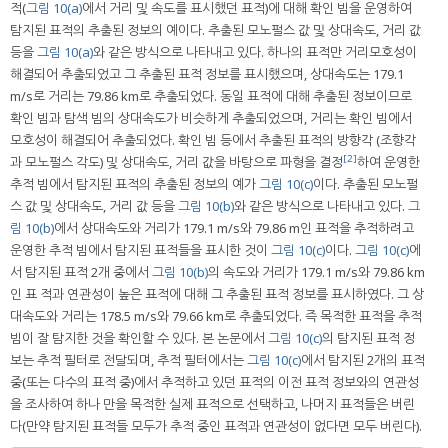
적(
그림 10(a)
에서 거리 및 속도를 표시했던 표적)에 대해 확인 빔을 운영하여
탐지된 표적의 추출된 정보의 예이다. 추출된 모노펄스 값 및 상대속도, 거리 값
등을
그림 10(a)
와 같은 방식으로 나타내고 있다. 하나의 표적만 거리모호성이
해결되어 추출되었고 그 추출된 표적 정보를 표시했으며, 상대속도는 179.1
m/s로 거리는 79.86 km로 추출되었다. 동일 표적에 대해 추출된 정보이므로
확인 빔과 탐색 빔의 상대속도가 비슷하게 추출되었으며, 거리는 확인 빔에서
모호성이 해결되어 추출되었다. 확인 빔 등에서 추출된 표적의 방향각 (조향각
[2]
과 모노펄스 각도) 및 상대속도, 거리 값을 바탕으로 파형을 결정
하여 운영한
추적 빔에서 탐지된 표적의 추출된 정보의 예가
그림 10(c)
이다. 추출된 모노펄
스 값 및 상대속도, 거리 값 등을
그림 10(b)
와 같은 방식으로 나타내고 있다.
그
림 10(b)
에서 상대속도와 거리가 179.1 m/s와 79.86 m인 표적을 추적하려고
운영한 추적 빔에서 탐지된 표적들을 표시한 것이
그림 10(c)
이다.
그림 10(c)
에
서 탐지된 표적 2개 중에서
그림 10(b)
의 속도와 거리가 179.1 m/s와 79.86 km
인 표 적과 연관성이 높은 표적에 대해 그 추출된 표적 정보를 표시하였다. 그 상
대속도와 거리는 178.5 m/s와 79.66 km로 추출되었다. 즉 목적한 표적을 추적
빔이 잘 탐지한 것을 확인할 수 있다. 본 논문에서
그림 10(c)
의 탐지된 표적 정
보는 추적 필터로 전달되며, 추적 필터에서는
그림 10(c)
에서 탐지된 2개의 표적
중(또는 다수의 표적 중)에서 추적하고 있던 표적의 이전 표적 정보와의 연관성
을 조사하여 하나 만을 목적한 실제 표적으로 선택하고, 나머지 표적들은 버린
다(만약 탐지된 표적들 모두가 추적 중인 표적과 연관성이 없다면 모두 버린다).