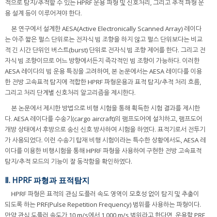
적으로 탐지/추적할 수 있는 HPRF 운용 파형 및 신호처리, 그리고 추적 파형 운
용 설계 등이 이루어져야 한다.
본 연구에서 설계한 AESA(Active Electronically Scanned Array) 레이다
는 아주 짧은 펄스 단위로는 전자식 빔 조향을 하지 않고 펄스 단위보다는 비교
적 긴 시간 단위인 버스트(burst) 단위로 전자식 빔 조향 제어를 한다. 그리고 전
자식 빔 조향이므로 어느 방향에서든지 즉각적인 빔 조향이 가능하다. 이러한
AESA 레이다의 빔 운용 특징을 고려하여, 본 논문에서는 AESA 레이다를 이용
한 전방 고속표적 탐지에 적합한 HPRF 파형운용과 표적 탐지/추적 처리 흐름,
그리고 처리 단계별 신호처리 알고리즘을 제시한다.
본 논문에서 제시한 방법으로 비행 시험을 통해 획득한 시험 결과를 제시한
다. AESA 레이다를 수송기(cargo aircraft)의 램프도어에 설치하고, 램프도어
개방 상태에서 후방으로 송신 신호 방사하여 시험을 하였다. 표적기로서 전투기
가 사용되었다. 이런 수송기 탑재 비행 시험이라는 특수한 상황에서도, AESA 레
이다를 이용한 비행시험을 통해 HPRF 파형을 사용하여 구현한 전방 고속표적
탐지/추적 모드의 기능이 잘 동작함을 확인하였다.
Ⅱ. HPRF 파형과 표적탐지
HPRF 파형은 표적의 관심 도플러 속도 영역이 모호성 없이 탐지 및 추출이
되도록 하는 PRF(Pulse Repetition Frequency) 범위를 사용하는 파형이다.
만약 관심 도플러 속도가 10 m/s에서 1,000 m/s 범위라고 한다면, 운용할 PRF