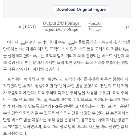
Download Original Figure
V
O
u
t
p
u
t
D
C
V
o
l
t
a
g
e
,
o
u
t
D
C
(
)
=
=
a
(
V
C
R
)
=
O
u
t
p
u
t
D
C
V
o
l
t
a
g
e
i
n
p
u
t
D
C
V
o
l
t
a
g
e
=
V
o
u
t
,
D
C
V
i
n
,
A
C
(1)
a
V
C
R
V
i
n
p
u
t
D
C
V
o
l
t
a
g
e
,
i
n
A
C
여기서
v
는 관심 표적의 최대 속도,
v
는 플랫폼의 최대속도이다.
식 (1)
을
tm
pm
만족하는 PRF가 존재하려면 표적의 최소 탐지 속도 등을 고려하여 적절한
k
FM
을 선정해야 한다.
N
는 표적의 탐지 거리에 의해 결정되는 버스트 시간에 의
FFT
해 결정된다. 본 논문에서 제시한 표적 확인 빔에서 표적 거리를 추출하는 방법
은 다음 장에서 더 자세히 설명한다.
표적 확인 빔에서 표적이 확인되고, 표적의 거리를 추출하여 추적 형성이 시
작되었다면(추적이 형성되려면 몇 번의 확인 빔을 운영하여 몇 번의 표적 거리
가 추출되어야 한다), 표적 추적에 특화된 추적 빔을 사용할 수 있다. 표적 추적
이 시작되면 표적의 거리 및 속도를 예상할 수 있으므로, 예상되는 표적이 깨끗
하게 탐지될 수 있도록 최적의 PRF를 선택하고, 예상되는 거리의 표적이 충분한
수신 전력으로 탐지될 수 있도록 버스트 시간을 선정할 수 있다. 본 논문에서는
단일 버스트 빔을 이용하는 추적 빔을 운용하고, 참고문헌
[2]
에 제시한 방법으
로 PRF를 선택하였으며, 표적 거리 별로 빔의 버스트 시간을 미리 선정한 값으
로 사용하였다.