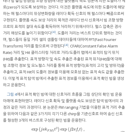
테나 빔 중심 방향(빔 조향 방향)에 대한 플랫폼의 속도 성분에 의한 도플러가 제
로(zero)가 되도록 보상하는 것이다. 이것은 플랫폼 속도에 의한 도플러에 해당
하는 매 펄스마다의 위상변화량을 레이다 획득 신호의 매 펄스마다 빼줌으로써
구현된다. 플랫폼 속도 보상 처리의 목적은 레이다 반사 신호에서 빔 조향 방향
으로의 표적의 절대 속도를 획득하여 처리하기 위해서이다. 펄스 압축은 경사
[4]
거리 해상도를 높이기 위함이다
. 도플러 처리는 버스트 단위로 행하는 것이
며, 펄스들의 동일 거리 셀의 샘플링 데이터들에 대하여 FFT(Fast Fourier
[4]
Transform) 처리를 함으로써 구현된다
. CFAR(Constant False Alarm
Rate) 처리 및 Hit 클러스터링 처리로 거리/도플러 맵에서 표적의 탐지 위치
(Hit)를 추출한다. 표적 방향각 및 속도 추출은 추출된 표적 위치(Hit)들에 대해
빔 조향각 정보 및 모노펄스 처리를 통해 표적 방향각(표적의 고각 및 방위각)을
추출하고, 표적 Hit의 도플러 정보를 이용해 모호성 없는 표적 속도 값을 추출한
다. 이렇게 표적 탐색 빔에서 추출한 표적 정보를 이용해서 표적 확인 빔을 생성
하고 운용한다.
그림 4
에서 표적 확인 빔에 대한 신호처리 흐름을 그림 상단의 확인 빔 운용
아래에 표현하였다. 레이다 신호 획득 및 플랫폼 속도 보상은 탐색 빔에서의 과
정과 같은 처리 과정이다. 본 논문은 FM ranging 기법을 이용한 표적 거리 추출
을 위하여 다음과 같은 3가지의 각기 다른 chirp을 기준신호로 하여 송신 신호
를 형성한 3개의 버스트로 구성된 확인 빔을 운용한다.
2
exp
exp
(
2
)
,
(
)
j
π
k
t
j
π
f
t
1
F
M
c