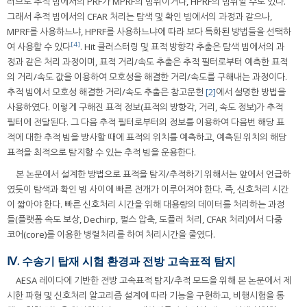
러므로 추적 빔에서의 PRF가 MPRF의 범위이거나, HPRF의 범위일 수도 있다.
그래서 추적 빔에서의 CFAR 처리는 탐색 및 확인 빔에서의 과정과 같으나,
MPRF를 사용하느냐, HPRF를 사용하느냐에 따라 보다 특화된 방법들을 선택하
[4]
여 사용할 수 있다
. Hit 클러스터링 및 표적 방향각 추출은 탐색 빔에서의 과
정과 같은 처리 과정이며, 표적 거리/속도 추출은 추적 필터로부터 예측한 표적
의 거리/속도 값을 이용하여 모호성을 해결한 거리/속도를 구해내는 과정이다.
추적 빔에서 모호성 해결한 거리/속도 추출은 참고문헌
[2]
에서 설명한 방법을
사용하였다. 이렇게 구해진 표적 정보(표적의 방향각, 거리, 속도 정보)가 추적
필터에 전달된다. 그 다음 추적 필터로부터의 정보를 이용하여 다음번 해당 표
적에 대한 추적 빔을 방사할 때에 표적의 위치를 예측하고, 예측된 위치의 해당
표적을 최적으로 탐지할 수 있는 추적 빔을 운용한다.
본 논문에서 설계한 방법으로 표적을 탐지/추적하기 위해서는 앞에서 언급하
였듯이 탐색과 확인 빔 사이에 빠른 전개가 이루어져야 한다. 즉, 신호처리 시간
이 짧아야 한다. 빠른 신호처리 시간을 위해 대용량의 데이터를 처리하는 과정
들(플랫폼 속도 보상, Dechirp, 펄스 압축, 도플러 처리, CFAR 처리)에서 다중
코어(core)를 이용한 병렬처리를 하여 처리시간을 줄였다.
Ⅳ. 수송기 탑재 시험 환경과 전방 고속표적 탐지
AESA 레이다에 기반한 전방 고속표적 탐지/추적 모드을 위해 본 논문에서 제
시한 파형 및 신호처리 알고리즘 설계에 따라 기능을 구현하고, 비행시험을 통