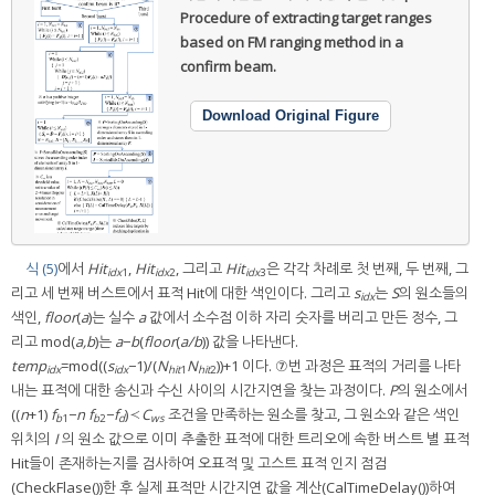
Procedure of extracting target ranges
based on FM ranging method in a
confirm beam.
Download Original Figure
식 (5)
에서
Hit
,
Hit
, 그리고
Hit
은 각각 차례로 첫 번째, 두 번째, 그
idx
1
idx
2
idx
3
리고 세 번째 버스트에서 표적 Hit에 대한 색인이다. 그리고
s
는
S
의 원소들의
idx
색인,
floor
(
a
)는 실수
a
값에서 소수점 이하 자리 숫자를 버리고 만든 정수, 그
리고 mod(
a,b
)는
a
−
b
(
floor
(
a/b
)) 값을 나타낸다.
temp
=mod((
s
−1)/(
N
N
))+1 이다. ⑦번 과정은 표적의 거리를 나타
idx
idx
hit
1
hit
2
내는 표적에 대한 송신과 수신 사이의 시간지연을 찾는 과정이다.
P
의 원소에서
((
n
+1)
f
−
n f
−
f
)≺
C
조건을 만족하는 원소를 찾고, 그 원소와 같은 색인
b
1
b
2
d
ws
위치의
I
의 원소 값으로 이미 추출한 표적에 대한 트리오에 속한 버스트 별 표적
Hit들이 존재하는지를 검사하여 오표적 및 고스트 표적 인지 점검
(CheckFlase())한 후 실제 표적만 시간지연 값을 계산(CalTimeDelay())하여