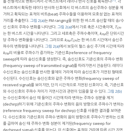
[1]
를 선형적으로 변화시켜서 각 버스트에서 레이다 반사 신호를 획득한다
. 각
버스트에서 획득한 레이다 반사파 신호에서 각 버스트의 송신주파수 성분을 제
거하고 획득되는 표적의 비트(beat) 주파수들을 이용하여 모호성 없는 표적의
거리를 추출한다.
그림 2(a)
는 FM ranging을 위한 한 버스트 송신할 때의 송/수
신 신호의 주파수 변화를 나타낸다.
그림 2(a)
에서 가로 축은 시간축이며,
T
CPI
는 한 버스트 시간을 나타낸다. 그리고 세로축은 주파수축이며,
k
은 단위시간
FM
당 주파수 변화율을 나타낸다. 그러므로
k
T
는 한 버스트 시간에서 송신주
FM
CPI
파수의 변화량을 나타낸다.
그림 2(a)
에서 보듯이 펄스 송신 주기에 시간에 따라
k
의 비율로 주파수가 증가하는 기준신호(reference of frequency
FM
sweep)에 따라 송신신호를 생성한다. 즉, 송신신호도 기준신호의 주파수 변화
(frequency sweep of transmitted signal)를 따라가면서 전송된다. 레이다
수신신호는 송신신호를 반사한 물체의 거리에 따라 송신신호가 지연된 형태로
수신된다. 수신신호는 송신신호와 같은 주파수 변화(frequency sweep of
received signal)를 보이지만, 단지 시간적으로 지연된 신호이다. 즉, 기준신호
와 수신신호의 주파수 차이가 지연시간과 관련이 있음을 알 수 있다.
그림 2(b)
는 수신신호에서 송신 때 들어간 시간에 따라 변하는 주파수 성분을 제거
(dechirp)하기 위해 기준신호의 주파수 변화의 음의 방향으로 주파수가 변하는
(reference frequency sweep for dechirp) 신호를 사용한 결과를 보여준
다. 수신신호와 기준신호의 주파수 변화의 음의 방향으로 주파수가 변하는 신호
를 곱하여 송신 때 주파수 변화 성분이 제거된(frequency sweep for
dechirped signal) 신호를 얻는다. 이 신호에는 표적의 거리에 따른 시간 지연