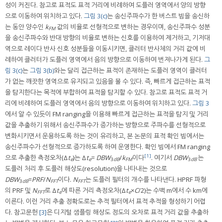
성이 커진다. 참고로 표적도 표적 거리에 비례하여 도플러 영역에서 양의 방향
으로 이동하여 위치하고 있다.
그림 3(c)
는 송신주파수가 한 버스트 빔을 송신하
는 동안 양수인
k
값의 비율로 선형적으로 변하는 경우이며, 송신주파수 성분
FM
을 송신주파수와 반대 방향의 비율로 변하는 신호를 이용하여 제거하고, 기저대
역으로 레이다 반사 신호 성분들을 이동시키면, 클러터 반사체의 거리 값에 비
례하여 클러터가 도플러 영역에서 음의 방향으로 이동하여 번져나가게 된다.
그
림 3(c)
는
그림 3(b)
와는 달리 접근하는 표적이 존재하는 도플러 영역이 클러터
가 없는 깨끗한 영역으로 유지되고 있음을 볼 수 있다. 즉, 빠르게 접근하는 표적
을 탐지한다는 목적에 부합하여 표적을 탐지할 수 있다. 참고로 표적도 표적 거
리에 비례하여 도플러 영역에서 음의 방향으로 이동하여 위치하고 있다.
그림 3
에서 알 수 있듯이 FM ranging을 이용해 빠르게 접근하는 표적을 탐지 및 거리
값을 추출하기 위해서 송신주파수가 증가하는 방향으로 주파수를 선형적으로
변화시키면서 운용하도록 하는 것이 유리하고, 본 논문의 표적 확인 빔에서는
송신주파수가 선형적으로 증가하도록 하여 운영한다. 확인 빔에서 FM ranging
[1]
으로 추출한 측정오차(Δ
t
)는 Δ
t
=
DBW
/
k
이다
. 여기서
DBW
는
e
e
3
dB
FM
3
dB
도플러 처리 후 도플러 해상도(resolution)을 나타내는 것으로
DBW
=
PRF
/
N
이다.
N
는 도플러 필터의 개수를 나타낸다. HPRF 파형
3
dB
FFT
FFT
의 PRF 및
N
로 Δ
t
에 따른 거리 측정오차(Δ
t
×
C
/2)는 수백 m에서 수 km에
FFT
e
e
이른다. 이런 거리 추출 정확도로는 추적 필터에서 표적 추적을 형성하기 어렵
다. 참고문헌
[3]
은 디지털 샘플링 해상도 정도의 오차로 표적 거리 값을 추출하