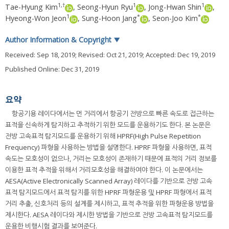
1
,
†
1
1
Tae-Hyung Kim
,
Seong-Hyun Ryu
,
Jong-Hwan Shin
,
1
*
*
Hyeong-Won Jeon
,
Sung-Hoon Jang
,
Seon-Joo Kim
Author Information & Copyright
▼
Received:
Sep 18, 2019
; Revised:
Oct 21, 2019
; Accepted:
Dec 19, 2019
Published Online: Dec 31, 2019
요약
항공기용 레이다에서는 먼 거리에서 항공기 전방으로 빠른 속도로 접근하는
표적을 신속하게 탐지하고 추적하기 위한 모드를 운용하기도 한다. 본 논문은
전방 고속표적 탐지모드를 운용하기 위해 HPRF(High Pulse Repetition
Frequency) 파형을 사용하는 방법을 설명한다. HPRF 파형을 사용하면, 표적
속도는 모호성이 없으나, 거리는 모호성이 존재하기 때문에 표적의 거리 정보를
이용한 표적 추적을 위해서 거리모호성을 해결하여야 한다. 이 논문에서는
AESA(Active Electronically Scanned Array) 레이다를 기반으로 전방 고속
표적 탐지모드에서 표적 탐지를 위한 HPRF 파형운용 및 HPRF 파형에서 표적
거리 추출, 신호처리 등의 설계를 제시하고, 표적 추적을 위한 파형운용 방법을
제시한다. AESA 레이다와 제시한 방법을 기반으로 전방 고속표적 탐지모드를
운용한 비행시험 결과를 보여준다.