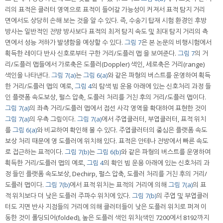
리의 표적은 클러터 영역으로 표적이 들어갈 가능성이 커져서 표적 탐지 거리
면에서도 상당히 손해 보는 것을 알 수 있다. 즉, 수송기 탑재 시험 환경인 후방
방사는 일반적인 전방 방사보다 표적의 최저 탐지 속도 및 최대 탐지 거리의 측
면에서 성능 저하가 발생함을 예상할 수 있다.
그림 7
은 본 논문의 비행시험에서
획득한 레이다 반사 신호로부터 구한 거리/도플러 맵 을 보여준다.
그림 7
의 거
리/도플러 맵들에서 가로축은 도플러(Doppler) 색인, 세로축은 거리(range)
색인을 나타낸다.
그림 7(a)
는
그림 6(a)
와 같은 파형의 버스트를 운영하여 획득
한 거리/도플러 맵의 예로,
그림 4
의 탐색 빔 운용 아래에 있는 신호처리 과정 들
인 플랫폼 속도보상, 펄스 압축, 도플러 처리를 거친 후의 거리/도플러 맵이다.
그림 7(a)
의 좌측 거리/도플러 맵에서 점선 사각 영역을 확대하여 표현한 것이
그림 7(a)
의 우측 그림이다.
그림 7(a)
에서 주엽클러터, 부엽클러터, 표적 위치
를
그림 6(a)
와 비교하여 확인해 볼 수 있다. 주엽클러터의 중심은 플랫폼 속도
보상 처리 때문에 영 도플러에 위치해 있다. 표적은 안테나 전방에서 빠른 속도
로 접근하는 표적이다.
그림 7(b)
는
그림 6(b)
와 같은 파형의 버스트를 운영하여
획득한 거리/도플러 맵의 예로,
그림 4
의 확인 빔 운용 아래에 있는 신호처리 과
정 들인 플랫폼 속도보상, Dechirp, 펄스 압축, 도플러 처리를 거친 후의 거리/
도플러 맵이다.
그림 7(b)
에서 표적 위치는 표적의 거리에 의해
그림 7(a)
의 표
적 위치보다 더 낮은 도플러 주파수 위치에 있다.
그림 7(b)
의 주엽 및 부엽클러
터도 지면 반사 지점들의 거리에 의해 클러터들이 낮은 도플러 위치로 퍼져 이
동한 것이 폴딩되어(folded), 높은 도플러 색인 위치(색인 7200에서 8192까지