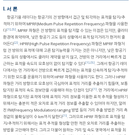
Ⅰ. 서 론
항공기용 레이다는 항공기의 전 방향에서 접근 및 퇴각하는 표적을 탐지/추
적하기 위하여 MPRF(Medium Pulse Repetition Frequency) 파형을 사용한
[1]
,
[5]
다
. MPRF 파형은 전 방향의 표적을 탐지할 수 있는 이점은 있지만, 클러터
환경에 취약하며, 낮은 항공기 고도 등의 상황에서 표적 탐지거리가 현저히 줄
[2]
어든다
. HPRF(High Pulse Repetition Frequency) 파형은 MPRF 파형처
럼 전 방위의 표적에 대해 고른 탐지능력을 가지는 것은 아니지만, 낮은 항공기
고도 등의 상황에서도 클러터 제약을 받지 않고, 전방의 먼 거리에서 빠르게 접
[1]
,
[5]
근하는 표적을 속도의 모호성이 없이 탐지할 수 있다
. 그래서 항공기 레이
다에서는 먼 거리에서 전방으로 빠르게 접근하는 표적을 신속하게 탐지/추적하
기 위한 모드를 운용하기 위하여 HPRF 파형을 사용하기도 한다. 그러나 HPRF
파형은 거리 방향으로 모호성이 극심하여 표적의 거리를 추출하기 힘들며, 보통
[1]
탐지된 표적의 속도 정보만을 사용해야 하는 단점이 있다
. 먼 거리에서 HPRF
파형으로 탐지된 표적에 대해 표적의 거리 정보를 이용한 표적 추적을 형성하기
위해서는 충분히 적은 오차로 표적 거리 정보를 추출할 수 있어야 하지만, 알려
진 FM(Frequency Modulation) ranging 방법 등의 거리 추출 방법은 거리 측
[1]
정값의 불확실성이 수 km까지 달한다
. 그러므로 HPRF 파형으로 표적을 탐
지/추적하기 위해서는 표적 추적을 형성할 만한 적은 오차로 거리를 추출하는
방법을 고안해야 한다. 그리고 더불어 원하는 거리 및 속도 영역에서 표적을 최