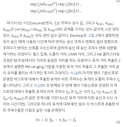
(2)
2
exp
exp
(
2
)
,
exp
(
j
π
(
k
F
M
1
t
2
)
exp
)
(
j
2
π
f
c
t
)
,
exp
(
j
π
k
F
M
2
t
2
)
exp
(
j
2
π
f
c
t
)
,
exp
(
j
π
k
F
M
j
π
k
t
j
π
f
t
2
F
M
c
2
exp
exp
(
2
)
,
(
)
j
π
k
t
j
π
f
t
3
F
M
c
여기서
t
는 시간(second) 변수,
f
는 주파수 상수 값, 그리고
k
,
k
,
c
FM
1
FM
2
k
은 (
n
+1)
k
=
nk
및
k
=0의 관계를 가지는 상수 값이며,
n
은 양의
FM
3
FM
1
FM
2
FM
3
정수,
k
과
k
는 모두 양의 실수 값이다. Dechirp은
그림 2
에서 설명하였
FM
1
FM
2
듯이 송신 때에 사용된 시간에 따라 변하는 송신 주파수 변화의 음의 방향으로
주파수가 변하는 신호를 수신신호에 곱하여 송신 때 송신 주파수 변화 성분을
제거하는 과정이다. 펄스 압축, 도플러 처리, CFAR 처리, 그리고 Hit 클러스터링
과정은 탐색 빔에서의 처리와 동일한 처리를 하는 과정이다. 표적 거리 추출은 2
장에서 설명한 FM ranging 기법을 이용한 표적 거리 추출과 그 추출한 거리 값
의 오차를 줄이는 추가적인 후처리 과정이다.
식 (2)
의 마지막 행의 기준신호로
운영한 버스트에 대해서 추출한 표적의 비트 주파수는 표적의 도플러 주파수
f
d
를 나타낸다. 그리고
식 (2)
의 첫 번째와 두 번째 행의 기준신호로 운영한 각 버
스트에 대해서 추출한 표적의 비트 주파수
f
과
f
는 각각
f
=
f
−
k
t
및
b
1
b
2
b
1
d
FM
1
r
f
=
f
−
k
t
과 같은 관계식을 가진다(
t
은 표적 거리에 의한 송신과 수신 사
b
2
d
FM
2
r
r
이의 시간지연). 그러므로 하나의 표적에 대해 확인 빔의 각 버스트에 추출한 비
트 주파수들은 다음과 같은 식을 만족한다.
(
+
1
)
−
=
(
n
+
1
)
f
b
1
−
n
f
b
2
=
f
d
n
f
n
f
f
1
2
b
b
d
(3)