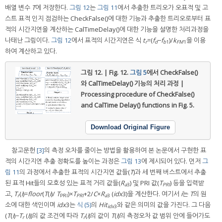
배열 변수
T
에 저장한다.
그림 12
는
그림 11
에서 추출한 트리오가 오표적 및 고
스트 표적 인지 점검하는 CheckFalse()에 대한 기능과 추출한 트리오로부터 표
적의 시간지연을 계산하는 CalTimeDelay()에 대한 기능을 설명한 처리과정을
나태난 그림이다.
그림 12
에서 표적의 시간지연은 식
t
=(
f
−
f
)/
k
을 이용
r
d
b
1
FM
1
하여 계산하고 있다.
그림 12. | Fig. 12.
그림 5
에서 CheckFalse()
와 CalTimeDelay() 기능의 처리 과정 |
Processing procedure of CheckFalse()
and CalTime Delay() functions in Fig. 5.
Download Original Figure
참고문헌
[3]
의 측정 오차를 줄이는 방법을 활용하여 본 논문에서 구현한 표
적의 시간지연 추출 정확도를 높이는 과정은
그림 13
에 제시되어 있다. 먼저
그
림 11
의 과정에서 추출한 표적의 시간지연 값들(
T
)과 세 번째 버스트에서 추출
된 표적 Hit들의 모호성 있는 표적 거리 값들(
R
) 및 PRI 값(
T
) 등을 입력받
a
3
PRI
고,
T
(
i
)=
floor
(
T
(
i
)/
T
)×
T
+2/
C
×
R
(
idx
3)을 계산한다. 여기서
i
는
T
의 원
r
PRI
PRI
a
3
소에 대한 색인이며
idx
3는
식 (5)
의
Hit
와 같은 의미의 값을 가진다. 그 다음
idx
3
(
T
(
i
)−
T
(
i
))의 값 조건에 따라
T
(
i
)의 값이
T
(
i
)의 측정오차 값 범위 안에 들어가도
r
r