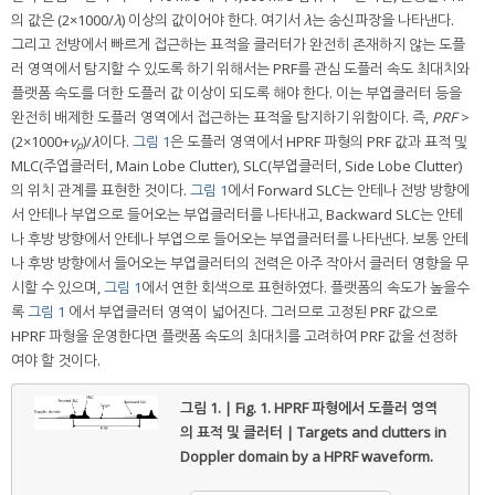
의 값은 (2×1000/
λ
) 이상의 값이어야 한다. 여기서
λ
는 송신파장을 나타낸다.
그리고 전방에서 빠르게 접근하는 표적을 클러터가 완전히 존재하지 않는 도플
러 영역에서 탐지할 수 있도록 하기 위해서는 PRF를 관심 도플러 속도 최대치와
플랫폼 속도를 더한 도플러 값 이상이 되도록 해야 한다. 이는 부엽클러터 등을
완전히 배제한 도플러 영역에서 접근하는 표적을 탐지하기 위함이다. 즉,
PRF
>
(2×1000+
v
)/
λ
이다.
그림 1
은 도플러 영역에서 HPRF 파형의 PRF 값과 표적 및
p
MLC(주엽클러터, Main Lobe Clutter), SLC(부엽클러터, Side Lobe Clutter)
의 위치 관계를 표현한 것이다.
그림 1
에서 Forward SLC는 안테나 전방 방향에
서 안테나 부엽으로 들어오는 부엽클러터를 나타내고, Backward SLC는 안테
나 후방 방향에서 안테나 부엽으로 들어오는 부엽클러터를 나타낸다. 보통 안테
나 후방 방향에서 들어오는 부엽클러터의 전력은 아주 작아서 클러터 영향을 무
시할 수 있으며,
그림 1
에서 연한 회색으로 표현하였다. 플랫폼의 속도가 높을수
록
그림 1
에서 부엽클러터 영역이 넓어진다. 그러므로 고정된 PRF 값으로
HPRF 파형을 운영한다면 플랫폼 속도의 최대치를 고려하여 PRF 값을 선정하
여야 할 것이다.
그림 1. | Fig. 1.
HPRF 파형에서 도플러 영역
의 표적 및 클러터 | Targets and clutters in
Doppler domain by a HPRF waveform.