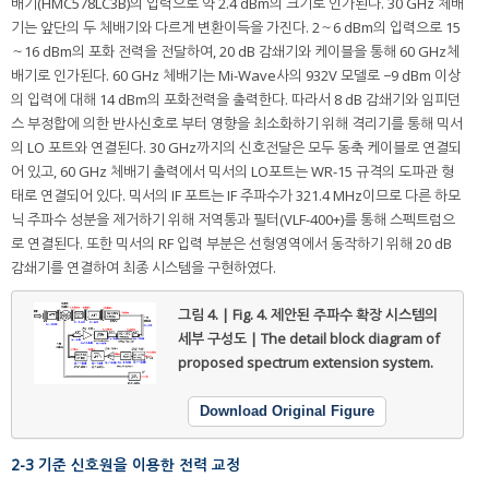
배기(HMC578LC3B)의 입력으로 약 2.4 dBm의 크기로 인가된다. 30 GHz 체배
기는 앞단의 두 체배기와 다르게 변환이득을 가진다. 2～6 dBm의 입력으로 15
～16 dBm의 포화 전력을 전달하여, 20 dB 감쇄기와 케이블을 통해 60 GHz체
배기로 인가된다. 60 GHz 체배기는 Mi-Wave사의 932V 모델로 −9 dBm 이상
의 입력에 대해 14 dBm의 포화전력을 출력한다. 따라서 8 dB 감쇄기와 임피던
스 부정합에 의한 반사신호로 부터 영향을 최소화하기 위해 격리기를 통해 믹서
의 LO 포트와 연결된다. 30 GHz까지의 신호전달은 모두 동축 케이블로 연결되
어 있고, 60 GHz 체배기 출력에서 믹서의 LO포트는 WR-15 규격의 도파관 형
태로 연결되어 있다. 믹서의 IF 포트는 IF 주파수가 321.4 MHz이므로 다른 하모
닉 주파수 성분을 제거하기 위해 저역통과 필터(VLF-400+)를 통해 스펙트럼으
로 연결된다. 또한 믹서의 RF 입력 부분은 선형영역에서 동작하기 위해 20 dB
감쇄기를 연결하여 최종 시스템을 구현하였다.
그림 4. | Fig. 4.
제안된 주파수 확장 시스템의
세부 구성도 | The detail block diagram of
proposed spectrum extension system.
Download Original Figure
2-3 기준 신호원을 이용한 전력 교정