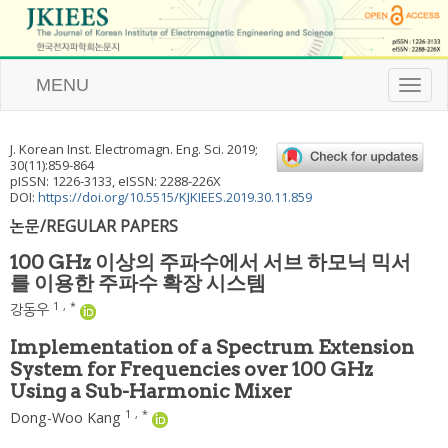
MENU
T
o
g
g
J. Korean Inst. Electromagn. Eng. Sci.
2019
;
l
30
(
11
):
859
-
864
e
pISSN: 1226-3133, eISSN: 2288-226X
n
DOI:
https://doi.org/10.5515/KJKIEES.2019.30.11.859
a
논문/REGULAR PAPERS
v
i
100 GHz 이상의 주파수에서 서브 하모닉 믹서
g
를 이용한 주파수 확장 시스템
a
t
1
,
*
강동우
i
o
Implementation of a Spectrum Extension
n
System for Frequencies over 100 GHz
Using a Sub-Harmonic Mixer
1
,
*
Dong-Woo Kang