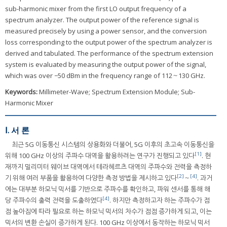
sub-harmonic mixer from the first LO output frequency of a
spectrum analyzer. The output power of the reference signal is
measured precisely by using a power sensor, and the conversion
loss corresponding to the output power of the spectrum analyzer is
derived and tabulated. The performance of the spectrum extension
system is evaluated by measuring the output power of the signal,
which was over −50 dBm in the frequency range of 112～130 GHz.
Keywords:
Millimeter-Wave; Spectrum Extension Module; Sub-
Harmonic Mixer
Ⅰ. 서 론
최근 5G 이동통신 시스템의 상용화와 더불어, 5G 이후의 초고속 이동통신을
[1]
위해 100 GHz 이상의 주파수 대역을 활용하려는 연구가 진행되고 있다
. 현
재까지 밀리미터 웨이브 대역에서 테라헤르츠 대역의 주파수와 전력을 측정하
[2]
[4]
기 위해 여러 부품을 활용하여 다양한 측정 방법을 제시하고 있다
～
. 과거
에는 대부분 하모닉 믹서를 기반으로 주파수를 확인하고, 파워 센서를 통해 해
[4]
당 주파수의 출력 전력을 도출하였다
. 하지만 측정하고자 하는 주파수가 점
점 높아짐에 따라 필요로 하는 하모닉 믹서의 차수가 점점 증가하게 되고, 이는
믹서의 변환 손실이 증가하게 된다. 100 GHz 이상에서 동작하는 하모닉 믹서