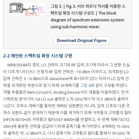
그림 3. | Fig. 3.
서브 하모닉 믹서를 이용한 스
펙트럼 확장 시스템 구성도 | The block
diagram of spectrum extension system
using sub-harmonic mixer.
Download Original Figure
2-2 제안된 스펙트럼 확장 시스템 구현
WR8.0SHM의 경우, LO 전력의 크기와 RF 입력 크기에 따라서 그 변환 손실
이 다르게 나타난다. 선형적 RF 입력 전력은 −10 dBm 이하이고, 최적화된 LO
입력 전력은 3～6 dBm으로 datasheet에 표시되어 있다. 따라서 LO 입력 전
력을 최적화된 부분으로 얻기 위해 16체배기를
그림 4
와 같이 구성을 하였다.
개별 부품들은 Mini-Circuit사, Analog Device사의 제품을 이용하였다. 먼저
스펙트럼 분석기의 1st LO out 출력은 3.75 GHz에서 약 15.5 dBm의 출력이
나온다. 주파수 체배기를 통하면 체배된 성분뿐만 아니라, 입력 신호와 다른 주
파수 성분도 같이 존재하기 때문에 이를 제거하기 위해 저역통과 고역통과 필터
(HFCN-6010+)와 저역통과 필터(VLF-8400+)를 연결하고, 두 번째 체배기(CY2-
283+)에 충분한 전력을 공급하기 위해 증폭기를 추가하였다. 4체배된 15 GHz
의 출력은 약 −2 dBm이고, 다시 증폭기와 고역통과 필터를 통해서 30 GHz 체