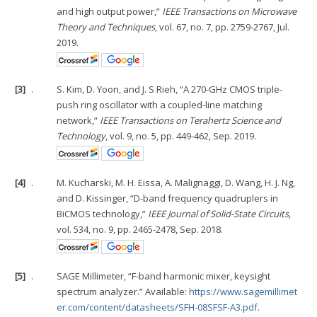
and high output power,”
IEEE Transactions on Microwave
Theory and Techniques
, vol. 67, no. 7, pp. 2759-2767, Jul.
2019.
[3]
.
S. Kim, D. Yoon, and J. S Rieh, “A 270-GHz CMOS triple-
push ring oscillator with a coupled-line matching
network,”
IEEE Transactions on Terahertz Science and
Technology
, vol. 9, no. 5, pp. 449-462, Sep. 2019.
[4]
.
M. Kucharski, M. H. Eissa, A. Malignaggi, D. Wang, H. J. Ng,
and D. Kissinger, “D-band frequency quadruplers in
BiCMOS technology,”
IEEE Journal of Solid-State Circuits
,
vol. 534, no. 9, pp. 2465-2478, Sep. 2018.
[5]
.
SAGE Millimeter, “F-band harmonic mixer, keysight
spectrum analyzer.” Available:
https://www.sagemillimet
er.com/content/datasheets/SFH-08SFSF-A3.pdf
.