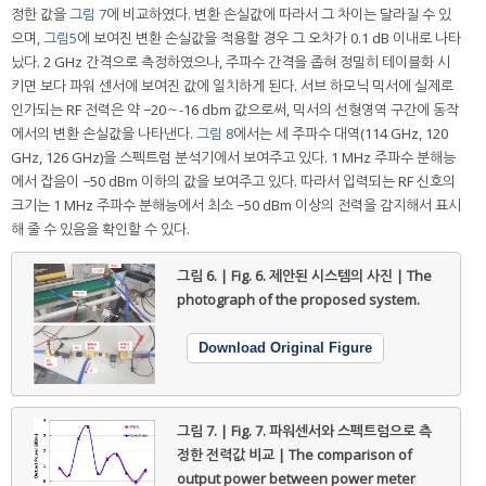
정한 값을
그림 7
에 비교하였다. 변환 손실값에 따라서 그 차이는 달라질 수 있
으며,
그림5
에 보여진 변환 손실값을 적용할 경우 그 오차가 0.1 dB 이내로 나타
났다. 2 GHz 간격으로 측정하였으나, 주파수 간격을 좁혀 정밀히 테이블화 시
키면 보다 파워 센서에 보여진 값에 일치하게 된다. 서브 하모닉 믹서에 실제로
인가되는 RF 전력은 약 −20～-16 dbm 값으로써, 믹서의 선형영역 구간에 동작
에서의 변환 손실값을 나타낸다.
그림 8
에서는 세 주파수 대역(114 GHz, 120
GHz, 126 GHz)을 스펙트럼 분석기에서 보여주고 있다. 1 MHz 주파수 분해능
에서 잡음이 −50 dBm 이하의 값을 보여주고 있다. 따라서 입력되는 RF 신호의
크기는 1 MHz 주파수 분해능에서 최소 −50 dBm 이상의 전력을 감지해서 표시
해 줄 수 있음을 확인할 수 있다.
그림 6. | Fig. 6.
제안된 시스템의 사진 | The
photograph of the proposed system.
Download Original Figure
그림 7. | Fig. 7.
파워센서와 스펙트럼으로 측
정한 전력값 비교 | The comparison of
output power between power meter