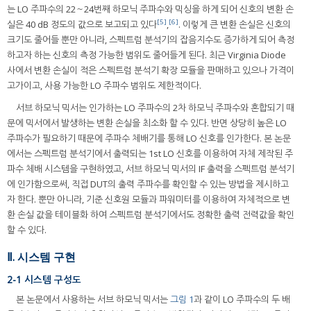
는 LO 주파수의 22～24번째 하모닉 주파수와 믹싱을 하게 되어 신호의 변환 손
[5]
[6]
실은 40 dB 정도의 값으로 보고되고 있다
,
. 이렇게 큰 변환 손실은 신호의
크기도 줄어들 뿐만 아니라, 스펙트럼 분석기의 잡음지수도 증가하게 되어 측정
하고자 하는 신호의 측정 가능한 범위도 줄어들게 된다. 최근 Virginia Diode
사에서 변환 손실이 적은 스펙트럼 분석기 확장 모듈을 판매하고 있으나 가격이
고가이고, 사용 가능한 LO 주파수 범위도 제한적이다.
서브 하모닉 믹서는 인가하는 LO 주파수의 2차 하모닉 주파수와 혼합되기 때
문에 믹서에서 발생하는 변환 손실을 최소화 할 수 있다. 반면 상당히 높은 LO
주파수가 필요하기 때문에 주파수 체배기를 통해 LO 신호를 인가한다. 본 논문
에서는 스펙트럼 분석기에서 출력되는 1st LO 신호를 이용하여 자체 제작된 주
파수 체배 시스템을 구현하였고, 서브 하모닉 믹서의 IF 출력을 스펙트럼 분석기
에 인가함으로써, 직접 DUT의 출력 주파수를 확인할 수 있는 방법을 제시하고
자 한다. 뿐만 아니라, 기준 신호원 모듈과 파워미터를 이용하여 자체적으로 변
환 손실 값을 테이블화 하여 스펙트럼 분석기에서도 정확한 출력 전력값을 확인
할 수 있다.
Ⅱ. 시스템 구현
2-1 시스템 구성도
본 논문에서 사용하는 서브 하모닉 믹서는
그림 1
과 같이 LO 주파수의 두 배