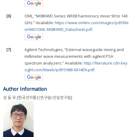
[6]
.
OML, “M08HWD Series WR08 harmonocs mixer 90 to 140
GHz.” Available:
https://www.omlinc.com/images/pdf/Mx
xHWD/OML-M08HWD_Datasheet.pdf
.
[7]
.
Agilent Technologies, “External waveguide mixing and
millimeter wave measurements with agilent PSA
spectrum analyzers.” Available:
http://literature.cdn.key
sight.com/litweb/pdf/5988-9414EN.pdf
.
Author Information
강 동 우 [한국전자통신연구원/선임연구원]