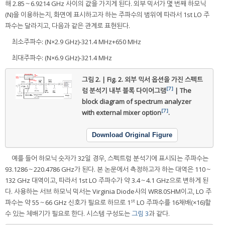
해 2.85～6.9214 GHz 사이의 값을 가지게 된다. 외부 믹서가 몇 번째 하모닉
(N)을 이용하는지, 화면에 표시하고자 하는 주파수의 범위에 따라서 1st LO 주
파수는 달라지고, 다음과 같은 관계로 표현된다.
최소주파수: (N×2.9 GHz)-321.4 MHz+650 MHz
최대주파수: (N×6.9 GHz)-321.4 MHz
그림 2. | Fig. 2.
외부 믹서 옵션을 가진 스펙트
[7]
럼 분석기 내부 블록 다이어그램
| The
block diagram of spectrum analyzer
[7]
with external mixer option
.
Download Original Figure
예를 들어 하모닉 숫자가 32일 경우, 스펙트럼 분석기에 표시되는 주파수는
93.1286～220.4786 GHz가 된다. 본 논문에서 측정하고자 하는 대역은 110～
132 GHz 대역이고, 따라서 1st LO 주파수가 약 3.4～4.1 GHz으로 변하게 된
다. 사용하는 서브 하모닉 믹서는 Virginia Diode사의 WR8.0SHM이고, LO 주
st
파수는 약 55～66 GHz 신호가 필요로 하므로 1
LO 주파수를 16채배(×16)할
수 있는 체배기가 필요로 한다. 시스템 구성도는
그림 3
과 같다.