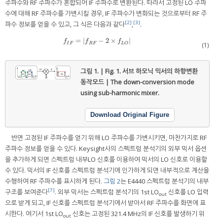
주파수와 RF 주파수가 혼합되어 IF 주파수로 변환된다. 따라서 고정된 LO 주파
수에 대해 RF 주파수를 가변시킬 경우, IF 주파수가 변화되는 것으로부터 RF 주
[2]
[3]
파수 정보를 얻을 수 있고, 그 식은 다음과 같다
,
.
=
|
−
2
×
|
f
I
F
=
f
R
F
−
2
×
f
L
O
f
f
f
I
F
R
F
(1)
L
O
그림 1. | Fig. 1.
서브 하모닉 믹서의 하향변환
동작모드 | The down-conversion mode
using sub-harmonic mixer.
Download Original Figure
반면 고정된 IF 주파수를 얻기 위해 LO 주파수를 가변시키면, 마찬가지로 RF
주파수 정보를 얻을 수 있다. Keysight사의 스펙트럼 분석기의 외부 믹서 옵션
을 추가하게 되면 스펙트럼 내부LO 신호를 이용하여 믹서의 LO 신호로 이용할
수 있다. 믹서의 IF 신호를 스펙트럼 분석기에 인가하게 되면 내부적으로 계산을
수행하여 RF 주파수를 표시하게 된다.
그림 2
는 E4440 스펙트럼 분석기의 내부
[7]
구조를 보여준다
. 외부 믹서는 스펙트럼 분석기의 1st LO
신호를 LO 입력
out
으로 받게 되고, IF 신호를 스펙트럼 분석기에서 받아서 RF 주파수를 화면에 표
시한다. 여기서 1st LO
신호는 고정된 321.4 MHz의 IF 신호를 발생하기 위
out