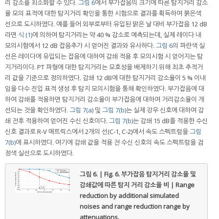
리 감소를 최소화할 수 있다.
그림 6
에서 부가잡음의 크기에 따른 탐지거리 감소
율 모의 표적에 대한 탐지거리 확인을 통한 시험으로 결과를 획득하여 붉은색
선으로 도시하였다. 예를 들어 외부로부터 유입된 맑은 날 대비 부가잡음 12 dB
라면
식 (1)
에 의하여 탐지거리는 약 40 % 감소로 예측되는데, 실제 레이다 내
모의시험에서 12 dB 잡음추가 시 얻어진 결과와 유사하다.
그림 6
의 파란색 실
선은 레이다에 유입되는 잡음에 대하여 감쇄 적용 후 모의시험 시 얻어지는 탐
지거리이다. PT 파형에 대한 탐지거리는 모호성을 배제하기 위해 최초 추적거
리 값을 기준으로 정의하였다. 감쇄 12 dB에 대한 탐지거리 감소율이 5 % 이내
임을 다수 진입 표적 생성 후 탐지 모의시험을 통해 확인하였다. 부가잡음에 대
하여 감쇄를 적용하면 탐지거리 감소율이 부가잡음에 대하여 거리감소율이 개
선되는 것을 확인하였다.
그림 7(a)
및
그림 7(b)
는 실제 강우 신호에 대하여 감
쇄 전후 적용하여 얻어진 수신 신호이다.
그림 7(b)
는 감쇄 15 dB를 적용한 수신
신호 결과로 R-V 매트릭스에서 2개의 선(C-1, C-2)에서 속도 스펙트럼을
그림
7(b)
에 표시하였다. 여기에 감쇄 값을 적용 전 수신 신호의 속도 스펙트럼을 검
정색 실선으로 도시하였다.
그림 6. | Fig. 6.
부가잡음 탐지거리 감소율 및
감쇄값에 따른 탐지 거리 감소율 비 | Range
reduction by additional simulated
noises and range reduction range by
attenuations.