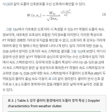
식 (3)
과 같이 도플러 신호분포를 수신 신호에서 확인할 수 있다.
2
−
(
−
)
υ
υ
w
W
(3)
0
υ
2
(
,
)
=
W
(
υ
,
σ
υ
)
=
W
0
υ
2
π
σ
υ
e
−
(
υ
−
υ
w
)
2
2
σ
υ
2
2
W
υ
σ
e
σ
−
−
−
−
υ
υ
2
√
π
σ
υ
그림 1(b)
에서 가로축은 신호처리 시 측정할 수 있는 PT 파형의 도플러 속도
정보이며, 세로축은 모호성이 포함된 거리정보를 의미한다. 이러한 특성으로
PT 파형은 정확한 거리상 위치값을 확인할 수 없고, 신호처리 후 강우는 거리에
대하여 묶인 띠 형태나 파선 형태로 나타나게 된다. 임의 거리에 대한 선(B-1),
선(B-2)에서 얻어진 신호처리 속도 스펙트럼 결과를
그림 1(c)
에 보였다. 여기서
검정색 선은 맑은 날 PT 파형으로 송신으로 얻어지는 수신 신호에서 임의 거리
에서 속도 스펙트럼이다. 강우에 의한 도플러 특성이 나타나는 (B-1)과 (B-2)에
서 속도 스펙트럼은 맑은 날 정상적으로 획득한 PT 파형의 속도 스펙트럼과 비
교하면 선(B-1), 선(B-2)에 대한 속도 스펙트럼에서 주클러터 신호폭(6 dB)이 두
꺼워짐과 클러터 중심 속도 이동이
표 3
과 같이 정리된다. 클러터 반사 신호 증
가로 B-1, B-2 도플러 영역에서의 잡음 레벨이 맑은 날에 비해 높아진 것을 알
수 있다.
표 3. | Table 3.
강우 클러터 환경에서의 도플러 영역 특성 | Doppler
characteristics from weather clutter.