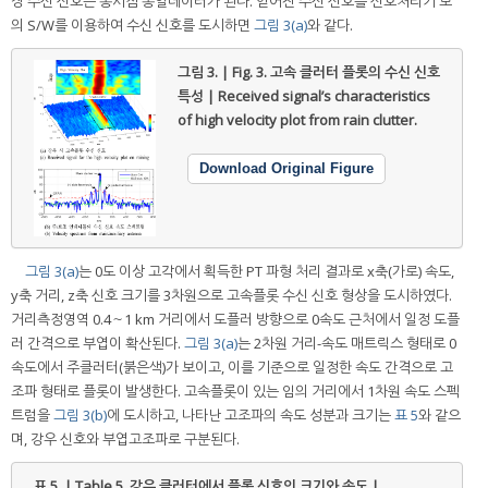
장 수신 신호는 동시점 동일데이터가 된다. 얻어진 수신 신호를 신호처리기 모
의 S/W를 이용하여 수신 신호를 도시하면
그림 3(a)
와 같다.
그림 3. | Fig. 3.
고속 클러터 플롯의 수신 신호
특성 | Received signal’s characteristics
of high velocity plot from rain clutter.
Download Original Figure
그림 3(a)
는 0도 이상 고각에서 획득한 PT 파형 처리 결과로 x축(가로) 속도,
y축 거리, z축 신호 크기를 3차원으로 고속플롯 수신 신호 형상을 도시하였다.
거리측정영역 0.4～1 km 거리에서 도플러 방향으로 0속도 근처에서 일정 도플
러 간격으로 부엽이 확산된다.
그림 3(a)
는 2차원 거리-속도 매트릭스 형태로 0
속도에서 주클러터(붉은색)가 보이고, 이를 기준으로 일정한 속도 간격으로 고
조파 형태로 플롯이 발생한다. 고속플롯이 있는 임의 거리에서 1차원 속도 스펙
트럼을
그림 3(b)
에 도시하고, 나타난 고조파의 속도 성분과 크기는
표 5
와 같으
며, 강우 신호와 부엽고조파로 구분된다.
표 5. | Table 5.
강우 클러터에서 플롯 신호의 크기와 속도 |