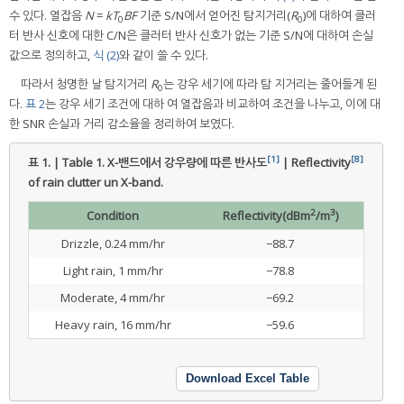
수 있다. 열잡음
N
=
kT
BF
기준 S/N에서 얻어진 탐지거리(
R
)에 대하여 클러
0
0
터 반사 신호에 대한 C/N은 클러터 반사 신호가 없는 기준 S/N에 대하여 손실
값으로 정의하고,
식 (2)
와 같이 쓸 수 있다.
따라서 청명한 날 탐지거리
R
는 강우 세기에 따라 탐 지거리는 줄어들게 된
0
다.
표 2
는 강우 세기 조건에 대하 여 열잡음과 비교하여 조건을 나누고, 이에 대
한 SNR 손실과 거리 감소율을 정리하여 보였다.
[1]
[8]
표 1. | Table 1.
X-밴드에서 강우량에 따른 반사도
| Reflectivity
of rain clutter un X-band.
2
3
Condition
Reflectivity(dBm
/m
)
Drizzle, 0.24 mm/hr
−88.7
Light rain, 1 mm/hr
−78.8
Moderate, 4 mm/hr
−69.2
Heavy rain, 16 mm/hr
−59.6
Download Excel Table