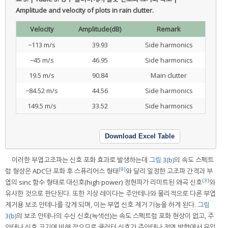
Amplitude and velocity of plots in rain clutter.
Velocity
Amplitude(dB)
Remark
−113 m/s
39.93
Side harmonics
−45 m/s
46.95
Side harmonics
19.5 m/s
90.84
Main clutter
−84.52 m/s
44.56
Side harmonics
149.5 m/s
33.52
Side harmonics
Download Excel Table
이러한 부엽고조파는 신호 포화 효과로 발생하는데
그림 3(b)
의 속도 스펙트
[9]
럼 형상은 ADC단 포화 후 스퓨리어스 형태
와 달리 일정한 고조파 간격과 부
[3]
엽의 sinc 함수 형태로 대신호(high power) 정현파가 리미트된 왜곡 신호
와
유사한 것으로 판단된다. 또한 지상 레이다는 주안테나와 물리적으로 다른 부엽
제거용 보조 안테나를 갖게 되며, 이는 부엽 신호 제거 기능을 하게 된다.
그림
3(b)
의 보조 안테나의 수신 신호(녹색선)는 속도 스펙트럼 포화 현상이 없고, 주
안테나 신호 크기에 비해 작으므로 클러터 신호가 주안테나 정면 방향에서 유입