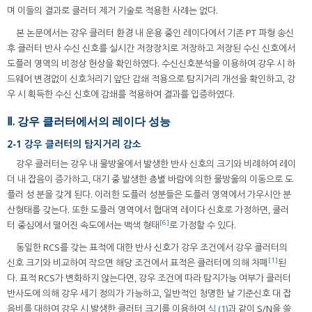
며 이들의 결과로 클러터 제거 기술로 적용한 사례는 없다.
본 논문에서는 강우 클러터 환경 내 운용 중인 레이다에서 기존 PT 파형 송신
후 클러터 반사 수신 신호를 실시간 저장장치로 저장하고 저장된 수신 신호에서
도플러 영역의 비정상 현상을 확인하였다. 수신신호분석을 이용하여 강우 시 하
드웨어 변경없이 신호처리기 앞단 감쇄 적용으로 탐지거리 개선을 확인하고, 강
우 시 획득한 수신 신호에 감쇄를 적용하여 결과를 입증하였다.
Ⅱ. 강우 클러터에서의 레이다 성능
2-1 강우 클러터의 탐지거리 감소
강우 클러터는 강우 내 물방울에서 발생한 반사 신호의 크기와 비례하여 레이
더 내 잡음이 증가하고, 대기 중 발생한 층별 바람에 의한 물방울의 이동으로 도
플러 성 분을 갖게 된다. 이러한 도플러 성분들은 도플러 영역에서 가우시안 분
산형태를 갖는다. 또한 도플러 영역에서 협대역 레이다 신호로 가정하면, 클러
[6]
터 중심에서 떨어진 속도에서는 백색 형태
로 가정할 수 있다.
동일한 RCS를 갖는 표적에 대한 반사 신호가 강우 조건에서 강우 클러터의
[1]
신호 크기와 비교하여 작으면 해당 조건에서 표적은 클러터에 의해 차폐
된
다. 표적 RCS가 변화하지 않는다면, 강우 조건에 따라 탐지가능 여부가 클러터
반사도에 의해 강우 세기 정의가 가능하고, 일반적인 청명한 날 기준신호 대 잡
음비를 대하여 강우 시 발생한 클러터 크기를 이용하여
식 (1)
과 같이 S/N을 쓸