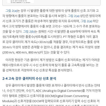
그림 2(a)
는 강우 시 발생한 플롯에 대한 방위각 상에 플롯의 신호 크기와 고
각 방향에서 플롯이 분포하는 각도를 동시에 보였다.
그림 2(a)
상단은 방위각에
서 신호 크기가 큰 플롯은 허상추적이 발생한 위치와 유사하며,
그림 2(a)
하단
에서 고각 방향에서의 플롯의 수를 보면 고각 0～10도에 그 수가 주로 분포하는
것을 알 수 있다.
그림 2(b)
는 정해진 시간 내 발생한 총 639개에 대하여 속도 특
성(가로축)에 대한 플롯수(세로축)를 도시하였다. PT 파형은 도플러 처리 결과
로 강우 클러터의 제거 속도(<30 m/s)를 적용할 경우, 이상적으로는 플롯 상에
30 m/s 이상의 성분은 존재할 수 없으나, 운용 결과로는 제거 속도 이상의 성분
(200 m/s, 400 m/s, 800 m/s)이 있는 것을 알 수 있다.
이러한 현상은 기존 클러터 제거 방법인 도플러 신호처리로는 제거가 어려운
예외사항으로서 강우 시 수신 신호에 의해 탐지 플롯 중 고속특성을 보이는 것
을 선택적으로 저장하여 수신 신호상 특성을 분석하였다.
2-4 고속 강우 클러터의 수신 신호 분석
강우 클러터에서 발생한 플롯에 대한 표적이나 클러터에서 반사 신호는 안테
나, 수신기 전단부, 수신기, ADC (Analog to Digital Converter)를 거쳐 이진데
이터 형태로 전환되고 신호처리용 DDCM(Digital Down Converting
Module)과 신호저장용 DDCM에 입력되므로 신호처리기 입력 수신 신호와 저