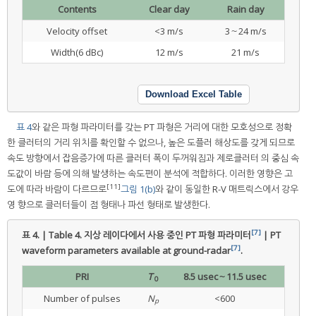
Contents
Clear day
Rain day
Velocity offset
<3 m/s
3～24 m/s
Width(6 dBc)
12 m/s
21 m/s
Download Excel Table
표 4
와 같은 파형 파라미터를 갖는 PT 파형은 거리에 대한 모호성으로 정확
한 클러터의 거리 위치를 확인할 수 없으나, 높은 도플러 해상도를 갖게 되므로
속도 방향에서 잡음증가에 따른 클러터 폭이 두꺼워짐과 제로클러터 의 중심 속
도값이 바람 등에 의해 발생하는 속도편이 분석에 적합하다. 이러한 영향은 고
[11]
도에 따라 바람이 다르므로
그림 1(b)
와 같이 동일한 R-V 매트릭스에서 강우
영 향으로 클러터들이 점 형태나 파선 형태로 발생한다.
[7]
표 4. | Table 4.
지상 레이다에서 사용 중인 PT 파형 파라미터
| PT
[7]
waveform parameters available at ground-radar
.
PRI
T
8.5 usec～11.5 usec
0
Number of pulses
N
<600
p