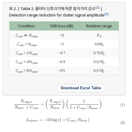
[2]
표 2. | Table 2.
클러터 신호크기에 따른 탐지거리 감소
|
[2]
Detection range reduction for clutter signal amplitude
.
Condition
SNR loss (dB)
Relative range
C
≪
N
−0
R
rain
clear
0
C
=
N
−3
0.8
R
rain
clear
0
C
= 2
N
−4.7
0.75
R
rain
clear
0
C
= 4
N
−6.9
0.67
R
rain
clear
0
C
= 8
N
−9.5
0.57
R
rain
clear
0
Download Excel Table
1
S
S
(
)
(
)
arg
arg
t
e
t
t
e
t
=
S
t
arg
e
t
N
c
l
e
a
r
+
C
r
a
i
n
=
(
S
t
arg
e
t
N
c
l
e
a
r
)
(
1
1
+
C
r
a
i
n
/
N
c
l
e
a
r
)
(1)
+
1
+
/
N
N
C
C
N
c
l
e
a
r
c
l
e
a
r
r
a
i
n
r
a
i
n
c
l
e
a
r
=
−
10
log
(
1
+
/
)
L
c
l
u
t
t
e
r
=
−
10
log
(
1
+
C
r
a
i
n
/
N
c
l
e
a
r
)
L
C
N
c
l
u
t
t
e
r
r
a
i
n
c
l
e
a
r
(2)