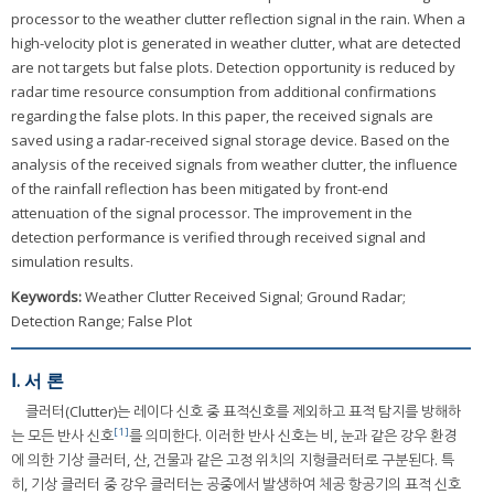
processor to the weather clutter reflection signal in the rain. When a
high-velocity plot is generated in weather clutter, what are detected
are not targets but false plots. Detection opportunity is reduced by
radar time resource consumption from additional confirmations
regarding the false plots. In this paper, the received signals are
saved using a radar-received signal storage device. Based on the
analysis of the received signals from weather clutter, the influence
of the rainfall reflection has been mitigated by front-end
attenuation of the signal processor. The improvement in the
detection performance is verified through received signal and
simulation results.
Keywords:
Weather Clutter Received Signal; Ground Radar;
Detection Range; False Plot
Ⅰ. 서 론
클러터(Clutter)는 레이다 신호 중 표적신호를 제외하고 표적 탐지를 방해하
[1]
는 모든 반사 신호
를 의미한다. 이러한 반사 신호는 비, 눈과 같은 강우 환경
에 의한 기상 클러터, 산, 건물과 같은 고정 위치의 지형클러터로 구분된다. 특
히, 기상 클러터 중 강우 클러터는 공중에서 발생하여 체공 항공기의 표적 신호