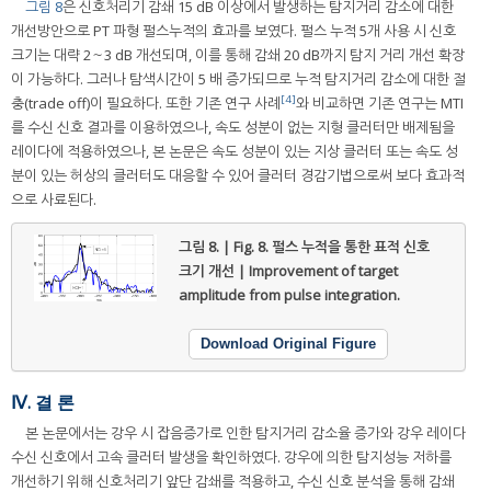
그림 8
은 신호처리기 감쇄 15 dB 이상에서 발생하는 탐지거리 감소에 대한
개선방안으로 PT 파형 펄스누적의 효과를 보였다. 펄스 누적 5개 사용 시 신호
크기는 대략 2～3 dB 개선되며, 이를 통해 감쇄 20 dB까지 탐지 거리 개선 확장
이 가능하다. 그러나 탐색시간이 5 배 증가되므로 누적 탐지거리 감소에 대한 절
[4]
충(trade off)이 필요하다. 또한 기존 연구 사례
와 비교하면 기존 연구는 MTI
를 수신 신호 결과를 이용하였으나, 속도 성분이 없는 지형 클러터만 배제됨을
레이다에 적용하였으나, 본 논문은 속도 성분이 있는 지상 클러터 또는 속도 성
분이 있는 허상의 클러터도 대응할 수 있어 클러터 경감기법으로써 보다 효과적
으로 사료된다.
그림 8. | Fig. 8.
펄스 누적을 통한 표적 신호
크기 개선 | Improvement of target
amplitude from pulse integration.
Download Original Figure
Ⅳ. 결 론
본 논문에서는 강우 시 잡음증가로 인한 탐지거리 감소율 증가와 강우 레이다
수신 신호에서 고속 클러터 발생을 확인하였다. 강우에 의한 탐지성능 저하를
개선하기 위해 신호처리기 앞단 감쇄를 적용하고, 수신 신호 분석을 통해 감쇄