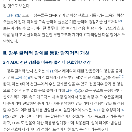
된 것으로 보인다.
그림 3(b)
고조파 성분들은 CFAR 임계값 이상 신호크 기를 갖는 고속의 허상
[9]
오플롯이 된다. 이러한 고속 클러터 플롯은 기존 클러터 경감기술 신호처리
로는 제거될 수 없다. 이러한 플롯에 대하여 감쇄 적용 후 탐지거리 감소의 최소
화를 통해 고속 클러터의 원인인 부엽고조파 제거에 효과적임을 다음 장에서 확
인하였다.
Ⅲ. 강우 클러터 감쇄를 통한 탐지거리 개선
3-1 ADC 전단 감쇄를 이용한 클러터 신호영향 경감
강우 클러터 반사 신호는
식 (1)
에서 레이다에 대한 잡음증가의 영향을 줄이
[10]
기 위해
그림 4(a)
에 같이 신호처리기 전단부인 ADC 전단 감쇄(
L
)를 적용
atn
한다. 이는 X대역 전단부에서 수신 감쇄를 얻을 수 없고, 잡음지수 증가 등 영향
으로 수신 전단부 열화 등을 줄이기 위해
그림 4(a)
와 같은 구조를 구성하였다.
신호처리기 거리속도 매트릭스 내 측정 영역에서 잡음 측정 후 그 수준을 레이
다 통제기에 전달하면 통제기가 이를 반영하여 감쇄기에서 적용한 감쇄를 적용
할 수 있다. 이러한 감쇄를 반영한 ADC 앞단에서의 S/N은
식 (1)
을 수정하여
식
(4)
와 같이 정리된다. 레이다는 잡음환경에서 신호처리기가 속도와 거리를 측정
[9]
하고, CFAR로 잡음에 대한 적응형 임계값
이 적용된다. 실제 레이다 빔송신
수신 신호에서 레이다의 정해진 표적에 대한 S/N 분석이 가능해진다.