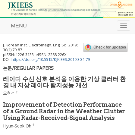
MENU
T
o
g
g
J. Korean Inst. Electromagn. Eng. Sci.
2019
;
l
30
(
1
):
79
-
87
e
pISSN: 1226-3133, eISSN: 2288-226X
n
DOI:
https://doi.org/10.5515/KJKIEES.2019.30.1.79
a
논문/REGULAR PAPERS
v
i
레이다 수신 신호 분석을 이용한 기상 클러터 환
g
경 내 지상 레이다 탐지성능 개선
a
t
†
오현석
i
o
Improvement of Detection Performance
n
of a Ground Radar in the Weather Clutter
Using Radar-Received-Signal Analysis
†
Hyun-Seok Oh