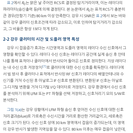
표 2
에서
R
는 맑은 날 주어진 RCS로 결정된 탐지거리이며, 이는 레이다의
0
파라미터(송신출력 등)에 의해 결정된다. 본 논문에서
R
는 표적 RCS가 충분히
0
큰 경우(민항기 기준) 80 km 이상 만족한다. 강우 시 SNR은
표 2
에서 보는 바와
같이 강우 클러터 신호조건에 따라 감소되고, 이로 인하여 탐지거리가 감소되
고, 그 비율은 항상 1보다 작게 된다.
2-2 강우 클러터의 시간 및 도플러 영역 특성
강우 시 잡음증가 효과는 시간영역과 도플러 영역의 레이다 수신 신호에서 그
영향을 확인할 수 있다. 레이다 수신 신호는 레이다가 공간에 실제 송신 후 안테
나를 통해 표적이나 클러터에서 반사되어 돌아온 신호로 정의한다. 지상 레이다
[7]
는 내 수신 신호 저장장치
로 클러터에 대한 수신 신호를 획득한다. 레이다에
서 빔 방사 후 클러터나 표적에서 반사된 RF 신호가 레이다의 배열안테나와 수
신기를 거쳐 수신된 후 아날로그 IF 신호로 변환된다. 변환된 IF 신호는 아날로
그-디지털 변환을 거쳐 디지털 I/Q 데이터로 저장된다. 강우 환경에서 수신 신호
를 분석하기 위해 LFM 또는 PT 파형을 선택 저장하고, 신호처리기 모의 S/W로
분석한다.
그림 1(a)
는 강우 상황에서 LFM 파형 송신 후 얻어진 수신 신호에 대한 신호
처리결과(blue)로 가로축은 수신시간을 거리로 환산한 거리값이고, 세로축은
신호 크기가 된다. 수신 신호 상에 30 km 영역에서 잡음이 증가되는데, 이 영역
이 강우 반사가 발생한 지역임을 알 수 있다. 80 km 이후는 매우 잡음이 낮은데,