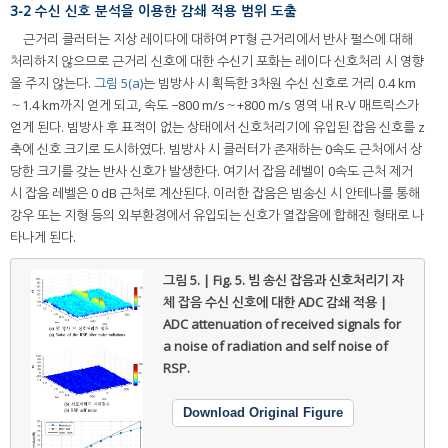
3-2 수신 신호 분석을 이용한 감쇄 적용 범위 도출
근거리 클러터는 지상 레이다에 대하여 PT형 근거리에서 반사 펄스에 대해
처리하지 않으므로 근거리 신호에 대한 수신기 포화는 레이다 신호처리 시 영향
을 주지 않는다.
그림 5(a)
는 빔방사 시 획득한 3차원 수신 신호로 거리 0.4 km
～1.4 km까지 얻게 되고, 속도 −800 m/s～+800 m/s 영역 내 R-V 매트릭스가
얻게 된다. 빔방사 후 표적이 없는 상태에서 신호처리기에 유입된 잡음 신호를 z
축에 신호 크기로 도시하였다. 빔방사 시 클러터가 존재하는 0속도 근처에서 상
당한 크기를 갖는 반사 신호가 발생한다. 여기서 잡음 레벨이 0속도 근처 제거
시 잡음 레벨은 0 dB 근처로 계산된다. 이러한 잡음은 빔송신 시 안테나를 통해
강우 또는 지형 등의 외부환경에서 유입되는 신호가 열잡음에 합해진 형태로 나
타나게 된다.
그림 5. | Fig. 5.
빔 송신 잡음과 신호처리기 자
체 잡음 수신 신호에 대한 ADC 감쇄 적용 |
ADC attenuation of received signals for
a noise of radiation and self noise of
RSP.
Download Original Figure