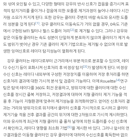
와 섞여 오인될 수 있고, 다양한 형태의 강우의 반사 신호가 잡음을 증가시켜 표
적의 탐지거리를 줄이거나 잡음에 의한 오플롯 제거과정이 늘어나 레이다 시간
자원 소모가 커지게 된다. 또한 강우는 클러터 주변의 바람 속도와 유사한 도플
[1]
러 성분을 갖게 된다
. 강우 클러터도 이동속도가 거의 없을 경우, 0속도 기준
[2]
에서 구현된 MTI 필터나 펄스 도플러 처리
로 제거될 수 있다. 그러나 강우와
같은 이동형 클러터는 속도 성분이 단일하게 분포하지 않으며 클러터가 제거 속
도 범위가 벗어난 경우 기존 클러터 제거 기법으로는 제거될 수 없으며 이로 발
생한 잉여신호로 레이더 탐지성능이 열화하게 된다.
강우 클러터는 레이다로부터 근거리에서 부분적으로 분포할 수 있으며, 레이
[3]
다 수신기 등이 포화시켜 신호처리 후 비정상 탐지
가 발생하게 된다. 비정상
수신 신호는 레이다 내외부에 구성한 저장장치를 이용하여 저장 후처리를 하면
[4]
신호처리 결과에 대한 가시적 분석 및 검증이 가능하다. 이에 Roueltte
연구
팀은 탐색 레이다를 360도 회전 운용하고, 방위각에 대한 클러터에 대한 수신
신호를 장시간 중복 저장하고, 저장결과에 대하여 지형 클러터 제거 기능을 적
용 후 기능이 지형환경에 맞추어 제거성능을 최적화하였다. 얻어진 신호처리 결
과는 거리와 방위각으로 위치에서 클러터 신호를 가시적으로 도시하고 클러터
제거기술 적용 전후 결과를 공간의 위치에 대한 2차원으로 가시적 제시하였다.
이와 유사하게 최근에 지형 클러터 중 풍차 날개에 의한 도플러를 수신 신호에
[5]
서 확인하고, 레이다 영향을 최소화 기법
을 제시한 바 있다. 그러나 앞서의 연
구결과들은 이동형 클러터인 강우 클러터에 대하여 수신신호를 획득한바 없으