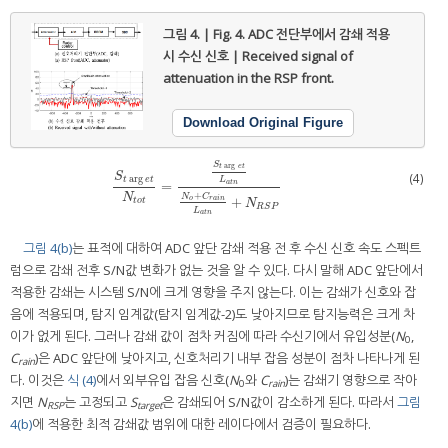
그림 4. | Fig. 4.
ADC 전단부에서 감쇄 적용
시 수신 신호 | Received signal of
attenuation in the RSP front.
Download Original Figure
S
arg
t
e
t
S
(4)
arg
t
e
t
L
a
t
n
=
S
t
arg
e
t
N
t
o
t
=
S
t
arg
e
t
L
a
t
n
N
o
+
C
r
a
i
n
L
a
t
n
+
N
R
S
P
+
N
N
C
+
o
r
a
i
n
t
o
t
N
R
S
P
L
a
t
n
그림 4(b)
는 표적에 대하여 ADC 앞단 감쇄 적용 전 후 수신 신호 속도 스펙트
럼으로 감쇄 전후 S/N값 변화가 없는 것을 알 수 있다. 다시 말해 ADC 앞단에서
적용한 감쇄는 시스템 S/N에 크게 영향을 주지 않는다. 이는 감쇄가 신호와 잡
음에 적용되며, 탐지 임계값(탐지 임계값-2)도 낮아지므로 탐지능력은 크게 차
이가 없게 된다. 그러나 감쇄 값이 점차 커짐에 따라 수신기에서 유입성분(
N
,
0
C
)은 ADC 앞단에 낮아지고, 신호처리기 내부 잡음 성분이 점차 나타나게 된
rain
다. 이것은
식 (4)
에서 외부유입 잡음 신호(
N
와
C
)는 감쇄기 영향으로 작아
0
rain
지면
N
는 고정되고
S
은 감쇄되어 S/N값이 감소하게 된다. 따라서
그림
RSP
target
4(b)
에 적용한 최적 감쇄값 범위에 대한 레이다에서 검증이 필요하다.