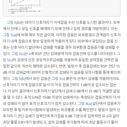
그림 5(b)
는 레이다 신호처리기 자체잡음 수신 신호를 도시한 결과이다. 외부
에서 안테나 유입 신호를 배제하기 위해 안테나 입력 경로를 개방하였다. 이는
그림 5(a)
에 비해 매우 작은 값이며, 이러한 잡음은 외부환경과 관계없이 신호처
리기 내에 잡음으로 항상 일정하게 작용하게 된다. 외부에서 유입되는 잡음 신
호는 신호처리기 앞단에서 감쇄를 적용할 경우 외부환경 잡음증가를 상쇄할 수
있다.
그림 5(c)
는 x축 RSP 전단 감쇄량에 따라 잡음전력 감소를 나타내었다.
그
림 5(c)
의 검정색 선은 정상적으로감쇄를 적용하여 동일한 상대잡음 전력은 동
일한 값으로 직선의 형태로 감소된다. 반면, 빔방사 후 잡음감쇄는 RSP 전단 15
dB 이상 감쇄값에 대하여 선형적으로 감쇄되지 않음을 모의시험을 통해 확인하
였다.
그림 5(b)
에서 보인 잡음은
그림 5(c)
붉은색 선에서 감쇄를 적용하더라도
신호처리기 자체 잡음으로 앞서 더 이상 잡음전력이 1 dB이상 감소되는 않는
다. 이상의 결과에서 신호처리기 앞단에서 감쇄 0 dB에서 15 dB가 적절한 값임
을 알 수 있다. 표적 S/N은 15dB 이상의 감쇄에서는 측정되는 잡음전력이 더 이
상 감쇄되지 않아 표적 신호크기가 점차 감소된다.
그림 4(a)
앞단에서 잡음추가
모의한 후 탐지추적시험에서 발생하는 허상플롯 수를 확인한다. 빔방사 없이 신
호처리기 전단 감쇄기 입력단에 추가잡음 9 dB 기준으로 입력하면
표 6
과 같이
초당 플롯 0.81개가 발생되고, 점차 감쇄를 추가함에 따라 초당 플롯수가 줄어