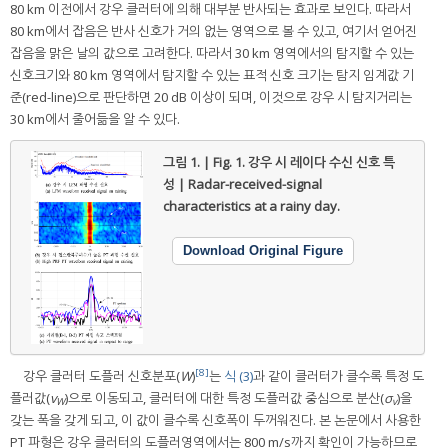
80 km 이전에서 강우 클러터에 의해 대부분 반사되는 효과로 보인다. 따라서
80 km에서 잡음은 반사 신호가 거의 없는 영역으로 볼 수 있고, 여기서 얻어진
잡음을 맑은 날의 값으로 고려한다. 따라서 30 km 영역에서의 탐지할 수 있는
신호크기와 80 km 영역에서 탐지할 수 있는 표적 신호 크기는 탐지 임계값 기
준(red-line)으로 판단하면 20 dB 이상이 되며, 이것으로 강우 시 탐지거리는
30 km에서 줄어듦을 알 수 있다.
그림 1. | Fig. 1.
강우 시 레이다 수신 신호 특
성 | Radar-received-signal
characteristics at a rainy day.
Download Original Figure
[8]
강우 클러터 도플러 신호분포(
W
)
는
식 (3)
과 같이 클러터가 클수록 특정 도
플러값(
v
)으로 이동되고, 클러터에 대한 특정 도플러값 중심으로 분산(
σ
)을
W
v
갖는 폭을 갖게 되고, 이 값이 클수록 신호폭이 두꺼워진다. 본 논문에서 사용한
PT 파형은 강우 클러터의 도플러영역에서는 800 m/s까지 확인이 가능하므로