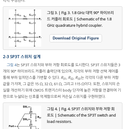
각각 구성된다.
그림 3. | Fig. 3.
1.8 GHz 대역 90° 하이브리
드 커플러 회로도 | Schematic of the 1.8
GHz quadrature hybrid coupler.
Download Original Figure
2-3 SP3T 스위치 설계
그림 4
는 SP3T 스위치와 부하 저항 회로도를 도시한다. SP3T 스위치들은 3
개의 90° 하이브리드 커플러 출력단에 있으며, 각각의 부하 저항 선택 제어를
통해 부하 임피던스를 가변할 수 있다.
R
,
R
,
R
는 각각의 다른 부하 저항
S
1
S
2
S
3
값을 가지며, 그 값은 15 Ω, 32 Ω, 61 Ω, 그리고 115 Ω이다. 또한, 스위치의 손
실을 개선하기 위해 CMOS 트랜지스터 body 단자에 높은 저항을 연결하여 기
판으로 누설되는 신호를 억제함으로써 저손실 스위치를 구현하였다.
그림 4. | Fig. 4.
SP3T 스위치와 부하 저항 회
로도 | Schematic of the SP3T switch and
load resistors.