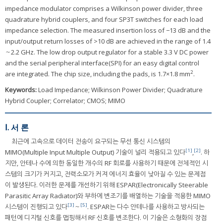
impedance modulator comprises a Wilkinson power divider, three
quadrature hybrid couplers, and four SP3T switches for each load
impedance selection. The measured insertion loss of −13 dB and the
input/output return losses of >10 dB are achieved in the range of 1.4
～2.2 GHz. The low drop output regulator for a stable 3.3 V DC power
and the serial peripheral interface(SPI) for an easy digital control
2
are integrated. The chip size, including the pads, is 1.7×1.8 mm
.
Keywords:
Load Impedance; Wilkinson Power Divider; Quadrature
Hybrid Coupler; Correlator; CMOS; MIMO
Ⅰ. 서 론
최근에 고속으로 데이터 전송이 요구되는 무선 통신 시스템의
[1]
[2]
MIMO(Multiple Input Multiple Output) 기술이 널리 적용되고 있다
,
. 하
지만, 안테나 수에 의한 동일한 개수의 RF 회로를 사용하기 때문에 전체적인 시
스템의 크기가 커지고, 전력소모가 커져 에너지 효율이 낮아질 수 있는 문제점
이 발생된다. 이러한 문제를 개선하기 위해 ESPAR(Electronically Steerable
Parasitic Array Radiator)와 부하에 변조기를 배열하는 기술을 적용한 MIMO
[3]
[5]
시스템이 진행되고 있다
～
. ESPAR는 다수 안테나를 사용하고 방사되는
패턴에 디지털 신호를 맵핑해서 RF 신호를 변조한다. 이 기술은 소형화의 장점