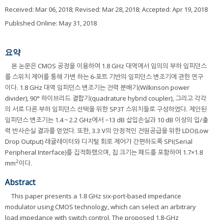
Received:
Mar 06, 2018
; Revised:
Mar 28, 2018
; Accepted:
Apr 19, 2018
Published Online: May 31, 2018
요약
본 논문은 CMOS 공정을 이용하여 1.8 GHz 대역에서 임의의 부하 임피던스
를 스위치 제어를 통해 가변 하는 6-포트 기반의 임피던스 변조기에 관한 연구
이다. 1.8 GHz 대역 임피던스 변조기는 전력 분배기(Wilkinson power
divider), 90° 하이브리드 결합기(quadrature hybrid coupler), 그리고 각각
의 서로 다른 부하 임피던스 선택을 위한 SP3T 스위치들로 구성하였다. 제안된
임피던스 변조기는 1.4～2.2 GHz에서 −13 dB 삽입손실과 10 dB 이상의 입/출
력 반사손실 결과를 얻었다. 또한, 3.3 V의 안정적인 전원공급을 위한 LDO(Low
Drop Output) 레귤레이터와 디지털 회로 제어가 간편하도록 SPI(Serial
Peripheral Interface)를 집적화했으며, 칩 크기는 패드를 포함하여 1.7×1.8
2
mm
이다.
Abstract
This paper presents a 1.8 GHz six-port-based impedance
modulator using CMOS technology, which can select an arbitrary
load impedance with switch control. The proposed 1.8-GHz