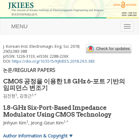
MENU
T
o
g
g
J. Korean Inst. Electromagn. Eng. Sci.
2018
;
l
29
(
5
):
383
-
388
e
pISSN: 1226-3133, eISSN: 2288-226X
n
DOI:
https://doi.org/10.5515/KJKIEES.2018.29.5.383
a
논문/REGULAR PAPERS
v
i
CMOS 공정을 이용한 1.8 GHz 6-포트 기반의
g
임피던스 변조기
a
t
1
1
,
*
김진현
,
김정근
i
o
1.8-GHz Six-Port-Based Impedance
n
Modulator Using CMOS Technology
1
1
,
*
Jinhyun Kim
,
Jeong-Geun Kim
Author Information & Copyright
▼