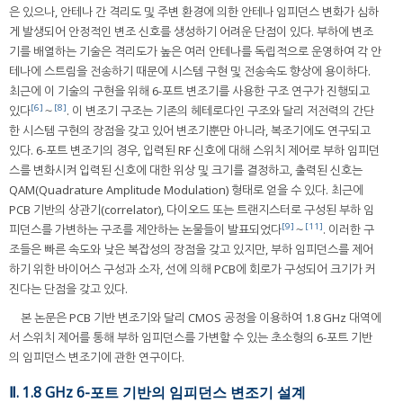
은 있으나, 안테나 간 격리도 및 주변 환경에 의한 안테나 임피던스 변화가 심하
게 발생되어 안정적인 변조 신호를 생성하기 어려운 단점이 있다. 부하에 변조
기를 배열하는 기술은 격리도가 높은 여러 안테나를 독립적으로 운영하여 각 안
테나에 스트림을 전송하기 때문에 시스템 구현 및 전송속도 향상에 용이하다.
최근에 이 기술의 구현을 위해 6-포트 변조기를 사용한 구조 연구가 진행되고
[6]
[8]
있다
～
. 이 변조기 구조는 기존의 헤테로다인 구조와 달리 저전력의 간단
한 시스템 구현의 장점을 갖고 있어 변조기뿐만 아니라, 복조기에도 연구되고
있다. 6-포트 변조기의 경우, 입력된 RF 신호에 대해 스위치 제어로 부하 임피던
스를 변화시켜 입력된 신호에 대한 위상 및 크기를 결정하고, 출력된 신호는
QAM(Quadrature Amplitude Modulation) 형태로 얻을 수 있다. 최근에
PCB 기반의 상관기(correlator), 다이오드 또는 트랜지스터로 구성된 부하 임
[9]
[11]
피던스를 가변하는 구조를 제안하는 논물들이 발표되었다
～
. 이러한 구
조들은 빠른 속도와 낮은 복잡성의 장점을 갖고 있지만, 부하 임피던스를 제어
하기 위한 바이어스 구성과 소자, 선에 의해 PCB에 회로가 구성되어 크기가 커
진다는 단점을 갖고 있다.
본 논문은 PCB 기반 변조기와 달리 CMOS 공정을 이용하여 1.8 GHz 대역에
서 스위치 제어를 통해 부하 임피던스를 가변할 수 있는 초소형의 6-포트 기반
의 임피던스 변조기에 관한 연구이다.
Ⅱ. 1.8 GHz 6-포트 기반의 임피던스 변조기 설계