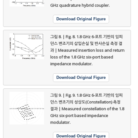
GHz quadrature hybrid coupler.
Download Original Figure
그림 8. | Fig. 8.
1.8 GHz 6-포트 기반의 임피
던스 변조기의 삽입손실 및 반사손실 측정 결
과 | Measured insertion loss and return
loss of the 1.8 GHz six-port based
impedance modulator.
Download Original Figure
그림 9. | Fig. 9.
1.8 GHz 6-포트 기반의 임피
던스 변조기의 성상도(Constellation) 측정
결과 | Measured constellation of the 1.8
GHz six-port based impedance
modulator.
Download Original Figure