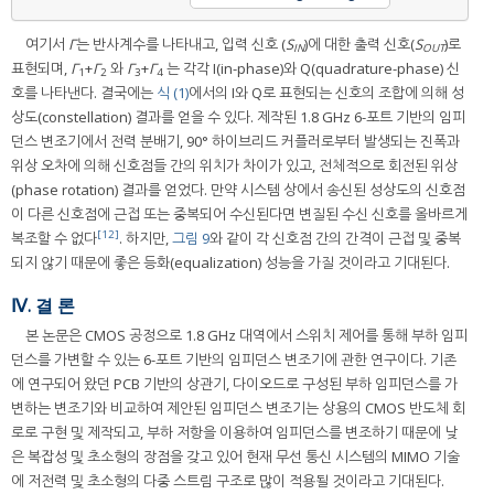
여기서
Γ
는 반사계수를 나타내고, 입력 신호 (
S
)에 대한 출력 신호(
S
)로
IN
OUT
표현되며,
Γ
+
Γ
와
Γ
+
Γ
는 각각 I(in-phase)와 Q(quadrature-phase) 신
1
2
3
4
호를 나타낸다. 결국에는
식 (1)
에서의 I와 Q로 표현되는 신호의 조합에 의해 성
상도(constellation) 결과를 얻을 수 있다. 제작된 1.8 GHz 6-포트 기반의 임피
던스 변조기에서 전력 분배기, 90° 하이브리드 커플러로부터 발생되는 진폭과
위상 오차에 의해 신호점들 간의 위치가 차이가 있고, 전체적으로 회전된 위상
(phase rotation) 결과를 얻었다. 만약 시스템 상에서 송신된 성상도의 신호점
이 다른 신호점에 근접 또는 중복되어 수신된다면 변질된 수신 신호를 올바르게
[12]
복조할 수 없다
. 하지만,
그림 9
와 같이 각 신호점 간의 간격이 근접 및 중복
되지 않기 때문에 좋은 등화(equalization) 성능을 가질 것이라고 기대된다.
Ⅳ. 결 론
본 논문은 CMOS 공정으로 1.8 GHz 대역에서 스위치 제어를 통해 부하 임피
던스를 가변할 수 있는 6-포트 기반의 임피던스 변조기에 관한 연구이다. 기존
에 연구되어 왔던 PCB 기반의 상관기, 다이오드로 구성된 부하 임피던스를 가
변하는 변조기와 비교하여 제안된 임피던스 변조기는 상용의 CMOS 반도체 회
로로 구현 및 제작되고, 부하 저항을 이용하여 임피던스를 변조하기 때문에 낮
은 복잡성 및 초소형의 장점을 갖고 있어 현재 무선 통신 시스템의 MIMO 기술
에 저전력 및 초소형의 다중 스트림 구조로 많이 적용될 것이라고 기대된다.