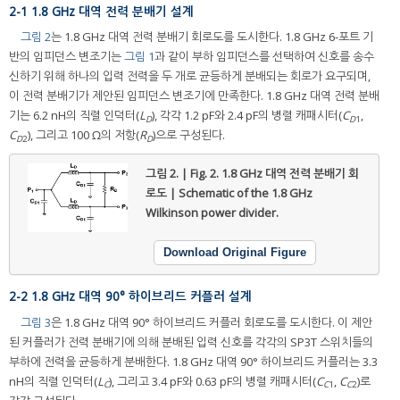
2-1 1.8 GHz 대역 전력 분배기 설계
그림 2
는 1.8 GHz 대역 전력 분배기 회로도를 도시한다. 1.8 GHz 6-포트 기
반의 임피던스 변조기는
그림 1
과 같이 부하 임피던스를 선택하여 신호를 송수
신하기 위해 하나의 입력 전력을 두 개로 균등하게 분배되는 회로가 요구되며,
이 전력 분배기가 제안된 임피던스 변조기에 만족한다. 1.8 GHz 대역 전력 분배
기는 6.2 nH의 직렬 인덕터(
L
), 각각 1.2 pF와 2.4 pF의 병렬 캐패시터(
C
,
D
D
1
C
), 그리고 100 Ω의 저항(
R
)으로 구성된다.
D
2
D
그림 2. | Fig. 2.
1.8 GHz 대역 전력 분배기 회
로도 | Schematic of the 1.8 GHz
Wilkinson power divider.
Download Original Figure
2-2 1.8 GHz 대역 90° 하이브리드 커플러 설계
그림 3
은 1.8 GHz 대역 90° 하이브리드 커플러 회로도를 도시한다. 이 제안
된 커플러가 전력 분배기에 의해 분배된 입력 신호를 각각의 SP3T 스위치들의
부하에 전력을 균등하게 분배한다. 1.8 GHz 대역 90° 하이브리드 커플러는 3.3
nH의 직렬 인덕터(
L
), 그리고 3.4 pF와 0.63 pF의 병렬 캐패시터(
C
,
C
)로
C
C
1
C
2