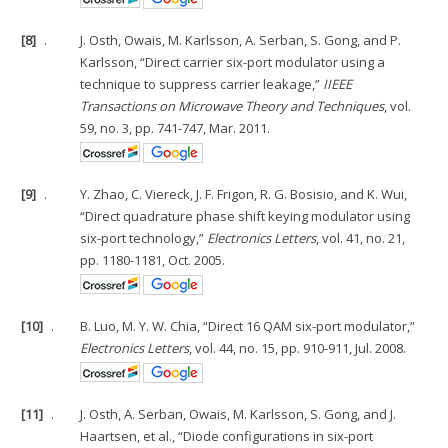
[8]
.
J. Osth, Owais, M. Karlsson, A. Serban, S. Gong, and P.
Karlsson, “Direct carrier six-port modulator using a
technique to suppress carrier leakage,”
IIEEE
Transactions on Microwave Theory and Techniques
, vol.
59, no. 3, pp. 741-747, Mar. 2011.
[9]
.
Y. Zhao, C. Viereck, J. F. Frigon, R. G. Bosisio, and K. Wui,
“Direct quadrature phase shift keying modulator using
six-port technology,”
Electronics Letters
, vol. 41, no. 21,
pp. 1180-1181, Oct. 2005.
[10]
.
B. Luo, M. Y. W. Chia, “Direct 16 QAM six-port modulator,”
Electronics Letters
, vol. 44, no. 15, pp. 910-911, Jul. 2008.
[11]
.
J. Osth, A. Serban, Owais, M. Karlsson, S. Gong, and J.
Haartsen, et al., “Diode configurations in six-port