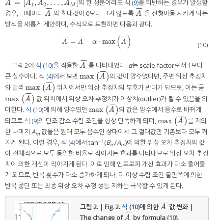
=
[
,
,
…
,
]
의 한 성분이라도
식 (9)
를 위반하는 경우가 발생할
A
¯
=
[
A
1
,
A
2
,
…
,
A
M
]
A
A
A
A
1
2
M
¯
¯
¯
¯
¯
¯
경우, 그때마다
의 최대값이 0보다 크지 않도록
을 선형이동 시키게 되는
A
¯
A
¯
A
A
방식을 새롭게 제안하며, 수식으로 표현하면 다음과 같다.
(
)
¯
¯
¯
¯
¯
¯
¯
¯
¯
=
−
⋅
max
A
¯
=
A
¯
−
α
⋅
max
A
¯
A
A
α
A
(10)
¯
¯
¯
그림 2
에
식 (10)
을 적용한
를 나타내었다.
α
는 scale factor로서 1보다
A
¯
A
¯
¯
¯
max
큰 상수이다.
식 (4)
에서 보면
(
)
의 값이 양수였다면, 주변 위상 추정치
max
(
A
¯
)
A
¯
¯
¯
max
와 달리
(
)
위치에서만 위상 추정치의 부호가 반대가 되므로, 이는 곧
max
(
A
¯
)
A
¯
¯
¯
max
(
)
값 위치에서 위상 오차 추정치가 이상치(outlier)가 될 수 있음을 의
max
(
A
¯
)
A
¯
¯
¯
max
미한다.
식 (10)
에 의해 양수였던
(
)
의 값은 양수에서 음수로 바뀌게
max
(
A
¯
)
A
¯
¯
¯
max
되므로
식 (9)
의 단조 감소 수렴 조건을 항상 만족하게 되며,
(
)
를 제외
max
(
A
¯
)
A
한 나머지
A
값들은 원래 모두 음수인 상태에서 그 절대값만 기존보다 모두 커
m
−1
지게 된다. 이럴 경우,
식 (4)
에서 tan
(
B
/
A
)에 의한 위상 오차 추정치의 값
m
m
이 전체적으로 모두 동일한 비율로 작아지는 효과를 나타내므로 위상 오차 추정
치에 의한 개선이 작아지게 된다. 이로 인해 엔트로피 개선 효과가 다소 줄어들
게 되므로, 반복 횟수가 다소 증가하게 되나, 더 이상 수렴 조건 불만족에 의한
반복 중단 또는 최종 위상 오차 추정 성능 저하는 극복할 수 있게 된다.
¯
¯
¯
그림 2. | Fig. 2.
식 (10)
에 의한
값 변화 |
A
¯
A
¯
¯
¯
The change of
by formula
(10)
.
A
¯
A