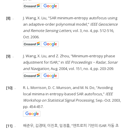
[8]
.
J. Wang, X. Liu, “SAR minimum-entropy autofocus using
an adaptive-order polynomial model,”
IEEE Geoscience
and Remote Sensing Letters
, vol. 3, no. 4, pp. 512-516,
Oct. 2006.
[9]
.
J. Wang, X. Liu, and Z. Zhou, “Minimum-entropy phase
adjustment for ISAR,” in
IEE Proceedings − Radar, Sonar
and Navigation
, Aug. 2004, vol. 151, no. 4, pp. 203-209.
[10]
.
R. L. Morrison, D. C. Munson, and M. N. Do, “Avoiding
local minima in entropy-based SAR autofocus,”
IEEE
Workshop on Statistical Signal Processing
, Sep.-Oct. 2003,
pp. 454-457.
[11]
.
배준우, 김경태, 이진호, 임정흠, “엔트로피 기반의 ISAR 자동 초