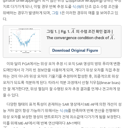
(phase unwrapping)이 되지 않은 위상 겹침(phase wrapping) 상태인 추정
치로 다가가게 되나, 이럴 경우 반복 추정 도중
식 (9)
의 단조 감소 수렴 조건을
위배하는 경우가 발생하게 되며,
그림 1
은 이러한 경우의 예를 잘 보여주고 있
다.
¯
¯
¯
그림 1. | Fig. 1.
의 수렴 조건 확인 결과 |
A
¯
A
¯
¯
¯
The convergence condition check of
.
A
¯
A
Download Original Figure
이와 달리 PGA에서는 위상 오차 추정 시 오직 SAR 영상의 방위 푸리에 변환
도메인에서 각 거리 빈 정보만을 사용하게 되며, 게다가 위상 오차를 직접 추정
하는 것이 아니라 위상 오차의 기울기를 추정하여 합성한 후, 최종적으로 위상
오차가 되도록 적분하게 된다. 따라서 적분 과정에서 선형 치우침(linear bias)
만 잘 제거한다면, 위상 펼침이 잘 수행된 오차 추정 결과를 언제나 견고하게 얻
을 수 있다.
다양한 형태의 표적 특성이 존재하는 SAR 영상에서 ME-AF에 의한 개선이 성
능 저하 없이 항상 가능하기 위해서는
식 (9)
를 만족하며 반복 연산을 진행해야
위상 오차를 보상한 영상의 엔트로피가 전체 최소값에 다가가게 됨을 보장한다.
이를 위해 ME-AF에서 매 반복 연산때마다
M
×1벡터
¯
¯
¯