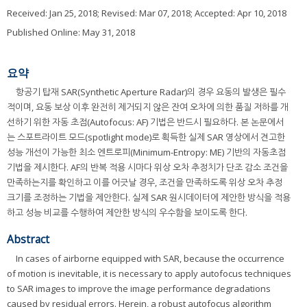
Received:
Jan 25, 2018
; Revised:
Mar 07, 2018
; Accepted:
Apr 10, 2018
Published Online: May 31, 2018
요약
항공기 탑재 SAR(Synthetic Aperture Radar)의 경우 요동의 발생은 필수
적이며, 요동 보상 이후 완전히 제거되지 않은 잔여 오차에 의한 품질 저하를 개
선하기 위한 자동 초점(Autofocus: AF) 기법은 반드시 필요하다. 본 논문에서
는 스포트라이트 모드(spotlight mode)로 획득한 실제 SAR 영상에서 견고한
성능 개선이 가능한 최소 엔트로피(Minimum-Entropy: ME) 기반의 자동초점
기법을 제시한다. AF의 반복 적용 시마다 위상 오차 추정치가 단조 감소 조건을
만족하는지를 확인하고 이를 어긋날 경우, 조건을 만족하도록 위상 오차 추정
크기를 조정하는 기법을 제안한다. 실제 SAR 원시데이터에 제안한 방식을 적용
하고 성능 비교를 수행하여 제안한 방식의 우수함을 보이도록 한다.
Abstract
In cases of airborne equipped with SAR, because the occurrence
of motion is inevitable, it is necessary to apply autofocus techniques
to SAR images to improve the image performance degradations
caused by residual errors. Herein, a robust autofocus algorithm