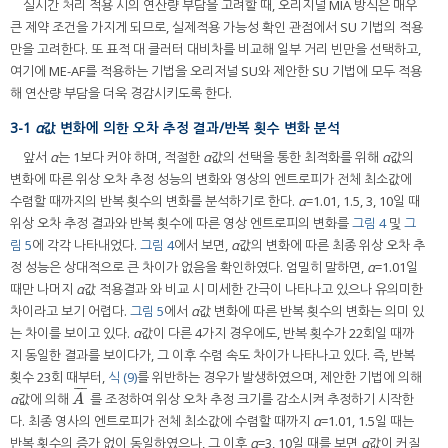
실시간 처리 적용 시의 연산량 부담을 고려할 때, 오리지널 MIA 방식은 매우
큰 제약 조건을 가지게 되므로, 실제적용 가능성 확인 관점에서 SU 기법의 적용
만을 고려한다. 또 표적 대 클러터 대비차를 비교해 일부 거리 빈만을 선택하고,
여기에 ME-AF를 적용하는 기법을 오리저널 SU와 제안한 SU 기법에 모두 적용
해 연산량 부담을 더욱 경감시키도록 한다.
3-1
α
값 변화에 의한 오차 추정 결과/반복 횟수 변화 분석
앞서
α
는 1보다 커야 하며, 적절한
α
값의 선택을 통한 최적화를 위해
α
값의
변화에 따른 위상 오차 추정 성능의 변화와 영상의 엔트로피가 전체 최소값에
수렴할 때까지의 반복 횟수의 변화를 분석하기로 한다.
α
=1.01, 1.5, 3, 10일 때
위상 오차 추정 결과와 반복 횟수에 따른 영상 엔트로피의 변화를
그림 4
및
그
림 5
에 각각 나타내었다.
그림 4
에서 보면,
α
값의 변화에 따른 최종 위상 오차 추
정 성능은 상대적으로 큰 차이가 없음을 확인하였다. 엄밀히 말하면,
α
=1.01일
때만 나머지
α
값 적용결과 와 비교 시 미세한 간극이 나타나고 있으나 유의미한
차이라고 보기 어렵다.
그림 5
에서
α
값 변화에 따른 반복 횟수의 변화는 의미 있
는 차이를 보이고 있다.
α
값이 다른 4가지 경우에도, 반복 횟수가 22회일 때까
지 동일한 결과를 보이다가, 그 이후 수렴 속도 차이가 나타나고 있다. 즉, 반복
횟수 23회 때부터,
식 (9)
를 위반하는 경우가 발생하였으며, 제안한 기법에 의해
¯
¯
¯
α
값에 의해
를 조정하여 위상 오차 추정 크기를 감소시켜 추정하기 시작한
A
¯
A
다. 최종 영사의 엔트로피가 전체 최소값에 수렴할 때까지
α
=1.01, 1.5일 때는
반복 횟수의 증가 없이 동일하였으나, 그 이후
α
=3, 10일 때를 보면
α
값이 커질