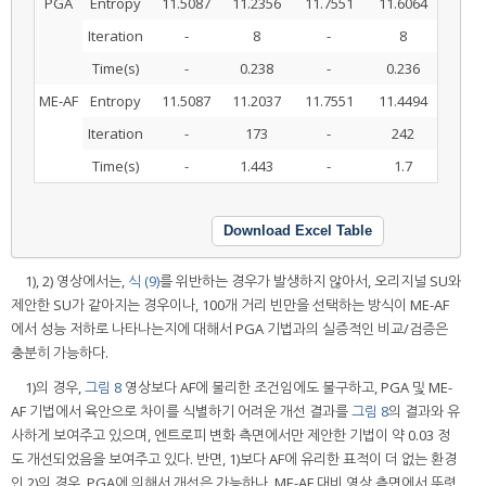
PGA
Entropy
11.5087
11.2356
11.7551
11.6064
Iteration
-
8
-
8
Time(s)
-
0.238
-
0.236
ME-AF
Entropy
11.5087
11.2037
11.7551
11.4494
Iteration
-
173
-
242
Time(s)
-
1.443
-
1.7
Download Excel Table
1), 2) 영상에서는,
식 (9)
를 위반하는 경우가 발생하지 않아서, 오리지널 SU와
제안한 SU가 같아지는 경우이나, 100개 거리 빈만을 선택하는 방식이 ME-AF
에서 성능 저하로 나타나는지에 대해서 PGA 기법과의 실증적인 비교/검증은
충분히 가능하다.
1)의 경우,
그림 8
영상보다 AF에 불리한 조건임에도 불구하고, PGA 및 ME-
AF 기법에서 육안으로 차이를 식별하기 어려운 개선 결과를
그림 8
의 결과와 유
사하게 보여주고 있으며, 엔트로피 변화 측면에서만 제안한 기법이 약 0.03 정
도 개선되었음을 보여주고 있다. 반면, 1)보다 AF에 유리한 표적이 더 없는 환경
인 2)의 경우, PGA에 의해서 개선은 가능하나, ME-AF 대비 영상 측면에서 뚜렷