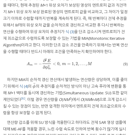
을 때마다, 현재 추정된
M
×1 위상 오차가 보상된 영상의 엔트로피 값과 직전까
지
M
×1 위상 오차 보상 완료된 영상의 엔트로피 값을 비교하고, 그 차이가 일정
크기 이하로 수렴할 때까지 반복을 계속하게 된다. 즉, 매 반복마다 전체 추정을
위해서
M
개의 위상 오차 값을 순차적으로 갱신하고 비교한 후 다시 반복하는
연산을 수행하여 위상 오차의 추정치가
식 (3)
을 단조 감소시켜 엔트로피가 전
체 최소값으로 수렴하도록 보장할 수 있는 기법을 MIA(Monotonic Iterative
Algorithm)이라고 한다. 이러한 단조 감소 조건을 만족하기 위해서는 반복 연산
을 수행할 때마다 반드시 아래의 조건을 만족하는지 확인하여야 한다.
2
∂
E
=
−
<
0
,
=
1
,
2
,
…
,
A
m
=
−
∂
2
E
∂
ϕ
m
2
<
0
,
m
=
1
,
2
,
…
,
M
(9)
A
m
M
m
2
∂
ϕ
m
하지만 MIA의 순차적 갱신 연산에서 발생하는 연산량은 상당하며, 이를 줄이
¯
기 위해서
식 (4)
의
의 추정치를 순차적인 방식이 아닌 고속 푸리에 변환을 통
ϕ
¯
ϕ
해
M
×1 벡터를 동시에 갱신하는 기법(Simultaneous Update: SU) 또한 같이
[6]
2
제안되었다
. 이럴 경우 연산량을
O
(
NM
)에서
O
(
NM
ln
M
)으로 크게 감소시
킬 수 있는 장점이 있는, 반면 엄격한 의미에서 엔트로피 전체 최소값으로의 수
렴을 항상 보장할 수 없게 된다.
연산량 감소를 위해 SU 방식을 적용한다고 하더라도 전체 SAR 영상 샘플에
대해 ME-AF를 적용할 경우, 느린 수렴 속도로 인하여 반복 횟수가 많기에 실시