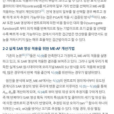
간 처리용으로 적용하기에 여전히 부담이 크다고 할 수 있다. 강한 표적 신호와
클러터의 대비차(contrast)를 비교하여 일부 거리 빈만을 선택하고 ME-AF를
[7]
적용하는 개념이 제안되었다
. 전체 영상의 일부를 잘 선택할 경우 빠르고 정
[4]
확 하게 오차 추정이 가능하다는 점은 PGA에 적용 시 검증된 방식
이다. ME-
AF 또한 SAR 영상에서 엔트로피에 의한 비용 함수인 대리 함수(surrogate
function)로 부터 최적 해를 반복적으로 찾는 기법이므로 초기 값을 잘 선택할
수록 빠르게 수렴 가능하다는 점에서 이러한 접근법은 연산량을 줄이면서도 성
능을 저하시키지 않는 매우 효율적인 접근법이라고 할 수 있다.
2-2 실제 SAR 영상 적용을 위한 ME-AF 개선기법
[6]
[7]
기존의 논문
,
들은
식 (9)
를 만족한다고 가정하고, ME-AF의 적용을 설명
하고 있고, 또 SAR 영상에 적용한 결과를 보여주고 있다. 그러나 실제 우리가 획
득한 실제 SAR 원시데이터에 오리지널 MIA와 SU 방식을 모두 적용해 보았을
때, 많은 경우에서 반복 적용 중간에
식 (9)
를 위반하는 경우가 발생하였다.
원인을 분석해 보면, ME-AF에서는
식 (2)
의 엔트로피 정의에서부터 유도된
관계식과 SAR 영상의 방위 푸리에 변환 값으로 이루어진
식 (5)
～
식 (6)
을 통해
A
,
B
를 계산하게 되며,
식 (4)
로 부터 방위 위상 오차 추정치를 구하게 된다.
m
m
즉 매 반복마다 SAR 영상 획득 지역의 특성(표적 및 클러터의 세기 및 위상 등)
−1
에 의한 엔트로피 관계식이 반영되며, 추정된 위상 오차가 tan
함수의 하나의
치역인 [−
π
/2,
π
/2)을 벗어난 크기로 추정될 수 있다. 이럴 경우, 위상 펼침