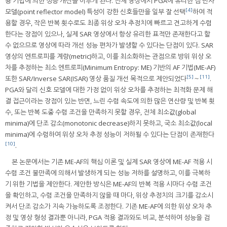
용 기법에 의한 성능 개선을 이루게 된다. 전체 영상에서 PGA에 유리한 점 반사
[4]
모델(point reflector model) 특성이 강한 신호들만을 일부 잘 선택
하여 적
용할 경우, 작은 반복 횟수로도 최종 위상 오차 추정치에 빠르고 견고하게 수렴
한다는 장점이 있으나, 실제 SAR 영상에서 항상 유리한 표적만 존재한다고 할
수 없으므로 영상에 따라 개선 성능 편차가 발생할 수 있다는 단점이 있다. SAR
영상의 엔트로피를 계량(metric)하고, 이를 최소화하는 관점으로 방위 위상 오
차를 추정하는 최소 엔트로피(Minimum Entropy: ME) 기반의 AF 기법(ME-AF)
[5]
[11]
또한 SAR/Inverse SAR(ISAR) 영상 품질 개선 목적으로 제안되었다
～
.
PGA와 달리 신호 모델에 대한 가정 없이 위상 오차를 추정하는 최적화 문제 해
결 접근이라는 장점이 있는 반면, 느린 수렴 속도에 의한 많은 연산량 및 반복 횟
수, 또는 반복 도중 수렴 조건을 만족하지 못할 경우, 전체 최소값(global
minima)에 단조 감소(monotonic decrease)하지 못하고, 국소 최소값(local
minima)에 수렴하여 위상 오차 추정 성능이 저하될 수 있다는 단점이 존재한다
[10]
.
본 논문에서는 기존 ME-AF의 핵심 이론 및 실제 SAR 영상에 ME-AF 적용 시
수렴 조건 불만족에 의해서 발생하게 되는 성능 저하를 설명하고, 이를 극복하
기 위한 기법을 제안한다. 제안한 방식은 ME-AF의 반복 적용 시마다 수렴 조건
을 확인하고, 수렴 조건을 만족하지 않을 때 마다, 위상 추정치의 크기를 감소시
켜서 단조 감소가 지속 가능하도록 조정한다. 기존 ME-AF에 의한 위상 오차 추
정 및 영상 형성 결과뿐 아니라, PGA 적용 결과와도 비교, 분석하여 성능을 검