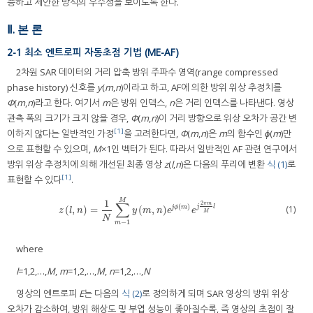
증하고 제안한 방식의 우수성을 보이도록 한다.
Ⅱ. 본 론
2-1 최소 엔트로피 자동초점 기법 (ME-AF)
2차원 SAR 데이터의 거리 압축 방위 주파수 영역(range compressed
phase history) 신호를
y
(
m
,
n
)이라고 하고, AF에 의한 방위 위상 추정치를
Φ
(
m
,
n
)라고 한다. 여기서
m
은 방위 인덱스,
n
은 거리 인덱스를 나타낸다. 영상
관측 폭의 크기가 크지 않을 경우,
Φ
(
m
,
n
)이 거리 방향으로 위상 오차가 공간 변
[1]
이하지 않다는 일반적인 가정
을 고려한다면,
Φ
(
m
,
n
)은
m
의 함수인
ϕ
(
m
)만
으로 표현할 수 있으며,
M
×1인 벡터가 된다. 따라서 일반적인 AF 관련 연구에서
방위 위상 추정치에 의해 개선된 최종 영상
z
(
l
,
n
)은 다음의 푸리에 변환
식 (1)
로
[1]
표현할 수 있다
.
M
1
∑
2
π
m
(
)
(1)
j
l
(
,
)
=
(
,
)
j
ϕ
m
z
l
,
n
=
1
N
∑
m
−
1
M
y
m
,
n
e
j
ϕ
m
e
j
2
π
m
M
l
z
l
n
y
m
n
e
e
M
N
−
1
m
where
l
=1,2,…,
M
,
m
=1,2,…,
M
,
n
=1,2,…,
N
영상의 엔트로피
E
는 다음의
식 (2)
로 정의하게 되며 SAR 영상의 방위 위상
오차가 감소하여, 방위 해상도 및 부엽 성능이 좋아질수록, 즉 영상의 초점이 잘