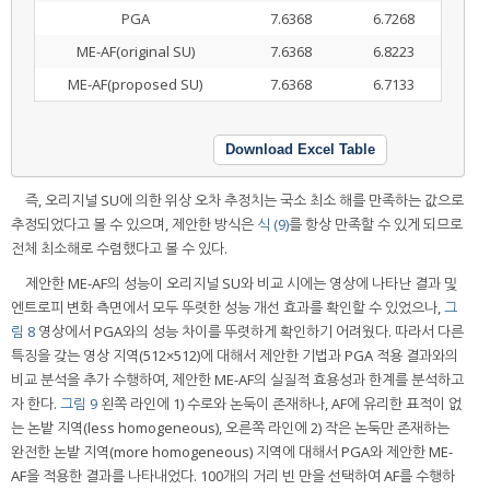
PGA
7.6368
6.7268
ME-AF(original SU)
7.6368
6.8223
ME-AF(proposed SU)
7.6368
6.7133
Download Excel Table
즉, 오리지널 SU에 의한 위상 오차 추정치는 국소 최소 해를 만족하는 값으로
추정되었다고 볼 수 있으며, 제안한 방식은
식 (9)
를 항상 만족할 수 있게 되므로
전체 최소해로 수렴했다고 볼 수 있다.
제안한 ME-AF의 성능이 오리지널 SU와 비교 시에는 영상에 나타난 결과 및
엔트로피 변화 측면에서 모두 뚜렷한 성능 개선 효과를 확인할 수 있었으나,
그
림 8
영상에서 PGA와의 성능 차이를 뚜렷하게 확인하기 어려웠다. 따라서 다른
특징을 갖는 영상 지역(512×512)에 대해서 제안한 기법과 PGA 적용 결과와의
비교 분석을 추가 수행하여, 제안한 ME-AF의 실질적 효용성과 한계를 분석하고
자 한다.
그림 9
왼쪽 라인에 1) 수로와 논둑이 존재하나, AF에 유리한 표적이 없
는 논밭 지역(less homogeneous), 오른쪽 라인에 2) 작은 논둑만 존재하는
완전한 논밭 지역(more homogeneous) 지역에 대해서 PGA와 제안한 ME-
AF을 적용한 결과를 나타내었다. 100개의 거리 빈 만을 선택하여 AF를 수행하