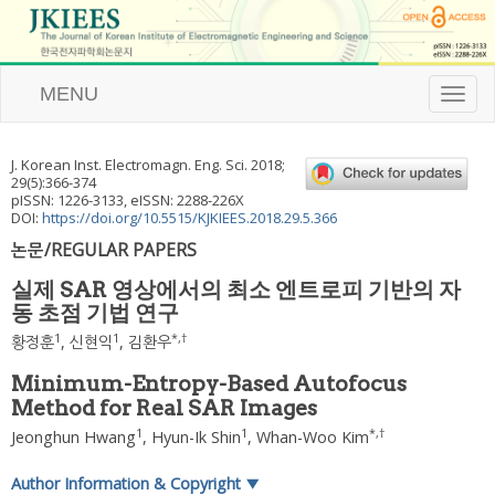
MENU
T
o
g
g
J. Korean Inst. Electromagn. Eng. Sci.
2018
;
l
29
(
5
):
366
-
374
e
pISSN: 1226-3133, eISSN: 2288-226X
n
DOI:
https://doi.org/10.5515/KJKIEES.2018.29.5.366
a
논문/REGULAR PAPERS
v
i
실제 SAR 영상에서의 최소 엔트로피 기반의 자
g
동 초점 기법 연구
a
t
1
1
*
,
†
황정훈
,
신현익
,
김환우
i
o
Minimum-Entropy-Based Autofocus
n
Method for Real SAR Images
1
1
*
,
†
Jeonghun Hwang
,
Hyun-Ik Shin
,
Whan-Woo Kim
Author Information & Copyright
▼