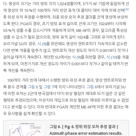
다. 영상의 크기는 거리 방위 각각 1,024샘플이며, 3가지 AF 기법에 동일하게 전
[4]
체 영상의 약 10 %인 100개의 거리 빈만 표적 대 클러터 대비 차에 의해 선택
후 위상 오차 추정을 수행하며, 최종 위상 오차 추정 결과를 전체 영상에 보상하
도록 한다. PGA의 경우, 초기 방위 표적 길이로 전체 크기인 1024부터 시작해
50 %씩 샘플 수를 감소시키며 적용하게 되며, ME-AF의 경우, 알고리즘 특성상
샘플 수 감소가 필요 없으므로, 방위 표적 길이 1024를 그대로 유지하게 된다.
오리지널 SU의 경우,
식 (9)
를 위반해도 영상의 엔트로피가 지속적으로 감소한
다면 반복 적용을 멈추지 않고, 엔트로피 개선 정도의 차이가 0.001보다 작거나
같아질 때까지 계속한다. 제안한 SU에서는
식 (9)
를 위반할 경우,
식 (10)
을 적용
하게 되며, 마찬가지로 개선 정도의 차이가 0.001보다 작거나 같아질 때까지 반
복 개선을 계속한다.
100개의 거리 빈에 대해서 수행한 방위 위상 추정 결과, 영상 엔트로피와 반
복 횟수 관계를
그림 6
및
그림 7
에 각각 나타내었다.
그림 6
에서 오리지널 SU
에 의한 오차는 2군데 변곡점에서 마치 위상 펼침이 제대로 되지 않은 것 같은
형태로 추정되었으며, 이상치의 개입으로 위상 펼침이 제대로 이루어질 수 없었
다고 분석할 수 있다. 이와 반대로 PGA와 제안한 ME-AF에 의한 추정 결과는 매
우 유사함을 쉽게 확인할 수 있다.
그림 6. | Fig. 6.
방위 위상 오차 추정 결과 |
Azimuth phase error estimation results.