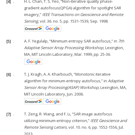
[4]
.
H. L. Chan, T. S. Yeo, “Non-iterative quality phase-
gradient autofocus(QPGA) algorithm for spotlight SAR
imagery,”
IEEE Transactions on Geoscience and Remote
Sensing
, vol. 36. no. 5, pp. 1531-1539, Sep. 1998.
[5]
.
A. F. Yegulalp, “Minimum entropy SAR autofocus,” in
7th
Adaptive Sensor Array Processing Workshop
, Lexington,
MA, MIT Lincoln Laboratory, Mar. 1999, pp. 25-36.
[6]
.
T. J. Kragh, A. A. Kharbouch, “Monotonic iterative
algorithm for minimum-entropy autofocus,” in
Adaptive
Sensor Array Processing(ASAP) Workshop
, Lexington, MA,
MIT Lincoln Laboratory, Jun. 2006.
[7]
.
T. Zeng, R. Wang, and F. Li, “SAR image autofocus
utilizing minimum-entropy criterion,”
IEEE Geoscience and
Remote Sensing Letters
, vol. 10. no. 6, pp. 1552-1556, Jul.
2013.