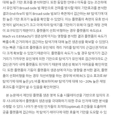
대해 높은 기만 효과를 분석하였다. 또한 동일한 안테나 이득을 갖는 조건하에
서 유인체가 Broad-side 빔 패턴으로 전파를 방사할 때의 기만효과를 분석한
결과 End-fire의 빔이 Broad-side 빔보다 측면에서 접근하는 RF 탐색기에 대
한 높은 기만 효과가 높음을 확인할 수 있었다. 이는 플랫폼의 측면의 유효 반사
면적이 넓어 RCS가 크고 이에 따라 탐색기를 기만하기 위해 더 많은 재밍 전력
이 요구되었기 때문이다. 플랫폼이 선회 비행하는 경우 플랫폼의 속도(0.4
Mach vs 0.8 Mach)가 생존성에 미치는 영향을 분석한 결과 플랫폼의 속도가
빠를수록 근거리에서 접근하는 탐색기에 대해 높은 생존성을 확보할 수 있었다.
이는 빠른 기동으로 플랫폼과 유인체의 격리 거리를 탐색기의 근접신관거리보
다 크게 확보할 수 있었기 때문이다. 플랫폼의 속도가 느릴 경우 탐색기가 접근
거리가 가까우면 유인체에 의한 기만으로 탐색기가 유인체로 접근하더라도 근
접신관거리 내에 플랫폼도 위치하기 때문에 생존성 확보가 어려움을 확인하였
다. 또한 플랫폼의 기동이 플랫폼의 생존성에 미치는 영향을 분석한 결과, 플랫
폼이 선회비행을 하는 경우 직선비행을 하는 경우에 비해 RCS 감소 효과로 RF
탐색기에 대해 높은 J/S 비를 확보하여 RF 탐색기에 대해 10～20% 높은 재밍
효과도를 이끌어 낼 수 있음을 확인하였다.
본 논문에서 제안된 플랫폼 생존 영역 도출 시뮬레이션을 기반으로 임의의 조
우 시나리오에서 플랫폼의 생존성을 극대화하기 위한 주요 인자에 대한 분석을
수행할 수 있다. 나아가 분석된 인자들의 최적의(optimal) 조건들을 도출하여
공중 플랫폼에 접근하는 적 탐색기 레이다에 대한 효율적 기만을 도모할 수 있