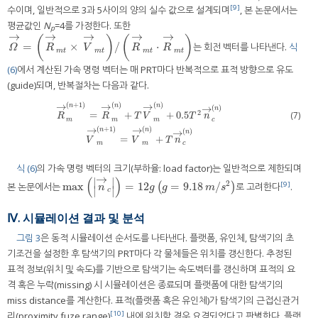
[9]
수이며, 일반적으로 3과 5사이의 양의 실수 값으로 설계되며
, 본 논문에서는
평균값인
N
=4를 가정한다. 또한
p
→
→
→
→
→
(
)
(
)
=
×
/
⋅
는 회전 벡터를 나타낸다.
식
Ω
→
=
R
→
m
t
×
V
→
m
t
/
R
→
m
t
·
R
→
m
t
Ω
R
V
R
R
m
t
m
t
m
t
m
t
(6)
에서 계산된 가속 명령 벡터는 매 PRT마다 반복적으로 표적 방향으로 유도
(guide)되며, 반복절차는 다음과 같다.
→
→
→
(
+
1
)
(
)
(
)
n
n
n
→
(
)
n
2
(7)
=
+
+
0.5
R
R
T
V
T
n
m
m
m
c
R
→
m
n
+
1
=
R
→
m
n
+
T
V
→
m
n
+
0.5
T
2
n
→
c
n
V
→
m
n
+
1
=
V
→
m
n
+
T
n
→
c
n
→
→
(
+
1
)
(
)
n
n
→
(
)
n
=
+
V
V
T
n
m
m
c
식 (6)
의 가속 명령 벡터의 크기(부하율: load factor)는 일반적으로 제한되며
→
(
)
∣
∣
2
max
=
12
=
9.18
/
[9]
본 논문에서는
(
)
로 고려한다
.
max
n
→
c
=
12
g
g
=
9.18
m
/
s
2
n
g
g
m
s
∣
∣
c
Ⅳ. 시뮬레이션 결과 및 분석
그림 3
은 동적 시뮬레이션 순서도를 나타낸다. 플랫폼, 유인체, 탐색기의 초
기조건을 설정한 후 탐색기의 PRT마다 각 물체들은 위치를 갱신한다. 추정된
표적 정보(위치 및 속도)를 기반으로 탐색기는 속도벡터를 갱신하며 표적의 요
격 혹은 누락(missing) 시 시뮬레이션은 종료되며 플랫폼에 대한 탐색기의
miss distance를 계산한다. 표적(플랫폼 혹은 유인체)가 탐색기의 근접신관거
[10]
리(proximity fuze range)
내에 위치할 경우 요격되었다고 판별한다. 플랫