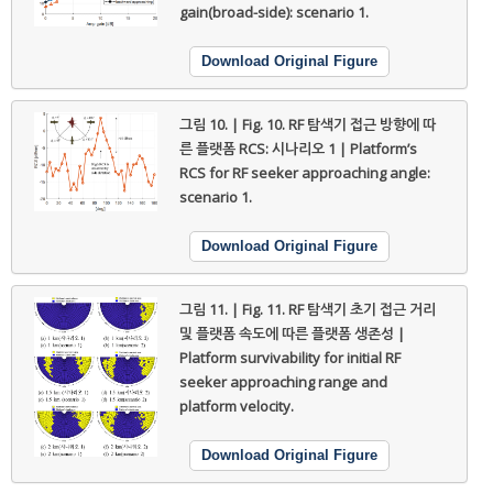
gain(broad-side): scenario 1.
Download Original Figure
그림 10. | Fig. 10.
RF 탐색기 접근 방향에 따
른 플랫폼 RCS: 시나리오 1 | Platform’s
RCS for RF seeker approaching angle:
scenario 1.
Download Original Figure
그림 11. | Fig. 11.
RF 탐색기 초기 접근 거리
및 플랫폼 속도에 따른 플랫폼 생존성 |
Platform survivability for initial RF
seeker approaching range and
platform velocity.
Download Original Figure