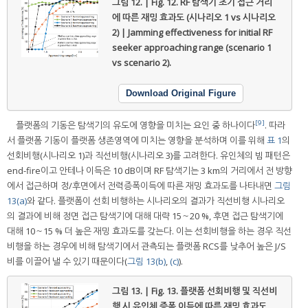
그림 12. | Fig. 12.
RF 탐색기 초기 접근 거리
에 따른 재밍 효과도 (시나리오 1 vs 시나리오
2) | Jamming effectiveness for initial RF
seeker approaching range (scenario 1
vs scenario 2).
Download Original Figure
[9]
플랫폼의 기동은 탐색기의 유도에 영향을 미치는 요인 중 하나이다
. 따라
서 플랫폼 기동이 플랫폼 생존영역에 미치는 영향을 분석하며 이를 위해
표 1
의
선회비행(시나리오 1)과 직선비행(시나리오 3)를 고려한다. 유인체의 빔 패턴은
end-fire이고 안테나 이득은 10 dB이며 RF 탐색기는 3 km의 거리에서 전 방향
에서 접근하며 정/후면에서 전력증폭이득에 따른 재밍 효과도를 나타내면
그림
13(a)
와 같다. 플랫폼이 선회 비행하는 시나리오의 결과가 직선비행 시나리오
의 결과에 비해 정면 접근 탐색기에 대해 대략 15～20 %, 후면 접근 탐색기에
대해 10～15 % 더 높은 재밍 효과도를 갖는다. 이는 선회비행을 하는 경우 직선
비행을 하는 경우에 비해 탐색기에서 관측되는 플랫폼 RCS를 낮추어 높은 J/S
비를 이끌어 낼 수 있기 때문이다(
그림 13(b)
,
(c)
).
그림 13. | Fig. 13.
플랫폼 선회비행 및 직선비
행 시 유인체 증폭 이득에 따른 재밍 효과도