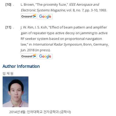
[10]
.
L. Brown, “The proximity fuze,”
IEEE Aerospace and
Electronic Systems Magazine
, vol. 8, no. 7, pp. 3-10, 1993.
[11]
.
J. W. Rim, I. S. Koh, “Effect of beam pattern and amplifier
gain of repeater-type active decoy on jamming to active
RF seeker system based on proportional navigation
law,” in
International Radar Symposium
, Bonn, Germany,
Jun. 2018 (in press).
Author Information
임 재 원
2014년 8월: 인하대학교 전자공학과 (공학사)