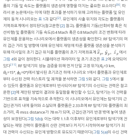
[9]
폼의 기동 및 속도는 플랫폼의 생존성에 영향을 미치는 중요한 요소이다
. 따
라서 본 논문에서는 이에 대한 효과를 분석하기 위해 고려하는 플랫폼 및 유인
[2]
체의 동적 시나리오는
표 1
과 같다
. 유인체의 사출 위치와 각도는 플랫폼의
지역좌표계에서 정의된다(참고문헌
[2]
참고). 플랫폼의 기동(선회비행 혹은 직
선비행) 및 플랫폼의 기동 속도(0.4 Mach 혹은 0.8 Mach)의 조건 변화에 따라
유인체를 운용하는 시나리오에서 플랫폼의 생존성을 확인한다. RF 탐색기의 여
러 접근 거리 및 방향에 대해 유인체의 재밍에 따른 플랫폼 생존성을 분석하기
ˆ
ˆ
,
,
ˆ
위해 미사일의 초기 접근 위치를 플랫폼의 초기 지역좌표계
에서
x
^
p
,
y
^
p
,
z
^
p
x
y
z
p
p
p
그림 4
와 같이 정의한다. 시뮬레이션 파라미터 및 초기 조건은
표 2
에 요약되어
[11]
있다
. RF 탐색기의 성능 검증을 위해 먼저 단일 고정 위치(
R
=3 km,
0
θ
=15°,
ϕ
=0°)에서 발사된 초기조건 하에 시나리오 1에서 플랫폼과 유인체로
0
0
부터 수신된 전력 히스토리 및 궤적을 분석하면
그림 5
와 같다.
그림 5
에서 볼
수 있듯이 플랫폼과 유인체로부터 반사되어 RF 탐색기의 수신되는 전력은 참고
문헌
[2]
에 제안된 방법의 결과와 동일함을 확인할 수 있고, 탐색기는 이 전력을
기반으로 표적을 지속적으로 추적한다. 이 시나리오에서 유인체는 탐색기의 근
접신관거리 내에 들어와 소실되며 플랫폼은 2.33초에 RF 탐색기와 플랫폼의 최
소거리, 즉 miss distance가 78 m가 되며, 근접신관거리 반경 밖에 놓여 생존
성이 보장된다(
그림 5(b)
). 이는 대략 1.1초 이후부터 유인체로부터 탐색기에 전
달되는 재밍 전력이 플랫폼의 산란 전력보다 커지기 시작하여 RF 탐색기가 최
대 전력이 수신되는 유인체 방향으로 유도되기 때문이다(
그림 5(a)
의 수신 전력