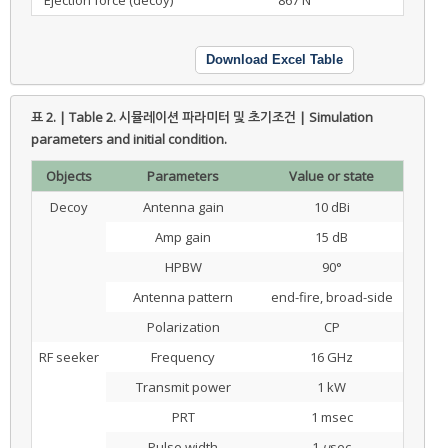
Ejection force (decoy)
867 N
Download Excel Table
표 2. | Table 2.
시뮬레이션 파라미터 및 초기조건 | Simulation
parameters and initial condition.
Objects
Parameters
Value or state
Decoy
Antenna gain
10 dBi
Amp gain
15 dB
HPBW
90°
Antenna pattern
end-fire, broad-side
Polarization
CP
RF seeker
Frequency
16 GHz
Transmit power
1 kW
PRT
1 msec
Pulse width
1
μ
sec