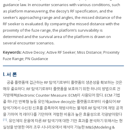
guidance law. In encounter scenarios with various conditions, such
as platform maneuvering, the decoy’s RF specification, and the
seeker’s approaching range and angles, the missed distance of the
RF seeker is evaluated. By comparing the missed distance with the
proximity of the fuze range, the platform’s survivability is
determined and the survival area of the platform is drawn on
several encounter scenarios.
Keywords:
Active Decoy; Active RF Seeker; Miss Distance; Proximity
Fuze Range; PN Guidance
Ⅰ. 서 론
공중 플랫폼에 접근하는 RF 탐색기로부터 플랫폼의 생존성을 확보하는 것은
매우 중요하다. RF 탐색기로부터 플랫폼을 보호하기 위한 하나의 방법으로 전
자방해책(Electronic Counter Measure: ECM)이 사용되어 왔다. ECM 기법
중 하나인 반복형 능동 유인체(active decoy)는 플랫폼으로부터 사출되어 RF
탐색기에서 수신된 신호를 증폭하여 재방사하는 물체로 RF 탐색기에 재밍 공격
을 가하여 적 레이다를 기만하며 저렴한 비용과 높은 효율성으로 각광받아왔다
[1]
. 유인체의 운용에 따른 RF 탐색기에 대한 기만 효과를 분석하기 위해서는 현
실성을 반영한 여러 조우 시나리오에서 해석이 가능한 M&S(Modeling &