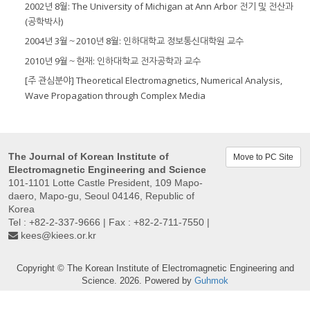
2002년 8월: The University of Michigan at Ann Arbor 전기 및 전산과
(공학박사)
2004년 3월～2010년 8월: 인하대학교 정보통신대학원 교수
2010년 9월～현재: 인하대학교 전자공학과 교수
[주 관심분야] Theoretical Electromagnetics, Numerical Analysis,
Wave Propagation through Complex Media
The Journal of Korean Institute of
Move to PC Site
Electromagnetic Engineering and Science
101-1101 Lotte Castle President, 109 Mapo-
daero, Mapo-gu, Seoul 04146, Republic of
Korea
Tel : +82-2-337-9666 | Fax : +82-2-711-7550 |
kees@kiees.or.kr
Copyright © The Korean Institute of Electromagnetic Engineering and
Science. 2026. Powered by
Guhmok