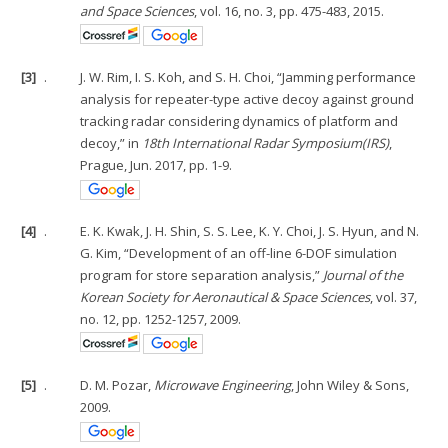
and Space Sciences
, vol. 16, no. 3, pp. 475-483, 2015.
[3]
.
J. W. Rim, I. S. Koh, and S. H. Choi, “Jamming performance
analysis for repeater-type active decoy against ground
tracking radar considering dynamics of platform and
decoy,” in
18th International Radar Symposium(IRS)
,
Prague, Jun. 2017, pp. 1-9.
[4]
.
E. K. Kwak, J. H. Shin, S. S. Lee, K. Y. Choi, J. S. Hyun, and N.
G. Kim, “Development of an off-line 6-DOF simulation
program for store separation analysis,”
Journal of the
Korean Society for Aeronautical & Space Sciences
, vol. 37,
no. 12, pp. 1252-1257, 2009.
[5]
.
D. M. Pozar,
Microwave Engineering
, John Wiley & Sons,
2009.