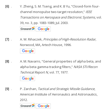
[6]
.
Y. Zheng, S. M. Tseng, and K. B Yu, “Closed-form four-
channel monopulse two-target resolution,”
IEEE
Transactions on Aerospace and Electronic Systems
, vol.
39, no. 3, pp. 1083-1089, Jul. 2003.
[7]
.
A. W. Rihaczek,
Principles of High-Resolution Radar
,
Norwood, MA, Artech House, 1996.
[8]
.
A. M. Navarro, “General properties of alpha beta, and
alpha beta gamma tracking filters,”
NASA STI/Recon
Technical Report N
, vol. 77, 1977.
[9]
.
P. Zarchan,
Tactical and Strategic Missile Guidance
,
American Institute of Aeronautics and Astronautics,
2012.