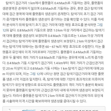
탐색기 접근거리 1 km에서 플랫폼이 0.4 Mach로 기동하는 경우, 플랫폼의
생존영역은 존재하지 않으며 0.8 Mach로 기동하는 경우, 후면 접근 탐색기에
대해 접근 영역에 대해 플랫폼의 생존성이 존재한다. 탐색기의 초기 접근 거리
가 증가함에 따라 플랫폼의 생존성이 증가하는 것을 확인할 수 있다. 이를 자세
히 분석하기 위해 탐색기 초기 접근 거리에 대한 재밍 효과도를 분석하면
그림
12
와 같다. 0.8 Mach의 기동으로 정면 1.0 km 이상 거리에서 접근하는 탐색기
에 대해 플랫폼 생존성이 보장되며 0.4 Mach 기동으로는 1.4 km 이상 거리에
서 접근하는 탐색기에 대해 플랫폼의 생존성이 보장된다. 2 km 이상에서 접근
하는 탐색기에 대해서는 정/후면 60～67 %의 재밍 효과도로 수렴한다. 이는 플
랫폼과 유인체의 이격 거리로부터 기인한다. 플랫폼이 0.4 Mach로 기동하는
경우 두 물체의 격리 거리가 0.8 Mach로 기동하는 경우에 비해 느리게 증가한
다. 0.4 Mach 기동 시 탐색기 접근거리 1.4 km부터 격리 거리가 근접신관거리
인 20 m 이상이 되고 0.8 Mach 기동 시에는 1 km 탐색기 접근거리에 대해 20
m 이상이 되며, 이는
그림 12
에 나타난 정면 접근 탐색기접근거리에 대한 플랫
폼 생존 시작 지점과 일치한다. 즉, 탐색기에 대한 기만이 효과적으로 이루어져
탐색기가 유인체 방향으로 유도되어도 플랫폼과의 격리 거리가 충분히 확보되
지 못하여 플랫폼이 탐색기의 근접신관거리 내에 위치하여 생존성이 보장되지
않는다. 따라서 플랫폼은 탐색기가 2 km 이하로 접근하기 이전에 미리 유인체
를 사출하여 이격 시간을 확보하여야 생존성을 증대시킬 수 있다.