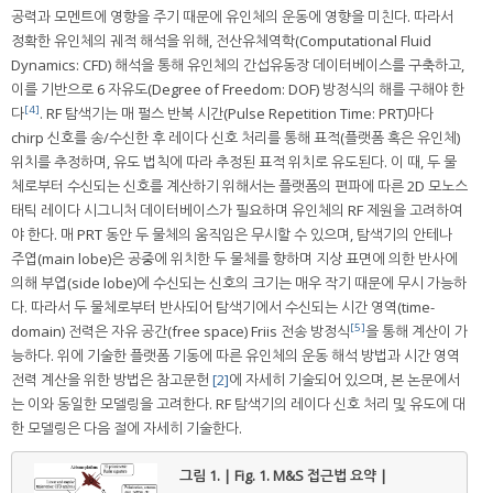
공력과 모멘트에 영향을 주기 때문에 유인체의 운동에 영향을 미친다. 따라서
정확한 유인체의 궤적 해석을 위해, 전산유체역학(Computational Fluid
Dynamics: CFD) 해석을 통해 유인체의 간섭유동장 데이터베이스를 구축하고,
이를 기반으로 6 자유도(Degree of Freedom: DOF) 방정식의 해를 구해야 한
[4]
다
. RF 탐색기는 매 펄스 반복 시간(Pulse Repetition Time: PRT)마다
chirp 신호를 송/수신한 후 레이다 신호 처리를 통해 표적(플랫폼 혹은 유인체)
위치를 추정하며, 유도 법칙에 따라 추정된 표적 위치로 유도된다. 이 때, 두 물
체로부터 수신되는 신호를 계산하기 위해서는 플랫폼의 편파에 따른 2D 모노스
태틱 레이다 시그니처 데이터베이스가 필요하며 유인체의 RF 제원을 고려하여
야 한다. 매 PRT 동안 두 물체의 움직임은 무시할 수 있으며, 탐색기의 안테나
주엽(main lobe)은 공중에 위치한 두 물체를 향하며 지상 표면에 의한 반사에
의해 부엽(side lobe)에 수신되는 신호의 크기는 매우 작기 때문에 무시 가능하
다. 따라서 두 물체로부터 반사되어 탐색기에서 수신되는 시간 영역(time-
[5]
domain) 전력은 자유 공간(free space) Friis 전송 방정식
을 통해 계산이 가
능하다. 위에 기술한 플랫폼 기동에 따른 유인체의 운동 해석 방법과 시간 영역
전력 계산을 위한 방법은 참고문헌
[2]
에 자세히 기술되어 있으며, 본 논문에서
는 이와 동일한 모델링을 고려한다. RF 탐색기의 레이다 신호 처리 및 유도에 대
한 모델링은 다음 절에 자세히 기술한다.
그림 1. | Fig. 1.
M&S 접근법 요약 |