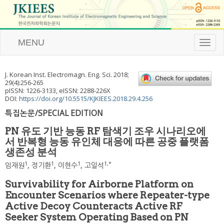
MENU
T
o
g
g
J. Korean Inst. Electromagn. Eng. Sci.
2018
;
l
29
(
4
):
256
-
265
e
pISSN: 1226-3133, eISSN: 2288-226X
n
DOI:
https://doi.org/10.5515/KJKIEES.2018.29.4.256
a
특집논문/SPECIAL EDITION
v
i
PN 유도 기반 능동 RF 탐색기 조우 시나리오에
g
서 반복형 능동 유인체 대응에 따른 공중 플랫폼
a
생존성 분석
t
i
1
1
1
1
,
*
임재원
,
정기환
,
이현수
,
고일석
o
n
Survivability for Airborne Platform on
Encounter Scenarios where Repeater-type
Active Decoy Counteracts Active RF
Seeker System Operating Based on PN