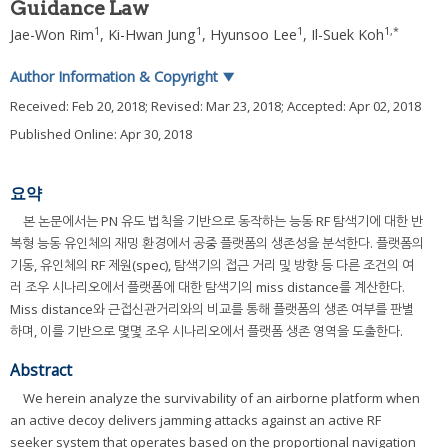
Guidance Law
1
1
1
1
,
*
Jae-Won Rim
,
Ki-Hwan Jung
,
Hyunsoo Lee
,
Il-Suek Koh
Author Information & Copyright
▼
Received:
Feb 20, 2018
; Revised:
Mar 23, 2018
; Accepted:
Apr 02, 2018
Published Online: Apr 30, 2018
요약
본 논문에서는 PN 유도 법칙을 기반으로 동작하는 능동 RF 탐색기에 대한 반
복형 능동 유인체의 재밍 환경에서 공중 플랫폼의 생존성을 분석한다. 플랫폼의
기동, 유인체의 RF 제원(spec), 탐색기의 접근 거리 및 방향 등 다른 조건의 여
러 조우 시나리오에서 플랫폼에 대한 탐색기의 miss distance를 계산한다.
Miss distance와 근접신관거리와의 비교를 통해 플랫폼의 생존 여부를 판별
하며, 이를 기반으로 몇몇 조우 시나리오에서 플랫폼 생존 영역을 도출한다.
Abstract
We herein analyze the survivability of an airborne platform when
an active decoy delivers jamming attacks against an active RF
seeker system that operates based on the proportional navigation