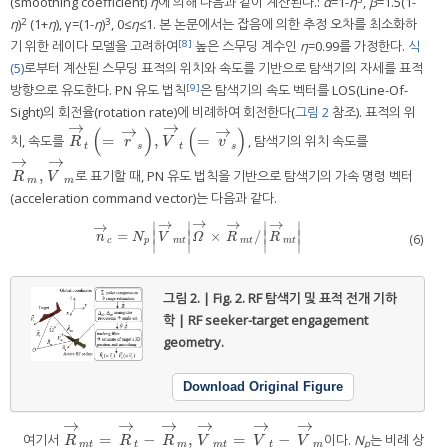
(smoothing coefficient)
η
에 의해 다음과 같이 계산된다.:
α
=1-
η
,
β
=1.5(1-
2
3
η
)
(1+
η
), γ=(1-
η
)
, 0≤
η
≤1. 본 논문에서는 잡음에 의한 추정 오차를 최소화하
[8]
기 위한 레이다 모델을 고려하여
높은 스무딩 계수인
η
=0.99를 가정한다.
식
(5)
로부터 계산된 스무딩 표적의 위치와 속도를 기반으로 탐색기의 자세를 표적
[9]
방향으로 유도한다. PN 유도 법칙
은 탐색기의 속도 벡터를 LOS(Line-Of-
Sight)의 회전율(rotation rate)에 비례하여 회전한다(
그림 2
참조). 표적의 위
→
→
→
→
(
)
(
)
=
,
=
치, 속도를
, 탐색기의 위치 속도를
R
→
t
=
r
→
s
,
V
→
t
=
v
→
s
R
r
V
v
t
s
t
s
→
→
,
로 표기할 때, PN 유도 법칙을 기반으로 탐색기의 가속 명령 벡터
R
→
m
,
V
→
m
R
V
m
m
(acceleration command vector)는 다음과 같다.
→
→
→
→
∣
∣
∣
∣
→
=
×
/
∣
∣
∣
∣
n
→
c
=
N
p
V
→
m
t
Ω
→
×
R
→
m
t
/
R
→
m
t
(6)
n
N
V
Ω
R
R
c
p
m
t
m
t
m
t
∣
∣
∣
∣
그림 2. | Fig. 2.
RF 탐색기 및 표적 전개 기하
학 | RF seeker-target engagement
geometry.
Download Original Figure
→
→
→
→
→
→
=
−
,
=
−
여기서
이다.
N
는 비례 상
R
→
m
t
=
R
→
t
−
R
→
m
,
V
→
m
t
=
V
→
t
−
V
→
m
R
R
R
V
V
V
p
m
t
t
m
m
t
t
m