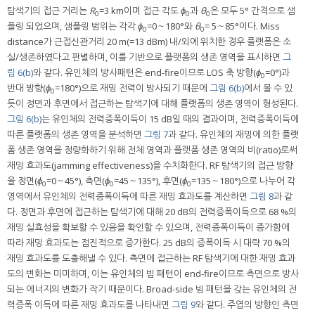
탐색기의 접근 거리는
R
=3 km이며 접근 각도
ϕ
과
θ
은 모두 5° 간격으로 샘
0
0
0
플링 되었으며, 샘플링 범위는 각각
ϕ
=0～180°와
θ
= 5～85°이다. Miss
0
0
distance가 근접신관거리 20 m(=13 dBm) 내/외에 위치한 경우 플랫폼은 소
실/생존하였다고 판별하며, 이를 기반으로 플랫폼의 생존 영역을 표시하면
그
림 6(b)
와 같다. 유인체의 방사패턴은 end-fire이므로 LOS 축 방향(
ϕ
=0°)과
0
반대 방향(
ϕ
=180°)으로 재밍 전력이 방사되기 때문에
그림 6(b)
에서 볼 수 있
0
듯이 정면과 후면에서 접근하는 탐색기에 대해 플랫폼의 생존 영역이 형성된다.
그림 6(b)
는 유인체의 전력증폭이득이 15 dB일 때의 결과이며, 전력증폭이득에
따른 플랫폼의 생존 영역을 분석하면
그림 7
과 같다. 유인체의 재밍에 의한 플랫
폼 생존 영역을 정량화하기 위해 전체 영역과 플랫폼 생존 영역의 비(ratio)로써
재밍 효과도(jamming effectiveness)을 수치화한다. RF 탐색기의 접근 방향
을 정면(
ϕ
=0～45°), 측면(
ϕ
=45～135°), 후면(
ϕ
=135～180°)으로 나누어 각
0
0
0
영역에서 유인체의 전력증폭이득에 따른 재밍 효과도를 계산하면
그림 8
과 같
다. 정면과 후면에 접근하는 탐색기에 대해 20 dB의 전력증폭이득으로 68 %의
재밍 실효성을 확보할 수 있음을 확인할 수 있으며, 전력증폭이득이 증가함에
따라 재밍 효과도는 점진적으로 증가한다. 25 dB의 증폭이득 시 대략 70 %의
재밍 효과도를 도출해낼 수 있다. 측면에 접근하는 RF 탐색기에 대한 재밍 효과
도의 변화는 미미하며, 이는 유인체의 빔 패턴이 end-fire이므로 측면으로 방사
되는 에너지의 변화가 작기 때문이다. Broad-side 빔 패턴을 갖는 유인체의 전
력증폭 이득에 따른 재밍 효과도를 나타내면
그림 9
와 같다. 주엽의 방향인 측면