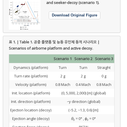
and seeker-decoy (scenario 1).
Download Original Figure
표 1. | Table 1.
공중 플랫폼 및 능동 유인체 동적 시나리오 |
Scenarios of airborne platform and active decoy.
Scenario 1
Scenario 2
Scenario 3
Dynamics (platform)
Turn
Turn
Straight
Turn rate (platform)
2 g
2 g
0 g
Velocity (platform)
0.8 Mach
0.4 Mach
0.8 Mach
Init. location (platform)
(0, 5,000, 2,000) [m] (global)
Init. direction (platform)
−y direction (global)
Ejection location (decoy)
(−5.2, −1.3, 0.6) [m]
Ejection angle (decoy)
θ
= 0° ,
ϕ
= 0°
0
0