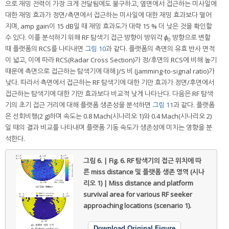
으로 재밍 전력이 가장 크게 전달됨에도 불구하고, 옆면에서 접근하는 미사일에
대한 재밍 효과가 정면/측면에서 접근하는 미사일에 대한 재밍 효과보다 떨어
지며, amp gain이 15 dB일 때 재밍 효과도가 대략 15 % 더 낮은 것을 확인할
수 있다. 이를 분석하기 위해 RF 탐색기 접근 방향이 방위각
ϕ
방향으로 변할
0
때 플랫폼의 RCS를 나타내면
그림 10
과 같다. 플랫폼의 측면의 유효 반사 면적
이 넓고, 이에 따라 RCS(Radar Cross Section)가 정/후면의 RCS에 비해 높기
때문에 측면으로 접근하는 탐색기에 대해 J/S 비 (jamming-to-signal ratio)가
낮다. 따라서 측면에서 접근하는 RF 탐색기에 대한 기만 효과가 정면/후면에서
접근하는 탐색기에 대한 기만 효과보다 비교적 낮게 나타난다. 다음은 RF 탐색
기의 초기 접근 거리에 대해 플랫폼 생존성을 분석하면
그림 11
과 같다. 플랫폼
은 선회비행(2 g)하며 속도는 0.8 Mach(시나리오 1)와 0.4 Mach(시나리오 2)
일 때의 결과 비교를 나타내며 플랫폼 기동 속도가 생존성에 미치는 영향을 분
석한다.
그림 6. | Fig. 6.
RF 탐색기의 접근 위치에 따
른 miss distance 및 플랫폼 생존 영역 (시나
리오 1) | Miss distance and platform
survival area for various RF seeker
approaching locations (scenario 1).
Download Original Figure