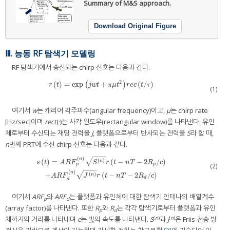
Summary of M&S approach.
Download Original Figure
Ⅲ. 능동 RF 탐색기 모델링
RF 탐색기에서 송신되는 chirp 신호는 다음과 같다.
2
(
)
=
exp
+
(
/
)
r
t
=
exp
(
j
w
t
+
π
μ
t
2
r
e
c
)
t
/
τ
r
t
j
w
t
π
μ
t
r
e
c
t
τ
(1)
여기서
w
는 캐리어 각주파수(angular frequency)이고,
μ
는 chirp rate
[Hz/sec]이며
rect
(·)는 사각 윈도우(rectangular window)를 나타낸다. 유인
체로부터 수신되는 재밍 전력을
J
, 플랫폼으로부터 반사되는 전력을
S
라 할 때,
n
번째 PRT에 수신 chirp 신호는 다음과 같다.
−
−
−
−
(
)
n
√
(
)
(
)
=
(
−
−
2
/
)
n
s
t
A
R
F
S
r
t
n
T
R
c
(2)
p
p
s
t
=
A
R
F
p
n
S
n
r
t
−
n
T
−
2
R
p
/
c
+
A
R
F
d
n
J
n
r
t
−
n
T
−
2
R
d
/
c
−
−
−
−
(
)
n
√
(
)
+
(
−
−
2
/
)
n
A
R
F
J
r
t
n
T
R
c
d
d
여기서
ARF
와
ARF
는 플랫폼과 유인체에 대한 탐색기 안테나의 배열계수
p
d
(array factor)를 나타낸다. 또한
R
와
R
는 각각 탐색기로부터 플랫폼과 유인
p
d
(
n
)
(
n
)
체까지의 거리를 나타내며
c
는 빛의 속도를 나타낸다.
S
과
J
은 Friis 전송 방