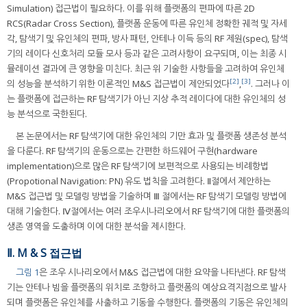
Simulation) 접근법이 필요하다. 이를 위해 플랫폼의 편파에 따른 2D
RCS(Radar Cross Section), 플랫폼 운동에 따른 유인체 정확한 궤적 및 자세
각, 탐색기 및 유인체의 편파, 방사 패턴, 안테나 이득 등의 RF 제원(spec), 탐색
기의 레이다 신호처리 모듈 모사 등과 같은 고려사항이 요구되며, 이는 최종 시
뮬레이션 결과에 큰 영향을 미친다. 최근 위 기술한 사항들을 고려하여 유인체
[2]
[3]
의 성능을 분석하기 위한 이론적인 M&S 접근법이 제안되었다
,
. 그러나 이
는 플랫폼에 접근하는 RF 탐색기가 아닌 지상 추적 레이다에 대한 유인체의 성
능 분석으로 국한된다.
본 논문에서는 RF 탐색기에 대한 유인체의 기만 효과 및 플랫폼 생존성 분석
을 다룬다. RF 탐색기의 운동으로는 간편한 하드웨어 구현(hardware
implementation)으로 많은 RF 탐색기에 보편적으로 사용되는 비례항법
(Propotional Navigation: PN) 유도 법칙을 고려한다. Ⅱ절에서 제안하는
M&S 접근법 및 모델링 방법을 기술하며 Ⅲ 절에서는 RF 탐색기 모델링 방법에
대해 기술한다. Ⅳ절에서는 여러 조우시나리오에서 RF 탐색기에 대한 플랫폼의
생존 영역을 도출하며 이에 대한 분석을 제시한다.
Ⅱ. M & S 접근법
그림 1
은 조우 시나리오에서 M&S 접근법에 대한 요약을 나타낸다. RF 탐색
기는 안테나 빔을 플랫폼의 위치로 조향하고 플랫폼의 예상요격지점으로 발사
되며 플랫폼은 유인체를 사출하고 기동을 수행한다. 플랫폼의 기동은 유인체의