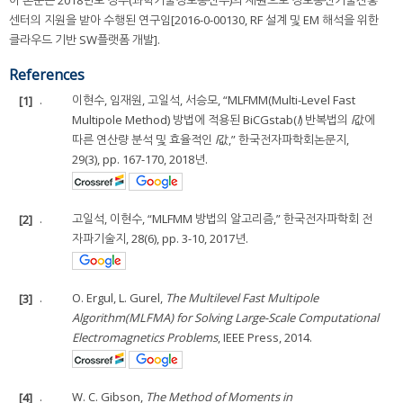
이 논문은 2018년도 정부(과학기술정보통신부)의 재원으로 정보통신기술진흥
센터의 지원을 받아 수행된 연구임[2016-0-00130, RF 설계 및 EM 해석을 위한
클라우드 기반 SW플랫폼 개발].
References
[1]
.
이현수, 임재원, 고일석, 서승모, “MLFMM(Multi-Level Fast
Multipole Method) 방법에 적용된 BiCGstab(
l
) 반복법의
l
값에
따른 연산량 분석 및 효율적인
l
값,” 한국전자파학회논문지,
29(3), pp. 167-170, 2018년.
[2]
.
고일석, 이현수, “MLFMM 방법의 알고리즘,” 한국전자파학회 전
자파기술지, 28(6), pp. 3-10, 2017년.
[3]
.
O. Ergul, L. Gurel,
The Multilevel Fast Multipole
Algorithm(MLFMA) for Solving Large-Scale Computational
Electromagnetics Problems
, IEEE Press, 2014.
[4]
.
W. C. Gibson,
The Method of Moments in