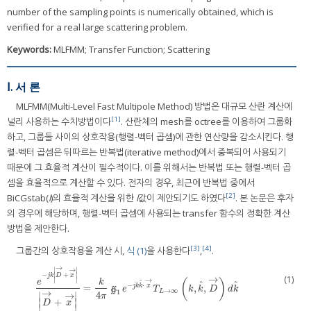
number of the sampling points is numerically obtained, which is
verified for a real large scattering problem.
Keywords:
MLFMM; Transfer Function; Scattering
Ⅰ. 서 론
MLFMM(Multi-Level Fast Multipole Method) 방법은 대규모 산란 계산에
[1]
널리 사용하는 수치방법이다
. 산란체의 mesh를 octree를 이용하여 그룹화
하고, 그룹들 사이의 상호작용(행렬-벡터 곱셈)에 관한 연산량을 감소시킨다. 행
렬-벡터 곱셈은 뒤따르는 반복법(iterative method)에서 중복되어 사용되기
때문에 그 효율적 계산이 필수적이다. 이를 위해서는 반복법 또는 행렬-벡터 곱
셈을 효율적으로 계산할 수 있다. 전자의 경우, 최근에 반복법 중에서
[2]
BiCGstab(
l
)의 효율적 계산을 위한
l
값이 제안되기도 하였다
. 본 논문은 후자
의 경우에 해당하며, 행렬-벡터 곱셈에 사용되는 transfer 함수의 정확한 계산
방법을 제안한다.
[3]
[4]
그룹간의 상호작용을 계산 시,
식 (1)
을 사용한다
,
.
→
∣
→
∣
−
+
∣
∣
j
k
D
x
(1)
→
∣
∣
→
(
)
e
k
ˆ
ˆ
ˆ
−
⋅
=
,
,
j
k
k
x
e
−
j
k
|
D
→
+
x
→
|
|
D
→
+
x
→
|
=
k
4
π
∯
1
e
−
j
k
k
^
⋅
x
→
T
L
→
∞
(
k
,
k
^
,
D
→
)
d
k
^
e
T
k
k
D
d
k
∯
→
∞
→
1
L
4
∣
∣
→
π
+
∣
∣
D
x
∣
∣