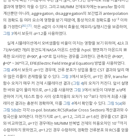
결과에 영향이 작을 수 있다. 그리고 MLFMM 전체오차에는 transfer 함수의
계산뿐만 아니라, aggregation, disaggregation의 보간법과 anterpolation
−3
의 정확도 등 여러 요소에 영향을 받기 때문에, 통상적으로 정확도를 10
이하
[6]
[7]
를 가정한다
,
. 작은
α
값이 수치해석 효율성, 메모리/실행시간을 보증하여,
그림 3
에서 보듯이
α
=1.2를 사용하였다.
실제 시뮬레이션에서 오버샘플링 비율이 미치는 영향을 보기 위하여, 42
λ
크
기(
N
=58만 개)의 완전도체 NASA 아몬드 산란을
h
-pol. 평면파가 아몬드의 뾰
족한 모서리인
θ
=90°,
ϕ
=0°로 입사하는 경우를 고려한다. 관측각은
θ
=90°,
ϕ
=0°～36°이고, EFIE(Electric Field Integral Equation) 방법을 사용하였다.
그림 4
에서 보듯이
α
=1인 경우에, 전류 분포가 상업용 툴인 CST 결과와 달리 매
우 많은 리플이 존재함을 알 수 있다.
그림 3
에서 보듯이,
α
=1인 경우, transfer
함수 오차가 매우 커 전체 시뮬레이션 결과 (
그림 4
)의 오차가 커진다. 앞서 설명
한 바와 같이 물리적으로,
α
=1.2를 사용하면
그림 3
에서 보듯이 대부분
x/d
에
−3
관하여 기저, 테스트 함수 사이 상호작용의 오차가 10
보다 작아져 최종 시뮬
레이션 결과는 충분히 정확하며, 이를
그림 4
에서 확인할 수 있다.
그림 5(a)
와
그림 5(b)
는 각각 co-pol. bistatic RCS(Radar Cross Section) 계산결과와 수
렴곡선을 보여준다. 마찬가지로
α
=1,
α
=1.2, 그리고
α
=1.6인 경우를 CST 결과
−3
와 비교하였고,
α
=1인 경우에는 MLFMM 반복법 전체의 허용오차인 10
까지
수렴하하지 못하였고,
α
=1.2인 경우 수렴하여, 정확한 전류분포 와 RCS를 얻을