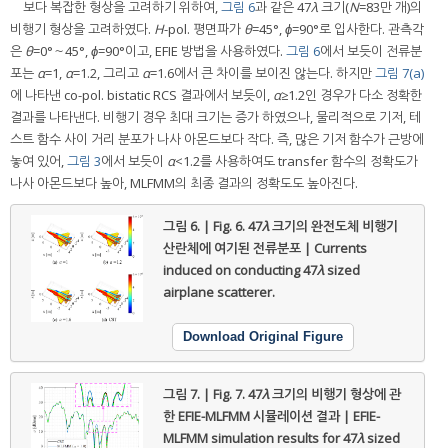
보다 복잡한 형상을 고려하기 위하여,
그림 6
과 같은 47
λ
크기(
N
=83만 개)의
비행기 형상을 고려하였다.
H
-pol. 평면파가
θ
=45°,
ϕ
=90°로 입사한다. 관측각
은
θ
=0°～45°,
ϕ
=90°이고, EFIE 방법을 사용하였다.
그림 6
에서 보듯이 전류분
포는
α
=1,
α
=1.2, 그리고
α
=1.6에서 큰 차이를 보이진 않는다. 하지만
그림 7(a)
에 나타낸 co-pol. bistatic RCS 결과에서 보듯이,
α
≥1.2인 경우가 다소 정확한
결과를 나타낸다. 비행기 경우 최대 크기는 증가 하였으나, 물리적으로 기저, 테
스트 함수 사이 거리 분포가 나사 아몬드보다 작다. 즉, 많은 기저 함수가 근방에
놓여 있어,
그림 3
에서 보듯이
α
<1.2를 사용하여도 transfer 함수의 정확도가
나사 아몬드보다 높아, MLFMM의 최종 결과의 정확도도 높아진다.
그림 6. | Fig. 6.
47
λ
크기의 완전도체 비행기
산란체에 여기된 전류분포 | Currents
induced on conducting 47
λ
sized
airplane scatterer.
Download Original Figure
그림 7. | Fig. 7.
47
λ
크기의 비행기 형상에 관
한 EFIE-MLFMM 시뮬레이션 결과 | EFIE-
MLFMM simulation results for 47
λ
sized