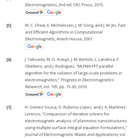
Electromagnetics
, 2nd ed. CRC Press, 2015.
[5]
.
W. C. Chew, E. Michielssen, J. M. Song, and J. M. Jin,
Fast
and Efficient Algorithms in Computational
Electromagnetic
, Artech House, 2001.
[6]
.
J. Taboada, M. G. Araujo, J. M. Bertolo, L. Landesa, F.
Obelleiro, and J. Rodriguez, “MLFMA-FFT parallel
algorithm for the solution of large-scale problems in
electromagnetics,”
Progress in Electromagnetics
Research
, vol. 105, pp. 15-30, 2010.
[7]
.
H. Gomez-Sousa, O. Rubinos-Lopez, and J. A. Martinez-
Lorenzo, “Comparison of iterative solvers for
electromagnetic analysis of plasmonic nanostructures
using multiple surface integral equation formulations,”
Journal of Electromagnetic Waves and Applications
, vol.