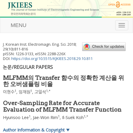
MENU
T
o
g
g
J. Korean Inst. Electromagn. Eng. Sci.
2018
;
l
29
(
10
):
811
-
816
e
pISSN: 1226-3133, eISSN: 2288-226X
n
DOI:
https://doi.org/10.5515/KJKIEES.2018.29.10.811
a
논문/REGULAR PAPERS
v
i
MLFMM의 Transfer 함수의 정확한 계산을 위
g
한 오버샘플링 비율
a
t
1
1
1
,
*
이현수
,
임재원
,
고일석
i
o
Over-Sampling Rate for Accurate
n
Evaluation of MLFMM Transfer Function
1
1
1
,
*
Hyunsoo Lee
,
Jae-Won Rim
,
Il-Suek Koh
Author Information & Copyright
▼