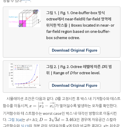
정될 수 있다
,
.
그림 1. | Fig. 1.
One-buffer-box 방식
octree에서 near-field와 far-field 영역에
위치한 박스들 | Boxes located in near- or
far-field region based on one-buffer-
box scheme octree.
Download Original Figure
그림 2. | Fig. 2.
Octree 레벨에 따른
D
의 범
위 | Range of
D
for octree level.
Download Original Figure
시뮬레이션 조건은 다음과 같다.
D
를 고정시킨 후 박스 내 기저함수와 테스트
→
→
∣
∣
=
−
함수를 이동시켜,
가 멀어질수록 발생하는 오차를 확인한다.
x
=
|
x
2
→
−
x
1
→
|
x
x
x
∣
∣
2
1
기저함수와 테 스트함수는 worst case인 박스 내 대각선 방향으로 이동시킨
–
√
=
3
3
=
3.46
다.
그림 3(a)
는
d
=
λ
/2,
인 경우에 자유공간 스칼라
D
=
3
3
d
=
3.46
λ
D
d
λ
그린함수와
식 (1)
의 적분 값의 상대오차를 x에 따라 비교한 결과다.
x
는 최솟값