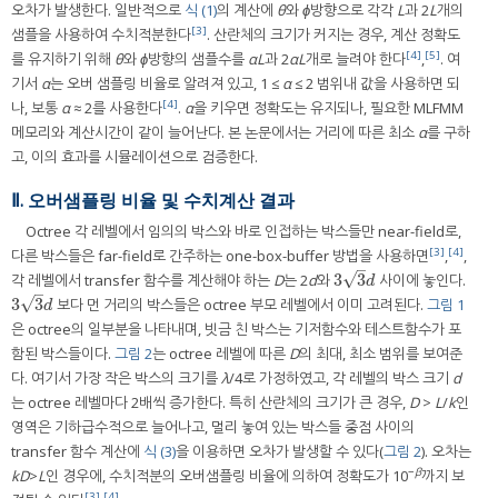
오차가 발생한다. 일반적으로
식 (1)
의 계산에
θ
와
ϕ
방향으로 각각
L
과 2
L
개의
[3]
샘플을 사용하여 수치적분한다
. 산란체의 크기가 커지는 경우, 계산 정확도
[4]
[5]
를 유지하기 위해
θ
와
ϕ
방향의 샘플수를
αL
과 2
αL
개로 늘려야 한다
,
. 여
기서
α
는 오버 샘플링 비율로 알려져 있고, 1 ≤
α
≤ 2 범위내 값을 사용하면 되
[4]
나, 보통
α
≈ 2를 사용한다
.
α
을 키우면 정확도는 유지되나, 필요한 MLFMM
메모리와 계산시간이 같이 늘어난다. 본 논문에서는 거리에 따른 최소
α
를 구하
고, 이의 효과를 시뮬레이션으로 검증한다.
Ⅱ. 오버샘플링 비율 및 수치계산 결과
Octree 각 레벨에서 임의의 박스와 바로 인접하는 박스들만 near-field로,
[3]
[4]
다른 박스들은 far-field로 간주하는 one-box-buffer 방법을 사용하면
,
,
–
√
3
3
각 레벨에서 transfer 함수를 계산해야 하는
D
는 2
d
와
사이에 놓인다.
3
3
d
d
–
√
3
3
보다 먼 거리의 박스들은 octree 부모 레벨에서 이미 고려된다.
그림 1
3
3
d
d
은 octree의 일부분을 나타내며, 빗금 친 박스는 기저함수와 테스트함수가 포
함된 박스들이다.
그림 2
는 octree 레벨에 따른
D
의 최대, 최소 범위를 보여준
다. 여기서 가장 작은 박스의 크기를
λ
/4로 가정하였고, 각 레벨의 박스 크기
d
는 octree 레벨마다 2배씩 증가한다. 특히 산란체의 크기가 큰 경우,
D
>
L
/
k
인
영역은 기하급수적으로 늘어나고, 멀리 놓여 있는 박스들 중점 사이의
transfer 함수 계산에
식 (3)
을 이용하면 오차가 발생할 수 있다(
그림 2
). 오차는
−
β
kD
>
L
인 경우에, 수치적분의 오버샘플링 비율에 의하여 정확도가 10
까지 보
[3]
[4]