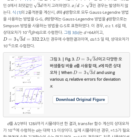
–
–
√
√
3
/
>
3
인 0에서 최댓값인
까지 고려하였다.
인 경우는 발생하지 않
3
d
x
/
d
>
3
d
x
d
는다.
식 (1)
의 2중적분을 계산시,
θ
와
ϕ
방향으로 모두 Gauss-Legendre 방법
을 사용하는 방법을 G-G,
θ
방향에는 Gauss-Legendre 방법을
ϕ
방향으로는
Simpson 방법을 사용하는 방법을 G-S로 표현하였다. 이 경우,
α
≥ 1. 6일 때,
−
β
상대오차가 10
(
β
=6)으로 수렴한다.
그림 3(b)
는
d
=64
λ
이고,
–
√
=
3
3
=
332.2
인 경우에 수행한결과이며,
α
≥1.5 일 때, 상대오차가
D
=
3
3
d
=
332.2
λ
D
d
λ
−6
10
으로 수렴한다.
–
√
=
3
3
그림 3. | Fig. 3.
이고 다양한 오
D
=
3
3
d
D
d
버샘플링 비율
α
를 사용할 때,
x
에 따른 상대
–
√
=
3
3
오차 | When
and using
D
=
3
3
d
D
d
various
α
, relative errors for deviation
x
.
Download Original Figure
d
를
λ
/2부터 128
λ
까지 시뮬레이션 한 결과, transfer 함수 계산의 상대오차
−6
가 10
에 수렴하는
α
는 대략 1.5 이상이다. 실제 시뮬레이션 경우, ≈1.5가 필요
한 영역에 속한 기저함수의 수는 많지 않아,
α
<1.5인 경우에도 최종 시뮬레이션