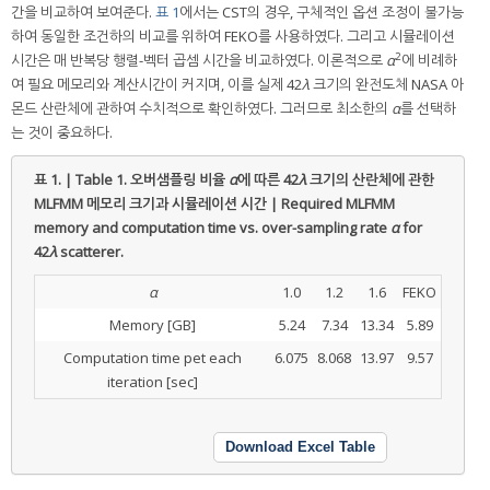
간을 비교하여 보여준다.
표 1
에서는 CST의 경우, 구체적인 옵션 조정이 불가능
하여 동일한 조건하의 비교를 위하여 FEKO를 사용하였다. 그리고 시뮬레이션
2
시간은 매 반복당 행렬-벡터 곱셈 시간을 비교하였다. 이론적으로
α
에 비례하
여 필요 메모리와 계산시간이 커지며, 이를 실제 42
λ
크기의 완전도체 NASA 아
몬드 산란체에 관하여 수치적으로 확인하였다. 그러므로 최소한의
α
를 선택하
는 것이 중요하다.
표 1. | Table 1.
오버샘플링 비율
α
에 따른 42
λ
크기의 산란체에 관한
MLFMM 메모리 크기과 시뮬레이션 시간 | Required MLFMM
memory and computation time vs. over-sampling rate
α
for
42
λ
scatterer.
α
1.0
1.2
1.6
FEKO
Memory [GB]
5.24
7.34
13.34
5.89
Computation time pet each
6.075
8.068
13.97
9.57
iteration [sec]
Download Excel Table