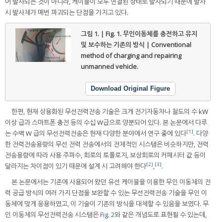
어 발사되는 것이 아니라, 케이블이 모두 연결된 상태로 발사되기 때문에 발사
시 발사체가 매번 파괴되는 단점을 가지고 있다.
그림 1. | Fig. 1.
무인이동체를 충전하고 유지
및 보수하는 기존의 방식 | Conventional
method of charging and repairing
unmanned vehicle.
Download Original Figure
한편, 현재 상용화된 무선전력전송 기술은 크게 전기자동차나 철도의 수 kW
이상 급과 스마트폰 충전 등의 수십 W급으로 양분되어 있다. 본 논문에서 다루
[1]
는 수백 W 급의 무선전력전송은 현재 다양한 분야에서 연구 중에 있다
. 다양
한 전력전송용량의 무선 전력 전송에서의 전체적인 시스템은 비슷하지만, 전력
전송용량에 따라 사용 주파수, 회로의 토폴로지, 보상회로의 커패시터 값 등이
[2]
[3]
달라지는 차이점이 있기 때문에 설계 시 고려해야 한다
,
.
본 논문에서는 기존에 사용되어 왔던 유선 케이블을 이용한 무인 이동체의 전
력 공급 방식의 여러 가지 단점을 보완할 수 있는 무선전력전송 기술을 무인 이
동체에 맞게 응용하였고, 이 기술이 기존의 방식을 대체할 수 있음을 보였다. 무
인 이동체의 무선전력전송 시스템은
Fig. 2
와 같은 개념도로 표현될 수 있는데,