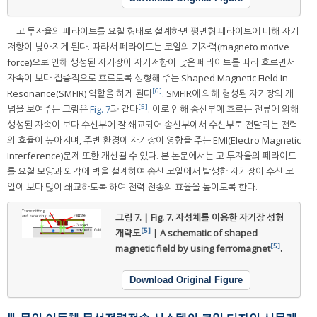
고 투자율의 페라이트를 요철 형태로 설계하면 평면형 페라이트에 비해 자기
저항이 낮아지게 된다. 따라서 페라이트는 코일의 기자력(magneto motive
force)으로 인해 생성된 자기장이 자기저항이 낮은 페라이트를 따라 흐르면서
자속이 보다 집중적으로 흐르도록 성형해 주는 Shaped Magnetic Field In
[6]
Resonance(SMFIR) 역할을 하게 된다
. SMFIR에 의해 형성된 자기장의 개
[5]
념을 보여주는 그림은
Fig. 7
과 같다
. 이로 인해 송신부에 흐르는 전류에 의해
생성된 자속이 보다 수신부에 잘 쇄교되어 송신부에서 수신부로 전달되는 전력
의 효율이 높아지며, 주변 환경에 자기장이 영향을 주는 EMI(Electro Magnetic
Interference)문제 또한 개선될 수 있다. 본 논문에서는 고 투자율의 페라이트
를 요철 모양과 외각에 벽을 설계하여 송신 코일에서 발생한 자기장이 수신 코
일에 보다 많이 쇄교하도록 하여 전력 전송의 효율을 높이도록 한다.
그림 7. | Fig. 7.
자성체를 이용한 자기장 성형
[5]
개략도
| A schematic of shaped
[5]
magnetic field by using ferromagnet
.
Download Original Figure