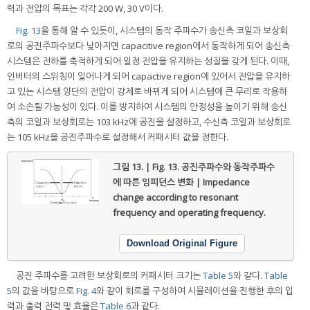
력과 전압의 목표는 각각 200 W, 30 V이다.
Fig. 13
을 통해 알 수 있듯이, 시스템의 동작 주파수가 송신측 코일과 보상회
로의 공진주파수보다 낮아지면 capacitive region에서 동작하게 되어 송신측
시스템은 전하를 축적하게 되어 일정 전압을 유지하는 성질을 갖게 된다. 이때,
인버터의 스위칭이 일어나게 되어 capactive region에 있어서 전압을 유지하
고 있는 시스템 양단의 전압이 강제로 바뀌게 되어 시스템에 큰 무리로 작용하
여 소손될 가능성이 있다. 이를 방지하여 시스템의 안정성을 높이기 위해 송신
측의 코일과 보상회로는 103 kHz에 공진을 설정하고, 수신측 코일과 보상회로
는 105 kHz을 공진주파수로 설정해서 커패시터 값을 정한다.
그림 13. | Fig. 13.
공진주파수와 동작주파수
에 따른 임피던스 변화 | Impedance
change according to resonant
frequency and operating frequency.
Download Original Figure
공진 주파수를 고려한 보상회로의 커패시터 크기는
Table 5
와 같다.
Table
5
의 값을 바탕으로
Fig. 4
와 같이 회로를 구성하여 시뮬레이션을 진행한 후의 입
력과 출력 전력 및 효율은
Table 6
과 같다.