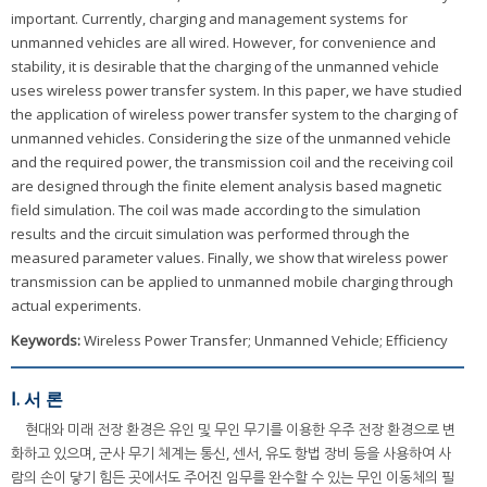
important. Currently, charging and management systems for
unmanned vehicles are all wired. However, for convenience and
stability, it is desirable that the charging of the unmanned vehicle
uses wireless power transfer system. In this paper, we have studied
the application of wireless power transfer system to the charging of
unmanned vehicles. Considering the size of the unmanned vehicle
and the required power, the transmission coil and the receiving coil
are designed through the finite element analysis based magnetic
field simulation. The coil was made according to the simulation
results and the circuit simulation was performed through the
measured parameter values. Finally, we show that wireless power
transmission can be applied to unmanned mobile charging through
actual experiments.
Keywords:
Wireless Power Transfer; Unmanned Vehicle; Efficiency
Ⅰ. 서 론
현대와 미래 전장 환경은 유인 및 무인 무기를 이용한 우주 전장 환경으로 변
화하고 있으며, 군사 무기 체계는 통신, 센서, 유도 항법 장비 등을 사용하여 사
람의 손이 닿기 힘든 곳에서도 주어진 임무를 완수할 수 있는 무인 이동체의 필