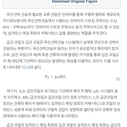
Download Original Figure
무선전력 전송에 필요한 교류 전원은 인버터를 통해 구형파 형태로 제공되며,
자기유도방식의 무선전력전송에서 사용되는 인버터의 스위칭 주파수는 수십
kHz～수백 kHz이다. 인버터의 스위칭 주파수는 동작 주파수라고도 할 수 있는
데, 임피던스 매칭 회로의 커패시턴스 값을 결정하는 역할을 하게 된다.
급전 코일과 집전 코일은 무선전력전송 시스템에서 실제로 무선으로 전력이
전송되는 부분이다. 무선전력전송의 원리는 전자기 유도법칙인 패러데이 법칙
으로, 급전 코일(1차 측)에 흐른 전류에 의해 발생된 자기장을 통해 집전 코일(2
차 측) 양단에 기전력이 유도되는 발생하는 현상을 이용하는 것이다. 이를 식으
로 나타내면
식 (1)
과 같다.
=
V
2
=
j
ω
M
I
1
V
j
ω
M
I
2
1
(1)
여기서,
V
는 집전코일의 유기되는 기전력의 페이저 형태,
ω
는 시스템의 동
2
작 각주파수,
M
는 급전코일과 집전코일 간의 상호 인덕턴스,
I
은 급전코일에
1
흐르는 전류의 페이저 형태이다. 임피던스 매칭 회로의 커패시턴스와 코일의 인
덕턴스 성분에 의해 인버터의 구형파 전압이 정현파로 필터링 되어 정현파 정상
상태에서 사용되는 페이저를 사용하여 표시하였다.
급전 코일의 임피던스 매칭 회로와 집전 코일의 임피던스 매칭 회로는 급전과