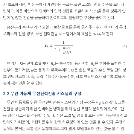
가 필요하지만, 본 논문에서 제안하는 구조는 급전 코일의 전류 수준을 모니터
링하고, 이를 바탕으로 인버터의 입력 전압을 조절하여
식 (1)
을 통해 정류기 앞
단에 일정한 전압을 공급하여 전력회로의 불필요한 구성을 줄이게 된다.
송신부와 수신부 각각 코일과 보상 회로를 통해 공진주파수가 인버터의 동작
주파수와 같을 경우, 무선 전력전송 시스템에서의 효율은
식 (4)
와 같다.
1
≃
K
≃
1
1
+
R
P
R
L
ω
2
M
2
K
(4)
R
R
1
+
P
L
2
2
ω
M
여기서,
K
는 전체 효율이며,
R
는 송신부의 등가저항,
R
은 부하를 포함한 수
P
L
신부의 등가저항,
ω
는 동작 각 주파수이며,
M
은 송신 코일과 수신 코일 간의 상
호 인덕턴스이다. 즉, 동작 주파수가 높을수록, 상호 인덕턴스가 클수록 효율이
높아지는 것을 알 수 있다.
2-2 무인 이동체 무선전력전송 시스템의 구성
무인 이동체를 위한 무선전력전송 시스템의 가상 구성은
Fig. 5
와 같다. 교류
전원을 공급하기 위한 인버터는 냉각을 위해 송신 코일과 분리되어 있으며, 팬
등 냉각 시스템을 적용할 수 있다. 수신 코일 및 정류 회로는 무인 이동체에 직접
탑재되기 때문에, 소형화를 위해 함께 하우징되어 있는 것을 볼 수 있다. 무인 이
동체의 본체는 보통 원기둥형이므로 그에 맞게 모델링되어 있는 것을 볼 수 있