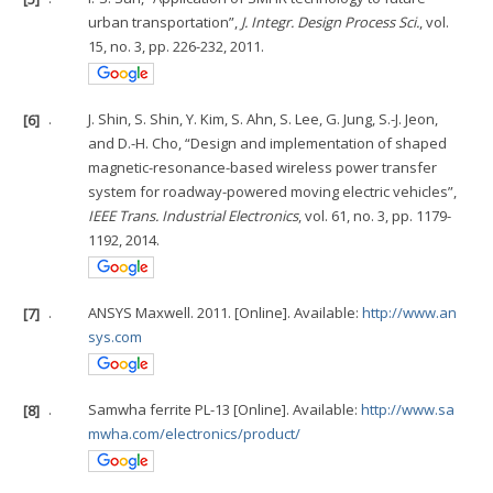
urban transportation”,
J. Integr. Design Process Sci.
, vol.
15, no. 3, pp. 226-232, 2011.
[6]
.
J. Shin, S. Shin, Y. Kim, S. Ahn, S. Lee, G. Jung, S.-J. Jeon,
and D.-H. Cho, “Design and implementation of shaped
magnetic-resonance-based wireless power transfer
system for roadway-powered moving electric vehicles”,
IEEE Trans. Industrial Electronics
, vol. 61, no. 3, pp. 1179-
1192, 2014.
[7]
.
ANSYS Maxwell. 2011. [Online]. Available:
http://www.an
sys.com
[8]
.
Samwha ferrite PL-13 [Online]. Available:
http://www.sa
mwha.com/electronics/product/