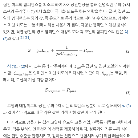
집전 회로의 임피던스를 최소로 하여 자기공진현상을 통해 선별적인 주파수(시
스템의 동작주파수)에서 효율이 극대화 되도록 하는 역할을 한다. 급전, 집전 코
일의 임피던스는 양의 값, 즉 유도기로 등가적으로 나타낼 수 있으므로, 임피던
스 매칭 회로는 보통 커패시터를 사용하게 된다. 다양한 임피던스 매칭 방식이
있지만, 직렬 공진의 경우 임피던스 매칭회로와 각 코일의 임피던스의 합은
식
[2]
[3]
(2)
와 같다
,
.
1
=
+
+
Z
=
j
ω
L
c
o
i
l
+
1
j
ω
C
m
a
t
c
h
i
n
g
+
R
p
a
r
a
Z
j
ω
L
R
(2)
c
o
i
l
p
a
r
a
j
ω
C
m
a
t
c
h
i
n
g
식 (1)
과
(2)
에서,
ω
는 동작 각주파수이며,
L
은 급전 및 집전 코일의 인덕턴
coil
스 값,
C
은 임피던스 매칭 회로의 커패시턴스 값이며,
R
는 코일, 커
matching
para
패시터, 도선의 기생 저항 값이다.
=
Z
r
e
s
p
o
n
s
e
=
R
p
a
r
a
Z
R
r
e
s
p
o
n
s
e
p
a
r
a
(3)
코일과 매칭회로의 공진 주파수에서는 리액턴스 성분이 서로 상쇄되어
식 (3)
과 같이 상대적으로 매우 작은 값인 기생 저항 값만이 남게 된다.
마지막으로 정류기는 집전 코일에 유도된 교류 전압, 전류를 직류로 전환시켜
주고, 직류 부하인 연료전지에 전력을 제공하게 된다. 정류기와 직류 부하 사이
에는 전압 수준을 안정시키고, 원하는 전압으로 변환시켜 주기 위한 레귤레이터