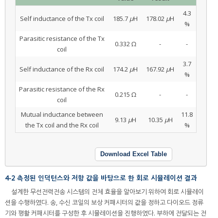
4.3
Self inductance of the Tx coil
185.7
μ
H
178.02
μ
H
%
Parasitic resistance of the Tx
0.332 Ω
-
-
coil
3.7
Self inductance of the Rx coil
174.2
μ
H
167.92
μ
H
%
Parasitic resistance of the Rx
0.215 Ω
-
-
coil
Mutual inductance between
11.8
9.13
μ
H
10.35
μ
H
the Tx coil and the Rx coil
%
Download Excel Table
4-2 측정된 인덕턴스와 저항 값을 바탕으로 한 회로 시뮬레이션 결과
설계한 무선전력전송 시스템의 전체 효율을 알아보기 위하여 회로 시뮬레이
션을 수행하였다. 송, 수신 코일의 보상 커패시터의 값을 정하고 다이오드 정류
기와 평활 커패시터를 구성한 후 시뮬레이션을 진행하였다. 부하에 전달되는 전