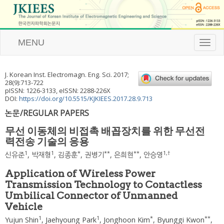
MENU
T
o
g
g
J. Korean Inst. Electromagn. Eng. Sci.
2017
;
l
28
(
9
):
713
-
722
e
pISSN: 1226-3133, eISSN: 2288-226X
n
DOI:
https://doi.org/10.5515/KJKIEES.2017.28.9.713
a
논문/REGULAR PAPERS
v
i
무선 이동체의 비접촉 배꼽장치를 위한 무선전
g
력전송 기술의 응용
a
t
1
1
*
**
**
1
,
†
신유준
,
박재형
,
김종훈
,
권병기
,
은희현
,
안승영
i
o
Application of Wireless Power
n
Transmission Technology to Contactless
Umbilical Connector of Unmanned
Vehicle
1
1
*
**
Yujun Shin
,
Jaehyoung Park
,
Jonghoon Kim
,
Byunggi Kwon
,