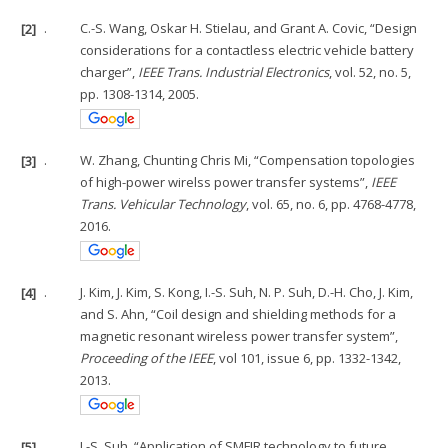
[2]
.
C.-S. Wang, Oskar H. Stielau, and Grant A. Covic, “Design
considerations for a contactless electric vehicle battery
charger”,
IEEE Trans. Industrial Electronics
, vol. 52, no. 5,
pp. 1308-1314, 2005.
[3]
.
W. Zhang, Chunting Chris Mi, “Compensation topologies
of high-power wirelss power transfer systems”,
IEEE
Trans. Vehicular Technology
, vol. 65, no. 6, pp. 4768-4778,
2016.
[4]
.
J. Kim, J. Kim, S. Kong, I.-S. Suh, N. P. Suh, D.-H. Cho, J. Kim,
and S. Ahn, “Coil design and shielding methods for a
magnetic resonant wireless power transfer system”,
Proceeding of the IEEE
, vol 101, issue 6, pp. 1332-1342,
2013.
[5]
.
I.-S. Suh, “Application of SMFIR technology to future