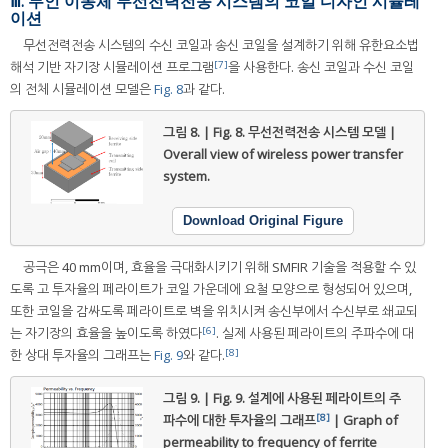
Ⅲ. 무인 이동체 무선전력전송 시스템의 코일 디자인 시뮬레
이션
무선전력전송 시스템의 수신 코일과 송신 코일을 설계하기 위해 유한요소법
[7]
해석 기반 자기장 시뮬레이션 프로그램
을 사용한다. 송신 코일과 수신 코일
의 전체 시뮬레이션 모델은
Fig. 8
과 같다.
그림 8. | Fig. 8.
무선전력전송 시스템 모델 |
Overall view of wireless power transfer
system.
Download Original Figure
공극은 40 mm이며, 효율을 극대화시키기 위해 SMFIR 기술을 적용할 수 있
도록 고 투자율의 페라이트가 코일 가운데에 요철 모양으로 형성되어 있으며,
또한 코일을 감싸도록 페라이트로 벽을 위치시켜 송신부에서 수신부로 쇄교되
[6]
는 자기장의 효율을 높이도록 하였다
. 실제 사용된 페라이트의 주파수에 대
[8]
한 상대 투자율의 그래프는
Fig. 9
와 같다.
그림 9. | Fig. 9.
설계에 사용된 페라이트의 주
[8]
파수에 대한 투자율의 그래프
| Graph of
permeability to frequency of ferrite