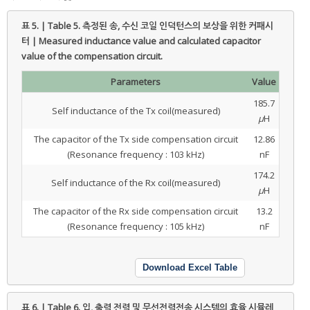
표 5. | Table 5.
측정된 송, 수신 코일 인덕턴스의 보상을 위한 커패시
터 | Measured inductance value and calculated capacitor
value of the compensation circuit.
Parameters
Value
185.7
Self inductance of the Tx coil(measured)
μ
H
The capacitor of the Tx side compensation circuit
12.86
(Resonance frequency : 103 kHz)
nF
174.2
Self inductance of the Rx coil(measured)
μ
H
The capacitor of the Rx side compensation circuit
13.2
(Resonance frequency : 105 kHz)
nF
Download Excel Table
표 6. | Table 6.
입, 출력 전력 및 무선전력전송 시스템의 효율 시뮬레