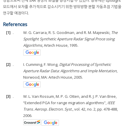
상함으로써 전체 SAR 영상의 화질을 향상시킬 수 있었다. 향후에는 spotlight
모드에서 오차를 추가적으로 감소시키기 위한 방위방향 분할 자동초점 기법을
연구할 예정이다.
References
[1]
.
W. G. Carrara, R. S. Goodman, and R. M. Majewski,
The
Spotlight Synthetic Aperture Radar Signal Proce ssing
Algorithms
, Artech House, 1995.
[2]
.
I. Cumming, F. Wong,
Digital Processing of Synthetic
Aperture Radar Data: Algorithms and Imple Mentation
,
Norwood, MA: Artech House, 2005.
[3]
.
W. L. Van Rossum, M. P. G. Otten, and R. J. P. Van Bree,
“Extended PGA for range migration algorithms”,
IEEE
Trans. Aerosp. Electron. Syst.
, vol. 42, no. 2, pp. 478-488,
2006.