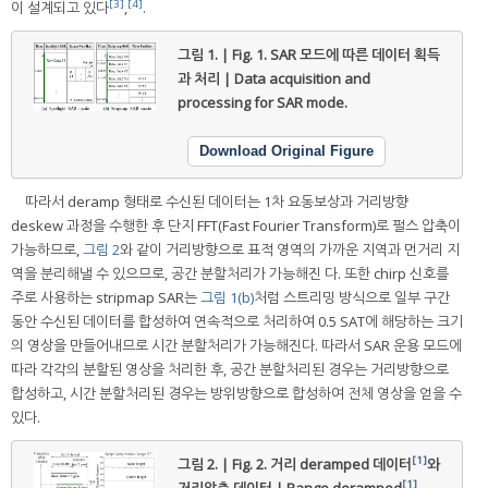
[3]
[4]
이 설계되고 있다
,
.
그림 1. | Fig. 1.
SAR 모드에 따른 데이터 획득
과 처리 | Data acquisition and
processing for SAR mode.
Download Original Figure
따라서 deramp 형태로 수신된 데이터는 1차 요동보상과 거리방향
deskew 과정을 수행한 후 단지 FFT(Fast Fourier Transform)로 펄스 압축이
가능하므로,
그림 2
와 같이 거리방향으로 표적 영역의 가까운 지역과 먼거리 지
역을 분리해낼 수 있으므로, 공간 분할처리가 가능해진 다. 또한 chirp 신호를
주로 사용하는 stripmap SAR는
그림 1(b)
처럼 스트리밍 방식으로 일부 구간
동안 수신된 데이터를 합성하여 연속적으로 처리하여 0.5 SAT에 해당하는 크기
의 영상을 만들어내므로 시간 분할처리가 가능해진다. 따라서 SAR 운용 모드에
따라 각각의 분할된 영상을 처리한 후, 공간 분할처리된 경우는 거리방향으로
합성하고, 시간 분할처리된 경우는 방위방향으로 합성하여 전체 영상을 얻을 수
있다.
[1]
그림 2. | Fig. 2.
거리 deramped 데이터
와
[1]
거리압축 데이터 | Range deramped