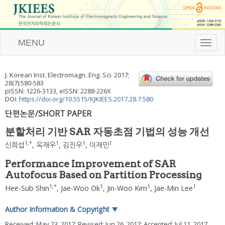
MENU
T
o
g
g
J. Korean Inst. Electromagn. Eng. Sci.
2017
;
l
28
(
7
):
580
-
583
e
pISSN: 1226-3133, eISSN: 2288-226X
n
DOI:
https://doi.org/10.5515/KJKIEES.2017.28.7.580
a
단편논문/SHORT PAPER
v
i
분할처리 기반 SAR 자동초점 기법의 성능 개선
g
a
1
,
*
1
1
1
신희섭
,
옥재우
,
김진우
,
이재민
t
i
Performance Improvement of SAR
o
Autofocus Based on Partition Processing
n
1
,
*
1
1
1
Hee-Sub Shin
,
Jae-Woo Ok
,
Jin-Woo Kim
,
Jae-Min Lee
Author Information & Copyright
▼
Received:
May 23, 2017
; Revised:
Jun 26, 2017
; Accepted:
Jul 11, 2017