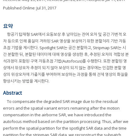
Published Online: Jul 31, 2017
요약
항공기 탑재형 SAR에서 요동보상 후 남아있는 잔여 오차 및 공간 가변적 오
차 등으로 인해 품질이 저하된 SAR 영상을 보상하기 위한 분할처리 기반 자동
초점 기법을 제시한다. Spotlight SAR는 공간 분할하고, Stripmap SAR는 시
간 분할한 뒤, 분할된 데이터에 대해 영상을 생성한 후, 추정된 오차의 적합성 분
석과정이 포함된 구역 자동초점 기법(Autofocus)를 수행한다. 또한 분할된 영
상에서 위상오차 추정이 되지 않아 보상이 되지 않는 경우에는 인접한 분할 영
상의 위상오차에 가중치를 부여하여 보상하는 과정을 통해 전체 영상의 화질을
향상시키는 방법을 제시한다.
Abstract
To compensate the degraded SAR image due to the residual
errors and the spatial variant errors remaining after the motion
compensation in the airborne SAR, we have introduced the
autofocus method based on the partition processing. Thus, after we
perform the spatial partition for the spotlight SAR data and the time
partition for the stripmap SAR data, we reconstruct the subpatch