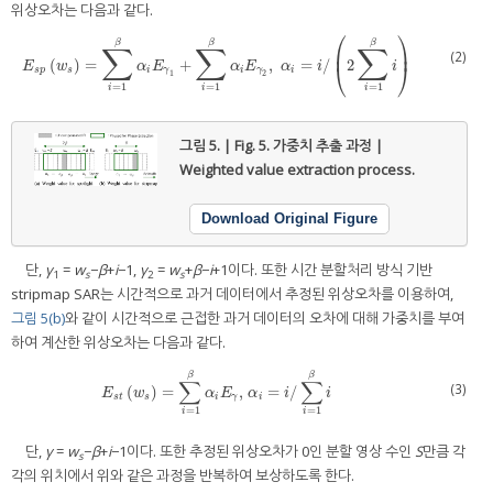
위상오차는 다음과 같다.
⎛
⎞
β
β
β
∑
∑
∑
⎜
⎟
(2)
(
)
=
+
,
=
/
2
E
s
p
(
w
s
)
=
∑
i
=
1
β
α
i
E
γ
1
+
∑
i
=
1
β
α
i
E
γ
2
,
α
i
=
i
/
(
2
∑
i
=
1
β
i
)
E
w
α
E
α
E
α
i
⎝
i
⎠
s
p
s
i
γ
i
γ
i
1
2
=
1
=
1
=
1
i
i
i
그림 5. | Fig. 5.
가중치 추출 과정 |
Weighted value extraction process.
Download Original Figure
단,
γ
=
w
−
β
+
i
−1,
γ
=
w
+
β
−
i
+1이다. 또한 시간 분할처리 방식 기반
1
s
2
s
stripmap SAR는 시간적으로 과거 데이터에서 추정된 위상오차를 이용하여,
그림 5(b)
와 같이 시간적으로 근접한 과거 데이터의 오차에 대해 가중치를 부여
하여 계산한 위상오차는 다음과 같다.
β
β
∑
∑
(3)
(
)
=
,
=
/
E
s
t
(
w
s
)
=
∑
i
=
1
β
α
i
E
γ
,
α
i
=
i
/
∑
i
=
1
β
i
E
w
α
E
α
i
i
s
t
s
i
γ
i
=
1
=
1
i
i
단,
γ
=
w
−
β
+
i
−1이다. 또한 추정된 위상오차가 0인 분할 영상 수인
S
만큼 각
s
각의 위치에서 위와 같은 과정을 반복하여 보상하도록 한다.