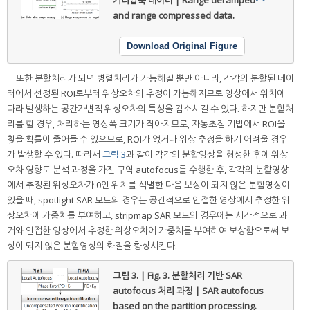
and range compressed data.
Download Original Figure
또한 분할처리가 되면 병렬처리가 가능해질 뿐만 아니라, 각각의 분할된 데이
터에서 선정된 ROI로부터 위상오차의 추정이 가능해지므로 영상에서 위치에
따라 발생하는 공간가변적 위상오차의 특성을 감소시킬 수 있다. 하지만 분할처
리를 할 경우, 처리하는 영상폭 크기가 작아지므로, 자동초점 기법에서 ROI을
찾을 확률이 줄어들 수 있으므로, ROI가 없거나 위상 추정을 하기 어려울 경우
가 발생할 수 있다. 따라서
그림 3
과 같이 각각의 분할영상을 형성한 후에 위상
오차 영향도 분석 과정을 가진 구역 autofocus를 수행한 후, 각각의 분할영상
에서 추정된 위상오차가 0인 위치를 식별한 다음 보상이 되지 않은 분할영상이
있을 때, spotlight SAR 모드의 경우는 공간적으로 인접한 영상에서 추정한 위
상오차에 가중치를 부여하고, stripmap SAR 모드의 경우에는 시간적으로 과
거와 인접한 영상에서 추정한 위상오차에 가중치를 부여하여 보상함으로써 보
상이 되지 않은 분할영상의 화질을 향상시킨다.
그림 3. | Fig. 3.
분할처리 기반 SAR
autofocus 처리 과정 | SAR autofocus
based on the partition processing.