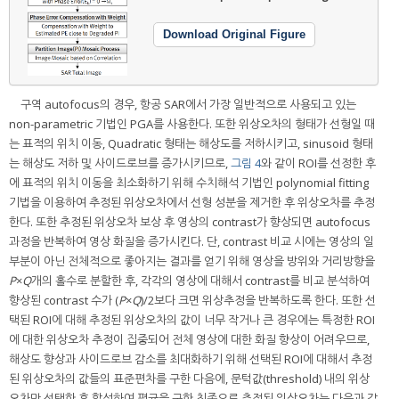
Download Original Figure
구역 autofocus의 경우, 항공 SAR에서 가장 일반적으로 사용되고 있는
non-parametric 기법인 PGA를 사용한다. 또한 위상오차의 형태가 선형일 때
는 표적의 위치 이동, Quadratic 형태는 해상도를 저하시키고, sinusoid 형태
는 해상도 저하 및 사이드로브를 증가시키므로,
그림 4
와 같이 ROI를 선정한 후
에 표적의 위치 이동을 최소화하기 위해 수치해석 기법인 polynomial fitting
기법을 이용하여 추정된 위상오차에서 선형 성분을 제거한 후 위상오차를 추정
한다. 또한 추정된 위상오차 보상 후 영상의 contrast가 향상되면 autofocus
과정을 반복하여 영상 화질을 증가시킨다. 단, contrast 비교 시에는 영상의 일
부분이 아닌 전체적으로 좋아지는 결과를 얻기 위해 영상을 방위와 거리방향을
P
×
Q
개의 홀수로 분할한 후, 각각의 영상에 대해서 contrast를 비교 분석하여
향상된 contrast 수가 (
P
×
Q
)/2보다 크면 위상추정을 반복하도록 한다. 또한 선
택된 ROI에 대해 추정된 위상오차의 값이 너무 작거나 큰 경우에는 특정한 ROI
에 대한 위상오차 추정이 집중되어 전체 영상에 대한 화질 향상이 어려우므로,
해상도 향상과 사이드로브 감소를 최대화하기 위해 선택된 ROI에 대해서 추정
된 위상오차의 값들의 표준편차를 구한 다음에, 문턱값(threshold) 내의 위상
오차만 선택한 후 합성하여 평균을 구한 최종으로 추정된 위상오차는 다음과 같