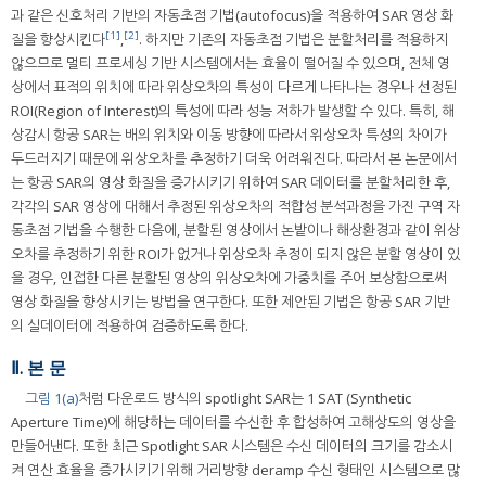
과 같은 신호처리 기반의 자동초점 기법(autofocus)을 적용하여 SAR 영상 화
[1]
[2]
질을 향상시킨다
,
. 하지만 기존의 자동초점 기법은 분할처리를 적용하지
않으므로 멀티 프로세싱 기반 시스템에서는 효율이 떨어질 수 있으며, 전체 영
상에서 표적의 위치에 따라 위상오차의 특성이 다르게 나타나는 경우나 선정된
ROI(Region of Interest)의 특성에 따라 성능 저하가 발생할 수 있다. 특히, 해
상감시 항공 SAR는 배의 위치와 이동 방향에 따라서 위상오차 특성의 차이가
두드러지기 때문에 위상오차를 추정하기 더욱 어려워진다. 따라서 본 논문에서
는 항공 SAR의 영상 화질을 증가시키기 위하여 SAR 데이터를 분할처리한 후,
각각의 SAR 영상에 대해서 추정된 위상오차의 적합성 분석과정을 가진 구역 자
동초점 기법을 수행한 다음에, 분할된 영상에서 논밭이나 해상환경과 같이 위상
오차를 추정하기 위한 ROI가 없거나 위상오차 추정이 되지 않은 분할 영상이 있
을 경우, 인접한 다른 분할된 영상의 위상오차에 가중치를 주어 보상함으로써
영상 화질을 향상시키는 방법을 연구한다. 또한 제안된 기법은 항공 SAR 기반
의 실데이터에 적용하여 검증하도록 한다.
Ⅱ. 본 문
그림 1(a)
처럼 다운로드 방식의 spotlight SAR는 1 SAT (Synthetic
Aperture Time)에 해당하는 데이터를 수신한 후 합성하여 고해상도의 영상을
만들어낸다. 또한 최근 Spotlight SAR 시스템은 수신 데이터의 크기를 감소시
켜 연산 효율을 증가시키기 위해 거리방향 deramp 수신 형태인 시스템으로 많