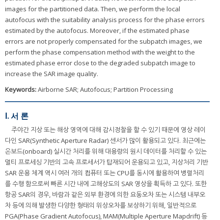
images for the partitioned data. Then, we perform the local
autofocus with the suitability analysis process for the phase errors
estimated by the autofocus. Moreover, if the estimated phase
errors are not properly compensated for the subpatch images, we
perform the phase compensation method with the weight to the
estimated phase error close to the degraded subpatch image to
increase the SAR image quality.
Keywords:
Airborne SAR; Autofocus; Partition Processing
Ⅰ. 서 론
주야간 지상 또는 해상 영역에 대해 감시정찰을 할 수 있기 때문에 영상 레이
다인 SAR(Synthetic Aperture Radar) 센서가 많이 활용되고 있다. 최근에는
온보드(onboard) 실시간 처리를 위해 대용량의 원시 데이터를 처리할 수 있는
멀티 프로세싱 기반의 고속 프로세서가 탑재되어 운용되고 있고, 지상처리 기반
SAR 운용 체계 역시 여러 개의 컴퓨터 또는 CPU를 동시에 활용하여 병렬처리
를 수행 함으로써 빠른 시간 내에 고해상도의 SAR 영상을 획득하 고 있다. 또한
항공 SAR의 경우, 바람과 같은 외부 환경에 의한 요동오차 또는 시스템 내부오
차 등에 의해 발생한 다양한 형태의 위상오차를 보상하기 위해, 일반적으로
PGA(Phase Gradient Autofocus), MAM(Multiple Aperture Mapdrift) 등