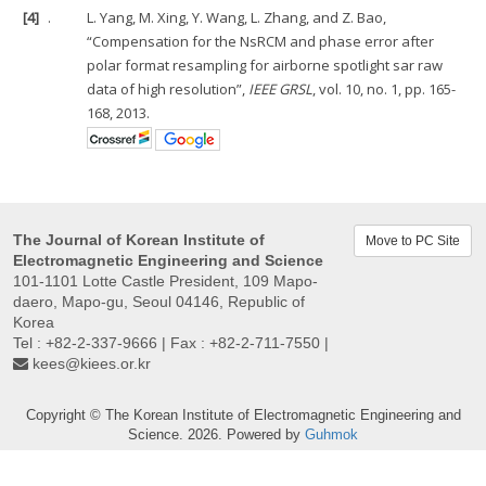
[4]
.
L. Yang, M. Xing, Y. Wang, L. Zhang, and Z. Bao,
“Compensation for the NsRCM and phase error after
polar format resampling for airborne spotlight sar raw
data of high resolution”,
IEEE GRSL
, vol. 10, no. 1, pp. 165-
168, 2013.
The Journal of Korean Institute of
Move to PC Site
Electromagnetic Engineering and Science
101-1101 Lotte Castle President, 109 Mapo-
daero, Mapo-gu, Seoul 04146, Republic of
Korea
Tel : +82-2-337-9666 | Fax : +82-2-711-7550 |
kees@kiees.or.kr
Copyright © The Korean Institute of Electromagnetic Engineering and
Science. 2026. Powered by
Guhmok