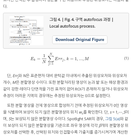
다.
그림 4. | Fig. 4.
구역 autofocus 과정 |
Local autofocus process.
Download Original Figure
N
1
∑
(1)
=
,
=
1
,
...
,
E
k
=
1
N
∑
j
=
1
N
E
r
r
j
,
k
=
1
,
...
,
M
E
E
r
r
k
M
k
j
N
=
1
j
단,
Err
와
N
은 표준편차 대비 문턱값 이내에서 추출된 위상오차와 위상오차
j
개수,
M
은 분할영상 수이다. 또한 분할처리된 영상이 논과 밭 또는 해상 환경과
같이 강한 레이다 단면적을 가진 표적이 없어 ROI가 존재하지 않거나 위상오차
추정이 어려운 지역의 경우에는 추정된 위상오차는 0으로 설정한다.
또한 분할 영상을 전체 영상으로 합성하기 전에 추정된 위상오차가 0인 영상
을 식별하여 보상이 되지 않은 분할영상의 위치
w
를 확인한다. 단,
s
= 1,⋯,
S
이
s
며,
S
는 보상되지 않은 분할영상 수이다. Spotlight SAR의 경우,
그림 5(a)
와 같
이 보상이 되지 않은 분할영상을 기준으로 좌우 영상에 각각
β
개의 분할영상 위
상오차를 선택한 후, 선택된 위치와 인접할수록 가중치를 증가시켜가며 계산한