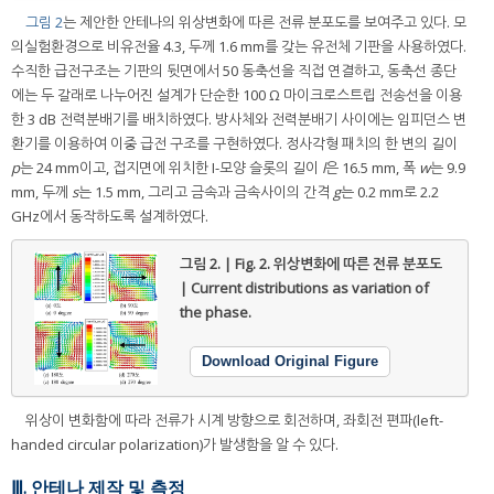
그림 2
는 제안한 안테나의 위상변화에 따른 전류 분포도를 보여주고 있다. 모
의실험환경으로 비유전율 4.3, 두께 1.6 mm를 갖는 유전체 기판을 사용하였다.
수직한 급전구조는 기판의 뒷면에서 50 동축선을 직접 연결하고, 동축선 종단
에는 두 갈래로 나누어진 설계가 단순한 100 Ω 마이크로스트립 전송선을 이용
한 3 dB 전력분배기를 배치하였다. 방사체와 전력분배기 사이에는 임피던스 변
환기를 이용하여 이중 급전 구조를 구현하였다. 정사각형 패치의 한 변의 길이
p
는 24 mm이고, 접지면에 위치한 I-모양 슬롯의 길이
l
은 16.5 mm, 폭
w
는 9.9
mm, 두께
s
는 1.5 mm, 그리고 금속과 금속사이의 간격
g
는 0.2 mm로 2.2
GHz에서 동작하도록 설계하였다.
그림 2. | Fig. 2.
위상변화에 따른 전류 분포도
| Current distributions as variation of
the phase.
Download Original Figure
위상이 변화함에 따라 전류가 시계 방향으로 회전하며, 좌회전 편파(left-
handed circular polarization)가 발생함을 알 수 있다.
Ⅲ. 안테나 제작 및 측정