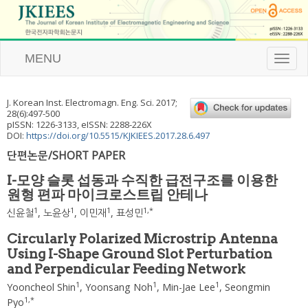
MENU
T
o
g
g
J. Korean Inst. Electromagn. Eng. Sci.
2017
;
l
28
(
6
):
497
-
500
e
pISSN: 1226-3133, eISSN: 2288-226X
n
DOI:
https://doi.org/10.5515/KJKIEES.2017.28.6.497
a
단편논문/SHORT PAPER
v
i
I-모양 슬롯 섭동과 수직한 급전구조를 이용한
g
원형 편파 마이크로스트립 안테나
a
t
1
1
1
1
,
*
신윤철
,
노윤상
,
이민재
,
표성민
i
o
Circularly Polarized Microstrip Antenna
n
Using I-Shape Ground Slot Perturbation
and Perpendicular Feeding Network
1
1
1
Yooncheol Shin
,
Yoonsang Noh
,
Min-Jae Lee
,
Seongmin
1
,
*
Pyo