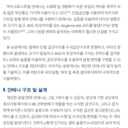
마이크로스트립 안테나는 소형화 및 경량화가 쉬운 장점과 저비용 제작이 쉬
[3]
워 많은 무선통신 기기에 사용이 되고 있다
. 단일급전을 사용하여 마이크로
스트립 원형 편파 안테나를 구현하기 위해서는 섭동을 이용하여 대각선 방향으
로 크기가 같고, 90도 위상차이를 갖는 degenerate 모드를 발생시키는 방법
[4]
이 사용된다
. 그러나 원형 편파로 동작하는 대역폭이 협소한 단점을 가지고
있다.
본 논문에서는 종래의 단일 급전구조를 수직급전구조로 변형하고, 대각선 방
향으로 발생하는 크기가 동일하고 90도의 위상차이를 가지는 주파수를 접지면
의 I-모양의 슬롯을 이용하여, 공진주파수를 조절하여 원형 편파를 구현할 수 있
는 안테나 구조를 제안하였다. 이어지는 본문에서는 제안한 안테나의 동작 원리
를 기술하고, 이를 바탕으로 모의실험, 제작 및 측정 결과에 대하여 구체적으로
서술하겠다.
Ⅱ. 안테나 구조 및 설계
제안한 원형 편파 안테나는
그림 1
에서 볼 수 있듯이, 유전체 기판 상단부의
정사각형 패치와 3 dB 전력분배기 역할을 하는 수직한 급전구조, 그리고 접지
면에 위치한 I-모양의 슬롯으로 구성되어 있다. 수직한 급전은 참고문헌
[5]
,
[6]
에서 볼 수 있듯이, 급전위치에 따라서 수평 및 수직선형 편파를 가지는 두 개의
공진을 발생시킨다. 전력이 y축에 인가되는 경우 슬롯이 H-모양으로 보이게 되