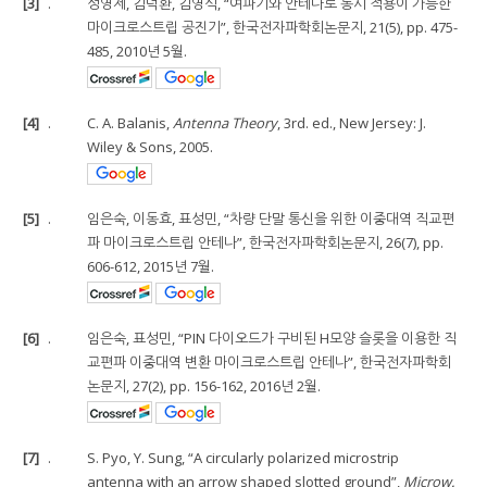
[3]
.
성영제, 김덕환, 김영식, “여파기와 안테나로 동시 적용이 가능한
마이크로스트립 공진기”, 한국전자파학회논문지, 21(5), pp. 475-
485, 2010년 5월.
[4]
.
C. A. Balanis,
Antenna Theory
, 3rd. ed., New Jersey: J.
Wiley & Sons, 2005.
[5]
.
임은숙, 이동효, 표성민, “차량 단말 통신을 위한 이중대역 직교편
파 마이크로스트립 안테나”, 한국전자파학회논문지, 26(7), pp.
606-612, 2015년 7월.
[6]
.
임은숙, 표성민, “PIN 다이오드가 구비된 H모양 슬롯을 이용한 직
교편파 이중대역 변환 마이크로스트립 안테나”, 한국전자파학회
논문지, 27(2), pp. 156-162, 2016년 2월.
[7]
.
S. Pyo, Y. Sung, “A circularly polarized microstrip
antenna with an arrow shaped slotted ground”,
Microw.