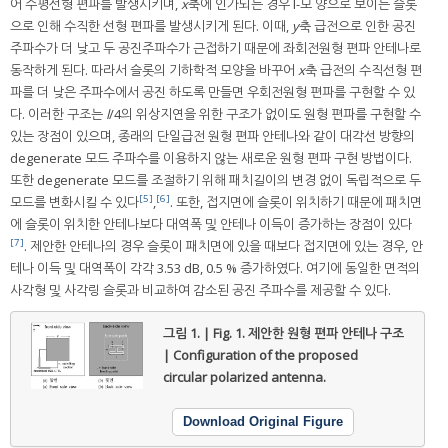
어 수평선형 편파를 발생시키며,
x
축에 인가되는 경우 I-모 양으로 보이는 슬롯
으로 인해 수직한 선형 편파를 발생시키게 된다. 이때,
y
축 급전으로 인한 공진
주파수가 더 낮고 두 공진주파수가 근접하기 때문에 좌회전원형 편파 안테나로
동작하게 된다. 따라서 슬롯의 기하학적 모양을 바꾸어
x
축 급전의 수직선형 편
파를 더 낮은 주파수에서 공진 하도록 만들면 우회전원형 편파를 구현할 수 있
다. 이러한 구조는
l
/4의 위상지연을 위한 구조가 없이도 원형 편파를 구현할 수
있는 장점이 있으며, 종래의 단일급전 원형 편파 안테나와 같이 대각선 방향의
degenerate 모드 주파수를 이용하지 않는 새로운 원형 편파 구현 방법이다.
또한 degenerate 모드를 조절하기 위해 패치길이의 변경 없이 독립적으로 두
[5]
[6]
모드를 변화시킬 수 있다
,
. 또한, 접지면에 슬롯이 위치하기 때문에 패치면
에 슬롯이 위치한 안테나보다 대역폭 및 안테나 이득이 증가하는 장점이 있다
[7]
. 제안한 안테나의 경우 슬롯이 패치면에 있을 때보다 접지면에 있는 경우, 안
테나 이득 및 대역폭이 각각 3.53 dB, 0.5 % 증가하였다. 여기에 동일한 면적의
사각형 및 사각링 슬롯과 비교하여 감소된 공진 주파수를 제공할 수 있다.
그림 1. | Fig. 1.
제안한 원형 편파 안테나 구조
| Configuration of the proposed
circular polarized antenna.
Download Original Figure