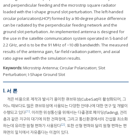
and perpendicular feeding and the microstrip square radiator
loaded with the I-shape ground slot perturbation. The left-handed
circular polarization(LHCP) formed by a 90-degree phase difference
can be radiated by the perpendicular feeding network and the
ground slot perturbation. An implemented antenna is designed for
the use in the satellite communication system operated in S-band of
2.2 GHz, and is to be the 91 MHz of −10 dB bandwidth. The measured
results of the antenna gain, far-field radiation pattern, and axial
ratio agree well with the simulation results.
Keywords:
Microstrip Antenna; Circular Polarization; Slot
Perturbation; I-Shape Ground Slot
Ⅰ. 서 론
적은 비용으로 제작과 발사가 용이한 큐브위성(CubeSat)이 활성화되어, 그
어느 때보다도 많은 큐브위성에 사용되는 다양한 안테나에 대한 연구 및 개발이
[1]
수행되고 있다
. 이러한 위성통신을 위해서는 다중경로 페이딩(fading), 전리
층과 같은 지구의 대기에 의한 전파장애, 그리고 통신환경에서의 간섭을 최소화
[2]
하는데 유리한 원형 편파가 사용된다
. 또한 선형 편파와 달리 원형 편파는 편
파면의 일치에서 자유롭다는 이점이 있다.