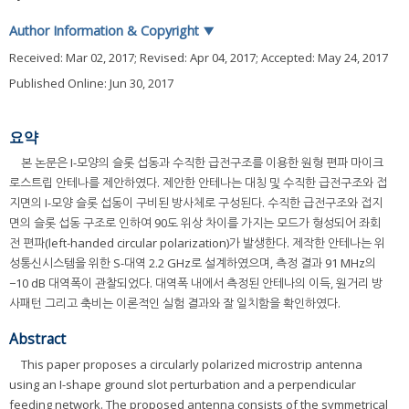
Author Information & Copyright
▼
Received:
Mar 02, 2017
; Revised:
Apr 04, 2017
; Accepted:
May 24, 2017
Published Online: Jun 30, 2017
요약
본 논문은 I-모양의 슬롯 섭동과 수직한 급전구조를 이용한 원형 편파 마이크
로스트립 안테나를 제안하였다. 제안한 안테나는 대칭 및 수직한 급전구조와 접
지면의 I-모양 슬롯 섭동이 구비된 방사체로 구성된다. 수직한 급전구조와 접지
면의 슬롯 섭동 구조로 인하여 90도 위상 차이를 가지는 모드가 형성되어 좌회
전 편파(left-handed circular polarization)가 발생한다. 제작한 안테나는 위
성통신시스템을 위한 S-대역 2.2 GHz로 설계하였으며, 측정 결과 91 MHz의
−10 dB 대역폭이 관찰되었다. 대역폭 내에서 측정된 안테나의 이득, 원거리 방
사패턴 그리고 축비는 이론적인 실험 결과와 잘 일치함을 확인하였다.
Abstract
This paper proposes a circularly polarized microstrip antenna
using an I-shape ground slot perturbation and a perpendicular
feeding network. The proposed antenna consists of the symmetrical