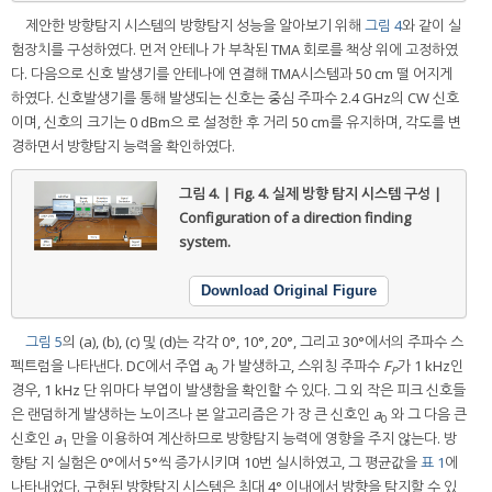
제안한 방향탐지 시스템의 방향탐지 성능을 알아보기 위해
그림 4
와 같이 실
험장치를 구성하였다. 먼저 안테나 가 부착된 TMA 회로를 책상 위에 고정하였
다. 다음으로 신호 발생기를 안테나에 연결해 TMA시스템과 50 cm 떨 어지게
하였다. 신호발생기를 통해 발생되는 신호는 중심 주파수 2.4 GHz의 CW 신호
이며, 신호의 크기는 0 dBm으 로 설정한 후 거리 50 cm를 유지하며, 각도를 변
경하면서 방향탐지 능력을 확인하였다.
그림 4. | Fig. 4.
실제 방향 탐지 시스템 구성 |
Configuration of a direction finding
system.
Download Original Figure
그림 5
의 (a), (b), (c) 및 (d)는 각각 0°, 10°, 20°, 그리고 30°에서의 주파수 스
펙트럼을 나타낸다. DC에서 주엽
a
가 발생하고, 스위칭 주파수
F
가 1 kHz인
0
P
경우, 1 kHz 단 위마다 부엽이 발생함을 확인할 수 있다. 그 외 작은 피크 신호들
은 랜덤하게 발생하는 노이즈나 본 알고리즘은 가 장 큰 신호인
a
와 그 다음 큰
0
신호인
a
만을 이용하여 계산하므로 방향탐지 능력에 영향을 주지 않는다. 방
1
향탐 지 실험은 0°에서 5°씩 증가시키며 10번 실시하였고, 그 평균값을
표 1
에
나타내었다. 구현된 방향탐지 시스템은 최대 4° 이내에서 방향을 탐지할 수 있