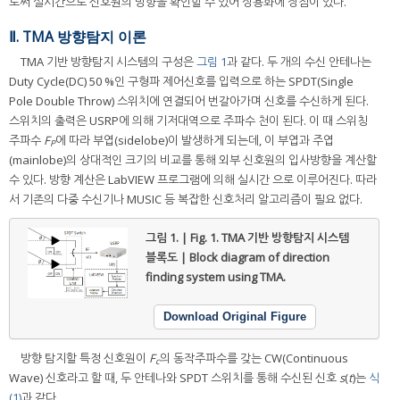
로써 실시간으로 신호원의 방향을 확인할 수 있어 상용화에 장점이 있다.
Ⅱ. TMA 방향탐지 이론
TMA 기반 방향탐지 시스템의 구성은
그림 1
과 같다. 두 개의 수신 안테나는
Duty Cycle(DC) 50 %인 구형파 제어신호를 입력으로 하는 SPDT(Single
Pole Double Throw) 스위치에 연결되어 번갈아가며 신호를 수신하게 된다.
스위치의 출력은 USRP에 의해 기저대역으로 주파수 천이 된다. 이 때 스위칭
주파수
F
에 따라 부엽(sidelobe)이 발생하게 되는데, 이 부엽과 주엽
P
(mainlobe)의 상대적인 크기의 비교를 통해 외부 신호원의 입사방향을 계산할
수 있다. 방향 계산은 LabVIEW 프로그램에 의해 실시간 으로 이루어진다. 따라
서 기존의 다중 수신기나 MUSIC 등 복잡한 신호처리 알고리즘이 필요 없다.
그림 1. | Fig. 1.
TMA 기반 방향탐지 시스템
블록도 | Block diagram of direction
finding system using TMA.
Download Original Figure
방향 탐지할 특정 신호원이
F
의 동작주파수를 갖는 CW(Continuous
c
Wave) 신호라고 할 때, 두 안테나와 SPDT 스위치를 통해 수신된 신호
s
(
t
)는
식
(1)
과 같다.