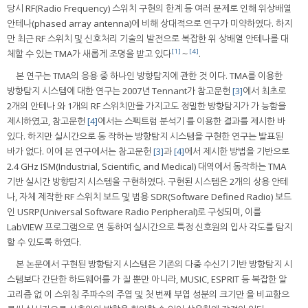
당시 RF(Radio Frequency) 스위치 구현의 한계 등 여러 문제로 인해 위상배열
안테나(phased array antenna)에 비해 상대적으로 연구가 미약하였다. 하지
만 최근 RF 스위치 및 신호처리 기술의 발전으로 복잡한 위 상배열 안테나를 대
[1]
[4]
체할 수 있는 TMA가 새롭게 조명을 받고 있다
～
.
본 연구는 TMA의 응용 중 하나인 방향탐지에 관한 것 이다. TMA를 이용한
방향탐지 시스템에 대한 연구는 2007년 Tennant가 참고문헌
[3]
에서 최초로
2개의 안테나 와 1개의 RF 스위치만을 가지고도 정밀한 방향탐지가 가 능함을
제시하였고, 참고문헌
[4]
에서는 스펙트럼 분석기 를 이용한 결과를 제시한 바
있다. 하지만 실시간으로 동 작하는 방향탐지 시스템을 구현한 연구는 발표된
바가 없다. 이에 본 연구에서는 참고문헌
[3]
과
[4]
에서 제시한 방법을 기반으로
2.4 GHz ISM(Industrial, Scientific, and Medical) 대역에서 동작하는 TMA
기반 실시간 방향탐지 시스템을 구현하였다. 구현된 시스템은 2개의 상용 안테
나, 자체 제작한 RF 스위치 보드 및 범용 SDR(Software Defined Radio) 보드
인 USRP(Universal Software Radio Peripheral)로 구성되며, 이를
LabVIEW 프로그램으로 연 동하여 실시간으로 특정 신호원의 입사 각도를 탐지
할 수 있도록 하였다.
본 논문에서 구현된 방향탐지 시스템은 기존의 다중 수신기 기반 방향탐지 시
스템보다 간단한 하드웨어를 가 질 뿐만 아니라, MUSIC, ESPRIT 등 복잡한 알
고리즘 없 이 스위칭 주파수의 주엽 및 첫 번째 부엽 성분의 크기만 을 비교함으