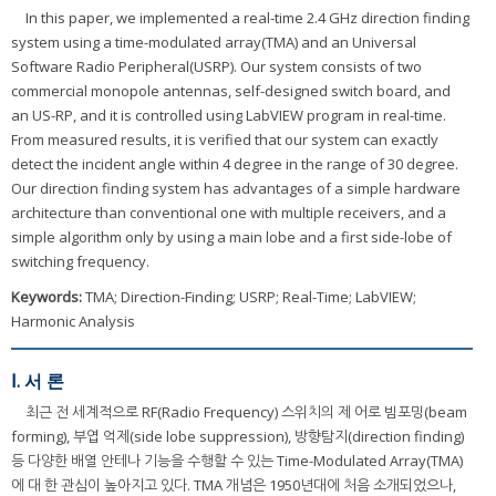
In this paper, we implemented a real-time 2.4 GHz direction finding
system using a time-modulated array(TMA) and an Universal
Software Radio Peripheral(USRP). Our system consists of two
commercial monopole antennas, self-designed switch board, and
an US-RP, and it is controlled using LabVIEW program in real-time.
From measured results, it is verified that our system can exactly
detect the incident angle within 4 degree in the range of 30 degree.
Our direction finding system has advantages of a simple hardware
architecture than conventional one with multiple receivers, and a
simple algorithm only by using a main lobe and a first side-lobe of
switching frequency.
Keywords:
TMA; Direction-Finding; USRP; Real-Time; LabVIEW;
Harmonic Analysis
Ⅰ. 서 론
최근 전 세계적으로 RF(Radio Frequency) 스위치의 제 어로 빔포밍(beam
forming), 부엽 억제(side lobe suppression), 방향탐지(direction finding)
등 다양한 배열 안테나 기능을 수행할 수 있는 Time-Modulated Array(TMA)
에 대 한 관심이 높아지고 있다. TMA 개념은 1950년대에 처음 소개되었으나,