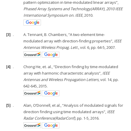
pattern optimization in time-modulated linear arrays”,
Phased Array Systems and Technology(ARRAY)
,
2010 IEEE
International Symposium on. IEEE
, 2010.
[3]
.
A. Tennant, B. Chambers, “A two-element time-
modulated array with direction-finding properties”,
IEEE
Antennas Wireless Propag. Lett.
, vol. 6, pp. 64-5, 2007.
[4]
.
Chong He, et. al., “Direction finding by time-modulated
array with harmonic characteristic analysis”,
IEEE
Antennas and Wireless Propagation Letters
, vol. 14, pp.
642-645, 2015.
[5]
.
Alan, O’Donnell, et al., “Analysis of modulated signals for
direction finding using time modulated arrays”,
IEEE
Radar Conference(RadarConf)
, pp. 1-5, 2016.