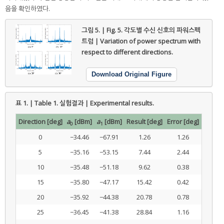
음을 확인하였다.
그림 5. | Fig. 5.
각도별 수신 신호의 파워스펙
트럼 | Variation of power spectrum with
respect to different directions.
Download Original Figure
표 1. | Table 1.
실험결과 | Experimental results.
Direction [deg]
a
[dBm]
a
[dBm]
Result [deg]
Error [deg]
0
1
0
−34.46
−67.91
1.26
1.26
5
−35.16
−53.15
7.44
2.44
10
−35.48
−51.18
9.62
0.38
15
−35.80
−47.17
15.42
0.42
20
−35.92
−44.38
20.78
0.78
25
−36.45
−41.38
28.84
1.16