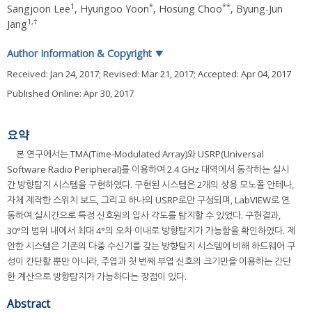
1
*
**
Sangjoon Lee
,
Hyungoo Yoon
,
Hosung Choo
,
Byung-Jun
1
,
†
Jang
Author Information & Copyright
▼
Received:
Jan 24, 2017
; Revised:
Mar 21, 2017
; Accepted:
Apr 04, 2017
Published Online: Apr 30, 2017
요약
본 연구에서는 TMA(Time-Modulated Array)와 USRP(Universal
Software Radio Peripheral)를 이용하여 2.4 GHz 대역에서 동작하는 실시
간 방향탐지 시스템을 구현하였다. 구현된 시스템은 2개의 상용 모노폴 안테나,
자체 제작한 스위치 보드, 그리고 하나의 USRP로만 구성되며, LabVIEW로 연
동하여 실시간으로 특정 신호원의 입사 각도를 탐지할 수 있었다. 구현결과,
30°의 범위 내에서 최대 4°의 오차 이내로 방향탐지가 가능함을 확인하였다. 제
안한 시스템은 기존의 다중 수신기를 갖는 방향탐지 시스템에 비해 하드웨어 구
성이 간단할 뿐만 아니라, 주엽과 첫 번째 부엽 신호의 크기만을 이용하는 간단
한 계산으로 방향탐지가 가능하다는 장점이 있다.
Abstract