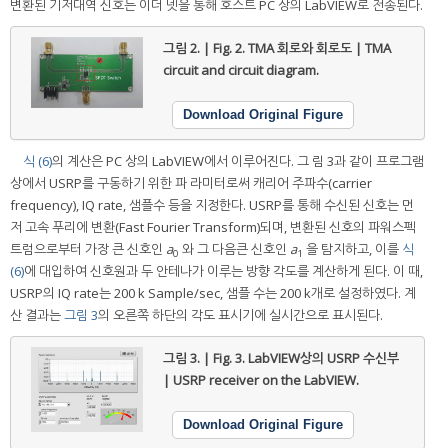
변환된 기저대역 신호는 이더 넷을 통해 호스트 PC 상의 LabVIEW로 전송된다.
그림 2. | Fig. 2.
TMA 회로와 회로도 | TMA
circuit and circuit diagram.
Download Original Figure
식 (6)
의 계산은 PC 상의 LabVIEW에서 이루어진다. 그 림 3과 같이 프로그램
상에서 USRP를 구동하기 위한 파 라미터로써 캐리어 주파수(carrier
frequency), IQ rate, 샘플수 등을 지정한다. USRP를 통해 수신된 신호는 먼
저 고속 푸리에 변환(Fast Fourier Transform)되며, 변환된 신호의 파워스펙
트럼으로부터 가장 큰 신호인
a
와 그 다음큰 신호인
a
을 탐지하고, 이를
식
0
1
(6)
에 대입하여 신호원과 두 안테나가 이루는 방향 각도를 계산하게 된다. 이 때,
USRP의 IQ rate는 200 k Sample/sec, 샘플 수는 200 k개로 설정하였다. 계
산 결과는
그림 3
의 오른쪽 하단의 각도 표시기에 실시간으로 표시된다.
그림 3. | Fig. 3.
LabVIEW상의 USRP 수신부
| USRP receiver on the LabVIEW.
Download Original Figure