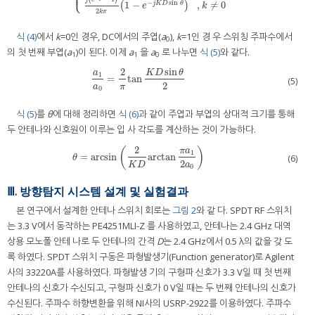
⎩
⎪
−
sin
1
−
,
≠
0
j
K
D
θ
(
)
e
k
2
k
π
식 (4)
에서
k
=0인 경우, DC에서의 주엽(
a
),
k
=1인 경 우 스위칭 주파수에서
0
의 첫 번째 부엽(
a
)이 된다. 이제
a
을
a
로 나누면
식 (5)
와 같다.
1
1
0
2
sin
a
K
D
θ
1
=
tan
a
1
a
0
=
2
π
tan
K
D
sin
θ
2
(5)
2
a
π
0
식 (5)
를
θ
에 대해 정리하면
식 (6)
과 같이 주엽과 부엽의 상대적 크기를 통해
두 안테나와 신호원이 이루는 입 사 각도를 계산하는 것이 가능하다.
2
(
)
π
a
1
=
arcsin
arctan
θ
=
arcsin
(
2
K
D
arctan
π
a
1
2
a
0
)
(6)
θ
2
a
K
D
0
Ⅲ. 방향탐지 시스템 설계 및 실험결과
본 연구에서 설계한 안테나 스위치 회로는
그림 2
와 같 다. SPDT RF 스위치
는 3.3 V에서 동작하는 PE4251MLI-Z 를 사용하였고, 안테나는 2.4 GHz 대역
상용 모노폴 안테 나로 두 안테나의 간격
D
는 2.4 GHz에서 0.5 λ의 값을 갖 도
록 하였다. SPDT 스위치 구동은 파형발생기(Function generator)로 Agilent
사의 33220A를 사용하였다. 파형발생 기의 구형파 신호가 3.3 V일 때 첫 번째
안테나의 신호가 수신되고, 구형파 신호가 0 V일 때는 두 번째 안테나의 신호가
수신된다. 주파수 하향변환을 위해 NI사의 USRP-2922를 이용하였다. 주파수