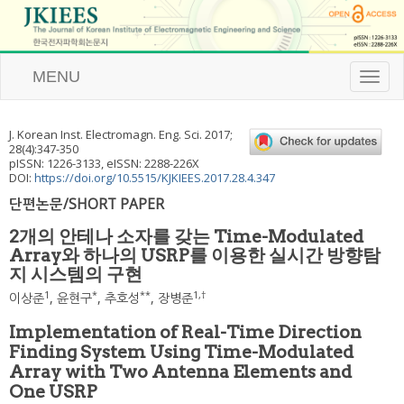
MENU
T
o
g
g
J. Korean Inst. Electromagn. Eng. Sci.
2017
;
l
28
(
4
):
347
-
350
e
pISSN: 1226-3133, eISSN: 2288-226X
n
DOI:
https://doi.org/10.5515/KJKIEES.2017.28.4.347
a
단편논문/SHORT PAPER
v
i
2개의 안테나 소자를 갖는 Time-Modulated
g
Array와 하나의 USRP를 이용한 실시간 방향탐
a
지 시스템의 구현
t
i
1
*
**
1
,
†
이상준
,
윤현구
,
추호성
,
장병준
o
n
Implementation of Real-Time Direction
Finding System Using Time-Modulated
Array with Two Antenna Elements and
One USRP