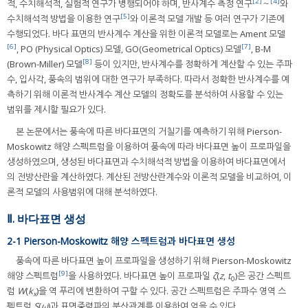
[2]
[4]
적, 수치해석적, 실험적 연구가 병행되어야 하며, 반사계수 측정 연구
～
와
[5]
수치해석적 방법을 이용한 연구
와 이론적 모델 개발 등 여러 연구가 기존에
수행되었다. 바다 표면의 반사계수 계산을 위한 이론적 모델로는 Ament 모델
[6]
[7]
, PO (Physical Optics) 모델, GO(Geometrical Optics) 모델
, B-M
[8]
(Brown-Miller) 모델
등이 있지만, 반사계수를 정확하게 계산할 수 있는 주파
수, 입사각, 풍속의 범위에 대한 연구가 부족하다. 따라서 정확한 반사계수를 예
측하기 위해 이론적 반사계수 계산 모델의 정확도를 분석하여 사용할 수 있는
범위를 제시할 필요가 있다.
본 논문에서는 풍속에 따른 바다표면의 거칠기를 예측하기 위해 Pierson-
Moskowitz 해양 스펙트럼을 이용하여 풍속에 따라 바다표면 높이 프로파일을
생성하였으며, 생성된 바다표면과 수치해석적 방법을 이용하여 바다표면에서
의 전방산란을 계산하였다. 계산된 전방산란계수와 이론적 모델을 비교하여, 이
론적 모델의 사용범위에 대해 분석하였다.
Ⅱ. 바다표면 생성
2-1 Pierson-Moskowitz 해양 스펙트럼과 바다표면 생성
풍속에 따른 바다표면 높이 프로파일을 생성하기 위해 Pierson-Moskowitz
[9]
해양 스펙트럼
을 사용하였다. 바다표면 높이 프로파일
ζ
(
z
,
t
)은 공간 스펙트
0
럼
W
(
k
)을 역 푸리에 변환하여 구할 수 있다. 공간 스펙트럼은 주파수 영역 스
x
펙트럼
S
(
ω
)과 표면중력파의 분산관계를 이용하여 얻을 수 있다.