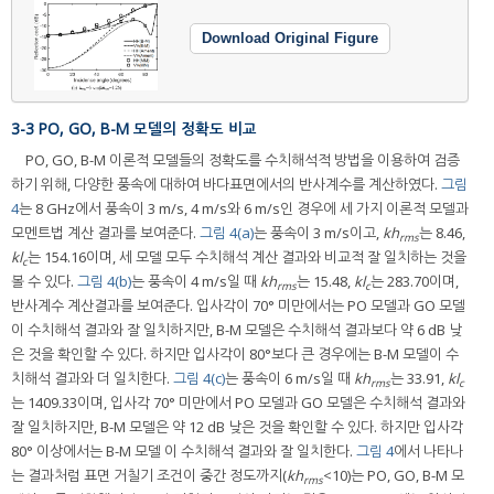
Download Original Figure
3-3 PO, GO, B-M 모델의 정확도 비교
PO, GO, B-M 이론적 모델들의 정확도를 수치해석적 방법을 이용하여 검증
하기 위해, 다양한 풍속에 대하여 바다표면에서의 반사계수를 계산하였다.
그림
4
는 8 GHz에서 풍속이 3 m/s, 4 m/s와 6 m/s인 경우에 세 가지 이론적 모델과
모멘트법 계산 결과를 보여준다.
그림 4(a)
는 풍속이 3 m/s이고,
kh
는 8.46,
rms
kl
는 154.16이며, 세 모델 모두 수치해석 계산 결과와 비교적 잘 일치하는 것을
c
볼 수 있다.
그림 4(b)
는 풍속이 4 m/s일 때
kh
는 15.48,
kl
는 283.70이며,
rms
c
반사계수 계산결과를 보여준다. 입사각이 70° 미만에서는 PO 모델과 GO 모델
이 수치해석 결과와 잘 일치하지만, B-M 모델은 수치해석 결과보다 약 6 dB 낮
은 것을 확인할 수 있다. 하지만 입사각이 80°보다 큰 경우에는 B-M 모델이 수
치해석 결과와 더 일치한다.
그림 4(c)
는 풍속이 6 m/s일 때
kh
는 33.91,
kl
rms
c
는 1409.33이며, 입사각 70° 미만에서 PO 모델과 GO 모델은 수치해석 결과와
잘 일치하지만, B-M 모델은 약 12 dB 낮은 것을 확인할 수 있다. 하지만 입사각
80° 이상에서는 B-M 모델 이 수치해석 결과와 잘 일치한다.
그림 4
에서 나타나
는 결과처럼 표면 거칠기 조건이 중간 정도까지(
kh
<10)는 PO, GO, B-M 모
rms