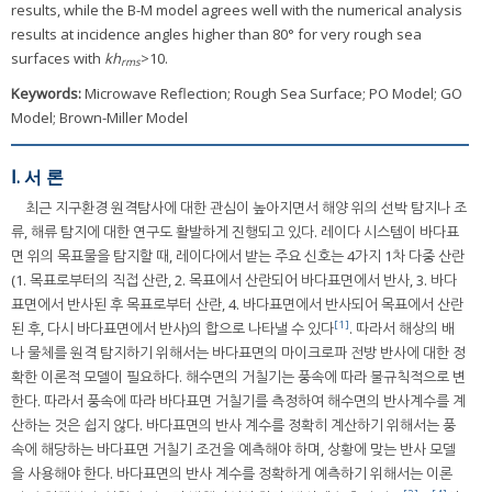
results, while the B-M model agrees well with the numerical analysis
results at incidence angles higher than 80° for very rough sea
surfaces with
kh
>10.
rms
Keywords:
Microwave Reflection; Rough Sea Surface; PO Model; GO
Model; Brown-Miller Model
Ⅰ. 서 론
최근 지구환경 원격탐사에 대한 관심이 높아지면서 해양 위의 선박 탐지나 조
류, 해류 탐지에 대한 연구도 활발하게 진행되고 있다. 레이다 시스템이 바다표
면 위의 목표물을 탐지할 때, 레이다에서 받는 주요 신호는 4가지 1차 다중 산란
(1. 목표로부터의 직접 산란, 2. 목표에서 산란되어 바다표면에서 반사, 3. 바다
표면에서 반사된 후 목표로부터 산란, 4. 바다표면에서 반사되어 목표에서 산란
[1]
된 후, 다시 바다표면에서 반사)의 합으로 나타낼 수 있다
. 따라서 해상의 배
나 물체를 원격 탐지하기 위해서는 바다표면의 마이크로파 전방 반사에 대한 정
확한 이론적 모델이 필요하다. 해수면의 거칠기는 풍속에 따라 불규칙적으로 변
한다. 따라서 풍속에 따라 바다표면 거칠기를 측정하여 해수면의 반사계수를 계
산하는 것은 쉽지 않다. 바다표면의 반사 계수를 정확히 계산하기 위해서는 풍
속에 해당하는 바다표면 거칠기 조건을 예측해야 하며, 상황에 맞는 반사 모델
을 사용해야 한다. 바다표면의 반사 계수를 정확하게 예측하기 위해서는 이론