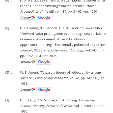
[4]
.
K. D. Ward, J. Baker, and S. Watts, “Maritime surveillance
radar. I. Radar scattering from the ocean surface”,
Proceedings of the IEE
, vol. 137, pp. 51-62, Apr. 1990.
[5]
.
D. E. Freund, N. E. Woods, H. C. Ku, and R. S. Awadallah,
“Forward radar propagation over a rough sea surface: A
numerical assessment of the Miller-Brown
approximation using a horizontally polarized 3-GHz line
source”,
IEEE Trans. Antennas and Propag.
, vol. 54, no. 4,
pp. 1292-1304, Apr. 2006.
[6]
.
W. S. Ament, “Toward a theory of reflection by a rough
surface”,
Proceedings of the IRE
, vol. 41, pp. 142-146, Jan.
1953.
[7]
.
F. T. Ulaby, R. K. Moore, and A. K. Fung,
Microwave
Remote Sensing, Active and Passive
, vol. 2, Artech House,
1986.