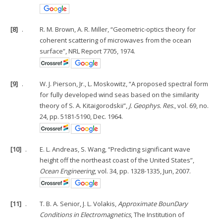
[8]
.
R. M. Brown, A. R. Miller, “Geometric-optics theory for
coherent scattering of microwaves from the ocean
surface”, NRL Report 7705, 1974.
[9]
.
W. J. Pierson, Jr., L. Moskowitz, “A proposed spectral form
for fully developed wind seas based on the similarity
theory of S. A. Kitaigorodskii”,
J. Geophys. Res.
, vol. 69, no.
24, pp. 5181-5190, Dec. 1964.
[10]
.
E. L. Andreas, S. Wang, “Predicting significant wave
height off the northeast coast of the United States”,
Ocean Engineering
, vol. 34, pp. 1328-1335, Jun, 2007.
[11]
.
T. B. A. Senior, J. L. Volakis,
Approximate BounDary
Conditions in Electromagnetics
, The Institution of