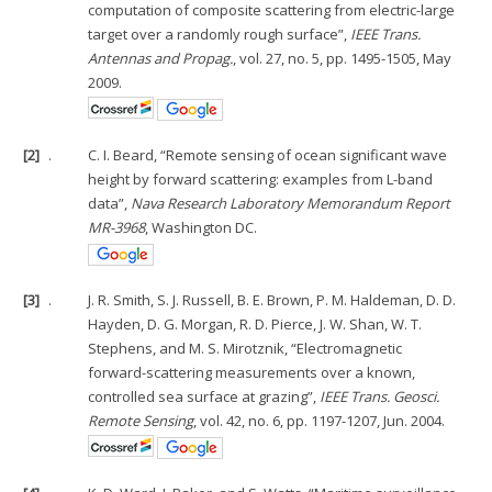
computation of composite scattering from electric-large
target over a randomly rough surface”,
IEEE Trans.
Antennas and Propag.
, vol. 27, no. 5, pp. 1495-1505, May
2009.
[2]
.
C. I. Beard, “Remote sensing of ocean significant wave
height by forward scattering: examples from L-band
data”,
Nava Research Laboratory Memorandum Report
MR-3968
, Washington DC.
[3]
.
J. R. Smith, S. J. Russell, B. E. Brown, P. M. Haldeman, D. D.
Hayden, D. G. Morgan, R. D. Pierce, J. W. Shan, W. T.
Stephens, and M. S. Mirotznik, “Electromagnetic
forward-scattering measurements over a known,
controlled sea surface at grazing”,
IEEE Trans. Geosci.
Remote Sensing
, vol. 42, no. 6, pp. 1197-1207, Jun. 2004.