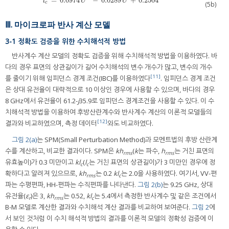
=
0.0974
−
0.0289
+
0.2504
l
c
=
0.0974
U
2
−
0.0289
U
+
0.2504
l
U
U
c
(5b)
Ⅲ. 마이크로파 반사 계산 모델
3-1 정확도 검증을 위한 수치해석적 방법
반사계수 계산 모델의 정확도 검증을 위해 수치해석적 방법을 이용하였다. 바
다의 경우 표면의 상관길이가 길어 수치해석의 변수 개수가 많고, 변수의 개수
[11]
를 줄이기 위해 임피던스 경계 조건(IBC)를 이용하였다
. 임피던스 경계 조건
은 상대 유전율이 대략적으로 10 이상인 경우에 사용할 수 있으며, 바다의 경우
8 GHz에서 유전율이 61.2-
j
35.9로 임피던스 경계조건을 사용할 수 있다. 이 수
치해석적 방법을 이용하여 후방산란계수와 반사계수 계산의 이론적 모델들의
[12]
결과와 비교하였으며, 측정 데이터
와도 비교하였다.
그림 2(a)
는 SPM(Small Perturbation Method)과 모멘트법의 후방 산란계
수를 계산하고, 비교한 결과이다. SPM은
kh
(
k
는 파수,
h
는 거친 표면의
rms
rms
유효높이)가 0.3 미만이고
kl
(
l
는 거친 표면의 상관길이)가 3 미만인 경우에 정
c
c
확하다고 알려져 있으므로,
kh
는 0.2
kl
는 2.0을 사용하였다. 여기서, VV-편
rms
c
파는 수평편파, HH-편파는 수직편파를 나타낸다.
그림 2(b)
는 9.25 GHz, 상대
유전율(
ε
)은 3,
kh
는 0.52,
kl
는 5.4에서 측정한 반사계수 및 같은 조건에서
r
rms
c
B-M 모델로 계산한 결과와 수치해석 계산 결과를 비교하여 보여준다.
그림 2
에
서 보인 것처럼 이 수치 해석적 방법의 결과를 이론적 모델의 정확성 검증에 이