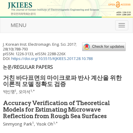
MENU
T
o
g
g
J. Korean Inst. Electromagn. Eng. Sci.
2017
;
l
28
(
10
):
788
-
793
e
pISSN: 1226-3133, eISSN: 2288-226X
n
DOI:
https://doi.org/10.5515/KJKIEES.2017.28.10.788
a
논문/REGULAR PAPERS
v
i
거친 바다표면의 마이크로파 반사 계산을 위한
g
이론적 모델 정확도 검증
a
t
1
1
,
*
박신명
,
오이석
i
o
Accuracy Verification of Theoretical
n
Models for Estimating Microwave
Reflection from Rough Sea Surfaces
1
1
,
*
Sinmyong Park
,
Yisok Oh