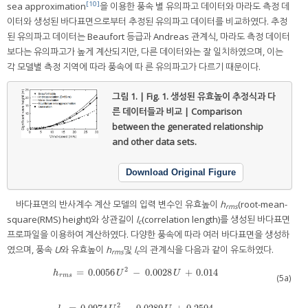
[10]
sea approximation
을 이용한 풍속 별 유의파고 데이터와 마라도 측정 데
이터와 생성된 바다표면으로부터 추정된 유의파고 데이터를 비교하였다. 추정
된 유의파고 데이터는 Beaufort 등급과 Andreas 관계식, 마라도 측정 데이터
보다는 유의파고가 높게 계산되지만, 다른 데이터와는 잘 일치하였으며, 이는
각 모델별 측정 지역에 따라 풍속에 따 른 유의파고가 다르기 때문이다.
그림 1. | Fig. 1.
생성된 유효높이 추정식과 다
른 데이터들과 비교 | Comparison
between the generated relationship
and other data sets.
Download Original Figure
바다표면의 반사계수 계산 모델의 입력 변수인 유효높이
h
(root-mean-
rms
square(RMS) height)와 상관길이
l
(correlation length)를 생성된 바다표면
c
프로파일을 이용하여 계산하였다. 다양한 풍속에 따라 여러 바다표면을 생성하
였으며, 풍속
U
와 유효높이
h
및
l
의 관계식을 다음과 같이 유도하였다.
rms
c
2
=
0.0056
−
0.0028
+
0.014
h
r
m
s
=
0.0056
U
2
−
0.0028
U
+
0.014
h
U
U
r
m
s
(5a)
2