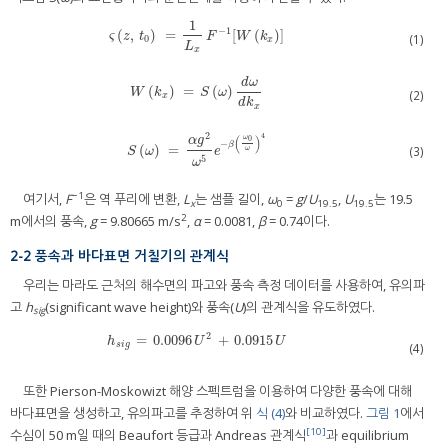
1
−
1
(
,
)
=
[
(
)
]
ς
(
z
,
t
0
)
=
1
L
x
F
−
1
[
W
(
k
x
)
]
ς
z
t
F
W
k
(1)
0
x
L
x
d
ω
(
)
=
(
)
W
(
k
x
)
=
S
(
ω
)
d
ω
d
k
x
W
k
S
ω
(2)
x
d
k
x
2
4
ω
(
)
0
α
g
−
β
(
)
=
(3)
S
(
ω
)
=
α
g
2
ω
5
e
−
β
(
ω
0
ω
)
4
ω
S
ω
e
5
ω
−1
여기서,
F
은 역 푸리에 변환,
L
는 샘플 길이,
ω
=
g
/
U
,
U
는 19.5
x
0
19.5
19.5
2
m에서의 풍속,
g
= 9.80665 m/s
,
α
= 0.0081,
β
= 0.74이다.
2-2 풍속과 바다표면 거칠기의 관계식
우리는 마라도 근처의 해수면의 파고와 풍속 측정 데이터를 사용하여, 유의파
고
h
(significant wave height)와 풍속(
U
)의 관계식을 유도하였다.
sig
2
=
0.0096
+
0.0915
h
s
i
g
=
0.0096
U
2
+
0.0915
U
h
U
U
s
i
g
(4)
또한 Pierson-Moskowizt 해양 스펙트럼을 이용하여 다양한 풍속에 대해
바다표면을 생성하고, 유의파고를 추정하여 위
식 (4)
와 비교하였다.
그림 1
에서
[10]
수심이 50 m일 때의 Beaufort 등급과 Andreas 관계식
과 equilibrium