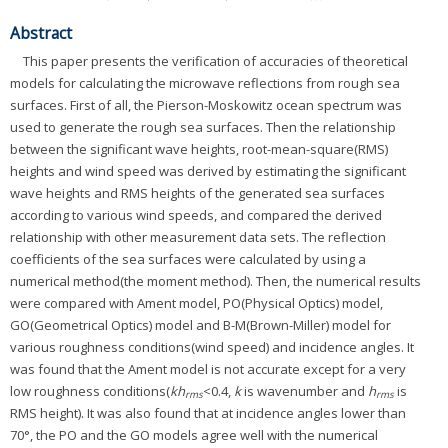
Abstract
This paper presents the verification of accuracies of theoretical
models for calculating the microwave reflections from rough sea
surfaces. First of all, the Pierson-Moskowitz ocean spectrum was
used to generate the rough sea surfaces. Then the relationship
between the significant wave heights, root-mean-square(RMS)
heights and wind speed was derived by estimating the significant
wave heights and RMS heights of the generated sea surfaces
according to various wind speeds, and compared the derived
relationship with other measurement data sets. The reflection
coefficients of the sea surfaces were calculated by using a
numerical method(the moment method). Then, the numerical results
were compared with Ament model, PO(Physical Optics) model,
GO(Geometrical Optics) model and B-M(Brown-Miller) model for
various roughness conditions(wind speed) and incidence angles. It
was found that the Ament model is not accurate except for a very
low roughness conditions(
kh
<0.4,
k
is wavenumber and
h
is
rms
rms
RMS height). It was also found that at incidence angles lower than
70°, the PO and the GO models agree well with the numerical