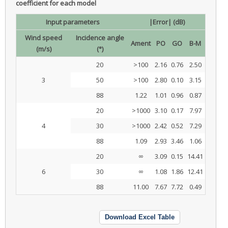
coefficient for each model
Input parameters
|Error| (dB)
Wind speed
Incidence angle
Ament
PO
GO
B-M
(m/s)
(°)
20
>100
2.16
0.76
2.50
3
50
>100
2.80
0.10
3.15
88
1.22
1.01
0.96
0.87
20
>1000
3.10
0.17
7.97
4
30
>1000
2.42
0.52
7.29
88
1.09
2.93
3.46
1.06
20
∞
3.09
0.15
14.41
6
30
∞
1.08
1.86
12.41
88
11.00
7.67
7.72
0.49
Download Excel Table