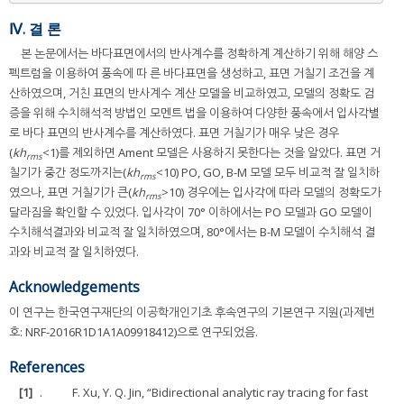
Ⅳ. 결 론
본 논문에서는 바다표면에서의 반사계수를 정확하계 계산하기 위해 해양 스
펙트럼을 이용하여 풍속에 따 른 바다표면을 생성하고, 표면 거칠기 조건을 계
산하였으며, 거친 표면의 반사계수 계산 모델을 비교하였고, 모델의 정확도 검
증을 위해 수치해석적 방법인 모멘트 법을 이용하여 다양한 풍속에서 입사각별
로 바다 표면의 반사계수를 계산하였다. 표면 거칠기가 매우 낮은 경우
(
kh
<1)를 제외하면 Ament 모델은 사용하지 못한다는 것을 알았다. 표면 거
rms
칠기가 중간 정도까지는(
kh
<10) PO, GO, B-M 모델 모두 비교적 잘 일치하
rms
였으나, 표면 거칠기가 큰(
kh
>10) 경우에는 입사각에 따라 모델의 정확도가
rms
달라짐을 확인할 수 있었다. 입사각이 70° 이하에서는 PO 모델과 GO 모델이
수치해석결과와 비교적 잘 일치하였으며, 80°에서는 B-M 모델이 수치해석 결
과와 비교적 잘 일치하였다.
Acknowledgements
이 연구는 한국연구재단의 이공학개인기초 후속연구의 기본연구 지원(과제번
호: NRF-2016R1D1A1A09918412)으로 연구되었음.
References
[1]
.
F. Xu, Y. Q. Jin, “Bidirectional analytic ray tracing for fast