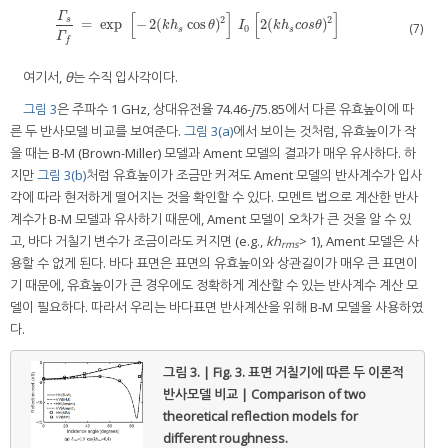
[
]
[
]
Γ
2
2
s
=
exp
−
2
(
cos
)
2
(
)
Γ
s
Γ
f
=
exp
[
−
2
(
k
h
s
cos
θ
)
2
]
I
0
[
2
(
k
h
s
c
o
s
θ
)
2
]
k
h
θ
I
k
h
c
o
s
θ
(7)
0
s
s
Γ
f
여기서,
θ
는 수직 입사각이다.
그림 3
은 주파수 1 GHz, 상대유전율 74.46-
j
75.85에서 다른 유효높이에 따
른 두 반사모델 비교를 보여준다.
그림 3(a)
에서 보이는 것처럼, 유효높이가 작
을 때는 B-M (Brown-Miller) 모델과 Ament 모델의 결과가 매우 유사하다. 하
지만
그림 3(b)
처럼 유효높이가 조금만 커져도 Ament 모델의 반사계수가 입사
각에 따라 현저하게 떨어지는 것을 확인할 수 있다. 모멘트 법으로 계산한 반사
계수가 B-M 모델과 유사하기 때문에, Ament 모델이 오차가 큰 것을 알 수 있
고, 바다 거칠기 변수가 조금이라도 커지면 (e.g.,
kh
> 1), Ament 모델은 사
rms
용할 수 없게 된다. 바다 표면은 표면의 유효높이와 상관길이가 매우 큰 표면이
기 때문에, 유효높이가 큰 경우에도 정확하게 계산할 수 있는 반사계수 계산 모
델이 필요하다. 따라서 우리는 바다표면 반사계산을 위해 B-M 모델을 사용하였
다.
그림 3. | Fig. 3.
표면 거칠기에 따른 두 이론적
반사모델 비교 | Comparison of two
theoretical reflection models for
different roughness.