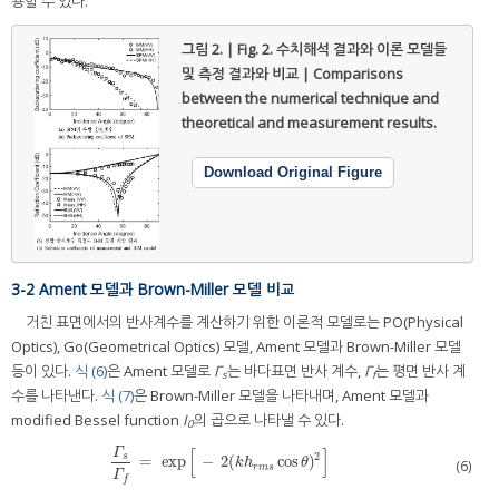
용할 수 있다.
그림 2. | Fig. 2.
수치해석 결과와 이론 모델들
및 측정 결과와 비교 | Comparisons
between the numerical technique and
theoretical and measurement results.
Download Original Figure
3-2 Ament 모델과 Brown-Miller 모델 비교
거친 표면에서의 반사계수를 계산하기 위한 이론적 모델로는 PO(Physical
Optics), Go(Geometrical Optics) 모델, Ament 모델과 Brown-Miller 모델
등이 있다.
식 (6)
은 Ament 모델로
Γ
는 바다표면 반사 계수,
Γ
는 평면 반사 계
s
f
수를 나타낸다.
식 (7)
은 Brown-Miller 모델을 나타내며, Ament 모델과
modified Bessel function
I
의 곱으로 나타낼 수 있다.
0
[
]
Γ
2
s
=
exp
−
2
(
cos
)
Γ
s
Γ
f
=
exp
[
−
2
(
k
h
r
m
s
cos
θ
)
2
]
k
h
θ
(6)
r
m
s
Γ
f