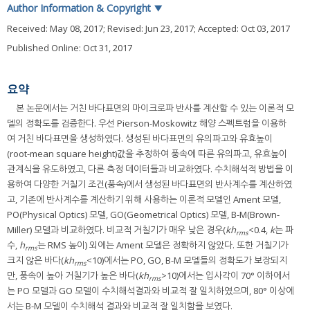
Author Information & Copyright
▼
Received:
May 08, 2017
; Revised:
Jun 23, 2017
; Accepted:
Oct 03, 2017
Published Online: Oct 31, 2017
요약
본 논문에서는 거친 바다표면의 마이크로파 반사를 계산할 수 있는 이론적 모
델의 정확도를 검증한다. 우선 Pierson-Moskowitz 해양 스펙트럼을 이용하
여 거친 바다표면을 생성하였다. 생성된 바다표면의 유의파고와 유효높이
(root-mean square height)값을 추정하여 풍속에 따른 유의파고, 유효높이
관계식을 유도하였고, 다른 측정 데이터들과 비교하였다. 수치해석적 방법을 이
용하여 다양한 거칠기 조건(풍속)에서 생성된 바다표면의 반사계수를 계산하였
고, 기존에 반사계수를 계산하기 위해 사용하는 이론적 모델인 Ament 모델,
PO(Physical Optics) 모델, GO(Geometrical Optics) 모델, B-M(Brown-
Miller) 모델과 비교하였다. 비교적 거칠기가 매우 낮은 경우(
kh
<0.4,
k
는 파
rms
수,
h
는 RMS 높이) 외에는 Ament 모델은 정확하지 않았다. 또한 거칠기가
rms
크지 않은 바다(
kh
<10)에서는 PO, GO, B-M 모델들의 정확도가 보장되지
rms
만, 풍속이 높아 거칠기가 높은 바다(
kh
>10)에서는 입사각이 70° 이하에서
rms
는 PO 모델과 GO 모델이 수치해석결과와 비교적 잘 일치하였으며, 80° 이상에
서는 B-M 모델이 수치해석 결과와 비교적 잘 일치함을 보였다.