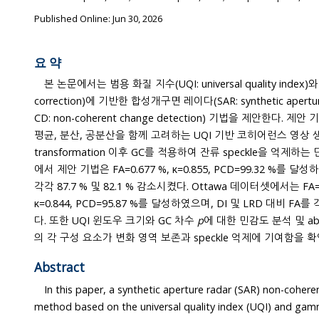
Published Online: Jun 30, 2026
요 약
본 논문에서는 범용 화질 지수(UQI: universal quality index
correction)에 기반한 합성개구면 레이다(SAR: synthetic aperture radar) 비간섭 변화탐지(NC-
CD: non-coherent change detection) 기법을 제안한다. 제안 기법은 두 SAR 강도 영상의 국소
평균, 분산, 공분산을 함께 고려하는 UQI 기반 코히어런스 영상 생성 단계와, negative
transformation 이후 GC를 적용하여 잔류 speckle을 억제하는 단계로
에서 제안 기법은 FA=0.677 %, κ=0.855, PCD=99.32 %를 달성하였으며, DI 및 LRD 대비 FA를
각각 87.7 % 및 82.1 % 감소시켰다. Ottawa 데이터셋에서는 FA=4.134 %, DR=86.18 %,
κ=0.844, PCD=95.87 %를 달성하였으며, DI 및 LRD 대비 FA를 각각 27.1 % 및 15.5 % 
다. 또한 UQI 윈도우 크기와 GC 차수
p
에 대한 민감도 분석 및 ablation study를 통해 제안 기법
의 각 구성 요소가
Abstract
In this paper, a synthetic aperture radar (SAR) non-coherent ch
method based on the universal quality index (UQI) and gamma cor