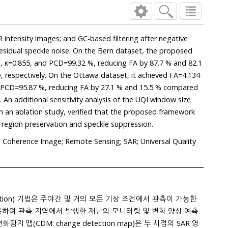
images; and GC-based filtering after negative
oise. On the Bern dataset, the proposed
82.1
On the Ottawa dataset, it achieved FA=4.134
nalysis of the UQI window size
-region preservation and speckle suppression.
 Coherence Image; Remote Sensing; SAR; Universal Quality
tection) 기법은 주야간 및 거의 모든 기상 조건에서 관측이 가능한
니터링 및 변화 양상 예측
M: change detection map)은 두 시점의 SAR 영