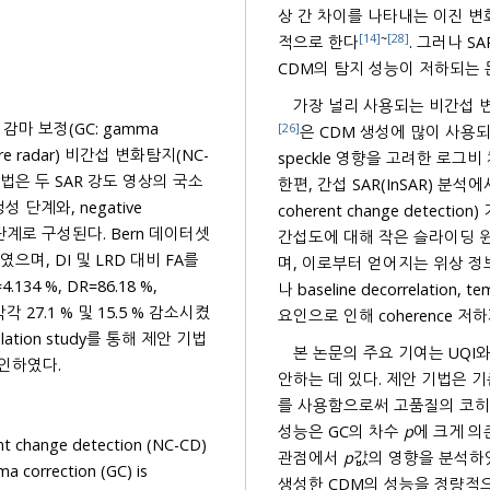
상 간 차이를 나타내는 이진 변화 마
[14]
~
[28]
적으로 한다
. 그러나 SAR 영
CDM의 탐지 성능이 저하되는
가장 널리 사용되는 비간섭 변화탐지
)와 감마 보정(GC: gamma
[26]
은 CDM 생성에 많이 사용되지만, speckle 
speckle 영향을 고려한 로그비 차영상
한편, 간섭 SAR(InSAR) 분석에서는 복소 간섭도를 형성하므로, 코히어런트 변화탐지(CCD:
 구성된다. Bern 데이터셋
간섭도에 대해 작은 슬라이딩 윈도우를 적용한 상호상관(CC: cross-correlation)을 통해 계산되
며, 이로부터 얻어지는 위상 정보는 지표 이동과 
나 baseline decorrelation, temporal decor
감소시켰
요인으로 인해 coherence 
본 논문의 주요 기여는 UQI와
 변화 영역 보존과 speckle 억제에 기여함을 확인하였다.
안하는 데 있다. 제안 기법은 기존 CC에 비해 두 SAR 영상 간 
를 사용함으로써 고품질의 코히
성능은 GC의 차수
p
에 크게 
ange detection (NC-CD)
관점에서
p
값의 영향을 분석하였다. 
rection (GC) is
생성한 CDM의 성능을 정량적