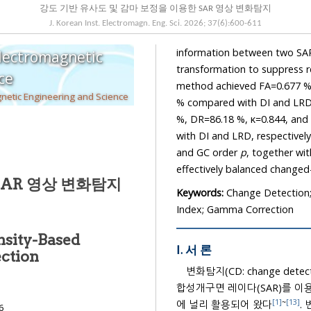
강도 기반 유사도 및 감마 보정을 이용한 SAR 영상 변화탐지
J. Korean Inst. Electromagn. Eng. Sci.
2026
;
37
(
6
):
600
-
611
information between two SAR intensity 
Electromagnetic
transformation to suppress residual speckle n
cience
method achieved FA=0.677 %, κ=0.855, and PCD=99.32 %, reducing FA by 87.7 % and 
The Korean Institute of Electromagnetic Engineering and Science
% compared with DI and LRD, respectively. 
%, DR=86.18 %, κ=0.844, and PCD=95.87 %, reducing FA by 27.1 % and 15.5 % compared
with DI and LRD, respectively. An additional sensitivity a
and GC order
p
, together with an ablation study, verified that the proposed framework
effectively balanced changed
SAR 영상 변화탐지
Keywords:
Change Detection;
Index; Gamma Correction
nsity-Based
Ⅰ. 서 론
orrection
변화탐지(CD: change de
합성개구면 레이다(SAR)를 이용하여 관측 지역에서 발생한 재난의 모
[1]
~
[13]
에 널리 활용되어 왔다
. 변화탐지 맵(CD
6