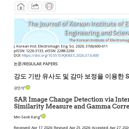
The Journal of Korean Institute of 
Engineering and S
J. Korean Inst. Electromagn. Eng. Sci.
2026
;
37
(
6
):
600
-
611
pISSN: 1226-3133, eISSN: 2288-226X
DOI:
https://doi.org/10.5515/KJKIEES.2026.37.6.600
논문/REGULAR PAPERS
강도 기반 유사도 및 감마 보정을 이용한 
†
강민석
SAR Image Change Detection via Inte
Similarity Measure and Gamma C
†
Min-Seok Kang
Received:
Apr 17, 2026
; Revised:
Apr 25, 2026
; Accepted:
Apr 27, 202