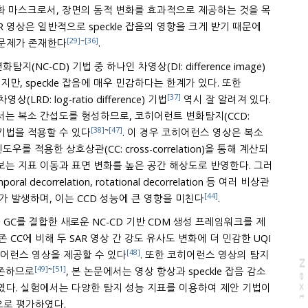
스크로서, 장면의 동적 변화를 효과적으로 제공하는 것을 목
상은 일반적으로 speckle 잡음의 영향을 크게 받기 때문에
[29]
~
[36]
 문제가 존재한다
.
(NC-CD) 기법 중 하나인 차영상(DI: difference image)
잡음에 매우 민감하다는 한계가 있다. 또한
[37]
(LRD: log-ratio difference) 기법
역시 잘 알려져 있다.
[38]
~
[47]
coherent change detection) 기법을 적용할 수 있다
. 이 경우 코히어런스 영상은 복소
표면 변화를 높은 공간 해상도로 반영한다. 그러
relation, rotational decorrelation 등 여러 비상관
[44]
저하가 발생하며, 이는 CCD 성능에 큰 영향을 미친다
.
 GC를 결합한 새로운 NC-CD 기반 CDM 생성 프레임워크를 제
강도 유사도 변화에 더 민감한 UQI
[48]
어런스 영상을 제공할 수 있다
. 또한 코히어런스 영상의 탐지
N
e
x
t
a
g
[49]
~
[51]
의존하므로
, 본 논문에서는 영상 향상과 speckle 잡음 감소
실험에서는 다양한 탐지 성능 지표를 이용하여 제안 기법이
으로 평가하였다.