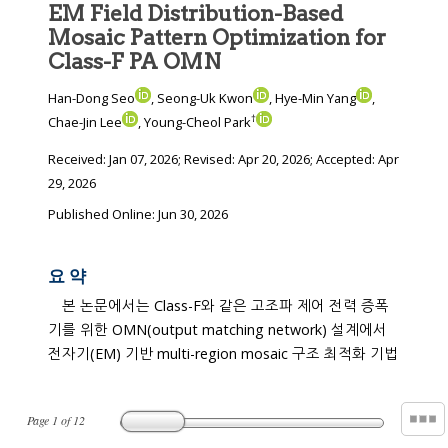
EM Field Distribution-Based
Mosaic Pattern Optimization for
Class-F PA OMN
Han-Dong Seo
, Seong-Uk Kwon
, Hye-Min Yang
,
†
Chae-Jin Lee
, Young-Cheol Park
Received:
Jan 07, 2026
; Revised:
Apr 20, 2026
; Accepted:
Apr
29, 2026
Published Online: Jun 30, 2026
요 약
본 논문에서는 Class-F와 같은 고조파 제어 전력 증폭
기를 위한 OMN(output matching network) 설계에서
전자기(EM) 기반 multi-region mosaic 구조 최적화 기법
Page
1
of
12