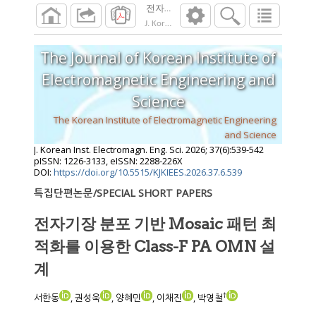
전자기장 분포 기반 Mosaic 패턴 최적화를 이용
J. Korean Inst. Electromagn. Eng. Sci.
2026
;
37
The Journal of Korean Institute of
Electromagnetic Engineering and
Science
The Korean Institute of Electromagnetic Engineering
and Science
J. Korean Inst. Electromagn. Eng. Sci.
2026
;
37
(
6
):
539
-
542
pISSN: 1226-3133, eISSN: 2288-226X
DOI:
https://doi.org/10.5515/KJKIEES.2026.37.6.539
특집단편논문/SPECIAL SHORT PAPERS
전자기장 분포 기반 Mosaic 패턴 최
적화를 이용한 Class-F PA OMN 설
계
†
서한동
, 권성욱
, 양혜민
, 이채진
, 박영철