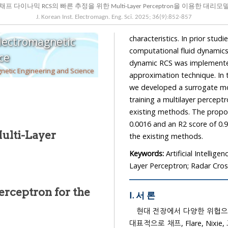
채프 다이나믹 RCS의 빠른 추정을 위한 Multi-Layer Perceptron을 이용한 대
J. Korean Inst. Electromagn. Eng. Sci.
2025
;
36
(
9
):
852
-
857
characteristics. In prior studies, the dynamic behavior of
Electromagnetic
computational fluid dynamics-discrete element method, and a 
cience
dynamic RCS was implemented using the generalized equiva
The Korean Institutes of Electromagnetic Engineering and Science
approximation technique. In this study, instead of relying on numerical analysi
we developed a surrogate model capable of real-time prediction of the dynamic RCS by
training a multilayer perceptron on the results and environmental variables obtained from
existing methods. The propo
0.0016 and an R2 score of 0.9307 
ti-Layer
the existing methods.
Keywords:
Artificial Intellig
Layer Perceptron; Radar Cros
erceptron for the
Ⅰ. 서 론
현대 전장에서 다양한 위협으