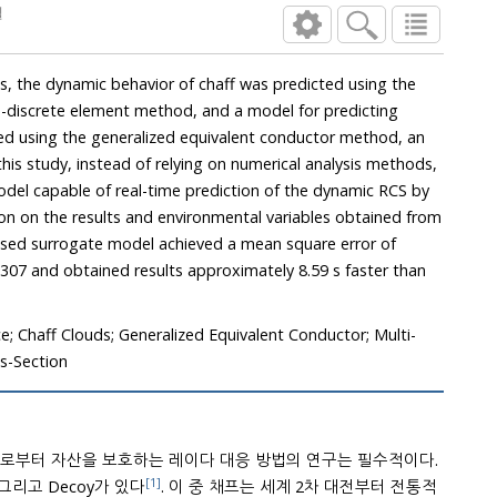
리모델
 chaff was predicted using the
model for predicting
lent conductor method, an
s methods,
sed surrogate model achieved a mean square error of
and obtained results approximately 8.59 s faster than
ence; Chaff Clouds; Generalized Equivalent Conductor; Multi-
s-Section
로부터 자산을 보호하는 레이다 대응 방법의 연구는 필수적이다.
[1]
대표적으로 채프, Flare, Nixie, 그리고 Decoy가 있다
. 이 중 채프는 세계 2차 대전부터 전통적