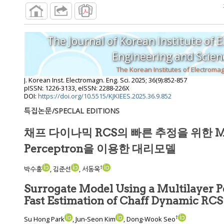
The Journal of Korean Institute of 
Engineering and S
J. Korean Inst. Electromagn. Eng. Sci.
2025
;
36
(
9
):
852
-
857
pISSN: 1226-3133, eISSN: 2288-226X
DOI:
https://doi.org/10.5515/KJKIEES.2025.36.9.852
특집논문/SPECLAL EDITIONS
채프 다이나믹 RCS의 빠른 추정을 위한 Mul
Perceptron을 이용한 대리모델
†
박수홍
, 김준선
, 서동욱
Surrogate Model Using a Multilayer P
Fast Estimation of Chaff Dynamic RCS
†
Su Hong Park
, Jun-Seon Kim
, Dong-Wook Seo