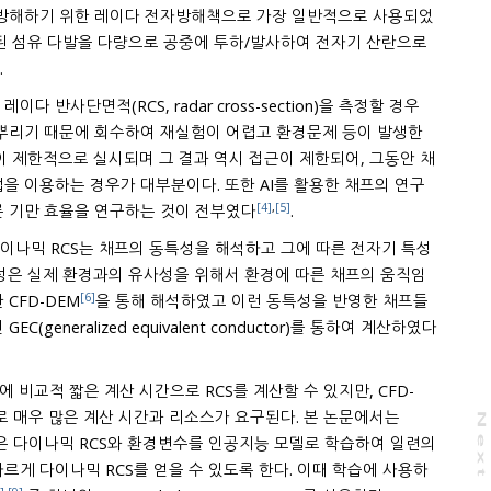
 방해하기 위한 레이다 전자방해책으로 가장 일반적으로 사용되었
.
다 반사단면적(RCS, radar cross-section)을 측정할 경우
 어렵고 환경문제 등이 발생한
이 제한적으로 실시되며 그 결과 역시 접근이 제한되어, 그동안 채
[4]
,
[5]
는 채프를 방사하는 위치에 따른 기만 효율을 연구하는 것이 전부였다
.
이나믹 RCS는 채프의 동특성을 해석하고 그에 따른 전자기 특성
의 유사성을 위해서 환경에 따른 채프의 움직임
[6]
CFD-DEM
을 통해 해석하였고 이런 동특성을 반영한 채프들
의 전자기 특성을 근사화 기법인 GEC(generalized equivalent conductor)를 통하여 계산하였다
 비교적 짧은 계산 시간으로 RCS를 계산할 수 있지만, CFD-
 시간과 리소스가 요구된다. 본 논문에서는
N
e
x
t
a
g
 얻은 다이나믹 RCS와 환경변수를 인공지능 모델로 학습하여 일련의