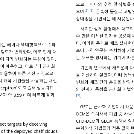
으로 레이다의 추적 및 식별을
[2]
,
[3]
으며
, 금속성 물질로 코팅된 섬유 다발을 다량으로 공중에 투하/발사하여 전자기 산란으로
상대방을 기만하는 데 사용된다
하지만 실제 환경에서 채프의 레이
수 많은 미세한 입자를 공중에 뿌리기 때문에 회수하여 재실험이
다. 이러한 문제로 채프 실시험
하는 레이다 역대항책으로 주파
프에 대한 연구는 수치해석 기법을 이용하는 경우가 대부분이다. 또한 AI를 활용한 채프의 연구
간에 따라 변화하는 특성이 있다.
하여 예측하고, 이로부터 근사화
기존의 연구에서 채프운의 다
을 계산하여 얻었다. 이때 동특성은 실제 환경과
대신
변화와 채프 간의 충돌을 반영한 
rceptron)로 학습해 성능지표
로 기존보다 약 8.59초 더 빠르게 결과
[7]
.
GEC는 근사화 기법이기 때문에
DEM은 수치해석 기법 중 하나로 매우 많은 계산
CFD-DEM과 GEC를 통해서
ect targets by deceiving
수치해석 기법들의 적용 없이 빠르게 다이나믹 RCS를 얻을 수 있도록 한다. 이때 학습에 사용하
eployed chaff clouds