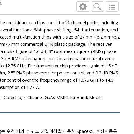
칩
including
2
signal amplification. The fabricated multi-function chips with a size of 27 mm
(5.2 mm×5.2
package. The receiver
 phase
2.75 GHz. The transmitter chip provides a gain of 15 dB,
MS phase error for phase control, and 0.2 dB RMS
requency range of 13.75 GHz to 14.5
GHz with a DC low power consumption of 1.27 W.
ip; Corechip; 4-Channel; GaAs MMIC; Ku-Band; Mobile
)는 수천 개의 저 궤도 군집위성을 이용한 SpaceX의 위성이동통