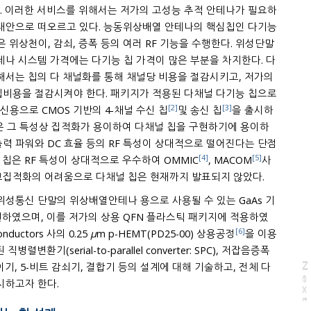
. 이러한 서비스를 위해서는 저가의 고성능 추적 안테나가 필요하
 대안으로 떠오르고 있다. 능동위상배열 안테나의 핵심칩인 다기능
 위성단말
시스템 가격에는 다기능 칩 가격이 많은 부분을 차지한다. 다
해서는 칩의 다 채널화를 통해 채널당 비용을 절감시키고, 저가의
다채널 다기능 칩으로
[2]
[3]
통신용으로 CMOS 기반의 4-채널 수신 칩
및 송신 칩
을 출시하
 특성상 집적화가 용이하여 다채널 칩을 구현하기에 용이하
 출력 파워와 DC 효율 등의 RF 특성이 상대적으로 떨어진다는 단점
[4]
[5]
을 가진다. GaAs 기반의 다기능 칩은 RF 특성이 상대적으로 우수하여 OMMIC
, MACOM
사
에서 제품을 출시하였으나, 고집적화의 어려움으로 다채널 칩은 현재까지 발표되지 않았다.
위성통신 단말의 위상배열안테나 용으로 사용될 수 있는 GaAs 기
저가의 상용 QFN 플라스틱 패키지에 적용하였
[6]
nductors 사의 0.25
μ
m p-HEMT(PD25-00) 상용공정
을 이용
N
e
x
t
a
g
시하고자 한다.