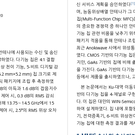
[1]
신 서비스 계획을 승인하였다
며, 능동위상배열 안테나가 그
20
칩(Multi-Function Chip: MFC)은 위상천이, 감쇠, 증폭 등의 여러 RF 기능을 수행한다.
의 중요한 경쟁력 중 하나인 안테나 
기능 칩 관련 비용을 낮추기 위
패키지 적용을 통해 안테나 조립비용을 절감시켜야 한다. 패키지가 적용된 
최근 Anokiwave 사에서 위성
 안테나에 사용되는 수신 및 송신
였다. CMOS 기반의 다기능 칩은 그
하였다. 다기능 칩은 4:1 결합
지만, GaAs 기반의 칩에 비해
5.2 mm×5.2 mm) 칩 크기로 제
등
본 논문에서는 Ku-대역 이동
반의 다기능 칩을 4-채널로 구현하였으며, 이를 
MS 감쇠
다. 이 칩은 대만의 WIN-Semico
 13.75～14.5 GHz에서 15
하여 설계하였다. 칩 내에 포함된 직병렬변환기(serial-to-parallel converter: SPC), 저잡음증폭
어 시, 2.5°의 RMS 위상 오차
기, 전력증폭기, 6-비트 위상천이기, 5-비트 감쇠기, 결합기 등의 설계에 대해 기술하고, 전체 다
기능 칩에 대한 측정 결과를 제