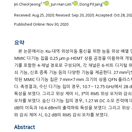
1
,
*
1
1
Jin Cheol Jeong
, Jun Han Lim
, Dong Pil Jang
Received:
Aug 25, 2020
; Revised:
Sep 20, 2020
; Accepted:
Oct 28, 20
Published Online: Nov 30, 2020
요약
본 논문에서는 Ku-대역 위성이동 통신을 위한 능동 위상 배열
MMIC 다기능 칩을 0.25
μ
m p-HEMT 상용 공정을 이용하여 개발
기를 포함한 4-채널 경로로 구성되며, 각 채널은 6-비트 디지털 위상 천이 기능, 5-비트 디지털 감
2
쇠 기능, 신호 증폭 기능 등의 다양한 기능을 제공한다. 27 mm
(
작된 MMIC 다기능 칩은 7 mm×7 mm 크기의 상용 QFN 플라스틱 패키지에 조립 후 측정하였
다. 측정결과, 수신 다기능 칩의 경우, 10.7～12.75 GHz에서 28 dB의 이득과 1.6 dB의 잡음지수
특성을 보였다. 그리고 위상 제어 시, 3°의 RMS 위상 오차와 감쇠 제어 시, 0.3 dB의 R
오차를 보였다. 송신 다기능 칩의 경우, 1.27 W DC 소모 전력에 대해
dB의 이득과 16.4 dBm의 출력파워 특성을 보였다. 그리고 위상 제
와 감쇠 제어 시, 0.2 dB의 RMS 감쇠 오차를 보였다.
Abstract