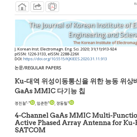
The Journal of Korean Institute of 
Engineering and S
J. Korean Inst. Electromagn. Eng. Sci.
2020
;
31
(
11
):
913
-
924
pISSN: 1226-3133, eISSN: 2288-226X
DOI:
https://doi.org/10.5515/KJKIEES.2020.31.11.913
논문/REGULAR PAPERS
Ku-대역 위성이동통신을 위한 능동 위상
GaAs MMIC 다기능 칩
1
,
*
1
1
정진철
, 임준한
, 장동필
4-Channel GaAs MMIC Multi-Function
Active Phased Array Antenna for Ku-Band Mobile
SATCOM