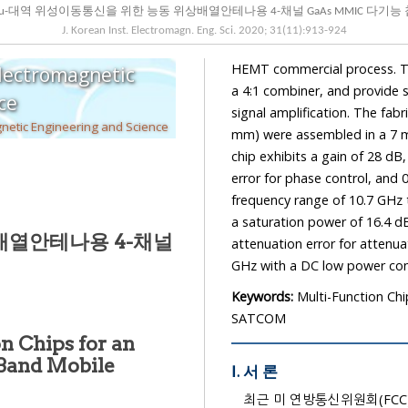
Ku-대역 위성이동통신을 위한 능동 위상배열안테나용 4-채널 GaAs MMIC 다기능 
J. Korean Inst. Electromagn. Eng. Sci.
2020
;
31
(
11
):
913
-
924
HEMT commercial process. The multi-function chips consist of 4-channel paths, 
Electromagnetic
a 4:1 combiner, and provide several functions: 6-bit phase shifting, 5-bit attenuation, and
cience
The Korean Institute of Electromagnetic Engineering and Science
mm) were assembled in a 7 mm×7 mm commercial QFN plastic 
chip exhibits a gain of 28 dB, a noise figure of 1.6 dB, 3° root mean square (RMS)
error for phase control, and 0.3 dB RMS attenuation error for attenuator control over a
frequency range of 10.7 GHz to 1
a saturation power of 16.4 dBm, 2.5° R
배열안테나용 4-채널
attenuation error for attenuator control over the f
Keywords:
Multi-Function Ch
SATCOM
 Chips for an
Ⅰ. 서 론
최근 미 연방통신위원회(FCC