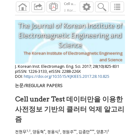
Cell under Test 데이터만을 이용한 사
J. Korean Inst. Electromagn. Eng. Sci.
2017
;
28
The Journal of Korean Institute of
Electromagnetic Engineering and
Science
The Korean Institute of Electromagnetic Engineering
and Science
J. Korean Inst. Electromagn. Eng. Sci.
2017
;
28
(
10
):
825
-
831
pISSN: 1226-3133, eISSN: 2288-226X
DOI:
https://doi.org/10.5515/KJKIEES.2017.28.10.825
논문/REGULAR PAPERS
Cell under Test 데이터만을 이용한
사전정보 기반의 클러터 억제 알고리
즘
1
,
†
*
1
**
***
1
전현무
, 양동혁
, 정용식
, 정원주
, 김종만
, 양훈기