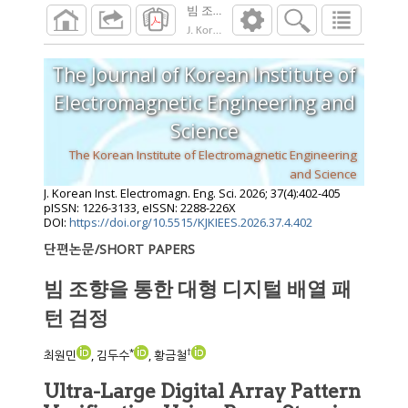
빔 조향을 통한 대형 디지털 배열 패턴 검정
J. Korean Inst. Electromagn. Eng. Sci.
2026
;
37
The Journal of Korean Institute of
Electromagnetic Engineering and
Science
The Korean Institute of Electromagnetic Engineering
and Science
J. Korean Inst. Electromagn. Eng. Sci.
2026
;
37
(
4
):
402
-
405
pISSN: 1226-3133, eISSN: 2288-226X
DOI:
https://doi.org/10.5515/KJKIEES.2026.37.4.402
단편논문/SHORT PAPERS
빔 조향을 통한 대형 디지털 배열 패
턴 검정
*
†
최원민
, 김두수
, 황금철
Ultra-Large Digital Array Pattern