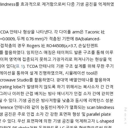
DA 안테나 형상을 나타낸다. 각 다이폴 arm은 Taconic 社
antipodal) 형태로 구현되었다. 접착층의 경우 Rogers 社 RO4450B(
ɛ
=3.7, 손실탄젠트
r
62 mm)를 활용하였다. 임피던스 매칭은 테이퍼드 발룬 구조를 통해 이루
어 있다(
표 1
). TCDA 안테나의 기본 구조 설계를 위해 무한 주기
obe가 발생하지 않도록 하기 위해서는 복사소자 간 간격
 그러나 이러한 근접 배치는 방사 에너지가 인접 소자 간에 갇히면
eference 안테나와 같이 능동반사계수가 열화되는 scan blindness
N
e
x
t
a
g
공진은 주로 인접 소자 간 강한 표면파 형성 및 parallel plate
수 있다. 우선 표면파에 의한 기생 공진을 억제하고자 L-shaped