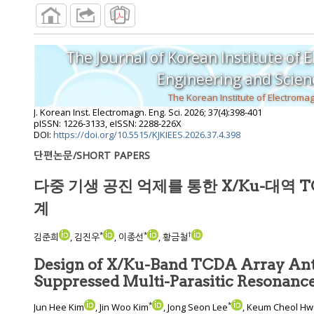
The Journal of Korean Institute of 
Engineering and S
J. Korean Inst. Electromagn. Eng. Sci.
2026
;
37
(
4
):
398
-
401
pISSN: 1226-3133, eISSN: 2288-226X
DOI:
https://doi.org/10.5515/KJKIEES.2026.37.4.398
단편논문/SHORT PAPERS
다중 기생 공진 억제를 통한 X/Ku-대역 
계
*
*
†
김준희
, 김진우
, 이종선
, 황금철
Design of X/Ku-Band TCDA Array An
Suppressed Multi-Parasitic Resonanc
*
*
Jun Hee Kim
, Jin Woo Kim
, Jong Seon Lee
, Keum Cheol H