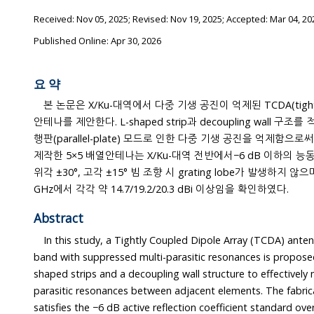
Received:
Nov 05, 2025
; Revised:
Nov 19, 2025
; Accepted:
Mar 04, 20
Published Online: Apr 30, 2026
요 약
본 논문은 X/Ku-대역에서 다중 기생 공진이 억제된 TCDA(tightly c
안테나를 제안한다. L-shaped strip과 decoupling wall 구조를 적용하여 인접 소자 간 표면파/평
행판(parallel-plate) 모드로 인한 다중 기생 공진을 억제함으로써 scan blindness를 완화하였다.
제작한 5×5 배열안테나는 X/Ku-대역 전반에서−6 dB 이하의 능동반사계수를 만족하였으며, 방
위각 ±30°, 고각 ±15° 빔 조향 시 grating lobe가 발생하지 않으며, 빔 조향 시 이득은 8/13/18
GHz에서 각각 약 14.7/19.2/20.3 dBi 이상임을 확인하였다.
Abstract
In this study, a Tightly Coupled Dipole Array (TCDA) antenna o
band with suppressed multi-parasitic resonances is proposed. Th
shaped strips and a decoupling wall structure to effectively mitigate unwa
parasitic resonances between adjacent elements. The fabricated 5×5 array 
satisfies the −6 dB active reflection coefficient standard over the X/Ku-band.