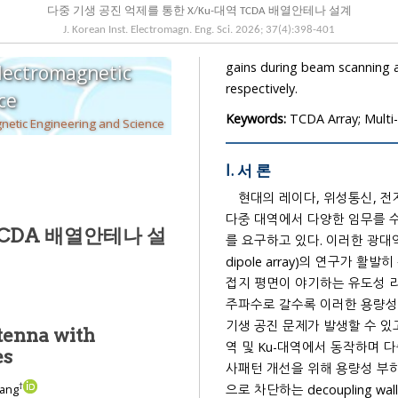
다중 기생 공진 억제를 통한 X/Ku-대역 TCDA 배열안테나 설계
J. Korean Inst. Electromagn. Eng. Sci.
2026
;
37
(
4
):
398
-
401
gains during beam scanning are higher than 14.7/19.2/20.3 dBi at 8/13
Electromagnetic
respectively.
cience
Keywords:
TCDA Array; Multi-
The Korean Institute of Electromagnetic Engineering and Science
I. 서 론
현대의 레이다, 위성통신, 전
다중 대역에서 다양한 임무를 수행할 수 있는 초광대역(UWB, ultr
TCDA 배열안테나 설
를 요구하고 있다. 이러한 광대역 요구
dipole array)의 연구가 
접지 평면이 야기하는 유도성 리액턴스를 상쇄시켜 광대역 임피던스 매칭을 구현한다. 하지만 고
주파수로 갈수록 이러한 용량성 결합이 LC 
기생 공진 문제가 발생할 수 있
tenna with
역 및 Ku-대역에서 동작하며 다중 기생 상호간섭을 억제하는 TCDA 안테나를 제안한다.
es
사패턴 개선을 위해 용량성 부하를
†
으로 차단하는 decoupling wal
wang