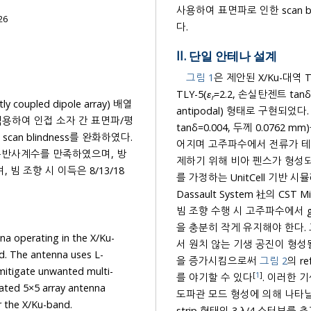
사용하여 표면파로 인한 scan blindness를 효과적으로 제거함으로써 다중 기생 공진을 억제하였
26
다.
II. 단일 안테나 설계
그림 1
은 제안된 X/Ku-대역 TC
TLY-5(
ɛ
=2.2, 손실탄젠트 tanδ=0.0009, 두께 0.76 mm)가 적층된 기판에 BA(balanced-
r
oupled dipole array) 배열
tanδ=0.004, 두께 0.07
어지며 고주파수에서 전류가 테이퍼 영역에 집중되지 못하고 가장자리로 퍼져나가는 현상을 억
제하기 위해 비아 펜스가 형성되
를 가정하는 UnitCell 기반 시뮬레이션을 통하여 설계 진행하였으며, 시뮬레이션 tool은
Dassault System 社의 CST Microwave Studio를 활용하였다. 광대역 배열안테나를 활용하여
빔 조향 수행 시 고주파수에서 grating l
을 충분히 작게 유지해야 한다.
perating in the X/Ku-
서 원치 않는 기생 공진이 형성될 수 있다. 기생 공진은 방사저항을 낮춤과 동시에 리액턴스 성분
e antenna uses L-
을 증가시킴으로써
그림 2
의 r
nted multi-
[
1
]
를 야기할 수 있다
. 이러한 기생 
antenna
도파관 모드 형성에 의해 나타날 
strip 형태의 3 λ/4 스터브를 추가하여 RF choke처럼 동작하도록 LC 공진을 형성함으로써 인접