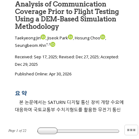
Analysis of Communication
Coverage Prior to Flight Testing
Using a DEM-Based Simulation
Methodology
Taekyeong Jin
, Jiseok Park
, Hosung Choo
,
*
,
†
Seungbeom Ahn
Received:
Sep 17, 2025
; Revised:
Dec 27, 2025
; Accepted:
Dec 29, 2025
Published Online: Apr 30, 2026
요 약
본 논문에서는 SATURN 디지털 통신 장비 개량 수요에
대응하여 국토교통부 수치지형도를 활용한 무전기 통신
Page
1
of
22