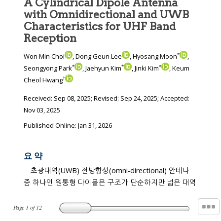
A Cylindrical Dipole Antenna
with Omnidirectional and UWB
Characteristics for UHF Band
Reception
*
Won Min Choi
, Dong Geun Lee
, Hyosang Moon
,
*
*
*
Seongyong Park
, Jaehyun Kim
, Jinki Kim
, Keum
†
Cheol Hwang
Received:
Sep 08, 2025
; Revised:
Sep 24, 2025
; Accepted:
Nov 03, 2025
Published Online: Jan 31, 2026
요 약
초광대역(UWB) 전방향성(omni-directional) 안테나
중 하나인 원통형 다이폴은 구조가 단순하지만 넓은 대역
Page
1
of
12