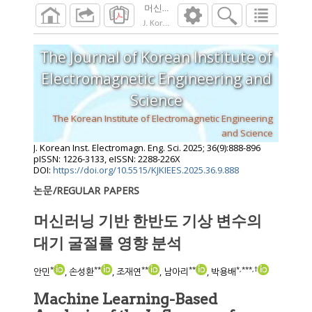
머신러닝 기반 한반도 기상 변수의 대기 굴
J. Korean Inst. Electromagn. Eng. Sci.
2025
;
36
The Journal of Korean Institute of
Electromagnetic Engineering and
Science
The Korean Institute of Electromagnetic Engineering
and Science
J. Korean Inst. Electromagn. Eng. Sci.
2025
;
36
(
9
):
888
-
896
pISSN: 1226-3133, eISSN: 2288-226X
DOI:
https://doi.org/10.5515/KJKIEES.2025.36.9.888
논문/REGULAR PAPERS
머신러닝 기반 한반도 기상 변수의
대기 굴절률 영향 분석
*
**
**
**
*
,
***
,
†
안민
, 손성환
, 조재연
, 남아리
, 박용배
Machine Learning-Based