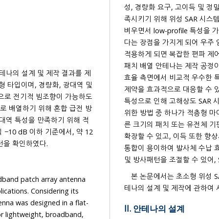
성, 경량화 요구, 고이득 및 정
족시키기 위해 위성 SAR 시스템용 안테나에 배열 안테나를 적용시키면, 반사판 안테나
벼우면서 low-profile 특성
다는 장점을 가지게 되어 우주 
적용하게 되면 복잡한 편파 제어
패치 배열 안테나는 제작 공정이 단순하며, 평면에 구성된
테나의 설계 및 제작 결과를 제
효율 측면에서 비교적 우수한 특
제약을 효과적으로 대응할 수 
향으로 전기적 빔조향이 가능하도
특성으로 인해 고해상도 SAR
위한 방법 중 하나가 적층형 마이크로스트
른 크기의 패치 또는 유전체 
에서, 약 12
턴을 확인하였다.
통합이 용이하여 발사체 수납 효율 면에서도 적합
및 방사패턴을 조절할 수 있어, 
본 논문에서는 초소형 위성 
adband patch array antenna
테나의 설계 및 제작에 관하여 
nsidering its
II. 안테나의 설계