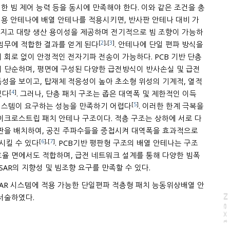
밀한 빔 제어 능력 등을 동시에 만족해야 한다. 이와 같은 조건을 충
 대비 가
을 가지고 대량 생산 용이성을 제공하며 전기적으로 빔 조향이 가능하
[
2
],[
3
]
임무에 적합한 결과를 얻게 된다
. 안테나에 단일 편파 방식을
 회로 없이 안정적인 전자기파 전송이 가능하다. PCB 기반 단층
 다양한 급전방식이 반사손실 및 급전
성을 보이고, 탑재체 적응성이 높아 초소형 위성의 기계적, 열적
[
4
]
있다
. 그러나, 단층 패치 구조는 좁은 대역폭 및 제한적인 이득
[
5
]
 시스템이 요구하는 성능을 만족하기 어렵다
. 이러한 한계 극복을
립 패치 안테나 구조이다. 적층 구조는 상하에 서로 다
기판을 배치하여, 공진 주파수들을 중첩시켜 대역폭을 효과적으로
[
6
],[
7
]
확장할 수 있고, 이득 또한 향상시킬 수 있다
. PCB기반 평판형 구조의 배열 안테나는 구조
하며, 급전 네트워크 설계를 통해 다양한 빔폭
SAR의 지향성 및 빔조향 요구를 만족할 수 있다.
SAR 시스템에 적용 가능한 단일편파 적층형 패치 능동위상배열 안
서술하였다.
N
e
x
t
a
g