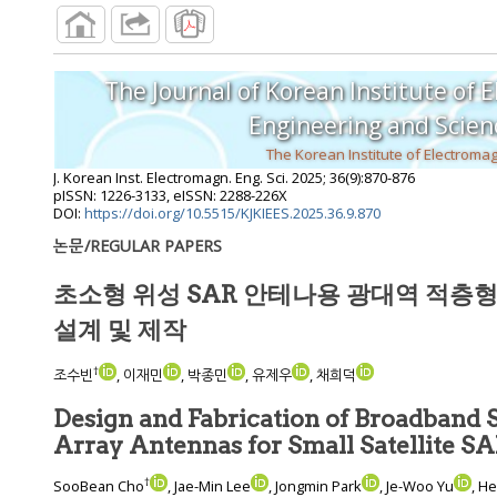
The Journal of Korean Institute of 
Engineering and S
J. Korean Inst. Electromagn. Eng. Sci.
2025
;
36
(
9
):
870
-
876
pISSN: 1226-3133, eISSN: 2288-226X
DOI:
https://doi.org/10.5515/KJKIEES.2025.36.9.870
논문/REGULAR PAPERS
초소형 위성 SAR 안테나용 광대역 적층형
설계 및 제작
†
조수빈
, 이재민
, 박종민
, 유제우
, 채희덕
Design and Fabrication of Broadband 
Array Antennas for Small Satel
†
SooBean Cho
, Jae-Min Lee
, Jongmin Park
, Je-Woo Yu
, H