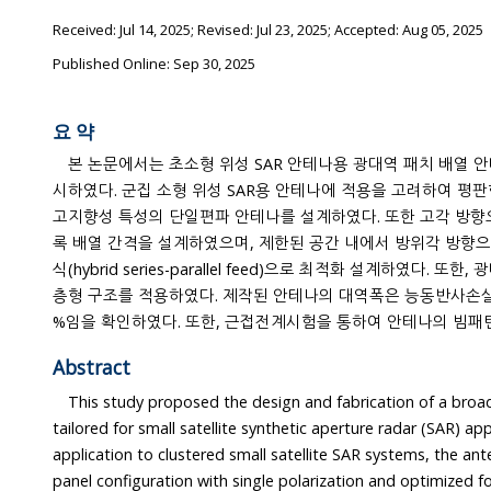
Received:
Jul 14, 2025
; Revised:
Jul 23, 2025
; Accepted:
Aug 05, 2025
Published Online: Sep 30, 2025
요 약
본 논문에서는 초소형 위성 SAR 안테나용 광대역 패치 배열 안
시하였다. 군집 소형 위성 SAR용 안테나에 적용을 고려하여 평판형 타입이며, 경량화, 광대역 및
고지향성 특성의 단일편파 안테나를 설계하였다. 또한 고각 방
록 배열 간격을 설계하였으며, 제한된 공간 내에서 방위각 방향으로 배열하기 위해 혼합 급전 방
식(hybrid series-parallel feed)으로 최적화 설계하였다. 또한, 광대역 특성을 만족하기 위해 적
층형 구조를 적용하였다. 제작된 안테나의 대역폭은 능동반사손실 −10 dB 이하 기준
%임을 확인하였다. 또한, 근접전계시험을 통하여 안테나의 빔패
Abstract
This study proposed the design and fabrication of a bro
tailored for small satellite synthetic aperture radar (SAR) applications. Co
application to clustered small satellite SAR systems, the antenna was designed in a flat-
panel configuration with single polarization and optimized for lightweight, broadband,