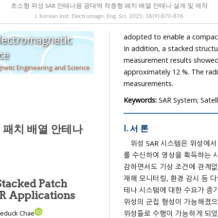
초소형 위성 SAR 안테나용 광대역 적층형 패치 배열 안테나 설계 및 제작
J. Korean Inst. Electromagn. Eng. Sci.
2025
;
36
(
9
):
870
-
876
adopted to enable a compact azimuthal array configuration within a limited surface area.
Electromagnetic
In addition, a stacked structure was employed to achieve a broadband performance. The
cience
measurement results showed 
The Korean Institute of Electromagnetic Engineering and Science
approximately 12 %. The radiation
measurements.
Keywords:
SAR System; Satell
 패치 배열 안테나
I. 서 론
위성 SAR 시스템은 위성에
를 수신하여 영상을 획득하는 
감하면서도 기상 조건에 관계없이 고해상도 지상 관측이 가능하다는 장점을 가지고 있어 정찰,
재해 모니터링, 환경 감시 등 다양한 분야에서
Stacked Patch
테나 시스템에 대한 수요가 증가
lite SAR Applications
위성의 군집 형성이 가능해졌으며, 단일 중대형 위성으로는 수행하기 어려운 임무를 군집 소형
위성들로 수행이 가능하게 되었다. 이
eeduck Chae