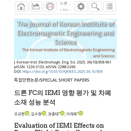
드론 FC의 IEMI 영향 평가 및 차폐 소재 성
J. Korean Inst. Electromagn. Eng. Sci.
2025
;
36
The Journal of Korean Institute of
Electromagnetic Engineering and
Science
The Korean Institute of Electromagnetic Engineering
and Science
J. Korean Inst. Electromagn. Eng. Sci.
2025
;
36
(
10
):
958
-
961
pISSN: 1226-3133, eISSN: 2288-226X
DOI:
https://doi.org/10.5515/KJKIEES.2025.36.10.958
특집단편논문/SPECLAL SHORT PAPERS
드론 FC의 IEMI 영향 평가 및 차폐
소재 성능 분석
*
†
조규헌
, 김수현
, 장종태
, 이재욱
Evaluation of IEMI Effects on